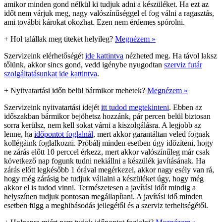
amikor minden gond nélkül ki tudjuk adni a készüléket. Ha ezt az
időt nem várjuk meg, nagy valószínűséggel el fog válni a ragasztás,
ami további károkat okozhat. Ezen nem érdemes spórolni.
+
Hol talállak meg titeket helyileg?
Megnézem »
Szervizeink elérhetőségét
ide kattintva
nézheted meg. Ha távol laksz
tőlünk, akkor sincs gond, vedd igénybe nyugodtan
szerviz futár
szolgáltatásunkat ide kattintva
.
+
Nyitvatartási időn belül bármikor mehetek?
Megnézem »
Szervizeink nyitvatartási idejét
itt tudod megtekinteni
. Ebben az
időszakban bármikor bejöhetsz hozzánk, pár percen belül biztosan
sorra kerülsz, nem kell sokat várni a kiszolgálásra. A legjobb az
lenne, ha
időpontot foglalnál
, mert akkor garantáltan veled fognak
kollégáink foglalkozni. Próbálj minden esetben úgy időzíteni, hogy
ne zárás előtt 10 perccel érkezz, mert akkor valószínűleg már csak
következő nap fogunk tudni nekiállni a készülék javításának. Ha
zárás előtt legkésőbb 1 órával megérkezel, akkor nagy esély van rá,
hogy még zárásig be tudjuk vállalni a készüléket úgy, hogy még
akkor el is tudod vinni. Természetesen a javítási időt mindig a
helyszínen tudjuk pontosan megállapítani. A javítási idő minden
esetben függ a meghibásodás jellegétől és a szerviz terheltségétől.