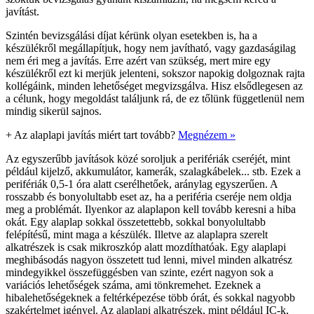
javítást.
Szintén bevizsgálási díjat kérünk olyan esetekben is, ha a
készülékről megállapítjuk, hogy nem javítható, vagy gazdaságilag
nem éri meg a javítás. Erre azért van szükség, mert mire egy
készülékről ezt ki merjük jelenteni, sokszor napokig dolgoznak rajta
kollégáink, minden lehetőséget megvizsgálva. Hisz elsődlegesen az
a célunk, hogy megoldást találjunk rá, de ez tőlünk függetlenül nem
mindig sikerül sajnos.
+
Az alaplapi javítás miért tart tovább?
Megnézem »
Az egyszerűbb javítások közé soroljuk a perifériák cseréjét, mint
például kijelző, akkumulátor, kamerák, szalagkábelek... stb. Ezek a
perifériák 0,5-1 óra alatt cserélhetőek, aránylag egyszerűen. A
rosszabb és bonyolultabb eset az, ha a periféria cseréje nem oldja
meg a problémát. Ilyenkor az alaplapon kell tovább keresni a hiba
okát. Egy alaplap sokkal összetettebb, sokkal bonyolultabb
felépítésű, mint maga a készülék. Illetve az alaplapra szerelt
alkatrészek is csak mikroszkóp alatt mozdíthatóak. Egy alaplapi
meghibásodás nagyon összetett tud lenni, mivel minden alkatrész
mindegyikkel összefüggésben van szinte, ezért nagyon sok a
variációs lehetőségek száma, ami tönkremehet. Ezeknek a
hibalehetőségeknek a feltérképezése több órát, és sokkal nagyobb
szakértelmet igényel. Az alaplapi alkatrészek, mint például IC-k,