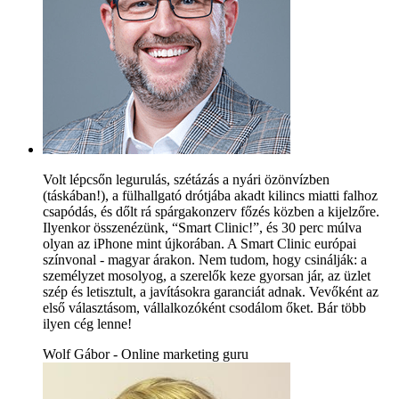
Volt lépcsőn legurulás, szétázás a nyári özönvízben
(táskában!), a fülhallgató drótjába akadt kilincs miatti falhoz
csapódás, és dőlt rá spárgakonzerv főzés közben a kijelzőre.
Ilyenkor összenézünk, “Smart Clinic!”, és 30 perc múlva
olyan az iPhone mint újkorában. A Smart Clinic európai
színvonal - magyar árakon. Nem tudom, hogy csinálják: a
személyzet mosolyog, a szerelők keze gyorsan jár, az üzlet
szép és letisztult, a javításokra garanciát adnak. Vevőként az
első választásom, vállalkozóként csodálom őket. Bár több
ilyen cég lenne!
Wolf Gábor - Online marketing guru