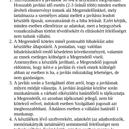
Hosszabb javítási idő esetén (2-3 óránál több) minden esetben
átvételi elismervényt iratunk alá Megrendelőinkkel, mely
tartalmazza a személyes adatai mellett a javításra leadott
készülék típusát, sorozatszámát és a hiba leírását. Ezért kérjük,
minden esetben ellenőrizze az adatokat, mert a bejegyzések
vonatkozásában történt tévedésekért és elírásokért felelősséget
nem tudunk vállalni.
A Megrendelő köteles minél pontosabb hibaleírást adni
készüléke állapotáról. A pontatlan, vagy valótlan
hibaleírásokból eredő késedelem következményeit, valamint
az ennek esetleges költségeit a Megrendelő viseli.
Amennyiben a készülék javítható, a Megrendelő jogosult
eldönteni, hogy kéri-e a javítást és viseli ennek költségét
abban az esetben is ha, a javítás műszakilag lehetséges, de
nem gazdaságos.
A javítás során a Szolgáltató dönt arról, hogy a javításnak
milyen módját választja. A javítási árajánlat közlése során
munkatársunk a várható elkészülési határidőről is tájékoztatja
a Megrendelőt, ez azonban tájékoztató jellegű, nem bír
kötelező erővel, indokolt esetben Szolgáltató jogosult azt
meghosszabbítani. Általános esetben a vállalási határidő 1
munkanap.
A készüléken lévő szoftverekért, adatokért (az adathordozók,
memóriakártyák tartalmáért) semminemű felelősséget nem