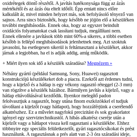
oxidrétegek döntő részétől. A javítás hatékonysága függ az ázás
mértékétől és az ázás óta eltelt időtől. Épp emiatt nincs előre
kalkulált ár, mivel minden helyzet más, sok befolyásoló tényező van
sajnos. Arra sincs biztosíték, hogy később ne jöjjön elő a készüléken
további meghibásodás. Ennek oka, hogy az egyszer beindult
oxidációs folyamatokat csak lassítani tudjuk, megállítani nem.
Ennek ellenére a javítások több mint 60%-a sikeres, a többi esetben
később is fellépő meghibásodások jelenhetnek meg. Azt szoktuk
javasolni, ha esetlegesen sikerül is feltámasztani a készüléket, akkor
járnak a legjobban, ha el is adják addig, amíg működik.
+
Miért ilyen sok idő a készülék száradása?
Megnézem »
Néhány gyártó (például Samsung, Sony, Huawei) ragasztott
konstrukciójú készülékeket dob a piacra. Ezekről azt érdemes tudni,
hogy a kijelző és a hátlap is egy vékony ragasztó réteggel (2-3 mm)
van rögzítve a készülék házához. Bármilyen javítás a kijelző, vagy a
hátlap eltávolításával kezdődik. Ilyenkor melegítő padon
felolvasztjuk a ragasztót, hogy utána finom eszközökkel el tudjuk
távolítani a kijelzőt (vagy hátlapot), hogy hozzáférjünk a cserélendő
alkatrészhez. Ez a művelet nagyfokú precizitást és sok gyakorlatot
igényel egy szerviztechnikustól. A hibás alkatrész cseréje után a
kijelzőt vagy a hátlapot vissza kell ragasztani a készülékbe. Ehhez
többnyire egy speciális felületkezelőt, gyári ragasztócsíkokat és prést
használunk. A ragasztásnak a prés alatt van 2-3 óra száradási ideje,