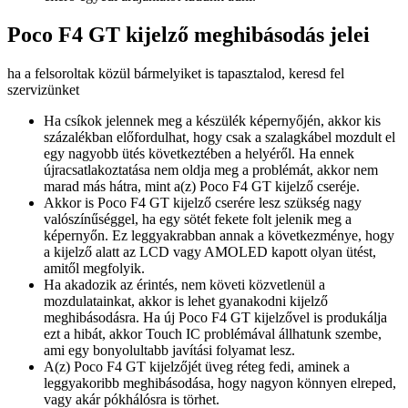
Poco F4 GT kijelző meghibásodás jelei
ha a felsoroltak közül bármelyiket is tapasztalod, keresd fel
szervizünket
Ha csíkok jelennek meg a készülék képernyőjén, akkor kis
százalékban előfordulhat, hogy csak a szalagkábel mozdult el
egy nagyobb ütés következtében a helyéről. Ha ennek
újracsatlakoztatása nem oldja meg a problémát, akkor nem
marad más hátra, mint a(z) Poco F4 GT kijelző cseréje.
Akkor is Poco F4 GT kijelző cserére lesz szükség nagy
valószínűséggel, ha egy sötét fekete folt jelenik meg a
képernyőn. Ez leggyakrabban annak a következménye, hogy
a kijelző alatt az LCD vagy AMOLED kapott olyan ütést,
amitől megfolyik.
Ha akadozik az érintés, nem követi közvetlenül a
mozdulatainkat, akkor is lehet gyanakodni kijelző
meghibásodásra. Ha új Poco F4 GT kijelzővel is produkálja
ezt a hibát, akkor Touch IC problémával állhatunk szembe,
ami egy bonyolultabb javítási folyamat lesz.
A(z) Poco F4 GT kijelzőjét üveg réteg fedi, aminek a
leggyakoribb meghibásodása, hogy nagyon könnyen elreped,
vagy akár pókhálósra is törhet.