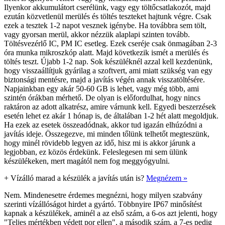
Ilyenkor akkumulátort cserélünk, vagy egy töltőcsatlakozót, majd
ezután közvetlenül merülés és töltés teszteket hajtunk végre. Csak
ezek a tesztek 1-2 napot vesznek igénybe. Ha továbbra sem tölt,
vagy gyorsan merül, akkor nézzük alaplapi szinten tovább.
Töltésvezérlő IC, PM IC esetleg. Ezek cseréje csak önmagában 2-3
óra munka mikroszkóp alatt. Majd következik ismét a merülés és
töltés teszt. Újabb 1-2 nap. Sok készüléknél azzal kell kezdenünk,
hogy visszaállítjuk gyárilag a szoftvert, ami miatt szükség van egy
biztonsági mentésre, majd a javítás végén annak visszatöltésére.
Napjainkban egy akár 50-60 GB is lehet, vagy még több, ami
szintén órákban mérhető. De olyan is előfordulhat, hogy nincs
raktáron az adott alkatrész, amire várnunk kell. Egyedi beszerzések
esetén lehet ez akár 1 hónap is, de általában 1-2 hét alatt megoldjuk.
Ha ezek az esetek összeadódnak, akkor tud igazán elhúzódni a
javítás ideje. Összegezve, mi minden tőlünk telhetőt megteszünk,
hogy minél rövidebb legyen az idő, hisz mi is akkor járunk a
legjobban, ez közös érdekünk. Feleslegesen mi sem ülünk
készülékeken, mert magától nem fog meggyógyulni.
+
Vízálló marad a készülék a javítás után is?
Megnézem »
Nem. Mindenesetre érdemes megnézni, hogy milyen szabvány
szerinti vízállóságot hirdet a gyártó. Többnyire IP67 minősítést
kapnak a készülékek, aminél a az első szám, a 6-os azt jelenti, hogy
"Teljes mértékben védett por ellen", a második szám, a 7-es pedig