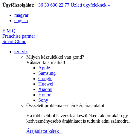
Ügyfélszolgálat:
+36 30 630 22 77
Üzleti ügyfeleknek »
magyar
english
E
M
Q
Franchise partner »
Smart Clinic
szerviz
Milyen készülékkel van gond?
Válaszd ki a márkát!
Apple
Samsung
Google
Huawei
Xiaomi
Honor
Sony
Összetett probléma esetén kérj árajánlatot!
Ha több sebből is vérzik a készüléked, akkor akár egy
kedvezményesebb árajánlatot is tudunk adni számodra.
Árajánlatot kérek »