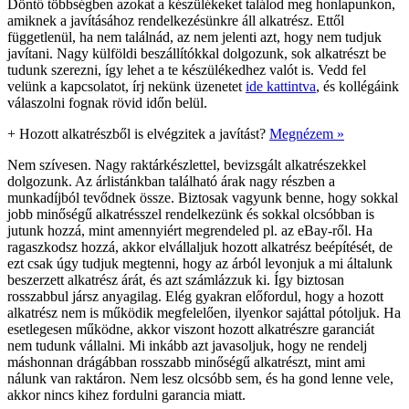
Döntő többségben azokat a készülékeket találod meg honlapunkon,
amiknek a javításához rendelkezésünkre áll alkatrész. Ettől
függetlenül, ha nem találnád, az nem jelenti azt, hogy nem tudjuk
javítani. Nagy külföldi beszállítókkal dolgozunk, sok alkatrészt be
tudunk szerezni, így lehet a te készülékedhez valót is. Vedd fel
velünk a kapcsolatot, írj nekünk üzenetet
ide kattintva
, és kollégáink
válaszolni fognak rövid időn belül.
+
Hozott alkatrészből is elvégzitek a javítást?
Megnézem »
Nem szívesen. Nagy raktárkészlettel, bevizsgált alkatrészekkel
dolgozunk. Az árlistánkban található árak nagy részben a
munkadíjból tevődnek össze. Biztosak vagyunk benne, hogy sokkal
jobb minőségű alkatrésszel rendelkezünk és sokkal olcsóbban is
jutunk hozzá, mint amennyiért megrendeled pl. az eBay-ről. Ha
ragaszkodsz hozzá, akkor elvállaljuk hozott alkatrész beépítését, de
ezt csak úgy tudjuk megtenni, hogy az árból levonjuk a mi általunk
beszerzett alkatrész árát, és azt számlázzuk ki. Így biztosan
rosszabbul jársz anyagilag. Elég gyakran előfordul, hogy a hozott
alkatrész nem is működik megfelelően, ilyenkor sajáttal pótoljuk. Ha
esetlegesen működne, akkor viszont hozott alkatrészre garanciát
nem tudunk vállalni. Mi inkább azt javasoljuk, hogy ne rendelj
máshonnan drágábban rosszabb minőségű alkatrészt, mint ami
nálunk van raktáron. Nem lesz olcsóbb sem, és ha gond lenne vele,
akkor nincs kihez fordulni garancia miatt.