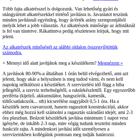
Több fajta alkatrésszel is dolgozunk. Van lehetőség gyári és
utángyártott alkatrészekkel történő javításra is. Javaslatot teszünk
minden javításnál egyénileg, hogy ár/érték arány szempontjából
melyik lehet a jobb választás. Az alkatrészek minősége az árlistáknál
is fel van tüntetve. Rákattintva pedig részletesen leírjuk, hogy mit
jelent.
Az alkatrészek minőségét az alábbi oldalon összegyűjtöttük
számodra.
+
Mennyi idő alatt javítjátok meg a készülékem?
Megnézem »
A javítások 80-90%-a általában 1 órán belül elvégezhető, ami azt
jelenti, hogy akár a helyszínen is meg tudod várni, és nem kell
napokig nélkülözni a készüléket. A szervizelési idő függ a hiba
jellegétől, a szerviz terheltségétől, a raktárkészlettől. Egy egyszerűbb
periféria (kijelző, akkumulátor, hangszórók, kamerák,
töltőcsatlakozók... stb) kicserélése nagyjából 0,5-1 óra. Ha a
készülék nem csavarozott, hanem ragasztott konstrukciójú, akkor
ehhez még hozzá kell számolni a ragasztás száradási idejét, ami 2-3
óra pluszban. Beázott készülékek javítása minimum 1 napot vesz
igénybe, de inkább 2-3 nap, mire végig tudunk tesztelni minden
funkciót rajta. A mindenkori javítási időt személyesen a
szervizeinkben kollégáink pontosan meg tudják határozni.