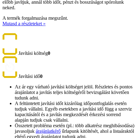
előbb javítjuk, annál több időt, pénzt és bosszúságot spórolunk
neked.
A termék forgalmazása megszűnt.
Mutasd a részleteket »
Javítási költség
0
Javítási idő
0
Az ár egy várható javítási költséget jelöl. Részletes és pontos
árajánlatot a javítás teljes költségéről bevizsgálást követően
tudunk adni.
A feltüntetett javítási időt kizárólag időpontfoglalás esetén
tudjuk vállalni. Egyéb esetekben a javítási idő függ a szerviz
kapacitásától és a javítás megkezdését érkezési sorrend
alapján tudjuk csak vállalni.
Összetett probléma esetén (pl.: több alkatrész meghibásodása)
javasoljuk
árajánlatkérő
űrlapunk kitöltését, ahol a listaáraktól
eltérő egyedi árajánlatot tudunk adni.