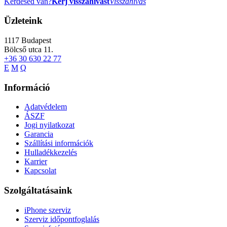
Kérdésed van?
Kérj visszahívást
Visszahívás
Üzleteink
1117
Budapest
Bölcső utca 11.
+36 30 630 22 77
E
M
Q
Információ
Adatvédelem
ÁSZF
Jogi nyilatkozat
Garancia
Szállítási információk
Hulladékkezelés
Karrier
Kapcsolat
Szolgáltatásaink
iPhone szerviz
Szerviz időpontfoglalás