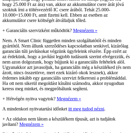
hogy 25.000 Ft az ára) van, akkor az akkumulátor csere árát jóvá
szoktuk írni a töltésvezérlő IC csere árából. Tehát 25.000-
10.000=15.000 Ft, amit fizetni kell. Ebben az esetben az
akkumulátor csere költségét átvállaljuk tőled.
+
Garanciális szervizként működtök?
Megnézem »
Nem. A Smart Clinic független minden szolgáltatótól és minden
gyártótól. Nem állunk szerződéses kapcsolatban senkivel, kizárólag
garancián túli javításokat végzünk ügyfeleink részére. Épp ezért az
az érdekünk, hogy a javítást legjobb tudásunk szerint elvégezzük, és
nem azon dolgozunk, hogy bújjunk ki a garanciális feltételek alól.
Ugyanakkor azt javasoljuk, ha garanciális még a készüléked (és nem
ázott, nincs összetörve, mert ezek kizáró okok lesznek), akkor
érdemes inkább egy garanciális szervizt felkeresni a problémáddal.
Ha ott nem sikerül megoldást kínálni számodra, akkor nyugodtan
keress meg minket, és megpróbálunk segíteni.
+
Hétvégén nyitva vagytok?
Megnézem »
A mindenkori nyitvatartási időnket
itt meg tudod nézni
.
+
Az oldalon nem látom a készülékem típusát, azt is tudjátok
javítani?
Megnézem »