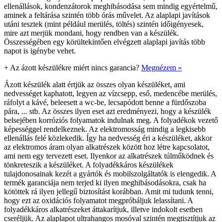
ellenállások, kondenzátorok meghibásodása sem mindig egyértelmű,
aminek a feltárása szintén több órás művelet. Az alaplapi javítások
utáni tesztek (mint például merülés, töltés) szintén időigényesek,
mire azt merjük mondani, hogy rendben van a készülék.
Összességében egy körültekintően elvégzett alaplapi javítás több
napot is igénybe vehet.
+
Az ázott készülékre miért nincs garancia?
Megnézem »
Ázott készülék alatt értjük az összes olyan készüléket, ami
nedvességet kaphatott, legyen az vízcsepp, eső, medencébe merülés,
ráfolyt a kávé, beleesett a wc-be, lecsapódott benne a fürdőszoba
pára, ... stb. Az összes ilyen eset azt eredményezi, hogy a készülék
belsejében korróziós folyamatok indulnak meg. A folyadékok vezető
képességgel rendelkeznek. Az elektromosság mindig a legkisebb
ellenállás felé közlekedik. Így ha nedvesség éri a készüléket, akkor
az elektromos áram olyan alkatrészek között hoz létre kapcsolatot,
ami nem egy tervezett eset. Ilyenkor az alkatrészek túlműködnek és
tönkreteszik a készüléket. A folyadékkáros készülékek
tulajdonosainak kezét a gyártók és mobilszolgáltatók is elengedik. A
termék garanciája nem terjed ki ilyen meghibásodásokra, csak ha
kötöttek rá ilyen jellegű biztosítást korábban. Amit mi tudunk tenni,
hogy ezt az oxidációs folyamatot megpróbáljuk lelassítani. A
folyadékkáros alkatrészeket áttakarítjuk, illetve indokolt esetben
cseréljük. Az alaplapot ultrahangos mosóval szintén megtisztítjuk az