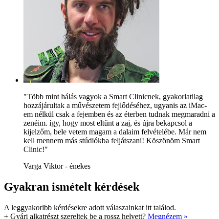
"Több mint hálás vagyok a Smart Clinicnek, gyakorlatilag
hozzájárultak a művészetem fejlődéséhez, ugyanis az iMac-
em nélkül csak a fejemben és az éterben tudnak megmaradni a
zenéim. így, hogy most eltűnt a zaj, és újra bekapcsol a
kijelzőm, bele vetem magam a dalaim felvételébe. Már nem
kell mennem más stúdiókba feljátszani! Köszönöm Smart
Clinic!"
Varga Viktor - énekes
Gyakran ismételt kérdések
A leggyakoribb kérdésekre adott válaszainkat itt találod.
+
Gyári alkatrészt szereltek be a rossz helyett?
Megnézem »