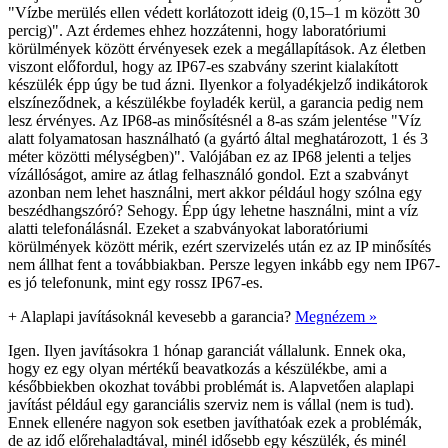
"Vízbe merülés ellen védett korlátozott ideig (0,15–1 m között 30
percig)". Azt érdemes ehhez hozzátenni, hogy laboratóriumi
körülmények között érvényesek ezek a megállapítások. Az életben
viszont előfordul, hogy az IP67-es szabvány szerint kialakított
készülék épp úgy be tud ázni. Ilyenkor a folyadékjelző indikátorok
elszíneződnek, a készülékbe foyladék kerül, a garancia pedig nem
lesz érvényes. Az IP68-as minősítésnél a 8-as szám jelentése "Víz
alatt folyamatosan használható (a gyártó által meghatározott, 1 és 3
méter közötti mélységben)". Valójában ez az IP68 jelenti a teljes
vízállóságot, amire az átlag felhasználó gondol. Ezt a szabványt
azonban nem lehet használni, mert akkor például hogy szólna egy
beszédhangszóró? Sehogy. Épp úgy lehetne használni, mint a víz
alatti telefonálásnál. Ezeket a szabványokat laboratóriumi
körülmények között mérik, ezért szervizelés után ez az IP minősítés
nem állhat fent a továbbiakban. Persze legyen inkább egy nem IP67-
es jó telefonunk, mint egy rossz IP67-es.
+
Alaplapi javításoknál kevesebb a garancia?
Megnézem »
Igen. Ilyen javításokra 1 hónap garanciát vállalunk. Ennek oka,
hogy ez egy olyan mértékű beavatkozás a készülékbe, ami a
későbbiekben okozhat további problémát is. Alapvetően alaplapi
javítást például egy garanciális szerviz nem is vállal (nem is tud).
Ennek ellenére nagyon sok esetben javíthatóak ezek a problémák,
de az idő előrehaladtával, minél idősebb egy készülék, és minél