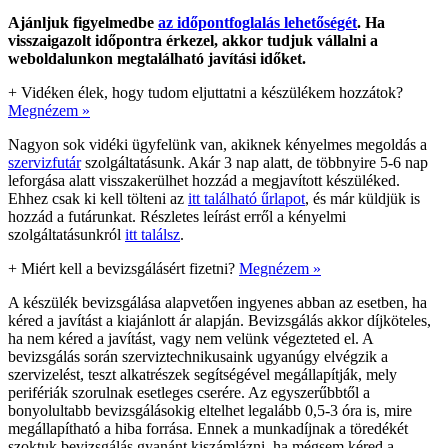
Ajánljuk figyelmedbe
az időpontfoglalás lehetőségét
. Ha
visszaigazolt időpontra érkezel, akkor tudjuk vállalni a
weboldalunkon megtalálható javítási időket.
+
Vidéken élek, hogy tudom eljuttatni a készülékem hozzátok?
Megnézem »
Nagyon sok vidéki ügyfelünk van, akiknek kényelmes megoldás a
szervizfutár
szolgáltatásunk. Akár 3 nap alatt, de többnyire 5-6 nap
leforgása alatt visszakerülhet hozzád a megjavított készüléked.
Ehhez csak ki kell tölteni az
itt található űrlapot
, és már küldjük is
hozzád a futárunkat. Részletes leírást erről a kényelmi
szolgáltatásunkról
itt találsz
.
+
Miért kell a bevizsgálásért fizetni?
Megnézem »
A készülék bevizsgálása alapvetően ingyenes abban az esetben, ha
kéred a javítást a kiajánlott ár alapján. Bevizsgálás akkor díjköteles,
ha nem kéred a javítást, vagy nem velünk végezteted el. A
bevizsgálás során szerviztechnikusaink ugyanúgy elvégzik a
szervizelést, teszt alkatrészek segítségével megállapítják, mely
perifériák szorulnak esetleges cserére. Az egyszerűbbtől a
bonyolultabb bevizsgálásokig eltelhet legalább 0,5-3 óra is, mire
megállapítható a hiba forrása. Ennek a munkadíjnak a töredékét
szoktuk bevizsgálás gyanánt kiszámlázni, ha mégsem kéred a