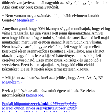
többször van javítva, annál nagyobb az esély rá, hogy újra elromlik.
Akár csak egy öreg személyautónál.
+
Nem várnám meg a száradási időt, inkább elvinném korábban.
Gond-e?
Megnézem »
Annyiban gond, hogy 90% bizonyossággal mondhatjuk, hogy el fog
válni a ragasztás. És újra vissza kell jönni újraragasztani. Amivel
nem hogy időt nem fogsz tudni spórolni, de ismét fizetned kell majd
munkadíjat, mert ilyen esetben garanciát sem tudunk rá vállalni.
Nem beszélve arról, hogy az elváló kijelző vagy hátlap mellett
keletkező résen szennyeződés kerülhet a készülékbe, ami zárlatot
okozhat, vagy foltos lesz a kijelző háttérfénye, ami csak kijelző
cserével orvosolható. Ezek mind plusz költségek és újabb idő a
szervizben. Ezért is nem ajánljuk azt, hogy idő előtt elvidd a
készüléket. De saját felelősségre természetesen kiadjuk.
+
Mit jelent az alkatrészeknél az a jelölés, hogy A++, A+, A, B?
Megnézem »
Ezek a jelölések az alkatrész minőségére utalnak. Részletes
információkért
kattints ide
.
Foglalj időpontot
szervizünkbe!
Időpontfoglalás
Maradj otthon, hívd
a szervizfutárt!
Szervizfutár