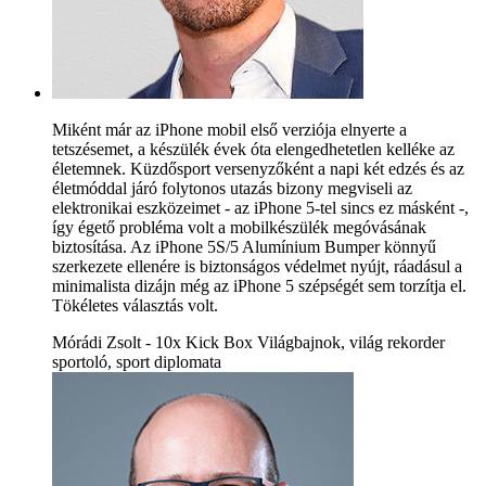
Miként már az iPhone mobil első verziója elnyerte a
tetszésemet, a készülék évek óta elengedhetetlen kelléke az
életemnek. Küzdősport versenyzőként a napi két edzés és az
életmóddal járó folytonos utazás bizony megviseli az
elektronikai eszközeimet - az iPhone 5-tel sincs ez másként -,
így égető probléma volt a mobilkészülék megóvásának
biztosítása. Az iPhone 5S/5 Alumínium Bumper könnyű
szerkezete ellenére is biztonságos védelmet nyújt, ráadásul a
minimalista dizájn még az iPhone 5 szépségét sem torzítja el.
Tökéletes választás volt.
Mórádi Zsolt - 10x Kick Box Világbajnok, világ rekorder
sportoló, sport diplomata