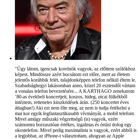
"Úgy látom, igencsak korelnök vagyok, az előttem szólókhoz
képest. Mindössze azért bocsátom ezt előre, mert az életem
jelentős korábbik felét, tulajdonképpen telefon nélkül éltem le.
Szabadsághegyi lakásomban anno, közel 20 esztendőt vártam
a vonalas telefon bevezetésére... A KARTHAGO zenekarom
’80-as évekbeli koncertjeit, koszos, hideg, utcai fülkékből
intéztem, rettenetes küszködések árán. (250 koncertet éves
átlagban!) Aki ezt nem élte meg, az nem is tudja értékelni a
mai kor egyik legfantasztikusabb vívmányát, a mobil telefont.
Mivel amúgy műszaki végzettségű (is) vagyok, ezért
számomra borzasztóan értékes, izgalmas és óriási dolog egy
okostelefon. Mivel pedig maximalista is vagyok, ezért abból is
a legjobbat, az iPhone-t választottam, ahogyan az Apple