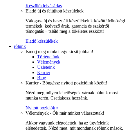
Készülékfelvásárlás
Eladó új és felújított készülékek
Válogass új és használt készülékeink között! Minőségi
termékek, kedvező árak, garancia és szakértői
támogatás – találd meg a tökéletes eszközt!
Eladó készülékek
rólunk
Ismerj meg minket egy kicsit jobban!
Történetünk
Vélemények
Üzleteink
Karrier
Blog
Karrier - Böngéssz nyitott pozícióink között!
Nézd meg milyen lehetőségek várnak nálunk most
munka terén. Csatlakozz hozzánk.
Nyitott pozíciók »
Vélemények - Ők már minket választottak!
Akkor vagyunk elégedettek, ha az ügyfeleink
elégedettek. Nézd meg, mit mondanak rólunk mások.