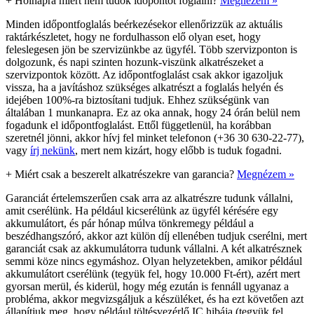
+
Holnapra miért nem tudok időpontot foglalni?
Megnézem »
Minden időpontfoglalás beérkezésekor ellenőrizzük az aktuális
raktárkészletet, hogy ne fordulhasson elő olyan eset, hogy
feleslegesen jön be szervizünkbe az ügyfél. Több szervizponton is
dolgozunk, és napi szinten hozunk-viszünk alkatrészeket a
szervizpontok között. Az időpontfoglalást csak akkor igazoljuk
vissza, ha a javításhoz szükséges alkatrészt a foglalás helyén és
idejében 100%-ra biztosítani tudjuk. Ehhez szükségünk van
általában 1 munkanapra. Ez az oka annak, hogy 24 órán belül nem
fogadunk el időpontfoglalást. Ettől függetlenül, ha korábban
szeretnél jönni, akkor hívj fel minket telefonon (+36 30 630-22-77),
vagy
írj nekünk
, mert nem kizárt, hogy előbb is tuduk fogadni.
+
Miért csak a beszerelt alkatrészekre van garancia?
Megnézem »
Garanciát értelemszerűen csak arra az alkatrészre tudunk vállalni,
amit cserélünk. Ha például kicserélünk az ügyfél kérésére egy
akkumulátort, és pár hónap múlva tönkremegy például a
beszédhangszóró, akkor azt külön díj ellenében tudjuk cserélni, mert
garanciát csak az akkumulátorra tudunk vállalni. A két alkatrésznek
semmi köze nincs egymáshoz. Olyan helyzetekben, amikor például
akkumulátort cserélünk (tegyük fel, hogy 10.000 Ft-ért), azért mert
gyorsan merül, és kiderül, hogy még ezután is fennáll ugyanaz a
probléma, akkor megvizsgáljuk a készüléket, és ha ezt követően azt
állapítjuk meg, hogy például töltésvezérlő IC hibája (tegyük fel,