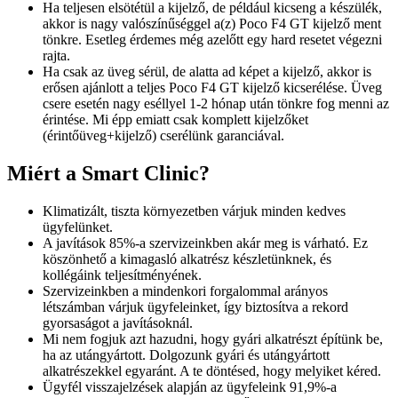
Ha teljesen elsötétül a kijelző, de például kicseng a készülék,
akkor is nagy valószínűséggel a(z) Poco F4 GT kijelző ment
tönkre. Esetleg érdemes még azelőtt egy hard resetet végezni
rajta.
Ha csak az üveg sérül, de alatta ad képet a kijelző, akkor is
erősen ajánlott a teljes Poco F4 GT kijelző kicserélése. Üveg
csere esetén nagy eséllyel 1-2 hónap után tönkre fog menni az
érintése. Mi épp emiatt csak komplett kijelzőket
(érintőüveg+kijelző) cserélünk garanciával.
Miért a Smart Clinic?
Klimatizált, tiszta környezetben várjuk minden kedves
ügyfelünket.
A javítások 85%-a szervizeinkben akár meg is várható. Ez
köszönhető a kimagasló alkatrész készletünknek, és
kollégáink teljesítményének.
Szervizeinkben a mindenkori forgalommal arányos
létszámban várjuk ügyfeleinket, így biztosítva a rekord
gyorsaságot a javításoknál.
Mi nem fogjuk azt hazudni, hogy gyári alkatrészt építünk be,
ha az utángyártott. Dolgozunk gyári és utángyártott
alkatrészekkel egyaránt. A te döntésed, hogy melyiket kéred.
Ügyfél visszajelzések alapján az ügyfeleink 91,9%-a