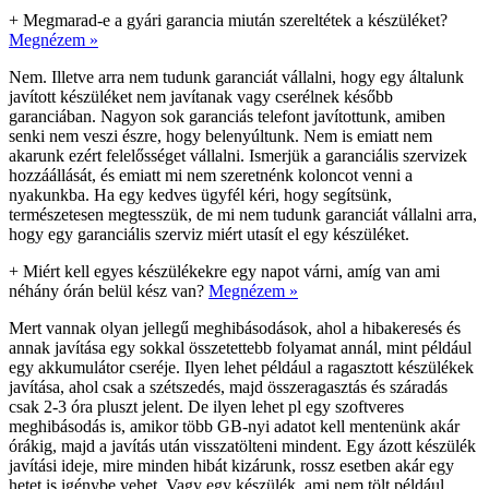
+
Megmarad-e a gyári garancia miután szereltétek a készüléket?
Megnézem »
Nem. Illetve arra nem tudunk garanciát vállalni, hogy egy általunk
javított készüléket nem javítanak vagy cserélnek később
garanciában. Nagyon sok garanciás telefont javítottunk, amiben
senki nem veszi észre, hogy belenyúltunk. Nem is emiatt nem
akarunk ezért felelősséget vállalni. Ismerjük a garanciális szervizek
hozzáállását, és emiatt mi nem szeretnénk koloncot venni a
nyakunkba. Ha egy kedves ügyfél kéri, hogy segítsünk,
természetesen megtesszük, de mi nem tudunk garanciát vállalni arra,
hogy egy garanciális szerviz miért utasít el egy készüléket.
+
Miért kell egyes készülékekre egy napot várni, amíg van ami
néhány órán belül kész van?
Megnézem »
Mert vannak olyan jellegű meghibásodások, ahol a hibakeresés és
annak javítása egy sokkal összetettebb folyamat annál, mint például
egy akkumulátor cseréje. Ilyen lehet például a ragasztott készülékek
javítása, ahol csak a szétszedés, majd összeragasztás és száradás
csak 2-3 óra pluszt jelent. De ilyen lehet pl egy szoftveres
meghibásodás is, amikor több GB-nyi adatot kell mentenünk akár
órákig, majd a javítás után visszatölteni mindent. Egy ázott készülék
javítási ideje, mire minden hibát kizárunk, rossz esetben akár egy
hetet is igénybe vehet. Vagy egy készülék, ami nem tölt például.