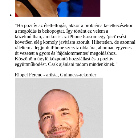
"Ha pozitív az életfelfogás, akkor a probléma keletkezésekor
a megoldás is bekopogtat. Így történt ez velem a
közelmúltban, amikor is az iPhone 6-osom egy 'pici' esést
követően elég komoly javításra szorult. Hihetetlen, de azonnal
ráleltem a legjobb iPhone szerviz oldalára, ahonnan egyenes
út vezetett a gyors és 'fájdalommentes' megoldáshoz.
Köszönöm ügyfélközpontú hozzáállást és a pozitív
együttműködést. Csak ajánlani tudom mindenkinek."
Rippel Ferenc - artista, Guinness-rekorder