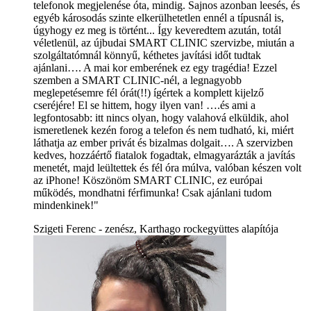
telefonok megjelenése óta, mindig. Sajnos azonban leesés, és
egyéb károsodás szinte elkerülhetetlen ennél a típusnál is,
úgyhogy ez meg is történt... Így keveredtem azután, totál
véletlenül, az újbudai SMART CLINIC szervizbe, miután a
szolgáltatómnál könnyű, kéthetes javítási időt tudtak
ajánlani…. A mai kor emberének ez egy tragédia! Ezzel
szemben a SMART CLINIC-nél, a legnagyobb
meglepetésemre fél órát(!!) ígértek a komplett kijelző
cseréjére! El se hittem, hogy ilyen van! ….és ami a
legfontosabb: itt nincs olyan, hogy valahová elküldik, ahol
ismeretlenek kezén forog a telefon és nem tudható, ki, miért
láthatja az ember privát és bizalmas dolgait…. A szervizben
kedves, hozzáértő fiatalok fogadtak, elmagyarázták a javítás
menetét, majd leültettek és fél óra múlva, valóban készen volt
az iPhone! Köszönöm SMART CLINIC, ez európai
működés, mondhatni férfimunka! Csak ajánlani tudom
mindenkinek!"
Szigeti Ferenc - zenész, Karthago rockegyüttes alapítója