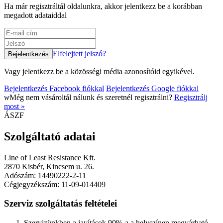
Ha már regisztráltál oldalunkra, akkor jelentkezz be a korábban
megadott adataiddal
Elfelejtett jelszó?
Vagy jelentkezz be a közösségi média azonosítóid egyikével.
Bejelentkezés Facebook fiókkal
Bejelentkezés Google fiókkal
w
Még nem vásároltál nálunk és szeretnél regisztrálni?
Regisztrálj
most »
ÁSZF
Szolgáltató adatai
Line of Least Resistance Kft.
2870 Kisbér, Kincsem u. 26.
Adószám: 14490222-2-11
Cégjegyzékszám: 11-09-014409
Szerviz szolgáltatás feltételei
Szervizünkben a javítások 90%-a a helyszínen megvárható.