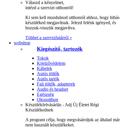
Válaszd a kényelmet,
intézd a szervizt otthonról!
Ki sem kell mozdulnod otthonról ahhoz, hogy hibás
készüléked megjavítsuk. Jelezd felénk igényed, és
hozzuk-visszük megjavítva.
Többet a szervizfutárról »
webshop
Kiegészítő, tartozék
Tokok
Kijelzővédelem
Kábelek
Autós töltők
Autós tartók
Fali töltők, adapterek
Audio és headset
Egészség
Okosotthon
Készülékfelvásárlás - Adj Új Életet Régi
Készülékednek
A program célja, hogy megvásároljuk az általad már
nem használt készülékeket.