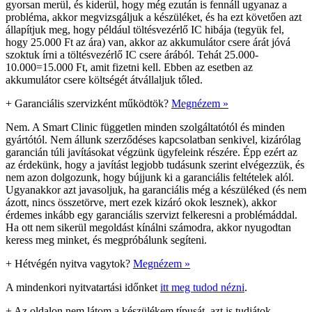
gyorsan merül, és kiderül, hogy még ezután is fennáll ugyanaz a
probléma, akkor megvizsgáljuk a készüléket, és ha ezt követően azt
állapítjuk meg, hogy például töltésvezérlő IC hibája (tegyük fel,
hogy 25.000 Ft az ára) van, akkor az akkumulátor csere árát jóvá
szoktuk írni a töltésvezérlő IC csere árából. Tehát 25.000-
10.000=15.000 Ft, amit fizetni kell. Ebben az esetben az
akkumulátor csere költségét átvállaljuk tőled.
+
Garanciális szervizként működtök?
Megnézem »
Nem. A Smart Clinic független minden szolgáltatótól és minden
gyártótól. Nem állunk szerződéses kapcsolatban senkivel, kizárólag
garancián túli javításokat végzünk ügyfeleink részére. Épp ezért az
az érdekünk, hogy a javítást legjobb tudásunk szerint elvégezzük, és
nem azon dolgozunk, hogy bújjunk ki a garanciális feltételek alól.
Ugyanakkor azt javasoljuk, ha garanciális még a készüléked (és nem
ázott, nincs összetörve, mert ezek kizáró okok lesznek), akkor
érdemes inkább egy garanciális szervizt felkeresni a problémáddal.
Ha ott nem sikerül megoldást kínálni számodra, akkor nyugodtan
keress meg minket, és megpróbálunk segíteni.
+
Hétvégén nyitva vagytok?
Megnézem »
A mindenkori nyitvatartási időnket
itt meg tudod nézni
.
+
Az oldalon nem látom a készülékem típusát, azt is tudjátok