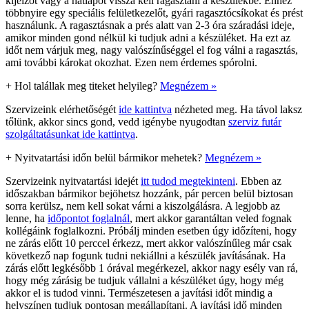
kijelzőt vagy a hátlapot vissza kell ragasztani a készülékbe. Ehhez
többnyire egy speciális felületkezelőt, gyári ragasztócsíkokat és prést
használunk. A ragasztásnak a prés alatt van 2-3 óra száradási ideje,
amikor minden gond nélkül ki tudjuk adni a készüléket. Ha ezt az
időt nem várjuk meg, nagy valószínűséggel el fog válni a ragasztás,
ami további károkat okozhat. Ezen nem érdemes spórolni.
+
Hol talállak meg titeket helyileg?
Megnézem »
Szervizeink elérhetőségét
ide kattintva
nézheted meg. Ha távol laksz
tőlünk, akkor sincs gond, vedd igénybe nyugodtan
szerviz futár
szolgáltatásunkat ide kattintva
.
+
Nyitvatartási időn belül bármikor mehetek?
Megnézem »
Szervizeink nyitvatartási idejét
itt tudod megtekinteni
. Ebben az
időszakban bármikor bejöhetsz hozzánk, pár percen belül biztosan
sorra kerülsz, nem kell sokat várni a kiszolgálásra. A legjobb az
lenne, ha
időpontot foglalnál
, mert akkor garantáltan veled fognak
kollégáink foglalkozni. Próbálj minden esetben úgy időzíteni, hogy
ne zárás előtt 10 perccel érkezz, mert akkor valószínűleg már csak
következő nap fogunk tudni nekiállni a készülék javításának. Ha
zárás előtt legkésőbb 1 órával megérkezel, akkor nagy esély van rá,
hogy még zárásig be tudjuk vállalni a készüléket úgy, hogy még
akkor el is tudod vinni. Természetesen a javítási időt mindig a
helyszínen tudjuk pontosan megállapítani. A javítási idő minden