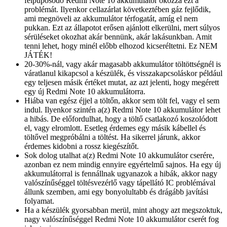
felpúposodó Redmi Note 10 akkumulátor okozza ezt a
problémát. Ilyenkor cellazárlat következtében gáz fejlődik,
ami megnöveli az akkumulátor térfogatát, amíg el nem
pukkan. Ezt az állapotot erősen ajánlott elkerülni, mert súlyos
sérüléseket okozhat akár bennünk, akár lakásunkban. Amit
tenni lehet, hogy minél előbb elhozod kicseréltetni. Ez NEM
JÁTÉK!
20-30%-nál, vagy akár magasabb akkumulátor töltöttségnél is
váratlanul kikapcsol a készülék, és visszakapcsoláskor például
egy teljesen másik értéket mutat, az azt jelenti, hogy megérett
egy új Redmi Note 10 akkumulátorra.
Hiába van egész éjjel a töltőn, akkor sem tölt fel, vagy el sem
indul. Ilyenkor szintén a(z) Redmi Note 10 akkumulátor lehet
a hibás. De előfordulhat, hogy a töltő csatlakozó koszolódott
el, vagy elromlott. Esetleg érdemes egy másik kábellel és
töltővel megpróbálni a töltést. Ha sikerrel járunk, akkor
érdemes kidobni a rossz kiegészítőt.
Sok dolog utalhat a(z) Redmi Note 10 akkumulátor cserére,
azonban ez nem mindig ennyire egyértelmű sajnos. Ha egy új
akkumulátorral is fennállnak ugyanazok a hibák, akkor nagy
valószínűséggel töltésvezérlő vagy tápellátó IC problémával
állunk szemben, ami egy bonyolultabb és drágább javítási
folyamat.
Ha a készülék gyorsabban merül, mint ahogy azt megszoktuk,
nagy valószínűséggel Redmi Note 10 akkumulátor cserét fog