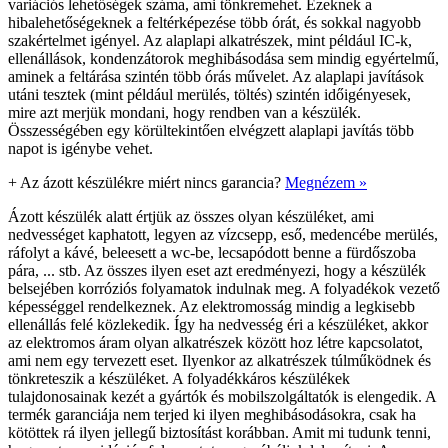
variációs lehetőségek száma, ami tönkremehet. Ezeknek a
hibalehetőségeknek a feltérképezése több órát, és sokkal nagyobb
szakértelmet igényel. Az alaplapi alkatrészek, mint például IC-k,
ellenállások, kondenzátorok meghibásodása sem mindig egyértelmű,
aminek a feltárása szintén több órás művelet. Az alaplapi javítások
utáni tesztek (mint például merülés, töltés) szintén időigényesek,
mire azt merjük mondani, hogy rendben van a készülék.
Összességében egy körültekintően elvégzett alaplapi javítás több
napot is igénybe vehet.
+
Az ázott készülékre miért nincs garancia?
Megnézem »
Ázott készülék alatt értjük az összes olyan készüléket, ami
nedvességet kaphatott, legyen az vízcsepp, eső, medencébe merülés,
ráfolyt a kávé, beleesett a wc-be, lecsapódott benne a fürdőszoba
pára, ... stb. Az összes ilyen eset azt eredményezi, hogy a készülék
belsejében korróziós folyamatok indulnak meg. A folyadékok vezető
képességgel rendelkeznek. Az elektromosság mindig a legkisebb
ellenállás felé közlekedik. Így ha nedvesség éri a készüléket, akkor
az elektromos áram olyan alkatrészek között hoz létre kapcsolatot,
ami nem egy tervezett eset. Ilyenkor az alkatrészek túlműködnek és
tönkreteszik a készüléket. A folyadékkáros készülékek
tulajdonosainak kezét a gyártók és mobilszolgáltatók is elengedik. A
termék garanciája nem terjed ki ilyen meghibásodásokra, csak ha
kötöttek rá ilyen jellegű biztosítást korábban. Amit mi tudunk tenni,