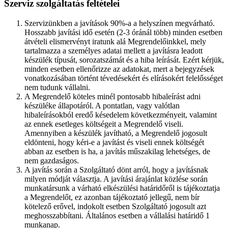
Szerviz szolgáltatás feltételei
Szervizünkben a javítások 90%-a a helyszínen megvárható.
Hosszabb javítási idő esetén (2-3 óránál több) minden esetben
átvételi elismervényt iratunk alá Megrendelőinkkel, mely
tartalmazza a személyes adatai mellett a javításra leadott
készülék típusát, sorozatszámát és a hiba leírását. Ezért kérjük,
minden esetben ellenőrizze az adatokat, mert a bejegyzések
vonatkozásában történt tévedésekért és elírásokért felelősséget
nem tudunk vállalni.
A Megrendelő köteles minél pontosabb hibaleírást adni
készüléke állapotáról. A pontatlan, vagy valótlan
hibaleírásokból eredő késedelem következményeit, valamint
az ennek esetleges költségeit a Megrendelő viseli.
Amennyiben a készülék javítható, a Megrendelő jogosult
eldönteni, hogy kéri-e a javítást és viseli ennek költségét
abban az esetben is ha, a javítás műszakilag lehetséges, de
nem gazdaságos.
A javítás során a Szolgáltató dönt arról, hogy a javításnak
milyen módját választja. A javítási árajánlat közlése során
munkatársunk a várható elkészülési határidőről is tájékoztatja
a Megrendelőt, ez azonban tájékoztató jellegű, nem bír
kötelező erővel, indokolt esetben Szolgáltató jogosult azt
meghosszabbítani. Általános esetben a vállalási határidő 1
munkanap.