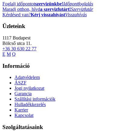
Foglalj időpontot
szervizünkbe!
Időpontfoglalás
Maradj otthon, hívd
a szervizfutárt!
Szervizfutár
Kérdésed van?
Kérj visszahívást
Visszahívás
Üzleteink
1117
Budapest
Bölcső utca 11.
+36 30 630 22 77
E
M
Q
Információ
Adatvédelem
ÁSZF
Jogi nyilatkozat
Garancia
Szállítási információk
Hulladékkezelés
Karrier
Kapcsolat
Szolgáltatásaink