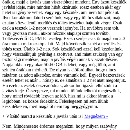
órákig, majd a javítás után visszatölteni mindent. Egy ázott készülék
javítási ideje, mire minden hibát kizárunk, rossz esetben akár egy
hetet is igénybe vehet. Vagy egy készülék, ami nem tölt például.
Ilyenkor akkumulátort cserélünk, vagy egy töltőcsatlakozót, majd
ezután közvetlenül merülés és töltés teszteket hajtunk végre. Csak
ezek a tesztek 1-2 napot vesznek igénybe. Ha továbbra sem tölt,
vagy gyorsan merül, akkor nézzük alaplapi szinten tovább.
Töltésvezérlő IC, PM IC esetleg. Ezek cseréje csak önmagában 2-3
óra munka mikroszkóp alatt. Majd következik ismét a merülés és
töltés teszt. Újabb 1-2 nap. Sok készüléknél azzal kell kezdenünk,
hogy visszaállítjuk gyárilag a szoftvert, ami miatt szükség van egy
biztonsági mentésre, majd a javítás végén annak visszatöltésére.
Napjainkban egy akár 50-60 GB is lehet, vagy még több, ami
szintén órákban mérhető. De olyan is előfordulhat, hogy nincs
raktáron az adott alkatrész, amire várnunk kell. Egyedi beszerzések
esetén lehet ez akár 1 hónap is, de általában 1-2 hét alatt megoldjuk.
Ha ezek az esetek összeadódnak, akkor tud igazán elhúzódni a
javítás ideje. Összegezve, mi minden tőlünk telhetőt megteszünk,
hogy minél rövidebb legyen az idő, hisz mi is akkor járunk a
legjobban, ez közös érdekünk. Feleslegesen mi sem ülünk
készülékeken, mert magától nem fog meggyógyulni.
+
Vízálló marad a készülék a javítás után is?
Megnézem »
Nem. Mindenesetre érdemes megnézni, hogy milyen szabvány