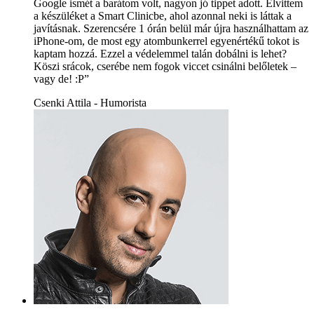
Google ismét a barátom volt, nagyon jó tippet adott. Elvittem
a készüléket a Smart Clinicbe, ahol azonnal neki is láttak a
javításnak. Szerencsére 1 órán belül már újra használhattam az
iPhone-om, de most egy atombunkerrel egyenértékű tokot is
kaptam hozzá. Ezzel a védelemmel talán dobálni is lehet?
Köszi srácok, cserébe nem fogok viccet csinálni belőletek –
vagy de! :P”
Csenki Attila - Humorista