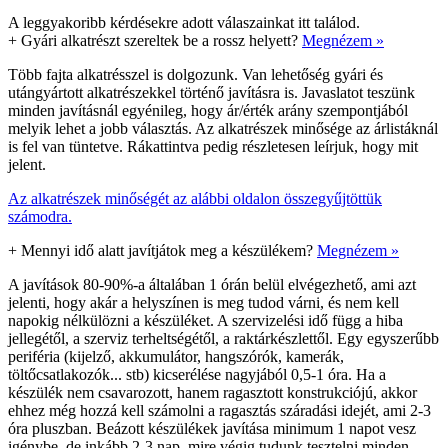
A leggyakoribb kérdésekre adott válaszainkat itt találod.
+
Gyári alkatrészt szereltek be a rossz helyett?
Megnézem »
Több fajta alkatrésszel is dolgozunk. Van lehetőség gyári és
utángyártott alkatrészekkel történő javításra is. Javaslatot teszünk
minden javításnál egyénileg, hogy ár/érték arány szempontjából
melyik lehet a jobb választás. Az alkatrészek minősége az árlistáknál
is fel van tüntetve. Rákattintva pedig részletesen leírjuk, hogy mit
jelent.
Az alkatrészek minőségét az alábbi oldalon összegyűjtöttük
számodra.
+
Mennyi idő alatt javítjátok meg a készülékem?
Megnézem »
A javítások 80-90%-a általában 1 órán belül elvégezhető, ami azt
jelenti, hogy akár a helyszínen is meg tudod várni, és nem kell
napokig nélkülözni a készüléket. A szervizelési idő függ a hiba
jellegétől, a szerviz terheltségétől, a raktárkészlettől. Egy egyszerűbb
periféria (kijelző, akkumulátor, hangszórók, kamerák,
töltőcsatlakozók... stb) kicserélése nagyjából 0,5-1 óra. Ha a
készülék nem csavarozott, hanem ragasztott konstrukciójú, akkor
ehhez még hozzá kell számolni a ragasztás száradási idejét, ami 2-3
óra pluszban. Beázott készülékek javítása minimum 1 napot vesz
igénybe, de inkább 2-3 nap, mire végig tudunk tesztelni minden