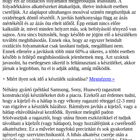
hogy ezt az oxidációs folyamatot megpróbáljuk lelassítani. A
folyadékkáros alkatrészeket áttakarítjuk, illetve indokolt esetben
cseréljük. Az alaplapot ultrahangos mosóval szintén megtisztítjuk az
oxidrétegek döntő részétől. A javítás hatékonysága függ az ázás
mértékétől és az ázás óta eltelt időtől. Épp emiatt nincs előre
kalkulált ár, mivel minden helyzet más, sok befolyásoló tényező van
sajnos. Arra sincs biztosíték, hogy később ne jöjjön elő a készüléken
további meghibásodás. Ennek oka, hogy az egyszer beindult
oxidációs folyamatokat csak lassítani tudjuk, megállítani nem.
Ennek ellenére a javítások több mint 60%-a sikeres, a többi esetben
később is fellépő meghibásodások jelenhetnek meg. Azt szoktuk
javasolni, ha esetlegesen sikerül is feltámasztani a készüléket, akkor
járnak a legjobban, ha el is adják addig, amíg működik.
+
Miért ilyen sok idő a készülék száradása?
Megnézem »
Néhány gyártó (például Samsung, Sony, Huawei) ragasztott
konstrukciójú készülékeket dob a piacra. Ezekről azt érdemes tudni,
hogy a kijelző és a hátlap is egy vékony ragasztó réteggel (2-3 mm)
van rögzítve a készülék házához. Bármilyen javítás a kijelző, vagy a
hátlap eltávolításával kezdődik. Ilyenkor melegítő padon
felolvasztjuk a ragasztót, hogy utána finom eszközökkel el tudjuk
távolítani a kijelzőt (vagy hátlapot), hogy hozzáférjünk a cserélendő
alkatrészhez. Ez a művelet nagyfokú precizitást és sok gyakorlatot
igényel egy szerviztechnikustól. A hibás alkatrész cseréje után a