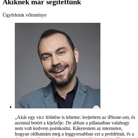
Akiknek már segítettünk
Ügyfeleink véleménye
„Akár egy vicc felütése is lehetne: leejtettem az iPhone-om, és
azonnal betört a kijelzője. De abban a pillanatban valahogy
nem volt kedvem poénkodni. Rákerestem az interneten,
hogyan oldhatnám meg a leggyorsabban ezt a problémát, és a