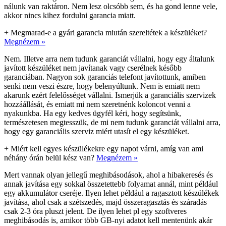
nálunk van raktáron. Nem lesz olcsóbb sem, és ha gond lenne vele,
akkor nincs kihez fordulni garancia miatt.
+
Megmarad-e a gyári garancia miután szereltétek a készüléket?
Megnézem »
Nem. Illetve arra nem tudunk garanciát vállalni, hogy egy általunk
javított készüléket nem javítanak vagy cserélnek később
garanciában. Nagyon sok garanciás telefont javítottunk, amiben
senki nem veszi észre, hogy belenyúltunk. Nem is emiatt nem
akarunk ezért felelősséget vállalni. Ismerjük a garanciális szervizek
hozzáállását, és emiatt mi nem szeretnénk koloncot venni a
nyakunkba. Ha egy kedves ügyfél kéri, hogy segítsünk,
természetesen megtesszük, de mi nem tudunk garanciát vállalni arra,
hogy egy garanciális szerviz miért utasít el egy készüléket.
+
Miért kell egyes készülékekre egy napot várni, amíg van ami
néhány órán belül kész van?
Megnézem »
Mert vannak olyan jellegű meghibásodások, ahol a hibakeresés és
annak javítása egy sokkal összetettebb folyamat annál, mint például
egy akkumulátor cseréje. Ilyen lehet például a ragasztott készülékek
javítása, ahol csak a szétszedés, majd összeragasztás és száradás
csak 2-3 óra pluszt jelent. De ilyen lehet pl egy szoftveres
meghibásodás is, amikor több GB-nyi adatot kell mentenünk akár