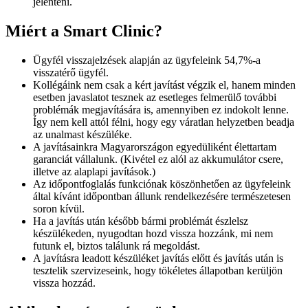
jelenteni.
Miért a Smart Clinic?
Ügyfél visszajelzések alapján az ügyfeleink 54,7%-a
visszatérő ügyfél.
Kollégáink nem csak a kért javítást végzik el, hanem minden
esetben javaslatot tesznek az esetleges felmerülő további
problémák megjavítására is, amennyiben ez indokolt lenne.
Így nem kell attól félni, hogy egy váratlan helyzetben beadja
az unalmast készüléke.
A javításainkra Magyarországon egyedüliként élettartam
garanciát vállalunk. (Kivétel ez alól az akkumulátor csere,
illetve az alaplapi javítások.)
Az időpontfoglalás funkciónak köszönhetően az ügyfeleink
által kívánt időpontban állunk rendelkezésére természetesen
soron kívül.
Ha a javítás után később bármi problémát észlelsz
készülékeden, nyugodtan hozd vissza hozzánk, mi nem
futunk el, biztos találunk rá megoldást.
A javításra leadott készüléket javítás előtt és javítás után is
tesztelik szervizeseink, hogy tökéletes állapotban kerüljön
vissza hozzád.