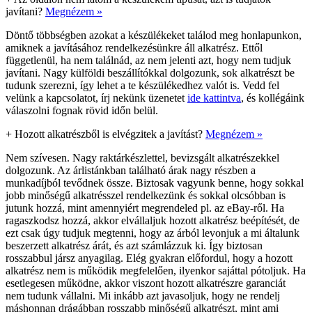
javítani?
Megnézem »
Döntő többségben azokat a készülékeket találod meg honlapunkon,
amiknek a javításához rendelkezésünkre áll alkatrész. Ettől
függetlenül, ha nem találnád, az nem jelenti azt, hogy nem tudjuk
javítani. Nagy külföldi beszállítókkal dolgozunk, sok alkatrészt be
tudunk szerezni, így lehet a te készülékedhez valót is. Vedd fel
velünk a kapcsolatot, írj nekünk üzenetet
ide kattintva
, és kollégáink
válaszolni fognak rövid időn belül.
+
Hozott alkatrészből is elvégzitek a javítást?
Megnézem »
Nem szívesen. Nagy raktárkészlettel, bevizsgált alkatrészekkel
dolgozunk. Az árlistánkban található árak nagy részben a
munkadíjból tevődnek össze. Biztosak vagyunk benne, hogy sokkal
jobb minőségű alkatrésszel rendelkezünk és sokkal olcsóbban is
jutunk hozzá, mint amennyiért megrendeled pl. az eBay-ről. Ha
ragaszkodsz hozzá, akkor elvállaljuk hozott alkatrész beépítését, de
ezt csak úgy tudjuk megtenni, hogy az árból levonjuk a mi általunk
beszerzett alkatrész árát, és azt számlázzuk ki. Így biztosan
rosszabbul jársz anyagilag. Elég gyakran előfordul, hogy a hozott
alkatrész nem is működik megfelelően, ilyenkor sajáttal pótoljuk. Ha
esetlegesen működne, akkor viszont hozott alkatrészre garanciát
nem tudunk vállalni. Mi inkább azt javasoljuk, hogy ne rendelj
máshonnan drágábban rosszabb minőségű alkatrészt, mint ami