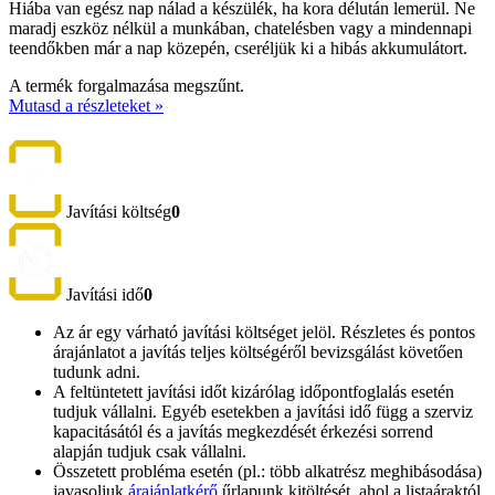
Hiába van egész nap nálad a készülék, ha kora délután lemerül. Ne
maradj eszköz nélkül a munkában, chatelésben vagy a mindennapi
teendőkben már a nap közepén, cseréljük ki a hibás akkumulátort.
A termék forgalmazása megszűnt.
Mutasd a részleteket »
Javítási költség
0
Javítási idő
0
Az ár egy várható javítási költséget jelöl. Részletes és pontos
árajánlatot a javítás teljes költségéről bevizsgálást követően
tudunk adni.
A feltüntetett javítási időt kizárólag időpontfoglalás esetén
tudjuk vállalni. Egyéb esetekben a javítási idő függ a szerviz
kapacitásától és a javítás megkezdését érkezési sorrend
alapján tudjuk csak vállalni.
Összetett probléma esetén (pl.: több alkatrész meghibásodása)
javasoljuk
árajánlatkérő
űrlapunk kitöltését, ahol a listaáraktól