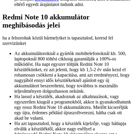
eltérő egyedi árajánlatot tudunk adni.
Redmi Note 10 akkumulátor
meghibásodás jelei
ha a felsoroltak közül bármelyiket is tapasztalod, keresd fel
szervizünket
Az akkumulátoroknál a gyártók mobiltelefonoknál kb. 500,
laptopoknál 800 töltési ciklusig garantálják a 100%-os
működést. Ha napi egyszer töltjük Redmi Note 10
készülékünket, ez azt jelenti, hogy kb 1,5-2 év után kezd el
rohamosan csökkeni a kapacitása, ami azt eredményezi, hogy
nagyjából ennyi idős készülékeknél ajánlott egy új
akkumulátort beszereltetni, hogy továbbra is maximális
teljesítményen dolgozhasson nekünk.
Ha lassul a készülék, akadoznak az alkalmazások, vagy
egyszerűen kiugrál a programokból, akkor is gyanakodhatunk
egy rossz Redmi Note 10 akkumulátorra. Mielőtt kicseréljük
egy újra, érdemes például újraszoftverezni, hátha csak ott
akad be valami.
Ha azt tapasztalod, hogy a készülék kijelzője, vagy hátlapja
elválik a készüléktől, akkor nagy eséllyel a