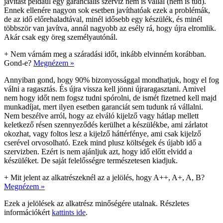
javítást például egy garanciális szerviz nem is vállal (nem is tud).
Ennek ellenére nagyon sok esetben javíthatóak ezek a problémák,
de az idő előrehaladtával, minél idősebb egy készülék, és minél
többször van javítva, annál nagyobb az esély rá, hogy újra elromlik.
Akár csak egy öreg személyautónál.
+
Nem várnám meg a száradási időt, inkább elvinném korábban.
Gond-e?
Megnézem »
Annyiban gond, hogy 90% bizonyossággal mondhatjuk, hogy el fog
válni a ragasztás. És újra vissza kell jönni újraragasztani. Amivel
nem hogy időt nem fogsz tudni spórolni, de ismét fizetned kell majd
munkadíjat, mert ilyen esetben garanciát sem tudunk rá vállalni.
Nem beszélve arról, hogy az elváló kijelző vagy hátlap mellett
keletkező résen szennyeződés kerülhet a készülékbe, ami zárlatot
okozhat, vagy foltos lesz a kijelző háttérfénye, ami csak kijelző
cserével orvosolható. Ezek mind plusz költségek és újabb idő a
szervizben. Ezért is nem ajánljuk azt, hogy idő előtt elvidd a
készüléket. De saját felelősségre természetesen kiadjuk.
+
Mit jelent az alkatrészeknél az a jelölés, hogy A++, A+, A, B?
Megnézem »
Ezek a jelölések az alkatrész minőségére utalnak. Részletes
információkért
kattints ide
.