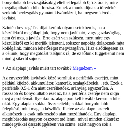
bonyolultabb bevizsgálásokig eltelhet legalább 0,5-3 óra is, mire
megállapítható a hiba forrása. Ennek a munkadíjnak a töredékét
szoktuk bevizsgálás gyanánt kiszámlázni, ha mégsem kéred a
javítást.
Szintén bevizsgálási díjat kérünk olyan esetekben is, ha a
készülékről megállapítjuk, hogy nem javítható, vagy gazdaságilag
nem éri meg a javítás. Erre azért van szükség, mert mire egy
készülékről ezt ki merjük jelenteni, sokszor napokig dolgoznak rajta
kollégáink, minden lehetőséget megvizsgálva. Hisz elsődlegesen az
a célunk, hogy megoldást találjunk rá, de ez tőlünk függetlenül nem
mindig sikerül sajnos.
+
Az alaplapi javítás miért tart tovább?
Megnézem »
Az egyszerűbb javítások közé soroljuk a perifériák cseréjét, mint
például kijelző, akkumulátor, kamerák, szalagkábelek... stb. Ezek a
perifériák 0,5-1 óra alatt cserélhetőek, aránylag egyszerűen. A
rosszabb és bonyolultabb eset az, ha a periféria cseréje nem oldja
meg a problémát. Ilyenkor az alaplapon kell tovább keresni a hiba
okát. Egy alaplap sokkal összetettebb, sokkal bonyolultabb
felépítésű, mint maga a készülék. Illetve az alaplapra szerelt
alkatrészek is csak mikroszkóp alatt mozdíthatóak. Egy alaplapi
meghibásodás nagyon összetett tud lenni, mivel minden alkatrész
mindegyikkel összefüggésben van szinte, ezért nagyon sok a