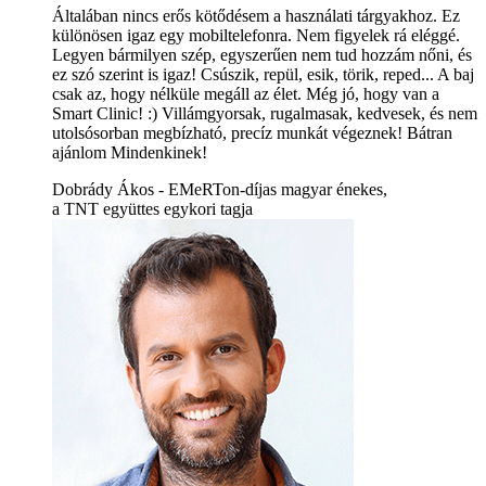
Általában nincs erős kötődésem a használati tárgyakhoz. Ez
különösen igaz egy mobiltelefonra. Nem figyelek rá eléggé.
Legyen bármilyen szép, egyszerűen nem tud hozzám nőni, és
ez szó szerint is igaz! Csúszik, repül, esik, törik, reped... A baj
csak az, hogy nélküle megáll az élet. Még jó, hogy van a
Smart Clinic! :) Villámgyorsak, rugalmasak, kedvesek, és nem
utolsósorban megbízható, precíz munkát végeznek! Bátran
ajánlom Mindenkinek!
Dobrády Ákos - EMeRTon-díjas magyar énekes,
a TNT együttes egykori tagja