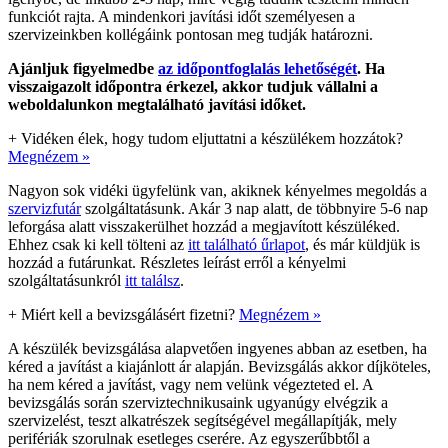
funkciót rajta. A mindenkori javítási időt személyesen a
szervizeinkben kollégáink pontosan meg tudják határozni.
Ajánljuk figyelmedbe
az időpontfoglalás lehetőségét
. Ha
visszaigazolt időpontra érkezel, akkor tudjuk vállalni a
weboldalunkon megtalálható javítási időket.
+
Vidéken élek, hogy tudom eljuttatni a készülékem hozzátok?
Megnézem »
Nagyon sok vidéki ügyfelünk van, akiknek kényelmes megoldás a
szervizfutár
szolgáltatásunk. Akár 3 nap alatt, de többnyire 5-6 nap
leforgása alatt visszakerülhet hozzád a megjavított készüléked.
Ehhez csak ki kell tölteni az
itt található űrlapot
, és már küldjük is
hozzád a futárunkat. Részletes leírást erről a kényelmi
szolgáltatásunkról
itt találsz
.
+
Miért kell a bevizsgálásért fizetni?
Megnézem »
A készülék bevizsgálása alapvetően ingyenes abban az esetben, ha
kéred a javítást a kiajánlott ár alapján. Bevizsgálás akkor díjköteles,
ha nem kéred a javítást, vagy nem velünk végezteted el. A
bevizsgálás során szerviztechnikusaink ugyanúgy elvégzik a
szervizelést, teszt alkatrészek segítségével megállapítják, mely
perifériák szorulnak esetleges cserére. Az egyszerűbbtől a