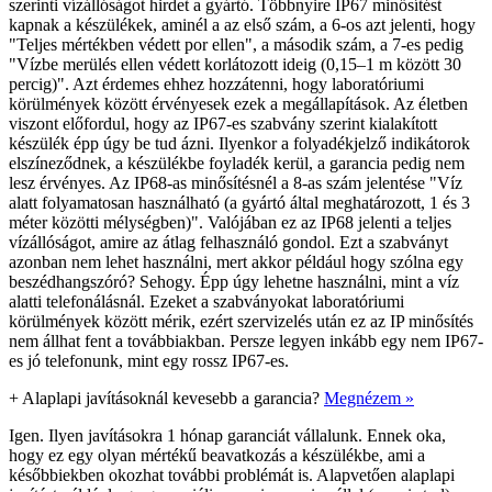
szerinti vízállóságot hirdet a gyártó. Többnyire IP67 minősítést
kapnak a készülékek, aminél a az első szám, a 6-os azt jelenti, hogy
"Teljes mértékben védett por ellen", a második szám, a 7-es pedig
"Vízbe merülés ellen védett korlátozott ideig (0,15–1 m között 30
percig)". Azt érdemes ehhez hozzátenni, hogy laboratóriumi
körülmények között érvényesek ezek a megállapítások. Az életben
viszont előfordul, hogy az IP67-es szabvány szerint kialakított
készülék épp úgy be tud ázni. Ilyenkor a folyadékjelző indikátorok
elszíneződnek, a készülékbe foyladék kerül, a garancia pedig nem
lesz érvényes. Az IP68-as minősítésnél a 8-as szám jelentése "Víz
alatt folyamatosan használható (a gyártó által meghatározott, 1 és 3
méter közötti mélységben)". Valójában ez az IP68 jelenti a teljes
vízállóságot, amire az átlag felhasználó gondol. Ezt a szabványt
azonban nem lehet használni, mert akkor például hogy szólna egy
beszédhangszóró? Sehogy. Épp úgy lehetne használni, mint a víz
alatti telefonálásnál. Ezeket a szabványokat laboratóriumi
körülmények között mérik, ezért szervizelés után ez az IP minősítés
nem állhat fent a továbbiakban. Persze legyen inkább egy nem IP67-
es jó telefonunk, mint egy rossz IP67-es.
+
Alaplapi javításoknál kevesebb a garancia?
Megnézem »
Igen. Ilyen javításokra 1 hónap garanciát vállalunk. Ennek oka,
hogy ez egy olyan mértékű beavatkozás a készülékbe, ami a
későbbiekben okozhat további problémát is. Alapvetően alaplapi