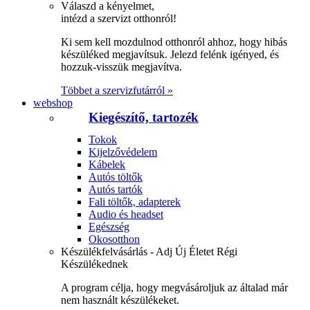
Válaszd a kényelmet,
intézd a szervizt otthonról!
Ki sem kell mozdulnod otthonról ahhoz, hogy hibás
készüléked megjavítsuk. Jelezd felénk igényed, és
hozzuk-visszük megjavítva.
Többet a szervizfutárról »
webshop
Kiegészítő, tartozék
Tokok
Kijelzővédelem
Kábelek
Autós töltők
Autós tartók
Fali töltők, adapterek
Audio és headset
Egészség
Okosotthon
Készülékfelvásárlás - Adj Új Életet Régi
Készülékednek
A program célja, hogy megvásároljuk az általad már
nem használt készülékeket.