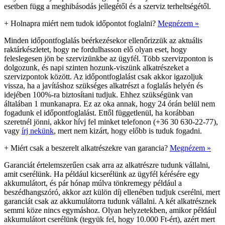
esetben függ a meghibásodás jellegétől és a szerviz terheltségétől.
+
Holnapra miért nem tudok időpontot foglalni?
Megnézem »
Minden időpontfoglalás beérkezésekor ellenőrizzük az aktuális
raktárkészletet, hogy ne fordulhasson elő olyan eset, hogy
feleslegesen jön be szervizünkbe az ügyfél. Több szervizponton is
dolgozunk, és napi szinten hozunk-viszünk alkatrészeket a
szervizpontok között. Az időpontfoglalást csak akkor igazoljuk
vissza, ha a javításhoz szükséges alkatrészt a foglalás helyén és
idejében 100%-ra biztosítani tudjuk. Ehhez szükségünk van
általában 1 munkanapra. Ez az oka annak, hogy 24 órán belül nem
fogadunk el időpontfoglalást. Ettől függetlenül, ha korábban
szeretnél jönni, akkor hívj fel minket telefonon (+36 30 630-22-77),
vagy
írj nekünk
, mert nem kizárt, hogy előbb is tuduk fogadni.
+
Miért csak a beszerelt alkatrészekre van garancia?
Megnézem »
Garanciát értelemszerűen csak arra az alkatrészre tudunk vállalni,
amit cserélünk. Ha például kicserélünk az ügyfél kérésére egy
akkumulátort, és pár hónap múlva tönkremegy például a
beszédhangszóró, akkor azt külön díj ellenében tudjuk cserélni, mert
garanciát csak az akkumulátorra tudunk vállalni. A két alkatrésznek
semmi köze nincs egymáshoz. Olyan helyzetekben, amikor például
akkumulátort cserélünk (tegyük fel, hogy 10.000 Ft-ért), azért mert