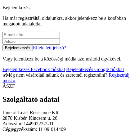
Bejelentkezés
Ha már regisztráltál oldalunkra, akkor jelentkezz be a korábban
megadott adataiddal
Elfelejtett jelszó?
Vagy jelentkezz be a közösségi média azonosítóid egyikével.
Bejelentkezés Facebook fiókkal
Bejelentkezés Google fiókkal
w
Még nem vásároltál nálunk és szeretnél regisztrálni?
Regisztrálj
most »
ÁSZF
Szolgáltató adatai
Line of Least Resistance Kft.
2870 Kisbér, Kincsem u. 26.
Adószám: 14490222-2-11
Cégjegyzékszám: 11-09-014409