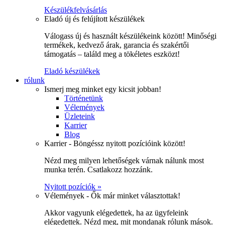
Készülékfelvásárlás
Eladó új és felújított készülékek
Válogass új és használt készülékeink között! Minőségi
termékek, kedvező árak, garancia és szakértői
támogatás – találd meg a tökéletes eszközt!
Eladó készülékek
rólunk
Ismerj meg minket egy kicsit jobban!
Történetünk
Vélemények
Üzleteink
Karrier
Blog
Karrier - Böngéssz nyitott pozícióink között!
Nézd meg milyen lehetőségek várnak nálunk most
munka terén. Csatlakozz hozzánk.
Nyitott pozíciók »
Vélemények - Ők már minket választottak!
Akkor vagyunk elégedettek, ha az ügyfeleink
elégedettek. Nézd meg, mit mondanak rólunk mások.