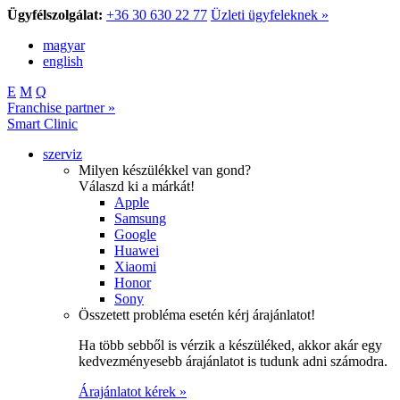
Ügyfélszolgálat:
+36 30 630 22 77
Üzleti ügyfeleknek »
magyar
english
E
M
Q
Franchise partner »
Smart Clinic
szerviz
Milyen készülékkel van gond?
Válaszd ki a márkát!
Apple
Samsung
Google
Huawei
Xiaomi
Honor
Sony
Összetett probléma esetén kérj árajánlatot!
Ha több sebből is vérzik a készüléked, akkor akár egy
kedvezményesebb árajánlatot is tudunk adni számodra.
Árajánlatot kérek »