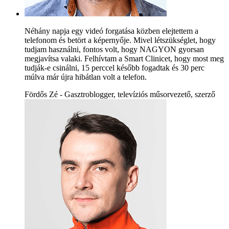
Néhány napja egy videó forgatása közben elejtettem a
telefonom és betört a képernyője. Mivel létszükséglet, hogy
tudjam használni, fontos volt, hogy NAGYON gyorsan
megjavítsa valaki. Felhívtam a Smart Clinicet, hogy most meg
tudják-e csinálni, 15 perccel később fogadtak és 30 perc
múlva már újra hibátlan volt a telefon.
Fördős Zé - Gasztroblogger, televíziós műsorvezető, szerző