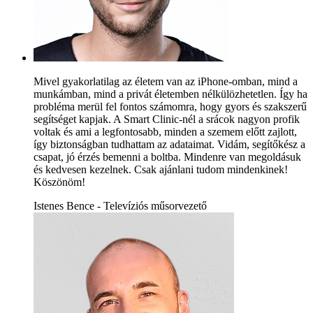
Mivel gyakorlatilag az életem van az iPhone-omban, mind a
munkámban, mind a privát életemben nélkülözhetetlen. Így ha
probléma merül fel fontos számomra, hogy gyors és szakszerű
segítséget kapjak. A Smart Clinic-nél a srácok nagyon profik
voltak és ami a legfontosabb, minden a szemem előtt zajlott,
így biztonságban tudhattam az adataimat. Vidám, segítőkész a
csapat, jó érzés bemenni a boltba. Mindenre van megoldásuk
és kedvesen kezelnek. Csak ajánlani tudom mindenkinek!
Köszönöm!
Istenes Bence - Televíziós műsorvezető