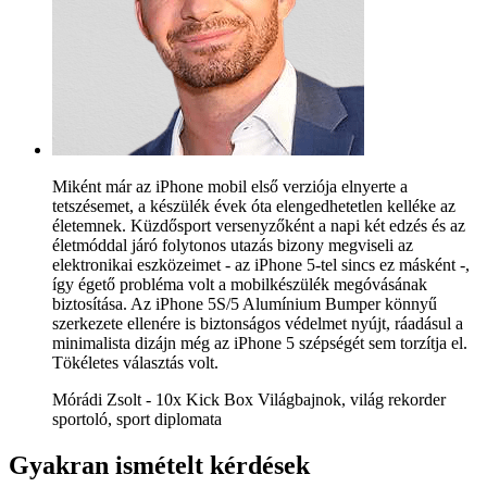
Miként már az iPhone mobil első verziója elnyerte a
tetszésemet, a készülék évek óta elengedhetetlen kelléke az
életemnek. Küzdősport versenyzőként a napi két edzés és az
életmóddal járó folytonos utazás bizony megviseli az
elektronikai eszközeimet - az iPhone 5-tel sincs ez másként -,
így égető probléma volt a mobilkészülék megóvásának
biztosítása. Az iPhone 5S/5 Alumínium Bumper könnyű
szerkezete ellenére is biztonságos védelmet nyújt, ráadásul a
minimalista dizájn még az iPhone 5 szépségét sem torzítja el.
Tökéletes választás volt.
Mórádi Zsolt - 10x Kick Box Világbajnok, világ rekorder
sportoló, sport diplomata
Gyakran ismételt kérdések