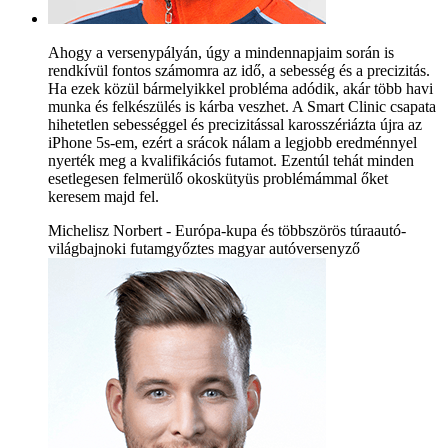
Ahogy a versenypályán, úgy a mindennapjaim során is
rendkívül fontos számomra az idő, a sebesség és a precizitás.
Ha ezek közül bármelyikkel probléma adódik, akár több havi
munka és felkészülés is kárba veszhet. A Smart Clinic csapata
hihetetlen sebességgel és precizitással karosszériázta újra az
iPhone 5s-em, ezért a srácok nálam a legjobb eredménnyel
nyerték meg a kvalifikációs futamot. Ezentúl tehát minden
esetlegesen felmerülő okoskütyüs problémámmal őket
keresem majd fel.
Michelisz Norbert - Európa-kupa és többszörös túraautó-
világbajnoki futamgyőztes magyar autóversenyző