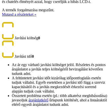
és chatelés élményét azzal, hogy cseréljük a hibás LCD-t.
A termék forgalmazása megszűnt.
Mutasd a részleteket »
Javítási költség
0
Javítási idő
0
Az ár egy várható javítási költséget jelöl. Részletes és pontos
árajánlatot a javítás teljes költségéről bevizsgálást követően
tudunk adni.
A feltüntetett javítási időt kizárólag időpontfoglalás esetén
tudjuk vállalni. Egyéb esetekben a javítási idő függ a szerviz
kapacitásától és a javítás megkezdését érkezési sorrend
alapján tudjuk csak vállalni.
Összetett probléma esetén (pl.: több alkatrész meghibásodása)
javasoljuk
árajánlatkérő
űrlapunk kitöltését, ahol a listaáraktól
eltérő egyedi árajánlatot tudunk adni.