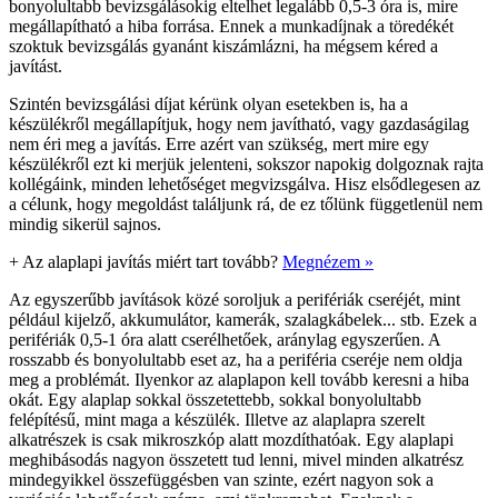
bonyolultabb bevizsgálásokig eltelhet legalább 0,5-3 óra is, mire
megállapítható a hiba forrása. Ennek a munkadíjnak a töredékét
szoktuk bevizsgálás gyanánt kiszámlázni, ha mégsem kéred a
javítást.
Szintén bevizsgálási díjat kérünk olyan esetekben is, ha a
készülékről megállapítjuk, hogy nem javítható, vagy gazdaságilag
nem éri meg a javítás. Erre azért van szükség, mert mire egy
készülékről ezt ki merjük jelenteni, sokszor napokig dolgoznak rajta
kollégáink, minden lehetőséget megvizsgálva. Hisz elsődlegesen az
a célunk, hogy megoldást találjunk rá, de ez tőlünk függetlenül nem
mindig sikerül sajnos.
+
Az alaplapi javítás miért tart tovább?
Megnézem »
Az egyszerűbb javítások közé soroljuk a perifériák cseréjét, mint
például kijelző, akkumulátor, kamerák, szalagkábelek... stb. Ezek a
perifériák 0,5-1 óra alatt cserélhetőek, aránylag egyszerűen. A
rosszabb és bonyolultabb eset az, ha a periféria cseréje nem oldja
meg a problémát. Ilyenkor az alaplapon kell tovább keresni a hiba
okát. Egy alaplap sokkal összetettebb, sokkal bonyolultabb
felépítésű, mint maga a készülék. Illetve az alaplapra szerelt
alkatrészek is csak mikroszkóp alatt mozdíthatóak. Egy alaplapi
meghibásodás nagyon összetett tud lenni, mivel minden alkatrész
mindegyikkel összefüggésben van szinte, ezért nagyon sok a