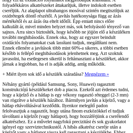
folyadékkáros alkatrészeket áttakarítjuk, illetve indokolt esetben
cseréljük. Az alaplapot ultrahangos mosóval szintén megtisztítjuk az
oxidrétegek döntő részétől. A javítás hatékonysága függ az ázás
mértékétől és az ázás óta eltelt időtől. Épp emiatt nincs előre
kalkulált ár, mivel minden helyzet más, sok befolyásoló tényező van
sajnos. Arra sincs biztosíték, hogy később ne jöjjön elő a készüléken
további meghibásodás. Ennek oka, hogy az egyszer beindult
oxidációs folyamatokat csak lassítani tudjuk, megállítani nem.
Ennek ellenére a javítások több mint 60%-a sikeres, a többi esetben
később is fellépő meghibásodások jelenhetnek meg. Azt szoktuk
javasolni, ha esetlegesen sikerül is feltámasztani a készüléket, akkor
járnak a legjobban, ha el is adják addig, amíg működik.
+
Miért ilyen sok idő a készülék száradása?
Megnézem »
Néhány gyártó (például Samsung, Sony, Huawei) ragasztott
konstrukciójú készülékeket dob a piacra. Ezekről azt érdemes tudni,
hogy a kijelző és a hátlap is egy vékony ragasztó réteggel (2-3 mm)
van rögzítve a készülék házához. Bármilyen javítás a kijelző, vagy a
hátlap eltávolításával kezdődik. Ilyenkor melegítő padon
felolvasztjuk a ragasztót, hogy utána finom eszközökkel el tudjuk
távolítani a kijelzőt (vagy hátlapot), hogy hozzáférjünk a cserélendő
alkatrészhez. Ez a művelet nagyfokú precizitást és sok gyakorlatot
igényel egy szerviztechnikustól. A hibás alkatrész cseréje után a
kijelzőt vagy a hátlapot vissza kell ragasztani a készülékbe. Ehhez