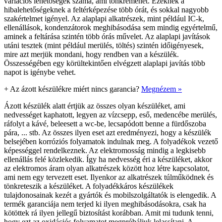
variációs lehetőségek száma, ami tönkremehet. Ezeknek a
hibalehetőségeknek a feltérképezése több órát, és sokkal nagyobb
szakértelmet igényel. Az alaplapi alkatrészek, mint például IC-k,
ellenállások, kondenzátorok meghibásodása sem mindig egyértelmű,
aminek a feltárása szintén több órás művelet. Az alaplapi javítások
utáni tesztek (mint például merülés, töltés) szintén időigényesek,
mire azt merjük mondani, hogy rendben van a készülék.
Összességében egy körültekintően elvégzett alaplapi javítás több
napot is igénybe vehet.
+
Az ázott készülékre miért nincs garancia?
Megnézem »
Ázott készülék alatt értjük az összes olyan készüléket, ami
nedvességet kaphatott, legyen az vízcsepp, eső, medencébe merülés,
ráfolyt a kávé, beleesett a wc-be, lecsapódott benne a fürdőszoba
pára, ... stb. Az összes ilyen eset azt eredményezi, hogy a készülék
belsejében korróziós folyamatok indulnak meg. A folyadékok vezető
képességgel rendelkeznek. Az elektromosság mindig a legkisebb
ellenállás felé közlekedik. Így ha nedvesség éri a készüléket, akkor
az elektromos áram olyan alkatrészek között hoz létre kapcsolatot,
ami nem egy tervezett eset. Ilyenkor az alkatrészek túlműködnek és
tönkreteszik a készüléket. A folyadékkáros készülékek
tulajdonosainak kezét a gyártók és mobilszolgáltatók is elengedik. A
termék garanciája nem terjed ki ilyen meghibásodásokra, csak ha
kötöttek rá ilyen jellegű biztosítást korábban. Amit mi tudunk tenni,
hogy ezt az oxidációs folyamatot megpróbáljuk lelassítani. A