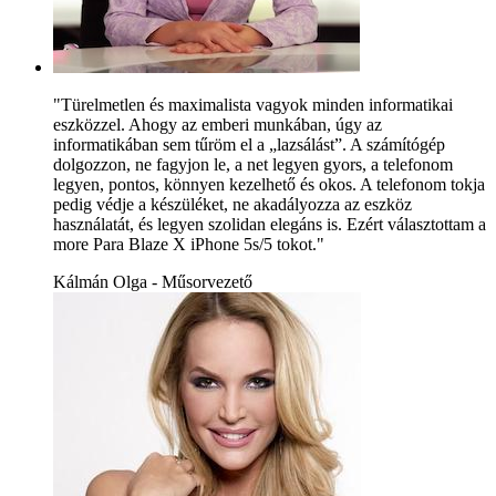
"Türelmetlen és maximalista vagyok minden informatikai
eszközzel. Ahogy az emberi munkában, úgy az
informatikában sem tűröm el a „lazsálást”. A számítógép
dolgozzon, ne fagyjon le, a net legyen gyors, a telefonom
legyen, pontos, könnyen kezelhető és okos. A telefonom tokja
pedig védje a készüléket, ne akadályozza az eszköz
használatát, és legyen szolidan elegáns is. Ezért választottam a
more Para Blaze X iPhone 5s/5 tokot."
Kálmán Olga - Műsorvezető