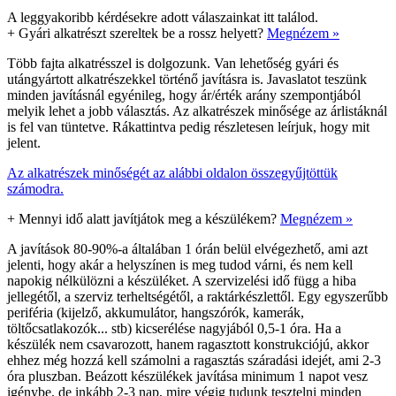
A leggyakoribb kérdésekre adott válaszainkat itt találod.
+
Gyári alkatrészt szereltek be a rossz helyett?
Megnézem »
Több fajta alkatrésszel is dolgozunk. Van lehetőség gyári és
utángyártott alkatrészekkel történő javításra is. Javaslatot teszünk
minden javításnál egyénileg, hogy ár/érték arány szempontjából
melyik lehet a jobb választás. Az alkatrészek minősége az árlistáknál
is fel van tüntetve. Rákattintva pedig részletesen leírjuk, hogy mit
jelent.
Az alkatrészek minőségét az alábbi oldalon összegyűjtöttük
számodra.
+
Mennyi idő alatt javítjátok meg a készülékem?
Megnézem »
A javítások 80-90%-a általában 1 órán belül elvégezhető, ami azt
jelenti, hogy akár a helyszínen is meg tudod várni, és nem kell
napokig nélkülözni a készüléket. A szervizelési idő függ a hiba
jellegétől, a szerviz terheltségétől, a raktárkészlettől. Egy egyszerűbb
periféria (kijelző, akkumulátor, hangszórók, kamerák,
töltőcsatlakozók... stb) kicserélése nagyjából 0,5-1 óra. Ha a
készülék nem csavarozott, hanem ragasztott konstrukciójú, akkor
ehhez még hozzá kell számolni a ragasztás száradási idejét, ami 2-3
óra pluszban. Beázott készülékek javítása minimum 1 napot vesz
igénybe, de inkább 2-3 nap, mire végig tudunk tesztelni minden