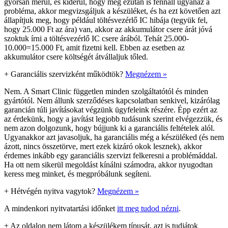
gyorsan merül, és kiderül, hogy még ezután is fennáll ugyanaz a
probléma, akkor megvizsgáljuk a készüléket, és ha ezt követően azt
állapítjuk meg, hogy például töltésvezérlő IC hibája (tegyük fel,
hogy 25.000 Ft az ára) van, akkor az akkumulátor csere árát jóvá
szoktuk írni a töltésvezérlő IC csere árából. Tehát 25.000-
10.000=15.000 Ft, amit fizetni kell. Ebben az esetben az
akkumulátor csere költségét átvállaljuk tőled.
+
Garanciális szervizként működtök?
Megnézem »
Nem. A Smart Clinic független minden szolgáltatótól és minden
gyártótól. Nem állunk szerződéses kapcsolatban senkivel, kizárólag
garancián túli javításokat végzünk ügyfeleink részére. Épp ezért az
az érdekünk, hogy a javítást legjobb tudásunk szerint elvégezzük, és
nem azon dolgozunk, hogy bújjunk ki a garanciális feltételek alól.
Ugyanakkor azt javasoljuk, ha garanciális még a készüléked (és nem
ázott, nincs összetörve, mert ezek kizáró okok lesznek), akkor
érdemes inkább egy garanciális szervizt felkeresni a problémáddal.
Ha ott nem sikerül megoldást kínálni számodra, akkor nyugodtan
keress meg minket, és megpróbálunk segíteni.
+
Hétvégén nyitva vagytok?
Megnézem »
A mindenkori nyitvatartási időnket
itt meg tudod nézni
.
+
Az oldalon nem látom a készülékem típusát, azt is tudjátok