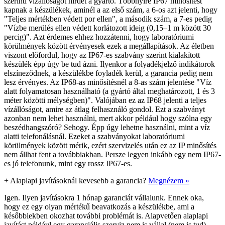
szerinti vízállóságot hirdet a gyártó. Többnyire IP67 minősítést
kapnak a készülékek, aminél a az első szám, a 6-os azt jelenti, hogy
"Teljes mértékben védett por ellen", a második szám, a 7-es pedig
"Vízbe merülés ellen védett korlátozott ideig (0,15–1 m között 30
percig)". Azt érdemes ehhez hozzátenni, hogy laboratóriumi
körülmények között érvényesek ezek a megállapítások. Az életben
viszont előfordul, hogy az IP67-es szabvány szerint kialakított
készülék épp úgy be tud ázni. Ilyenkor a folyadékjelző indikátorok
elszíneződnek, a készülékbe foyladék kerül, a garancia pedig nem
lesz érvényes. Az IP68-as minősítésnél a 8-as szám jelentése "Víz
alatt folyamatosan használható (a gyártó által meghatározott, 1 és 3
méter közötti mélységben)". Valójában ez az IP68 jelenti a teljes
vízállóságot, amire az átlag felhasználó gondol. Ezt a szabványt
azonban nem lehet használni, mert akkor például hogy szólna egy
beszédhangszóró? Sehogy. Épp úgy lehetne használni, mint a víz
alatti telefonálásnál. Ezeket a szabványokat laboratóriumi
körülmények között mérik, ezért szervizelés után ez az IP minősítés
nem állhat fent a továbbiakban. Persze legyen inkább egy nem IP67-
es jó telefonunk, mint egy rossz IP67-es.
+
Alaplapi javításoknál kevesebb a garancia?
Megnézem »
Igen. Ilyen javításokra 1 hónap garanciát vállalunk. Ennek oka,
hogy ez egy olyan mértékű beavatkozás a készülékbe, ami a
későbbiekben okozhat további problémát is. Alapvetően alaplapi
javítást például egy garanciális szerviz nem is vállal (nem is tud).