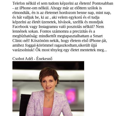
Telefon nélkül el sem tudom képzelni az életem! Pontosabban
- az iPhone-om nélkül. Ahogy már az előttem szólok is
elmondták, én is az életemet hordozom benne nap, mint nap,
és hát valljuk be, ki az , aki velem egykorú és el tudja
képzelni az életét üzenetek, hívások, szelfik és mondjuk
Facebook vagy Instagramra való posztolás nélkül? Nem
lennének sokan. Fontos számomra a precizitás és a
megbízhatóság: mindkettőt megtapasztalhattam a Smart
Clinic-nél! Köszönöm nekik, hogy életem első iPhone-ját,
amihez foggal-körömmel ragaszkodtam,sikerült újjá
varázsolniuk! Ők most tényleg egy életet mentettek meg...
Csobot Adél - Énekesnő