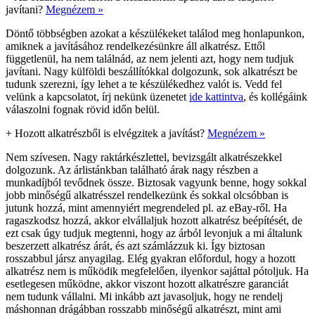
javítani?
Megnézem »
Döntő többségben azokat a készülékeket találod meg honlapunkon,
amiknek a javításához rendelkezésünkre áll alkatrész. Ettől
függetlenül, ha nem találnád, az nem jelenti azt, hogy nem tudjuk
javítani. Nagy külföldi beszállítókkal dolgozunk, sok alkatrészt be
tudunk szerezni, így lehet a te készülékedhez valót is. Vedd fel
velünk a kapcsolatot, írj nekünk üzenetet
ide kattintva
, és kollégáink
válaszolni fognak rövid időn belül.
+
Hozott alkatrészből is elvégzitek a javítást?
Megnézem »
Nem szívesen. Nagy raktárkészlettel, bevizsgált alkatrészekkel
dolgozunk. Az árlistánkban található árak nagy részben a
munkadíjból tevődnek össze. Biztosak vagyunk benne, hogy sokkal
jobb minőségű alkatrésszel rendelkezünk és sokkal olcsóbban is
jutunk hozzá, mint amennyiért megrendeled pl. az eBay-ről. Ha
ragaszkodsz hozzá, akkor elvállaljuk hozott alkatrész beépítését, de
ezt csak úgy tudjuk megtenni, hogy az árból levonjuk a mi általunk
beszerzett alkatrész árát, és azt számlázzuk ki. Így biztosan
rosszabbul jársz anyagilag. Elég gyakran előfordul, hogy a hozott
alkatrész nem is működik megfelelően, ilyenkor sajáttal pótoljuk. Ha
esetlegesen működne, akkor viszont hozott alkatrészre garanciát
nem tudunk vállalni. Mi inkább azt javasoljuk, hogy ne rendelj
máshonnan drágábban rosszabb minőségű alkatrészt, mint ami