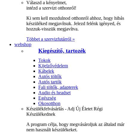
Válaszd a kényelmet,
intézd a szervizt otthonról!
Ki sem kell mozdulnod otthonról ahhoz, hogy hibás
készüléked megjavítsuk. Jelezd felénk igényed, és
hozzuk-visszük megjavítva.
Többet a szervizfutárról »
webshop
Kiegészítő, tartozék
Tokok
Kijelzővédelem
Kábelek
Autós töltők
Autós tartók
Fali töltők, adapterek
Audio és headset
Egészség
Okosotthon
Készülékfelvásárlás - Adj Új Életet Régi
Készülékednek
A program célja, hogy megvásároljuk az általad már
nem használt készülékeket.