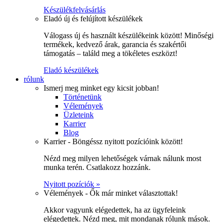
Készülékfelvásárlás
Eladó új és felújított készülékek
Válogass új és használt készülékeink között! Minőségi
termékek, kedvező árak, garancia és szakértői
támogatás – találd meg a tökéletes eszközt!
Eladó készülékek
rólunk
Ismerj meg minket egy kicsit jobban!
Történetünk
Vélemények
Üzleteink
Karrier
Blog
Karrier - Böngéssz nyitott pozícióink között!
Nézd meg milyen lehetőségek várnak nálunk most
munka terén. Csatlakozz hozzánk.
Nyitott pozíciók »
Vélemények - Ők már minket választottak!
Akkor vagyunk elégedettek, ha az ügyfeleink
elégedettek. Nézd meg, mit mondanak rólunk mások.