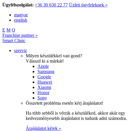
Ügyfélszolgálat:
+36 30 630 22 77
Üzleti ügyfeleknek »
magyar
english
E
M
Q
Franchise partner »
Smart Clinic
szerviz
Milyen készülékkel van gond?
Válaszd ki a márkát!
Apple
Samsung
Google
Huawei
Xiaomi
Honor
Sony
Összetett probléma esetén kérj árajánlatot!
Ha több sebből is vérzik a készüléked, akkor akár egy
kedvezményesebb árajánlatot is tudunk adni számodra.
Árajánlatot kérek »