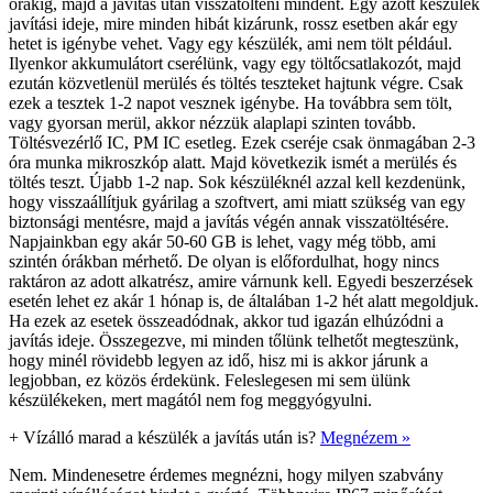
órákig, majd a javítás után visszatölteni mindent. Egy ázott készülék
javítási ideje, mire minden hibát kizárunk, rossz esetben akár egy
hetet is igénybe vehet. Vagy egy készülék, ami nem tölt például.
Ilyenkor akkumulátort cserélünk, vagy egy töltőcsatlakozót, majd
ezután közvetlenül merülés és töltés teszteket hajtunk végre. Csak
ezek a tesztek 1-2 napot vesznek igénybe. Ha továbbra sem tölt,
vagy gyorsan merül, akkor nézzük alaplapi szinten tovább.
Töltésvezérlő IC, PM IC esetleg. Ezek cseréje csak önmagában 2-3
óra munka mikroszkóp alatt. Majd következik ismét a merülés és
töltés teszt. Újabb 1-2 nap. Sok készüléknél azzal kell kezdenünk,
hogy visszaállítjuk gyárilag a szoftvert, ami miatt szükség van egy
biztonsági mentésre, majd a javítás végén annak visszatöltésére.
Napjainkban egy akár 50-60 GB is lehet, vagy még több, ami
szintén órákban mérhető. De olyan is előfordulhat, hogy nincs
raktáron az adott alkatrész, amire várnunk kell. Egyedi beszerzések
esetén lehet ez akár 1 hónap is, de általában 1-2 hét alatt megoldjuk.
Ha ezek az esetek összeadódnak, akkor tud igazán elhúzódni a
javítás ideje. Összegezve, mi minden tőlünk telhetőt megteszünk,
hogy minél rövidebb legyen az idő, hisz mi is akkor járunk a
legjobban, ez közös érdekünk. Feleslegesen mi sem ülünk
készülékeken, mert magától nem fog meggyógyulni.
+
Vízálló marad a készülék a javítás után is?
Megnézem »
Nem. Mindenesetre érdemes megnézni, hogy milyen szabvány