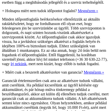
esetben függ a meghibásodás jellegétől és a szerviz terheltségétől.
+
Holnapra miért nem tudok időpontot foglalni?
Megnézem »
Minden időpontfoglalás beérkezésekor ellenőrizzük az aktuális
raktárkészletet, hogy ne fordulhasson elő olyan eset, hogy
feleslegesen jön be szervizünkbe az ügyfél. Több szervizponton is
dolgozunk, és napi szinten hozunk-viszünk alkatrészeket a
szervizpontok között. Az időpontfoglalást csak akkor igazoljuk
vissza, ha a javításhoz szükséges alkatrészt a foglalás helyén és
idejében 100%-ra biztosítani tudjuk. Ehhez szükségünk van
általában 1 munkanapra. Ez az oka annak, hogy 24 órán belül nem
fogadunk el időpontfoglalást. Ettől függetlenül, ha korábban
szeretnél jönni, akkor hívj fel minket telefonon (+36 30 630-22-77),
vagy
írj nekünk
, mert nem kizárt, hogy előbb is tuduk fogadni.
+
Miért csak a beszerelt alkatrészekre van garancia?
Megnézem »
Garanciát értelemszerűen csak arra az alkatrészre tudunk vállalni,
amit cserélünk. Ha például kicserélünk az ügyfél kérésére egy
akkumulátort, és pár hónap múlva tönkremegy például a
beszédhangszóró, akkor azt külön díj ellenében tudjuk cserélni, mert
garanciát csak az akkumulátorra tudunk vállalni. A két alkatrésznek
semmi köze nincs egymáshoz. Olyan helyzetekben, amikor például
akkumulátort cserélünk (tegyük fel, hogy 10.000 Ft-ért), azért mert