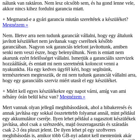
nálunk van raktáron. Nem lesz olcsóbb sem, és ha gond lenne vele,
akkor nincs kihez fordulni garancia miatt.
+
Megmarad-e a gyári garancia miután szereltétek a készüléket?
Megnézem »
Nem. Illetve arra nem tudunk garanciát vállalni, hogy egy általunk
javított készüléket nem javítanak vagy cserélnek később
garanciában. Nagyon sok garanciás telefont javítottunk, amiben
senki nem veszi észre, hogy belenyúltunk. Nem is emiatt nem
akarunk ezért felelősséget vállalni. Ismerjük a garanciális szervizek
hozzáállását, és emiatt mi nem szeretnénk koloncot venni a
nyakunkba. Ha egy kedves ügyfél kéri, hogy segítsünk,
természetesen megtesszük, de mi nem tudunk garanciát vállalni arra,
hogy egy garanciális szerviz miért utasít el egy készüléket.
+
Miért kell egyes készülékekre egy napot várni, amíg van ami
néhány órán belül kész van?
Megnézem »
Mert vannak olyan jellegű meghibásodások, ahol a hibakeresés és
annak javítása egy sokkal összetettebb folyamat annál, mint például
egy akkumulátor cseréje. Ilyen lehet például a ragasztott készülékek
javítása, ahol csak a szétszedés, majd összeragasztás és száradás
csak 2-3 óra pluszt jelent. De ilyen lehet pl egy szoftveres
meghibásodás is, amikor több GB-nyi adatot kell mentenünk akár