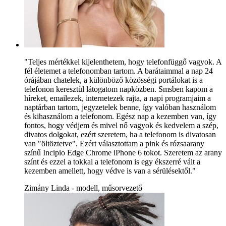
"Teljes mértékkel kijelenthetem, hogy telefonfüggő vagyok. A
fél életemet a telefonomban tartom. A barátaimmal a nap 24
órájában chatelek, a különböző közösségi portálokat is a
telefonon keresztül látogatom napközben. Smsben kapom a
híreket, emailezek, internetezek rajta, a napi programjaim a
naptárban tartom, jegyzetelek benne, így valóban használom
és kihasználom a telefonom. Egész nap a kezemben van, így
fontos, hogy védjem és mivel nő vagyok és kedvelem a szép,
divatos dolgokat, ezért szeretem, ha a telefonom is divatosan
van "öltöztetve". Ezért választottam a pink és rózsaarany
színű Incipio Edge Chrome iPhone 6 tokot. Szeretem az arany
színt és ezzel a tokkal a telefonom is egy ékszerré vált a
kezemben amellett, hogy védve is van a sérülésektől."
Zimány Linda - modell, műsorvezető