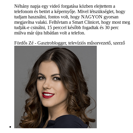
Néhány napja egy videó forgatása közben elejtettem a
telefonom és betört a képernyője. Mivel létszükséglet, hogy
tudjam használni, fontos volt, hogy NAGYON gyorsan
megjavítsa valaki. Felhívtam a Smart Clinicet, hogy most meg
tudják-e csinálni, 15 perccel később fogadtak és 30 perc
múlva már újra hibátlan volt a telefon.
Fördős Zé - Gasztroblogger, televíziós műsorvezető, szerző