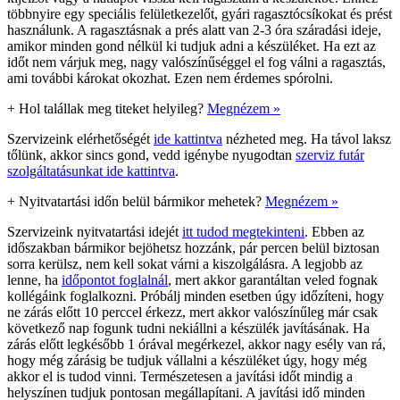
többnyire egy speciális felületkezelőt, gyári ragasztócsíkokat és prést
használunk. A ragasztásnak a prés alatt van 2-3 óra száradási ideje,
amikor minden gond nélkül ki tudjuk adni a készüléket. Ha ezt az
időt nem várjuk meg, nagy valószínűséggel el fog válni a ragasztás,
ami további károkat okozhat. Ezen nem érdemes spórolni.
+
Hol talállak meg titeket helyileg?
Megnézem »
Szervizeink elérhetőségét
ide kattintva
nézheted meg. Ha távol laksz
tőlünk, akkor sincs gond, vedd igénybe nyugodtan
szerviz futár
szolgáltatásunkat ide kattintva
.
+
Nyitvatartási időn belül bármikor mehetek?
Megnézem »
Szervizeink nyitvatartási idejét
itt tudod megtekinteni
. Ebben az
időszakban bármikor bejöhetsz hozzánk, pár percen belül biztosan
sorra kerülsz, nem kell sokat várni a kiszolgálásra. A legjobb az
lenne, ha
időpontot foglalnál
, mert akkor garantáltan veled fognak
kollégáink foglalkozni. Próbálj minden esetben úgy időzíteni, hogy
ne zárás előtt 10 perccel érkezz, mert akkor valószínűleg már csak
következő nap fogunk tudni nekiállni a készülék javításának. Ha
zárás előtt legkésőbb 1 órával megérkezel, akkor nagy esély van rá,
hogy még zárásig be tudjuk vállalni a készüléket úgy, hogy még
akkor el is tudod vinni. Természetesen a javítási időt mindig a
helyszínen tudjuk pontosan megállapítani. A javítási idő minden