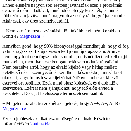
Ennek ellenére nagyon sok esetben javíthatóak ezek a problémák,
de az idő előrehaladtával, minél idősebb egy készülék, és minél
többször van javítva, annál nagyobb az esély rá, hogy újra elromlik.
Akár csak egy öreg személyautónál.
+
Nem várnám meg a száradási időt, inkább elvinném korábban.
Gond-e?
Megnézem »
Annyiban gond, hogy 90% bizonyossággal mondhatjuk, hogy el fog
válni a ragasztás. És újra vissza kell jönni újraragasztani. Amivel
nem hogy időt nem fogsz tudni spórolni, de ismét fizetned kell majd
munkadíjat, mert ilyen esetben garanciát sem tudunk rá vállalni.
Nem beszélve arról, hogy az elváló kijelző vagy hátlap mellett
keletkező résen szennyeződés kerülhet a készülékbe, ami zárlatot
okozhat, vagy foltos lesz a kijelző háttérfénye, ami csak kijelző
cserével orvosolható. Ezek mind plusz költségek és újabb idő a
szervizben. Ezért is nem ajánljuk azt, hogy idő előtt elvidd a
készüléket. De saját felelősségre természetesen kiadjuk.
+
Mit jelent az alkatrészeknél az a jelölés, hogy A++, A+, A, B?
Megnézem »
Ezek a jelölések az alkatrész minőségére utalnak. Részletes
információkért
kattints ide
.