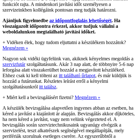
funkciót rajta. A mindenkori javítási időt személyesen a
szervizeinkben kollégáink pontosan meg tudják határozni.
Ajánljuk figyelmedbe
az időpontfoglalás lehetőségét
. Ha
visszaigazolt időpontra érkezel, akkor tudjuk vállalni a
weboldalunkon megtalálható javítási időket.
+
Vidéken élek, hogy tudom eljuttatni a készülékem hozzátok?
Megnézem »
Nagyon sok vidéki ügyfelünk van, akiknek kényelmes megoldás a
szervizfutár
szolgáltatásunk. Akár 3 nap alatt, de többnyire 5-6 nap
leforgása alatt visszakerülhet hozzád a megjavított készüléked.
Ehhez csak ki kell tölteni az
itt található űrlapot
, és már küldjük is
hozzád a futárunkat. Részletes leírást erről a kényelmi
szolgáltatásunkról
itt találsz
.
+
Miért kell a bevizsgálásért fizetni?
Megnézem »
A készülék bevizsgálása alapvetően ingyenes abban az esetben, ha
kéred a javítást a kiajánlott ár alapján. Bevizsgálás akkor díjköteles,
ha nem kéred a javítást, vagy nem velünk végezteted el. A
bevizsgálás során szerviztechnikusaink ugyanúgy elvégzik a
szervizelést, teszt alkatrészek segítségével megállapítják, mely
perifériák szorulnak esetleges cserére. Az egyszerűbbtől a