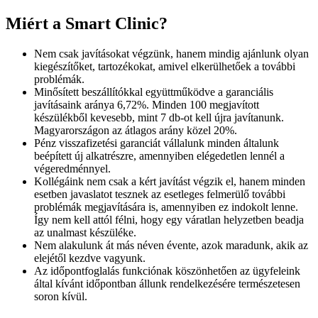
Miért a Smart Clinic?
Nem csak javításokat végzünk, hanem mindig ajánlunk olyan
kiegészítőket, tartozékokat, amivel elkerülhetőek a további
problémák.
Minősített beszállítókkal együttműködve a garanciális
javításaink aránya 6,72%. Minden 100 megjavított
készülékből kevesebb, mint 7 db-ot kell újra javítanunk.
Magyarországon az átlagos arány közel 20%.
Pénz visszafizetési garanciát vállalunk minden általunk
beépített új alkatrészre, amennyiben elégedetlen lennél a
végeredménnyel.
Kollégáink nem csak a kért javítást végzik el, hanem minden
esetben javaslatot tesznek az esetleges felmerülő további
problémák megjavítására is, amennyiben ez indokolt lenne.
Így nem kell attól félni, hogy egy váratlan helyzetben beadja
az unalmast készüléke.
Nem alakulunk át más néven évente, azok maradunk, akik az
elejétől kezdve vagyunk.
Az időpontfoglalás funkciónak köszönhetően az ügyfeleink
által kívánt időpontban állunk rendelkezésére természetesen
soron kívül.