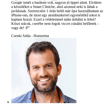
Google ismét a barátom volt, nagyon jó tippet adott. Elvittem
a készüléket a Smart Clinicbe, ahol azonnal neki is láttak a
javításnak. Szerencsére 1 órán belül már újra használhattam az
iPhone-om, de most egy atombunkerrel egyenértékű tokot is
kaptam hozzá. Ezzel a védelemmel talán dobálni is lehet?
Köszi srácok, cserébe nem fogok viccet csinálni belőletek –
vagy de! :P”
Csenki Attila - Humorista