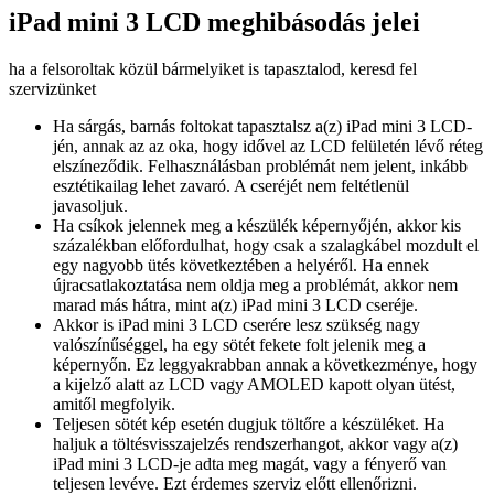
iPad mini 3 LCD meghibásodás jelei
ha a felsoroltak közül bármelyiket is tapasztalod, keresd fel
szervizünket
Ha sárgás, barnás foltokat tapasztalsz a(z) iPad mini 3 LCD-
jén, annak az az oka, hogy idővel az LCD felületén lévő réteg
elszíneződik. Felhasználásban problémát nem jelent, inkább
esztétikailag lehet zavaró. A cseréjét nem feltétlenül
javasoljuk.
Ha csíkok jelennek meg a készülék képernyőjén, akkor kis
százalékban előfordulhat, hogy csak a szalagkábel mozdult el
egy nagyobb ütés következtében a helyéről. Ha ennek
újracsatlakoztatása nem oldja meg a problémát, akkor nem
marad más hátra, mint a(z) iPad mini 3 LCD cseréje.
Akkor is iPad mini 3 LCD cserére lesz szükség nagy
valószínűséggel, ha egy sötét fekete folt jelenik meg a
képernyőn. Ez leggyakrabban annak a következménye, hogy
a kijelző alatt az LCD vagy AMOLED kapott olyan ütést,
amitől megfolyik.
Teljesen sötét kép esetén dugjuk töltőre a készüléket. Ha
haljuk a töltésvisszajelzés rendszerhangot, akkor vagy a(z)
iPad mini 3 LCD-je adta meg magát, vagy a fényerő van
teljesen levéve. Ezt érdemes szerviz előtt ellenőrizni.