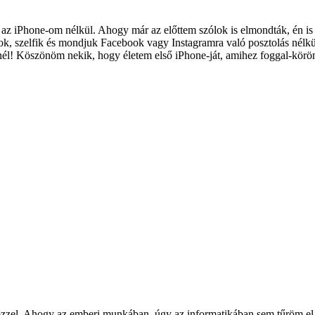
az iPhone-om nélkül. Ahogy már az előttem szólok is elmondták, én is a
ások, szelfik és mondjuk Facebook vagy Instagramra való posztolás nél
nél! Köszönöm nekik, hogy életem első iPhone-ját, amihez foggal-körö
zel. Ahogy az emberi munkában, úgy az informatikában sem tűröm el a 