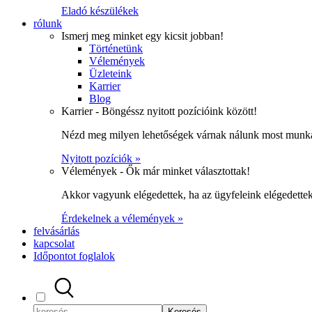
Eladó készülékek
rólunk
Ismerj meg minket egy kicsit jobban!
Történetünk
Vélemények
Üzleteink
Karrier
Blog
Karrier - Böngéssz nyitott pozícióink között!
Nézd meg milyen lehetőségek várnak nálunk most munka
Nyitott pozíciók »
Vélemények - Ők már minket választottak!
Akkor vagyunk elégedettek, ha az ügyfeleink elégedett
Érdekelnek a vélemények »
felvásárlás
kapcsolat
Időpontot foglalok
Keresés