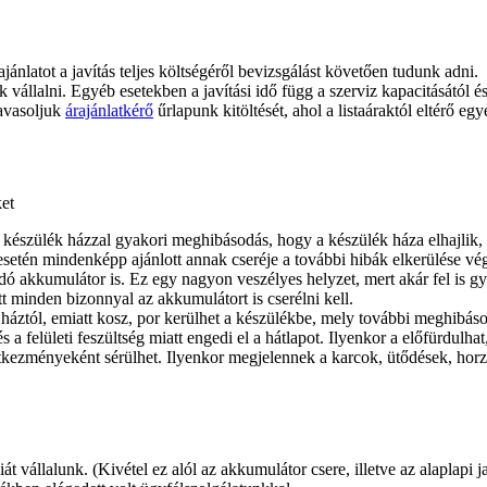
ajánlatot a javítás teljes költségéről bevizsgálást követően tudunk adni.
juk vállalni. Egyéb esetekben a javítási idő függ a szerviz kapacitásától 
javasoljuk
árajánlatkérő
űrlapunk kitöltését, ahol a listaáraktól eltérő egy
ket
készülék házzal gyakori meghibásodás, hogy a készülék háza elhajlik, i
 esetén mindenképp ajánlott annak cseréje a további hibák elkerülése vég
dó akkumulátor is. Ez egy nagyon veszélyes helyzet, mert akár fel is g
tt minden bizonnyal az akkumulátort is cserélni kell.
 háztól, emiatt kosz, por kerülhet a készülékbe, mely további meghibáso
a felületi feszültség miatt engedi el a hátlapot. Ilyenkor a előfürdulhat,
tkezményeként sérülhet. Ilyenkor megjelennek a karcok, ütődések, horzso
 vállalunk. (Kivétel ez alól az akkumulátor csere, illetve az alaplapi j