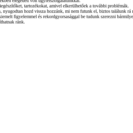
ékben elégedett volt ügyfélszolgálatunkkal.
gészítőket, tartozékokat, amivel elkerülhetőek a további problémák.
, nyugodtan hozd vissza hozzánk, mi nem futunk el, biztos találunk rá
 kiemelt figyelemmel és rekordgyorsasággal be tudunk szerezni bármilye
thatnak ránk.