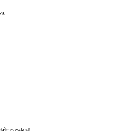
va.
kéletes eszközt!