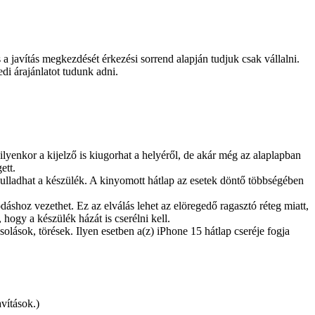
és a javítás megkezdését érkezési sorrend alapján tudjuk csak vállalni.
edi árajánlatot tudunk adni.
lyenkor a kijelző is kiugorhat a helyéről, de akár még az alaplapban
ett.
yulladhat a készülék. A kinyomott hátlap az esetek döntő többségében
dáshoz vezethet. Ez az elválás lehet az elöregedő ragasztó réteg miatt,
 hogy a készülék házát is cserélni kell.
lások, törések. Ilyen esetben a(z) iPhone 15 hátlap cseréje fogja
avítások.)