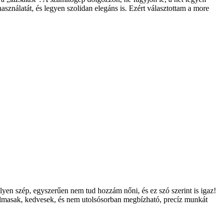
sználatát, és legyen szolidan elegáns is. Ezért választottam a more
yen szép, egyszerűen nem tud hozzám nőni, és ez szó szerint is igaz!
rugalmasak, kedvesek, és nem utolsósorban megbízható, precíz munkát