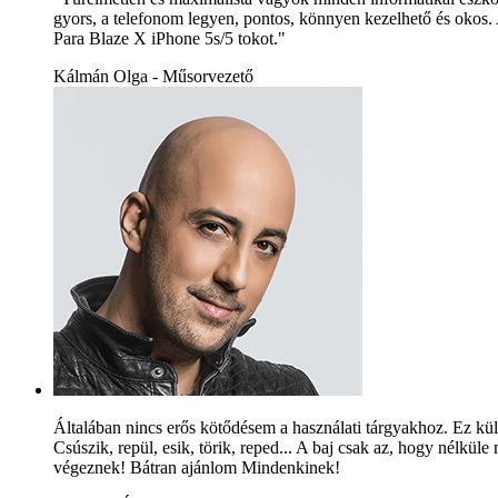
gyors, a telefonom legyen, pontos, könnyen kezelhető és okos. 
Para Blaze X iPhone 5s/5 tokot."
Kálmán Olga - Műsorvezető
Általában nincs erős kötődésem a használati tárgyakhoz. Ez kü
Csúszik, repül, esik, törik, reped... A baj csak az, hogy nélkü
végeznek! Bátran ajánlom Mindenkinek!