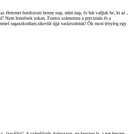
z életemet hordozom benne nap, mint nap, és hát valljuk be, ki az ,
kül? Nem lennének sokan. Fontos számomra a precizitás és a
mmel ragaszkodtam,sikerült újjá varázsolniuk! Ők most tényleg egy
„lazsálást”. A számítógép dolgozzon, ne fagyjon le, a net legyen