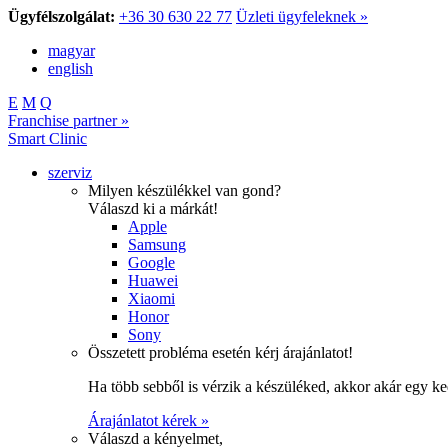
Ügyfélszolgálat:
+36 30 630 22 77
Üzleti ügyfeleknek »
magyar
english
E
M
Q
Franchise partner »
Smart Clinic
szerviz
Milyen készülékkel van gond?
Válaszd ki a márkát!
Apple
Samsung
Google
Huawei
Xiaomi
Honor
Sony
Összetett probléma esetén kérj árajánlatot!
Ha több sebből is vérzik a készüléked, akkor akár egy k
Árajánlatot kérek »
Válaszd a kényelmet,