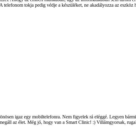
A telefonom tokja pedig védje a készüléket, ne akadályozza az eszköz ha
lönösen igaz egy mobiltelefonra. Nem figyelek rá eléggé. Legyen bármil
le megáll az élet. Még jó, hogy van a Smart Clinic! :) Villámgyorsak, 