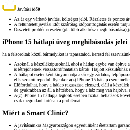
Javítási idő
0
Az ár egy várható javítási költséget jelöl. Részletes és pontos ár
A feltüntetett javítási időt kizárólag időpontfoglalás esetén tud
Összetett probléma esetén (pl.: több alkatrész meghibásodása) 
iPhone 15 hátlapi üveg meghibásodás jelei
ha a felsoroltak közül bármelyiket is tapasztalod, keresd fel szervizün
Azoknál a készüléktípusoknál, ahol a hátlap egybe van építve a 
is létrejöhetnek visszafordíthatatlan károk. Hajlott készülékház
A hátlapot esetenként kinyomhatja akár egy zárlatos, felpúposo
el is szokott repedni. Ilyenkor a(z) iPhone 15 hátlap csere melle
Előfordulhat, hogy a hátlap ragasztása elenged, eláll a készülék
de gyakrabban az áll a háttérben, hogy a ház meg van hajolva, és 
A(z) iPhone 15 hátlapja legtöbb esetben fizikai behatások köve
csak megoldani tartósan a problémát.
Miért a Smart Clinic?
A javításainkra Magyarországon egyedüliként élettartam garanciát