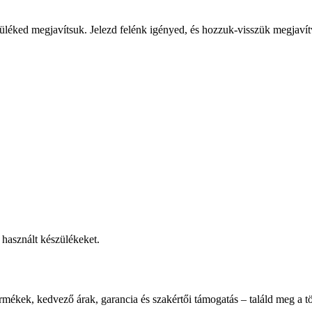
üléked megjavítsuk. Jelezd felénk igényed, és hozzuk-visszük megjavít
használt készülékeket.
rmékek, kedvező árak, garancia és szakértői támogatás – találd meg a tö