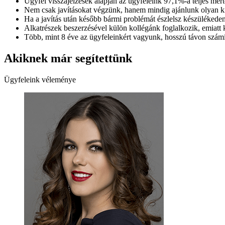
Ügyfél visszajelzések alapján az ügyfeleink 97,1%-a teljes mért
Nem csak javításokat végzünk, hanem mindig ajánlunk olyan kie
Ha a javítás után később bármi problémát észlelsz készülékeden
Alkatrészek beszerzésével külön kollégánk foglalkozik, emiatt
Több, mint 8 éve az ügyfeleinkért vagyunk, hosszú távon számí
Akiknek már segítettünk
Ügyfeleink véleménye