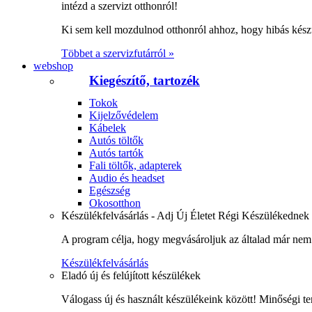
intézd a szervizt otthonról!
Ki sem kell mozdulnod otthonról ahhoz, hogy hibás kész
Többet a szervizfutárról »
webshop
Kiegészítő, tartozék
Tokok
Kijelzővédelem
Kábelek
Autós töltők
Autós tartók
Fali töltők, adapterek
Audio és headset
Egészség
Okosotthon
Készülékfelvásárlás - Adj Új Életet Régi Készülékednek
A program célja, hogy megvásároljuk az általad már nem 
Készülékfelvásárlás
Eladó új és felújított készülékek
Válogass új és használt készülékeink között! Minőségi te