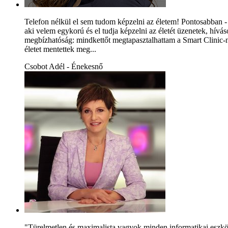
Telefon nélkül el sem tudom képzelni az életem! Pontosabban - 
aki velem egykorú és el tudja képzelni az életét üzenetek, hív
megbízhatóság: mindkettőt megtapasztalhattam a Smart Clinic-
életet mentettek meg...
Csobot Adél - Énekesnő
"Türelmetlen és maximalista vagyok minden informatikai eszköz