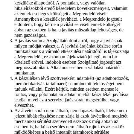
készüléke állapotáról. A pontatlan, vagy valótlan
hibaleírásokból eredő késedelem következményeit, valamint
az ennek esetleges költségeit a Megrendelő viseli.
Amennyiben a készülék javítható, a Megrendelő jogosult
eldönteni, hogy kéri-e a javítást és viseli ennek költségét
abban az esetben is ha, a javítás műszakilag lehetséges, de
nem gazdaságos.
A javítás során a Szolgáltató dönt arról, hogy a javításnak
milyen módját választja. A javítási árajánlat közlése során
munkatársunk a várható elkészülési határidőről is tájékoztatja
a Megrendelőt, ez azonban tájékoztató jellegű, nem bír
kötelező erővel, indokolt esetben Szolgáltató jogosult azt
meghosszabbítani. Általános esetben a vállalási határidő 1
munkanap.
A készüléken lévő szoftverekért, adatokért (az adathordozók,
memóriakártyák tartalmáért) semminemű felelősséget nem
tudunk vállalni. Ezért kérjük, minden esetben mentse le
fontos, vagy pótolhatatlan adatait mielőtt készülékét javításra
leadja, mivel az a szervizeljárás során megsérülhet vagy
elveszthet.
Az átvétel során nem látható, nem tapasztalható, illetve nem
jelzett hibák rögzítése nem zárja ki azok átvételkori meglétét,
mechanikai sérülést szenvedett eszközök még abban az
esetben is, ha külső sérülés nem látható rajtuk és az eszköz
működőképes a belső integrált áramkörök sérülése