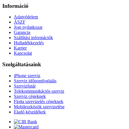
Információ
Adatvédelem
ÁSZF
Jogi nyilatkozat
Garancia
Szállítási információk
Hulladékkezelés
Karrier
Kapcsolat
Szolgáltatásaink
iPhone szerviz
Szerviz időpontfoglalás
Szervizfutár
Telekommunikációs szerviz
Szerviz cégeknek
Flotta szervizelés cégeknek
Mobileszközök szervizelése
Eladó készülékek