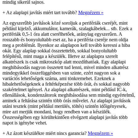
mindig sikerül sajnos.
+
Az alaplapi javítás miért tart tovább?
Megnézem »
Az egyszerűbb javítások közé soroljuk a perifériák cseréjét, mint
például kijelző, akkumulátor, kamerák, szalagkábelek... stb. Ezek a
perifériák 0,5-1 óra alatt cserélhetőek, aránylag egyszerűen. A
rosszabb és bonyolultabb eset az, ha a periféria cseréje nem oldja
meg a problémát. Ilyenkor az alaplapon kell tovább keresni a hiba
okát. Egy alaplap sokkal összetettebb, sokkal bonyolultabb
felépítésű, mint maga a készülék. Illetve az alaplapra szerelt
alkatrészek is csak mikroszkóp alatt mozdíthatóak. Egy alaplapi
meghibásodás nagyon összetett tud lenni, mivel minden alkatrész
mindegyikkel összefüggésben van szinte, ezért nagyon sok a
variációs lehetőségek száma, ami tönkremehet. Ezeknek a
hibalehetőségeknek a feltérképezése több órát, és sokkal nagyobb
szakértelmet igényel. Az alaplapi alkatrészek, mint például IC-k,
ellenállások, kondenzátorok meghibásodása sem mindig egyértelmű,
aminek a feltárása szintén több órás művelet. Az alaplapi javítások
utáni tesztek (mint például merülés, töltés) szintén időigényesek,
mire azt merjük mondani, hogy rendben van a készülék.
Összességében egy körültekintően elvégzett alaplapi javítás több
napot is igénybe vehet.
+
Az ázott készülékre miért nincs garancia?
Megnézem »