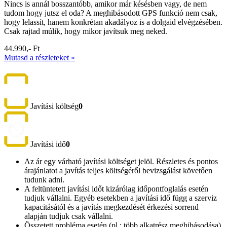
Nincs is annál bosszantóbb, amikor már késésben vagy, de nem
tudom hogy jutsz el oda? A meghibásodott GPS funkció nem csak,
hogy lelassít, hanem konkrétan akadályoz is a dolgaid elvégzésében.
Csak rajtad múlik, hogy mikor javítsuk meg neked.
44.990,- Ft
Mutasd a részleteket »
Javítási költség
0
Javítási idő
0
Az ár egy várható javítási költséget jelöl. Részletes és pontos
árajánlatot a javítás teljes költségéről bevizsgálást követően
tudunk adni.
A feltüntetett javítási időt kizárólag időpontfoglalás esetén
tudjuk vállalni. Egyéb esetekben a javítási idő függ a szerviz
kapacitásától és a javítás megkezdését érkezési sorrend
alapján tudjuk csak vállalni.
Összetett probléma esetén (pl.: több alkatrész meghibásodása)