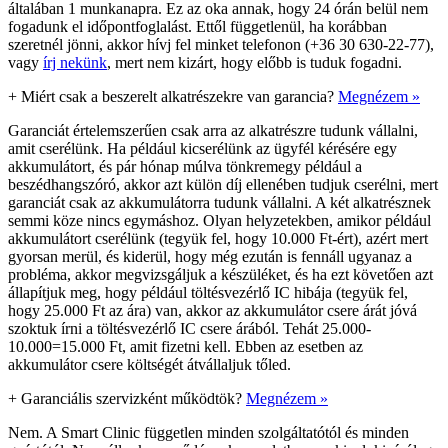
általában 1 munkanapra. Ez az oka annak, hogy 24 órán belül nem
fogadunk el időpontfoglalást. Ettől függetlenül, ha korábban
szeretnél jönni, akkor hívj fel minket telefonon (+36 30 630-22-77),
vagy
írj nekünk
, mert nem kizárt, hogy előbb is tuduk fogadni.
+
Miért csak a beszerelt alkatrészekre van garancia?
Megnézem »
Garanciát értelemszerűen csak arra az alkatrészre tudunk vállalni,
amit cserélünk. Ha például kicserélünk az ügyfél kérésére egy
akkumulátort, és pár hónap múlva tönkremegy például a
beszédhangszóró, akkor azt külön díj ellenében tudjuk cserélni, mert
garanciát csak az akkumulátorra tudunk vállalni. A két alkatrésznek
semmi köze nincs egymáshoz. Olyan helyzetekben, amikor például
akkumulátort cserélünk (tegyük fel, hogy 10.000 Ft-ért), azért mert
gyorsan merül, és kiderül, hogy még ezután is fennáll ugyanaz a
probléma, akkor megvizsgáljuk a készüléket, és ha ezt követően azt
állapítjuk meg, hogy például töltésvezérlő IC hibája (tegyük fel,
hogy 25.000 Ft az ára) van, akkor az akkumulátor csere árát jóvá
szoktuk írni a töltésvezérlő IC csere árából. Tehát 25.000-
10.000=15.000 Ft, amit fizetni kell. Ebben az esetben az
akkumulátor csere költségét átvállaljuk tőled.
+
Garanciális szervizként működtök?
Megnézem »
Nem. A Smart Clinic független minden szolgáltatótól és minden