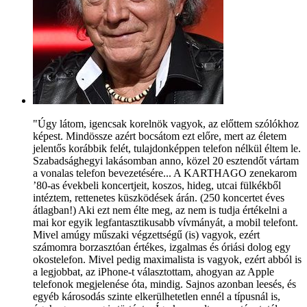
"Úgy látom, igencsak korelnök vagyok, az előttem szólókhoz
képest. Mindössze azért bocsátom ezt előre, mert az életem
jelentős korábbik felét, tulajdonképpen telefon nélkül éltem le.
Szabadsághegyi lakásomban anno, közel 20 esztendőt vártam
a vonalas telefon bevezetésére... A KARTHAGO zenekarom
’80-as évekbeli koncertjeit, koszos, hideg, utcai fülkékből
intéztem, rettenetes küszködések árán. (250 koncertet éves
átlagban!) Aki ezt nem élte meg, az nem is tudja értékelni a
mai kor egyik legfantasztikusabb vívmányát, a mobil telefont.
Mivel amúgy műszaki végzettségű (is) vagyok, ezért
számomra borzasztóan értékes, izgalmas és óriási dolog egy
okostelefon. Mivel pedig maximalista is vagyok, ezért abból is
a legjobbat, az iPhone-t választottam, ahogyan az Apple
telefonok megjelenése óta, mindig. Sajnos azonban leesés, és
egyéb károsodás szinte elkerülhetetlen ennél a típusnál is,