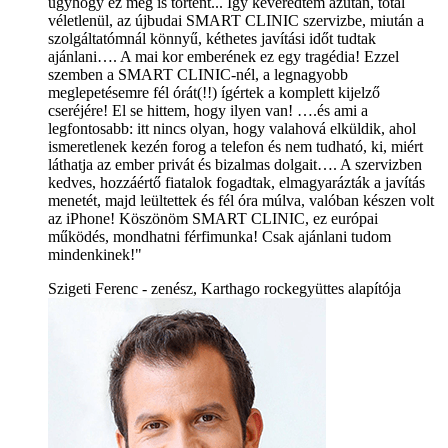
úgyhogy ez meg is történt... Így keveredtem azután, totál
véletlenül, az újbudai SMART CLINIC szervizbe, miután a
szolgáltatómnál könnyű, kéthetes javítási időt tudtak
ajánlani…. A mai kor emberének ez egy tragédia! Ezzel
szemben a SMART CLINIC-nél, a legnagyobb
meglepetésemre fél órát(!!) ígértek a komplett kijelző
cseréjére! El se hittem, hogy ilyen van! ….és ami a
legfontosabb: itt nincs olyan, hogy valahová elküldik, ahol
ismeretlenek kezén forog a telefon és nem tudható, ki, miért
láthatja az ember privát és bizalmas dolgait…. A szervizben
kedves, hozzáértő fiatalok fogadtak, elmagyarázták a javítás
menetét, majd leültettek és fél óra múlva, valóban készen volt
az iPhone! Köszönöm SMART CLINIC, ez európai
működés, mondhatni férfimunka! Csak ajánlani tudom
mindenkinek!"
Szigeti Ferenc - zenész, Karthago rockegyüttes alapítója