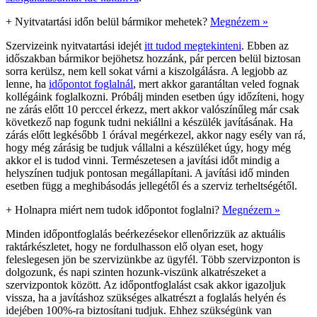
+
Nyitvatartási időn belül bármikor mehetek?
Megnézem »
Szervizeink nyitvatartási idejét
itt tudod megtekinteni
. Ebben az
időszakban bármikor bejöhetsz hozzánk, pár percen belül biztosan
sorra kerülsz, nem kell sokat várni a kiszolgálásra. A legjobb az
lenne, ha
időpontot foglalnál
, mert akkor garantáltan veled fognak
kollégáink foglalkozni. Próbálj minden esetben úgy időzíteni, hogy
ne zárás előtt 10 perccel érkezz, mert akkor valószínűleg már csak
következő nap fogunk tudni nekiállni a készülék javításának. Ha
zárás előtt legkésőbb 1 órával megérkezel, akkor nagy esély van rá,
hogy még zárásig be tudjuk vállalni a készüléket úgy, hogy még
akkor el is tudod vinni. Természetesen a javítási időt mindig a
helyszínen tudjuk pontosan megállapítani. A javítási idő minden
esetben függ a meghibásodás jellegétől és a szerviz terheltségétől.
+
Holnapra miért nem tudok időpontot foglalni?
Megnézem »
Minden időpontfoglalás beérkezésekor ellenőrizzük az aktuális
raktárkészletet, hogy ne fordulhasson elő olyan eset, hogy
feleslegesen jön be szervizünkbe az ügyfél. Több szervizponton is
dolgozunk, és napi szinten hozunk-viszünk alkatrészeket a
szervizpontok között. Az időpontfoglalást csak akkor igazoljuk
vissza, ha a javításhoz szükséges alkatrészt a foglalás helyén és
idejében 100%-ra biztosítani tudjuk. Ehhez szükségünk van