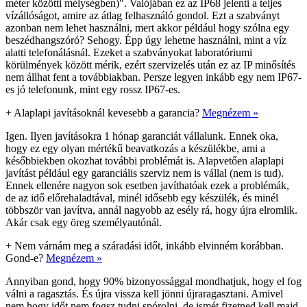
méter közötti mélységben)". Valójában ez az IP68 jelenti a teljes
vízállóságot, amire az átlag felhasználó gondol. Ezt a szabványt
azonban nem lehet használni, mert akkor például hogy szólna egy
beszédhangszóró? Sehogy. Épp úgy lehetne használni, mint a víz
alatti telefonálásnál. Ezeket a szabványokat laboratóriumi
körülmények között mérik, ezért szervizelés után ez az IP minősítés
nem állhat fent a továbbiakban. Persze legyen inkább egy nem IP67-
es jó telefonunk, mint egy rossz IP67-es.
+
Alaplapi javításoknál kevesebb a garancia?
Megnézem »
Igen. Ilyen javításokra 1 hónap garanciát vállalunk. Ennek oka,
hogy ez egy olyan mértékű beavatkozás a készülékbe, ami a
későbbiekben okozhat további problémát is. Alapvetően alaplapi
javítást például egy garanciális szerviz nem is vállal (nem is tud).
Ennek ellenére nagyon sok esetben javíthatóak ezek a problémák,
de az idő előrehaladtával, minél idősebb egy készülék, és minél
többször van javítva, annál nagyobb az esély rá, hogy újra elromlik.
Akár csak egy öreg személyautónál.
+
Nem várnám meg a száradási időt, inkább elvinném korábban.
Gond-e?
Megnézem »
Annyiban gond, hogy 90% bizonyossággal mondhatjuk, hogy el fog
válni a ragasztás. És újra vissza kell jönni újraragasztani. Amivel
nem hogy időt nem fogsz tudni spórolni, de ismét fizetned kell majd