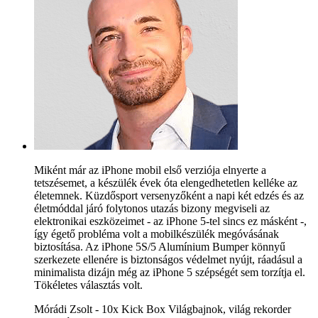
Miként már az iPhone mobil első verziója elnyerte a
tetszésemet, a készülék évek óta elengedhetetlen kelléke az
életemnek. Küzdősport versenyzőként a napi két edzés és az
életmóddal járó folytonos utazás bizony megviseli az
elektronikai eszközeimet - az iPhone 5-tel sincs ez másként -,
így égető probléma volt a mobilkészülék megóvásának
biztosítása. Az iPhone 5S/5 Alumínium Bumper könnyű
szerkezete ellenére is biztonságos védelmet nyújt, ráadásul a
minimalista dizájn még az iPhone 5 szépségét sem torzítja el.
Tökéletes választás volt.
Mórádi Zsolt - 10x Kick Box Világbajnok, világ rekorder