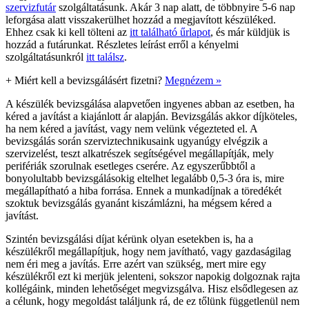
szervizfutár
szolgáltatásunk. Akár 3 nap alatt, de többnyire 5-6 nap
leforgása alatt visszakerülhet hozzád a megjavított készüléked.
Ehhez csak ki kell tölteni az
itt található űrlapot
, és már küldjük is
hozzád a futárunkat. Részletes leírást erről a kényelmi
szolgáltatásunkról
itt találsz
.
+
Miért kell a bevizsgálásért fizetni?
Megnézem »
A készülék bevizsgálása alapvetően ingyenes abban az esetben, ha
kéred a javítást a kiajánlott ár alapján. Bevizsgálás akkor díjköteles,
ha nem kéred a javítást, vagy nem velünk végezteted el. A
bevizsgálás során szerviztechnikusaink ugyanúgy elvégzik a
szervizelést, teszt alkatrészek segítségével megállapítják, mely
perifériák szorulnak esetleges cserére. Az egyszerűbbtől a
bonyolultabb bevizsgálásokig eltelhet legalább 0,5-3 óra is, mire
megállapítható a hiba forrása. Ennek a munkadíjnak a töredékét
szoktuk bevizsgálás gyanánt kiszámlázni, ha mégsem kéred a
javítást.
Szintén bevizsgálási díjat kérünk olyan esetekben is, ha a
készülékről megállapítjuk, hogy nem javítható, vagy gazdaságilag
nem éri meg a javítás. Erre azért van szükség, mert mire egy
készülékről ezt ki merjük jelenteni, sokszor napokig dolgoznak rajta
kollégáink, minden lehetőséget megvizsgálva. Hisz elsődlegesen az
a célunk, hogy megoldást találjunk rá, de ez tőlünk függetlenül nem