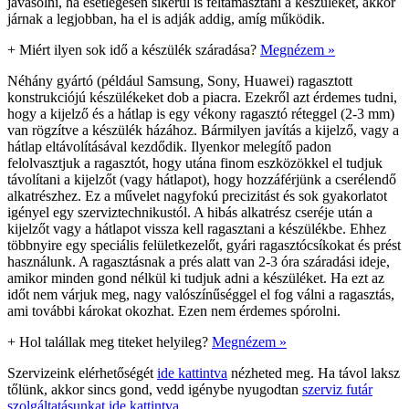
javasolni, ha esetlegesen sikerül is feltámasztani a készüléket, akkor
járnak a legjobban, ha el is adják addig, amíg működik.
+
Miért ilyen sok idő a készülék száradása?
Megnézem »
Néhány gyártó (például Samsung, Sony, Huawei) ragasztott
konstrukciójú készülékeket dob a piacra. Ezekről azt érdemes tudni,
hogy a kijelző és a hátlap is egy vékony ragasztó réteggel (2-3 mm)
van rögzítve a készülék házához. Bármilyen javítás a kijelző, vagy a
hátlap eltávolításával kezdődik. Ilyenkor melegítő padon
felolvasztjuk a ragasztót, hogy utána finom eszközökkel el tudjuk
távolítani a kijelzőt (vagy hátlapot), hogy hozzáférjünk a cserélendő
alkatrészhez. Ez a művelet nagyfokú precizitást és sok gyakorlatot
igényel egy szerviztechnikustól. A hibás alkatrész cseréje után a
kijelzőt vagy a hátlapot vissza kell ragasztani a készülékbe. Ehhez
többnyire egy speciális felületkezelőt, gyári ragasztócsíkokat és prést
használunk. A ragasztásnak a prés alatt van 2-3 óra száradási ideje,
amikor minden gond nélkül ki tudjuk adni a készüléket. Ha ezt az
időt nem várjuk meg, nagy valószínűséggel el fog válni a ragasztás,
ami további károkat okozhat. Ezen nem érdemes spórolni.
+
Hol talállak meg titeket helyileg?
Megnézem »
Szervizeink elérhetőségét
ide kattintva
nézheted meg. Ha távol laksz
tőlünk, akkor sincs gond, vedd igénybe nyugodtan
szerviz futár
szolgáltatásunkat ide kattintva
.