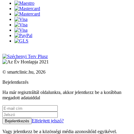
© smartclinic.hu, 2026
Bejelentkezés
Ha már regisztráltál oldalunkra, akkor jelentkezz be a korábban
megadott adataiddal
Elfelejtett jelszó?
Vagy jelentkezz be a közösségi média azonosítóid egyikével.