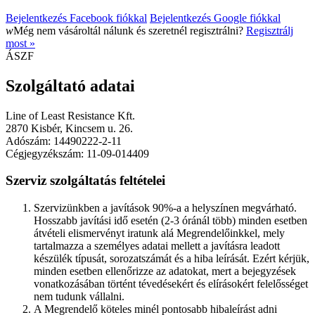
Bejelentkezés Facebook fiókkal
Bejelentkezés Google fiókkal
w
Még nem vásároltál nálunk és szeretnél regisztrálni?
Regisztrálj
most »
ÁSZF
Szolgáltató adatai
Line of Least Resistance Kft.
2870 Kisbér, Kincsem u. 26.
Adószám: 14490222-2-11
Cégjegyzékszám: 11-09-014409
Szerviz szolgáltatás feltételei
Szervizünkben a javítások 90%-a a helyszínen megvárható.
Hosszabb javítási idő esetén (2-3 óránál több) minden esetben
átvételi elismervényt iratunk alá Megrendelőinkkel, mely
tartalmazza a személyes adatai mellett a javításra leadott
készülék típusát, sorozatszámát és a hiba leírását. Ezért kérjük,
minden esetben ellenőrizze az adatokat, mert a bejegyzések
vonatkozásában történt tévedésekért és elírásokért felelősséget
nem tudunk vállalni.
A Megrendelő köteles minél pontosabb hibaleírást adni