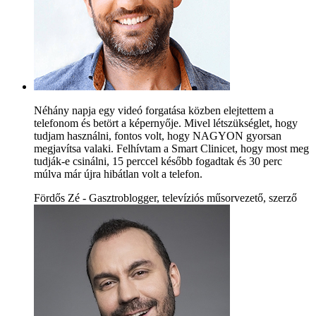
Néhány napja egy videó forgatása közben elejtettem a
telefonom és betört a képernyője. Mivel létszükséglet, hogy
tudjam használni, fontos volt, hogy NAGYON gyorsan
megjavítsa valaki. Felhívtam a Smart Clinicet, hogy most meg
tudják-e csinálni, 15 perccel később fogadtak és 30 perc
múlva már újra hibátlan volt a telefon.
Fördős Zé - Gasztroblogger, televíziós műsorvezető, szerző