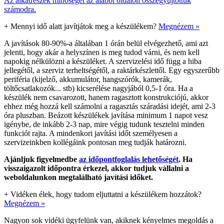
Az alkatrészek minőségét az alábbi oldalon összegyűjtöttük
számodra.
+
Mennyi idő alatt javítjátok meg a készülékem?
Megnézem »
A javítások 80-90%-a általában 1 órán belül elvégezhető, ami azt
jelenti, hogy akár a helyszínen is meg tudod várni, és nem kell
napokig nélkülözni a készüléket. A szervizelési idő függ a hiba
jellegétől, a szerviz terheltségétől, a raktárkészlettől. Egy egyszerűbb
periféria (kijelző, akkumulátor, hangszórók, kamerák,
töltőcsatlakozók... stb) kicserélése nagyjából 0,5-1 óra. Ha a
készülék nem csavarozott, hanem ragasztott konstrukciójú, akkor
ehhez még hozzá kell számolni a ragasztás száradási idejét, ami 2-3
óra pluszban. Beázott készülékek javítása minimum 1 napot vesz
igénybe, de inkább 2-3 nap, mire végig tudunk tesztelni minden
funkciót rajta. A mindenkori javítási időt személyesen a
szervizeinkben kollégáink pontosan meg tudják határozni.
Ajánljuk figyelmedbe
az időpontfoglalás lehetőségét
. Ha
visszaigazolt időpontra érkezel, akkor tudjuk vállalni a
weboldalunkon megtalálható javítási időket.
+
Vidéken élek, hogy tudom eljuttatni a készülékem hozzátok?
Megnézem »
Nagyon sok vidéki ügyfelünk van, akiknek kényelmes megoldás a