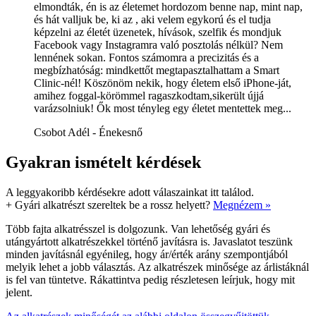
elmondták, én is az életemet hordozom benne nap, mint nap,
és hát valljuk be, ki az , aki velem egykorú és el tudja
képzelni az életét üzenetek, hívások, szelfik és mondjuk
Facebook vagy Instagramra való posztolás nélkül? Nem
lennének sokan. Fontos számomra a precizitás és a
megbízhatóság: mindkettőt megtapasztalhattam a Smart
Clinic-nél! Köszönöm nekik, hogy életem első iPhone-ját,
amihez foggal-körömmel ragaszkodtam,sikerült újjá
varázsolniuk! Ők most tényleg egy életet mentettek meg...
Csobot Adél - Énekesnő
Gyakran ismételt kérdések
A leggyakoribb kérdésekre adott válaszainkat itt találod.
+
Gyári alkatrészt szereltek be a rossz helyett?
Megnézem »
Több fajta alkatrésszel is dolgozunk. Van lehetőség gyári és
utángyártott alkatrészekkel történő javításra is. Javaslatot teszünk
minden javításnál egyénileg, hogy ár/érték arány szempontjából
melyik lehet a jobb választás. Az alkatrészek minősége az árlistáknál
is fel van tüntetve. Rákattintva pedig részletesen leírjuk, hogy mit
jelent.