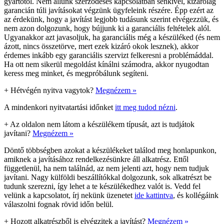
gyártótól. Nem állunk szerződéses kapcsolatban senkivel, kizárólag
garancián túli javításokat végzünk ügyfeleink részére. Épp ezért az
az érdekünk, hogy a javítást legjobb tudásunk szerint elvégezzük, és
nem azon dolgozunk, hogy bújjunk ki a garanciális feltételek alól.
Ugyanakkor azt javasoljuk, ha garanciális még a készüléked (és nem
ázott, nincs összetörve, mert ezek kizáró okok lesznek), akkor
érdemes inkább egy garanciális szervizt felkeresni a problémáddal.
Ha ott nem sikerül megoldást kínálni számodra, akkor nyugodtan
keress meg minket, és megpróbálunk segíteni.
+
Hétvégén nyitva vagytok?
Megnézem »
A mindenkori nyitvatartási időnket
itt meg tudod nézni
.
+
Az oldalon nem látom a készülékem típusát, azt is tudjátok
javítani?
Megnézem »
Döntő többségben azokat a készülékeket találod meg honlapunkon,
amiknek a javításához rendelkezésünkre áll alkatrész. Ettől
függetlenül, ha nem találnád, az nem jelenti azt, hogy nem tudjuk
javítani. Nagy külföldi beszállítókkal dolgozunk, sok alkatrészt be
tudunk szerezni, így lehet a te készülékedhez valót is. Vedd fel
velünk a kapcsolatot, írj nekünk üzenetet
ide kattintva
, és kollégáink
válaszolni fognak rövid időn belül.
+
Hozott alkatrészből is elvégzitek a javítást?
Megnézem »