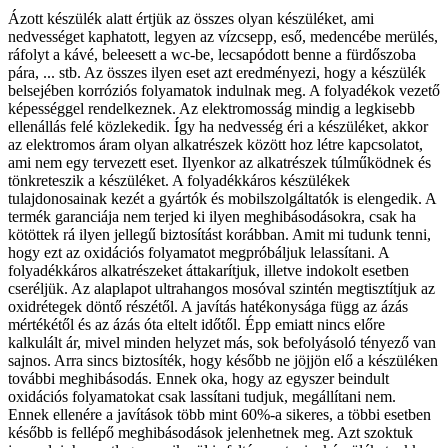
Ázott készülék alatt értjük az összes olyan készüléket, ami
nedvességet kaphatott, legyen az vízcsepp, eső, medencébe merülés,
ráfolyt a kávé, beleesett a wc-be, lecsapódott benne a fürdőszoba
pára, ... stb. Az összes ilyen eset azt eredményezi, hogy a készülék
belsejében korróziós folyamatok indulnak meg. A folyadékok vezető
képességgel rendelkeznek. Az elektromosság mindig a legkisebb
ellenállás felé közlekedik. Így ha nedvesség éri a készüléket, akkor
az elektromos áram olyan alkatrészek között hoz létre kapcsolatot,
ami nem egy tervezett eset. Ilyenkor az alkatrészek túlműködnek és
tönkreteszik a készüléket. A folyadékkáros készülékek
tulajdonosainak kezét a gyártók és mobilszolgáltatók is elengedik. A
termék garanciája nem terjed ki ilyen meghibásodásokra, csak ha
kötöttek rá ilyen jellegű biztosítást korábban. Amit mi tudunk tenni,
hogy ezt az oxidációs folyamatot megpróbáljuk lelassítani. A
folyadékkáros alkatrészeket áttakarítjuk, illetve indokolt esetben
cseréljük. Az alaplapot ultrahangos mosóval szintén megtisztítjuk az
oxidrétegek döntő részétől. A javítás hatékonysága függ az ázás
mértékétől és az ázás óta eltelt időtől. Épp emiatt nincs előre
kalkulált ár, mivel minden helyzet más, sok befolyásoló tényező van
sajnos. Arra sincs biztosíték, hogy később ne jöjjön elő a készüléken
további meghibásodás. Ennek oka, hogy az egyszer beindult
oxidációs folyamatokat csak lassítani tudjuk, megállítani nem.
Ennek ellenére a javítások több mint 60%-a sikeres, a többi esetben
később is fellépő meghibásodások jelenhetnek meg. Azt szoktuk