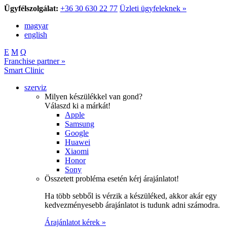
Ügyfélszolgálat:
+36 30 630 22 77
Üzleti ügyfeleknek »
magyar
english
E
M
Q
Franchise partner »
Smart Clinic
szerviz
Milyen készülékkel van gond?
Válaszd ki a márkát!
Apple
Samsung
Google
Huawei
Xiaomi
Honor
Sony
Összetett probléma esetén kérj árajánlatot!
Ha több sebből is vérzik a készüléked, akkor akár egy
kedvezményesebb árajánlatot is tudunk adni számodra.
Árajánlatot kérek »