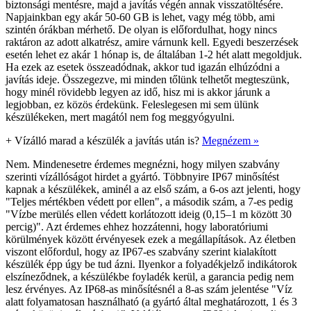
biztonsági mentésre, majd a javítás végén annak visszatöltésére.
Napjainkban egy akár 50-60 GB is lehet, vagy még több, ami
szintén órákban mérhető. De olyan is előfordulhat, hogy nincs
raktáron az adott alkatrész, amire várnunk kell. Egyedi beszerzések
esetén lehet ez akár 1 hónap is, de általában 1-2 hét alatt megoldjuk.
Ha ezek az esetek összeadódnak, akkor tud igazán elhúzódni a
javítás ideje. Összegezve, mi minden tőlünk telhetőt megteszünk,
hogy minél rövidebb legyen az idő, hisz mi is akkor járunk a
legjobban, ez közös érdekünk. Feleslegesen mi sem ülünk
készülékeken, mert magától nem fog meggyógyulni.
+
Vízálló marad a készülék a javítás után is?
Megnézem »
Nem. Mindenesetre érdemes megnézni, hogy milyen szabvány
szerinti vízállóságot hirdet a gyártó. Többnyire IP67 minősítést
kapnak a készülékek, aminél a az első szám, a 6-os azt jelenti, hogy
"Teljes mértékben védett por ellen", a második szám, a 7-es pedig
"Vízbe merülés ellen védett korlátozott ideig (0,15–1 m között 30
percig)". Azt érdemes ehhez hozzátenni, hogy laboratóriumi
körülmények között érvényesek ezek a megállapítások. Az életben
viszont előfordul, hogy az IP67-es szabvány szerint kialakított
készülék épp úgy be tud ázni. Ilyenkor a folyadékjelző indikátorok
elszíneződnek, a készülékbe foyladék kerül, a garancia pedig nem
lesz érvényes. Az IP68-as minősítésnél a 8-as szám jelentése "Víz
alatt folyamatosan használható (a gyártó által meghatározott, 1 és 3