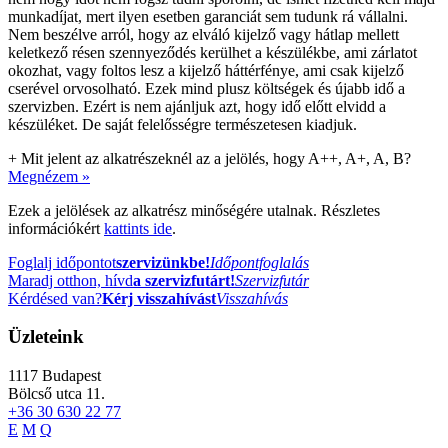
munkadíjat, mert ilyen esetben garanciát sem tudunk rá vállalni.
Nem beszélve arról, hogy az elváló kijelző vagy hátlap mellett
keletkező résen szennyeződés kerülhet a készülékbe, ami zárlatot
okozhat, vagy foltos lesz a kijelző háttérfénye, ami csak kijelző
cserével orvosolható. Ezek mind plusz költségek és újabb idő a
szervizben. Ezért is nem ajánljuk azt, hogy idő előtt elvidd a
készüléket. De saját felelősségre természetesen kiadjuk.
+
Mit jelent az alkatrészeknél az a jelölés, hogy A++, A+, A, B?
Megnézem »
Ezek a jelölések az alkatrész minőségére utalnak. Részletes
információkért
kattints ide
.
Foglalj időpontot
szervizünkbe!
Időpontfoglalás
Maradj otthon, hívd
a szervizfutárt!
Szervizfutár
Kérdésed van?
Kérj visszahívást
Visszahívás
Üzleteink
1117
Budapest
Bölcső utca 11.
+36 30 630 22 77
E
M
Q