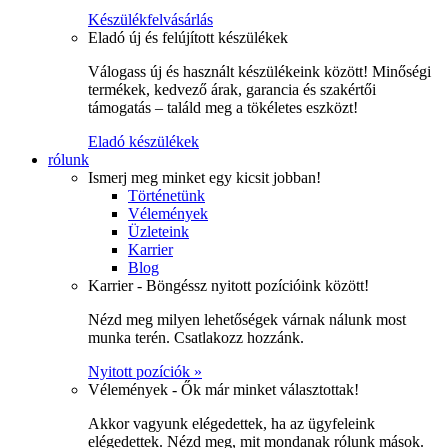
Készülékfelvásárlás
Eladó új és felújított készülékek
Válogass új és használt készülékeink között! Minőségi
termékek, kedvező árak, garancia és szakértői
támogatás – találd meg a tökéletes eszközt!
Eladó készülékek
rólunk
Ismerj meg minket egy kicsit jobban!
Történetünk
Vélemények
Üzleteink
Karrier
Blog
Karrier - Böngéssz nyitott pozícióink között!
Nézd meg milyen lehetőségek várnak nálunk most
munka terén. Csatlakozz hozzánk.
Nyitott pozíciók »
Vélemények - Ők már minket választottak!
Akkor vagyunk elégedettek, ha az ügyfeleink
elégedettek. Nézd meg, mit mondanak rólunk mások.