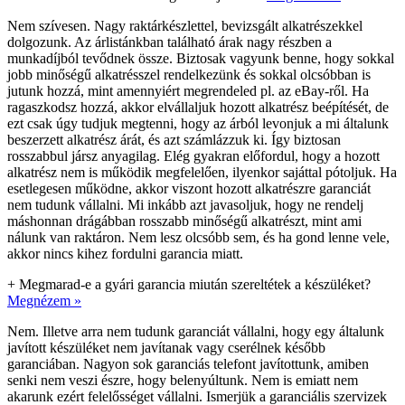
Nem szívesen. Nagy raktárkészlettel, bevizsgált alkatrészekkel
dolgozunk. Az árlistánkban található árak nagy részben a
munkadíjból tevődnek össze. Biztosak vagyunk benne, hogy sokkal
jobb minőségű alkatrésszel rendelkezünk és sokkal olcsóbban is
jutunk hozzá, mint amennyiért megrendeled pl. az eBay-ről. Ha
ragaszkodsz hozzá, akkor elvállaljuk hozott alkatrész beépítését, de
ezt csak úgy tudjuk megtenni, hogy az árból levonjuk a mi általunk
beszerzett alkatrész árát, és azt számlázzuk ki. Így biztosan
rosszabbul jársz anyagilag. Elég gyakran előfordul, hogy a hozott
alkatrész nem is működik megfelelően, ilyenkor sajáttal pótoljuk. Ha
esetlegesen működne, akkor viszont hozott alkatrészre garanciát
nem tudunk vállalni. Mi inkább azt javasoljuk, hogy ne rendelj
máshonnan drágábban rosszabb minőségű alkatrészt, mint ami
nálunk van raktáron. Nem lesz olcsóbb sem, és ha gond lenne vele,
akkor nincs kihez fordulni garancia miatt.
+
Megmarad-e a gyári garancia miután szereltétek a készüléket?
Megnézem »
Nem. Illetve arra nem tudunk garanciát vállalni, hogy egy általunk
javított készüléket nem javítanak vagy cserélnek később
garanciában. Nagyon sok garanciás telefont javítottunk, amiben
senki nem veszi észre, hogy belenyúltunk. Nem is emiatt nem
akarunk ezért felelősséget vállalni. Ismerjük a garanciális szervizek