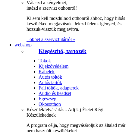
Válaszd a kényelmet,
intézd a szervizt otthonról!
Ki sem kell mozdulnod otthonról ahhoz, hogy hibás
készüléked megjavítsuk. Jelezd felénk igényed, és
hozzuk-visszük megjavítva.
Többet a szervizfutárról »
webshop
Kiegészítő, tartozék
Tokok
Kijelzővédelem
Kábelek
Autós töltők
Autós tartók
Fali töltők, adapterek
Audio és headset
Egészség
Okosotthon
Készülékfelvásárlás - Adj Új Életet Régi
Készülékednek
A program célja, hogy megvásároljuk az általad már
nem használt készülékeket.