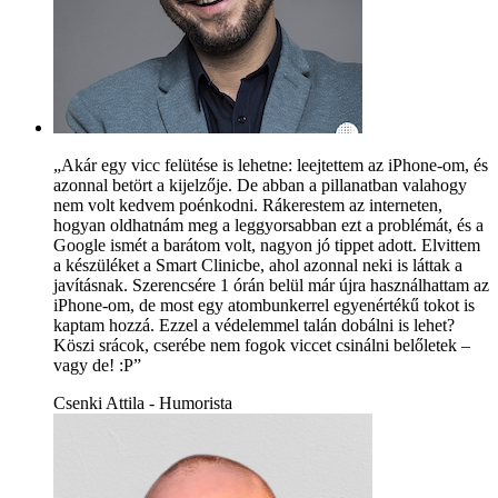
„Akár egy vicc felütése is lehetne: leejtettem az iPhone-om, és
azonnal betört a kijelzője. De abban a pillanatban valahogy
nem volt kedvem poénkodni. Rákerestem az interneten,
hogyan oldhatnám meg a leggyorsabban ezt a problémát, és a
Google ismét a barátom volt, nagyon jó tippet adott. Elvittem
a készüléket a Smart Clinicbe, ahol azonnal neki is láttak a
javításnak. Szerencsére 1 órán belül már újra használhattam az
iPhone-om, de most egy atombunkerrel egyenértékű tokot is
kaptam hozzá. Ezzel a védelemmel talán dobálni is lehet?
Köszi srácok, cserébe nem fogok viccet csinálni belőletek –
vagy de! :P”
Csenki Attila - Humorista