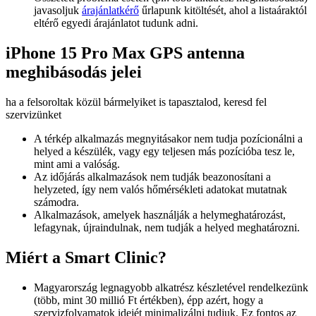
javasoljuk
árajánlatkérő
űrlapunk kitöltését, ahol a listaáraktól
eltérő egyedi árajánlatot tudunk adni.
iPhone 15 Pro Max GPS antenna
meghibásodás jelei
ha a felsoroltak közül bármelyiket is tapasztalod, keresd fel
szervizünket
A térkép alkalmazás megnyitásakor nem tudja pozícionálni a
helyed a készülék, vagy egy teljesen más pozícióba tesz le,
mint ami a valóság.
Az időjárás alkalmazások nem tudják beazonosítani a
helyzeted, így nem valós hőmérsékleti adatokat mutatnak
számodra.
Alkalmazások, amelyek használják a helymeghatározást,
lefagynak, újraindulnak, nem tudják a helyed meghatározni.
Miért a Smart Clinic?
Magyarország legnagyobb alkatrész készletével rendelkezünk
(több, mint 30 millió Ft értékben), épp azért, hogy a
szervizfolyamatok idejét minimalizálni tudjuk. Ez fontos az