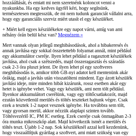
hozzáállását, és emiatt mi nem szeretnénk koloncot venni a
nyakunkba. Ha egy kedves ügyfél kéri, hogy segítsünk,
természetesen megtesszük, de mi nem tudunk garanciát vállalni arra,
hogy egy garanciális szerviz miért utasít el egy készüléket.
+
Miért kell egyes készülékekre egy napot várni, amíg van ami
néhány órán belül kész van?
Megnézem »
Mert vannak olyan jellegű meghibásodások, ahol a hibakeresés és
annak javítása egy sokkal összetettebb folyamat annál, mint például
egy akkumulátor cseréje. Ilyen lehet például a ragasztott készülékek
javítása, ahol csak a szétszedés, majd összeragasztás és száradás
csak 2-3 óra pluszt jelent. De ilyen lehet pl egy szoftveres
meghibásodás is, amikor több GB-nyi adatot kell mentenünk akár
órákig, majd a javítás után visszatölteni mindent. Egy ázott készülék
javítási ideje, mire minden hibát kizárunk, rossz esetben akár egy
hetet is igénybe vehet. Vagy egy készülék, ami nem tölt például.
Ilyenkor akkumulátort cserélünk, vagy egy töltőcsatlakozót, majd
ezután közvetlenül merülés és töltés teszteket hajtunk végre. Csak
ezek a tesztek 1-2 napot vesznek igénybe. Ha továbbra sem tölt,
vagy gyorsan merül, akkor nézzük alaplapi szinten tovább.
Töltésvezérlő IC, PM IC esetleg. Ezek cseréje csak önmagában 2-3
óra munka mikroszkóp alatt. Majd következik ismét a merülés és
töltés teszt. Újabb 1-2 nap. Sok készüléknél azzal kell kezdenünk,
hogy visszaállítjuk gyárilag a szoftvert, ami miatt szükség van egy