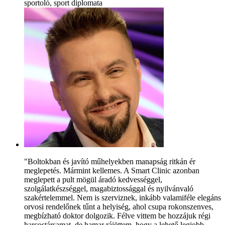
sportoló, sport diplomata
"Boltokban és javító műhelyekben manapság ritkán ér
meglepetés. Mármint kellemes. A Smart Clinic azonban
meglepett a pult mögül áradó kedvességgel,
szolgálatkészséggel, magabiztossággal és nyilvánvaló
szakértelemmel. Nem is szerviznek, inkább valamiféle elegáns
orvosi rendelőnek tűnt a helyiség, ahol csupa rokonszenves,
megbízható doktor dolgozik. Félve vittem be hozzájuk régi
harcostársamat, de hamar rájöttem, hogy a lehető legjobb