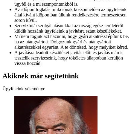
ügyfél és a mi szempontunkból is.
Az időpontfoglalás funkciónak köszönhetően az ügyfeleink
által kívánt időpontban állunk rendelkezésére természetesen
soron kívül.
Szervizfutár szolgáltatásunkkal az ország egész területéről
küldik hozzánk ügyfeleink a javításra szánt készülékeket.
Mi nem fogjuk azt hazudni, hogy gyári alkatrészt építünk be,
ha az utángyártott. Dolgozunk gyári és utángyártott
alkatrészekkel egyaránt. A te döntésed, hogy melyiket kéred.
A javításra leadott készüléket javítás előtt és javítás után is
tesztelik szervizeseink, hogy tökéletes állapotban kerüljön
vissza hozzád.
Akiknek már segítettünk
Ügyfeleink véleménye