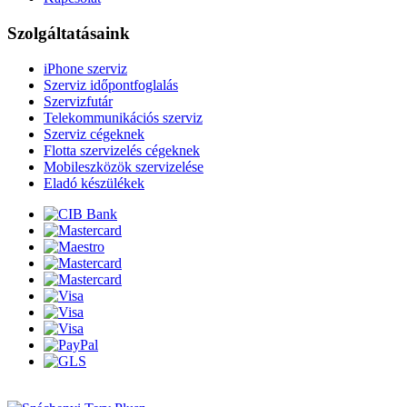
Szolgáltatásaink
iPhone szerviz
Szerviz időpontfoglalás
Szervizfutár
Telekommunikációs szerviz
Szerviz cégeknek
Flotta szervizelés cégeknek
Mobileszközök szervizelése
Eladó készülékek