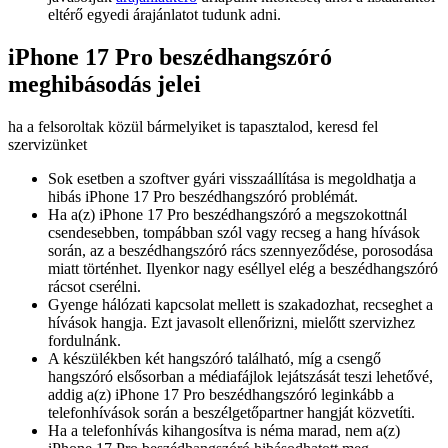
eltérő egyedi árajánlatot tudunk adni.
iPhone 17 Pro beszédhangszóró
meghibásodás jelei
ha a felsoroltak közül bármelyiket is tapasztalod, keresd fel
szervizünket
Sok esetben a szoftver gyári visszaállítása is megoldhatja a
hibás iPhone 17 Pro beszédhangszóró problémát.
Ha a(z) iPhone 17 Pro beszédhangszóró a megszokottnál
csendesebben, tompábban szól vagy recseg a hang hívások
során, az a beszédhangszóró rács szennyeződése, porosodása
miatt történhet. Ilyenkor nagy eséllyel elég a beszédhangszóró
rácsot cserélni.
Gyenge hálózati kapcsolat mellett is szakadozhat, recseghet a
hívások hangja. Ezt javasolt ellenőrizni, mielőtt szervizhez
fordulnánk.
A készülékben két hangszóró található, míg a csengő
hangszóró elsősorban a médiafájlok lejátszását teszi lehetővé,
addig a(z) iPhone 17 Pro beszédhangszóró leginkább a
telefonhívások során a beszélgetőpartner hangját közvetíti.
Ha a telefonhívás kihangosítva is néma marad, nem a(z)