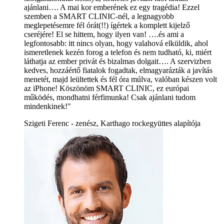
ajánlani…. A mai kor emberének ez egy tragédia! Ezzel
szemben a SMART CLINIC-nél, a legnagyobb
meglepetésemre fél órát(!!) ígértek a komplett kijelző
cseréjére! El se hittem, hogy ilyen van! ….és ami a
legfontosabb: itt nincs olyan, hogy valahová elküldik, ahol
ismeretlenek kezén forog a telefon és nem tudható, ki, miért
láthatja az ember privát és bizalmas dolgait…. A szervizben
kedves, hozzáértő fiatalok fogadtak, elmagyarázták a javítás
menetét, majd leültettek és fél óra múlva, valóban készen volt
az iPhone! Köszönöm SMART CLINIC, ez európai
működés, mondhatni férfimunka! Csak ajánlani tudom
mindenkinek!"
Szigeti Ferenc - zenész, Karthago rockegyüttes alapítója