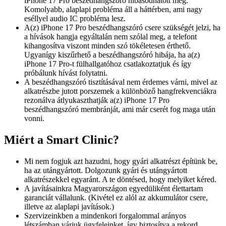
iPhone 17 Pro beszédhangszóró hibásodhatott meg.
Komolyabb, alaplapi probléma áll a háttérben, ami nagy
eséllyel audio IC probléma lesz.
A(z) iPhone 17 Pro beszédhangszóró csere szükségét jelzi, ha
a hívások hangja egyáltalán nem szólal meg, a telefont
kihangosítva viszont minden szó tökéletesen érthető.
Ugyanígy kiszűrhető a beszédhangszóró hibája, ha a(z)
iPhone 17 Pro-t fülhallgatóhoz csatlakoztatjuk és így
próbálunk hívást folytatni.
A beszédhangszóró tisztításával nem érdemes várni, mivel az
alkatrészbe jutott porszemek a különböző hangfrekvenciákra
rezonálva átlyukaszthatják a(z) iPhone 17 Pro
beszédhangszóró membránját, ami már cserét fog maga után
vonni.
Miért a Smart Clinic?
Mi nem fogjuk azt hazudni, hogy gyári alkatrészt építünk be,
ha az utángyártott. Dolgozunk gyári és utángyártott
alkatrészekkel egyaránt. A te döntésed, hogy melyiket kéred.
A javításainkra Magyarországon egyedüliként élettartam
garanciát vállalunk. (Kivétel ez alól az akkumulátor csere,
illetve az alaplapi javítások.)
Szervizeinkben a mindenkori forgalommal arányos
létszámban várjuk ügyfeleinket, így biztosítva a rekord