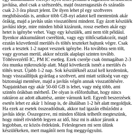
javítása, ahol csak a szétszedés, majd összeragasztás és száradás
csak 2-3 óra pluszt jelent. De ilyen lehet pl egy szoftveres
meghibásodás is, amikor több GB-nyi adatot kell mentenünk akár
órákig, majd a javítás után visszatölteni mindent. Egy ázott készülék
javítási ideje, mire minden hibát kizárunk, rossz esetben akár egy
hetet is igénybe vehet. Vagy egy készülék, ami nem tölt például.
Ilyenkor akkumulátort cserélünk, vagy egy töltőcsatlakozót, majd
ezután közvetlenül merülés és töltés teszteket hajtunk végre. Csak
ezek a tesztek 1-2 napot vesznek igénybe. Ha továbbra sem tölt,
vagy gyorsan merül, akkor nézzük alaplapi szinten tovább.
Töltésvezérlő IC, PM IC esetleg. Ezek cseréje csak önmagában 2-3
óra munka mikroszkóp alatt. Majd következik ismét a merülés és
töltés teszt. Újabb 1-2 nap. Sok készüléknél azzal kell kezdenünk,
hogy visszaállítjuk gyárilag a szoftvert, ami miatt szükség van egy
biztonsági mentésre, majd a javítás végén annak visszatöltésére.
Napjainkban egy akár 50-60 GB is lehet, vagy még több, ami
szintén órákban mérhető. De olyan is előfordulhat, hogy nincs
raktáron az adott alkatrész, amire várnunk kell. Egyedi beszerzések
esetén lehet ez akár 1 hónap is, de általában 1-2 hét alatt megoldjuk.
Ha ezek az esetek összeadódnak, akkor tud igazán elhúzódni a
javítás ideje. Összegezve, mi minden tőlünk telhetőt megteszünk,
hogy minél rövidebb legyen az idő, hisz mi is akkor járunk a
legjobban, ez közös érdekünk. Feleslegesen mi sem ülünk
készülékeken, mert magától nem fog meggyógyulni.