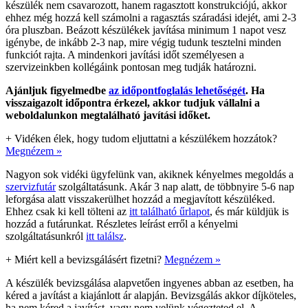
készülék nem csavarozott, hanem ragasztott konstrukciójú, akkor
ehhez még hozzá kell számolni a ragasztás száradási idejét, ami 2-3
óra pluszban. Beázott készülékek javítása minimum 1 napot vesz
igénybe, de inkább 2-3 nap, mire végig tudunk tesztelni minden
funkciót rajta. A mindenkori javítási időt személyesen a
szervizeinkben kollégáink pontosan meg tudják határozni.
Ajánljuk figyelmedbe
az időpontfoglalás lehetőségét
. Ha
visszaigazolt időpontra érkezel, akkor tudjuk vállalni a
weboldalunkon megtalálható javítási időket.
+
Vidéken élek, hogy tudom eljuttatni a készülékem hozzátok?
Megnézem »
Nagyon sok vidéki ügyfelünk van, akiknek kényelmes megoldás a
szervizfutár
szolgáltatásunk. Akár 3 nap alatt, de többnyire 5-6 nap
leforgása alatt visszakerülhet hozzád a megjavított készüléked.
Ehhez csak ki kell tölteni az
itt található űrlapot
, és már küldjük is
hozzád a futárunkat. Részletes leírást erről a kényelmi
szolgáltatásunkról
itt találsz
.
+
Miért kell a bevizsgálásért fizetni?
Megnézem »
A készülék bevizsgálása alapvetően ingyenes abban az esetben, ha
kéred a javítást a kiajánlott ár alapján. Bevizsgálás akkor díjköteles,
ha nem kéred a javítást, vagy nem velünk végezteted el. A