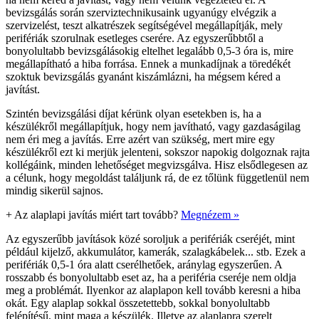
bevizsgálás során szerviztechnikusaink ugyanúgy elvégzik a
szervizelést, teszt alkatrészek segítségével megállapítják, mely
perifériák szorulnak esetleges cserére. Az egyszerűbbtől a
bonyolultabb bevizsgálásokig eltelhet legalább 0,5-3 óra is, mire
megállapítható a hiba forrása. Ennek a munkadíjnak a töredékét
szoktuk bevizsgálás gyanánt kiszámlázni, ha mégsem kéred a
javítást.
Szintén bevizsgálási díjat kérünk olyan esetekben is, ha a
készülékről megállapítjuk, hogy nem javítható, vagy gazdaságilag
nem éri meg a javítás. Erre azért van szükség, mert mire egy
készülékről ezt ki merjük jelenteni, sokszor napokig dolgoznak rajta
kollégáink, minden lehetőséget megvizsgálva. Hisz elsődlegesen az
a célunk, hogy megoldást találjunk rá, de ez tőlünk függetlenül nem
mindig sikerül sajnos.
+
Az alaplapi javítás miért tart tovább?
Megnézem »
Az egyszerűbb javítások közé soroljuk a perifériák cseréjét, mint
például kijelző, akkumulátor, kamerák, szalagkábelek... stb. Ezek a
perifériák 0,5-1 óra alatt cserélhetőek, aránylag egyszerűen. A
rosszabb és bonyolultabb eset az, ha a periféria cseréje nem oldja
meg a problémát. Ilyenkor az alaplapon kell tovább keresni a hiba
okát. Egy alaplap sokkal összetettebb, sokkal bonyolultabb
felépítésű, mint maga a készülék. Illetve az alaplapra szerelt