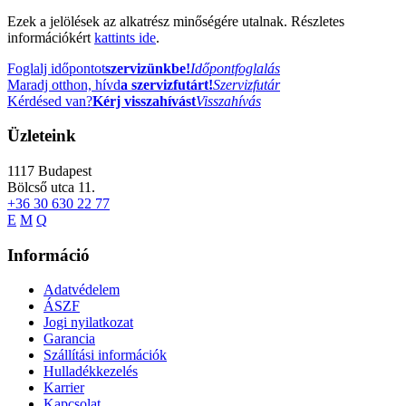
Ezek a jelölések az alkatrész minőségére utalnak. Részletes
információkért
kattints ide
.
Foglalj időpontot
szervizünkbe!
Időpontfoglalás
Maradj otthon, hívd
a szervizfutárt!
Szervizfutár
Kérdésed van?
Kérj visszahívást
Visszahívás
Üzleteink
1117
Budapest
Bölcső utca 11.
+36 30 630 22 77
E
M
Q
Információ
Adatvédelem
ÁSZF
Jogi nyilatkozat
Garancia
Szállítási információk
Hulladékkezelés
Karrier
Kapcsolat