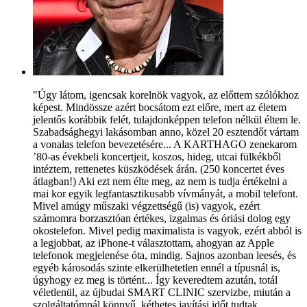
"Úgy látom, igencsak korelnök vagyok, az előttem szólókhoz
képest. Mindössze azért bocsátom ezt előre, mert az életem
jelentős korábbik felét, tulajdonképpen telefon nélkül éltem le.
Szabadsághegyi lakásomban anno, közel 20 esztendőt vártam
a vonalas telefon bevezetésére... A KARTHAGO zenekarom
’80-as évekbeli koncertjeit, koszos, hideg, utcai fülkékből
intéztem, rettenetes küszködések árán. (250 koncertet éves
átlagban!) Aki ezt nem élte meg, az nem is tudja értékelni a
mai kor egyik legfantasztikusabb vívmányát, a mobil telefont.
Mivel amúgy műszaki végzettségű (is) vagyok, ezért
számomra borzasztóan értékes, izgalmas és óriási dolog egy
okostelefon. Mivel pedig maximalista is vagyok, ezért abból is
a legjobbat, az iPhone-t választottam, ahogyan az Apple
telefonok megjelenése óta, mindig. Sajnos azonban leesés, és
egyéb károsodás szinte elkerülhetetlen ennél a típusnál is,
úgyhogy ez meg is történt... Így keveredtem azután, totál
véletlenül, az újbudai SMART CLINIC szervizbe, miután a
szolgáltatómnál könnyű, kéthetes javítási időt tudtak