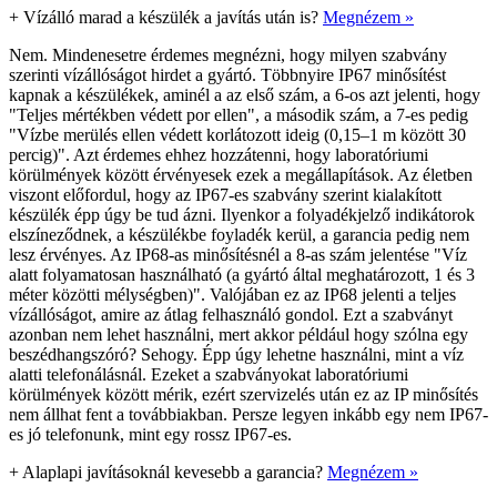
+
Vízálló marad a készülék a javítás után is?
Megnézem »
Nem. Mindenesetre érdemes megnézni, hogy milyen szabvány
szerinti vízállóságot hirdet a gyártó. Többnyire IP67 minősítést
kapnak a készülékek, aminél a az első szám, a 6-os azt jelenti, hogy
"Teljes mértékben védett por ellen", a második szám, a 7-es pedig
"Vízbe merülés ellen védett korlátozott ideig (0,15–1 m között 30
percig)". Azt érdemes ehhez hozzátenni, hogy laboratóriumi
körülmények között érvényesek ezek a megállapítások. Az életben
viszont előfordul, hogy az IP67-es szabvány szerint kialakított
készülék épp úgy be tud ázni. Ilyenkor a folyadékjelző indikátorok
elszíneződnek, a készülékbe foyladék kerül, a garancia pedig nem
lesz érvényes. Az IP68-as minősítésnél a 8-as szám jelentése "Víz
alatt folyamatosan használható (a gyártó által meghatározott, 1 és 3
méter közötti mélységben)". Valójában ez az IP68 jelenti a teljes
vízállóságot, amire az átlag felhasználó gondol. Ezt a szabványt
azonban nem lehet használni, mert akkor például hogy szólna egy
beszédhangszóró? Sehogy. Épp úgy lehetne használni, mint a víz
alatti telefonálásnál. Ezeket a szabványokat laboratóriumi
körülmények között mérik, ezért szervizelés után ez az IP minősítés
nem állhat fent a továbbiakban. Persze legyen inkább egy nem IP67-
es jó telefonunk, mint egy rossz IP67-es.
+
Alaplapi javításoknál kevesebb a garancia?
Megnézem »