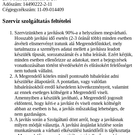
Adószám: 14490222-2-11
Cégjegyzékszám: 11-09-014409
Szerviz szolgáltatás feltételei
Szervizünkben a javítások 90%-a a helyszínen megvárható.
Hosszabb javítási idő esetén (2-3 óránál több) minden esetben
átvételi elismervényt iratunk alá Megrendelőinkkel, mely
tartalmazza a személyes adatai mellett a javításra leadott
készülék típusát, sorozatszámát és a hiba leírását. Ezért kérjük,
minden esetben ellenőrizze az adatokat, mert a bejegyzések
vonatkozásában történt tévedésekért és elírásokért felelősséget
nem tudunk vállalni.
A Megrendelő köteles minél pontosabb hibaleírást adni
készüléke állapotáról. A pontatlan, vagy valótlan
hibaleírásokból eredő késedelem következményeit, valamint
az ennek esetleges költségeit a Megrendelő viseli.
Amennyiben a készülék javítható, a Megrendelő jogosult
eldönteni, hogy kéri-e a javítást és viseli ennek költségét
abban az esetben is ha, a javítás műszakilag lehetséges, de
nem gazdaságos.
A javítás során a Szolgáltató dönt arról, hogy a javításnak
milyen módját választja. A javítási árajánlat közlése során
munkatársunk a várható elkészülési határidőről is tájékoztatja