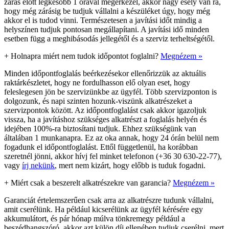
zárás előtt legkésőbb 1 órával megérkezel, akkor nagy esély van rá,
hogy még zárásig be tudjuk vállalni a készüléket úgy, hogy még
akkor el is tudod vinni. Természetesen a javítási időt mindig a
helyszínen tudjuk pontosan megállapítani. A javítási idő minden
esetben függ a meghibásodás jellegétől és a szerviz terheltségétől.
+
Holnapra miért nem tudok időpontot foglalni?
Megnézem »
Minden időpontfoglalás beérkezésekor ellenőrizzük az aktuális
raktárkészletet, hogy ne fordulhasson elő olyan eset, hogy
feleslegesen jön be szervizünkbe az ügyfél. Több szervizponton is
dolgozunk, és napi szinten hozunk-viszünk alkatrészeket a
szervizpontok között. Az időpontfoglalást csak akkor igazoljuk
vissza, ha a javításhoz szükséges alkatrészt a foglalás helyén és
idejében 100%-ra biztosítani tudjuk. Ehhez szükségünk van
általában 1 munkanapra. Ez az oka annak, hogy 24 órán belül nem
fogadunk el időpontfoglalást. Ettől függetlenül, ha korábban
szeretnél jönni, akkor hívj fel minket telefonon (+36 30 630-22-77),
vagy
írj nekünk
, mert nem kizárt, hogy előbb is tuduk fogadni.
+
Miért csak a beszerelt alkatrészekre van garancia?
Megnézem »
Garanciát értelemszerűen csak arra az alkatrészre tudunk vállalni,
amit cserélünk. Ha például kicserélünk az ügyfél kérésére egy
akkumulátort, és pár hónap múlva tönkremegy például a
beszédhangszóró, akkor azt külön díj ellenében tudjuk cserélni, mert