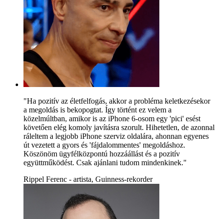
"Ha pozitív az életfelfogás, akkor a probléma keletkezésekor
a megoldás is bekopogtat. Így történt ez velem a
közelmúltban, amikor is az iPhone 6-osom egy 'pici' esést
követően elég komoly javításra szorult. Hihetetlen, de azonnal
ráleltem a legjobb iPhone szerviz oldalára, ahonnan egyenes
út vezetett a gyors és 'fájdalommentes' megoldáshoz.
Köszönöm ügyfélközpontú hozzáállást és a pozitív
együttműködést. Csak ajánlani tudom mindenkinek."
Rippel Ferenc - artista, Guinness-rekorder