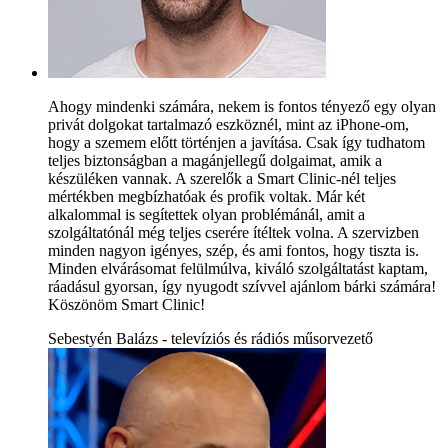
Ahogy mindenki számára, nekem is fontos tényező egy olyan
privát dolgokat tartalmazó eszköznél, mint az iPhone-om,
hogy a szemem előtt történjen a javítása. Csak így tudhatom
teljes biztonságban a magánjellegű dolgaimat, amik a
készüléken vannak. A szerelők a Smart Clinic-nél teljes
mértékben megbízhatóak és profik voltak. Már két
alkalommal is segítettek olyan problémánál, amit a
szolgáltatónál még teljes cserére ítéltek volna. A szervizben
minden nagyon igényes, szép, és ami fontos, hogy tiszta is.
Minden elvárásomat felülmúlva, kiváló szolgáltatást kaptam,
ráadásul gyorsan, így nyugodt szívvel ajánlom bárki számára!
Köszönöm Smart Clinic!
Sebestyén Balázs - televíziós és rádiós műsorvezető