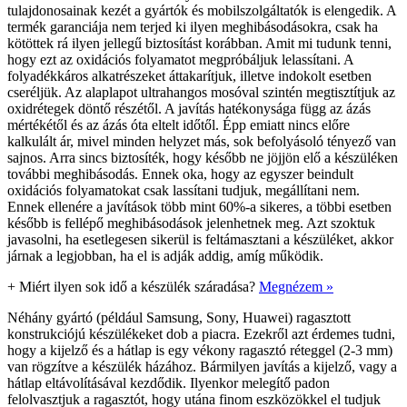
tulajdonosainak kezét a gyártók és mobilszolgáltatók is elengedik. A
termék garanciája nem terjed ki ilyen meghibásodásokra, csak ha
kötöttek rá ilyen jellegű biztosítást korábban. Amit mi tudunk tenni,
hogy ezt az oxidációs folyamatot megpróbáljuk lelassítani. A
folyadékkáros alkatrészeket áttakarítjuk, illetve indokolt esetben
cseréljük. Az alaplapot ultrahangos mosóval szintén megtisztítjuk az
oxidrétegek döntő részétől. A javítás hatékonysága függ az ázás
mértékétől és az ázás óta eltelt időtől. Épp emiatt nincs előre
kalkulált ár, mivel minden helyzet más, sok befolyásoló tényező van
sajnos. Arra sincs biztosíték, hogy később ne jöjjön elő a készüléken
további meghibásodás. Ennek oka, hogy az egyszer beindult
oxidációs folyamatokat csak lassítani tudjuk, megállítani nem.
Ennek ellenére a javítások több mint 60%-a sikeres, a többi esetben
később is fellépő meghibásodások jelenhetnek meg. Azt szoktuk
javasolni, ha esetlegesen sikerül is feltámasztani a készüléket, akkor
járnak a legjobban, ha el is adják addig, amíg működik.
+
Miért ilyen sok idő a készülék száradása?
Megnézem »
Néhány gyártó (például Samsung, Sony, Huawei) ragasztott
konstrukciójú készülékeket dob a piacra. Ezekről azt érdemes tudni,
hogy a kijelző és a hátlap is egy vékony ragasztó réteggel (2-3 mm)
van rögzítve a készülék házához. Bármilyen javítás a kijelző, vagy a
hátlap eltávolításával kezdődik. Ilyenkor melegítő padon
felolvasztjuk a ragasztót, hogy utána finom eszközökkel el tudjuk