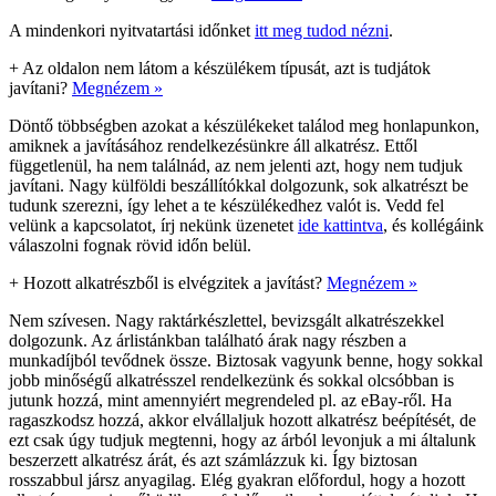
A mindenkori nyitvatartási időnket
itt meg tudod nézni
.
+
Az oldalon nem látom a készülékem típusát, azt is tudjátok
javítani?
Megnézem »
Döntő többségben azokat a készülékeket találod meg honlapunkon,
amiknek a javításához rendelkezésünkre áll alkatrész. Ettől
függetlenül, ha nem találnád, az nem jelenti azt, hogy nem tudjuk
javítani. Nagy külföldi beszállítókkal dolgozunk, sok alkatrészt be
tudunk szerezni, így lehet a te készülékedhez valót is. Vedd fel
velünk a kapcsolatot, írj nekünk üzenetet
ide kattintva
, és kollégáink
válaszolni fognak rövid időn belül.
+
Hozott alkatrészből is elvégzitek a javítást?
Megnézem »
Nem szívesen. Nagy raktárkészlettel, bevizsgált alkatrészekkel
dolgozunk. Az árlistánkban található árak nagy részben a
munkadíjból tevődnek össze. Biztosak vagyunk benne, hogy sokkal
jobb minőségű alkatrésszel rendelkezünk és sokkal olcsóbban is
jutunk hozzá, mint amennyiért megrendeled pl. az eBay-ről. Ha
ragaszkodsz hozzá, akkor elvállaljuk hozott alkatrész beépítését, de
ezt csak úgy tudjuk megtenni, hogy az árból levonjuk a mi általunk
beszerzett alkatrész árát, és azt számlázzuk ki. Így biztosan
rosszabbul jársz anyagilag. Elég gyakran előfordul, hogy a hozott