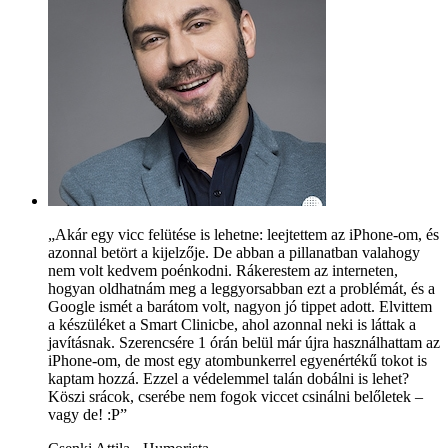
„Akár egy vicc felütése is lehetne: leejtettem az iPhone-om, és
azonnal betört a kijelzője. De abban a pillanatban valahogy
nem volt kedvem poénkodni. Rákerestem az interneten,
hogyan oldhatnám meg a leggyorsabban ezt a problémát, és a
Google ismét a barátom volt, nagyon jó tippet adott. Elvittem
a készüléket a Smart Clinicbe, ahol azonnal neki is láttak a
javításnak. Szerencsére 1 órán belül már újra használhattam az
iPhone-om, de most egy atombunkerrel egyenértékű tokot is
kaptam hozzá. Ezzel a védelemmel talán dobálni is lehet?
Köszi srácok, cserébe nem fogok viccet csinálni belőletek –
vagy de! :P”