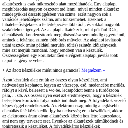
alkatrészek is csak mikroszkóp alatt mozdíthatóak. Egy alaplapi
meghibásodás nagyon összetett tud lenni, mivel minden alkatrész
mindegyikkel összefüggésben van szinte, ezért nagyon sok a
variációs lehetőségek száma, ami tönkremehet. Ezeknek a
hibalehetőségeknek a feltérképezése több órát, és sokkal nagyobb
szakértelmet igényel. Az alaplapi alkatrészek, mint például IC-k,
ellenállások, kondenzátorok meghibásodása sem mindig egyértelmű,
aminek a feltárása szintén több órás művelet. Az alaplapi javítások
utáni tesztek (mint például merülés, töltés) szintén időigényesek,
mire azt merjük mondani, hogy rendben van a készülék.
Összességében egy körültekintően elvégzett alaplapi javítás több
napot is igénybe vehet.
+
Az ázott készülékre miért nincs garancia?
Megnézem »
Ázott készülék alatt értjük az összes olyan készüléket, ami
nedvességet kaphatott, legyen az vízcsepp, eső, medencébe merülés,
ráfolyt a kávé, beleesett a wc-be, lecsapódott benne a fürdőszoba
pára, ... stb. Az összes ilyen eset azt eredményezi, hogy a készülék
belsejében korróziós folyamatok indulnak meg. A folyadékok vezető
képességgel rendelkeznek. Az elektromosság mindig a legkisebb
ellenállás felé közlekedik. Így ha nedvesség éri a készüléket, akkor
az elektromos áram olyan alkatrészek között hoz létre kapcsolatot,
ami nem egy tervezett eset. Ilyenkor az alkatrészek túlműködnek és
tönkreteszik a készüléket. A folyadékkáros készülékek