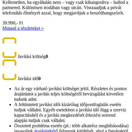
Kellemetlen, ha egyáltalán nem – vagy csak kihangosítva – hallod a
partnered. Különösen irodában vagy utcán. Visszaadjuk a privát
telefonálás élményét azzal, hogy megjavítjuk a beszédhangszórót.
39.990,- Ft
Mutasd a részleteket »
Javítási költség
0
Javítási idő
0
Az ár egy várható javítási költséget jelöl. Részletes és pontos
árajánlatot a javítás teljes költségéről bevizsgálást követően
tudunk adni.
A feltüntetett javítási időt kizárólag időpontfoglalás esetén
tudjuk vállalni. Egyéb esetekben a javítási idő függ a szerviz
kapacitásától és a javítás megkezdését érkezési sorrend
alapján tudjuk csak vállalni.
Összetett probléma esetén (pl.: több alkatrész meghibásodása)
javasoljuk
árajánlatkérő
űrlapunk kitöltését, ahol a listaáraktól