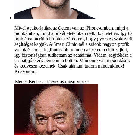
Mivel gyakorlatilag az életem van az iPhone-omban, mind a
munkámban, mind a privát életemben nélkülözhetetlen. Így ha
probléma merül fel fontos számomra, hogy gyors és szakszerű
segítséget kapjak. A Smart Clinic-nél a srácok nagyon profik
voltak és ami a legfontosabb, minden a szemem előtt zajlott,
így biztonságban tudhattam az adataimat. Vidám, segítőkész a
csapat, jó érzés bemenni a boltba. Mindenre van megoldásuk
és kedvesen kezelnek. Csak ajánlani tudom mindenkinek!
Köszönöm!
Istenes Bence - Televíziós műsorvezető