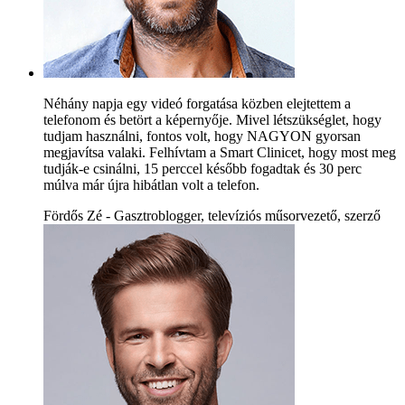
Néhány napja egy videó forgatása közben elejtettem a
telefonom és betört a képernyője. Mivel létszükséglet, hogy
tudjam használni, fontos volt, hogy NAGYON gyorsan
megjavítsa valaki. Felhívtam a Smart Clinicet, hogy most meg
tudják-e csinálni, 15 perccel később fogadtak és 30 perc
múlva már újra hibátlan volt a telefon.
Fördős Zé - Gasztroblogger, televíziós műsorvezető, szerző