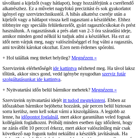
távolítani a kijelzőt (vagy hátlapot), hogy hozzáférjünk a cserélendő
alkatrészhez. Ez a művelet nagyfokú precizitást és sok gyakorlatot
igényel egy szerviztechnikustól. A hibás alkatrész cseréje után a
kijelzőt vagy a hátlapot vissza kell ragasztani a készülékbe. Ehhez
többnyire egy speciális felületkezelőt, gyári ragasztócsíkokat és prést
használunk. A ragasztásnak a prés alatt van 2-3 óra száradási ideje,
amikor minden gond nélkül ki tudjuk adni a készüléket. Ha ezt az
időt nem várjuk meg, nagy valószínűséggel el fog válni a ragasztás,
ami további károkat okozhat. Ezen nem érdemes spórolni.
+
Hol talállak meg titeket helyileg?
Megnézem »
Szervizeink elérhetőségét
ide kattintva
nézheted meg. Ha távol laksz
tőlünk, akkor sincs gond, vedd igénybe nyugodtan
szerviz futár
szolgáltatásunkat ide kattintva
.
+
Nyitvatartási időn belül bármikor mehetek?
Megnézem »
Szervizeink nyitvatartási idejét
itt tudod megtekinteni
. Ebben az
időszakban bármikor bejöhetsz hozzánk, pár percen belül biztosan
sorra kerülsz, nem kell sokat várni a kiszolgálásra. A legjobb az
lenne, ha
időpontot foglalnál
, mert akkor garantáltan veled fognak
kollégáink foglalkozni. Próbálj minden esetben úgy időzíteni, hogy
ne zárás előtt 10 perccel érkezz, mert akkor valószínűleg már csak
következő nap fogunk tudni nekiállni a készülék javításának. Ha