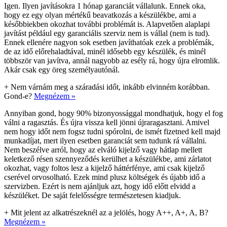
Igen. Ilyen javításokra 1 hónap garanciát vállalunk. Ennek oka,
hogy ez egy olyan mértékű beavatkozás a készülékbe, ami a
későbbiekben okozhat további problémát is. Alapvetően alaplapi
javítást például egy garanciális szerviz nem is vállal (nem is tud).
Ennek ellenére nagyon sok esetben javíthatóak ezek a problémák,
de az idő előrehaladtával, minél idősebb egy készülék, és minél
többször van javítva, annál nagyobb az esély rá, hogy újra elromlik.
Akár csak egy öreg személyautónál.
+
Nem várnám meg a száradási időt, inkább elvinném korábban.
Gond-e?
Megnézem »
Annyiban gond, hogy 90% bizonyossággal mondhatjuk, hogy el fog
válni a ragasztás. És újra vissza kell jönni újraragasztani. Amivel
nem hogy időt nem fogsz tudni spórolni, de ismét fizetned kell majd
munkadíjat, mert ilyen esetben garanciát sem tudunk rá vállalni.
Nem beszélve arról, hogy az elváló kijelző vagy hátlap mellett
keletkező résen szennyeződés kerülhet a készülékbe, ami zárlatot
okozhat, vagy foltos lesz a kijelző háttérfénye, ami csak kijelző
cserével orvosolható. Ezek mind plusz költségek és újabb idő a
szervizben. Ezért is nem ajánljuk azt, hogy idő előtt elvidd a
készüléket. De saját felelősségre természetesen kiadjuk.
+
Mit jelent az alkatrészeknél az a jelölés, hogy A++, A+, A, B?
Megnézem »