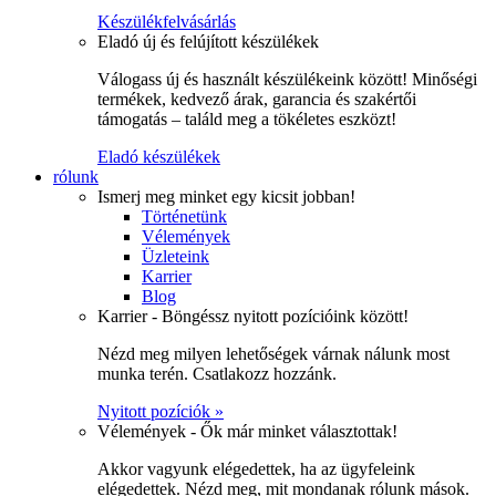
Készülékfelvásárlás
Eladó új és felújított készülékek
Válogass új és használt készülékeink között! Minőségi
termékek, kedvező árak, garancia és szakértői
támogatás – találd meg a tökéletes eszközt!
Eladó készülékek
rólunk
Ismerj meg minket egy kicsit jobban!
Történetünk
Vélemények
Üzleteink
Karrier
Blog
Karrier - Böngéssz nyitott pozícióink között!
Nézd meg milyen lehetőségek várnak nálunk most
munka terén. Csatlakozz hozzánk.
Nyitott pozíciók »
Vélemények - Ők már minket választottak!
Akkor vagyunk elégedettek, ha az ügyfeleink
elégedettek. Nézd meg, mit mondanak rólunk mások.