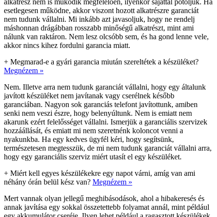
alkatrész nem is működik megfelelően, ilyenkor sajáttal pótoljuk. Ha
esetlegesen működne, akkor viszont hozott alkatrészre garanciát
nem tudunk vállalni. Mi inkább azt javasoljuk, hogy ne rendelj
máshonnan drágábban rosszabb minőségű alkatrészt, mint ami
nálunk van raktáron. Nem lesz olcsóbb sem, és ha gond lenne vele,
akkor nincs kihez fordulni garancia miatt.
+
Megmarad-e a gyári garancia miután szereltétek a készüléket?
Megnézem »
Nem. Illetve arra nem tudunk garanciát vállalni, hogy egy általunk
javított készüléket nem javítanak vagy cserélnek később
garanciában. Nagyon sok garanciás telefont javítottunk, amiben
senki nem veszi észre, hogy belenyúltunk. Nem is emiatt nem
akarunk ezért felelősséget vállalni. Ismerjük a garanciális szervizek
hozzáállását, és emiatt mi nem szeretnénk koloncot venni a
nyakunkba. Ha egy kedves ügyfél kéri, hogy segítsünk,
természetesen megtesszük, de mi nem tudunk garanciát vállalni arra,
hogy egy garanciális szerviz miért utasít el egy készüléket.
+
Miért kell egyes készülékekre egy napot várni, amíg van ami
néhány órán belül kész van?
Megnézem »
Mert vannak olyan jellegű meghibásodások, ahol a hibakeresés és
annak javítása egy sokkal összetettebb folyamat annál, mint például
egy akkumulátor cseréje. Ilyen lehet például a ragasztott készülékek