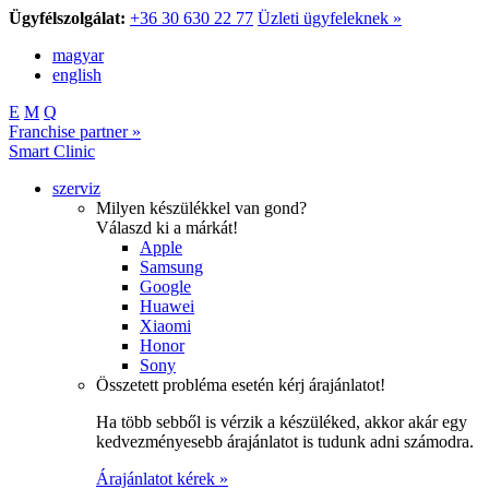
Ügyfélszolgálat:
+36 30 630 22 77
Üzleti ügyfeleknek »
magyar
english
E
M
Q
Franchise partner »
Smart Clinic
szerviz
Milyen készülékkel van gond?
Válaszd ki a márkát!
Apple
Samsung
Google
Huawei
Xiaomi
Honor
Sony
Összetett probléma esetén kérj árajánlatot!
Ha több sebből is vérzik a készüléked, akkor akár egy
kedvezményesebb árajánlatot is tudunk adni számodra.
Árajánlatot kérek »