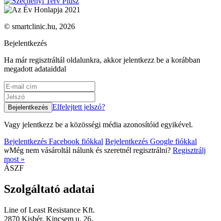
© smartclinic.hu, 2026
Bejelentkezés
Ha már regisztráltál oldalunkra, akkor jelentkezz be a korábban
megadott adataiddal
Elfelejtett jelszó?
Vagy jelentkezz be a közösségi média azonosítóid egyikével.
Bejelentkezés Facebook fiókkal
Bejelentkezés Google fiókkal
w
Még nem vásároltál nálunk és szeretnél regisztrálni?
Regisztrálj
most »
ÁSZF
Szolgáltató adatai
Line of Least Resistance Kft.
2870 Kisbér, Kincsem u. 26.