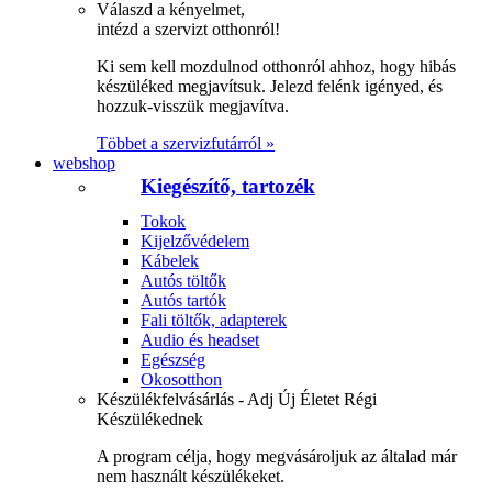
Válaszd a kényelmet,
intézd a szervizt otthonról!
Ki sem kell mozdulnod otthonról ahhoz, hogy hibás
készüléked megjavítsuk. Jelezd felénk igényed, és
hozzuk-visszük megjavítva.
Többet a szervizfutárról »
webshop
Kiegészítő, tartozék
Tokok
Kijelzővédelem
Kábelek
Autós töltők
Autós tartók
Fali töltők, adapterek
Audio és headset
Egészség
Okosotthon
Készülékfelvásárlás - Adj Új Életet Régi
Készülékednek
A program célja, hogy megvásároljuk az általad már
nem használt készülékeket.