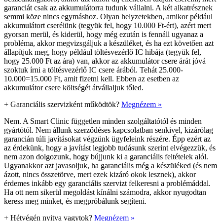
garanciát csak az akkumulátorra tudunk vállalni. A két alkatrésznek
semmi köze nincs egymáshoz. Olyan helyzetekben, amikor például
akkumulátort cserélünk (tegyük fel, hogy 10.000 Ft-ért), azért mert
gyorsan merül, és kiderül, hogy még ezután is fennáll ugyanaz a
probléma, akkor megvizsgáljuk a készüléket, és ha ezt követően azt
állapítjuk meg, hogy például töltésvezérlő IC hibája (tegyük fel,
hogy 25.000 Ft az ára) van, akkor az akkumulátor csere árát jóvá
szoktuk írni a töltésvezérlő IC csere árából. Tehát 25.000-
10.000=15.000 Ft, amit fizetni kell. Ebben az esetben az
akkumulátor csere költségét átvállaljuk tőled.
+
Garanciális szervizként működtök?
Megnézem »
Nem. A Smart Clinic független minden szolgáltatótól és minden
gyártótól. Nem állunk szerződéses kapcsolatban senkivel, kizárólag
garancián túli javításokat végzünk ügyfeleink részére. Épp ezért az
az érdekünk, hogy a javítást legjobb tudásunk szerint elvégezzük, és
nem azon dolgozunk, hogy bújjunk ki a garanciális feltételek alól.
Ugyanakkor azt javasoljuk, ha garanciális még a készüléked (és nem
ázott, nincs összetörve, mert ezek kizáró okok lesznek), akkor
érdemes inkább egy garanciális szervizt felkeresni a problémáddal.
Ha ott nem sikerül megoldást kínálni számodra, akkor nyugodtan
keress meg minket, és megpróbálunk segíteni.
+
Hétvégén nyitva vagytok?
Megnézem »