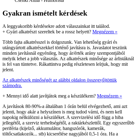
Csenki Attila - Humorista
Gyakran ismételt kérdések
A leggyakoribb kérdésekre adott válaszainkat itt találod.
+
Gyári alkatrészt szereltek be a rossz helyett?
Megnézem »
Több fajta alkatrésszel is dolgozunk. Van lehetőség gyári és
utángyártott alkatrészekkel történő javításra is. Javaslatot teszünk
minden javításnál egyénileg, hogy ár/érték arány szempontjából
melyik lehet a jobb választás. Az alkatrészek minősége az árlistáknál
is fel van tüntetve. Rákattintva pedig részletesen leírjuk, hogy mit
jelent.
Az alkatrészek minőségét az alábbi oldalon összegyűjtöttük
számodra.
+
Mennyi idő alatt javítjátok meg a készülékem?
Megnézem »
A javítások 80-90%-a általában 1 órán belül elvégezhető, ami azt
jelenti, hogy akár a helyszínen is meg tudod várni, és nem kell
napokig nélkülözni a készüléket. A szervizelési idő függ a hiba
jellegétől, a szerviz terheltségétől, a raktárkészlettől. Egy egyszerűbb
periféria (kijelző, akkumulátor, hangszórók, kamerák,
töltőcsatlakozók... stb) kicserélése nagyjából 0,5-1 óra. Ha a