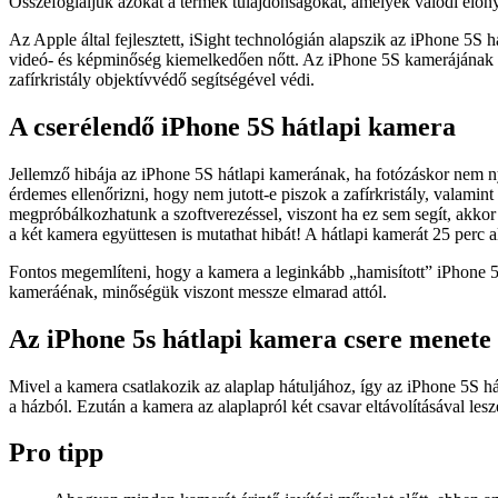
Összefoglaljuk azokat a termék tulajdonságokat, amelyek valódi előny
Az Apple által fejlesztett, iSight technológián alapszik az iPhone 5S
videó- és képminőség kiemelkedően nőtt. Az iPhone 5S kamerájának öt
zafírkristály objektívvédő segítségével védi.
A cserélendő iPhone 5S hátlapi kamera
Jellemző hibája az iPhone 5S hátlapi kamerának, ha fotózáskor nem nyí
érdemes ellenőrizni, hogy nem jutott-e piszok a zafírkristály, valamin
megpróbálkozhatunk a szoftverezéssel, viszont ha ez sem segít, akkor 
a két kamera együttesen is mutathat hibát! A hátlapi kamerát 25 perc a
Fontos megemlíteni, hogy a kamera a leginkább „hamisított” iPhone 5S 
kameráénak, minőségük viszont messze elmarad attól.
Az iPhone 5s hátlapi kamera csere menete
Mivel a kamera csatlakozik az alaplap hátuljához, így az iPhone 5S há
a házból. Ezután a kamera az alaplapról két csavar eltávolításával lesz
Pro tipp