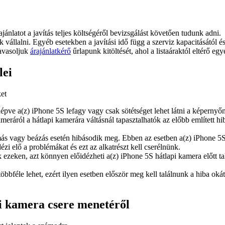
ajánlatot a javítás teljes költségéről bevizsgálást követően tudunk adni.
juk vállalni. Egyéb esetekben a javítási idő függ a szerviz kapacitásától 
javasoljuk
árajánlatkérő
űrlapunk kitöltését, ahol a listaáraktól eltérő egy
lei
ket
épve a(z) iPhone 5S lefagy vagy csak sötétséget lehet látni a képernyőn
kameráról a hátlapi kamerára váltásnál tapasztalhatók az előbb említett
ás vagy beázás esetén hibásodik meg. Ebben az esetben a(z) iPhone 5S 
ézi elő a problémákat és ezt az alkatrészt kell cserélnünk.
k ezeken, azt könnyen előidézheti a(z) iPhone 5S hátlapi kamera előtt ta
többféle lehet, ezért ilyen esetben először meg kell találnunk a hiba ok
pi kamera csere menetéről