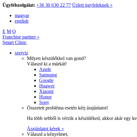
Ügyfélszolgálat:
+36 30 630 22 77
Üzleti ügyfeleknek »
magyar
english
E
M
Q
Franchise partner »
Smart Clinic
szerviz
Milyen készülékkel van gond?
Válaszd ki a márkát!
Apple
Samsung
Google
Huawei
Xiaomi
Honor
Sony
Összetett probléma esetén kérj árajánlatot!
Ha több sebből is vérzik a készüléked, akkor akár egy k
Árajánlatot kérek »
Válaszd a kényelmet,