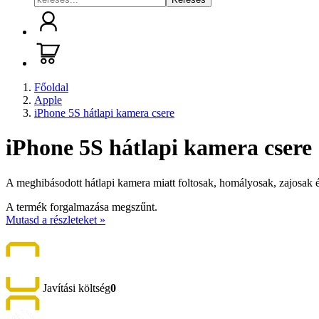
Főoldal
Apple
iPhone 5S hátlapi kamera csere
iPhone 5S hátlapi kamera csere
A meghibásodott hátlapi kamera miatt foltosak, homályosak, zajosak és
A termék forgalmazása megszűnt.
Mutasd a részleteket »
Javítási költség
0