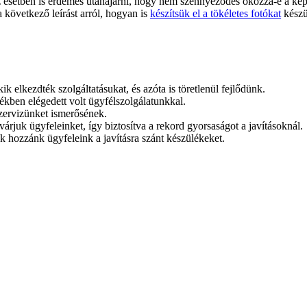
az esetben is érdemes utánajárni, hogy nem szennyeződés okozza-e a ké
 következő leírást arról, hogyan is
készítsük el a tökéletes fotókat
készü
ik elkezdték szolgáltatásukat, és azóta is töretlenül fejlődünk.
ékben elégedett volt ügyfélszolgálatunkkal.
szervizünket ismerősének.
juk ügyfeleinket, így biztosítva a rekord gyorsaságot a javításoknál.
ik hozzánk ügyfeleink a javításra szánt készülékeket.