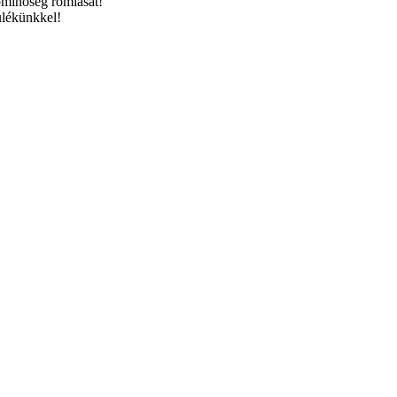
pminőség romlását!
lékünkkel!