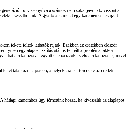
ne generációhoz viszonyítva a számok nem sokat javultak, viszont a
eleket készíthetünk. A gyártó a kamerát egy karcmentesnek ígért
tokon fekete foltok láthatók rajtuk. Ezekben az esetekben először
ennyiben egy alapos tisztítás után is fennáll a probléma, akkor
y a hátlapi kamerával együtt ellenőrizzük az előlapi kamerát is, mivel
lehet találkozni a piacon, amelyek ára bár töredéke az eredeti
. A hátlapi kamerához úgy férhetünk hozzá, ha kivesszük az alaplapot