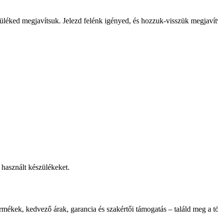
üléked megjavítsuk. Jelezd felénk igényed, és hozzuk-visszük megjavít
használt készülékeket.
rmékek, kedvező árak, garancia és szakértői támogatás – találd meg a tö