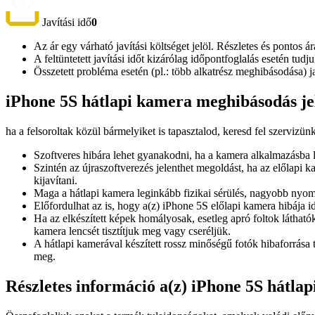
Javítási idő
0
Az ár egy várható javítási költséget jelöl. Részletes és pontos ár
A feltüntetett javítási időt kizárólag időpontfoglalás esetén tud
Összetett probléma esetén (pl.: több alkatrész meghibásodása) 
iPhone 5S hátlapi kamera meghibásodás je
ha a felsoroltak közül bármelyiket is tapasztalod, keresd fel szervizün
Szoftveres hibára lehet gyanakodni, ha a kamera alkalmazásba l
Szintén az újraszoftverezés jelenthet megoldást, ha az előlapi 
kijavítani.
Maga a hátlapi kamera leginkább fizikai sérülés, nagyobb nyom
Előfordulhat az is, hogy a(z) iPhone 5S előlapi kamera hibája id
Ha az elkészített képek homályosak, esetleg apró foltok látható
kamera lencsét tisztítjuk meg vagy cseréljük.
A hátlapi kamerával készített rossz minőségű fotók hibaforrása 
meg.
Részletes információ a(z) iPhone 5S hátla