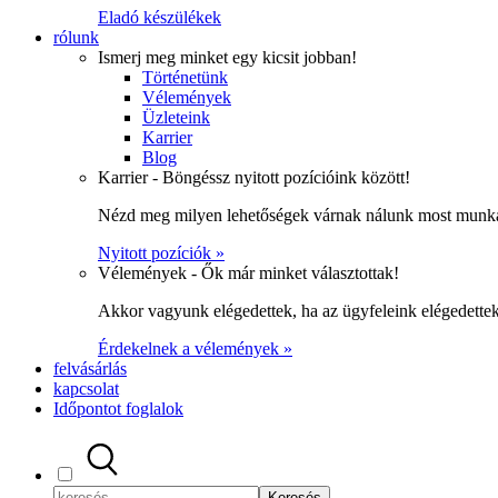
Eladó készülékek
rólunk
Ismerj meg minket egy kicsit jobban!
Történetünk
Vélemények
Üzleteink
Karrier
Blog
Karrier - Böngéssz nyitott pozícióink között!
Nézd meg milyen lehetőségek várnak nálunk most munka
Nyitott pozíciók »
Vélemények - Ők már minket választottak!
Akkor vagyunk elégedettek, ha az ügyfeleink elégedett
Érdekelnek a vélemények »
felvásárlás
kapcsolat
Időpontot foglalok
Keresés