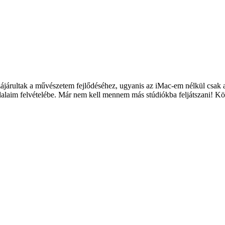
zájárultak a művészetem fejlődéséhez, ugyanis az iMac-em nélkül csak 
a dalaim felvételébe. Már nem kell mennem más stúdiókba feljátszani! 