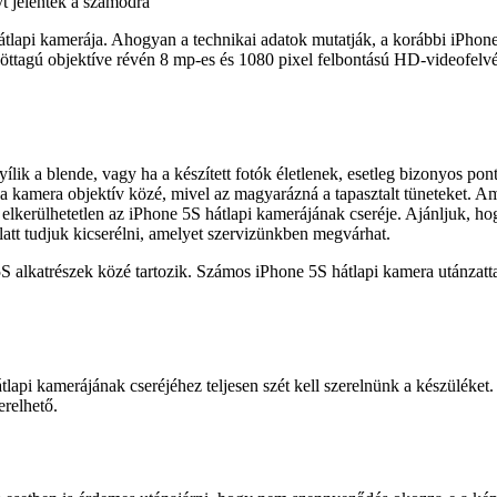
t jelentek a számodra
 hátlapi kamerája. Ahogyan a technikai adatok mutatják, a korábbi iPho
tagú objektíve révén 8 mp-es és 1080 pixel felbontású HD-videofelvét
lik a blende, vagy ha a készített fotók életlenek, esetleg bizonyos pon
t a kamera objektív közé, mivel az magyarázná a tapasztalt tüneteket. Am
elkerülhetetlen az iPhone 5S hátlapi kamerájának cseréje. Ajánljuk, hog
latt tudjuk kicserélni, amelyet szervizünkben megvárhat.
alkatrészek közé tartozik. Számos iPhone 5S hátlapi kamera utánzattal 
tlapi kamerájának cseréjéhez teljesen szét kell szerelnünk a készüléket
erelhető.