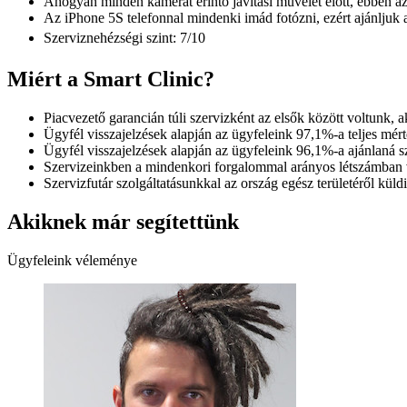
Ahogyan minden kamerát érintő javítási művelet előtt, ebben 
Az iPhone 5S telefonnal mindenki imád fotózni, ezért ajánljuk a
Szerviznehézségi szint: 7/10
Miért a Smart Clinic?
Piacvezető garancián túli szervizként az elsők között voltunk, ak
Ügyfél visszajelzések alapján az ügyfeleink 97,1%-a teljes mért
Ügyfél visszajelzések alapján az ügyfeleink 96,1%-a ajánlaná 
Szervizeinkben a mindenkori forgalommal arányos létszámban vár
Szervizfutár szolgáltatásunkkal az ország egész területéről küld
Akiknek már segítettünk
Ügyfeleink véleménye