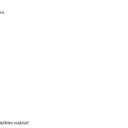
va.
kéletes eszközt!