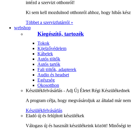
intézd a szervizt otthonról!
Ki sem kell mozdulnod otthonról ahhoz, hogy hibás kész
Többet a szervizfutárról »
webshop
Kiegészítő, tartozék
Tokok
Kijelzővédelem
Kábelek
Autós töltők
Autós tartók
Fali töltők, adapterek
Audio és headset
Egészség
Okosotthon
Készülékfelvásárlás - Adj Új Életet Régi Készülékednek
A program célja, hogy megvásároljuk az általad már nem 
Készülékfelvásárlás
Eladó új és felújított készülékek
Válogass új és használt készülékeink között! Minőségi te