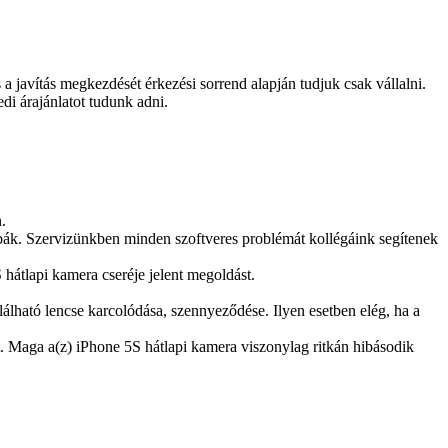
és a javítás megkezdését érkezési sorrend alapján tudjuk csak vállalni.
edi árajánlatot tudunk adni.
.
 hibák. Szervizünkben minden szoftveres problémát kollégáink segítenek
hátlapi kamera cseréje jelent megoldást.
lálható lencse karcolódása, szennyeződése. Ilyen esetben elég, ha a
át. Maga a(z) iPhone 5S hátlapi kamera viszonylag ritkán hibásodik