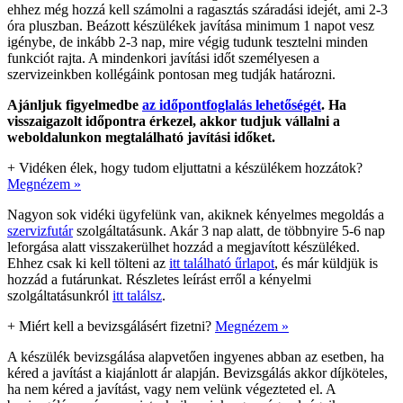
ehhez még hozzá kell számolni a ragasztás száradási idejét, ami 2-3
óra pluszban. Beázott készülékek javítása minimum 1 napot vesz
igénybe, de inkább 2-3 nap, mire végig tudunk tesztelni minden
funkciót rajta. A mindenkori javítási időt személyesen a
szervizeinkben kollégáink pontosan meg tudják határozni.
Ajánljuk figyelmedbe
az időpontfoglalás lehetőségét
. Ha
visszaigazolt időpontra érkezel, akkor tudjuk vállalni a
weboldalunkon megtalálható javítási időket.
+
Vidéken élek, hogy tudom eljuttatni a készülékem hozzátok?
Megnézem »
Nagyon sok vidéki ügyfelünk van, akiknek kényelmes megoldás a
szervizfutár
szolgáltatásunk. Akár 3 nap alatt, de többnyire 5-6 nap
leforgása alatt visszakerülhet hozzád a megjavított készüléked.
Ehhez csak ki kell tölteni az
itt található űrlapot
, és már küldjük is
hozzád a futárunkat. Részletes leírást erről a kényelmi
szolgáltatásunkról
itt találsz
.
+
Miért kell a bevizsgálásért fizetni?
Megnézem »
A készülék bevizsgálása alapvetően ingyenes abban az esetben, ha
kéred a javítást a kiajánlott ár alapján. Bevizsgálás akkor díjköteles,
ha nem kéred a javítást, vagy nem velünk végezteted el. A