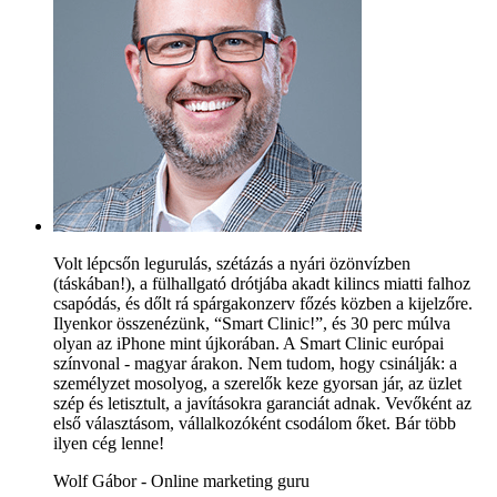
Volt lépcsőn legurulás, szétázás a nyári özönvízben
(táskában!), a fülhallgató drótjába akadt kilincs miatti falhoz
csapódás, és dőlt rá spárgakonzerv főzés közben a kijelzőre.
Ilyenkor összenézünk, “Smart Clinic!”, és 30 perc múlva
olyan az iPhone mint újkorában. A Smart Clinic európai
színvonal - magyar árakon. Nem tudom, hogy csinálják: a
személyzet mosolyog, a szerelők keze gyorsan jár, az üzlet
szép és letisztult, a javításokra garanciát adnak. Vevőként az
első választásom, vállalkozóként csodálom őket. Bár több
ilyen cég lenne!
Wolf Gábor - Online marketing guru