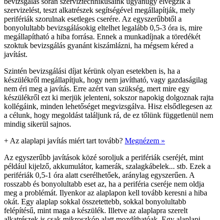
bevizsgálás során szerviztechnikusaink ugyanúgy elvégzik a
szervizelést, teszt alkatrészek segítségével megállapítják, mely
perifériák szorulnak esetleges cserére. Az egyszerűbbtől a
bonyolultabb bevizsgálásokig eltelhet legalább 0,5-3 óra is, mire
megállapítható a hiba forrása. Ennek a munkadíjnak a töredékét
szoktuk bevizsgálás gyanánt kiszámlázni, ha mégsem kéred a
javítást.
Szintén bevizsgálási díjat kérünk olyan esetekben is, ha a
készülékről megállapítjuk, hogy nem javítható, vagy gazdaságilag
nem éri meg a javítás. Erre azért van szükség, mert mire egy
készülékről ezt ki merjük jelenteni, sokszor napokig dolgoznak rajta
kollégáink, minden lehetőséget megvizsgálva. Hisz elsődlegesen az
a célunk, hogy megoldást találjunk rá, de ez tőlünk függetlenül nem
mindig sikerül sajnos.
+
Az alaplapi javítás miért tart tovább?
Megnézem »
Az egyszerűbb javítások közé soroljuk a perifériák cseréjét, mint
például kijelző, akkumulátor, kamerák, szalagkábelek... stb. Ezek a
perifériák 0,5-1 óra alatt cserélhetőek, aránylag egyszerűen. A
rosszabb és bonyolultabb eset az, ha a periféria cseréje nem oldja
meg a problémát. Ilyenkor az alaplapon kell tovább keresni a hiba
okát. Egy alaplap sokkal összetettebb, sokkal bonyolultabb
felépítésű, mint maga a készülék. Illetve az alaplapra szerelt
alkatrészek is csak mikroszkóp alatt mozdíthatóak. Egy alaplapi