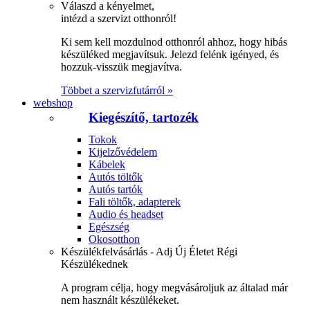
Válaszd a kényelmet,
intézd a szervizt otthonról!
Ki sem kell mozdulnod otthonról ahhoz, hogy hibás
készüléked megjavítsuk. Jelezd felénk igényed, és
hozzuk-visszük megjavítva.
Többet a szervizfutárról »
webshop
Kiegészítő, tartozék
Tokok
Kijelzővédelem
Kábelek
Autós töltők
Autós tartók
Fali töltők, adapterek
Audio és headset
Egészség
Okosotthon
Készülékfelvásárlás - Adj Új Életet Régi
Készülékednek
A program célja, hogy megvásároljuk az általad már
nem használt készülékeket.