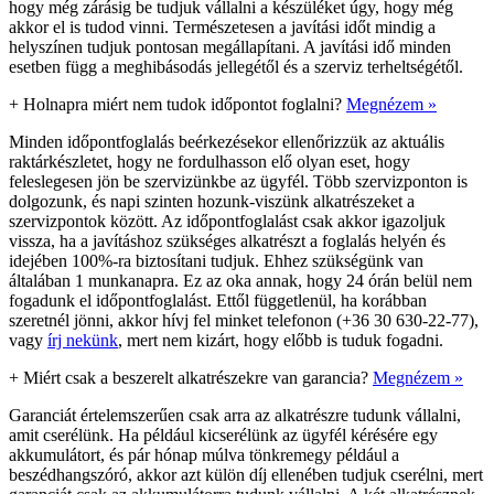
hogy még zárásig be tudjuk vállalni a készüléket úgy, hogy még
akkor el is tudod vinni. Természetesen a javítási időt mindig a
helyszínen tudjuk pontosan megállapítani. A javítási idő minden
esetben függ a meghibásodás jellegétől és a szerviz terheltségétől.
+
Holnapra miért nem tudok időpontot foglalni?
Megnézem »
Minden időpontfoglalás beérkezésekor ellenőrizzük az aktuális
raktárkészletet, hogy ne fordulhasson elő olyan eset, hogy
feleslegesen jön be szervizünkbe az ügyfél. Több szervizponton is
dolgozunk, és napi szinten hozunk-viszünk alkatrészeket a
szervizpontok között. Az időpontfoglalást csak akkor igazoljuk
vissza, ha a javításhoz szükséges alkatrészt a foglalás helyén és
idejében 100%-ra biztosítani tudjuk. Ehhez szükségünk van
általában 1 munkanapra. Ez az oka annak, hogy 24 órán belül nem
fogadunk el időpontfoglalást. Ettől függetlenül, ha korábban
szeretnél jönni, akkor hívj fel minket telefonon (+36 30 630-22-77),
vagy
írj nekünk
, mert nem kizárt, hogy előbb is tuduk fogadni.
+
Miért csak a beszerelt alkatrészekre van garancia?
Megnézem »
Garanciát értelemszerűen csak arra az alkatrészre tudunk vállalni,
amit cserélünk. Ha például kicserélünk az ügyfél kérésére egy
akkumulátort, és pár hónap múlva tönkremegy például a
beszédhangszóró, akkor azt külön díj ellenében tudjuk cserélni, mert