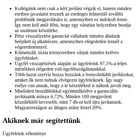
Kollégáink nem csak a kért javítást végzik el, hanem minden
esetben javaslatot tesznek az esetleges felmerülő további
problémák megjavítására is, amennyiben ez indokolt lenne.
Így nem kell attól félni, hogy egy váratlan helyzetben beadja
az unalmast készüléke.
Pénz visszafizetési garanciát vállalunk minden általunk
beépített új alkatrészre, amennyiben elégedetlen lennél a
végeredménnyel.
Klimatizált, tiszta környezetben várjuk minden kedves
ügyfelünket.
Ügyfél visszajelzések alapján az ügyfeleink 97,1%-a teljes
mértékben elégedett volt ügyfélszolgálatunkkal.
Több hazai szerviz hozza hozzánk a bonyolultabb javításokat,
amiket ők nem tudnak elvégezni ügyfeleiknek. Így nagy
esélye van annak, hogy a te készüléked is nálunk javult meg.
Minősített beszállítókkal együttműködve a garanciális
javításaink aránya 6,72%. Minden 100 megjavított
készülékből kevesebb, mint 7 db-ot kell újra javítanunk.
Magyarországon az átlagos arány közel 20%.
Akiknek már segítettünk
Ügyfeleink véleménye