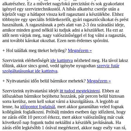
alkatrészhez. Ez a művelet nagyfokú precizitást és sok gyakorlatot
igényel egy szerviztechnikustól. A hibás alkatrész cseréje után a
kijelzőt vagy a hátlapot vissza kell ragasztani a készülékbe. Ehhez
többnyire egy speciális felületkezelőt, gyári ragasztócsíkokat és prést
használunk. A ragasztásnak a prés alatt van 2-3 óra száradási ideje,
amikor minden gond nélkül ki tudjuk adni a készüléket. Ha ezt az
időt nem várjuk meg, nagy valószínűséggel el fog válni a ragasztás,
ami további károkat okozhat. Ezen nem érdemes spórolni.
+
Hol talállak meg titeket helyileg?
Megnézem »
Szervizeink elérhetőségét
ide kattintva
nézheted meg. Ha távol laksz
tőlünk, akkor sincs gond, vedd igénybe nyugodtan
szerviz futár
szolgáltatásunkat ide kattintva
.
+
Nyitvatartási időn belül bármikor mehetek?
Megnézem »
Szervizeink nyitvatartási idejét
itt tudod megtekinteni
. Ebben az
időszakban bármikor bejöhetsz hozzánk, pár percen belül biztosan
sorra kerülsz, nem kell sokat várni a kiszolgálásra. A legjobb az
lenne, ha
időpontot foglalnál
, mert akkor garantáltan veled fognak
kollégáink foglalkozni. Próbálj minden esetben úgy időzíteni, hogy
ne zárás előtt 10 perccel érkezz, mert akkor valószínűleg már csak
következő nap fogunk tudni nekiállni a készülék javításának. Ha
zárás előtt legkésőbb 1 órával megérkezel, akkor nagy esély van rá,