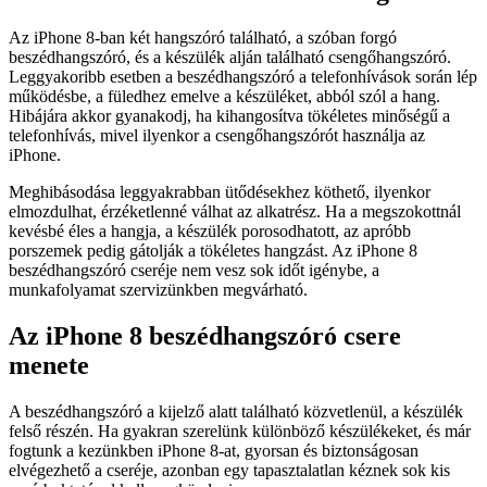
Az iPhone 8-ban két hangszóró található, a szóban forgó
beszédhangszóró, és a készülék alján található csengőhangszóró.
Leggyakoribb esetben a beszédhangszóró a telefonhívások során lép
működésbe, a füledhez emelve a készüléket, abból szól a hang.
Hibájára akkor gyanakodj, ha kihangosítva tökéletes minőségű a
telefonhívás, mivel ilyenkor a csengőhangszórót használja az
iPhone.
Meghibásodása leggyakrabban ütődésekhez köthető, ilyenkor
elmozdulhat, érzéketlenné válhat az alkatrész. Ha a megszokottnál
kevésbé éles a hangja, a készülék porosodhatott, az apróbb
porszemek pedig gátolják a tökéletes hangzást. Az iPhone 8
beszédhangszóró cseréje nem vesz sok időt igénybe, a
munkafolyamat szervizünkben megvárható.
Az iPhone 8 beszédhangszóró csere
menete
A beszédhangszóró a kijelző alatt található közvetlenül, a készülék
felső részén. Ha gyakran szerelünk különböző készülékeket, és már
fogtunk a kezünkben iPhone 8-at, gyorsan és biztonságosan
elvégezhető a cseréje, azonban egy tapasztalatlan kéznek sok kis