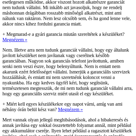
esetlegesen működne, akkor viszont hozott alkatrészre garanciát
nem tudunk vállalni. Mi inkább azt javasoljuk, hogy ne rendelj
máshonnan drágábban rosszabb minőségű alkatrészt, mint ami
nálunk van raktáron. Nem lesz olcsóbb sem, és ha gond lenne vele,
akkor nincs kihez fordulni garancia miatt.
+
Megmarad-e a gyári garancia miután szereltétek a készüléket?
Megnézem »
Nem. Illetve arra nem tudunk garanciát vállalni, hogy egy általunk
javított készüléket nem javítanak vagy cserélnek később
garanciában. Nagyon sok garanciás telefont javítottunk, amiben
senki nem veszi észre, hogy belenyúltunk. Nem is emiatt nem
akarunk ezért felelősséget vállalni. Ismerjük a garanciális szervizek
hozzáállását, és emiatt mi nem szeretnénk koloncot venni a
nyakunkba. Ha egy kedves ügyfél kéri, hogy segítsünk,
természetesen megtesszük, de mi nem tudunk garanciát vállalni arra,
hogy egy garanciális szerviz miért utasít el egy készüléket.
+
Miért kell egyes készülékekre egy napot várni, amíg van ami
néhány órán belül kész van?
Megnézem »
Mert vannak olyan jellegű meghibásodások, ahol a hibakeresés és
annak javítása egy sokkal összetettebb folyamat annál, mint például
egy akkumulátor cseréje. Ilyen lehet például a ragasztott készülékek