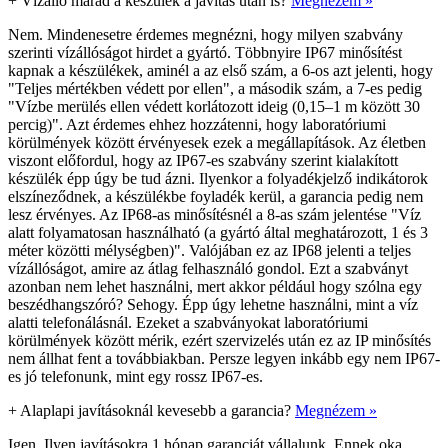
+
Vízálló marad a készülék a javítás után is?
Megnézem »
Nem. Mindenesetre érdemes megnézni, hogy milyen szabvány
szerinti vízállóságot hirdet a gyártó. Többnyire IP67 minősítést
kapnak a készülékek, aminél a az első szám, a 6-os azt jelenti, hogy
"Teljes mértékben védett por ellen", a második szám, a 7-es pedig
"Vízbe merülés ellen védett korlátozott ideig (0,15–1 m között 30
percig)". Azt érdemes ehhez hozzátenni, hogy laboratóriumi
körülmények között érvényesek ezek a megállapítások. Az életben
viszont előfordul, hogy az IP67-es szabvány szerint kialakított
készülék épp úgy be tud ázni. Ilyenkor a folyadékjelző indikátorok
elszíneződnek, a készülékbe foyladék kerül, a garancia pedig nem
lesz érvényes. Az IP68-as minősítésnél a 8-as szám jelentése "Víz
alatt folyamatosan használható (a gyártó által meghatározott, 1 és 3
méter közötti mélységben)". Valójában ez az IP68 jelenti a teljes
vízállóságot, amire az átlag felhasználó gondol. Ezt a szabványt
azonban nem lehet használni, mert akkor például hogy szólna egy
beszédhangszóró? Sehogy. Épp úgy lehetne használni, mint a víz
alatti telefonálásnál. Ezeket a szabványokat laboratóriumi
körülmények között mérik, ezért szervizelés után ez az IP minősítés
nem állhat fent a továbbiakban. Persze legyen inkább egy nem IP67-
es jó telefonunk, mint egy rossz IP67-es.
+
Alaplapi javításoknál kevesebb a garancia?
Megnézem »
Igen. Ilyen javításokra 1 hónap garanciát vállalunk. Ennek oka,