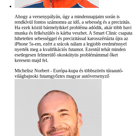
Ahogy a versenypályán, úgy a mindennapjaim során is
rendkívül fontos számomra az idő, a sebesség és a precizitás.
Ha ezek közül bármelyikkel probléma adódik, akár több havi
munka és felkészülés is kárba veszhet. A Smart Clinic csapata
hihetetlen sebességgel és precizitással karosszériázta újra az
iPhone 5s-em, ezért a srácok nálam a legjobb eredménnyel
nyerték meg a kvalifikációs futamot. Ezentúl tehát minden
esetlegesen felmerülő okoskütyüs problémámmal őket
keresem majd fel.
Michelisz Norbert - Európa-kupa és többszörös túraautó-
világbajnoki futamgyőztes magyar autóversenyző