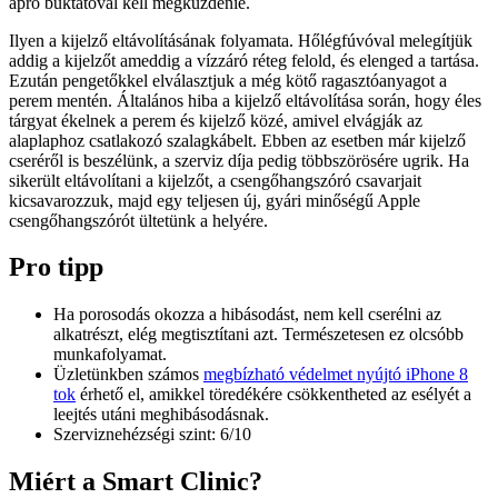
apró buktatóval kell megküzdenie.
Ilyen a kijelző eltávolításának folyamata. Hőlégfúvóval melegítjük
addig a kijelzőt ameddig a vízzáró réteg felold, és elenged a tartása.
Ezután pengetőkkel elválasztjuk a még kötő ragasztóanyagot a
perem mentén. Általános hiba a kijelző eltávolítása során, hogy éles
tárgyat ékelnek a perem és kijelző közé, amivel elvágják az
alaplaphoz csatlakozó szalagkábelt. Ebben az esetben már kijelző
cseréről is beszélünk, a szerviz díja pedig többszörösére ugrik. Ha
sikerült eltávolítani a kijelzőt, a csengőhangszóró csavarjait
kicsavarozzuk, majd egy teljesen új, gyári minőségű Apple
csengőhangszórót ültetünk a helyére.
Pro tipp
Ha porosodás okozza a hibásodást, nem kell cserélni az
alkatrészt, elég megtisztítani azt. Természetesen ez olcsóbb
munkafolyamat.
Üzletünkben számos
megbízható védelmet nyújtó iPhone 8
tok
érhető el, amikkel töredékére csökkentheted az esélyét a
leejtés utáni meghibásodásnak.
Szerviznehézségi szint: 6/10
Miért a Smart Clinic?