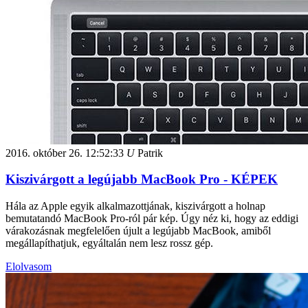
2016. október 26.
12:52:33
U
Patrik
Kiszivárgott a legújabb MacBook Pro - KÉPEK
Hála az Apple egyik alkalmazottjának, kiszivárgott a holnap
bemutatandó MacBook Pro-ról pár kép. Úgy néz ki, hogy az eddigi
várakozásnak megfelelően újult a legújabb MacBook, amiből
megállapíthatjuk, egyáltalán nem lesz rossz gép.
Elolvasom