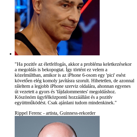
"Ha pozitív az életfelfogás, akkor a probléma keletkezésekor
a megoldás is bekopogtat. Így történt ez velem a
közelmúltban, amikor is az iPhone 6-osom egy 'pici' esést
követően elég komoly javításra szorult. Hihetetlen, de azonnal
ráleltem a legjobb iPhone szerviz oldalára, ahonnan egyenes
út vezetett a gyors és 'fájdalommentes' megoldáshoz.
Köszönöm ügyfélközpontú hozzáállást és a pozitív
együttműködést. Csak ajánlani tudom mindenkinek."
Rippel Ferenc - artista, Guinness-rekorder