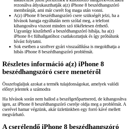
rezonálva átlyukaszthatják a(z) iPhone 8 beszédhangszóró
membránját, ami már cserét fog maga után vonni.
A(z) iPhone 8 beszédhangszóró csere szükségét jelzi, ha a
hívások hangja egyáltalán nem szólal meg, a telefont
kihangosítva viszont minden szó tökéletesen érthető.
Ugyanígy kiszűrhető a beszédhangszóró hibája, ha a(z)
iPhone 8-t fülhallgatóhoz csatlakoztatjuk és így próbálunk
hívást folytatni.
Sok esetben a szoftver gyári visszaállítása is megoldhatja a
hibás iPhone 8 beszédhangszóró problémát.
Részletes információ a(z) iPhone 8
beszédhangszóró csere menetéről
Összefoglaljuk azokat a termék tulajdonságokat, amelyek valódi
előnyt jelentek a számodra
Ha hívások során nem hallod a beszélgetőpartnered, de kihangosítva
igen, az iPhone 8 beszédhangszóró cseréje oldja meg a problémát. A
cserével hamar végzünk, akár üzletünkben egy forró kávé mellett
megvárható.
A cserélendő iPhone 8 beszédhangszóró