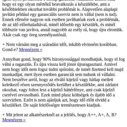
hogy ez egy olyan mértékű beavatkozás a készülékbe, ami a
későbbiekben okozhat további problémát is. Alapvetően alaplapi
javítást például egy garanciális szerviz nem is vállal (nem is tud).
Ennek ellenére nagyon sok esetben javíthatóak ezek a problémák,
de az idő előrehaladtával, minél idősebb egy készülék, és minél
többször van javítva, annál nagyobb az esély rá, hogy újra elromlik.
Akár csak egy öreg személyautónál.
+
Nem várnám meg a száradási időt, inkább elvinném korábban.
Gond-e?
Megnézem »
Annyiban gond, hogy 90% bizonyossággal mondhatjuk, hogy el fog
válni a ragasztás. És újra vissza kell jönni újraragasztani. Amivel
nem hogy időt nem fogsz tudni spórolni, de ismét fizetned kell majd
munkadíjat, mert ilyen esetben garanciát sem tudunk rá vállalni.
Nem beszélve arról, hogy az elváló kijelző vagy hátlap mellett
keletkező résen szennyeződés kerülhet a készülékbe, ami zárlatot
okozhat, vagy foltos lesz a kijelző háttérfénye, ami csak kijelző
cserével orvosolható. Ezek mind plusz költségek és újabb idő a
szervizben. Ezért is nem ajánljuk azt, hogy idő előtt elvidd a
készüléket. De saját felelősségre természetesen kiadjuk.
+
Mit jelent az alkatrészeknél az a jelölés, hogy A++, A+, A, B?
Megnézem »