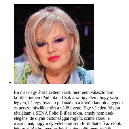
Én már nagy árat fizettem azért, mert nem választottam
körültekintően iPad tokot. Csak arra figyeltem, hogy szép
legyen, hát egy óvatlan pillanatban a kövön landolt a gépem
és persze miszlikbe tört a védő üvege. Egy véletlen folytán
rátaláltam a SENA Folio II iPad tokra, amely nem csak
elegáns, de olyan biztonsággal rögzíti, szinte átöleli a
masinámat, hogy még véletlenül sem fordulhat elő az előbb
leírt eset. Bárhol megfordulok, mindenütt megdicsérik a