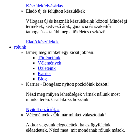
Készülékfelvásárlás
Eladó új és felújított készülékek
Válogass új és használt készülékeink között! Minőségi
termékek, kedvező árak, garancia és szakértői
támogatás – találd meg a tökéletes eszközt!
Eladó készülékek
rólunk
Ismerj meg minket egy kicsit jobban!
Történetünk
Vélemények
Üzleteink
Karrier
Blog
Karrier - Böngéssz nyitott pozícióink között!
Nézd meg milyen lehetőségek várnak nálunk most
munka terén. Csatlakozz hozzánk.
Nyitott pozíciók »
Vélemények - Ők már minket választottak!
Akkor vagyunk elégedettek, ha az ügyfeleink
elégedettek. Nézd meg, mit mondanak rólunk mások.