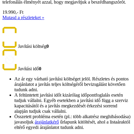
telefonálás élményét azzal, hogy megjavítjuk a beszédhangszórót.
19.990,- Ft
Mutasd a részleteket »
Javítási költség
0
Javítási idő
0
Az ár egy várható javítási költséget jelöl. Részletes és pontos
árajánlatot a javítás teljes költségéről bevizsgálást követően
tudunk adni.
A feltüntetett javítási időt kizárólag időpontfoglalás esetén
tudjuk vállalni. Egyéb esetekben a javítási idő függ a szerviz
kapacitásától és a javítás megkezdését érkezési sorrend
alapján tudjuk csak vállalni.
Összetett probléma esetén (pl.: több alkatrész meghibásodása)
javasoljuk
árajánlatkérő
űrlapunk kitöltését, ahol a listaáraktól
eltérő egyedi árajánlatot tudunk adni.