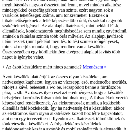
meghibásodás nagyon összetett tud lenni, mivel minden alkatrész
mindegyikkel összefüggésben van szinte, ezért nagyon sok a
variációs lehetőségek száma, ami tönkremehet. Ezeknek a
hibalehetőségeknek a feltérképezése több órát, és sokkal nagyobb
szakértelmet igényel. Az alaplapi alkatrészek, mint például IC-k,
ellenállások, kondenzátorok meghibásodása sem mindig egyértelmű,
aminek a feltárása szintén több órás művelet. Az alaplapi javítások
utáni tesztek (mint például merülés, töltés) szintén időigényesek,
mire azt merjük mondani, hogy rendben van a készülék.
Összességében egy körültekintően elvégzett alaplapi javítás több
napot is igénybe vehet.
+
Az ázott készülékre miért nincs garancia?
Megnézem »
Ázott készülék alatt értjük az összes olyan készüléket, ami
nedvességet kaphatott, legyen az vízcsepp, eső, medencébe merülés,
ráfolyt a kávé, beleesett a wc-be, lecsapódott benne a fürdőszoba
pára, ... stb. Az összes ilyen eset azt eredményezi, hogy a készülék
belsejében korróziós folyamatok indulnak meg. A folyadékok vezető
képességgel rendelkeznek. Az elektromosság mindig a legkisebb
ellenállás felé közlekedik. Így ha nedvesség éri a készüléket, akkor
az elektromos áram olyan alkatrészek között hoz létre kapcsolatot,
ami nem egy tervezett eset. Ilyenkor az alkatrészek túlműködnek és
tönkreteszik a készüléket. A folyadékkáros készülékek
tulajdonosainak kezét a gyártók és mobilszolgáltatók is elengedik. A