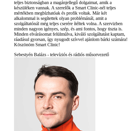
teljes biztonságban a magánjellegű dolgaimat, amik a
készüléken vannak. A szerelők a Smart Clinic-nél teljes
mértékben megbízhatóak és profik voltak. Már két
alkalommal is segítettek olyan problémánál, amit a
szolgáltatónál még teljes cserére ítéltek volna. A szervizben
minden nagyon igényes, szép, és ami fontos, hogy tiszta is.
Minden elvárásomat felülmúlva, kiváló szolgáltatást kaptam,
ráadásul gyorsan, így nyugodt szívvel ajánlom bárki számára!
Köszönöm Smart Clinic!
Sebestyén Balázs - televíziós és rádiós műsorvezető