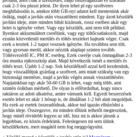
javítása, ahol csak a szétszedés, majd összeragasztás és száradás
csak 2-3 óra pluszt jelent. De ilyen lehet pl egy szoftveres
meghibásodás is, amikor több GB-nyi adatot kell mentenünk akár
órákig, majd a javítás után visszatölteni mindent. Egy ázott készülék
javítási ideje, mire minden hibát kizárunk, rossz esetben akár egy
hetet is igénybe vehet. Vagy egy készülék, ami nem tölt például.
Ilyenkor akkumulátort cserélünk, vagy egy töltőcsatlakozót, majd
ezután közvetlenül merülés és töltés teszteket hajtunk végre. Csak
ezek a tesztek 1-2 napot vesznek igénybe. Ha továbbra sem tölt,
vagy gyorsan merül, akkor nézzük alaplapi szinten tovább.
Töltésvezérlő IC, PM IC esetleg. Ezek cseréje csak önmagában 2-3
óra munka mikroszkóp alatt. Majd következik ismét a merülés és
töltés teszt. Újabb 1-2 nap. Sok készüléknél azzal kell kezdenünk,
hogy visszaállítjuk gyárilag a szoftvert, ami miatt szükség van egy
biztonsági mentésre, majd a javítás végén annak visszatöltésére.
Napjainkban egy akár 50-60 GB is lehet, vagy még több, ami
szintén órákban mérhető. De olyan is előfordulhat, hogy nincs
raktáron az adott alkatrész, amire várnunk kell. Egyedi beszerzések
esetén lehet ez akár 1 hónap is, de általában 1-2 hét alatt megoldjuk.
Ha ezek az esetek összeadódnak, akkor tud igazán elhúzódni a
javítás ideje. Összegezve, mi minden tőlünk telhetőt megteszünk,
hogy minél rövidebb legyen az idő, hisz mi is akkor járunk a
legjobban, ez közös érdekünk. Feleslegesen mi sem ülünk
készülékeken, mert magától nem fog meggyógyulni.