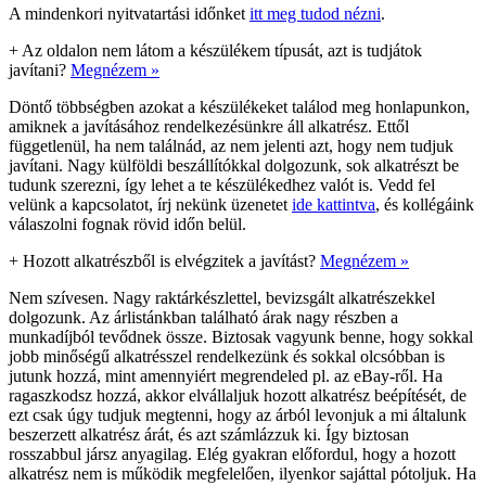
A mindenkori nyitvatartási időnket
itt meg tudod nézni
.
+
Az oldalon nem látom a készülékem típusát, azt is tudjátok
javítani?
Megnézem »
Döntő többségben azokat a készülékeket találod meg honlapunkon,
amiknek a javításához rendelkezésünkre áll alkatrész. Ettől
függetlenül, ha nem találnád, az nem jelenti azt, hogy nem tudjuk
javítani. Nagy külföldi beszállítókkal dolgozunk, sok alkatrészt be
tudunk szerezni, így lehet a te készülékedhez valót is. Vedd fel
velünk a kapcsolatot, írj nekünk üzenetet
ide kattintva
, és kollégáink
válaszolni fognak rövid időn belül.
+
Hozott alkatrészből is elvégzitek a javítást?
Megnézem »
Nem szívesen. Nagy raktárkészlettel, bevizsgált alkatrészekkel
dolgozunk. Az árlistánkban található árak nagy részben a
munkadíjból tevődnek össze. Biztosak vagyunk benne, hogy sokkal
jobb minőségű alkatrésszel rendelkezünk és sokkal olcsóbban is
jutunk hozzá, mint amennyiért megrendeled pl. az eBay-ről. Ha
ragaszkodsz hozzá, akkor elvállaljuk hozott alkatrész beépítését, de
ezt csak úgy tudjuk megtenni, hogy az árból levonjuk a mi általunk
beszerzett alkatrész árát, és azt számlázzuk ki. Így biztosan
rosszabbul jársz anyagilag. Elég gyakran előfordul, hogy a hozott
alkatrész nem is működik megfelelően, ilyenkor sajáttal pótoljuk. Ha