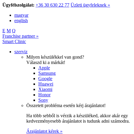
Ügyfélszolgálat:
+36 30 630 22 77
Üzleti ügyfeleknek »
magyar
english
E
M
Q
Franchise partner »
Smart Clinic
szerviz
Milyen készülékkel van gond?
Válaszd ki a márkát!
Apple
Samsung
Google
Huawei
Xiaomi
Honor
Sony
Összetett probléma esetén kérj árajánlatot!
Ha több sebből is vérzik a készüléked, akkor akár egy
kedvezményesebb árajánlatot is tudunk adni számodra.
Árajánlatot kérek »