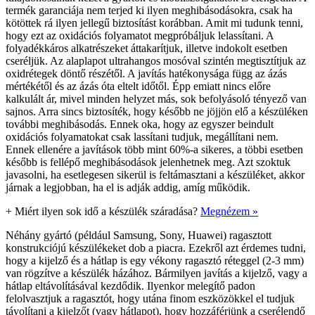
termék garanciája nem terjed ki ilyen meghibásodásokra, csak ha
kötöttek rá ilyen jellegű biztosítást korábban. Amit mi tudunk tenni,
hogy ezt az oxidációs folyamatot megpróbáljuk lelassítani. A
folyadékkáros alkatrészeket áttakarítjuk, illetve indokolt esetben
cseréljük. Az alaplapot ultrahangos mosóval szintén megtisztítjuk az
oxidrétegek döntő részétől. A javítás hatékonysága függ az ázás
mértékétől és az ázás óta eltelt időtől. Épp emiatt nincs előre
kalkulált ár, mivel minden helyzet más, sok befolyásoló tényező van
sajnos. Arra sincs biztosíték, hogy később ne jöjjön elő a készüléken
további meghibásodás. Ennek oka, hogy az egyszer beindult
oxidációs folyamatokat csak lassítani tudjuk, megállítani nem.
Ennek ellenére a javítások több mint 60%-a sikeres, a többi esetben
később is fellépő meghibásodások jelenhetnek meg. Azt szoktuk
javasolni, ha esetlegesen sikerül is feltámasztani a készüléket, akkor
járnak a legjobban, ha el is adják addig, amíg működik.
+
Miért ilyen sok idő a készülék száradása?
Megnézem »
Néhány gyártó (például Samsung, Sony, Huawei) ragasztott
konstrukciójú készülékeket dob a piacra. Ezekről azt érdemes tudni,
hogy a kijelző és a hátlap is egy vékony ragasztó réteggel (2-3 mm)
van rögzítve a készülék házához. Bármilyen javítás a kijelző, vagy a
hátlap eltávolításával kezdődik. Ilyenkor melegítő padon
felolvasztjuk a ragasztót, hogy utána finom eszközökkel el tudjuk
távolítani a kijelzőt (vagy hátlapot), hogy hozzáférjünk a cserélendő