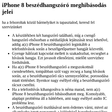
iPhone 8 beszédhangszóró meghibásodás
jelei
ha a felsoroltak közül bármelyiket is tapasztalod, keresd fel
szervizünket
A készülékben két hangszóró található, míg a csengő
hangszóró elsősorban a médiafájlok lejátszását teszi lehetővé,
addig a(z) iPhone 8 beszédhangszóró leginkább a
telefonhívások során a beszélgetőpartner hangját közvetíti.
Gyenge hálózati kapcsolat mellett is szakadozhat, recseghet a
hívások hangja. Ezt javasolt ellenőrizni, mielőtt szervizhez
fordulnánk.
Ha a(z) iPhone 8 beszédhangszóró a megszokottnál
csendesebben, tompábban szól vagy recseg a hang hívások
során, az a beszédhangszóró rács szennyeződése, porosodása
miatt történhet. Ilyenkor nagy eséllyel elég a beszédhangszóró
rácsot cserélni.
Ha a telefonhívás kihangosítva is néma marad, nem a(z)
iPhone 8 beszédhangszóró hibásodhatott meg. Komolyabb,
alaplapi probléma áll a háttérben, ami nagy eséllyel audio IC
probléma lesz.
A beszédhangszóró tisztításával nem érdemes várni, mivel az
alkatrészbe jutott porszemek a különböző hangfrekvenciákra