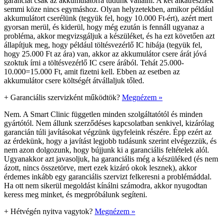
garanciát csak az akkumulátorra tudunk vállalni. A két alkatrésznek
semmi köze nincs egymáshoz. Olyan helyzetekben, amikor például
akkumulátort cserélünk (tegyük fel, hogy 10.000 Ft-ért), azért mert
gyorsan merül, és kiderül, hogy még ezután is fennáll ugyanaz a
probléma, akkor megvizsgáljuk a készüléket, és ha ezt követően azt
állapítjuk meg, hogy például töltésvezérlő IC hibája (tegyük fel,
hogy 25.000 Ft az ára) van, akkor az akkumulátor csere árát jóvá
szoktuk írni a töltésvezérlő IC csere árából. Tehát 25.000-
10.000=15.000 Ft, amit fizetni kell. Ebben az esetben az
akkumulátor csere költségét átvállaljuk tőled.
+
Garanciális szervizként működtök?
Megnézem »
Nem. A Smart Clinic független minden szolgáltatótól és minden
gyártótól. Nem állunk szerződéses kapcsolatban senkivel, kizárólag
garancián túli javításokat végzünk ügyfeleink részére. Épp ezért az
az érdekünk, hogy a javítást legjobb tudásunk szerint elvégezzük, és
nem azon dolgozunk, hogy bújjunk ki a garanciális feltételek alól.
Ugyanakkor azt javasoljuk, ha garanciális még a készüléked (és nem
ázott, nincs összetörve, mert ezek kizáró okok lesznek), akkor
érdemes inkább egy garanciális szervizt felkeresni a problémáddal.
Ha ott nem sikerül megoldást kínálni számodra, akkor nyugodtan
keress meg minket, és megpróbálunk segíteni.
+
Hétvégén nyitva vagytok?
Megnézem »