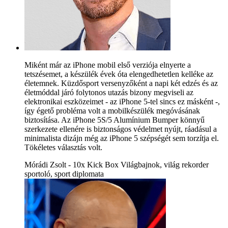
Miként már az iPhone mobil első verziója elnyerte a
tetszésemet, a készülék évek óta elengedhetetlen kelléke az
életemnek. Küzdősport versenyzőként a napi két edzés és az
életmóddal járó folytonos utazás bizony megviseli az
elektronikai eszközeimet - az iPhone 5-tel sincs ez másként -,
így égető probléma volt a mobilkészülék megóvásának
biztosítása. Az iPhone 5S/5 Alumínium Bumper könnyű
szerkezete ellenére is biztonságos védelmet nyújt, ráadásul a
minimalista dizájn még az iPhone 5 szépségét sem torzítja el.
Tökéletes választás volt.
Mórádi Zsolt - 10x Kick Box Világbajnok, világ rekorder
sportoló, sport diplomata