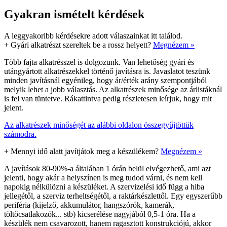
Gyakran ismételt kérdések
A leggyakoribb kérdésekre adott válaszainkat itt találod.
+
Gyári alkatrészt szereltek be a rossz helyett?
Megnézem »
Több fajta alkatrésszel is dolgozunk. Van lehetőség gyári és
utángyártott alkatrészekkel történő javításra is. Javaslatot teszünk
minden javításnál egyénileg, hogy ár/érték arány szempontjából
melyik lehet a jobb választás. Az alkatrészek minősége az árlistáknál
is fel van tüntetve. Rákattintva pedig részletesen leírjuk, hogy mit
jelent.
Az alkatrészek minőségét az alábbi oldalon összegyűjtöttük
számodra.
+
Mennyi idő alatt javítjátok meg a készülékem?
Megnézem »
A javítások 80-90%-a általában 1 órán belül elvégezhető, ami azt
jelenti, hogy akár a helyszínen is meg tudod várni, és nem kell
napokig nélkülözni a készüléket. A szervizelési idő függ a hiba
jellegétől, a szerviz terheltségétől, a raktárkészlettől. Egy egyszerűbb
periféria (kijelző, akkumulátor, hangszórók, kamerák,
töltőcsatlakozók... stb) kicserélése nagyjából 0,5-1 óra. Ha a
készülék nem csavarozott, hanem ragasztott konstrukciójú, akkor