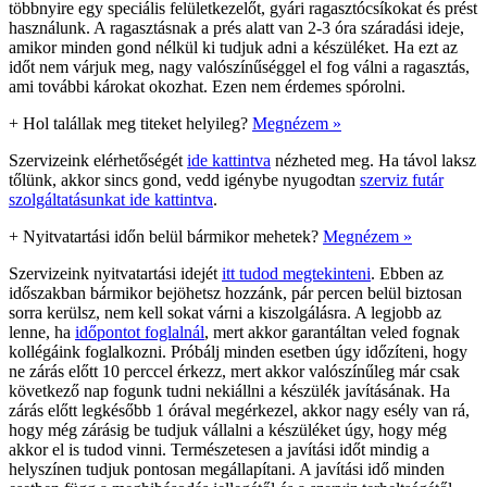
többnyire egy speciális felületkezelőt, gyári ragasztócsíkokat és prést
használunk. A ragasztásnak a prés alatt van 2-3 óra száradási ideje,
amikor minden gond nélkül ki tudjuk adni a készüléket. Ha ezt az
időt nem várjuk meg, nagy valószínűséggel el fog válni a ragasztás,
ami további károkat okozhat. Ezen nem érdemes spórolni.
+
Hol talállak meg titeket helyileg?
Megnézem »
Szervizeink elérhetőségét
ide kattintva
nézheted meg. Ha távol laksz
tőlünk, akkor sincs gond, vedd igénybe nyugodtan
szerviz futár
szolgáltatásunkat ide kattintva
.
+
Nyitvatartási időn belül bármikor mehetek?
Megnézem »
Szervizeink nyitvatartási idejét
itt tudod megtekinteni
. Ebben az
időszakban bármikor bejöhetsz hozzánk, pár percen belül biztosan
sorra kerülsz, nem kell sokat várni a kiszolgálásra. A legjobb az
lenne, ha
időpontot foglalnál
, mert akkor garantáltan veled fognak
kollégáink foglalkozni. Próbálj minden esetben úgy időzíteni, hogy
ne zárás előtt 10 perccel érkezz, mert akkor valószínűleg már csak
következő nap fogunk tudni nekiállni a készülék javításának. Ha
zárás előtt legkésőbb 1 órával megérkezel, akkor nagy esély van rá,
hogy még zárásig be tudjuk vállalni a készüléket úgy, hogy még
akkor el is tudod vinni. Természetesen a javítási időt mindig a
helyszínen tudjuk pontosan megállapítani. A javítási idő minden