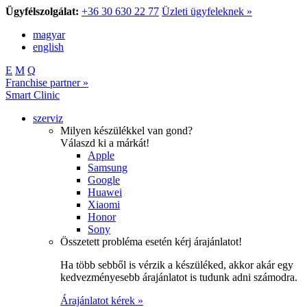
Ügyfélszolgálat:
+36 30 630 22 77
Üzleti ügyfeleknek »
magyar
english
E
M
Q
Franchise partner »
Smart Clinic
szerviz
Milyen készülékkel van gond?
Válaszd ki a márkát!
Apple
Samsung
Google
Huawei
Xiaomi
Honor
Sony
Összetett probléma esetén kérj árajánlatot!
Ha több sebből is vérzik a készüléked, akkor akár egy
kedvezményesebb árajánlatot is tudunk adni számodra.
Árajánlatot kérek »