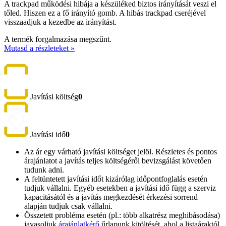
A trackpad működési hibája a készüléked biztos irányítását veszi el
tőled. Hiszen ez a fő irányító gomb. A hibás trackpad cseréjével
visszaadjuk a kezedbe az irányítást.
A termék forgalmazása megszűnt.
Mutasd a részleteket »
Javítási költség
0
Javítási idő
0
Az ár egy várható javítási költséget jelöl. Részletes és pontos
árajánlatot a javítás teljes költségéről bevizsgálást követően
tudunk adni.
A feltüntetett javítási időt kizárólag időpontfoglalás esetén
tudjuk vállalni. Egyéb esetekben a javítási idő függ a szerviz
kapacitásától és a javítás megkezdését érkezési sorrend
alapján tudjuk csak vállalni.
Összetett probléma esetén (pl.: több alkatrész meghibásodása)
javasoljuk
árajánlatkérő
űrlapunk kitöltését, ahol a listaáraktól