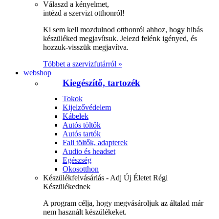
Válaszd a kényelmet,
intézd a szervizt otthonról!
Ki sem kell mozdulnod otthonról ahhoz, hogy hibás
készüléked megjavítsuk. Jelezd felénk igényed, és
hozzuk-visszük megjavítva.
Többet a szervizfutárról »
webshop
Kiegészítő, tartozék
Tokok
Kijelzővédelem
Kábelek
Autós töltők
Autós tartók
Fali töltők, adapterek
Audio és headset
Egészség
Okosotthon
Készülékfelvásárlás - Adj Új Életet Régi
Készülékednek
A program célja, hogy megvásároljuk az általad már
nem használt készülékeket.