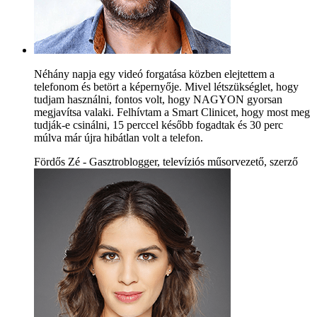
Néhány napja egy videó forgatása közben elejtettem a
telefonom és betört a képernyője. Mivel létszükséglet, hogy
tudjam használni, fontos volt, hogy NAGYON gyorsan
megjavítsa valaki. Felhívtam a Smart Clinicet, hogy most meg
tudják-e csinálni, 15 perccel később fogadtak és 30 perc
múlva már újra hibátlan volt a telefon.
Fördős Zé - Gasztroblogger, televíziós műsorvezető, szerző