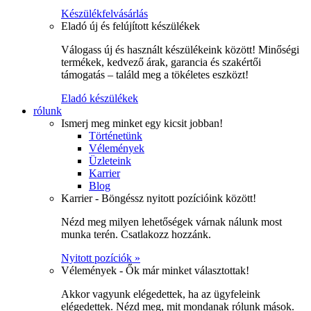
Készülékfelvásárlás
Eladó új és felújított készülékek
Válogass új és használt készülékeink között! Minőségi
termékek, kedvező árak, garancia és szakértői
támogatás – találd meg a tökéletes eszközt!
Eladó készülékek
rólunk
Ismerj meg minket egy kicsit jobban!
Történetünk
Vélemények
Üzleteink
Karrier
Blog
Karrier - Böngéssz nyitott pozícióink között!
Nézd meg milyen lehetőségek várnak nálunk most
munka terén. Csatlakozz hozzánk.
Nyitott pozíciók »
Vélemények - Ők már minket választottak!
Akkor vagyunk elégedettek, ha az ügyfeleink
elégedettek. Nézd meg, mit mondanak rólunk mások.