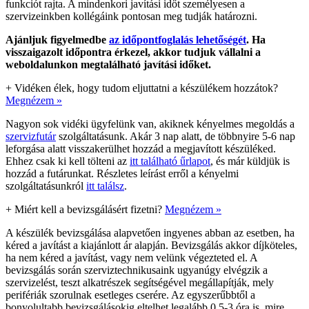
funkciót rajta. A mindenkori javítási időt személyesen a
szervizeinkben kollégáink pontosan meg tudják határozni.
Ajánljuk figyelmedbe
az időpontfoglalás lehetőségét
. Ha
visszaigazolt időpontra érkezel, akkor tudjuk vállalni a
weboldalunkon megtalálható javítási időket.
+
Vidéken élek, hogy tudom eljuttatni a készülékem hozzátok?
Megnézem »
Nagyon sok vidéki ügyfelünk van, akiknek kényelmes megoldás a
szervizfutár
szolgáltatásunk. Akár 3 nap alatt, de többnyire 5-6 nap
leforgása alatt visszakerülhet hozzád a megjavított készüléked.
Ehhez csak ki kell tölteni az
itt található űrlapot
, és már küldjük is
hozzád a futárunkat. Részletes leírást erről a kényelmi
szolgáltatásunkról
itt találsz
.
+
Miért kell a bevizsgálásért fizetni?
Megnézem »
A készülék bevizsgálása alapvetően ingyenes abban az esetben, ha
kéred a javítást a kiajánlott ár alapján. Bevizsgálás akkor díjköteles,
ha nem kéred a javítást, vagy nem velünk végezteted el. A
bevizsgálás során szerviztechnikusaink ugyanúgy elvégzik a
szervizelést, teszt alkatrészek segítségével megállapítják, mely
perifériák szorulnak esetleges cserére. Az egyszerűbbtől a
bonyolultabb bevizsgálásokig eltelhet legalább 0,5-3 óra is, mire