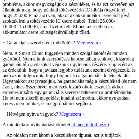
probléma, akkor megvizsgáljuk a készüléket, és ha ezt követően azt
állapítjuk meg, hogy például töltésvezérlő IC hibája (tegyük fel,
hogy 25.000 Ft az ára) van, akkor az akkumulátor csere árát jóvá
szoktuk írni a töltésvezérlő IC csere árából. Tehát 25.000-
10.000=15.000 Ft, amit fizetni kell. Ebben az esetben az
akkumulátor csere költségét átvállaljuk tőled.
+
Garanciális szervizként működtök?
Megnézem »
Nem. A Smart Clinic független minden szolgáltatótól és minden
gyártótól. Nem állunk szerződéses kapcsolatban senkivel, kizárólag
garancián túli javításokat végzünk ügyfeleink részére. Épp ezért az
az érdekünk, hogy a javítást legjobb tudásunk szerint elvégezzük, és
nem azon dolgozunk, hogy bújjunk ki a garanciális feltételek alól.
Ugyanakkor azt javasoljuk, ha garanciális még a készüléked (és nem
ázott, nincs összetörve, mert ezek kizáró okok lesznek), akkor
érdemes inkább egy garanciális szervizt felkeresni a problémáddal.
Ha ott nem sikerül megoldást kínálni számodra, akkor nyugodtan
keress meg minket, és megpróbálunk segíteni.
+
Hétvégén nyitva vagytok?
Megnézem »
A mindenkori nyitvatartási időnket
itt meg tudod nézni
.
+
Az oldalon nem látom a készülékem típusát, azt is tudjátok