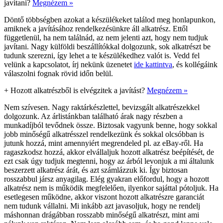
javítani?
Megnézem »
Döntő többségben azokat a készülékeket találod meg honlapunkon,
amiknek a javításához rendelkezésünkre áll alkatrész. Ettől
függetlenül, ha nem találnád, az nem jelenti azt, hogy nem tudjuk
javítani. Nagy külföldi beszállítókkal dolgozunk, sok alkatrészt be
tudunk szerezni, így lehet a te készülékedhez valót is. Vedd fel
velünk a kapcsolatot, írj nekünk üzenetet
ide kattintva
, és kollégáink
válaszolni fognak rövid időn belül.
+
Hozott alkatrészből is elvégzitek a javítást?
Megnézem »
Nem szívesen. Nagy raktárkészlettel, bevizsgált alkatrészekkel
dolgozunk. Az árlistánkban található árak nagy részben a
munkadíjból tevődnek össze. Biztosak vagyunk benne, hogy sokkal
jobb minőségű alkatrésszel rendelkezünk és sokkal olcsóbban is
jutunk hozzá, mint amennyiért megrendeled pl. az eBay-ről. Ha
ragaszkodsz hozzá, akkor elvállaljuk hozott alkatrész beépítését, de
ezt csak úgy tudjuk megtenni, hogy az árból levonjuk a mi általunk
beszerzett alkatrész árát, és azt számlázzuk ki. Így biztosan
rosszabbul jársz anyagilag. Elég gyakran előfordul, hogy a hozott
alkatrész nem is működik megfelelően, ilyenkor sajáttal pótoljuk. Ha
esetlegesen működne, akkor viszont hozott alkatrészre garanciát
nem tudunk vállalni. Mi inkább azt javasoljuk, hogy ne rendelj
máshonnan drágábban rosszabb minőségű alkatrészt, mint ami