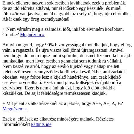
Ennek ellenére nagyon sok esetben javíthatóak ezek a problémák,
de az idő előrehaladtával, minél idősebb egy készülék, és minél
többször van javítva, annál nagyobb az esély rá, hogy újra elromlik.
Akár csak egy öreg személyautónál.
+
Nem várnám meg a száradási időt, inkább elvinném korábban.
Gond-e?
Megnézem »
Annyiban gond, hogy 90% bizonyossággal mondhatjuk, hogy el fog
válni a ragasztás. És újra vissza kell jönni újraragasztani. Amivel
nem hogy időt nem fogsz tudni spórolni, de ismét fizetned kell majd
munkadíjat, mert ilyen esetben garanciát sem tudunk rá vállalni.
Nem beszélve arról, hogy az elváló kijelző vagy hátlap mellett
keletkező résen szennyeződés kerülhet a készülékbe, ami zárlatot
okozhat, vagy foltos lesz a kijelző háttérfénye, ami csak kijelző
cserével orvosolható. Ezek mind plusz költségek és újabb idő a
szervizben. Ezért is nem ajánljuk azt, hogy idő előtt elvidd a
készüléket. De saját felelősségre természetesen kiadjuk.
+
Mit jelent az alkatrészeknél az a jelölés, hogy A++, A+, A, B?
Megnézem »
Ezek a jelölések az alkatrész minőségére utalnak. Részletes
információkért
kattints ide
.