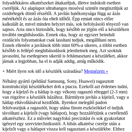
folyadékkáros alkatrészeket áttakarítjuk, illetve indokolt esetben
cseréljük. Az alaplapot ultrahangos mosóval szintén megtisztítjuk az
oxidrétegek döntő részétől. A javítás hatékonysága függ az ázás
mértékétől és az ázás óta eltelt időtől. Épp emiatt nincs előre
kalkulált ár, mivel minden helyzet más, sok befolyásoló tényező van
sajnos. Arra sincs biztosíték, hogy később ne jöjjön elő a készüléken
további meghibásodás. Ennek oka, hogy az egyszer beindult
oxidációs folyamatokat csak lassítani tudjuk, megállítani nem.
Ennek ellenére a javítások több mint 60%-a sikeres, a többi esetben
később is fellépő meghibásodások jelenhetnek meg. Azt szoktuk
javasolni, ha esetlegesen sikerül is feltámasztani a készüléket, akkor
járnak a legjobban, ha el is adják addig, amíg működik.
+
Miért ilyen sok idő a készülék száradása?
Megnézem »
Néhány gyártó (például Samsung, Sony, Huawei) ragasztott
konstrukciójú készülékeket dob a piacra. Ezekről azt érdemes tudni,
hogy a kijelző és a hátlap is egy vékony ragasztó réteggel (2-3 mm)
van rögzítve a készülék házához. Bármilyen javítás a kijelző, vagy a
hátlap eltávolításával kezdődik. Ilyenkor melegítő padon
felolvasztjuk a ragasztót, hogy utána finom eszközökkel el tudjuk
távolítani a kijelzőt (vagy hátlapot), hogy hozzáférjünk a cserélendő
alkatrészhez. Ez a művelet nagyfokú precizitást és sok gyakorlatot
igényel egy szerviztechnikustól. A hibás alkatrész cseréje után a
kijelzőt vagy a hátlapot vissza kell ragasztani a készülékbe. Ehhez