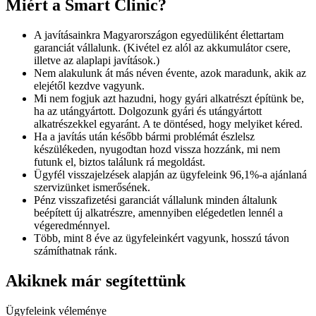
Miért a Smart Clinic?
A javításainkra Magyarországon egyedüliként élettartam
garanciát vállalunk. (Kivétel ez alól az akkumulátor csere,
illetve az alaplapi javítások.)
Nem alakulunk át más néven évente, azok maradunk, akik az
elejétől kezdve vagyunk.
Mi nem fogjuk azt hazudni, hogy gyári alkatrészt építünk be,
ha az utángyártott. Dolgozunk gyári és utángyártott
alkatrészekkel egyaránt. A te döntésed, hogy melyiket kéred.
Ha a javítás után később bármi problémát észlelsz
készülékeden, nyugodtan hozd vissza hozzánk, mi nem
futunk el, biztos találunk rá megoldást.
Ügyfél visszajelzések alapján az ügyfeleink 96,1%-a ajánlaná
szervizünket ismerősének.
Pénz visszafizetési garanciát vállalunk minden általunk
beépített új alkatrészre, amennyiben elégedetlen lennél a
végeredménnyel.
Több, mint 8 éve az ügyfeleinkért vagyunk, hosszú távon
számíthatnak ránk.
Akiknek már segítettünk
Ügyfeleink véleménye