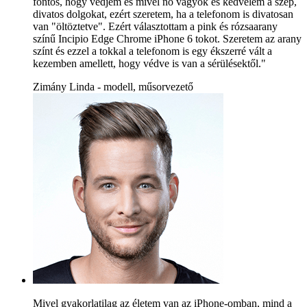
fontos, hogy védjem és mivel nő vagyok és kedvelem a szép,
divatos dolgokat, ezért szeretem, ha a telefonom is divatosan
van "öltöztetve". Ezért választottam a pink és rózsaarany
színű Incipio Edge Chrome iPhone 6 tokot. Szeretem az arany
színt és ezzel a tokkal a telefonom is egy ékszerré vált a
kezemben amellett, hogy védve is van a sérülésektől."
Zimány Linda - modell, műsorvezető
Mivel gyakorlatilag az életem van az iPhone-omban, mind a