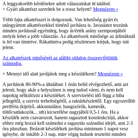
A leggyakoribb kérdésekre adott válaszainkat itt találod.
+
Gyári alkatrészt szereltek be a rossz helyett?
Megnézem »
Több fajta alkatrésszel is dolgozunk. Van lehetőség gyári és
utángyártott alkatrészekkel történő javításra is. Javaslatot teszünk
minden javításnál egyénileg, hogy ár/érték arány szempontjából
melyik lehet a jobb választás. Az alkatrészek minősége az árlistáknál
is fel van tüntetve. Rákattintva pedig részletesen leírjuk, hogy mit
jelent.
Az alkatrészek minőségét az alábbi oldalon összegyűjtöttük
számodra.
+
Mennyi idő alatt javítjátok meg a készülékem?
Megnézem »
A javítások 80-90%-a általában 1 órán belül elvégezhető, ami azt
jelenti, hogy akár a helyszínen is meg tudod várni, és nem kell
napokig nélkülözni a készüléket. A szervizelési idő függ a hiba
jellegétől, a szerviz terheltségétől, a raktárkészlettől. Egy egyszerűbb
periféria (kijelző, akkumulátor, hangszórók, kamerák,
töltőcsatlakozók... stb) kicserélése nagyjából 0,5-1 óra. Ha a
készülék nem csavarozott, hanem ragasztott konstrukciójú, akkor
ehhez még hozzá kell számolni a ragasztás száradási idejét, ami 2-3
óra pluszban. Beázott készülékek javítása minimum 1 napot vesz
igénybe, de inkább 2-3 nap, mire végig tudunk tesztelni minden