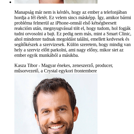
Manapság már nem is kérdés, hogy az ember a telefonjában
hordja a fél életét. Ez velem sincs másképp. Így, amikor bármi
probléma felmerül az iPhone-omnál első kétségbeesett
reakcióm után, megnyugvással tölt el, hogy tudom, hol fogják
tudni orvosolni a bajt. Ez pedig nem más, mint a Smart Clinic,
ahol mindenre tudnak megoldást találni, emellett kedvesek és
segítőkészek a szervizesek. Külön szeretem, hogy mindig van
hely a szerviz előtt parkolni, ami nagy előny, mikor siet az
ember egyik munkából a másikba.
Kasza Tibor - Magyar énekes, zeneszerző, producer,
műsorvezető, a Crystal egykori frontembere