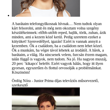
A barátaim telefongyilkosnak hívnak… Nem tudtok olyan
kárt felsorolni, amit én még nem okoztam volna szegény
készülékeimnek: előbb-utóbb reped, hajlik, törik, zuhan, ázik
minden, ami a kezem közé kerül. Pedig szeretem ezeket a
kütyüket! Szenvedéllyel, igazán! Ezért is vannak annyit a
kezemben. Ők a családom, ha a családom nem lehet közel.
Ők a munkám, ha végre távol lehetek az irodától. A hírek, a
barátaim, a világ. Ha nincsenek velem, furcsán érzem magam,
talán függő is vagyok, nem tudom. Na jó. Ha nagyon muszáj,
20 perc ‘kikapcs' belefér. Ezért vagyok hálás, hogy itt ilyen
gyorsan, egyszerűen és flottul orvosolják a problémáinkat.
Köszönöm!
Ördög Nóra - Junior Prima díjas televíziós műsorvezető,
szerkesztő