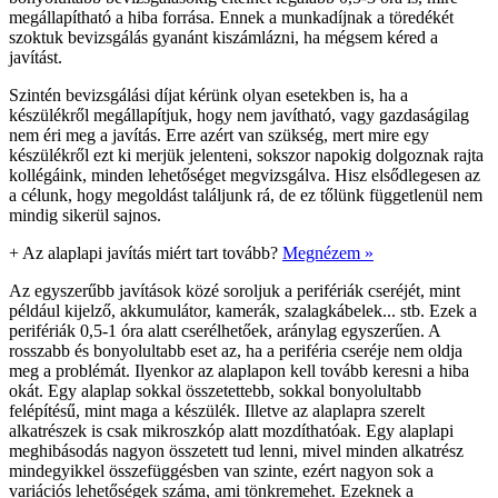
megállapítható a hiba forrása. Ennek a munkadíjnak a töredékét
szoktuk bevizsgálás gyanánt kiszámlázni, ha mégsem kéred a
javítást.
Szintén bevizsgálási díjat kérünk olyan esetekben is, ha a
készülékről megállapítjuk, hogy nem javítható, vagy gazdaságilag
nem éri meg a javítás. Erre azért van szükség, mert mire egy
készülékről ezt ki merjük jelenteni, sokszor napokig dolgoznak rajta
kollégáink, minden lehetőséget megvizsgálva. Hisz elsődlegesen az
a célunk, hogy megoldást találjunk rá, de ez tőlünk függetlenül nem
mindig sikerül sajnos.
+
Az alaplapi javítás miért tart tovább?
Megnézem »
Az egyszerűbb javítások közé soroljuk a perifériák cseréjét, mint
például kijelző, akkumulátor, kamerák, szalagkábelek... stb. Ezek a
perifériák 0,5-1 óra alatt cserélhetőek, aránylag egyszerűen. A
rosszabb és bonyolultabb eset az, ha a periféria cseréje nem oldja
meg a problémát. Ilyenkor az alaplapon kell tovább keresni a hiba
okát. Egy alaplap sokkal összetettebb, sokkal bonyolultabb
felépítésű, mint maga a készülék. Illetve az alaplapra szerelt
alkatrészek is csak mikroszkóp alatt mozdíthatóak. Egy alaplapi
meghibásodás nagyon összetett tud lenni, mivel minden alkatrész
mindegyikkel összefüggésben van szinte, ezért nagyon sok a
variációs lehetőségek száma, ami tönkremehet. Ezeknek a