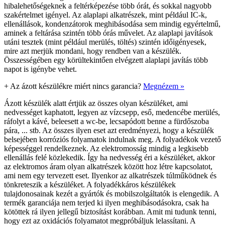
hibalehetőségeknek a feltérképezése több órát, és sokkal nagyobb
szakértelmet igényel. Az alaplapi alkatrészek, mint például IC-k,
ellenállások, kondenzátorok meghibásodása sem mindig egyértelmű,
aminek a feltárása szintén több órás művelet. Az alaplapi javítások
utáni tesztek (mint például merülés, töltés) szintén időigényesek,
mire azt merjük mondani, hogy rendben van a készülék.
Összességében egy körültekintően elvégzett alaplapi javítás több
napot is igénybe vehet.
+
Az ázott készülékre miért nincs garancia?
Megnézem »
Ázott készülék alatt értjük az összes olyan készüléket, ami
nedvességet kaphatott, legyen az vízcsepp, eső, medencébe merülés,
ráfolyt a kávé, beleesett a wc-be, lecsapódott benne a fürdőszoba
pára, ... stb. Az összes ilyen eset azt eredményezi, hogy a készülék
belsejében korróziós folyamatok indulnak meg. A folyadékok vezető
képességgel rendelkeznek. Az elektromosság mindig a legkisebb
ellenállás felé közlekedik. Így ha nedvesség éri a készüléket, akkor
az elektromos áram olyan alkatrészek között hoz létre kapcsolatot,
ami nem egy tervezett eset. Ilyenkor az alkatrészek túlműködnek és
tönkreteszik a készüléket. A folyadékkáros készülékek
tulajdonosainak kezét a gyártók és mobilszolgáltatók is elengedik. A
termék garanciája nem terjed ki ilyen meghibásodásokra, csak ha
kötöttek rá ilyen jellegű biztosítást korábban. Amit mi tudunk tenni,
hogy ezt az oxidációs folyamatot megpróbáljuk lelassítani. A