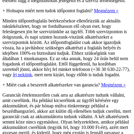
esetben függ a meghibásodás jellegétől és a szerviz terheltségétől.
+
Holnapra miért nem tudok időpontot foglalni?
Megnézem »
Minden időpontfoglalás beérkezésekor ellenőrizzük az aktuális
raktárkészletet, hogy ne fordulhasson elő olyan eset, hogy
feleslegesen jön be szervizünkbe az ügyfél. Több szervizponton is
dolgozunk, és napi szinten hozunk-viszünk alkatrészeket a
szervizpontok között. Az időpontfoglalást csak akkor igazoljuk
vissza, ha a javításhoz szükséges alkatrészt a foglalás helyén és
idejében 100%-ra biztosítani tudjuk. Ehhez szükségünk van
általában 1 munkanapra. Ez az oka annak, hogy 24 órán belül nem
fogadunk el időpontfoglalást. Ettől függetlenül, ha korábban
szeretnél jönni, akkor hívj fel minket telefonon (+36 30 630-22-77),
vagy
írj nekünk
, mert nem kizárt, hogy előbb is tuduk fogadni.
+
Miért csak a beszerelt alkatrészekre van garancia?
Megnézem »
Garanciát értelemszerűen csak arra az alkatrészre tudunk vállalni,
amit cserélünk. Ha például kicserélünk az ügyfél kérésére egy
akkumulátort, és pár hónap múlva tönkremegy például a
beszédhangszóró, akkor azt külön díj ellenében tudjuk cserélni, mert
garanciát csak az akkumulátorra tudunk vállalni. A két alkatrésznek
semmi köze nincs egymáshoz. Olyan helyzetekben, amikor például
akkumulátort cserélünk (tegyük fel, hogy 10.000 Ft-ért), azért mert
gyorsan merül, és kiderül, hogy még ezután is fennáll ugyanaz a