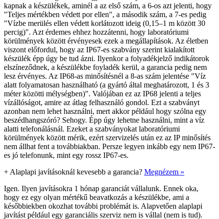
kapnak a készülékek, aminél a az első szám, a 6-os azt jelenti, hogy
"Teljes mértékben védett por ellen", a második szám, a 7-es pedig
"Vízbe merülés ellen védett korlátozott ideig (0,15–1 m között 30
percig)". Azt érdemes ehhez hozzátenni, hogy laboratóriumi
körülmények között érvényesek ezek a megállapítások. Az életben
viszont előfordul, hogy az IP67-es szabvány szerint kialakított
készülék épp úgy be tud ázni. Ilyenkor a folyadékjelző indikátorok
elszíneződnek, a készülékbe foyladék kerül, a garancia pedig nem
lesz érvényes. Az IP68-as minősítésnél a 8-as szám jelentése "Víz
alatt folyamatosan használható (a gyártó által meghatározott, 1 és 3
méter közötti mélységben)". Valójában ez az IP68 jelenti a teljes
vízállóságot, amire az átlag felhasználó gondol. Ezt a szabványt
azonban nem lehet használni, mert akkor például hogy szólna egy
beszédhangszóró? Sehogy. Épp úgy lehetne használni, mint a víz
alatti telefonálásnál. Ezeket a szabványokat laboratóriumi
körülmények között mérik, ezért szervizelés után ez az IP minősítés
nem állhat fent a továbbiakban. Persze legyen inkább egy nem IP67-
es jó telefonunk, mint egy rossz IP67-es.
+
Alaplapi javításoknál kevesebb a garancia?
Megnézem »
Igen. Ilyen javításokra 1 hónap garanciát vállalunk. Ennek oka,
hogy ez egy olyan mértékű beavatkozás a készülékbe, ami a
későbbiekben okozhat további problémát is. Alapvetően alaplapi
javítást például egy garanciális szerviz nem is vállal (nem is tud).