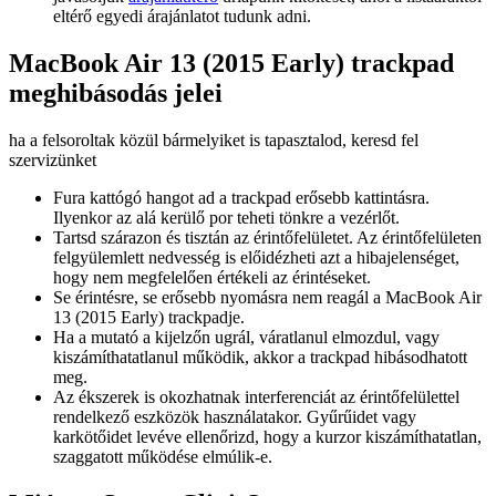
eltérő egyedi árajánlatot tudunk adni.
MacBook Air 13 (2015 Early) trackpad
meghibásodás jelei
ha a felsoroltak közül bármelyiket is tapasztalod, keresd fel
szervizünket
Fura kattógó hangot ad a trackpad erősebb kattintásra.
Ilyenkor az alá kerülő por teheti tönkre a vezérlőt.
Tartsd szárazon és tisztán az érintőfelületet. Az érintőfelületen
felgyülemlett nedvesség is előidézheti azt a hibajelenséget,
hogy nem megfelelően értékeli az érintéseket.
Se érintésre, se erősebb nyomásra nem reagál a MacBook Air
13 (2015 Early) trackpadje.
Ha a mutató a kijelzőn ugrál, váratlanul elmozdul, vagy
kiszámíthatatlanul működik, akkor a trackpad hibásodhatott
meg.
Az ékszerek is okozhatnak interferenciát az érintőfelülettel
rendelkező eszközök használatakor. Gyűrűidet vagy
karkötőidet levéve ellenőrizd, hogy a kurzor kiszámíthatatlan,
szaggatott működése elmúlik-e.