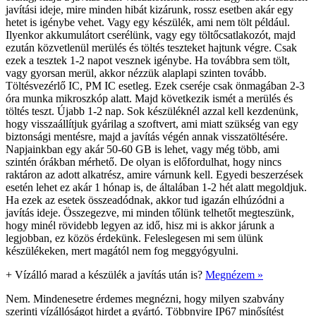
javítási ideje, mire minden hibát kizárunk, rossz esetben akár egy
hetet is igénybe vehet. Vagy egy készülék, ami nem tölt például.
Ilyenkor akkumulátort cserélünk, vagy egy töltőcsatlakozót, majd
ezután közvetlenül merülés és töltés teszteket hajtunk végre. Csak
ezek a tesztek 1-2 napot vesznek igénybe. Ha továbbra sem tölt,
vagy gyorsan merül, akkor nézzük alaplapi szinten tovább.
Töltésvezérlő IC, PM IC esetleg. Ezek cseréje csak önmagában 2-3
óra munka mikroszkóp alatt. Majd következik ismét a merülés és
töltés teszt. Újabb 1-2 nap. Sok készüléknél azzal kell kezdenünk,
hogy visszaállítjuk gyárilag a szoftvert, ami miatt szükség van egy
biztonsági mentésre, majd a javítás végén annak visszatöltésére.
Napjainkban egy akár 50-60 GB is lehet, vagy még több, ami
szintén órákban mérhető. De olyan is előfordulhat, hogy nincs
raktáron az adott alkatrész, amire várnunk kell. Egyedi beszerzések
esetén lehet ez akár 1 hónap is, de általában 1-2 hét alatt megoldjuk.
Ha ezek az esetek összeadódnak, akkor tud igazán elhúzódni a
javítás ideje. Összegezve, mi minden tőlünk telhetőt megteszünk,
hogy minél rövidebb legyen az idő, hisz mi is akkor járunk a
legjobban, ez közös érdekünk. Feleslegesen mi sem ülünk
készülékeken, mert magától nem fog meggyógyulni.
+
Vízálló marad a készülék a javítás után is?
Megnézem »
Nem. Mindenesetre érdemes megnézni, hogy milyen szabvány
szerinti vízállóságot hirdet a gyártó. Többnyire IP67 minősítést