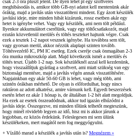
csak 2-3 óra pluszt jelent. De ilyen lehet pl egy szoftveres
meghibásodás is, amikor több GB-nyi adatot kell mentenünk akár
órákig, majd a javítás után visszatölteni mindent. Egy ázott készülék
javítási ideje, mire minden hibát kizárunk, rossz esetben akár egy
hetet is igénybe vehet. Vagy egy készülék, ami nem tölt például.
Ilyenkor akkumulátort cserélünk, vagy egy töltőcsatlakozót, majd
ezután közvetlenül merülés és töltés teszteket hajtunk végre. Csak
ezek a tesztek 1-2 napot vesznek igénybe. Ha továbbra sem tölt,
vagy gyorsan merül, akkor nézzük alaplapi szinten tovább.
Töltésvezérlő IC, PM IC esetleg. Ezek cseréje csak önmagában 2-3
óra munka mikroszkóp alatt. Majd következik ismét a merülés és
töltés teszt. Újabb 1-2 nap. Sok készüléknél azzal kell kezdenünk,
hogy visszaállítjuk gyárilag a szoftvert, ami miatt szükség van egy
biztonsági mentésre, majd a javítás végén annak visszatöltésére.
Napjainkban egy akár 50-60 GB is lehet, vagy még több, ami
szintén órákban mérhető. De olyan is előfordulhat, hogy nincs
raktáron az adott alkatrész, amire várnunk kell. Egyedi beszerzések
esetén lehet ez akár 1 hónap is, de általában 1-2 hét alatt megoldjuk.
Ha ezek az esetek összeadódnak, akkor tud igazán elhúzódni a
javítás ideje. Összegezve, mi minden tőlünk telhetőt megteszünk,
hogy minél rövidebb legyen az idő, hisz mi is akkor járunk a
legjobban, ez közös érdekünk. Feleslegesen mi sem ülünk
készülékeken, mert magától nem fog meggyógyulni.
+
Vízálló marad a készülék a javítás után is?
Megnézem »