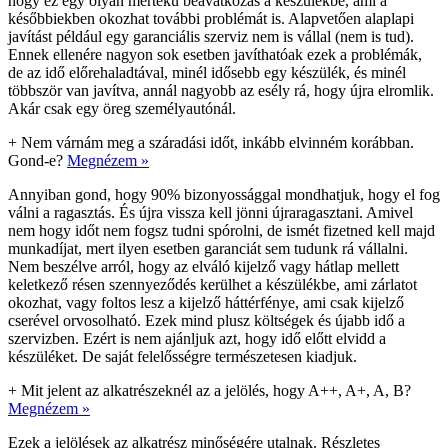
hogy ez egy olyan mértékű beavatkozás a készülékbe, ami a
későbbiekben okozhat további problémát is. Alapvetően alaplapi
javítást például egy garanciális szerviz nem is vállal (nem is tud).
Ennek ellenére nagyon sok esetben javíthatóak ezek a problémák,
de az idő előrehaladtával, minél idősebb egy készülék, és minél
többször van javítva, annál nagyobb az esély rá, hogy újra elromlik.
Akár csak egy öreg személyautónál.
+
Nem várnám meg a száradási időt, inkább elvinném korábban.
Gond-e?
Megnézem »
Annyiban gond, hogy 90% bizonyossággal mondhatjuk, hogy el fog
válni a ragasztás. És újra vissza kell jönni újraragasztani. Amivel
nem hogy időt nem fogsz tudni spórolni, de ismét fizetned kell majd
munkadíjat, mert ilyen esetben garanciát sem tudunk rá vállalni.
Nem beszélve arról, hogy az elváló kijelző vagy hátlap mellett
keletkező résen szennyeződés kerülhet a készülékbe, ami zárlatot
okozhat, vagy foltos lesz a kijelző háttérfénye, ami csak kijelző
cserével orvosolható. Ezek mind plusz költségek és újabb idő a
szervizben. Ezért is nem ajánljuk azt, hogy idő előtt elvidd a
készüléket. De saját felelősségre természetesen kiadjuk.
+
Mit jelent az alkatrészeknél az a jelölés, hogy A++, A+, A, B?
Megnézem »
Ezek a jelölések az alkatrész minőségére utalnak. Részletes