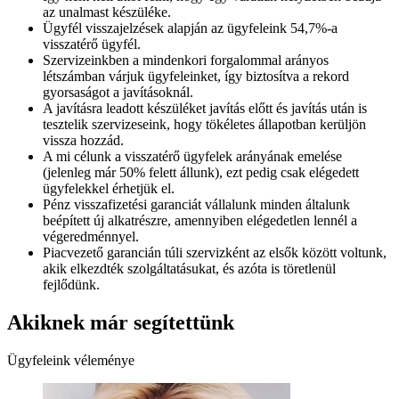
az unalmast készüléke.
Ügyfél visszajelzések alapján az ügyfeleink 54,7%-a
visszatérő ügyfél.
Szervizeinkben a mindenkori forgalommal arányos
létszámban várjuk ügyfeleinket, így biztosítva a rekord
gyorsaságot a javításoknál.
A javításra leadott készüléket javítás előtt és javítás után is
tesztelik szervizeseink, hogy tökéletes állapotban kerüljön
vissza hozzád.
A mi célunk a visszatérő ügyfelek arányának emelése
(jelenleg már 50% felett állunk), ezt pedig csak elégedett
ügyfelekkel érhetjük el.
Pénz visszafizetési garanciát vállalunk minden általunk
beépített új alkatrészre, amennyiben elégedetlen lennél a
végeredménnyel.
Piacvezető garancián túli szervizként az elsők között voltunk,
akik elkezdték szolgáltatásukat, és azóta is töretlenül
fejlődünk.
Akiknek már segítettünk
Ügyfeleink véleménye