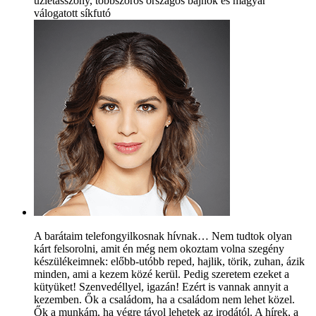
üzletasszony, többszörös országos bajnok és magyar
válogatott síkfutó
A barátaim telefongyilkosnak hívnak… Nem tudtok olyan
kárt felsorolni, amit én még nem okoztam volna szegény
készülékeimnek: előbb-utóbb reped, hajlik, törik, zuhan, ázik
minden, ami a kezem közé kerül. Pedig szeretem ezeket a
kütyüket! Szenvedéllyel, igazán! Ezért is vannak annyit a
kezemben. Ők a családom, ha a családom nem lehet közel.
Ők a munkám, ha végre távol lehetek az irodától. A hírek, a