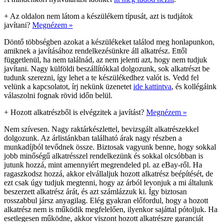
+
Az oldalon nem látom a készülékem típusát, azt is tudjátok
javítani?
Megnézem »
Döntő többségben azokat a készülékeket találod meg honlapunkon,
amiknek a javításához rendelkezésünkre áll alkatrész. Ettől
függetlenül, ha nem találnád, az nem jelenti azt, hogy nem tudjuk
javítani. Nagy külföldi beszállítókkal dolgozunk, sok alkatrészt be
tudunk szerezni, így lehet a te készülékedhez valót is. Vedd fel
velünk a kapcsolatot, írj nekünk üzenetet
ide kattintva
, és kollégáink
válaszolni fognak rövid időn belül.
+
Hozott alkatrészből is elvégzitek a javítást?
Megnézem »
Nem szívesen. Nagy raktárkészlettel, bevizsgált alkatrészekkel
dolgozunk. Az árlistánkban található árak nagy részben a
munkadíjból tevődnek össze. Biztosak vagyunk benne, hogy sokkal
jobb minőségű alkatrésszel rendelkezünk és sokkal olcsóbban is
jutunk hozzá, mint amennyiért megrendeled pl. az eBay-ről. Ha
ragaszkodsz hozzá, akkor elvállaljuk hozott alkatrész beépítését, de
ezt csak úgy tudjuk megtenni, hogy az árból levonjuk a mi általunk
beszerzett alkatrész árát, és azt számlázzuk ki. Így biztosan
rosszabbul jársz anyagilag. Elég gyakran előfordul, hogy a hozott
alkatrész nem is működik megfelelően, ilyenkor sajáttal pótoljuk. Ha
esetlegesen működne, akkor viszont hozott alkatrészre garanciát