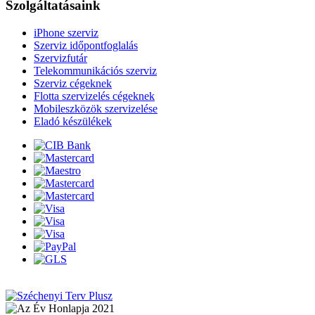
Szolgáltatásaink
iPhone szerviz
Szerviz időpontfoglalás
Szervizfutár
Telekommunikációs szerviz
Szerviz cégeknek
Flotta szervizelés cégeknek
Mobileszközök szervizelése
Eladó készülékek