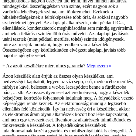
meghibásodás nagyon összetett tud lenni, mivel minden alkatrész
mindegyikkel összefüggésben van szinte, ezért nagyon sok a
variációs lehetőségek száma, ami tönkremehet. Ezeknek a
hibalehetőségeknek a feltérképezése több órát, és sokkal nagyobb
szakértelmet igényel. Az alaplapi alkatrészek, mint például IC-k,
ellenállások, kondenzátorok meghibásodása sem mindig egyértelmű,
aminek a feltárása szintén több órás művelet. Az alaplapi javítások
utáni tesztek (mint például merülés, töltés) szintén időigényesek,
mire azt merjük mondani, hogy rendben van a készülék.
Összességében egy körültekintően elvégzett alaplapi javítás több
napot is igénybe vehet.
+
Az ázott készülékre miért nincs garancia?
Megnézem »
Ázott készülék alatt értjük az összes olyan készüléket, ami
nedvességet kaphatott, legyen az vízcsepp, eső, medencébe merülés,
ráfolyt a kávé, beleesett a wc-be, lecsapódott benne a fürdőszoba
pára, ... stb. Az összes ilyen eset azt eredményezi, hogy a készülék
belsejében korróziós folyamatok indulnak meg. A folyadékok vezető
képességgel rendelkeznek. Az elektromosság mindig a legkisebb
ellenállás felé közlekedik. Így ha nedvesség éri a készüléket, akkor
az elektromos áram olyan alkatrészek között hoz létre kapcsolatot,
ami nem egy tervezett eset. Ilyenkor az alkatrészek túlműködnek és
tönkreteszik a készüléket. A folyadékkáros készülékek
tulajdonosainak kezét a gyártók és mobilszolgáltatók is elengedik. A