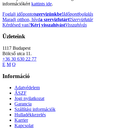
információkért
kattints ide
.
Foglalj időpontot
szervizünkbe!
Időpontfoglalás
Maradj otthon, hívd
a szervizfutárt!
Szervizfutár
Kérdésed van?
Kérj visszahívást
Visszahívás
Üzleteink
1117
Budapest
Bölcső utca 11.
+36 30 630 22 77
E
M
Q
Információ
Adatvédelem
ÁSZF
Jogi nyilatkozat
Garancia
Szállítási információk
Hulladékkezelés
Karrier
Kapcsolat