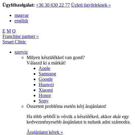
Ügyfélszolgálat:
+36 30 630 22 77
Üzleti ügyfeleknek »
magyar
english
E
M
Q
Franchise partner »
Smart Clinic
szerviz
Milyen készülékkel van gond?
Válaszd ki a márkát!
Apple
Samsung
Google
Huawei
Xiaomi
Honor
Sony
Összetett probléma esetén kérj árajánlatot!
Ha több sebből is vérzik a készüléked, akkor akár egy
kedvezményesebb árajánlatot is tudunk adni számodra.
Árajánlatot kérek »