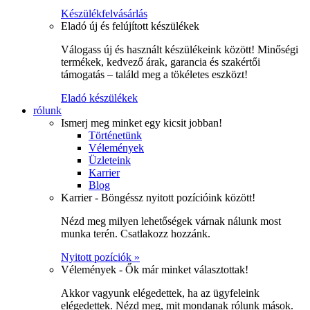
Készülékfelvásárlás
Eladó új és felújított készülékek
Válogass új és használt készülékeink között! Minőségi
termékek, kedvező árak, garancia és szakértői
támogatás – találd meg a tökéletes eszközt!
Eladó készülékek
rólunk
Ismerj meg minket egy kicsit jobban!
Történetünk
Vélemények
Üzleteink
Karrier
Blog
Karrier - Böngéssz nyitott pozícióink között!
Nézd meg milyen lehetőségek várnak nálunk most
munka terén. Csatlakozz hozzánk.
Nyitott pozíciók »
Vélemények - Ők már minket választottak!
Akkor vagyunk elégedettek, ha az ügyfeleink
elégedettek. Nézd meg, mit mondanak rólunk mások.