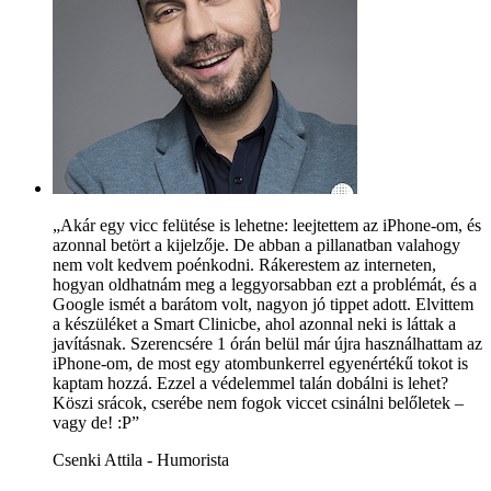
„Akár egy vicc felütése is lehetne: leejtettem az iPhone-om, és
azonnal betört a kijelzője. De abban a pillanatban valahogy
nem volt kedvem poénkodni. Rákerestem az interneten,
hogyan oldhatnám meg a leggyorsabban ezt a problémát, és a
Google ismét a barátom volt, nagyon jó tippet adott. Elvittem
a készüléket a Smart Clinicbe, ahol azonnal neki is láttak a
javításnak. Szerencsére 1 órán belül már újra használhattam az
iPhone-om, de most egy atombunkerrel egyenértékű tokot is
kaptam hozzá. Ezzel a védelemmel talán dobálni is lehet?
Köszi srácok, cserébe nem fogok viccet csinálni belőletek –
vagy de! :P”
Csenki Attila - Humorista