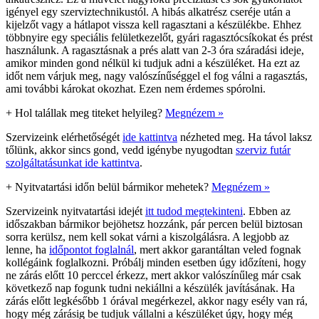
igényel egy szerviztechnikustól. A hibás alkatrész cseréje után a
kijelzőt vagy a hátlapot vissza kell ragasztani a készülékbe. Ehhez
többnyire egy speciális felületkezelőt, gyári ragasztócsíkokat és prést
használunk. A ragasztásnak a prés alatt van 2-3 óra száradási ideje,
amikor minden gond nélkül ki tudjuk adni a készüléket. Ha ezt az
időt nem várjuk meg, nagy valószínűséggel el fog válni a ragasztás,
ami további károkat okozhat. Ezen nem érdemes spórolni.
+
Hol talállak meg titeket helyileg?
Megnézem »
Szervizeink elérhetőségét
ide kattintva
nézheted meg. Ha távol laksz
tőlünk, akkor sincs gond, vedd igénybe nyugodtan
szerviz futár
szolgáltatásunkat ide kattintva
.
+
Nyitvatartási időn belül bármikor mehetek?
Megnézem »
Szervizeink nyitvatartási idejét
itt tudod megtekinteni
. Ebben az
időszakban bármikor bejöhetsz hozzánk, pár percen belül biztosan
sorra kerülsz, nem kell sokat várni a kiszolgálásra. A legjobb az
lenne, ha
időpontot foglalnál
, mert akkor garantáltan veled fognak
kollégáink foglalkozni. Próbálj minden esetben úgy időzíteni, hogy
ne zárás előtt 10 perccel érkezz, mert akkor valószínűleg már csak
következő nap fogunk tudni nekiállni a készülék javításának. Ha
zárás előtt legkésőbb 1 órával megérkezel, akkor nagy esély van rá,
hogy még zárásig be tudjuk vállalni a készüléket úgy, hogy még