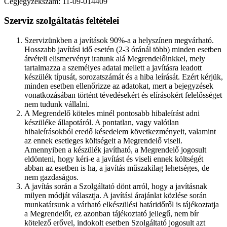
Cégjegyzékszám: 11-09-014409
Szerviz szolgáltatás feltételei
Szervizünkben a javítások 90%-a a helyszínen megvárható.
Hosszabb javítási idő esetén (2-3 óránál több) minden esetben
átvételi elismervényt iratunk alá Megrendelőinkkel, mely
tartalmazza a személyes adatai mellett a javításra leadott
készülék típusát, sorozatszámát és a hiba leírását. Ezért kérjük,
minden esetben ellenőrizze az adatokat, mert a bejegyzések
vonatkozásában történt tévedésekért és elírásokért felelősséget
nem tudunk vállalni.
A Megrendelő köteles minél pontosabb hibaleírást adni
készüléke állapotáról. A pontatlan, vagy valótlan
hibaleírásokból eredő késedelem következményeit, valamint
az ennek esetleges költségeit a Megrendelő viseli.
Amennyiben a készülék javítható, a Megrendelő jogosult
eldönteni, hogy kéri-e a javítást és viseli ennek költségét
abban az esetben is ha, a javítás műszakilag lehetséges, de
nem gazdaságos.
A javítás során a Szolgáltató dönt arról, hogy a javításnak
milyen módját választja. A javítási árajánlat közlése során
munkatársunk a várható elkészülési határidőről is tájékoztatja
a Megrendelőt, ez azonban tájékoztató jellegű, nem bír
kötelező erővel, indokolt esetben Szolgáltató jogosult azt