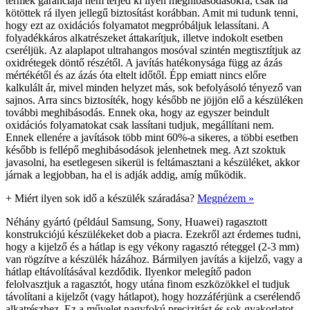
termék garanciája nem terjed ki ilyen meghibásodásokra, csak ha
kötöttek rá ilyen jellegű biztosítást korábban. Amit mi tudunk tenni,
hogy ezt az oxidációs folyamatot megpróbáljuk lelassítani. A
folyadékkáros alkatrészeket áttakarítjuk, illetve indokolt esetben
cseréljük. Az alaplapot ultrahangos mosóval szintén megtisztítjuk az
oxidrétegek döntő részétől. A javítás hatékonysága függ az ázás
mértékétől és az ázás óta eltelt időtől. Épp emiatt nincs előre
kalkulált ár, mivel minden helyzet más, sok befolyásoló tényező van
sajnos. Arra sincs biztosíték, hogy később ne jöjjön elő a készüléken
további meghibásodás. Ennek oka, hogy az egyszer beindult
oxidációs folyamatokat csak lassítani tudjuk, megállítani nem.
Ennek ellenére a javítások több mint 60%-a sikeres, a többi esetben
később is fellépő meghibásodások jelenhetnek meg. Azt szoktuk
javasolni, ha esetlegesen sikerül is feltámasztani a készüléket, akkor
járnak a legjobban, ha el is adják addig, amíg működik.
+
Miért ilyen sok idő a készülék száradása?
Megnézem »
Néhány gyártó (például Samsung, Sony, Huawei) ragasztott
konstrukciójú készülékeket dob a piacra. Ezekről azt érdemes tudni,
hogy a kijelző és a hátlap is egy vékony ragasztó réteggel (2-3 mm)
van rögzítve a készülék házához. Bármilyen javítás a kijelző, vagy a
hátlap eltávolításával kezdődik. Ilyenkor melegítő padon
felolvasztjuk a ragasztót, hogy utána finom eszközökkel el tudjuk
távolítani a kijelzőt (vagy hátlapot), hogy hozzáférjünk a cserélendő
alkatrészhez. Ez a művelet nagyfokú precizitást és sok gyakorlatot