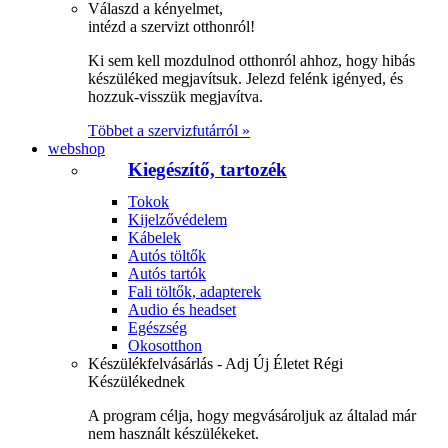
Válaszd a kényelmet,
intézd a szervizt otthonról!
Ki sem kell mozdulnod otthonról ahhoz, hogy hibás
készüléked megjavítsuk. Jelezd felénk igényed, és
hozzuk-visszük megjavítva.
Többet a szervizfutárról »
webshop
Kiegészítő, tartozék
Tokok
Kijelzővédelem
Kábelek
Autós töltők
Autós tartók
Fali töltők, adapterek
Audio és headset
Egészség
Okosotthon
Készülékfelvásárlás - Adj Új Életet Régi
Készülékednek
A program célja, hogy megvásároljuk az általad már
nem használt készülékeket.