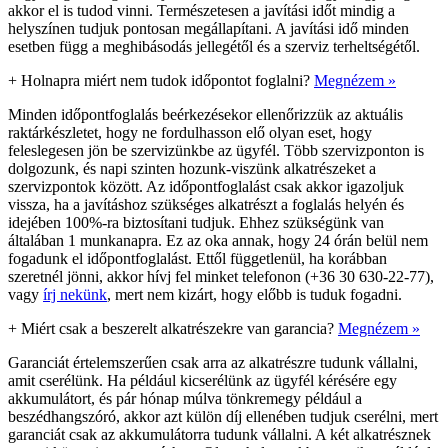
akkor el is tudod vinni. Természetesen a javítási időt mindig a
helyszínen tudjuk pontosan megállapítani. A javítási idő minden
esetben függ a meghibásodás jellegétől és a szerviz terheltségétől.
+
Holnapra miért nem tudok időpontot foglalni?
Megnézem »
Minden időpontfoglalás beérkezésekor ellenőrizzük az aktuális
raktárkészletet, hogy ne fordulhasson elő olyan eset, hogy
feleslegesen jön be szervizünkbe az ügyfél. Több szervizponton is
dolgozunk, és napi szinten hozunk-viszünk alkatrészeket a
szervizpontok között. Az időpontfoglalást csak akkor igazoljuk
vissza, ha a javításhoz szükséges alkatrészt a foglalás helyén és
idejében 100%-ra biztosítani tudjuk. Ehhez szükségünk van
általában 1 munkanapra. Ez az oka annak, hogy 24 órán belül nem
fogadunk el időpontfoglalást. Ettől függetlenül, ha korábban
szeretnél jönni, akkor hívj fel minket telefonon (+36 30 630-22-77),
vagy
írj nekünk
, mert nem kizárt, hogy előbb is tuduk fogadni.
+
Miért csak a beszerelt alkatrészekre van garancia?
Megnézem »
Garanciát értelemszerűen csak arra az alkatrészre tudunk vállalni,
amit cserélünk. Ha például kicserélünk az ügyfél kérésére egy
akkumulátort, és pár hónap múlva tönkremegy például a
beszédhangszóró, akkor azt külön díj ellenében tudjuk cserélni, mert
garanciát csak az akkumulátorra tudunk vállalni. A két alkatrésznek