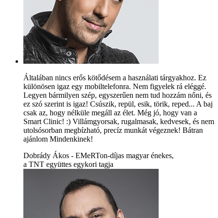
Általában nincs erős kötődésem a használati tárgyakhoz. Ez
különösen igaz egy mobiltelefonra. Nem figyelek rá eléggé.
Legyen bármilyen szép, egyszerűen nem tud hozzám nőni, és
ez szó szerint is igaz! Csúszik, repül, esik, törik, reped... A baj
csak az, hogy nélküle megáll az élet. Még jó, hogy van a
Smart Clinic! :) Villámgyorsak, rugalmasak, kedvesek, és nem
utolsósorban megbízható, precíz munkát végeznek! Bátran
ajánlom Mindenkinek!
Dobrády Ákos - EMeRTon-díjas magyar énekes,
a TNT együttes egykori tagja