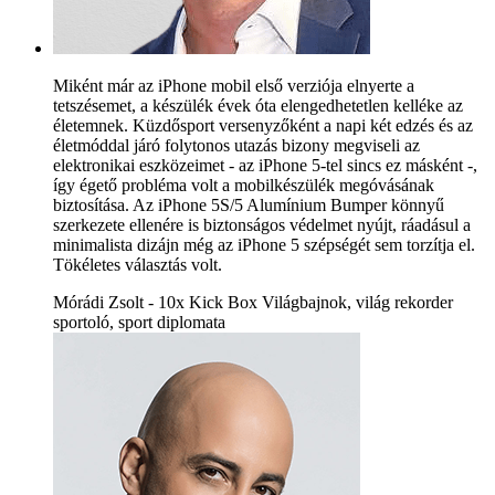
Miként már az iPhone mobil első verziója elnyerte a
tetszésemet, a készülék évek óta elengedhetetlen kelléke az
életemnek. Küzdősport versenyzőként a napi két edzés és az
életmóddal járó folytonos utazás bizony megviseli az
elektronikai eszközeimet - az iPhone 5-tel sincs ez másként -,
így égető probléma volt a mobilkészülék megóvásának
biztosítása. Az iPhone 5S/5 Alumínium Bumper könnyű
szerkezete ellenére is biztonságos védelmet nyújt, ráadásul a
minimalista dizájn még az iPhone 5 szépségét sem torzítja el.
Tökéletes választás volt.
Mórádi Zsolt - 10x Kick Box Világbajnok, világ rekorder
sportoló, sport diplomata