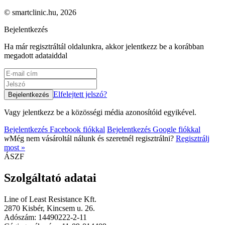
© smartclinic.hu, 2026
Bejelentkezés
Ha már regisztráltál oldalunkra, akkor jelentkezz be a korábban
megadott adataiddal
Elfelejtett jelszó?
Vagy jelentkezz be a közösségi média azonosítóid egyikével.
Bejelentkezés Facebook fiókkal
Bejelentkezés Google fiókkal
w
Még nem vásároltál nálunk és szeretnél regisztrálni?
Regisztrálj
most »
ÁSZF
Szolgáltató adatai
Line of Least Resistance Kft.
2870 Kisbér, Kincsem u. 26.
Adószám: 14490222-2-11