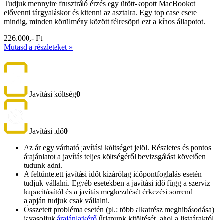
Tudjuk mennyire frusztráló érzés egy ütött-kopott MacBookot
elővenni tárgyaláskor és kitenni az asztalra. Egy top case csere
mindig, minden körülmény között félresöpri ezt a kínos állapotot.
226.000,- Ft
Mutasd a részleteket »
Javítási költség
0
Javítási idő
0
Az ár egy várható javítási költséget jelöl. Részletes és pontos
árajánlatot a javítás teljes költségéről bevizsgálást követően
tudunk adni.
A feltüntetett javítási időt kizárólag időpontfoglalás esetén
tudjuk vállalni. Egyéb esetekben a javítási idő függ a szerviz
kapacitásától és a javítás megkezdését érkezési sorrend
alapján tudjuk csak vállalni.
Összetett probléma esetén (pl.: több alkatrész meghibásodása)
javasoljuk
árajánlatkérő
űrlapunk kitöltését, ahol a listaáraktól