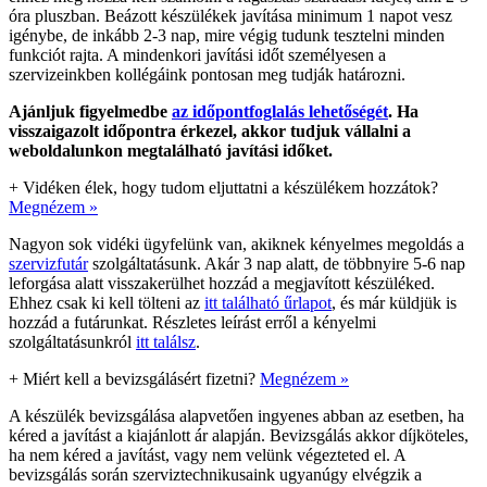
óra pluszban. Beázott készülékek javítása minimum 1 napot vesz
igénybe, de inkább 2-3 nap, mire végig tudunk tesztelni minden
funkciót rajta. A mindenkori javítási időt személyesen a
szervizeinkben kollégáink pontosan meg tudják határozni.
Ajánljuk figyelmedbe
az időpontfoglalás lehetőségét
. Ha
visszaigazolt időpontra érkezel, akkor tudjuk vállalni a
weboldalunkon megtalálható javítási időket.
+
Vidéken élek, hogy tudom eljuttatni a készülékem hozzátok?
Megnézem »
Nagyon sok vidéki ügyfelünk van, akiknek kényelmes megoldás a
szervizfutár
szolgáltatásunk. Akár 3 nap alatt, de többnyire 5-6 nap
leforgása alatt visszakerülhet hozzád a megjavított készüléked.
Ehhez csak ki kell tölteni az
itt található űrlapot
, és már küldjük is
hozzád a futárunkat. Részletes leírást erről a kényelmi
szolgáltatásunkról
itt találsz
.
+
Miért kell a bevizsgálásért fizetni?
Megnézem »
A készülék bevizsgálása alapvetően ingyenes abban az esetben, ha
kéred a javítást a kiajánlott ár alapján. Bevizsgálás akkor díjköteles,
ha nem kéred a javítást, vagy nem velünk végezteted el. A
bevizsgálás során szerviztechnikusaink ugyanúgy elvégzik a