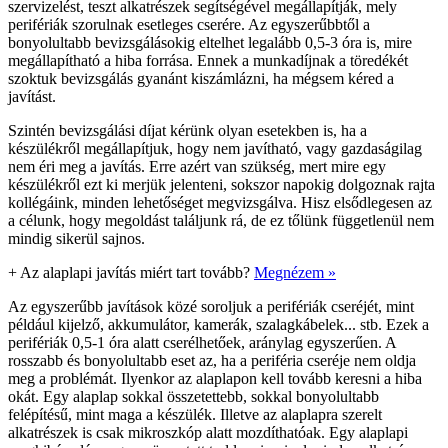
szervizelést, teszt alkatrészek segítségével megállapítják, mely
perifériák szorulnak esetleges cserére. Az egyszerűbbtől a
bonyolultabb bevizsgálásokig eltelhet legalább 0,5-3 óra is, mire
megállapítható a hiba forrása. Ennek a munkadíjnak a töredékét
szoktuk bevizsgálás gyanánt kiszámlázni, ha mégsem kéred a
javítást.
Szintén bevizsgálási díjat kérünk olyan esetekben is, ha a
készülékről megállapítjuk, hogy nem javítható, vagy gazdaságilag
nem éri meg a javítás. Erre azért van szükség, mert mire egy
készülékről ezt ki merjük jelenteni, sokszor napokig dolgoznak rajta
kollégáink, minden lehetőséget megvizsgálva. Hisz elsődlegesen az
a célunk, hogy megoldást találjunk rá, de ez tőlünk függetlenül nem
mindig sikerül sajnos.
+
Az alaplapi javítás miért tart tovább?
Megnézem »
Az egyszerűbb javítások közé soroljuk a perifériák cseréjét, mint
például kijelző, akkumulátor, kamerák, szalagkábelek... stb. Ezek a
perifériák 0,5-1 óra alatt cserélhetőek, aránylag egyszerűen. A
rosszabb és bonyolultabb eset az, ha a periféria cseréje nem oldja
meg a problémát. Ilyenkor az alaplapon kell tovább keresni a hiba
okát. Egy alaplap sokkal összetettebb, sokkal bonyolultabb
felépítésű, mint maga a készülék. Illetve az alaplapra szerelt
alkatrészek is csak mikroszkóp alatt mozdíthatóak. Egy alaplapi