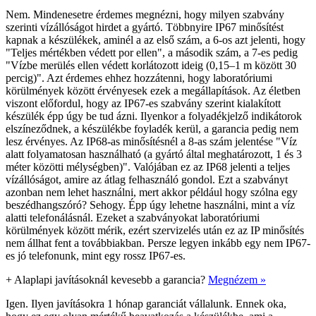
Nem. Mindenesetre érdemes megnézni, hogy milyen szabvány
szerinti vízállóságot hirdet a gyártó. Többnyire IP67 minősítést
kapnak a készülékek, aminél a az első szám, a 6-os azt jelenti, hogy
"Teljes mértékben védett por ellen", a második szám, a 7-es pedig
"Vízbe merülés ellen védett korlátozott ideig (0,15–1 m között 30
percig)". Azt érdemes ehhez hozzátenni, hogy laboratóriumi
körülmények között érvényesek ezek a megállapítások. Az életben
viszont előfordul, hogy az IP67-es szabvány szerint kialakított
készülék épp úgy be tud ázni. Ilyenkor a folyadékjelző indikátorok
elszíneződnek, a készülékbe foyladék kerül, a garancia pedig nem
lesz érvényes. Az IP68-as minősítésnél a 8-as szám jelentése "Víz
alatt folyamatosan használható (a gyártó által meghatározott, 1 és 3
méter közötti mélységben)". Valójában ez az IP68 jelenti a teljes
vízállóságot, amire az átlag felhasználó gondol. Ezt a szabványt
azonban nem lehet használni, mert akkor például hogy szólna egy
beszédhangszóró? Sehogy. Épp úgy lehetne használni, mint a víz
alatti telefonálásnál. Ezeket a szabványokat laboratóriumi
körülmények között mérik, ezért szervizelés után ez az IP minősítés
nem állhat fent a továbbiakban. Persze legyen inkább egy nem IP67-
es jó telefonunk, mint egy rossz IP67-es.
+
Alaplapi javításoknál kevesebb a garancia?
Megnézem »
Igen. Ilyen javításokra 1 hónap garanciát vállalunk. Ennek oka,