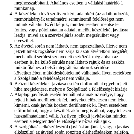
meghosszabbítani. Általános esetben a vállalási határidő 1
munkanap.
A készüléken lévő szoftverekért, adatokért (az adathordozók,
memóriakártyák tartalmáért) semminemű felelősséget nem
tudunk vállalni. Ezért kérjük, minden esetben mentse le
fontos, vagy pótolhatatlan adatait mielőtt készülékét javításra
leadja, mivel az a szervizeljárás során megsérülhet vagy
elveszthet.
Az átvétel során nem látható, nem tapasztalható, illetve nem
jelzett hibák rögzítése nem zárja ki azok átvételkori meglétét,
mechanikai sérülést szenvedett eszközök még abban az
esetben is, ha külső sérülés nem látható rajtuk és az eszköz
működőképes a belső integrált áramkörök sérülése
következtében működésképtelenné válhatnak. Ilyen esetekben
a Szolgáltató a felelősséget nem vállalja.
Beázott készülékek javítása esetén előfordulhat egyéb rejtett
hiba megjelenése, melyre a Szolgáltató a felelősségét kizárja.
Alaplapi javítások esetén fennállhat annak az esélye, hogy
rejtett hibák merülhetnek fel, melyeket előzetesen nem lehet
kimérni, csak javítás közben derülhetnek ki. Ilyen esetekben
előfordulhat, hogy a készülék akár meg is állhat, vagy teljesen
használhatatlanná válik. Az ilyen jellegű javításokat minden
esetben a Megrendelő felelősségére bízva vállaljuk.
A szolgáltatás elkészüléséről (javítási árajánlat, vagy a javítás
elkészülte) az átvétel során rögzített elérhetőségeken (telefon,