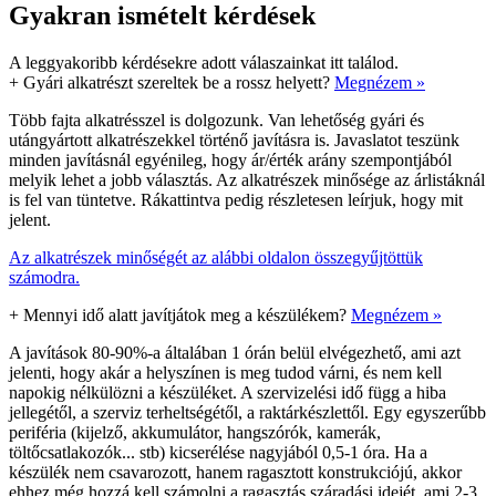
Gyakran ismételt kérdések
A leggyakoribb kérdésekre adott válaszainkat itt találod.
+
Gyári alkatrészt szereltek be a rossz helyett?
Megnézem »
Több fajta alkatrésszel is dolgozunk. Van lehetőség gyári és
utángyártott alkatrészekkel történő javításra is. Javaslatot teszünk
minden javításnál egyénileg, hogy ár/érték arány szempontjából
melyik lehet a jobb választás. Az alkatrészek minősége az árlistáknál
is fel van tüntetve. Rákattintva pedig részletesen leírjuk, hogy mit
jelent.
Az alkatrészek minőségét az alábbi oldalon összegyűjtöttük
számodra.
+
Mennyi idő alatt javítjátok meg a készülékem?
Megnézem »
A javítások 80-90%-a általában 1 órán belül elvégezhető, ami azt
jelenti, hogy akár a helyszínen is meg tudod várni, és nem kell
napokig nélkülözni a készüléket. A szervizelési idő függ a hiba
jellegétől, a szerviz terheltségétől, a raktárkészlettől. Egy egyszerűbb
periféria (kijelző, akkumulátor, hangszórók, kamerák,
töltőcsatlakozók... stb) kicserélése nagyjából 0,5-1 óra. Ha a
készülék nem csavarozott, hanem ragasztott konstrukciójú, akkor
ehhez még hozzá kell számolni a ragasztás száradási idejét, ami 2-3