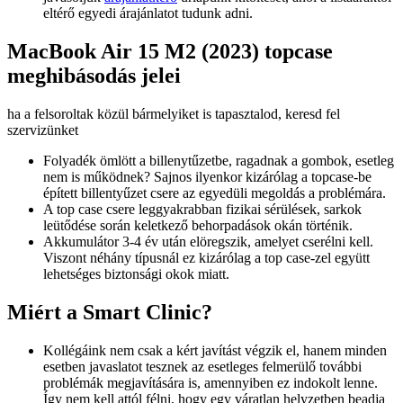
eltérő egyedi árajánlatot tudunk adni.
MacBook Air 15 M2 (2023) topcase
meghibásodás jelei
ha a felsoroltak közül bármelyiket is tapasztalod, keresd fel
szervizünket
Folyadék ömlött a billenytűzetbe, ragadnak a gombok, esetleg
nem is működnek? Sajnos ilyenkor kizárólag a topcase-be
épített billentyűzet csere az egyedüli megoldás a problémára.
A top case csere leggyakrabban fizikai sérülések, sarkok
leütődése során keletkező behorpadások okán történik.
Akkumulátor 3-4 év után elöregszik, amelyet cserélni kell.
Viszont néhány típusnál ez kizárólag a top case-zel együtt
lehetséges biztonsági okok miatt.
Miért a Smart Clinic?
Kollégáink nem csak a kért javítást végzik el, hanem minden
esetben javaslatot tesznek az esetleges felmerülő további
problémák megjavítására is, amennyiben ez indokolt lenne.
Így nem kell attól félni, hogy egy váratlan helyzetben beadja