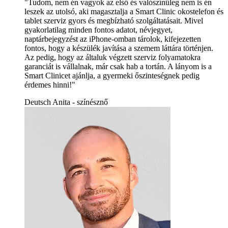
"Tudom, nem én vagyok az első és valószínűleg nem is én
leszek az utolsó, aki magasztalja a Smart Clinic okostelefon és
tablet szerviz gyors és megbízható szolgáltatásait. Mivel
gyakorlatilag minden fontos adatot, névjegyet,
naptárbejegyzést az iPhone-omban tárolok, kifejezetten
fontos, hogy a készülék javítása a szemem láttára történjen.
Az pedig, hogy az általuk végzett szerviz folyamatokra
garanciát is vállalnak, már csak hab a tortán. A lányom is a
Smart Clinicet ajánlja, a gyermeki őszinteségnek pedig
érdemes hinni!"
Deutsch Anita - színésznő