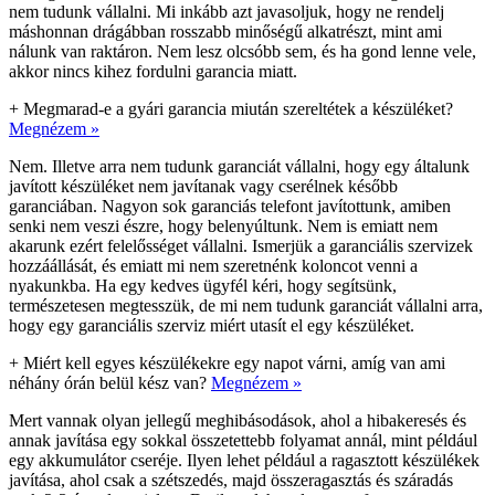
nem tudunk vállalni. Mi inkább azt javasoljuk, hogy ne rendelj
máshonnan drágábban rosszabb minőségű alkatrészt, mint ami
nálunk van raktáron. Nem lesz olcsóbb sem, és ha gond lenne vele,
akkor nincs kihez fordulni garancia miatt.
+
Megmarad-e a gyári garancia miután szereltétek a készüléket?
Megnézem »
Nem. Illetve arra nem tudunk garanciát vállalni, hogy egy általunk
javított készüléket nem javítanak vagy cserélnek később
garanciában. Nagyon sok garanciás telefont javítottunk, amiben
senki nem veszi észre, hogy belenyúltunk. Nem is emiatt nem
akarunk ezért felelősséget vállalni. Ismerjük a garanciális szervizek
hozzáállását, és emiatt mi nem szeretnénk koloncot venni a
nyakunkba. Ha egy kedves ügyfél kéri, hogy segítsünk,
természetesen megtesszük, de mi nem tudunk garanciát vállalni arra,
hogy egy garanciális szerviz miért utasít el egy készüléket.
+
Miért kell egyes készülékekre egy napot várni, amíg van ami
néhány órán belül kész van?
Megnézem »
Mert vannak olyan jellegű meghibásodások, ahol a hibakeresés és
annak javítása egy sokkal összetettebb folyamat annál, mint például
egy akkumulátor cseréje. Ilyen lehet például a ragasztott készülékek
javítása, ahol csak a szétszedés, majd összeragasztás és száradás