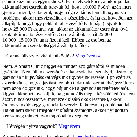
semmi köze nincs egymáshoz. Olyan helyzetekben, amikor például
akkumulátort cserélünk (tegyük fel, hogy 10.000 Ft-ért), azért mert
gyorsan merül, és kiderül, hogy még ezután is fennáll ugyanaz a
probléma, akkor megvizsgáljuk a készüléket, és ha ezt követően azt
állapítjuk meg, hogy például töltésvezérlő IC hibája (tegyük fel,
hogy 25.000 Ft az ára) van, akkor az akkumulátor csere árát jóvá
szoktuk írni a töltésvezérlő IC csere árából. Tehát 25.000-
10.000=15.000 Ft, amit fizetni kell. Ebben az esetben az
akkumulátor csere költségét átvállaljuk tőled.
+
Garanciális szervizként működtök?
Megnézem »
Nem. A Smart Clinic független minden szolgáltatótól és minden
gyártótól. Nem állunk szerződéses kapcsolatban senkivel, kizárólag
garancián túli javításokat végzünk ügyfeleink részére. Épp ezért az
az érdekünk, hogy a javítást legjobb tudásunk szerint elvégezzük, és
nem azon dolgozunk, hogy bújjunk ki a garanciális feltételek alól.
Ugyanakkor azt javasoljuk, ha garanciális még a készüléked (és nem
ázott, nincs összetörve, mert ezek kizáró okok lesznek), akkor
érdemes inkább egy garanciális szervizt felkeresni a problémáddal.
Ha ott nem sikerül megoldást kínálni számodra, akkor nyugodtan
keress meg minket, és megpróbálunk segíteni.
+
Hétvégén nyitva vagytok?
Megnézem »
A mindenkori nyitvatartási időnket
itt meg tudod nézni
.