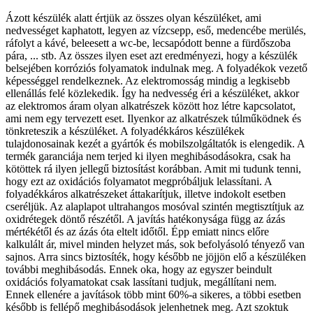
Ázott készülék alatt értjük az összes olyan készüléket, ami
nedvességet kaphatott, legyen az vízcsepp, eső, medencébe merülés,
ráfolyt a kávé, beleesett a wc-be, lecsapódott benne a fürdőszoba
pára, ... stb. Az összes ilyen eset azt eredményezi, hogy a készülék
belsejében korróziós folyamatok indulnak meg. A folyadékok vezető
képességgel rendelkeznek. Az elektromosság mindig a legkisebb
ellenállás felé közlekedik. Így ha nedvesség éri a készüléket, akkor
az elektromos áram olyan alkatrészek között hoz létre kapcsolatot,
ami nem egy tervezett eset. Ilyenkor az alkatrészek túlműködnek és
tönkreteszik a készüléket. A folyadékkáros készülékek
tulajdonosainak kezét a gyártók és mobilszolgáltatók is elengedik. A
termék garanciája nem terjed ki ilyen meghibásodásokra, csak ha
kötöttek rá ilyen jellegű biztosítást korábban. Amit mi tudunk tenni,
hogy ezt az oxidációs folyamatot megpróbáljuk lelassítani. A
folyadékkáros alkatrészeket áttakarítjuk, illetve indokolt esetben
cseréljük. Az alaplapot ultrahangos mosóval szintén megtisztítjuk az
oxidrétegek döntő részétől. A javítás hatékonysága függ az ázás
mértékétől és az ázás óta eltelt időtől. Épp emiatt nincs előre
kalkulált ár, mivel minden helyzet más, sok befolyásoló tényező van
sajnos. Arra sincs biztosíték, hogy később ne jöjjön elő a készüléken
további meghibásodás. Ennek oka, hogy az egyszer beindult
oxidációs folyamatokat csak lassítani tudjuk, megállítani nem.
Ennek ellenére a javítások több mint 60%-a sikeres, a többi esetben
később is fellépő meghibásodások jelenhetnek meg. Azt szoktuk