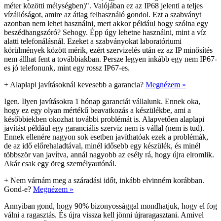
méter közötti mélységben)". Valójában ez az IP68 jelenti a teljes
vízállóságot, amire az átlag felhasználó gondol. Ezt a szabványt
azonban nem lehet használni, mert akkor például hogy szólna egy
beszédhangszóró? Sehogy. Épp úgy lehetne használni, mint a víz
alatti telefonálásnál. Ezeket a szabványokat laboratóriumi
körülmények között mérik, ezért szervizelés után ez az IP minősítés
nem állhat fent a továbbiakban. Persze legyen inkább egy nem IP67-
es jó telefonunk, mint egy rossz IP67-es.
+
Alaplapi javításoknál kevesebb a garancia?
Megnézem »
Igen. Ilyen javításokra 1 hónap garanciát vállalunk. Ennek oka,
hogy ez egy olyan mértékű beavatkozás a készülékbe, ami a
későbbiekben okozhat további problémát is. Alapvetően alaplapi
javítást például egy garanciális szerviz nem is vállal (nem is tud).
Ennek ellenére nagyon sok esetben javíthatóak ezek a problémák,
de az idő előrehaladtával, minél idősebb egy készülék, és minél
többször van javítva, annál nagyobb az esély rá, hogy újra elromlik.
Akár csak egy öreg személyautónál.
+
Nem várnám meg a száradási időt, inkább elvinném korábban.
Gond-e?
Megnézem »
Annyiban gond, hogy 90% bizonyossággal mondhatjuk, hogy el fog
válni a ragasztás. És újra vissza kell jönni újraragasztani. Amivel