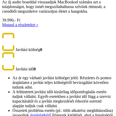
Az új audio boarddal visszaadjuk MacBookod számára azt a
tulajdonságot, hogy ismét megszólaltathassa szívünk ritmusát, a
csendből megszületve varázsoljon életet a hangokba.
39.990,- Ft
Mutasd a részleteket »
Javítási költség
0
Javítási idő
0
Az ár egy várható javítási költséget jelöl. Részletes és pontos
árajánlatot a javítás teljes költségéről bevizsgálást követően
tudunk adni.
A feltüntetett javítási időt kizárólag időpontfoglalás esetén
tudjuk vállalni. Egyéb esetekben a javítási idő függ a szerviz
kapacitásától és a javítás megkezdését érkezési sorrend
alapján tudjuk csak vállalni.
Összetett probléma esetén (pl.: több alkatrész meghibásodása)
javasoljuk
árajánlatkérő
űrlapunk kitöltését, ahol a listaáraktól