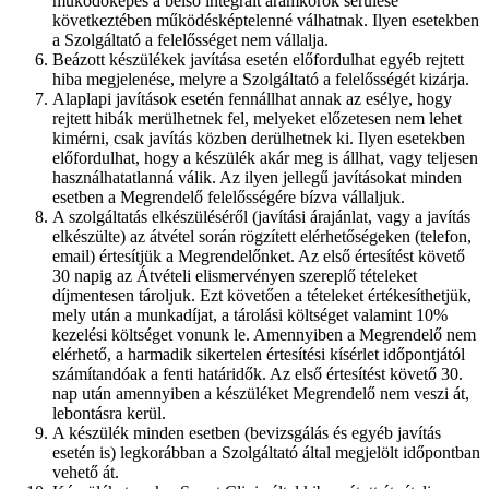
működőképes a belső integrált áramkörök sérülése
következtében működésképtelenné válhatnak. Ilyen esetekben
a Szolgáltató a felelősséget nem vállalja.
Beázott készülékek javítása esetén előfordulhat egyéb rejtett
hiba megjelenése, melyre a Szolgáltató a felelősségét kizárja.
Alaplapi javítások esetén fennállhat annak az esélye, hogy
rejtett hibák merülhetnek fel, melyeket előzetesen nem lehet
kimérni, csak javítás közben derülhetnek ki. Ilyen esetekben
előfordulhat, hogy a készülék akár meg is állhat, vagy teljesen
használhatatlanná válik. Az ilyen jellegű javításokat minden
esetben a Megrendelő felelősségére bízva vállaljuk.
A szolgáltatás elkészüléséről (javítási árajánlat, vagy a javítás
elkészülte) az átvétel során rögzített elérhetőségeken (telefon,
email) értesítjük a Megrendelőnket. Az első értesítést követő
30 napig az Átvételi elismervényen szereplő tételeket
díjmentesen tároljuk. Ezt követően a tételeket értékesíthetjük,
mely után a munkadíjat, a tárolási költséget valamint 10%
kezelési költséget vonunk le. Amennyiben a Megrendelő nem
elérhető, a harmadik sikertelen értesítési kísérlet időpontjától
számítandóak a fenti határidők. Az első értesítést követő 30.
nap után amennyiben a készüléket Megrendelő nem veszi át,
lebontásra kerül.
A készülék minden esetben (bevizsgálás és egyéb javítás
esetén is) legkorábban a Szolgáltató által megjelölt időpontban
vehető át.