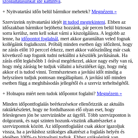
szolgáltatásunkat ide kattintva
.
+
Nyitvatartási időn belül bármikor mehetek?
Megnézem »
Szervizeink nyitvatartási idejét
itt tudod megtekinteni
. Ebben az
időszakban bármikor bejöhetsz hozzánk, pár percen belül biztosan
sorra kerülsz, nem kell sokat várni a kiszolgálásra. A legjobb az
lenne, ha
időpontot foglalnál
, mert akkor garantáltan veled fognak
kollégáink foglalkozni. Próbálj minden esetben úgy időzíteni, hogy
ne zárás előtt 10 perccel érkezz, mert akkor valószínűleg már csak
következő nap fogunk tudni nekiállni a készülék javításának. Ha
zárás előtt legkésőbb 1 órával megérkezel, akkor nagy esély van rá,
hogy még zárásig be tudjuk vállalni a készüléket úgy, hogy még
akkor el is tudod vinni. Természetesen a javítási időt mindig a
helyszínen tudjuk pontosan megállapítani. A javítási idő minden
esetben függ a meghibásodás jellegétől és a szerviz terheltségétől.
+
Holnapra miért nem tudok időpontot foglalni?
Megnézem »
Minden időpontfoglalás beérkezésekor ellenőrizzük az aktuális
raktárkészletet, hogy ne fordulhasson elő olyan eset, hogy
feleslegesen jön be szervizünkbe az ügyfél. Több szervizponton is
dolgozunk, és napi szinten hozunk-viszünk alkatrészeket a
szervizpontok között. Az időpontfoglalást csak akkor igazoljuk
vissza, ha a javításhoz szükséges alkatrészt a foglalás helyén és
idejében 100%-ra biztosítani tudjuk. Ehhez szükségünk van