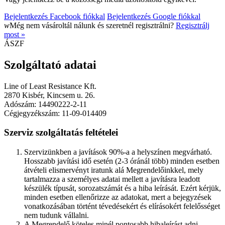
Bejelentkezés Facebook fiókkal
Bejelentkezés Google fiókkal
w
Még nem vásároltál nálunk és szeretnél regisztrálni?
Regisztrálj
most »
ÁSZF
Szolgáltató adatai
Line of Least Resistance Kft.
2870 Kisbér, Kincsem u. 26.
Adószám: 14490222-2-11
Cégjegyzékszám: 11-09-014409
Szerviz szolgáltatás feltételei
Szervizünkben a javítások 90%-a a helyszínen megvárható.
Hosszabb javítási idő esetén (2-3 óránál több) minden esetben
átvételi elismervényt iratunk alá Megrendelőinkkel, mely
tartalmazza a személyes adatai mellett a javításra leadott
készülék típusát, sorozatszámát és a hiba leírását. Ezért kérjük,
minden esetben ellenőrizze az adatokat, mert a bejegyzések
vonatkozásában történt tévedésekért és elírásokért felelősséget
nem tudunk vállalni.
A Megrendelő köteles minél pontosabb hibaleírást adni