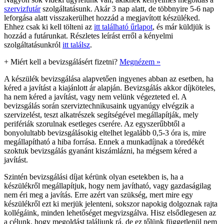
szervizfutár
szolgáltatásunk. Akár 3 nap alatt, de többnyire 5-6 nap
leforgása alatt visszakerülhet hozzád a megjavított készüléked.
Ehhez csak ki kell tölteni az
itt található űrlapot
, és már küldjük is
hozzád a futárunkat. Részletes leírást erről a kényelmi
szolgáltatásunkról
itt találsz
.
+
Miért kell a bevizsgálásért fizetni?
Megnézem »
A készülék bevizsgálása alapvetően ingyenes abban az esetben, ha
kéred a javítást a kiajánlott ár alapján. Bevizsgálás akkor díjköteles,
ha nem kéred a javítást, vagy nem velünk végezteted el. A
bevizsgálás során szerviztechnikusaink ugyanúgy elvégzik a
szervizelést, teszt alkatrészek segítségével megállapítják, mely
perifériák szorulnak esetleges cserére. Az egyszerűbbtől a
bonyolultabb bevizsgálásokig eltelhet legalább 0,5-3 óra is, mire
megállapítható a hiba forrása. Ennek a munkadíjnak a töredékét
szoktuk bevizsgálás gyanánt kiszámlázni, ha mégsem kéred a
javítást.
Szintén bevizsgálási díjat kérünk olyan esetekben is, ha a
készülékről megállapítjuk, hogy nem javítható, vagy gazdaságilag
nem éri meg a javítás. Erre azért van szükség, mert mire egy
készülékről ezt ki merjük jelenteni, sokszor napokig dolgoznak rajta
kollégáink, minden lehetőséget megvizsgálva. Hisz elsődlegesen az
a célunk, hogy megoldást találjunk rá, de ez tőlünk függetlenül nem