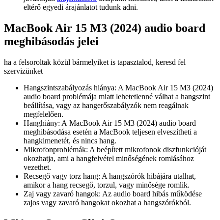
eltérő egyedi árajánlatot tudunk adni.
MacBook Air 15 M3 (2024) audio board
meghibásodás jelei
ha a felsoroltak közül bármelyiket is tapasztalod, keresd fel
szervizünket
Hangszintszabályozás hiánya: A MacBook Air 15 M3 (2024)
audio board problémája miatt lehetetlenné válhat a hangszint
beállítása, vagy az hangerőszabályzók nem reagálnak
megfelelően.
Hanghiány: A MacBook Air 15 M3 (2024) audio board
meghibásodása esetén a MacBook teljesen elveszítheti a
hangkimenetét, és nincs hang.
Mikrofonproblémák: A beépített mikrofonok diszfunkcióját
okozhatja, ami a hangfelvétel minőségének romlásához
vezethet.
Recsegő vagy torz hang: A hangszórók hibájára utalhat,
amikor a hang recsegő, torzul, vagy minősége romlik.
Zaj vagy zavaró hangok: Az audio board hibás működése
zajos vagy zavaró hangokat okozhat a hangszórókból.