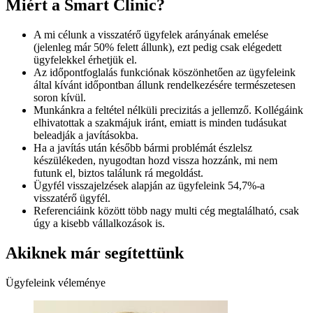
Miért a Smart Clinic?
A mi célunk a visszatérő ügyfelek arányának emelése
(jelenleg már 50% felett állunk), ezt pedig csak elégedett
ügyfelekkel érhetjük el.
Az időpontfoglalás funkciónak köszönhetően az ügyfeleink
által kívánt időpontban állunk rendelkezésére természetesen
soron kívül.
Munkánkra a feltétel nélküli precizitás a jellemző. Kollégáink
elhivatottak a szakmájuk iránt, emiatt is minden tudásukat
beleadják a javításokba.
Ha a javítás után később bármi problémát észlelsz
készülékeden, nyugodtan hozd vissza hozzánk, mi nem
futunk el, biztos találunk rá megoldást.
Ügyfél visszajelzések alapján az ügyfeleink 54,7%-a
visszatérő ügyfél.
Referenciáink között több nagy multi cég megtalálható, csak
úgy a kisebb vállalkozások is.
Akiknek már segítettünk
Ügyfeleink véleménye