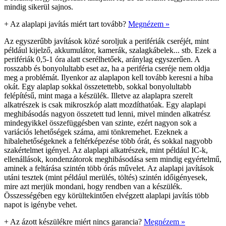
mindig sikerül sajnos.
+
Az alaplapi javítás miért tart tovább?
Megnézem »
Az egyszerűbb javítások közé soroljuk a perifériák cseréjét, mint
például kijelző, akkumulátor, kamerák, szalagkábelek... stb. Ezek a
perifériák 0,5-1 óra alatt cserélhetőek, aránylag egyszerűen. A
rosszabb és bonyolultabb eset az, ha a periféria cseréje nem oldja
meg a problémát. Ilyenkor az alaplapon kell tovább keresni a hiba
okát. Egy alaplap sokkal összetettebb, sokkal bonyolultabb
felépítésű, mint maga a készülék. Illetve az alaplapra szerelt
alkatrészek is csak mikroszkóp alatt mozdíthatóak. Egy alaplapi
meghibásodás nagyon összetett tud lenni, mivel minden alkatrész
mindegyikkel összefüggésben van szinte, ezért nagyon sok a
variációs lehetőségek száma, ami tönkremehet. Ezeknek a
hibalehetőségeknek a feltérképezése több órát, és sokkal nagyobb
szakértelmet igényel. Az alaplapi alkatrészek, mint például IC-k,
ellenállások, kondenzátorok meghibásodása sem mindig egyértelmű,
aminek a feltárása szintén több órás művelet. Az alaplapi javítások
utáni tesztek (mint például merülés, töltés) szintén időigényesek,
mire azt merjük mondani, hogy rendben van a készülék.
Összességében egy körültekintően elvégzett alaplapi javítás több
napot is igénybe vehet.
+
Az ázott készülékre miért nincs garancia?
Megnézem »