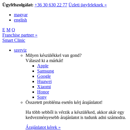
Ügyfélszolgálat:
+36 30 630 22 77
Üzleti ügyfeleknek »
magyar
english
E
M
Q
Franchise partner »
Smart Clinic
szerviz
Milyen készülékkel van gond?
Válaszd ki a márkát!
Apple
Samsung
Google
Huawei
Xiaomi
Honor
Sony
Összetett probléma esetén kérj árajánlatot!
Ha több sebből is vérzik a készüléked, akkor akár egy
kedvezményesebb árajánlatot is tudunk adni számodra.
Árajánlatot kérek »