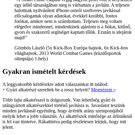
egy üdítő társaságában meg is várhattam a javítást. A teljesen
halottnak nyilvánított iPhone-omról szoftveres javítással
előcsalogattak olyan adatokat, évekkel korábbi, fontos
fotókat, amikre nem is számítottam. Teljesen meg voltam
elégedve mindennel, mindenkinek ajánlom is a fiúkat, kitűnő,
gyors és szakszerű segítséget kaptam tőlük. Ezután is idejárok
majd!"
Gömbös László (5x Kick-Box Európa bajnok, 6x Kick-box
világbajnok, 2013 World Combat Games (küzdősportok
olimpiája) 1.hely)
Gyakran ismételt kérdések
A leggyakoribb kérdésekre adott válaszainkat itt találod.
+
Gyári alkatrészt szereltek be a rossz helyett?
Megnézem »
Több fajta alkatrésszel is dolgozunk. Van lehetőség gyári és
utángyártott alkatrészekkel történő javításra is. Javaslatot teszünk
minden javításnál egyénileg, hogy ár/érték arány szempontjából
melyik lehet a jobb választás. Az alkatrészek minősége az árlistáknál
is fel van tüntetve. Rákattintva pedig részletesen leírjuk, hogy mit
jelent.