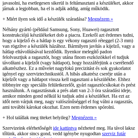
javasolni, ha esetlegesen sikerül is feltámasztani a készüléket, akkor
járnak a legjobban, ha el is adják addig, amíg működik.
+
Miért ilyen sok idő a készülék száradása?
Megnézem »
Néhány gyártó (például Samsung, Sony, Huawei) ragasztott
konstrukciójú készülékeket dob a piacra. Ezekről azt érdemes tudni,
hogy a kijelző és a hátlap is egy vékony ragasztó réteggel (2-3 mm)
van rögzítve a készülék házához. Bármilyen javítás a kijelző, vagy a
hátlap eltávolításával kezdődik. Ilyenkor melegítő padon
felolvasztjuk a ragasztót, hogy utána finom eszközökkel el tudjuk
távolítani a kijelzőt (vagy hátlapot), hogy hozzáférjünk a cserélendő
alkatrészhez. Ez a művelet nagyfokú precizitást és sok gyakorlatot
igényel egy szerviztechnikustól. A hibás alkatrész cseréje után a
kijelzőt vagy a hátlapot vissza kell ragasztani a készülékbe. Ehhez
többnyire egy speciális felületkezelőt, gyári ragasztócsíkokat és prést
használunk. A ragasztásnak a prés alatt van 2-3 óra száradási ideje,
amikor minden gond nélkül ki tudjuk adni a készüléket. Ha ezt az
időt nem várjuk meg, nagy valószínűséggel el fog válni a ragasztás,
ami további károkat okozhat. Ezen nem érdemes spórolni.
+
Hol talállak meg titeket helyileg?
Megnézem »
Szervizeink elérhetőségét
ide kattintva
nézheted meg. Ha távol laksz
tőlünk, akkor sincs gond, vedd igénybe nyugodtan
szerviz futár