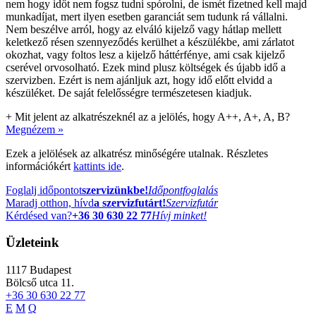
nem hogy időt nem fogsz tudni spórolni, de ismét fizetned kell majd
munkadíjat, mert ilyen esetben garanciát sem tudunk rá vállalni.
Nem beszélve arról, hogy az elváló kijelző vagy hátlap mellett
keletkező résen szennyeződés kerülhet a készülékbe, ami zárlatot
okozhat, vagy foltos lesz a kijelző háttérfénye, ami csak kijelző
cserével orvosolható. Ezek mind plusz költségek és újabb idő a
szervizben. Ezért is nem ajánljuk azt, hogy idő előtt elvidd a
készüléket. De saját felelősségre természetesen kiadjuk.
+
Mit jelent az alkatrészeknél az a jelölés, hogy A++, A+, A, B?
Megnézem »
Ezek a jelölések az alkatrész minőségére utalnak. Részletes
információkért
kattints ide
.
Foglalj időpontot
szervizünkbe!
Időpontfoglalás
Maradj otthon, hívd
a szervizfutárt!
Szervizfutár
Kérdésed van?
+36 30 630 22 77
Hívj minket!
Üzleteink
1117
Budapest
Bölcső utca 11.
+36 30 630 22 77
E
M
Q