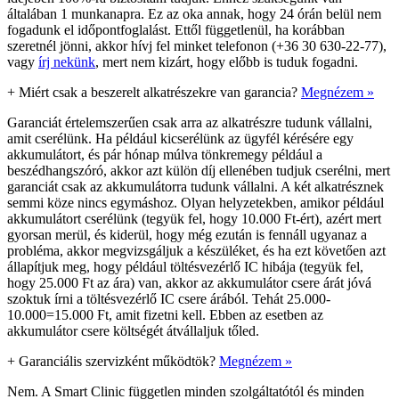
általában 1 munkanapra. Ez az oka annak, hogy 24 órán belül nem
fogadunk el időpontfoglalást. Ettől függetlenül, ha korábban
szeretnél jönni, akkor hívj fel minket telefonon (+36 30 630-22-77),
vagy
írj nekünk
, mert nem kizárt, hogy előbb is tuduk fogadni.
+
Miért csak a beszerelt alkatrészekre van garancia?
Megnézem »
Garanciát értelemszerűen csak arra az alkatrészre tudunk vállalni,
amit cserélünk. Ha például kicserélünk az ügyfél kérésére egy
akkumulátort, és pár hónap múlva tönkremegy például a
beszédhangszóró, akkor azt külön díj ellenében tudjuk cserélni, mert
garanciát csak az akkumulátorra tudunk vállalni. A két alkatrésznek
semmi köze nincs egymáshoz. Olyan helyzetekben, amikor például
akkumulátort cserélünk (tegyük fel, hogy 10.000 Ft-ért), azért mert
gyorsan merül, és kiderül, hogy még ezután is fennáll ugyanaz a
probléma, akkor megvizsgáljuk a készüléket, és ha ezt követően azt
állapítjuk meg, hogy például töltésvezérlő IC hibája (tegyük fel,
hogy 25.000 Ft az ára) van, akkor az akkumulátor csere árát jóvá
szoktuk írni a töltésvezérlő IC csere árából. Tehát 25.000-
10.000=15.000 Ft, amit fizetni kell. Ebben az esetben az
akkumulátor csere költségét átvállaljuk tőled.
+
Garanciális szervizként működtök?
Megnézem »
Nem. A Smart Clinic független minden szolgáltatótól és minden