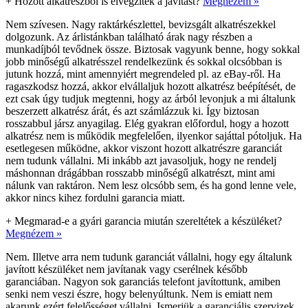
+
Hozott alkatrészből is elvégzitek a javítást?
Megnézem »
Nem szívesen. Nagy raktárkészlettel, bevizsgált alkatrészekkel
dolgozunk. Az árlistánkban található árak nagy részben a
munkadíjból tevődnek össze. Biztosak vagyunk benne, hogy sokkal
jobb minőségű alkatrésszel rendelkezünk és sokkal olcsóbban is
jutunk hozzá, mint amennyiért megrendeled pl. az eBay-ről. Ha
ragaszkodsz hozzá, akkor elvállaljuk hozott alkatrész beépítését, de
ezt csak úgy tudjuk megtenni, hogy az árból levonjuk a mi általunk
beszerzett alkatrész árát, és azt számlázzuk ki. Így biztosan
rosszabbul jársz anyagilag. Elég gyakran előfordul, hogy a hozott
alkatrész nem is működik megfelelően, ilyenkor sajáttal pótoljuk. Ha
esetlegesen működne, akkor viszont hozott alkatrészre garanciát
nem tudunk vállalni. Mi inkább azt javasoljuk, hogy ne rendelj
máshonnan drágábban rosszabb minőségű alkatrészt, mint ami
nálunk van raktáron. Nem lesz olcsóbb sem, és ha gond lenne vele,
akkor nincs kihez fordulni garancia miatt.
+
Megmarad-e a gyári garancia miután szereltétek a készüléket?
Megnézem »
Nem. Illetve arra nem tudunk garanciát vállalni, hogy egy általunk
javított készüléket nem javítanak vagy cserélnek később
garanciában. Nagyon sok garanciás telefont javítottunk, amiben
senki nem veszi észre, hogy belenyúltunk. Nem is emiatt nem
akarunk ezért felelősséget vállalni. Ismerjük a garanciális szervizek