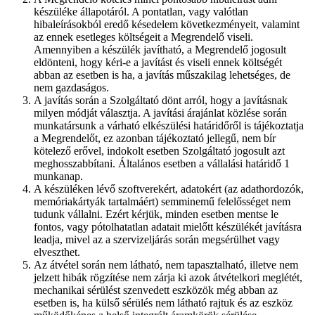
készüléke állapotáról. A pontatlan, vagy valótlan
hibaleírásokból eredő késedelem következményeit, valamint
az ennek esetleges költségeit a Megrendelő viseli.
Amennyiben a készülék javítható, a Megrendelő jogosult
eldönteni, hogy kéri-e a javítást és viseli ennek költségét
abban az esetben is ha, a javítás műszakilag lehetséges, de
nem gazdaságos.
A javítás során a Szolgáltató dönt arról, hogy a javításnak
milyen módját választja. A javítási árajánlat közlése során
munkatársunk a várható elkészülési határidőről is tájékoztatja
a Megrendelőt, ez azonban tájékoztató jellegű, nem bír
kötelező erővel, indokolt esetben Szolgáltató jogosult azt
meghosszabbítani. Általános esetben a vállalási határidő 1
munkanap.
A készüléken lévő szoftverekért, adatokért (az adathordozók,
memóriakártyák tartalmáért) semminemű felelősséget nem
tudunk vállalni. Ezért kérjük, minden esetben mentse le
fontos, vagy pótolhatatlan adatait mielőtt készülékét javításra
leadja, mivel az a szervizeljárás során megsérülhet vagy
elveszthet.
Az átvétel során nem látható, nem tapasztalható, illetve nem
jelzett hibák rögzítése nem zárja ki azok átvételkori meglétét,
mechanikai sérülést szenvedett eszközök még abban az
esetben is, ha külső sérülés nem látható rajtuk és az eszköz