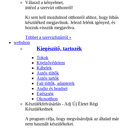
Válaszd a kényelmet,
intézd a szervizt otthonról!
Ki sem kell mozdulnod otthonról ahhoz, hogy hibás
készüléked megjavítsuk. Jelezd felénk igényed, és
hozzuk-visszük megjavítva.
Többet a szervizfutárról »
webshop
Kiegészítő, tartozék
Tokok
Kijelzővédelem
Kábelek
Autós töltők
Autós tartók
Fali töltők, adapterek
Audio és headset
Egészség
Okosotthon
Készülékfelvásárlás - Adj Új Életet Régi
Készülékednek
A program célja, hogy megvásároljuk az általad már
nem használt készülékeket.