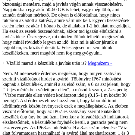
biztonsági mentésre, majd a javítás végén annak visszatöltésére.
Napjainkban egy akár 50-60 GB is lehet, vagy még több, ami
szintén órákban mérhető. De olyan is előfordulhat, hogy nincs
raktáron az adott alkatrész, amire várnunk kell. Egyedi beszerzések
esetén lehet ez akár 1 hónap is, de általában 1-2 hét alatt megoldjuk.
Ha ezek az esetek összeadódnak, akkor tud igazán elhúzódni a
javítás ideje. Összegezve, mi minden tőlünk telhetőt megteszünk,
hogy minél rövidebb legyen az idő, hisz mi is akkor járunk a
legjobban, ez közös érdekünk. Feleslegesen mi sem ülünk
készülékeken, mert magától nem fog meggyógyulni.
+
Vízálló marad a készülék a javítás után is?
Megnézem »
Nem. Mindenesetre érdemes megnézni, hogy milyen szabvány
szerinti vízállóságot hirdet a gyártó. Többnyire IP67 minősítést
kapnak a készülékek, aminél a az első szám, a 6-os azt jelenti, hogy
"Teljes mértékben védett por ellen", a második szám, a 7-es pedig
"Vízbe merülés ellen védett korlátozott ideig (0,15–1 m között 30
percig)". Azt érdemes ehhez hozzátenni, hogy laboratóriumi
körülmények között érvényesek ezek a megállapítások. Az életben
viszont előfordul, hogy az IP67-es szabvány szerint kialakított
készülék épp úgy be tud ázni. Ilyenkor a folyadékjelző indikátorok
elszíneződnek, a készülékbe foyladék kerül, a garancia pedig nem
lesz érvényes. Az IP68-as minősítésnél a 8-as szám jelentése "Víz
alatt folyamatosan használható (a gyártó által meghatározott, 1 és 3