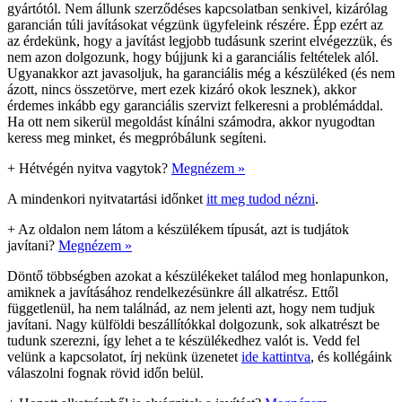
gyártótól. Nem állunk szerződéses kapcsolatban senkivel, kizárólag
garancián túli javításokat végzünk ügyfeleink részére. Épp ezért az
az érdekünk, hogy a javítást legjobb tudásunk szerint elvégezzük, és
nem azon dolgozunk, hogy bújjunk ki a garanciális feltételek alól.
Ugyanakkor azt javasoljuk, ha garanciális még a készüléked (és nem
ázott, nincs összetörve, mert ezek kizáró okok lesznek), akkor
érdemes inkább egy garanciális szervizt felkeresni a problémáddal.
Ha ott nem sikerül megoldást kínálni számodra, akkor nyugodtan
keress meg minket, és megpróbálunk segíteni.
+
Hétvégén nyitva vagytok?
Megnézem »
A mindenkori nyitvatartási időnket
itt meg tudod nézni
.
+
Az oldalon nem látom a készülékem típusát, azt is tudjátok
javítani?
Megnézem »
Döntő többségben azokat a készülékeket találod meg honlapunkon,
amiknek a javításához rendelkezésünkre áll alkatrész. Ettől
függetlenül, ha nem találnád, az nem jelenti azt, hogy nem tudjuk
javítani. Nagy külföldi beszállítókkal dolgozunk, sok alkatrészt be
tudunk szerezni, így lehet a te készülékedhez valót is. Vedd fel
velünk a kapcsolatot, írj nekünk üzenetet
ide kattintva
, és kollégáink
válaszolni fognak rövid időn belül.