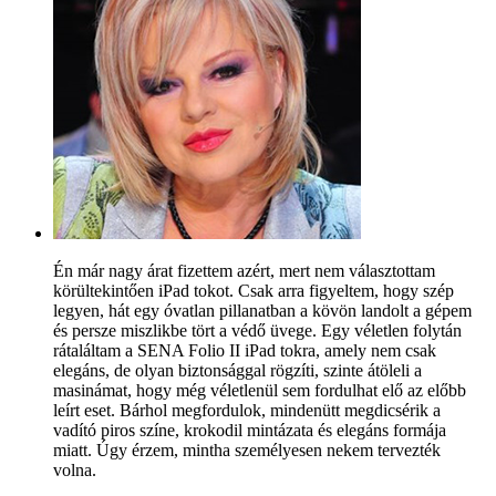
Én már nagy árat fizettem azért, mert nem választottam
körültekintően iPad tokot. Csak arra figyeltem, hogy szép
legyen, hát egy óvatlan pillanatban a kövön landolt a gépem
és persze miszlikbe tört a védő üvege. Egy véletlen folytán
rátaláltam a SENA Folio II iPad tokra, amely nem csak
elegáns, de olyan biztonsággal rögzíti, szinte átöleli a
masinámat, hogy még véletlenül sem fordulhat elő az előbb
leírt eset. Bárhol megfordulok, mindenütt megdicsérik a
vadító piros színe, krokodil mintázata és elegáns formája
miatt. Úgy érzem, mintha személyesen nekem tervezték
volna.