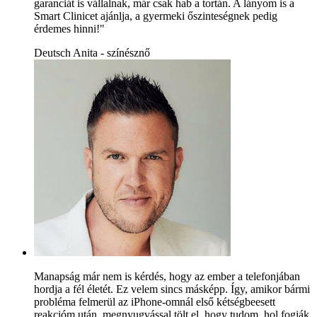
garanciát is vállalnak, már csak hab a tortán. A lányom is a
Smart Clinicet ajánlja, a gyermeki őszinteségnek pedig
érdemes hinni!"
Deutsch Anita - színésznő
Manapság már nem is kérdés, hogy az ember a telefonjában
hordja a fél életét. Ez velem sincs másképp. Így, amikor bármi
probléma felmerül az iPhone-omnál első kétségbeesett
reakcióm után, megnyugvással tölt el, hogy tudom, hol fogják