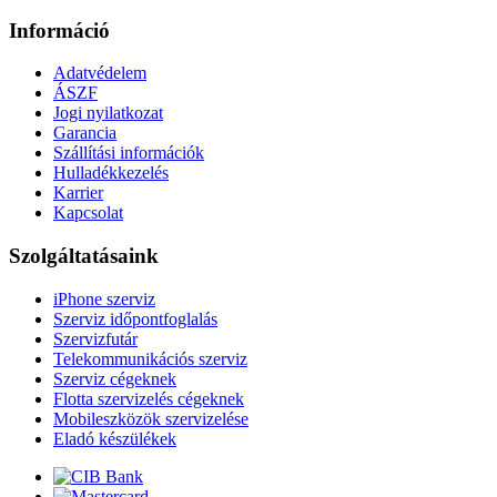
Információ
Adatvédelem
ÁSZF
Jogi nyilatkozat
Garancia
Szállítási információk
Hulladékkezelés
Karrier
Kapcsolat
Szolgáltatásaink
iPhone szerviz
Szerviz időpontfoglalás
Szervizfutár
Telekommunikációs szerviz
Szerviz cégeknek
Flotta szervizelés cégeknek
Mobileszközök szervizelése
Eladó készülékek