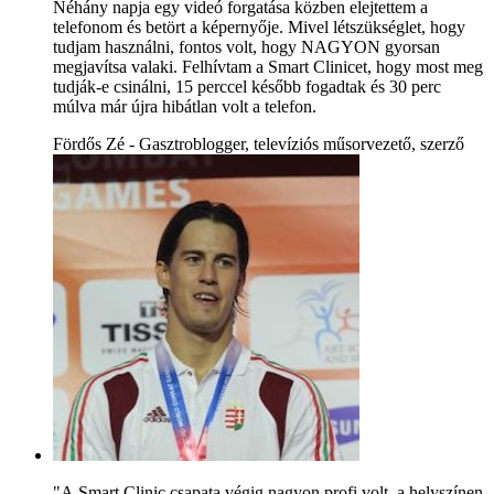
Néhány napja egy videó forgatása közben elejtettem a
telefonom és betört a képernyője. Mivel létszükséglet, hogy
tudjam használni, fontos volt, hogy NAGYON gyorsan
megjavítsa valaki. Felhívtam a Smart Clinicet, hogy most meg
tudják-e csinálni, 15 perccel később fogadtak és 30 perc
múlva már újra hibátlan volt a telefon.
Fördős Zé - Gasztroblogger, televíziós műsorvezető, szerző
"A Smart Clinic csapata végig nagyon profi volt, a helyszínen