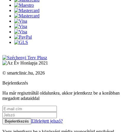
© smartclinic.hu, 2026
Bejelentkezés
Ha már regisztráltál oldalunkra, akkor jelentkezz be a korábban
megadott adataiddal
Elfelejtett jelszó?
Vagy jelentkezz be a közösségi média azonosítóid egyikével.