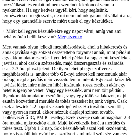
hozzáállását, és emiatt mi nem szeretnénk koloncot venni a
nyakunkba. Ha egy kedves ügyfél kéri, hogy segítsünk,
természetesen megtesszük, de mi nem tudunk garanciát vállalni arra,
hogy egy garanciális szerviz miért utasít el egy készüléket.
+
Miért kell egyes készülékekre egy napot várni, amíg van ami
néhány órán belül kész van?
Megnézem »
Mert vannak olyan jellegű meghibásodások, ahol a hibakeresés és
annak javítása egy sokkal összetettebb folyamat annál, mint például
egy akkumulátor cseréje. Ilyen lehet például a ragasztott készülékek
javítása, ahol csak a szétszedés, majd összeragasztás és száradás
csak 2-3 óra pluszt jelent. De ilyen lehet pl egy szoftveres
meghibásodás is, amikor több GB-nyi adatot kell mentenünk akár
órákig, majd a javítás után visszatölteni mindent. Egy ázott készülék
javítási ideje, mire minden hibát kizárunk, rossz esetben akár egy
hetet is igénybe vehet. Vagy egy készülék, ami nem tölt például.
Ilyenkor akkumulátort cserélünk, vagy egy töltőcsatlakozót, majd
ezután közvetlenül merülés és töltés teszteket hajtunk végre. Csak
ezek a tesztek 1-2 napot vesznek igénybe. Ha továbbra sem tölt,
vagy gyorsan merül, akkor nézzük alaplapi szinten tovább.
Töltésvezérlő IC, PM IC esetleg. Ezek cseréje csak önmagában 2-3
óra munka mikroszkóp alatt. Majd következik ismét a merülés és
töltés teszt. Újabb 1-2 nap. Sok készüléknél azzal kell kezdenünk,
hogy visszaállítjuk gyárilag a szoftvert, ami miatt szükség van egy