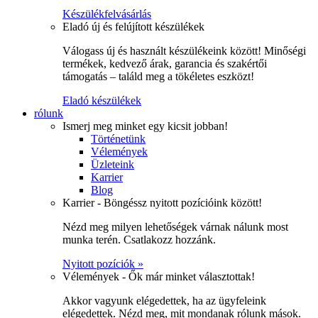
Készülékfelvásárlás
Eladó új és felújított készülékek
Válogass új és használt készülékeink között! Minőségi
termékek, kedvező árak, garancia és szakértői
támogatás – találd meg a tökéletes eszközt!
Eladó készülékek
rólunk
Ismerj meg minket egy kicsit jobban!
Történetünk
Vélemények
Üzleteink
Karrier
Blog
Karrier - Böngéssz nyitott pozícióink között!
Nézd meg milyen lehetőségek várnak nálunk most
munka terén. Csatlakozz hozzánk.
Nyitott pozíciók »
Vélemények - Ők már minket választottak!
Akkor vagyunk elégedettek, ha az ügyfeleink
elégedettek. Nézd meg, mit mondanak rólunk mások.