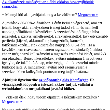
Az alkatrészek minőségét az alábbi oldalon összegyűjtöttük
számodra.
+
Mennyi idő alatt javítjátok meg a készülékem?
Megnézem »
A javítások 80-90%-a általában 1 órán belül elvégezhető, ami azt
jelenti, hogy akár a helyszínen is meg tudod várni, és nem kell
napokig nélkülözni a készüléket. A szervizelési idő függ a hiba
jellegétől, a szerviz terheltségétől, a raktárkészlettől. Egy egyszerűbb
periféria (kijelző, akkumulátor, hangszórók, kamerák,
töltőcsatlakozók... stb) kicserélése nagyjából 0,5-1 óra. Ha a
készülék nem csavarozott, hanem ragasztott konstrukciójú, akkor
ehhez még hozzá kell számolni a ragasztás száradási idejét, ami 2-3
óra pluszban. Beázott készülékek javítása minimum 1 napot vesz
igénybe, de inkább 2-3 nap, mire végig tudunk tesztelni minden
funkciót rajta. A mindenkori javítási időt személyesen a
szervizeinkben kollégáink pontosan meg tudják határozni.
Ajánljuk figyelmedbe
az időpontfoglalás lehetőségét
. Ha
visszaigazolt időpontra érkezel, akkor tudjuk vállalni a
weboldalunkon megtalálható javítási időket.
+
Vidéken élek, hogy tudom eljuttatni a készülékem hozzátok?
Megnézem »
Nagyon sok vidéki ügyfelünk van, akiknek kényelmes megoldás a