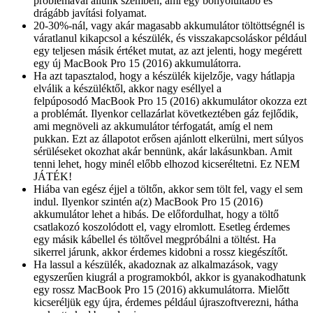
problémával állunk szemben, ami egy bonyolultabb és
drágább javítási folyamat.
20-30%-nál, vagy akár magasabb akkumulátor töltöttségnél is
váratlanul kikapcsol a készülék, és visszakapcsoláskor például
egy teljesen másik értéket mutat, az azt jelenti, hogy megérett
egy új MacBook Pro 15 (2016) akkumulátorra.
Ha azt tapasztalod, hogy a készülék kijelzője, vagy hátlapja
elválik a készüléktől, akkor nagy eséllyel a
felpúposodó MacBook Pro 15 (2016) akkumulátor okozza ezt
a problémát. Ilyenkor cellazárlat következtében gáz fejlődik,
ami megnöveli az akkumulátor térfogatát, amíg el nem
pukkan. Ezt az állapotot erősen ajánlott elkerülni, mert súlyos
sérüléseket okozhat akár bennünk, akár lakásunkban. Amit
tenni lehet, hogy minél előbb elhozod kicseréltetni. Ez NEM
JÁTÉK!
Hiába van egész éjjel a töltőn, akkor sem tölt fel, vagy el sem
indul. Ilyenkor szintén a(z) MacBook Pro 15 (2016)
akkumulátor lehet a hibás. De előfordulhat, hogy a töltő
csatlakozó koszolódott el, vagy elromlott. Esetleg érdemes
egy másik kábellel és töltővel megpróbálni a töltést. Ha
sikerrel járunk, akkor érdemes kidobni a rossz kiegészítőt.
Ha lassul a készülék, akadoznak az alkalmazások, vagy
egyszerűen kiugrál a programokból, akkor is gyanakodhatunk
egy rossz MacBook Pro 15 (2016) akkumulátorra. Mielőtt
kicseréljük egy újra, érdemes például újraszoftverezni, hátha