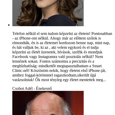
Telefon nélkül el sem tudom képzelni az életem! Pontosabban
- az iPhone-om nélkül. Ahogy már az előttem szólok is
elmondták, én is az életemet hordozom benne nap, mint nap,
és hát valljuk be, ki az , aki velem egykorú és el tudja
képzelni az életét üzenetek, hívások, szelfik és mondjuk
Facebook vagy Instagramra való posztolás nélkül? Nem
lennének sokan. Fontos számomra a precizitás és a
megbízhatóság: mindkettőt megtapasztalhattam a Smart
Clinic-nél! Köszönöm nekik, hogy életem első iPhone-ját,
amihez foggal-körömmel ragaszkodtam,sikerült újjá
varázsolniuk! Ők most tényleg egy életet mentettek meg...
Csobot Adél - Énekesnő