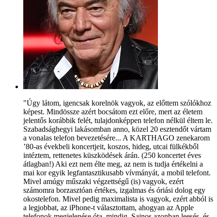
"Úgy látom, igencsak korelnök vagyok, az előttem szólókhoz
képest. Mindössze azért bocsátom ezt előre, mert az életem
jelentős korábbik felét, tulajdonképpen telefon nélkül éltem le.
Szabadsághegyi lakásomban anno, közel 20 esztendőt vártam
a vonalas telefon bevezetésére... A KARTHAGO zenekarom
’80-as évekbeli koncertjeit, koszos, hideg, utcai fülkékből
intéztem, rettenetes küszködések árán. (250 koncertet éves
átlagban!) Aki ezt nem élte meg, az nem is tudja értékelni a
mai kor egyik legfantasztikusabb vívmányát, a mobil telefont.
Mivel amúgy műszaki végzettségű (is) vagyok, ezért
számomra borzasztóan értékes, izgalmas és óriási dolog egy
okostelefon. Mivel pedig maximalista is vagyok, ezért abból is
a legjobbat, az iPhone-t választottam, ahogyan az Apple
telefonok megjelenése óta, mindig. Sajnos azonban leesés, és