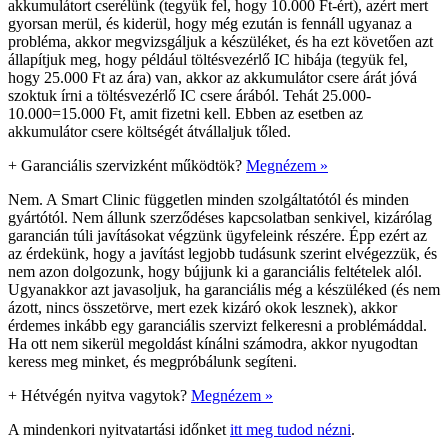
akkumulátort cserélünk (tegyük fel, hogy 10.000 Ft-ért), azért mert
gyorsan merül, és kiderül, hogy még ezután is fennáll ugyanaz a
probléma, akkor megvizsgáljuk a készüléket, és ha ezt követően azt
állapítjuk meg, hogy például töltésvezérlő IC hibája (tegyük fel,
hogy 25.000 Ft az ára) van, akkor az akkumulátor csere árát jóvá
szoktuk írni a töltésvezérlő IC csere árából. Tehát 25.000-
10.000=15.000 Ft, amit fizetni kell. Ebben az esetben az
akkumulátor csere költségét átvállaljuk tőled.
+
Garanciális szervizként működtök?
Megnézem »
Nem. A Smart Clinic független minden szolgáltatótól és minden
gyártótól. Nem állunk szerződéses kapcsolatban senkivel, kizárólag
garancián túli javításokat végzünk ügyfeleink részére. Épp ezért az
az érdekünk, hogy a javítást legjobb tudásunk szerint elvégezzük, és
nem azon dolgozunk, hogy bújjunk ki a garanciális feltételek alól.
Ugyanakkor azt javasoljuk, ha garanciális még a készüléked (és nem
ázott, nincs összetörve, mert ezek kizáró okok lesznek), akkor
érdemes inkább egy garanciális szervizt felkeresni a problémáddal.
Ha ott nem sikerül megoldást kínálni számodra, akkor nyugodtan
keress meg minket, és megpróbálunk segíteni.
+
Hétvégén nyitva vagytok?
Megnézem »
A mindenkori nyitvatartási időnket
itt meg tudod nézni
.