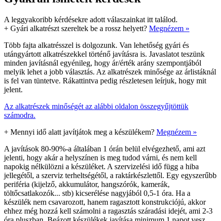
A leggyakoribb kérdésekre adott válaszainkat itt találod.
+
Gyári alkatrészt szereltek be a rossz helyett?
Megnézem »
Több fajta alkatrésszel is dolgozunk. Van lehetőség gyári és
utángyártott alkatrészekkel történő javításra is. Javaslatot teszünk
minden javításnál egyénileg, hogy ár/érték arány szempontjából
melyik lehet a jobb választás. Az alkatrészek minősége az árlistáknál
is fel van tüntetve. Rákattintva pedig részletesen leírjuk, hogy mit
jelent.
Az alkatrészek minőségét az alábbi oldalon összegyűjtöttük
számodra.
+
Mennyi idő alatt javítjátok meg a készülékem?
Megnézem »
A javítások 80-90%-a általában 1 órán belül elvégezhető, ami azt
jelenti, hogy akár a helyszínen is meg tudod várni, és nem kell
napokig nélkülözni a készüléket. A szervizelési idő függ a hiba
jellegétől, a szerviz terheltségétől, a raktárkészlettől. Egy egyszerűbb
periféria (kijelző, akkumulátor, hangszórók, kamerák,
töltőcsatlakozók... stb) kicserélése nagyjából 0,5-1 óra. Ha a
készülék nem csavarozott, hanem ragasztott konstrukciójú, akkor
ehhez még hozzá kell számolni a ragasztás száradási idejét, ami 2-3
óra pluszban. Beázott készülékek javítása minimum 1 napot vesz