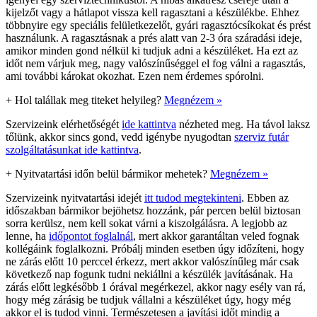
kijelzőt vagy a hátlapot vissza kell ragasztani a készülékbe. Ehhez
többnyire egy speciális felületkezelőt, gyári ragasztócsíkokat és prést
használunk. A ragasztásnak a prés alatt van 2-3 óra száradási ideje,
amikor minden gond nélkül ki tudjuk adni a készüléket. Ha ezt az
időt nem várjuk meg, nagy valószínűséggel el fog válni a ragasztás,
ami további károkat okozhat. Ezen nem érdemes spórolni.
+
Hol talállak meg titeket helyileg?
Megnézem »
Szervizeink elérhetőségét
ide kattintva
nézheted meg. Ha távol laksz
tőlünk, akkor sincs gond, vedd igénybe nyugodtan
szerviz futár
szolgáltatásunkat ide kattintva
.
+
Nyitvatartási időn belül bármikor mehetek?
Megnézem »
Szervizeink nyitvatartási idejét
itt tudod megtekinteni
. Ebben az
időszakban bármikor bejöhetsz hozzánk, pár percen belül biztosan
sorra kerülsz, nem kell sokat várni a kiszolgálásra. A legjobb az
lenne, ha
időpontot foglalnál
, mert akkor garantáltan veled fognak
kollégáink foglalkozni. Próbálj minden esetben úgy időzíteni, hogy
ne zárás előtt 10 perccel érkezz, mert akkor valószínűleg már csak
következő nap fogunk tudni nekiállni a készülék javításának. Ha
zárás előtt legkésőbb 1 órával megérkezel, akkor nagy esély van rá,
hogy még zárásig be tudjuk vállalni a készüléket úgy, hogy még
akkor el is tudod vinni. Természetesen a javítási időt mindig a