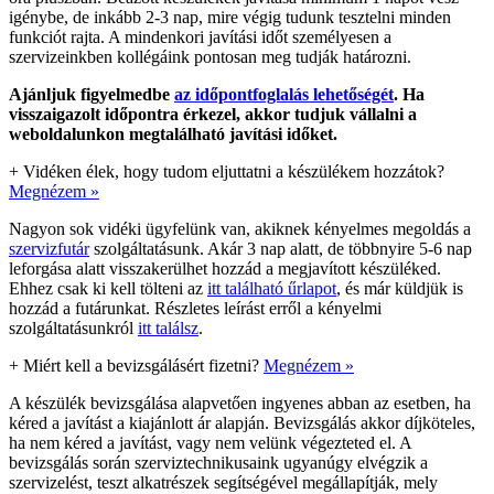
igénybe, de inkább 2-3 nap, mire végig tudunk tesztelni minden
funkciót rajta. A mindenkori javítási időt személyesen a
szervizeinkben kollégáink pontosan meg tudják határozni.
Ajánljuk figyelmedbe
az időpontfoglalás lehetőségét
. Ha
visszaigazolt időpontra érkezel, akkor tudjuk vállalni a
weboldalunkon megtalálható javítási időket.
+
Vidéken élek, hogy tudom eljuttatni a készülékem hozzátok?
Megnézem »
Nagyon sok vidéki ügyfelünk van, akiknek kényelmes megoldás a
szervizfutár
szolgáltatásunk. Akár 3 nap alatt, de többnyire 5-6 nap
leforgása alatt visszakerülhet hozzád a megjavított készüléked.
Ehhez csak ki kell tölteni az
itt található űrlapot
, és már küldjük is
hozzád a futárunkat. Részletes leírást erről a kényelmi
szolgáltatásunkról
itt találsz
.
+
Miért kell a bevizsgálásért fizetni?
Megnézem »
A készülék bevizsgálása alapvetően ingyenes abban az esetben, ha
kéred a javítást a kiajánlott ár alapján. Bevizsgálás akkor díjköteles,
ha nem kéred a javítást, vagy nem velünk végezteted el. A
bevizsgálás során szerviztechnikusaink ugyanúgy elvégzik a
szervizelést, teszt alkatrészek segítségével megállapítják, mely