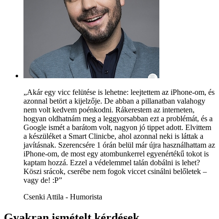
„Akár egy vicc felütése is lehetne: leejtettem az iPhone-om, és
azonnal betört a kijelzője. De abban a pillanatban valahogy
nem volt kedvem poénkodni. Rákerestem az interneten,
hogyan oldhatnám meg a leggyorsabban ezt a problémát, és a
Google ismét a barátom volt, nagyon jó tippet adott. Elvittem
a készüléket a Smart Clinicbe, ahol azonnal neki is láttak a
javításnak. Szerencsére 1 órán belül már újra használhattam az
iPhone-om, de most egy atombunkerrel egyenértékű tokot is
kaptam hozzá. Ezzel a védelemmel talán dobálni is lehet?
Köszi srácok, cserébe nem fogok viccet csinálni belőletek –
vagy de! :P”
Csenki Attila - Humorista
Gyakran ismételt kérdések