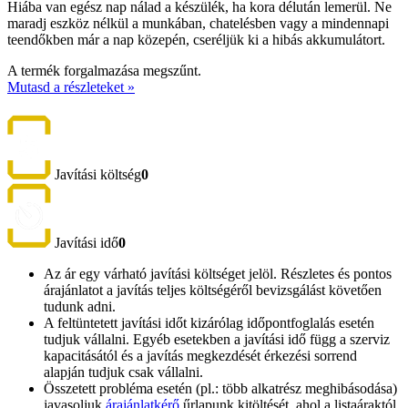
Hiába van egész nap nálad a készülék, ha kora délután lemerül. Ne
maradj eszköz nélkül a munkában, chatelésben vagy a mindennapi
teendőkben már a nap közepén, cseréljük ki a hibás akkumulátort.
A termék forgalmazása megszűnt.
Mutasd a részleteket »
Javítási költség
0
Javítási idő
0
Az ár egy várható javítási költséget jelöl. Részletes és pontos
árajánlatot a javítás teljes költségéről bevizsgálást követően
tudunk adni.
A feltüntetett javítási időt kizárólag időpontfoglalás esetén
tudjuk vállalni. Egyéb esetekben a javítási idő függ a szerviz
kapacitásától és a javítás megkezdését érkezési sorrend
alapján tudjuk csak vállalni.
Összetett probléma esetén (pl.: több alkatrész meghibásodása)
javasoljuk
árajánlatkérő
űrlapunk kitöltését, ahol a listaáraktól