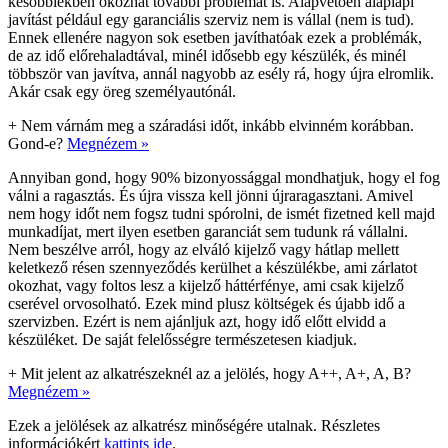
későbbiekben okozhat további problémát is. Alapvetően alaplapi
javítást például egy garanciális szerviz nem is vállal (nem is tud).
Ennek ellenére nagyon sok esetben javíthatóak ezek a problémák,
de az idő előrehaladtával, minél idősebb egy készülék, és minél
többször van javítva, annál nagyobb az esély rá, hogy újra elromlik.
Akár csak egy öreg személyautónál.
+
Nem várnám meg a száradási időt, inkább elvinném korábban.
Gond-e?
Megnézem »
Annyiban gond, hogy 90% bizonyossággal mondhatjuk, hogy el fog
válni a ragasztás. És újra vissza kell jönni újraragasztani. Amivel
nem hogy időt nem fogsz tudni spórolni, de ismét fizetned kell majd
munkadíjat, mert ilyen esetben garanciát sem tudunk rá vállalni.
Nem beszélve arról, hogy az elváló kijelző vagy hátlap mellett
keletkező résen szennyeződés kerülhet a készülékbe, ami zárlatot
okozhat, vagy foltos lesz a kijelző háttérfénye, ami csak kijelző
cserével orvosolható. Ezek mind plusz költségek és újabb idő a
szervizben. Ezért is nem ajánljuk azt, hogy idő előtt elvidd a
készüléket. De saját felelősségre természetesen kiadjuk.
+
Mit jelent az alkatrészeknél az a jelölés, hogy A++, A+, A, B?
Megnézem »
Ezek a jelölések az alkatrész minőségére utalnak. Részletes
információkért
kattints ide
.