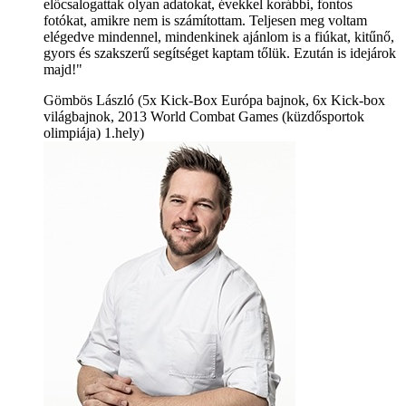
előcsalogattak olyan adatokat, évekkel korábbi, fontos
fotókat, amikre nem is számítottam. Teljesen meg voltam
elégedve mindennel, mindenkinek ajánlom is a fiúkat, kitűnő,
gyors és szakszerű segítséget kaptam tőlük. Ezután is idejárok
majd!"
Gömbös László (5x Kick-Box Európa bajnok, 6x Kick-box
világbajnok, 2013 World Combat Games (küzdősportok
olimpiája) 1.hely)