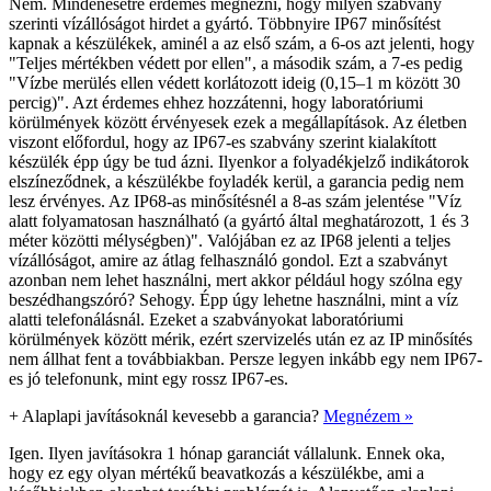
Nem. Mindenesetre érdemes megnézni, hogy milyen szabvány
szerinti vízállóságot hirdet a gyártó. Többnyire IP67 minősítést
kapnak a készülékek, aminél a az első szám, a 6-os azt jelenti, hogy
"Teljes mértékben védett por ellen", a második szám, a 7-es pedig
"Vízbe merülés ellen védett korlátozott ideig (0,15–1 m között 30
percig)". Azt érdemes ehhez hozzátenni, hogy laboratóriumi
körülmények között érvényesek ezek a megállapítások. Az életben
viszont előfordul, hogy az IP67-es szabvány szerint kialakított
készülék épp úgy be tud ázni. Ilyenkor a folyadékjelző indikátorok
elszíneződnek, a készülékbe foyladék kerül, a garancia pedig nem
lesz érvényes. Az IP68-as minősítésnél a 8-as szám jelentése "Víz
alatt folyamatosan használható (a gyártó által meghatározott, 1 és 3
méter közötti mélységben)". Valójában ez az IP68 jelenti a teljes
vízállóságot, amire az átlag felhasználó gondol. Ezt a szabványt
azonban nem lehet használni, mert akkor például hogy szólna egy
beszédhangszóró? Sehogy. Épp úgy lehetne használni, mint a víz
alatti telefonálásnál. Ezeket a szabványokat laboratóriumi
körülmények között mérik, ezért szervizelés után ez az IP minősítés
nem állhat fent a továbbiakban. Persze legyen inkább egy nem IP67-
es jó telefonunk, mint egy rossz IP67-es.
+
Alaplapi javításoknál kevesebb a garancia?
Megnézem »
Igen. Ilyen javításokra 1 hónap garanciát vállalunk. Ennek oka,
hogy ez egy olyan mértékű beavatkozás a készülékbe, ami a