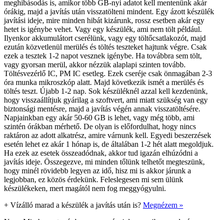
meghibásodás is, amikor több GB-nyi adatot kell mentenünk akár
órákig, majd a javítás után visszatölteni mindent. Egy ázott készülék
javítási ideje, mire minden hibát kizárunk, rossz esetben akár egy
hetet is igénybe vehet. Vagy egy készülék, ami nem tölt például.
Ilyenkor akkumulátort cserélünk, vagy egy töltőcsatlakozót, majd
ezután közvetlenül merülés és töltés teszteket hajtunk végre. Csak
ezek a tesztek 1-2 napot vesznek igénybe. Ha továbbra sem tölt,
vagy gyorsan merül, akkor nézzük alaplapi szinten tovább.
Töltésvezérlő IC, PM IC esetleg. Ezek cseréje csak önmagában 2-3
óra munka mikroszkóp alatt. Majd következik ismét a merülés és
töltés teszt. Újabb 1-2 nap. Sok készüléknél azzal kell kezdenünk,
hogy visszaállítjuk gyárilag a szoftvert, ami miatt szükség van egy
biztonsági mentésre, majd a javítás végén annak visszatöltésére.
Napjainkban egy akár 50-60 GB is lehet, vagy még több, ami
szintén órákban mérhető. De olyan is előfordulhat, hogy nincs
raktáron az adott alkatrész, amire várnunk kell. Egyedi beszerzések
esetén lehet ez akár 1 hónap is, de általában 1-2 hét alatt megoldjuk.
Ha ezek az esetek összeadódnak, akkor tud igazán elhúzódni a
javítás ideje. Összegezve, mi minden tőlünk telhetőt megteszünk,
hogy minél rövidebb legyen az idő, hisz mi is akkor járunk a
legjobban, ez közös érdekünk. Feleslegesen mi sem ülünk
készülékeken, mert magától nem fog meggyógyulni.
+
Vízálló marad a készülék a javítás után is?
Megnézem »