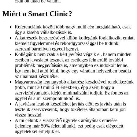
csak ott akad be valami.
Miért a Smart Clinic?
Referenciáink között több nagy multi cég megtalálható, csak
úgy a kisebb vállalkozások is.
Alkatrészek beszerzésével külön kollégánk foglalkozik, emiatt
kiemelt figyelemmel és rekordgyorsasággal be tudunk
szerezni bármilyen egyedi igényt.
Kollégáink nem csak a kért javítást végzik el, hanem minden
esetben javaslatot tesznek az esetleges felmerülő további
problémák megjavítására is, amennyiben ez indokolt lenne.
Így nem kell attól félni, hogy egy váratlan helyzetben beadja
az unalmast készüléke.
Magyarország legnagyobb alkatrész készletével rendelkezünk
(több, mint 30 millió Ft értékben), épp azért, hogy a
szervizfolyamatok idejét minimalizálni tudjuk. Ez fontos az
ügyfél és a mi szempontunkból is.
A javításra leadott készüléket javítás előtt és javítás után is
tesztelik szervizeseink, hogy tökéletes állapotban kerüljön
vissza hozzád.
A mi célunk a visszatérő ügyfelek arányának emelése
(jelenleg már 50% felett állunk), ezt pedig csak elégedett
ügyfelekkel érhetjük el.