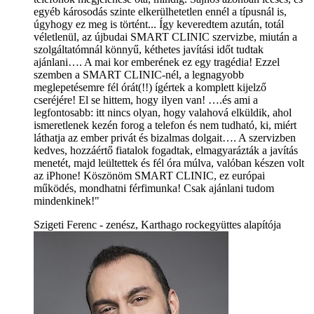
egyéb károsodás szinte elkerülhetetlen ennél a típusnál is,
úgyhogy ez meg is történt... Így keveredtem azután, totál
véletlenül, az újbudai SMART CLINIC szervizbe, miután a
szolgáltatómnál könnyű, kéthetes javítási időt tudtak
ajánlani…. A mai kor emberének ez egy tragédia! Ezzel
szemben a SMART CLINIC-nél, a legnagyobb
meglepetésemre fél órát(!!) ígértek a komplett kijelző
cseréjére! El se hittem, hogy ilyen van! ….és ami a
legfontosabb: itt nincs olyan, hogy valahová elküldik, ahol
ismeretlenek kezén forog a telefon és nem tudható, ki, miért
láthatja az ember privát és bizalmas dolgait…. A szervizben
kedves, hozzáértő fiatalok fogadtak, elmagyarázták a javítás
menetét, majd leültettek és fél óra múlva, valóban készen volt
az iPhone! Köszönöm SMART CLINIC, ez európai
működés, mondhatni férfimunka! Csak ajánlani tudom
mindenkinek!"
Szigeti Ferenc - zenész, Karthago rockegyüttes alapítója