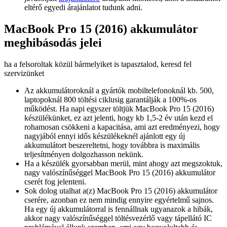
eltérő egyedi árajánlatot tudunk adni.
MacBook Pro 15 (2016) akkumulátor
meghibásodás jelei
ha a felsoroltak közül bármelyiket is tapasztalod, keresd fel
szervizünket
Az akkumulátoroknál a gyártók mobiltelefonoknál kb. 500,
laptopoknál 800 töltési ciklusig garantálják a 100%-os
működést. Ha napi egyszer töltjük MacBook Pro 15 (2016)
készülékünket, ez azt jelenti, hogy kb 1,5-2 év után kezd el
rohamosan csökkeni a kapacitása, ami azt eredményezi, hogy
nagyjából ennyi idős készülékeknél ajánlott egy új
akkumulátort beszereltetni, hogy továbbra is maximális
teljesítményen dolgozhasson nekünk.
Ha a készülék gyorsabban merül, mint ahogy azt megszoktuk,
nagy valószínűséggel MacBook Pro 15 (2016) akkumulátor
cserét fog jelenteni.
Sok dolog utalhat a(z) MacBook Pro 15 (2016) akkumulátor
cserére, azonban ez nem mindig ennyire egyértelmű sajnos.
Ha egy új akkumulátorral is fennállnak ugyanazok a hibák,
akkor nagy valószínűséggel töltésvezérlő vagy tápellátó IC