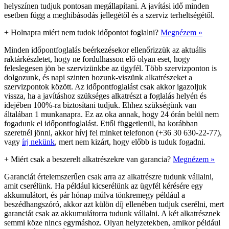
helyszínen tudjuk pontosan megállapítani. A javítási idő minden
esetben függ a meghibásodás jellegétől és a szerviz terheltségétől.
+
Holnapra miért nem tudok időpontot foglalni?
Megnézem »
Minden időpontfoglalás beérkezésekor ellenőrizzük az aktuális
raktárkészletet, hogy ne fordulhasson elő olyan eset, hogy
feleslegesen jön be szervizünkbe az ügyfél. Több szervizponton is
dolgozunk, és napi szinten hozunk-viszünk alkatrészeket a
szervizpontok között. Az időpontfoglalást csak akkor igazoljuk
vissza, ha a javításhoz szükséges alkatrészt a foglalás helyén és
idejében 100%-ra biztosítani tudjuk. Ehhez szükségünk van
általában 1 munkanapra. Ez az oka annak, hogy 24 órán belül nem
fogadunk el időpontfoglalást. Ettől függetlenül, ha korábban
szeretnél jönni, akkor hívj fel minket telefonon (+36 30 630-22-77),
vagy
írj nekünk
, mert nem kizárt, hogy előbb is tuduk fogadni.
+
Miért csak a beszerelt alkatrészekre van garancia?
Megnézem »
Garanciát értelemszerűen csak arra az alkatrészre tudunk vállalni,
amit cserélünk. Ha például kicserélünk az ügyfél kérésére egy
akkumulátort, és pár hónap múlva tönkremegy például a
beszédhangszóró, akkor azt külön díj ellenében tudjuk cserélni, mert
garanciát csak az akkumulátorra tudunk vállalni. A két alkatrésznek
semmi köze nincs egymáshoz. Olyan helyzetekben, amikor például