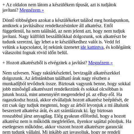
+
Az oldalon nem látom a készülékem típusát, azt is tudjátok
javítani?
Megnézem »
Döntő többségben azokat a készülékeket találod meg honlapunkon,
amiknek a javításához rendelkezésünkre áll alkatrész. Ettől
függetlenül, ha nem találnád, az nem jelenti azt, hogy nem tudjuk
javítani. Nagy külföldi beszállítókkal dolgozunk, sok alkatrészt be
tudunk szerezni, így lehet a te készülékedhez valót is. Vedd fel
velünk a kapcsolatot, írj nekünk üzenetet
ide kattintva
, és kollégáink
válaszolni fognak rövid időn belül.
+
Hozott alkatrészből is elvégzitek a javítást?
Megnézem »
Nem szívesen. Nagy raktárkészlettel, bevizsgált alkatrészekkel
dolgozunk. Az árlistánkban található árak nagy részben a
munkadíjból tevődnek össze. Biztosak vagyunk benne, hogy sokkal
jobb minőségű alkatrésszel rendelkezünk és sokkal olcsóbban is
jutunk hozzá, mint amennyiért megrendeled pl. az eBay-ről. Ha
ragaszkodsz hozzá, akkor elvállaljuk hozott alkatrész beépítését, de
ezt csak úgy tudjuk megtenni, hogy az árból levonjuk a mi általunk
beszerzett alkatrész árát, és azt számlázzuk ki. Így biztosan
rosszabbul jársz anyagilag. Elég gyakran előfordul, hogy a hozott
alkatrész nem is működik megfelelően, ilyenkor sajáttal pótoljuk. Ha
esetlegesen működne, akkor viszont hozott alkatrészre garanciát
nem tudunk vállalni. Mi inkább azt javasoljuk, hogy ne rendelj