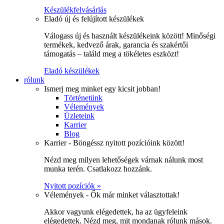
Készülékfelvásárlás
Eladó új és felújított készülékek
Válogass új és használt készülékeink között! Minőségi
termékek, kedvező árak, garancia és szakértői
támogatás – találd meg a tökéletes eszközt!
Eladó készülékek
rólunk
Ismerj meg minket egy kicsit jobban!
Történetünk
Vélemények
Üzleteink
Karrier
Blog
Karrier - Böngéssz nyitott pozícióink között!
Nézd meg milyen lehetőségek várnak nálunk most
munka terén. Csatlakozz hozzánk.
Nyitott pozíciók »
Vélemények - Ők már minket választottak!
Akkor vagyunk elégedettek, ha az ügyfeleink
elégedettek. Nézd meg, mit mondanak rólunk mások.