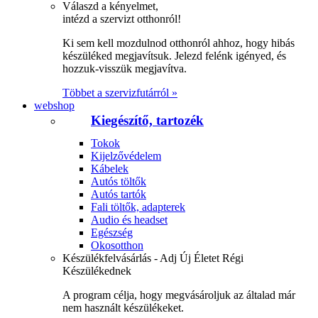
Válaszd a kényelmet,
intézd a szervizt otthonról!
Ki sem kell mozdulnod otthonról ahhoz, hogy hibás
készüléked megjavítsuk. Jelezd felénk igényed, és
hozzuk-visszük megjavítva.
Többet a szervizfutárról »
webshop
Kiegészítő, tartozék
Tokok
Kijelzővédelem
Kábelek
Autós töltők
Autós tartók
Fali töltők, adapterek
Audio és headset
Egészség
Okosotthon
Készülékfelvásárlás - Adj Új Életet Régi
Készülékednek
A program célja, hogy megvásároljuk az általad már
nem használt készülékeket.