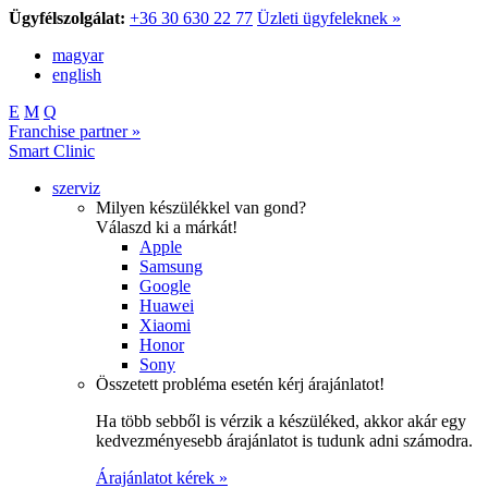
Ügyfélszolgálat:
+36 30 630 22 77
Üzleti ügyfeleknek »
magyar
english
E
M
Q
Franchise partner »
Smart Clinic
szerviz
Milyen készülékkel van gond?
Válaszd ki a márkát!
Apple
Samsung
Google
Huawei
Xiaomi
Honor
Sony
Összetett probléma esetén kérj árajánlatot!
Ha több sebből is vérzik a készüléked, akkor akár egy
kedvezményesebb árajánlatot is tudunk adni számodra.
Árajánlatot kérek »