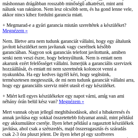
máshonnan drágábban rosszabb minőségű alkatrészt, mint ami
nálunk van raktáron. Nem lesz olcsóbb sem, és ha gond lenne vele,
akkor nincs kihez fordulni garancia miatt.
+
Megmarad-e a gyári garancia miután szereltétek a készüléket?
Megnézem »
Nem. Illetve arra nem tudunk garanciát vállalni, hogy egy általunk
javított készüléket nem javítanak vagy cserélnek később
garanciában. Nagyon sok garanciás telefont javítottunk, amiben
senki nem veszi észre, hogy belenyúltunk. Nem is emiatt nem
akarunk ezért felelősséget vállalni. Ismerjük a garanciális szervizek
hozzáállását, és emiatt mi nem szeretnénk koloncot venni a
nyakunkba. Ha egy kedves ügyfél kéri, hogy segítsünk,
természetesen megtesszük, de mi nem tudunk garanciát vállalni arra,
hogy egy garanciális szerviz miért utasít el egy készüléket.
+
Miért kell egyes készülékekre egy napot várni, amíg van ami
néhány órán belül kész van?
Megnézem »
Mert vannak olyan jellegű meghibásodások, ahol a hibakeresés és
annak javítása egy sokkal összetettebb folyamat annál, mint például
egy akkumulátor cseréje. Ilyen lehet például a ragasztott készülékek
javítása, ahol csak a szétszedés, majd összeragasztás és száradás
csak 2-3 óra pluszt jelent. De ilyen lehet pl egy szoftveres