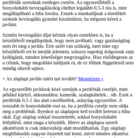
perifériák szorulnak esetleges cserére. Az egyszerűbbtől a
bonyolultabb bevizsgálásokig eltelhet legalább 0,5-3 óra is, mire
megállapítható a hiba forrása. Ennek a munkadíjnak a töredékét
szoktuk bevizsgálás gyanánt kiszámlázni, ha mégsem kéred a
javítást.
Szintén bevizsgálási díjat kérünk olyan esetekben is, ha a
készülékről megállapítjuk, hogy nem javítható, vagy gazdaságilag
nem éri meg a javítás. Erre azért van szükség, mert mire egy
készülékről ezt ki merjük jelenteni, sokszor napokig dolgoznak rajta
kollégáink, minden lehetőséget megvizsgálva. Hisz elsődlegesen az
a célunk, hogy megoldást találjunk rá, de ez tőlünk függetlenül nem
mindig sikerül sajnos.
+
Az alaplapi javítás miért tart tovább?
Megnézem »
Az egyszerűbb javítások közé soroljuk a perifériák cseréjét, mint
például kijelző, akkumulátor, kamerák, szalagkábelek... stb. Ezek a
perifériák 0,5-1 óra alatt cserélhetőek, aránylag egyszerűen. A
rosszabb és bonyolultabb eset az, ha a periféria cseréje nem oldja
meg a problémát. Ilyenkor az alaplapon kell tovább keresni a hiba
okát. Egy alaplap sokkal összetettebb, sokkal bonyolultabb
felépítésű, mint maga a készülék. Illetve az alaplapra szerelt
alkatrészek is csak mikroszkóp alatt mozdíthatóak. Egy alaplapi
meghibásodás nagyon összetett tud lenni, mivel minden alkatrész