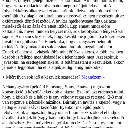
kötöttek rá ilyen jellegű biztosítást korábban. Amit mi tudunk tenni,
hogy ezt az oxidációs folyamatot megpróbáljuk lelassítani. A
folyadékkáros alkatrészeket áttakarítjuk, illetve indokolt esetben
cseréljük. Az alaplapot ultrahangos mosóval szintén megtisztítjuk az
oxidrétegek döntő részétől. A javítás hatékonysága függ az ázás
mértékétől és az ázás óta eltelt időtől. Épp emiatt nincs előre
kalkulált ár, mivel minden helyzet más, sok befolyásoló tényező van
sajnos. Arra sincs biztosíték, hogy később ne jöjjön elő a készüléken
további meghibásodás. Ennek oka, hogy az egyszer beindult
oxidációs folyamatokat csak lassítani tudjuk, megállítani nem.
Ennek ellenére a javítások több mint 60%-a sikeres, a többi esetben
később is fellépő meghibásodások jelenhetnek meg. Azt szoktuk
javasolni, ha esetlegesen sikerül is feltámasztani a készüléket, akkor
járnak a legjobban, ha el is adják addig, amíg működik.
+
Miért ilyen sok idő a készülék száradása?
Megnézem »
Néhány gyártó (például Samsung, Sony, Huawei) ragasztott
konstrukciójú készülékeket dob a piacra. Ezekről azt érdemes tudni,
hogy a kijelző és a hátlap is egy vékony ragasztó réteggel (2-3 mm)
van rögzítve a készülék házához. Bármilyen javítás a kijelző, vagy a
hátlap eltávolításával kezdődik. Ilyenkor melegítő padon
felolvasztjuk a ragasztót, hogy utána finom eszközökkel el tudjuk
távolítani a kijelzőt (vagy hátlapot), hogy hozzáférjünk a cserélendő
alkatrészhez. Ez a művelet nagyfokú precizitást és sok gyakorlatot
igényel egy szerviztechnikustól. A hibás alkatrész cseréje után a