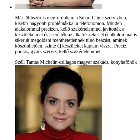
Már többször is megfordultam a Smart Clinic szervizben,
kisebb-nagyobb problémákkal a telefonomon. Minden
alakalommal precízen, kellő szakértelemmel javították a
készülékeimet és cserélték az alkatrészeket. Két alkalommal is
sikerült megoldani menthetetlennek tűnő beázást, aminek
köszönhetően, szinte új készüléket kaptam vissza. Precíz,
pontos, gyors szerviz, kellő szakértelemmel.
Széll Tamás Michelin-csillagos magyar szakács, konyhafőnök