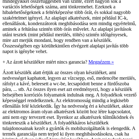
mindegyikkel összefüggésben van szinte, ezért nagyon sok a
variációs lehetőségek száma, ami tönkremehet. Ezeknek a
hibalehetőségeknek a feltérképezése több órát, és sokkal nagyobb
szakértelmet igényel. Az alaplapi alkatrészek, mint például IC-k,
ellenállások, kondenzátorok meghibásodása sem mindig egyértelmű,
aminek a feltárása szintén több órás művelet. Az alaplapi javítások
utáni tesztek (mint például merülés, töltés) szintén időigényesek,
mire azt merjük mondani, hogy rendben van a készülék.
Összességében egy körültekintően elvégzett alaplapi javítás több
napot is igénybe vehet.
+
Az ázott készülékre miért nincs garancia?
Megnézem »
Ázott készülék alatt értjük az összes olyan készüléket, ami
nedvességet kaphatott, legyen az vízcsepp, eső, medencébe merülés,
ráfolyt a kávé, beleesett a wc-be, lecsapódott benne a fürdőszoba
pára, ... stb. Az összes ilyen eset azt eredményezi, hogy a készülék
belsejében korróziós folyamatok indulnak meg. A folyadékok vezető
képességgel rendelkeznek. Az elektromosság mindig a legkisebb
ellenállás felé közlekedik. Így ha nedvesség éri a készüléket, akkor
az elektromos áram olyan alkatrészek között hoz létre kapcsolatot,
ami nem egy tervezett eset. Ilyenkor az alkatrészek túlműködnek és
tönkreteszik a készüléket. A folyadékkáros készülékek
tulajdonosainak kezét a gyártók és mobilszolgáltatók is elengedik. A
termék garanciája nem terjed ki ilyen meghibásodásokra, csak ha