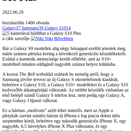
2022.06.29
hozzászólás
1466 olvasás
Galaxy
37
Samsung
39
Galaxy S10
14
a cikk szerzője
Niki
Bővebben
Bár a Galaxy S9 modellek alig négy hónappal ezelőtt jelentek meg,
máris számos pletyka kering a következő generációs készülékekről.
Ezúttal a kamerák mennyisége került előtérbe, ami az S10+
modellnél minden eddiginél nagyobb számot helyez kilátásba.
A koreai
The Bell
weboldal számolt be nemrég arról, hogy a
Samsung jövőre tervezi az új Galaxy S okostelefonok kiadását,
beleértve a Galaxy S10, a Galaxy S10+ modelleket és a Galaxy S10
kedvezőbb árkategóriájú változatát. Az utóbbi készülék várhatóan az
első belépő szintű Galaxy S telefon lesz, nem pedig egy Galaxy A,
vagy Galaxy J típusú változat.
Ez a hármas „motívum” azért lehet ismerős, mert az Apple a
pletykák szerint szintén három új iPhone-t fog piacra dobni idén
szeptember körül, beleértve egy második generációs iPhone X, egy
nagyobb, 6,5 hüvelykes iPhone X Plus változatot, és egy