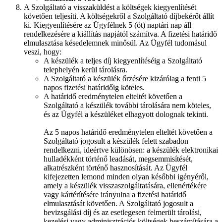
A Szolgáltató a visszaküldést a költségek kiegyenlítését
követően teljesíti. A költségekről a Szolgáltató díjbekérőt állít
ki. Kiegyenlítésére az Ügyfélnek 5 (öt) naptári nap áll
rendelkezésére a kiállítás napjától számítva. A fizetési határidő
elmulasztása késedelemnek minősül. Az Ügyfél tudomásul
veszi, hogy:
A készülék a teljes díj kiegyenlítéséig a Szolgáltató
telephelyén kerül tárolásra.
A Szolgáltató a készülék őrzésére kizárólag a fenti 5
napos fizetési határidőig köteles.
A határidő eredménytelen elteltét követően a
Szolgáltató a készülék további tárolására nem köteles,
és az Ügyfél a készüléket elhagyott dolognak tekinti.
Az 5 napos határidő eredménytelen elteltét követően a
Szolgáltató jogosult a készülék felett szabadon
rendelkezni, ideértve különösen: a készülék elektronikai
hulladékként történő leadását, megsemmisítését,
alkatrészként történő hasznosítását. Az Ügyfél
kifejezetten lemond minden olyan későbbi igényéről,
amely a készülék visszaszolgáltatására, ellenértékére
vagy kártérítésére irányulna a fizetési határidő
elmulasztását követően. A Szolgáltató jogosult a
bevizsgálási díj és az esetlegesen felmerült tárolási,
kezelési vagy adminisztrációs költségek beszámítására a