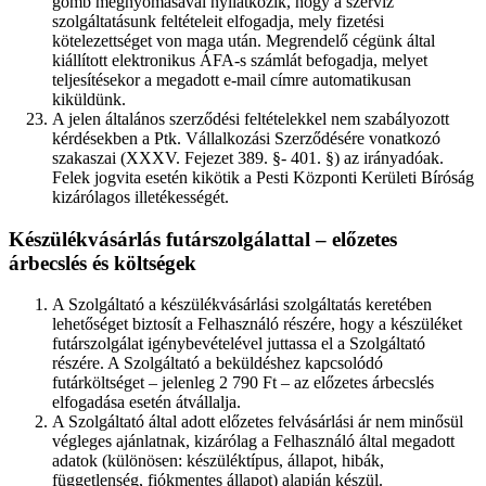
gomb megnyomásával nyilatkozik, hogy a szerviz
szolgáltatásunk feltételeit elfogadja, mely fizetési
kötelezettséget von maga után. Megrendelő cégünk által
kiállított elektronikus ÁFA-s számlát befogadja, melyet
teljesítésekor a megadott e-mail címre automatikusan
kiküldünk.
A jelen általános szerződési feltételekkel nem szabályozott
kérdésekben a Ptk. Vállalkozási Szerződésére vonatkozó
szakaszai (XXXV. Fejezet 389. §- 401. §) az irányadóak.
Felek jogvita esetén kikötik a Pesti Központi Kerületi Bíróság
kizárólagos illetékességét.
Készülékvásárlás futárszolgálattal – előzetes
árbecslés és költségek
A Szolgáltató a készülékvásárlási szolgáltatás keretében
lehetőséget biztosít a Felhasználó részére, hogy a készüléket
futárszolgálat igénybevételével juttassa el a Szolgáltató
részére. A Szolgáltató a beküldéshez kapcsolódó
futárköltséget – jelenleg 2 790 Ft – az előzetes árbecslés
elfogadása esetén átvállalja.
A Szolgáltató által adott előzetes felvásárlási ár nem minősül
végleges ajánlatnak, kizárólag a Felhasználó által megadott
adatok (különösen: készüléktípus, állapot, hibák,
függetlenség, fiókmentes állapot) alapján készül.