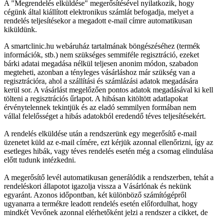
A "Megrendelés elküldése" megerősítésével nyilatkozik, hogy
cégünk által kiállított elektronikus számlát befogadja, melyet a
rendelés teljesítésekor a megadott e-mail címre automatikusan
kiküldünk.
A smartclinic.hu webáruház tartalmának böngészéséhez (termék
információk, stb.) nem szükséges semmiféle regisztráció, ezeket
bárki adatai megadása nélkül teljesen anonim módon, szabadon
megteheti, azonban a tényleges vásárláshoz már szükség van a
regisztrációra, ahol a szállítási és számlázási adatok megadására
kerül sor. A vásárlást megelőzően pontos adatok megadásával ki kell
tölteni a regisztrációs űrlapot. A hibásan kitöltött adatlapokat
érvénytelennek tekintjük és az eladó semmilyen formában nem
vállal felelősséget a hibás adatokból eredendő téves teljesítésekért.
A rendelés elküldése után a rendszerünk egy megerősítő e-mail
üzenetet küld az e-mail címére, ezt kérjük azonnal ellenőrizni, így az
esetleges hibák, vagy téves rendelés esetén még a csomag elindulása
előtt tudunk intézkedni.
A megerősítő levél automatikusan generálódik a rendszerben, tehát a
rendeléskori állapotot igazolja vissza a Vásárlónak és nekünk
egyaránt. Azonos időpontban, két különböző számítógépről
ugyanarra a termékre leadott rendelés esetén előfordulhat, hogy
mindkét Vevőnek azonnal elérhetőként jelzi a rendszer a cikket, de