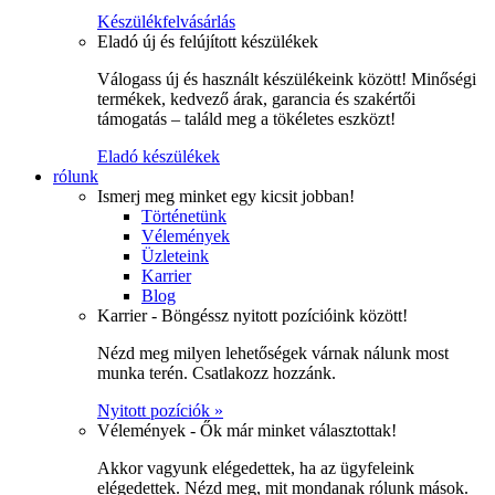
Készülékfelvásárlás
Eladó új és felújított készülékek
Válogass új és használt készülékeink között! Minőségi
termékek, kedvező árak, garancia és szakértői
támogatás – találd meg a tökéletes eszközt!
Eladó készülékek
rólunk
Ismerj meg minket egy kicsit jobban!
Történetünk
Vélemények
Üzleteink
Karrier
Blog
Karrier - Böngéssz nyitott pozícióink között!
Nézd meg milyen lehetőségek várnak nálunk most
munka terén. Csatlakozz hozzánk.
Nyitott pozíciók »
Vélemények - Ők már minket választottak!
Akkor vagyunk elégedettek, ha az ügyfeleink
elégedettek. Nézd meg, mit mondanak rólunk mások.