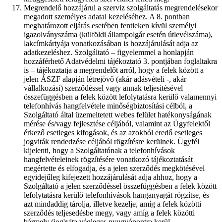
Megrendelő hozzájárul a szerviz szolgáltatás megrendelésekor
megadott személyes adatai kezeléséhez. A 8. pontban
meghatározott eljárás esetében fentieken kívül személyi
igazolványszáma (külföldi állampolgár esetén útlevélszáma),
lakcímkártyája vonatkozásában is hozzájárulását adja az
adatkezeléshez. Szolgáltató – figyelemmel a honlapján
hozzáférhető Adatvédelmi tájékoztató 3. pontjában foglaltakra
is – tájékoztatja a megrendelőt arról, hogy a felek között a
jelen ÁSZF alapján létrejövő (akár adásvételi -, akár
vállalkozási) szerződéssel vagy annak teljesítésével
összefüggésben a felek között lefolytatásra kerülő valamennyi
telefonhívás hangfelvétele minőségbiztosítási célból, a
Szolgáltató által üzemeltetett webes felület hatékonyságának
mérése és/vagy fejlesztése céljából, valamint az Ügyfelektől
érkező esetleges kifogások, és az azokból eredő esetleges
jogviták rendedzése céljából rögzítésre kerülnek. Ügyfél
kijelenti, hogy a Szolgáltatónak a telefonhívások
hangfelvételeinek rögzítésére vonatkozó tájékoztatását
megértette és elfogadja, és a jelen szerződés megkötésével
egyidejűleg kifejezett hozzájárulását adja ahhoz, hogy a
Szolgáltató a jelen szerződéssel összefüggésben a felek között
lefolytatásra kerülő telefonhívások hanganyagát rögzítse, és
azt mindaddig tárolja, illetve kezelje, amíg a felek közötti
szerződés teljesedésbe megy, vagy amíg a felek közötti
bármely (jog)vita végleges nyugvópontra kerül.