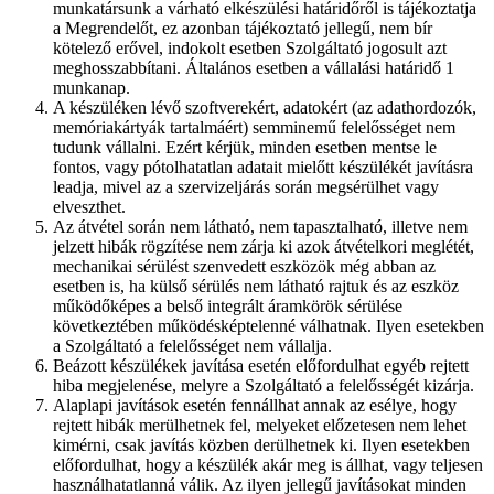
munkatársunk a várható elkészülési határidőről is tájékoztatja
a Megrendelőt, ez azonban tájékoztató jellegű, nem bír
kötelező erővel, indokolt esetben Szolgáltató jogosult azt
meghosszabbítani. Általános esetben a vállalási határidő 1
munkanap.
A készüléken lévő szoftverekért, adatokért (az adathordozók,
memóriakártyák tartalmáért) semminemű felelősséget nem
tudunk vállalni. Ezért kérjük, minden esetben mentse le
fontos, vagy pótolhatatlan adatait mielőtt készülékét javításra
leadja, mivel az a szervizeljárás során megsérülhet vagy
elveszthet.
Az átvétel során nem látható, nem tapasztalható, illetve nem
jelzett hibák rögzítése nem zárja ki azok átvételkori meglétét,
mechanikai sérülést szenvedett eszközök még abban az
esetben is, ha külső sérülés nem látható rajtuk és az eszköz
működőképes a belső integrált áramkörök sérülése
következtében működésképtelenné válhatnak. Ilyen esetekben
a Szolgáltató a felelősséget nem vállalja.
Beázott készülékek javítása esetén előfordulhat egyéb rejtett
hiba megjelenése, melyre a Szolgáltató a felelősségét kizárja.
Alaplapi javítások esetén fennállhat annak az esélye, hogy
rejtett hibák merülhetnek fel, melyeket előzetesen nem lehet
kimérni, csak javítás közben derülhetnek ki. Ilyen esetekben
előfordulhat, hogy a készülék akár meg is állhat, vagy teljesen
használhatatlanná válik. Az ilyen jellegű javításokat minden