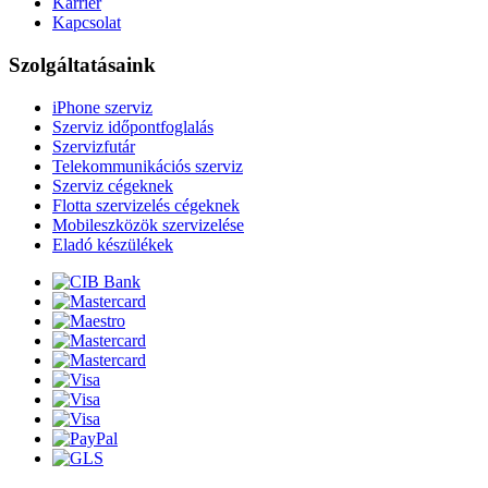
Karrier
Kapcsolat
Szolgáltatásaink
iPhone szerviz
Szerviz időpontfoglalás
Szervizfutár
Telekommunikációs szerviz
Szerviz cégeknek
Flotta szervizelés cégeknek
Mobileszközök szervizelése
Eladó készülékek