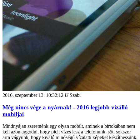
2016. szeptember 13.
10:32:12
U
Szabi
Még nincs vége a nyárnak! - 2016 legjobb vízálló
mobiljai
Mindnyájan szeretnénk egy olyan mobilt, aminek a birtokában nem
kell azon aggódni, hogy picit vizes lesz a telefonunk, sőt, sokszor
arra vágyunk, hogy kiváló minőségű vízalatti képeket készíthessünk.