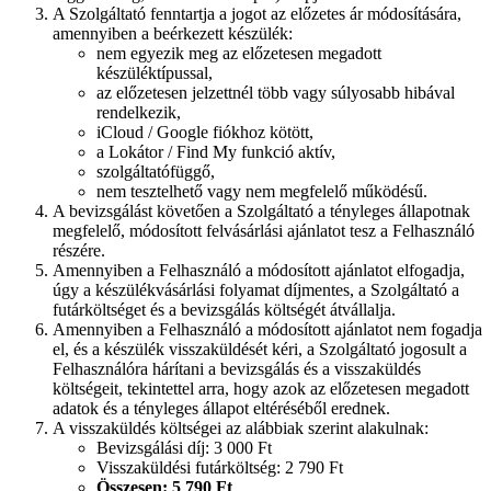
A Szolgáltató fenntartja a jogot az előzetes ár módosítására,
amennyiben a beérkezett készülék:
nem egyezik meg az előzetesen megadott
készüléktípussal,
az előzetesen jelzettnél több vagy súlyosabb hibával
rendelkezik,
iCloud / Google fiókhoz kötött,
a Lokátor / Find My funkció aktív,
szolgáltatófüggő,
nem tesztelhető vagy nem megfelelő működésű.
A bevizsgálást követően a Szolgáltató a tényleges állapotnak
megfelelő, módosított felvásárlási ajánlatot tesz a Felhasználó
részére.
Amennyiben a Felhasználó a módosított ajánlatot elfogadja,
úgy a készülékvásárlási folyamat díjmentes, a Szolgáltató a
futárköltséget és a bevizsgálás költségét átvállalja.
Amennyiben a Felhasználó a módosított ajánlatot nem fogadja
el, és a készülék visszaküldését kéri, a Szolgáltató jogosult a
Felhasználóra hárítani a bevizsgálás és a visszaküldés
költségeit, tekintettel arra, hogy azok az előzetesen megadott
adatok és a tényleges állapot eltéréséből erednek.
A visszaküldés költségei az alábbiak szerint alakulnak:
Bevizsgálási díj: 3 000 Ft
Visszaküldési futárköltség: 2 790 Ft
Összesen: 5 790 Ft