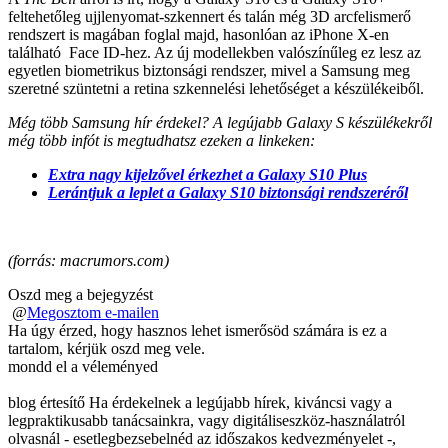
feltehetőleg ujjlenyomat-szkennert és talán még 3D arcfelismerő
rendszert is magában foglal majd, hasonlóan az iPhone X-en
található Face ID-hez. Az új modellekben valószínűleg ez lesz az
egyetlen biometrikus biztonsági rendszer, mivel a Samsung meg
szeretné szüntetni a retina szkennelési lehetőséget a készülékeiből.
Még több Samsung hír érdekel? A legújabb Galaxy S készülékekről
még több infót is megtudhatsz ezeken a linkeken:
Extra nagy kijelzővel érkezhet a Galaxy S10 Plus
Lerántjuk a leplet a Galaxy S10 biztonsági rendszeréről
(forrás: macrumors.com)
Oszd meg a bejegyzést
@
Megosztom e-mailen
Ha úgy érzed, hogy hasznos lehet ismerősöd számára is ez a
tartalom, kérjük oszd meg vele.
mondd el a véleményed
blog értesítő
Ha érdekelnek a legújabb hírek, kiváncsi vagy a
legpraktikusabb tanácsainkra, vagy digitáliseszköz-használatról
olvasnál - esetlegbezsebelnéd az időszakos kedvezményelet -,