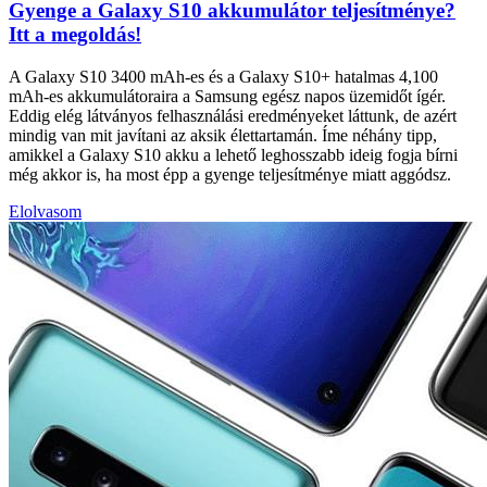
Gyenge a Galaxy S10 akkumulátor teljesítménye?
Itt a megoldás!
A Galaxy S10 3400 mAh-es és a Galaxy S10+ hatalmas 4,100
mAh-es akkumulátoraira a Samsung egész napos üzemidőt ígér.
Eddig elég látványos felhasználási eredményeket láttunk, de azért
mindig van mit javítani az aksik élettartamán. Íme néhány tipp,
amikkel a Galaxy S10 akku a lehető leghosszabb ideig fogja bírni
még akkor is, ha most épp a gyenge teljesítménye miatt aggódsz.
Elolvasom