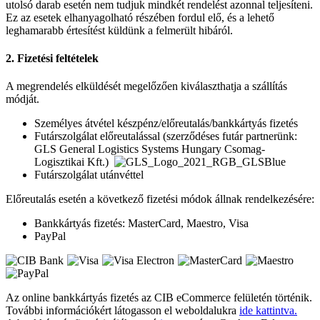
utolsó darab esetén nem tudjuk mindkét rendelést azonnal teljesíteni.
Ez az esetek elhanyagolható részében fordul elő, és a lehető
leghamarabb értesítést küldünk a felmerült hibáról.
2. Fizetési feltételek
A megrendelés elküldését megelőzően kiválaszthatja a szállítás
módját.
Személyes átvétel készpénz/előreutalás/bankkártyás fizetés
Futárszolgálat előreutalással (szerződéses futár partnerünk:
GLS General Logistics Systems Hungary Csomag-
Logisztikai Kft.)
Futárszolgálat utánvéttel
Előreutalás esetén a következő fizetési módok állnak rendelkezésére:
Bankkártyás fizetés: MasterCard, Maestro, Visa
PayPal
Az online bankkártyás fizetés az CIB eCommerce felületén történik.
További információkért látogasson el weboldalukra
ide kattintva.