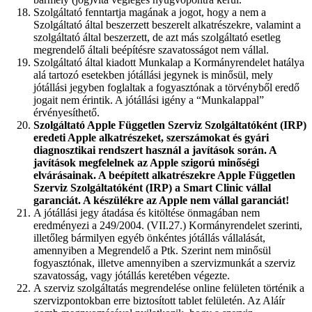
Szolgáltató fenntartja magának a jogot, hogy a nem a
Szolgáltató által beszerzett beszerelt alkatrészekre, valamint a
szolgáltató által beszerzett, de azt más szolgáltató esetleg
megrendelő általi beépítésre szavatosságot nem vállal.
Szolgáltató által kiadott Munkalap a Kormányrendelet hatálya
alá tartozó esetekben jótállási jegynek is minősül, mely
jótállási jegyben foglaltak a fogyasztónak a törvényből eredő
jogait nem érintik. A jótállási igény a “Munkalappal”
érvényesíthető.
Szolgáltató Apple Független Szerviz Szolgáltatóként (IRP)
eredeti Apple alkatrészeket, szerszámokat és gyári
diagnosztikai rendszert használ a javítások során. A
javítások megfelelnek az Apple szigorú minőségi
elvárásainak. A beépített alkatrészekre Apple Független
Szerviz Szolgáltatóként (IRP) a Smart Clinic vállal
garanciát. A készülékre az Apple nem vállal garanciát!
A jótállási jegy átadása és kitöltése önmagában nem
eredményezi a 249/2004. (VII.27.) Kormányrendelet szerinti,
illetőleg bármilyen egyéb önkéntes jótállás vállalását,
amennyiben a Megrendelő a Ptk. Szerint nem minősül
fogyasztónak, illetve amennyiben a szervizmunkát a szerviz
szavatosság, vagy jótállás keretében végezte.
A szerviz szolgáltatás megrendelése online felületen történik a
szervizpontokban erre biztosított tablet felületén. Az Aláír