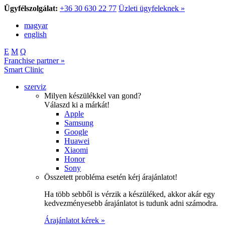
Ügyfélszolgálat:
+36 30 630 22 77
Üzleti ügyfeleknek »
magyar
english
E
M
Q
Franchise partner »
Smart Clinic
szerviz
Milyen készülékkel van gond?
Válaszd ki a márkát!
Apple
Samsung
Google
Huawei
Xiaomi
Honor
Sony
Összetett probléma esetén kérj árajánlatot!
Ha több sebből is vérzik a készüléked, akkor akár egy
kedvezményesebb árajánlatot is tudunk adni számodra.
Árajánlatot kérek »