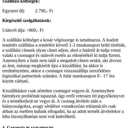
Szállítási költségek:
Egyszeri díj: 2.790,- Ft
Kiegészítő szolgáltatások:
Utánvét díja: +800,- Ft
A szállítási költséget a kosár végösszege is tartalmazza. A leadott
rendelés szállítása a rendelést követő 1-3 munkanapon belül történik,
a szállítási címnek olyan címet adjon, ahol a futártól át tudja venni
valaki a csomagot és utánvét esetén az ellenértékét ki tudja fizetni.
Amennyiben a futár nem talál a megadott címen senkit, aki átveszi
az árut, másnap megkísérli újra a kiszállítást, ha akkor is
eredménytelen, akkor a csomagot visszaszállítja szerződéses
logisztikai partnerünk számára. A futár munkanapon 8 - 17 óra
között várható.
Kiszállításkor csak sértetlen csomagot vegyen át. Amennyiben
bármilyen problémát tapasztal, úgy erről vetessen fel jegyzőkönyvet
és a terméke(ke)t ne vegye át. A csomag átvétele után a
hiányosságokra, avagy sérülésre vonatkozóan reklamációt csak
abban az esetben tudunk elfogadni, ha az adott termék átvételekor a
hiba bizonyíthatóan nem volt kideríthető.
4. Garancia és szavatosság