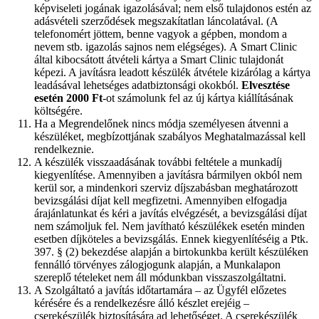
képviseleti jogának igazolásával; nem első tulajdonos estén az
adásvételi szerződések megszakítatlan láncolatával. (A
telefonomért jöttem, benne vagyok a gépben, mondom a
nevem stb. igazolás sajnos nem elégséges). A Smart Clinic
által kibocsátott átvételi kártya a Smart Clinic tulajdonát
képezi. A javításra leadott készülék átvétele kizárólag a kártya
leadásával lehetséges adatbiztonsági okokból.
Elvesztése
esetén 2000 Ft
-ot számolunk fel az új kártya kiállításának
költségére.
Ha a Megrendelőnek nincs módja személyesen átvenni a
készüléket, megbízottjának szabályos Meghatalmazással kell
rendelkeznie.
A készülék visszaadásának további feltétele a munkadíj
kiegyenlítése. Amennyiben a javításra bármilyen okból nem
kerül sor, a mindenkori szerviz díjszabásban meghatározott
bevizsgálási díjat kell megfizetni. Amennyiben elfogadja
árajánlatunkat és kéri a javítás elvégzését, a bevizsgálási díjat
nem számoljuk fel. Nem javítható készülékek esetén minden
esetben díjköteles a bevizsgálás. Ennek kiegyenlítéséig a Ptk.
397. § (2) bekezdése alapján a birtokunkba került készüléken
fennálló törvényes zálogjogunk alapján, a Munkalapon
szereplő tételeket nem áll módunkban visszaszolgáltatni.
A Szolgáltató a javítás időtartamára – az Ügyfél előzetes
kérésére és a rendelkezésre álló készlet erejéig –
cserekészülék biztosítására ad lehetőséget. A cserekészülék