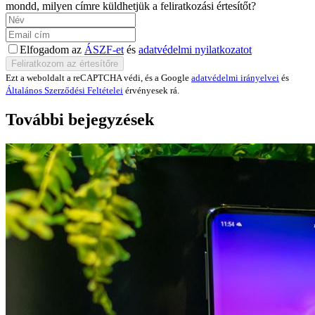
mondd, milyen címre küldhetjük a feliratkozási értesítőt?
Elfogadom az
ÁSZF-et
és
adatvédelmi nyilatkozatot
Ezt a weboldalt a reCAPTCHA védi, és a Google
adatvédelmi irányelvei
és
Általános Szerződési Feltételei
érvényesek rá.
További bejegyzések