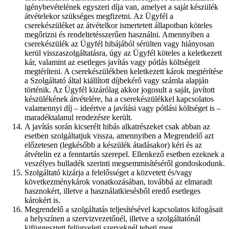
igénybevételének egyszeri díja van, amelyet a saját készülék
átvételekor szükséges megfizetni. Az Ügyfél a
cserekészüléket az átvételkor ismertetett állapotban köteles
megőrizni és rendeltetésszerűen használni. Amennyiben a
cserekészülék az Ügyfél hibájából sérülten vagy hiányosan
kerül visszaszolgáltatásra, úgy az Ügyfél köteles a keletkezett
kár, valamint az esetleges javítás vagy pótlás költségeit
megtéríteni. A cserekészülékben keletkezett károk megtérítése
a Szolgáltató által kiállított díjbekérő vagy számla alapján
történik. Az Ügyfél kizárólag akkor jogosult a saját, javított
készülékének átvételére, ha a cserekészülékkel kapcsolatos
valamennyi díj – ideértve a javítási vagy pótlási költséget is –
maradéktalanul rendezésre került.
A javítás során kicserélt hibás alkatrészeket csak abban az
esetben szolgáltatjuk vissza, amennyiben a Megrendelő azt
előzetesen (legkésőbb a készülék átadásakor) kéri és az
átvételin ez a fenntartás szerepel. Ellenkező esetben ezeknek a
veszélyes hulladék szerinti megsemmisítéséről gondoskodunk.
Szolgáltató kizárja a felelősséget a közvetett és/vagy
következménykárok vonatkozásában, továbbá az elmaradt
hasznokért, illetve a használatkiesésből eredő esetleges
károkért is.
Megrendelő a szolgáltatás teljesítésével kapcsolatos kifogásait
a helyszínen a szervizvezetőnél, illetve a szolgáltatónál
kifüggesztett felügyeleti szerveknél teheti meg.