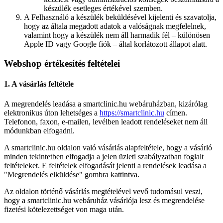
készülék esetleges értékével szemben.
A Felhasználó a készülék beküldésével kijelenti és szavatolja,
hogy az általa megadott adatok a valóságnak megfelelnek,
valamint hogy a készülék nem áll harmadik fél – különösen
Apple ID vagy Google fiók – által korlátozott állapot alatt.
Webshop értékesítés feltételei
1. A vásárlás feltétele
A megrendelés leadása a smartclinic.hu webáruházban, kizárólag
elektronikus úton lehetséges a
https://smartclinic.hu
címen.
Telefonon, faxon, e-mailen, levélben leadott rendeléseket nem áll
módunkban elfogadni.
A smartclinic.hu oldalon való vásárlás alapfeltétele, hogy a vásárló
minden tekintetben elfogadja a jelen üzleti szabályzatban foglalt
feltételeket. E feltételek elfogadását jelenti a rendelések leadása a
"Megrendelés elküldése" gombra kattintva.
Az oldalon történő vásárlás megtételével vevő tudomásul veszi,
hogy a smartclinic.hu webáruház vásárlója lesz és megrendelése
fizetési kötelezettséget von maga után.