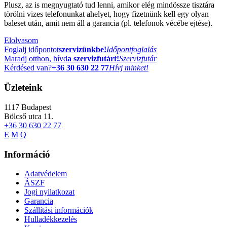
Plusz, az is megnyugtató tud lenni, amikor elég mindössze tisztára
törölni vizes telefonunkat ahelyet, hogy fizetnünk kell egy olyan
baleset után, amit nem áll a garancia (pl. telefonok vécébe ejtése).
Elolvasom
Foglalj időpontot
szervizünkbe!
Időpontfoglalás
Maradj otthon, hívd
a szervizfutárt!
Szervizfutár
Kérdésed van?
+36 30 630 22 77
Hívj minket!
Üzleteink
1117
Budapest
Bölcső utca 11.
+36 30 630 22 77
E
M
Q
Információ
Adatvédelem
ÁSZF
Jogi nyilatkozat
Garancia
Szállítási információk
Hulladékkezelés