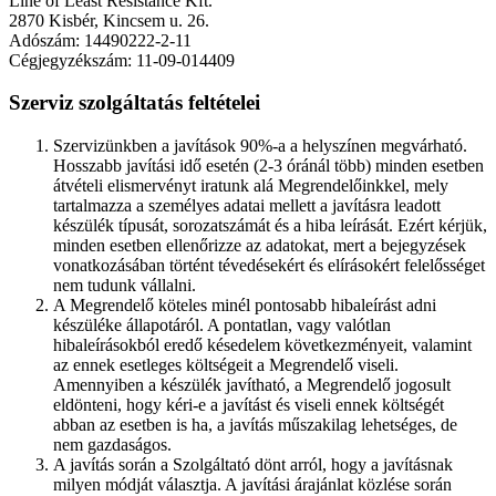
Line of Least Resistance Kft.
2870 Kisbér, Kincsem u. 26.
Adószám: 14490222-2-11
Cégjegyzékszám: 11-09-014409
Szerviz szolgáltatás feltételei
Szervizünkben a javítások 90%-a a helyszínen megvárható.
Hosszabb javítási idő esetén (2-3 óránál több) minden esetben
átvételi elismervényt iratunk alá Megrendelőinkkel, mely
tartalmazza a személyes adatai mellett a javításra leadott
készülék típusát, sorozatszámát és a hiba leírását. Ezért kérjük,
minden esetben ellenőrizze az adatokat, mert a bejegyzések
vonatkozásában történt tévedésekért és elírásokért felelősséget
nem tudunk vállalni.
A Megrendelő köteles minél pontosabb hibaleírást adni
készüléke állapotáról. A pontatlan, vagy valótlan
hibaleírásokból eredő késedelem következményeit, valamint
az ennek esetleges költségeit a Megrendelő viseli.
Amennyiben a készülék javítható, a Megrendelő jogosult
eldönteni, hogy kéri-e a javítást és viseli ennek költségét
abban az esetben is ha, a javítás műszakilag lehetséges, de
nem gazdaságos.
A javítás során a Szolgáltató dönt arról, hogy a javításnak
milyen módját választja. A javítási árajánlat közlése során