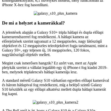
költséghatékonyabb, 6,1 hüvelykes modellt, mely funkcióiban az
iPhone X-hez fog hasonlítani.
De mi a helyzet a kamerákkal?
A jelentések alapján a Galaxy S10+ tripla hátlapi és dupla előlapi
kamerarendszerrel fog rendelkezni. A hátlapi kamera az
előrejelzések szerint ugyanazt a 12 megapixeles, nagy látószögű
objektívet és 12 megapixeles teleobjektívet fogja tartalmazni, mint a
Galaxy S9+, egy teljesen új, 16 megapixeles, 120 fokos,
nagylátószögű objektív mellett.
Megint csak ismerősen hangzik? Ez azért van, mert az Apple
pletykák szerint a vállalat legalább egy új iPhone-t fog kiadni 2019-
ben, melynek triplalencsés hátlapi kamerája lesz.
A standard méretű Galaxy S10 várhatóan egyetlen előlapi kamerával
és három hátlapival fog rendelkezni, míg a belépő szintű Galaxy
S10 készülék az egy előlapi alkatrész mellett dupla hátlapi kamerát
fog kapni.
A
The Bell
arról is írt, hogy a Galaxy S10 és a Galaxy S10+