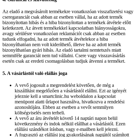
Az eladó a megvásárolt termékekre vonatkozóan visszafizetési vagy
cseregaranciát csak abban az esetben vállal, ha az adott termék
bizonyítottan hibás és a hiba bizonyítottan a termékek átvétele előtt
keletkezett. Az átvett termékekkel kapcsolatban hiányosságokra,
avagy sérülésre vonatkozóan reklamációt csak abban az esetben
tudunk elfogadni, ha az adott termék átvételekor a hiba
bizonyíthatóan nem volt kideríthető, illetve ha az adott termék
bizonyíthatóan gyári hibás. Az eladó tartalmi nemtetszés miatt
semmiféle garanciát nem tud vállalni. Csere vagy visszavásárlás
esetén csak az eredeti csomagolásban tudjuk átvenni a terméket.
5. A vásárlástól való elállás joga
A vevő jogosult a megrendelést követően, de még a
kiszállítást megelőzően a vásárlástól elállni. Ezt az igényét
jeleznie kell a smartclinic.hu weboldalon a kapcsolat
menüpont alatti űrlapot használva, hivatkozva a rendelési
azonosítójára. Ebben az esetben a vevőt semmilyen
költségviselés nem terheli.
A vevő az áru átvételét követő 14 naptári napon belül
következmény és indok nélkül elállhat a vásárlástól. Ezen
elállási szándékot írásban, vagy e-mailben kell jelezni.
A fogyasztó az elállási jog gyakorlásának napjától számított