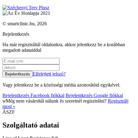
© smartclinic.hu, 2026
Bejelentkezés
Ha már regisztráltál oldalunkra, akkor jelentkezz be a korábban
megadott adataiddal
Elfelejtett jelszó?
Vagy jelentkezz be a közösségi média azonosítóid egyikével.
Bejelentkezés Facebook fiókkal
Bejelentkezés Google fiókkal
w
Még nem vásároltál nálunk és szeretnél regisztrálni?
Regisztrálj
most »
ÁSZF
Szolgáltató adatai