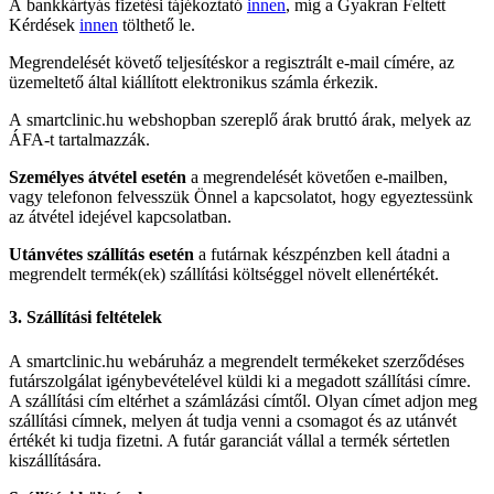
A bankkártyás fizetési tájékoztató
innen
, míg a Gyakran Feltett
Kérdések
innen
tölthető le.
Megrendelését követő teljesítéskor a regisztrált e-mail címére, az
üzemeltető által kiállított elektronikus számla érkezik.
A smartclinic.hu webshopban szereplő árak bruttó árak, melyek az
ÁFA-t tartalmazzák.
Személyes átvétel esetén
a megrendelését követően e-mailben,
vagy telefonon felvesszük Önnel a kapcsolatot, hogy egyeztessünk
az átvétel idejével kapcsolatban.
Utánvétes szállítás esetén
a futárnak készpénzben kell átadni a
megrendelt termék(ek) szállítási költséggel növelt ellenértékét.
3. Szállítási feltételek
A smartclinic.hu webáruház a megrendelt termékeket szerződéses
futárszolgálat igénybevételével küldi ki a megadott szállítási címre.
A szállítási cím eltérhet a számlázási címtől. Olyan címet adjon meg
szállítási címnek, melyen át tudja venni a csomagot és az utánvét
értékét ki tudja fizetni. A futár garanciát vállal a termék sértetlen
kiszállítására.