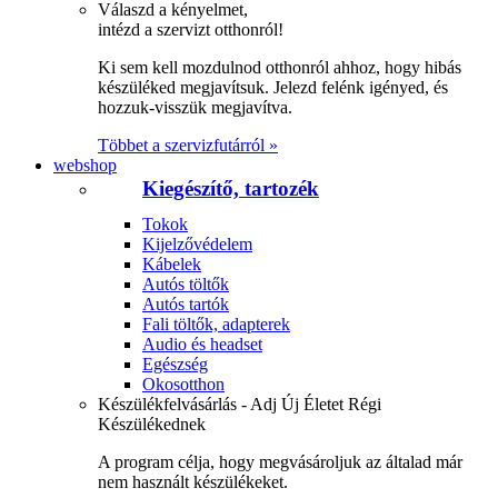
Válaszd a kényelmet,
intézd a szervizt otthonról!
Ki sem kell mozdulnod otthonról ahhoz, hogy hibás
készüléked megjavítsuk. Jelezd felénk igényed, és
hozzuk-visszük megjavítva.
Többet a szervizfutárról »
webshop
Kiegészítő, tartozék
Tokok
Kijelzővédelem
Kábelek
Autós töltők
Autós tartók
Fali töltők, adapterek
Audio és headset
Egészség
Okosotthon
Készülékfelvásárlás - Adj Új Életet Régi
Készülékednek
A program célja, hogy megvásároljuk az általad már
nem használt készülékeket.