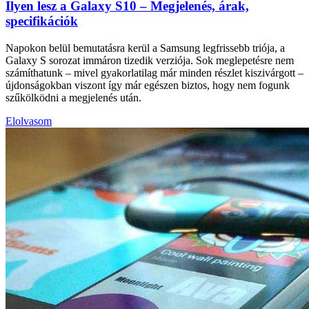
Ilyen lesz a Galaxy S10 – Megjelenés, árak,
specifikációk
Napokon belül bemutatásra kerül a Samsung legfrissebb triója, a
Galaxy S sorozat immáron tizedik verziója. Sok meglepetésre nem
számíthatunk – mivel gyakorlatilag már minden részlet kiszivárgott –
újdonságokban viszont így már egészen biztos, hogy nem fogunk
szűkölködni a megjelenés után.
Elolvasom