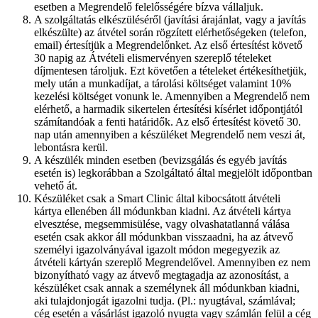
esetben a Megrendelő felelősségére bízva vállaljuk.
A szolgáltatás elkészüléséről (javítási árajánlat, vagy a javítás
elkészülte) az átvétel során rögzített elérhetőségeken (telefon,
email) értesítjük a Megrendelőnket. Az első értesítést követő
30 napig az Átvételi elismervényen szereplő tételeket
díjmentesen tároljuk. Ezt követően a tételeket értékesíthetjük,
mely után a munkadíjat, a tárolási költséget valamint 10%
kezelési költséget vonunk le. Amennyiben a Megrendelő nem
elérhető, a harmadik sikertelen értesítési kísérlet időpontjától
számítandóak a fenti határidők. Az első értesítést követő 30.
nap után amennyiben a készüléket Megrendelő nem veszi át,
lebontásra kerül.
A készülék minden esetben (bevizsgálás és egyéb javítás
esetén is) legkorábban a Szolgáltató által megjelölt időpontban
vehető át.
Készüléket csak a Smart Clinic által kibocsátott átvételi
kártya ellenében áll módunkban kiadni. Az átvételi kártya
elvesztése, megsemmisülése, vagy olvashatatlanná válása
esetén csak akkor áll módunkban visszaadni, ha az átvevő
személyi igazolványával igazolt módon megegyezik az
átvételi kártyán szereplő Megrendelővel. Amennyiben ez nem
bizonyítható vagy az átvevő megtagadja az azonosítást, a
készüléket csak annak a személynek áll módunkban kiadni,
aki tulajdonjogát igazolni tudja. (Pl.: nyugtával, számlával;
cég esetén a vásárlást igazoló nyugta vagy számlán felül a cég