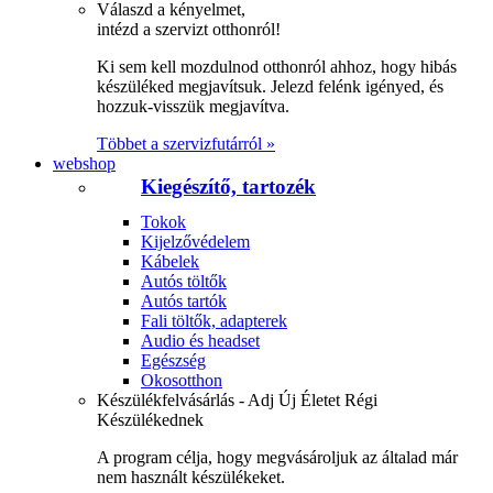
Válaszd a kényelmet,
intézd a szervizt otthonról!
Ki sem kell mozdulnod otthonról ahhoz, hogy hibás
készüléked megjavítsuk. Jelezd felénk igényed, és
hozzuk-visszük megjavítva.
Többet a szervizfutárról »
webshop
Kiegészítő, tartozék
Tokok
Kijelzővédelem
Kábelek
Autós töltők
Autós tartók
Fali töltők, adapterek
Audio és headset
Egészség
Okosotthon
Készülékfelvásárlás - Adj Új Életet Régi
Készülékednek
A program célja, hogy megvásároljuk az általad már
nem használt készülékeket.