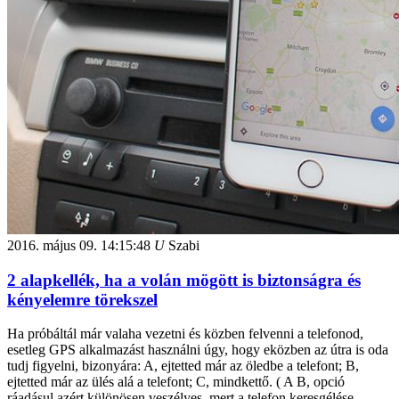
2016. május 09.
14:15:48
U
Szabi
2 alapkellék, ha a volán mögött is biztonságra és
kényelemre törekszel
Ha próbáltál már valaha vezetni és közben felvenni a telefonod,
esetleg GPS alkalmazást használni úgy, hogy eközben az útra is oda
tudj figyelni, bizonyára: A, ejtetted már az öledbe a telefont; B,
ejtetted már az ülés alá a telefont; C, mindkettő. ( A B, opció
ráadásul azért különösen veszélyes, mert a telefon keresgélése