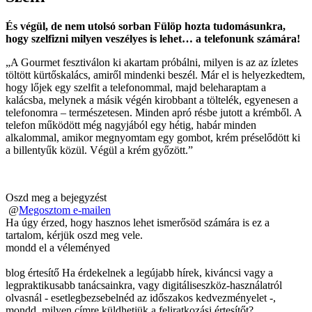
És végül, de nem utolsó sorban Fülöp hozta tudomásunkra,
hogy szelfizni milyen veszélyes is lehet… a telefonunk számára!
„A Gourmet fesztiválon ki akartam próbálni, milyen is az az ízletes
töltött kürtőskalács, amiről mindenki beszél. Már el is helyezkedtem,
hogy lőjek egy szelfit a telefonommal, majd beleharaptam a
kalácsba, melynek a másik végén kirobbant a töltelék, egyenesen a
telefonomra – természetesen. Minden apró résbe jutott a krémből. A
telefon működött még nagyjából egy hétig, habár minden
alkalommal, amikor megnyomtam egy gombot, krém préselődött ki
a billentyűk közül. Végül a krém győzött.”
Oszd meg a bejegyzést
@
Megosztom e-mailen
Ha úgy érzed, hogy hasznos lehet ismerősöd számára is ez a
tartalom, kérjük oszd meg vele.
mondd el a véleményed
blog értesítő
Ha érdekelnek a legújabb hírek, kiváncsi vagy a
legpraktikusabb tanácsainkra, vagy digitáliseszköz-használatról
olvasnál - esetlegbezsebelnéd az időszakos kedvezményelet -,
mondd, milyen címre küldhetjük a feliratkozási értesítőt?