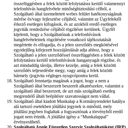
összefüggésben a felek között lefolytatásra kerülő valamennyi
telefonhívás hangfelvétele minőségbiztosítási célból, a
Szolgáltató által üzemeltetett webes felület hatékonyságának
mérése és/vagy fejlesztése céljából, valamint az Ügyfelektől
érkező esetleges kifogások, és az azokból eredő esetleges
jogviták rendedzése céljából rögzítésre kerülnek. Ügyfél
kijelenti, hogy a Szolgáltatónak a telefonhívások
hangfelvételeinek rögzítésére vonatkozó tájékoztatását
megértette és elfogadja, és a jelen szerződés megkötésével
egyidejűleg kifejezett hozzájárulását adja ahhoz, hogy a
Szolgáltató a jelen szerződéssel összefüggésben a felek között
lefolytatásra kerülő telefonhívások hanganyagát rögzítse, és
azt mindaddig tárolja, illetve kezelje, amíg a felek közötti
szerződés teljesedésbe megy, vagy amíg a felek közötti
bármely (jog)vita végleges nyugvópontra kerül.
Szolgáltató fenntartja magának a jogot, hogy a nem a
Szolgáltató által beszerzett beszerelt alkatrészekre, valamint a
szolgáltató által beszerzett, de azt más szolgáltató esetleg
megrendelő általi beépítésre szavatosságot nem vállal.
Szolgáltató által kiadott Munkalap a Kormányrendelet hatálya
alá tartozó esetekben jótállási jegynek is minősül, mely
jótállási jegyben foglaltak a fogyasztónak a törvényből eredő
jogait nem érintik. A jótállási igény a “Munkalappal”
érvényesíthető.
Szolgáltató Apple Független Szerviz Szolgáltatóként (IRP)