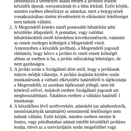
tartalmazza a személyes adatai mellett a javításra leadott
készülék típusát, sorozatszámát és a hiba leírását. Ezért kérjük,
minden esetben ellenőrizze az adatokat, mert a bejegyzések
vonatkozásában történt tévedésekért és elírásokért felelősséget
nem tudunk vállalni.
A Megrendelő köteles minél pontosabb hibaleírást adni
készüléke állapotáról. A pontatlan, vagy valótlan
hibaleírásokból eredő késedelem következményeit, valamint
az ennek esetleges költségeit a Megrendelő viseli.
Amennyiben a készülék javítható, a Megrendelő jogosult
eldönteni, hogy kéri-e a javítást és viseli ennek költségét
abban az esetben is ha, a javítás műszakilag lehetséges, de
nem gazdaságos.
A javítás során a Szolgáltató dönt arról, hogy a javításnak
milyen módját választja. A javítási árajánlat közlése során
munkatársunk a várható elkészülési határidőről is tájékoztatja
a Megrendelőt, ez azonban tájékoztató jellegű, nem bír
kötelező erővel, indokolt esetben Szolgáltató jogosult azt
meghosszabbítani. Általános esetben a vállalási határidő 1
munkanap.
A készüléken lévő szoftverekért, adatokért (az adathordozók,
memóriakártyák tartalmáért) semminemű felelősséget nem
tudunk vállalni. Ezért kérjük, minden esetben mentse le
fontos, vagy pótolhatatlan adatait mielőtt készülékét javításra
leadja, mivel az a szervizeljárás során megsérülhet vagy