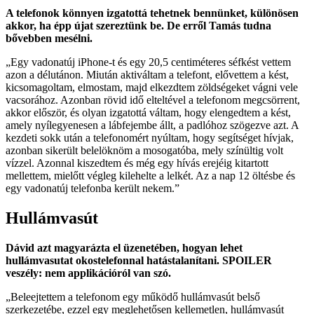
A telefonok könnyen izgatottá tehetnek bennünket, különösen
akkor, ha épp újat szereztünk be. De erről Tamás tudna
bővebben mesélni.
„Egy vadonatúj iPhone-t és egy 20,5 centiméteres séfkést vettem
azon a délutánon. Miután aktiváltam a telefont, elővettem a kést,
kicsomagoltam, elmostam, majd elkezdtem zöldségeket vágni vele
vacsorához. Azonban rövid idő elteltével a telefonom megcsörrent,
akkor először, és olyan izgatottá váltam, hogy elengedtem a kést,
amely nyílegyenesen a lábfejembe állt, a padlóhoz szögezve azt. A
kezdeti sokk után a telefonomért nyúltam, hogy segítséget hívjak,
azonban sikerült belelöknöm a mosogatóba, mely színültig volt
vízzel. Azonnal kiszedtem és még egy hívás erejéig kitartott
mellettem, mielőtt végleg kilehelte a lelkét. Az a nap 12 öltésbe és
egy vadonatúj telefonba került nekem.”
Hullámvasút
Dávid azt magyarázta el üzenetében, hogyan lehet
hullámvasutat okostelefonnal hatástalanítani. SPOILER
veszély: nem applikációról van szó.
„Beleejtettem a telefonom egy működő hullámvasút belső
szerkezetébe, ezzel egy meglehetősen kellemetlen, hullámvasút