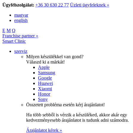
Ügyfélszolgálat:
+36 30 630 22 77
Üzleti ügyfeleknek »
magyar
english
E
M
Q
Franchise partner »
Smart Clinic
szerviz
Milyen készülékkel van gond?
Válaszd ki a márkát!
Apple
Samsung
Google
Huawei
Xiaomi
Honor
Sony
Összetett probléma esetén kérj árajánlatot!
Ha több sebből is vérzik a készüléked, akkor akár egy
kedvezményesebb árajánlatot is tudunk adni számodra.
Árajánlatot kérek »