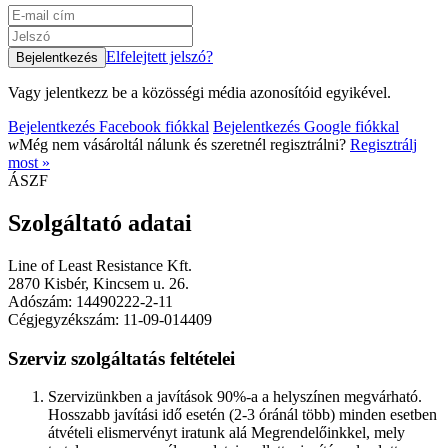
Elfelejtett jelszó?
Vagy jelentkezz be a közösségi média azonosítóid egyikével.
Bejelentkezés Facebook fiókkal
Bejelentkezés Google fiókkal
w
Még nem vásároltál nálunk és szeretnél regisztrálni?
Regisztrálj
most »
ÁSZF
Szolgáltató adatai
Line of Least Resistance Kft.
2870 Kisbér, Kincsem u. 26.
Adószám: 14490222-2-11
Cégjegyzékszám: 11-09-014409
Szerviz szolgáltatás feltételei
Szervizünkben a javítások 90%-a a helyszínen megvárható.
Hosszabb javítási idő esetén (2-3 óránál több) minden esetben
átvételi elismervényt iratunk alá Megrendelőinkkel, mely