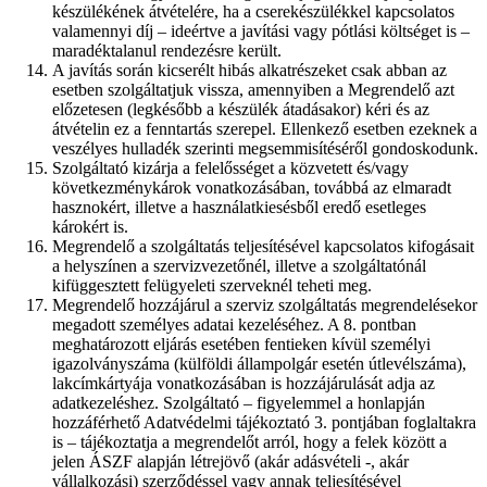
készülékének átvételére, ha a cserekészülékkel kapcsolatos
valamennyi díj – ideértve a javítási vagy pótlási költséget is –
maradéktalanul rendezésre került.
A javítás során kicserélt hibás alkatrészeket csak abban az
esetben szolgáltatjuk vissza, amennyiben a Megrendelő azt
előzetesen (legkésőbb a készülék átadásakor) kéri és az
átvételin ez a fenntartás szerepel. Ellenkező esetben ezeknek a
veszélyes hulladék szerinti megsemmisítéséről gondoskodunk.
Szolgáltató kizárja a felelősséget a közvetett és/vagy
következménykárok vonatkozásában, továbbá az elmaradt
hasznokért, illetve a használatkiesésből eredő esetleges
károkért is.
Megrendelő a szolgáltatás teljesítésével kapcsolatos kifogásait
a helyszínen a szervizvezetőnél, illetve a szolgáltatónál
kifüggesztett felügyeleti szerveknél teheti meg.
Megrendelő hozzájárul a szerviz szolgáltatás megrendelésekor
megadott személyes adatai kezeléséhez. A 8. pontban
meghatározott eljárás esetében fentieken kívül személyi
igazolványszáma (külföldi állampolgár esetén útlevélszáma),
lakcímkártyája vonatkozásában is hozzájárulását adja az
adatkezeléshez. Szolgáltató – figyelemmel a honlapján
hozzáférhető Adatvédelmi tájékoztató 3. pontjában foglaltakra
is – tájékoztatja a megrendelőt arról, hogy a felek között a
jelen ÁSZF alapján létrejövő (akár adásvételi -, akár
vállalkozási) szerződéssel vagy annak teljesítésével