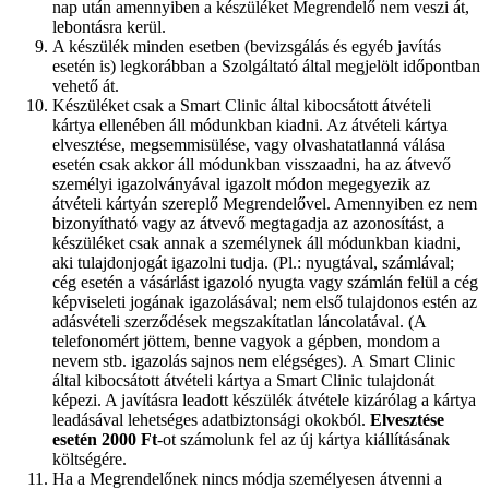
nap után amennyiben a készüléket Megrendelő nem veszi át,
lebontásra kerül.
A készülék minden esetben (bevizsgálás és egyéb javítás
esetén is) legkorábban a Szolgáltató által megjelölt időpontban
vehető át.
Készüléket csak a Smart Clinic által kibocsátott átvételi
kártya ellenében áll módunkban kiadni. Az átvételi kártya
elvesztése, megsemmisülése, vagy olvashatatlanná válása
esetén csak akkor áll módunkban visszaadni, ha az átvevő
személyi igazolványával igazolt módon megegyezik az
átvételi kártyán szereplő Megrendelővel. Amennyiben ez nem
bizonyítható vagy az átvevő megtagadja az azonosítást, a
készüléket csak annak a személynek áll módunkban kiadni,
aki tulajdonjogát igazolni tudja. (Pl.: nyugtával, számlával;
cég esetén a vásárlást igazoló nyugta vagy számlán felül a cég
képviseleti jogának igazolásával; nem első tulajdonos estén az
adásvételi szerződések megszakítatlan láncolatával. (A
telefonomért jöttem, benne vagyok a gépben, mondom a
nevem stb. igazolás sajnos nem elégséges). A Smart Clinic
által kibocsátott átvételi kártya a Smart Clinic tulajdonát
képezi. A javításra leadott készülék átvétele kizárólag a kártya
leadásával lehetséges adatbiztonsági okokból.
Elvesztése
esetén 2000 Ft
-ot számolunk fel az új kártya kiállításának
költségére.
Ha a Megrendelőnek nincs módja személyesen átvenni a