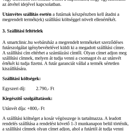
az átvétel idejével kapcsolatban.
Utánvétes szállítás esetén
a futárnak készpénzben kell átadni a
megrendelt termék(ek) szállítási költséggel növelt ellenértékét.
3. Szállítási feltételek
A smartclinic.hu webáruház a megrendelt termékeket szerződéses
futárszolgálat igénybevételével küldi ki a megadott szállítási címre.
A szállítási cím eltérhet a számlázási címtől. Olyan címet adjon meg
szállítási címnek, melyen át tudja venni a csomagot és az utánvét
értékét ki tudja fizetni. A futár garanciát vállal a termék sértetlen
kiszállítására.
Szállítási költségek:
Egyszeri díj: 2.790,- Ft
Kiegészítő szolgáltatások:
Utánvét díja: +800,- Ft
A szállítási költséget a kosár végösszege is tartalmazza. A leadott
rendelés szállítása a rendelést követő 1-3 munkanapon belül történik,
a szállítási címnek olyan címet adjon, ahol a futártól át tudja venni