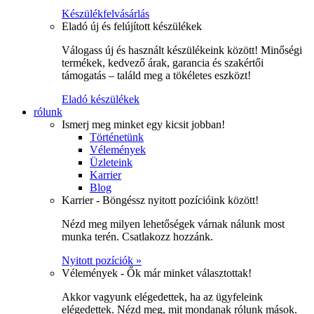
Készülékfelvásárlás
Eladó új és felújított készülékek
Válogass új és használt készülékeink között! Minőségi
termékek, kedvező árak, garancia és szakértői
támogatás – találd meg a tökéletes eszközt!
Eladó készülékek
rólunk
Ismerj meg minket egy kicsit jobban!
Történetünk
Vélemények
Üzleteink
Karrier
Blog
Karrier - Böngéssz nyitott pozícióink között!
Nézd meg milyen lehetőségek várnak nálunk most
munka terén. Csatlakozz hozzánk.
Nyitott pozíciók »
Vélemények - Ők már minket választottak!
Akkor vagyunk elégedettek, ha az ügyfeleink
elégedettek. Nézd meg, mit mondanak rólunk mások.