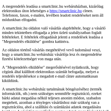
A megrendelés leadása a smartclinic.hu webáruházban, kizárólag
elektronikus úton lehetséges a
https://smartclinic.hu
címen.
Telefonon, faxon, e-mailen, levélben leadott rendeléseket nem áll
módunkban elfogadni.
A smartclinic.hu oldalon való vásárlás alapfeltétele, hogy a vásárló
minden tekintetben elfogadja a jelen üzleti szabályzatban foglalt
feltételeket. E feltételek elfogadását jelenti a rendelések leadása a
"Megrendelés elküldése" gombra kattintva.
Az oldalon történő vásárlás megtételével vevő tudomásul veszi,
hogy a smartclinic.hu webáruház vásárlója lesz és megrendelése
fizetési kötelezettséget von maga után.
A "Megrendelés elküldése" megerősítésével nyilatkozik, hogy
cégünk által kiállított elektronikus számlát befogadja, melyet a
rendelés teljesítésekor a megadott e-mail címre automatikusan
kiküldünk.
A smartclinic.hu webáruház tartalmának böngészéséhez (termék
információk, stb.) nem szükséges semmiféle regisztráció, ezeket
bárki adatai megadása nélkül teljesen anonim módon, szabadon
megteheti, azonban a tényleges vásárláshoz már szükség van a
regisztrációra, ahol a szállítási és számlázási adatok megadására