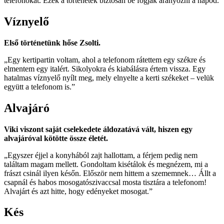
telefonokat. Ezek a történetek biztosan be fogják aranyozni a napod.
Víznyelő
Első történetünk hőse Zsolti.
„Egy kertipartin voltam, ahol a telefonom rátettem egy székre és
elmentem egy italért. Sikolyokra és kiabálásra értem vissza. Egy
hatalmas víznyelő nyílt meg, mely elnyelte a kerti székeket – velük
együtt a telefonom is.”
Alvajáró
Viki viszont saját cselekedete áldozatává vált, hiszen egy
alvajáróval kötötte össze életét.
„Egyszer éjjel a konyhából zajt hallottam, a férjem pedig nem
találtam magam mellett. Gondoltam kisétálok és megnézem, mi a
frászt csinál ilyen későn. Először nem hittem a szememnek… Állt a
csapnál és habos mosogatószivaccsal mosta tisztára a telefonom!
Alvajárt és azt hitte, hogy edényeket mosogat.”
Kés