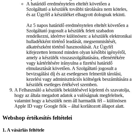
A határidő eredménytelen elteltét követően a
Szolgáltató a készülék további tárolására nem köteles,
és az Ügyfél a készüléket elhagyott dolognak tekinti.
Az 5 napos határidő eredménytelen elteltét követően a
Szolgáltató jogosult a készülék felett szabadon
rendelkezni, ideértve különösen: a készülék elektronikai
hulladékként történő leadását, megsemmisítését,
alkatrészként történő hasznosítását. Az Ügyfél
kifejezetten lemond minden olyan későbbi igényéről,
amely a készülék visszaszolgáltatására, ellenértékére
vagy kártérítésére irányulna a fizetési határidő
elmulasztását követően. A Szolgáltató jogosult a
bevizsgálási díj és az esetlegesen felmerült tárolási,
kezelési vagy adminisztrációs költségek beszámítására a
készülék esetleges értékével szemben.
A Felhasználó a készülék beküldésével kijelenti és szavatolja,
hogy az általa megadott adatok a valóságnak megfelelnek,
valamint hogy a készülék nem áll harmadik fél – különösen
Apple ID vagy Google fiók – által korlátozott állapot alatt.
Webshop értékesítés feltételei
1. A vásárlás feltétele