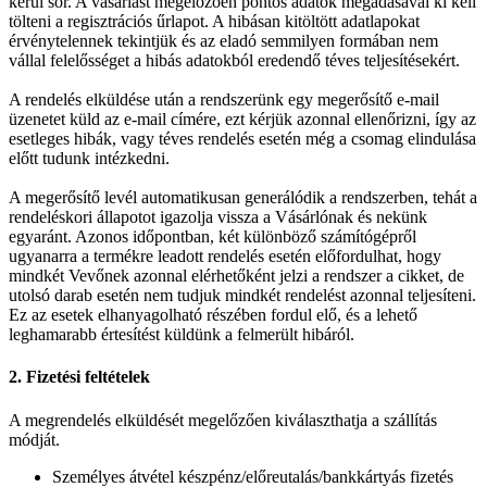
kerül sor. A vásárlást megelőzően pontos adatok megadásával ki kell
tölteni a regisztrációs űrlapot. A hibásan kitöltött adatlapokat
érvénytelennek tekintjük és az eladó semmilyen formában nem
vállal felelősséget a hibás adatokból eredendő téves teljesítésekért.
A rendelés elküldése után a rendszerünk egy megerősítő e-mail
üzenetet küld az e-mail címére, ezt kérjük azonnal ellenőrizni, így az
esetleges hibák, vagy téves rendelés esetén még a csomag elindulása
előtt tudunk intézkedni.
A megerősítő levél automatikusan generálódik a rendszerben, tehát a
rendeléskori állapotot igazolja vissza a Vásárlónak és nekünk
egyaránt. Azonos időpontban, két különböző számítógépről
ugyanarra a termékre leadott rendelés esetén előfordulhat, hogy
mindkét Vevőnek azonnal elérhetőként jelzi a rendszer a cikket, de
utolsó darab esetén nem tudjuk mindkét rendelést azonnal teljesíteni.
Ez az esetek elhanyagolható részében fordul elő, és a lehető
leghamarabb értesítést küldünk a felmerült hibáról.
2. Fizetési feltételek
A megrendelés elküldését megelőzően kiválaszthatja a szállítás
módját.
Személyes átvétel készpénz/előreutalás/bankkártyás fizetés