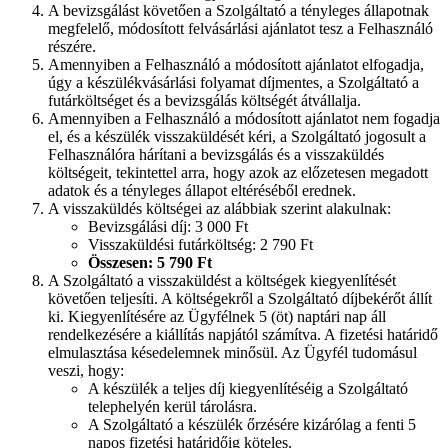
A bevizsgálást követően a Szolgáltató a tényleges állapotnak
megfelelő, módosított felvásárlási ajánlatot tesz a Felhasználó
részére.
Amennyiben a Felhasználó a módosított ajánlatot elfogadja,
úgy a készülékvásárlási folyamat díjmentes, a Szolgáltató a
futárköltséget és a bevizsgálás költségét átvállalja.
Amennyiben a Felhasználó a módosított ajánlatot nem fogadja
el, és a készülék visszaküldését kéri, a Szolgáltató jogosult a
Felhasználóra hárítani a bevizsgálás és a visszaküldés
költségeit, tekintettel arra, hogy azok az előzetesen megadott
adatok és a tényleges állapot eltéréséből erednek.
A visszaküldés költségei az alábbiak szerint alakulnak:
Bevizsgálási díj: 3 000 Ft
Visszaküldési futárköltség: 2 790 Ft
Összesen: 5 790 Ft
A Szolgáltató a visszaküldést a költségek kiegyenlítését
követően teljesíti. A költségekről a Szolgáltató díjbekérőt állít
ki. Kiegyenlítésére az Ügyfélnek 5 (öt) naptári nap áll
rendelkezésére a kiállítás napjától számítva. A fizetési határidő
elmulasztása késedelemnek minősül. Az Ügyfél tudomásul
veszi, hogy:
A készülék a teljes díj kiegyenlítéséig a Szolgáltató
telephelyén kerül tárolásra.
A Szolgáltató a készülék őrzésére kizárólag a fenti 5
napos fizetési határidőig köteles.