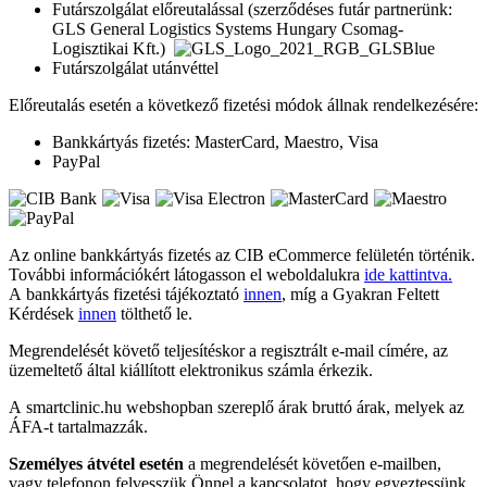
Futárszolgálat előreutalással (szerződéses futár partnerünk:
GLS General Logistics Systems Hungary Csomag-
Logisztikai Kft.)
Futárszolgálat utánvéttel
Előreutalás esetén a következő fizetési módok állnak rendelkezésére:
Bankkártyás fizetés: MasterCard, Maestro, Visa
PayPal
Az online bankkártyás fizetés az CIB eCommerce felületén történik.
További információkért látogasson el weboldalukra
ide kattintva.
A bankkártyás fizetési tájékoztató
innen
, míg a Gyakran Feltett
Kérdések
innen
tölthető le.
Megrendelését követő teljesítéskor a regisztrált e-mail címére, az
üzemeltető által kiállított elektronikus számla érkezik.
A smartclinic.hu webshopban szereplő árak bruttó árak, melyek az
ÁFA-t tartalmazzák.
Személyes átvétel esetén
a megrendelését követően e-mailben,
vagy telefonon felvesszük Önnel a kapcsolatot, hogy egyeztessünk