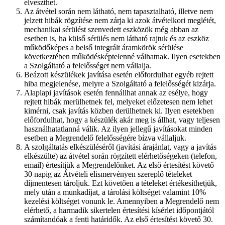
elveszthet.
Az átvétel során nem látható, nem tapasztalható, illetve nem
jelzett hibák rögzítése nem zárja ki azok átvételkori meglétét,
mechanikai sérülést szenvedett eszközök még abban az
esetben is, ha külső sérülés nem látható rajtuk és az eszköz
működőképes a belső integrált áramkörök sérülése
következtében működésképtelenné válhatnak. Ilyen esetekben
a Szolgáltató a felelősséget nem vállalja.
Beázott készülékek javítása esetén előfordulhat egyéb rejtett
hiba megjelenése, melyre a Szolgáltató a felelősségét kizárja.
Alaplapi javítások esetén fennállhat annak az esélye, hogy
rejtett hibák merülhetnek fel, melyeket előzetesen nem lehet
kimérni, csak javítás közben derülhetnek ki. Ilyen esetekben
előfordulhat, hogy a készülék akár meg is állhat, vagy teljesen
használhatatlanná válik. Az ilyen jellegű javításokat minden
esetben a Megrendelő felelősségére bízva vállaljuk.
A szolgáltatás elkészüléséről (javítási árajánlat, vagy a javítás
elkészülte) az átvétel során rögzített elérhetőségeken (telefon,
email) értesítjük a Megrendelőnket. Az első értesítést követő
30 napig az Átvételi elismervényen szereplő tételeket
díjmentesen tároljuk. Ezt követően a tételeket értékesíthetjük,
mely után a munkadíjat, a tárolási költséget valamint 10%
kezelési költséget vonunk le. Amennyiben a Megrendelő nem
elérhető, a harmadik sikertelen értesítési kísérlet időpontjától
számítandóak a fenti határidők. Az első értesítést követő 30.