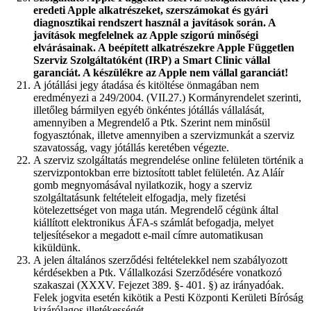
eredeti Apple alkatrészeket, szerszámokat és gyári
diagnosztikai rendszert használ a javítások során. A
javítások megfelelnek az Apple szigorú minőségi
elvárásainak. A beépített alkatrészekre Apple Független
Szerviz Szolgáltatóként (IRP) a Smart Clinic vállal
garanciát. A készülékre az Apple nem vállal garanciát!
A jótállási jegy átadása és kitöltése önmagában nem
eredményezi a 249/2004. (VII.27.) Kormányrendelet szerinti,
illetőleg bármilyen egyéb önkéntes jótállás vállalását,
amennyiben a Megrendelő a Ptk. Szerint nem minősül
fogyasztónak, illetve amennyiben a szervizmunkát a szerviz
szavatosság, vagy jótállás keretében végezte.
A szerviz szolgáltatás megrendelése online felületen történik a
szervizpontokban erre biztosított tablet felületén. Az Aláír
gomb megnyomásával nyilatkozik, hogy a szerviz
szolgáltatásunk feltételeit elfogadja, mely fizetési
kötelezettséget von maga után. Megrendelő cégünk által
kiállított elektronikus ÁFA-s számlát befogadja, melyet
teljesítésekor a megadott e-mail címre automatikusan
kiküldünk.
A jelen általános szerződési feltételekkel nem szabályozott
kérdésekben a Ptk. Vállalkozási Szerződésére vonatkozó
szakaszai (XXXV. Fejezet 389. §- 401. §) az irányadóak.
Felek jogvita esetén kikötik a Pesti Központi Kerületi Bíróság
kizárólagos illetékességét.