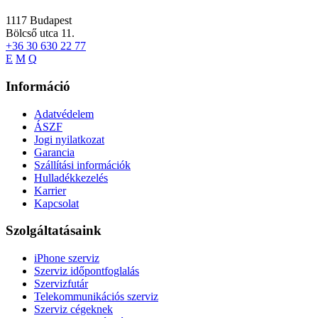
1117
Budapest
Bölcső utca 11.
+36 30 630 22 77
E
M
Q
Információ
Adatvédelem
ÁSZF
Jogi nyilatkozat
Garancia
Szállítási információk
Hulladékkezelés
Karrier
Kapcsolat
Szolgáltatásaink
iPhone szerviz
Szerviz időpontfoglalás
Szervizfutár
Telekommunikációs szerviz
Szerviz cégeknek