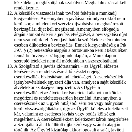
készüléket, megbízottjának szabályos Meghatalmazással kell
rendelkeznie.
A készülék visszaadásának további feltétele a munkadíj
kiegyenlítése. Amennyiben a javításra bármilyen okból nem
kerül sor, a mindenkori szerviz díjszabásban meghatározott
bevizsgálási díjat kell megfizetni. Amennyiben elfogadja
árajánlatunkat és kéri a javítás elvégzését, a bevizsgálási díjat
nem számoljuk fel. Nem javítható készülékek esetén minden
esetben díjköteles a bevizsgálás. Ennek kiegyenlítéséig a Ptk.
397. § (2) bekezdése alapján a birtokunkba került készüléken
fennálló törvényes zálogjogunk alapján, a Munkalapon
szereplő tételeket nem áll módunkban visszaszolgáltatni.
A Szolgáltató a javítás időtartamára – az Ügyfél előzetes
kérésére és a rendelkezésre álló készlet erejéig –
cserekészülék biztosítására ad lehetőséget. A cserekészülék
igénybevételének egyszeri díja van, amelyet a saját készülék
átvételekor szükséges megfizetni. Az Ügyfél a
cserekészüléket az átvételkor ismertetett állapotban köteles
megőrizni és rendeltetésszerűen használni. Amennyiben a
cserekészülék az Ügyfél hibájából sérülten vagy hiányosan
kerül visszaszolgáltatásra, úgy az Ügyfél köteles a keletkezett
kár, valamint az esetleges javítás vagy pótlás költségeit
megtéríteni. A cserekészülékben keletkezett károk megtérítése
a Szolgáltató által kiállított díjbekérő vagy számla alapján
történik. Az Ügyfél kizárólag akkor jogosult a saját, javított