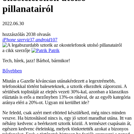
pillanatairól
2022.06.30
hozzászólás
2038 olvasás
iPhone szerviz
37
android
107
a cikk szerzője
Patrik
Tech, hírek, jazz! Bárhol, bármikor!
Bővebben
Miután a Gazelle kíváncsian utánakérdezett a legextrémebb,
telefonokkal történt baleseteknek, a sztorik elkezdtek záporozni. A
sérülések toplistáját az elejtés vezeti 30%-kal, azonban a klasszikus
eláztatás is erős a mezőnyben 13%-os rátával, de az egyéb kategória
aránya eléri a 20%-ot. Ugyan mi kerülhet ide?
Ne feledd, csak azért mert eltörted készüléked, még nincs minden
veszve. Ha biztosításod nincs is, egy jó sztori maradhat utána. Itt van
néhány kedvenc a beérkezett sztorik közül. A természet csapásain át,
egészen kedvenc ételeinkig, melyek tönkretették azokat a bizonyos