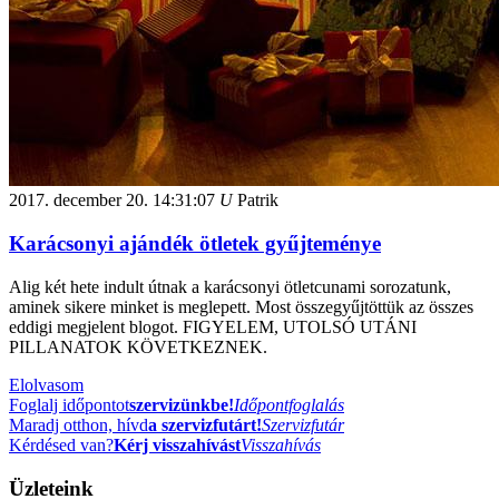
2017. december 20.
14:31:07
U
Patrik
Karácsonyi ajándék ötletek gyűjteménye
Alig két hete indult útnak a karácsonyi ötletcunami sorozatunk,
aminek sikere minket is meglepett. Most összegyűjtöttük az összes
eddigi megjelent blogot. FIGYELEM, UTOLSÓ UTÁNI
PILLANATOK KÖVETKEZNEK.
Elolvasom
Foglalj időpontot
szervizünkbe!
Időpontfoglalás
Maradj otthon, hívd
a szervizfutárt!
Szervizfutár
Kérdésed van?
Kérj visszahívást
Visszahívás
Üzleteink