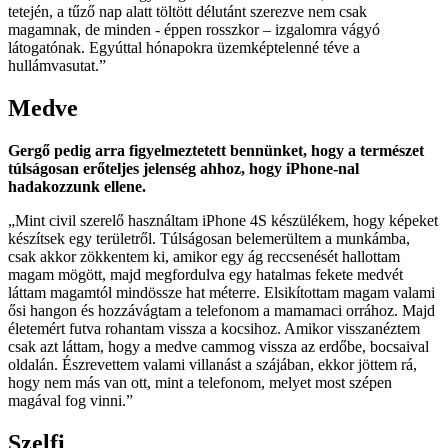
tetején, a tűző nap alatt töltött délutánt szerezve nem csak
magamnak, de minden - éppen rosszkor – izgalomra vágyó
látogatónak. Egyúttal hónapokra üzemképtelenné téve a
hullámvasutat.”
Medve
Gergő pedig arra figyelmeztetett bennünket, hogy a természet
túlságosan erőteljes jelenség ahhoz, hogy iPhone-nal
hadakozzunk ellene.
„Mint civil szerelő használtam iPhone 4S készülékem, hogy képeket
készítsek egy területről. Túlságosan belemerültem a munkámba,
csak akkor zökkentem ki, amikor egy ág reccsenését hallottam
magam mögött, majd megfordulva egy hatalmas fekete medvét
láttam magamtól mindössze hat méterre. Elsikítottam magam valami
ősi hangon és hozzávágtam a telefonom a mamamaci orrához. Majd
életemért futva rohantam vissza a kocsihoz. Amikor visszanéztem
csak azt láttam, hogy a medve cammog vissza az erdőbe, bocsaival
oldalán. Észrevettem valami villanást a szájában, ekkor jöttem rá,
hogy nem más van ott, mint a telefonom, melyet most szépen
magával fog vinni.”
Szelfi