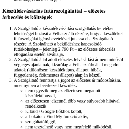
Készülékvásárlás futárszolgálattal – előzetes
árbecslés és költségek
A Szolgáltató a készülékvásárlási szolgáltatás keretében
lehetőséget biztosít a Felhasználó részére, hogy a készüléket
futárszolgálat igénybevételével juttassa el a Szolgáltató
részére. A Szolgáltató a beküldéshez kapcsolódó
futárköltséget – jelenleg 2 790 Ft – az előzetes árbecslés
elfogadása esetén átvállalja.
A Szolgáltató által adott előzetes felvásárlási ár nem minősül
végleges ajánlatnak, kizárólag a Felhasználó által megadott
adatok (különösen: készüléktípus, állapot, hibák,
függetlenség, fiókmentes állapot) alapján készül.
A Szolgáltató fenntartja a jogot az előzetes ár módosítására,
amennyiben a beérkezett készülék:
nem egyezik meg az előzetesen megadott
készüléktípussal,
az előzetesen jelzettnél több vagy súlyosabb hibával
rendelkezik,
iCloud / Google fiókhoz kötött,
a Lokátor / Find My funkció aktív,
szolgáltatófüggő,
nem tesztelhető vagy nem megfelelő működésű.