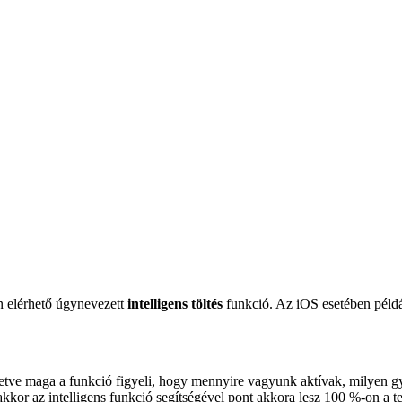
n elérhető úgynevezett
intelligens töltés
funkció. Az iOS esetében példá
lletve maga a funkció figyeli, hogy mennyire vagyunk aktívak, milyen gy
akkor az intelligens funkció segítségével pont akkora lesz 100 %-on a t