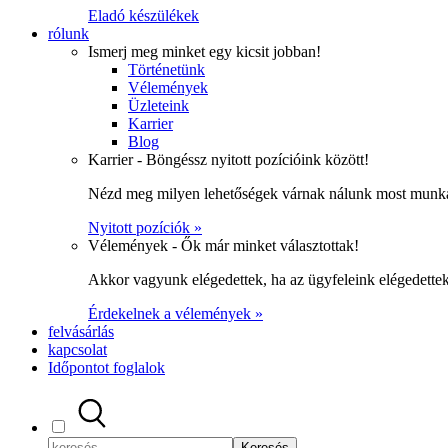
Eladó készülékek
rólunk
Ismerj meg minket egy kicsit jobban!
Történetünk
Vélemények
Üzleteink
Karrier
Blog
Karrier - Böngéssz nyitott pozícióink között!
Nézd meg milyen lehetőségek várnak nálunk most munka
Nyitott pozíciók »
Vélemények - Ők már minket választottak!
Akkor vagyunk elégedettek, ha az ügyfeleink elégedett
Érdekelnek a vélemények »
felvásárlás
kapcsolat
Időpontot foglalok
Keresés