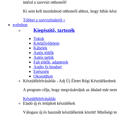
intézd a szervizt otthonról!
Ki sem kell mozdulnod otthonról ahhoz, hogy hibás kész
Többet a szervizfutárról »
webshop
Kiegészítő, tartozék
Tokok
Kijelzővédelem
Kábelek
Autós töltők
Autós tartók
Fali töltők, adapterek
Audio és headset
Egészség
Okosotthon
Készülékfelvásárlás - Adj Új Életet Régi Készülékednek
A program célja, hogy megvásároljuk az általad már nem 
Készülékfelvásárlás
Eladó új és felújított készülékek
Válogass új és használt készülékeink között! Minőségi te