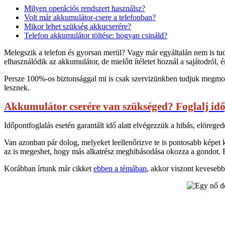
Milyen operációs rendszert használsz?
Volt már akkumulátor-csere a telefonban?
Mikor lehet szükség akkucserére?
Telefon akkumulátor töltése: hogyan csináld?
Melegszik a telefon és gyorsan merül? Vagy már egyáltalán nem is tudo
elhasználódik az akkumulátor, de mielőtt ítéletet hoznál a sajátodról,
Persze 100%-os biztonsággal mi is csak szervizünkben tudjuk megmonda
lesznek.
Akkumulátor cserére van szükséged? Foglalj id
Időpontfoglalás esetén garantált idő alatt elvégezzük a hibás, elörege
Van azonban pár dolog, melyeket leellenőrizve te is pontosabb képet k
az is megeshet, hogy más alkatrész meghibásodása okozza a gondot. 
Korábban írtunk már cikket
ebben a témában
, akkor viszont kevesebb 