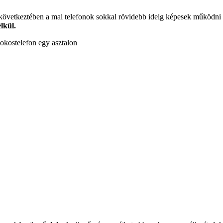
övetkeztében a mai telefonok sokkal rövidebb ideig képesek működni e
lkül.