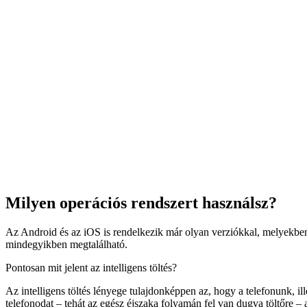
Milyen operációs rendszert használsz?
Az Android és az iOS is rendelkezik már olyan verziókkal, melyekbe
mindegyikben megtalálható.
Pontosan mit jelent az intelligens töltés?
Az intelligens töltés lényege tulajdonképpen az, hogy a telefonunk, i
telefonodat – tehát az egész éjszaka folyamán fel van dugva töltőre – 