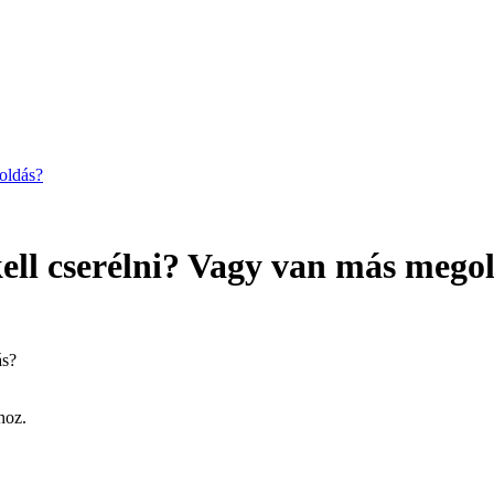
goldás?
kell cserélni? Vagy van más mego
hoz.