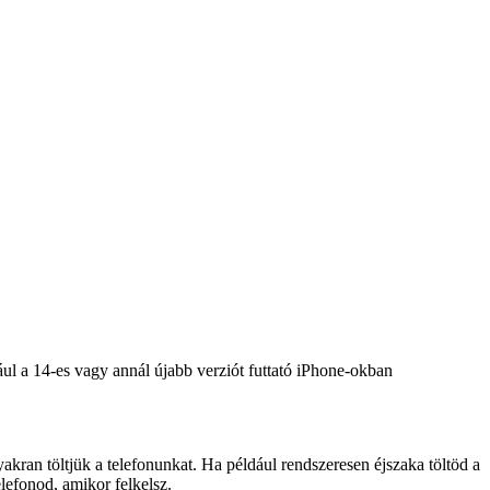
ul a 14-es vagy annál újabb verziót futtató iPhone-okban
akran töltjük a telefonunkat. Ha például rendszeresen éjszaka töltöd a
elefonod, amikor felkelsz.