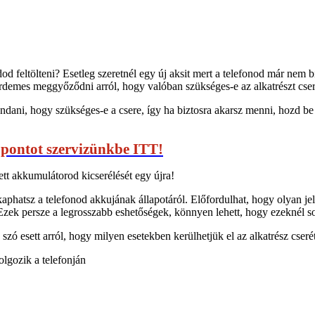
d feltölteni? Esetleg szeretnél egy új aksit mert a telefonod már nem 
 érdemes meggyőződni arról, hogy valóban szükséges-e az alkatrészt cser
ni, hogy szükséges-e a csere, így ha biztosra akarsz menni, hozd be eg
őpontot szervizünkbe ITT!
dett akkumulátorod kicserélését egy újra!
aphatsz a telefonod akkujának állapotáról. Előfordulhat, hogy olyan je
Ezek persze a legrosszabb eshetőségek, könnyen lehett, hogy ezeknél 
szó esett arról, hogy milyen esetekben kerülhetjük el az alkatrész cserét