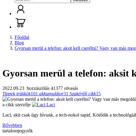
Főoldal
Blog
Gyorsan merül a telefon: aksit kell cserélni? Vagy van más me
Gyorsan merül a telefon: aksit 
2022.09.23
hozzászólás
41377 olvasás
Tippek trükkök
101
akkumulátor
31
Szakértői cikk
15
a cikk szerzője
Laci
Laci, akit csak úgy hívunk, a tech-nokol rapid. Kötődik a technológiá
Bővebben
tartalomjegyzék