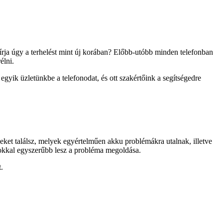
bírja úgy a terhelést mint új korában? Előbb-utóbb minden telefonban
élni.
yik üzletünkbe a telefonodat, és ott szakértőink a segítségedre
leket találsz, melyek egyértelműen akku problémákra utalnak, illetve
sokkal egyszerűbb lesz a probléma megoldása.
.