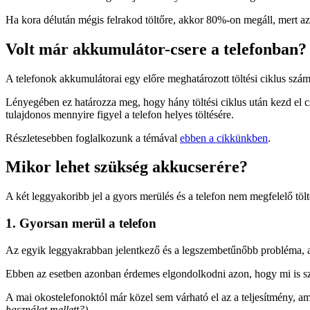
Ha kora délután mégis felrakod töltőre, akkor 80%-on megáll, mert az el
Volt már akkumulátor-csere a telefonban?
A telefonok akkumulátorai egy előre meghatározott töltési ciklus számm
Lényegében ez határozza meg, hogy hány töltési ciklus után kezd el c
tulajdonos mennyire figyel a telefon helyes töltésére.
Részletesebben foglalkozunk a témával
ebben a cikkünkben
.
Mikor lehet szükség akkucserére?
A két leggyakoribb jel a gyors merülés és a telefon nem megfelelő töl
1. Gyorsan merül a telefon
Az egyik leggyakrabban jelentkező és a legszembetűnőbb probléma, am
Ebben az esetben azonban érdemes elgondolkodni azon, hogy mi is s
A mai okostelefonoktól már közel sem várható el az a teljesítmény, am
használat mellett?)