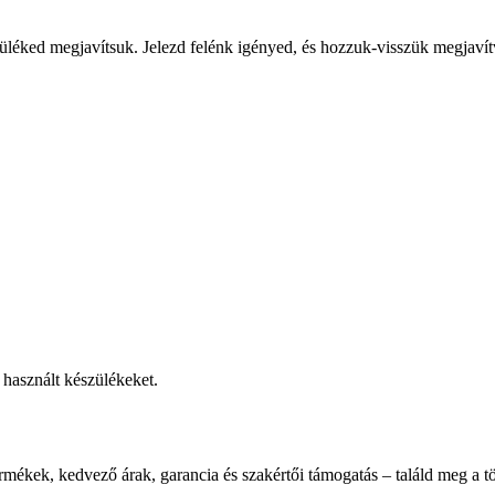
üléked megjavítsuk. Jelezd felénk igényed, és hozzuk-visszük megjavít
használt készülékeket.
rmékek, kedvező árak, garancia és szakértői támogatás – találd meg a tö