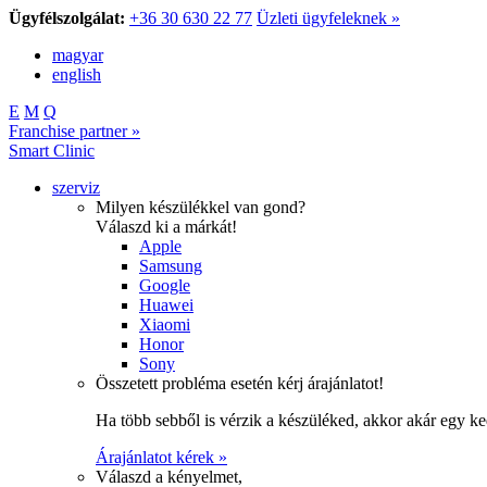
Ügyfélszolgálat:
+36 30 630 22 77
Üzleti ügyfeleknek »
magyar
english
E
M
Q
Franchise partner »
Smart Clinic
szerviz
Milyen készülékkel van gond?
Válaszd ki a márkát!
Apple
Samsung
Google
Huawei
Xiaomi
Honor
Sony
Összetett probléma esetén kérj árajánlatot!
Ha több sebből is vérzik a készüléked, akkor akár egy k
Árajánlatot kérek »
Válaszd a kényelmet,