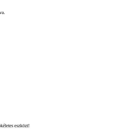
va.
kéletes eszközt!