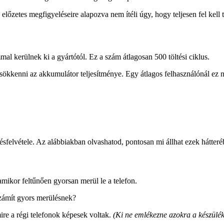
őzetes megfigyeléseire alapozva nem ítéli úgy, hogy teljesen fel kell tö
al kerülnek ki a gyártótól. Ez a szám átlagosan 500 töltési ciklus.
sökkenni az akkumulátor teljesítménye. Egy átlagos felhasználónál ez n
tésfelvétele. Az alábbiakban olvashatod, pontosan mi állhat ezek hátter
ikor feltűnően gyorsan merül le a telefon.
zámít gyors merülésnek?
ire a régi telefonok képesek voltak.
(Ki ne emlékezne azokra a készülékek