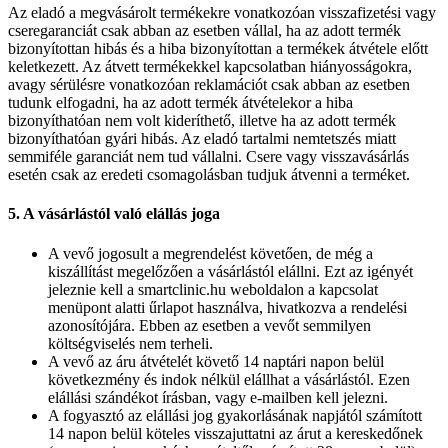
Az eladó a megvásárolt termékekre vonatkozóan visszafizetési vagy
cseregaranciát csak abban az esetben vállal, ha az adott termék
bizonyítottan hibás és a hiba bizonyítottan a termékek átvétele előtt
keletkezett. Az átvett termékekkel kapcsolatban hiányosságokra,
avagy sérülésre vonatkozóan reklamációt csak abban az esetben
tudunk elfogadni, ha az adott termék átvételekor a hiba
bizonyíthatóan nem volt kideríthető, illetve ha az adott termék
bizonyíthatóan gyári hibás. Az eladó tartalmi nemtetszés miatt
semmiféle garanciát nem tud vállalni. Csere vagy visszavásárlás
esetén csak az eredeti csomagolásban tudjuk átvenni a terméket.
5. A vásárlástól való elállás joga
A vevő jogosult a megrendelést követően, de még a
kiszállítást megelőzően a vásárlástól elállni. Ezt az igényét
jeleznie kell a smartclinic.hu weboldalon a kapcsolat
menüpont alatti űrlapot használva, hivatkozva a rendelési
azonosítójára. Ebben az esetben a vevőt semmilyen
költségviselés nem terheli.
A vevő az áru átvételét követő 14 naptári napon belül
következmény és indok nélkül elállhat a vásárlástól. Ezen
elállási szándékot írásban, vagy e-mailben kell jelezni.
A fogyasztó az elállási jog gyakorlásának napjától számított
14 napon belül köteles visszajuttatni az árut a kereskedőnek