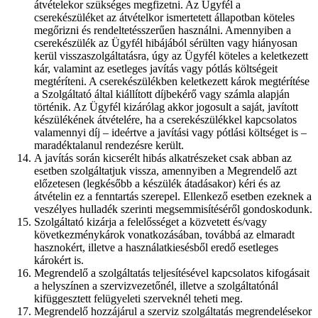
átvételekor szükséges megfizetni. Az Ügyfél a
cserekészüléket az átvételkor ismertetett állapotban köteles
megőrizni és rendeltetésszerűen használni. Amennyiben a
cserekészülék az Ügyfél hibájából sérülten vagy hiányosan
kerül visszaszolgáltatásra, úgy az Ügyfél köteles a keletkezett
kár, valamint az esetleges javítás vagy pótlás költségeit
megtéríteni. A cserekészülékben keletkezett károk megtérítése
a Szolgáltató által kiállított díjbekérő vagy számla alapján
történik. Az Ügyfél kizárólag akkor jogosult a saját, javított
készülékének átvételére, ha a cserekészülékkel kapcsolatos
valamennyi díj – ideértve a javítási vagy pótlási költséget is –
maradéktalanul rendezésre került.
A javítás során kicserélt hibás alkatrészeket csak abban az
esetben szolgáltatjuk vissza, amennyiben a Megrendelő azt
előzetesen (legkésőbb a készülék átadásakor) kéri és az
átvételin ez a fenntartás szerepel. Ellenkező esetben ezeknek a
veszélyes hulladék szerinti megsemmisítéséről gondoskodunk.
Szolgáltató kizárja a felelősséget a közvetett és/vagy
következménykárok vonatkozásában, továbbá az elmaradt
hasznokért, illetve a használatkiesésből eredő esetleges
károkért is.
Megrendelő a szolgáltatás teljesítésével kapcsolatos kifogásait
a helyszínen a szervizvezetőnél, illetve a szolgáltatónál
kifüggesztett felügyeleti szerveknél teheti meg.
Megrendelő hozzájárul a szerviz szolgáltatás megrendelésekor