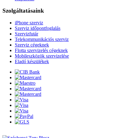
Szolgáltatásaink
iPhone szerviz
Szerviz időpontfoglalás
Szervizfutár
Telekommunikációs szerviz
Szerviz cégeknek
Flotta szervizelés cégeknek
Mobileszközök szervizelése
Eladó készülékek