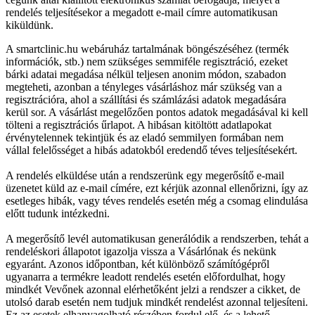
rendelés teljesítésekor a megadott e-mail címre automatikusan
kiküldünk.
A smartclinic.hu webáruház tartalmának böngészéséhez (termék
információk, stb.) nem szükséges semmiféle regisztráció, ezeket
bárki adatai megadása nélkül teljesen anonim módon, szabadon
megteheti, azonban a tényleges vásárláshoz már szükség van a
regisztrációra, ahol a szállítási és számlázási adatok megadására
kerül sor. A vásárlást megelőzően pontos adatok megadásával ki kell
tölteni a regisztrációs űrlapot. A hibásan kitöltött adatlapokat
érvénytelennek tekintjük és az eladó semmilyen formában nem
vállal felelősséget a hibás adatokból eredendő téves teljesítésekért.
A rendelés elküldése után a rendszerünk egy megerősítő e-mail
üzenetet küld az e-mail címére, ezt kérjük azonnal ellenőrizni, így az
esetleges hibák, vagy téves rendelés esetén még a csomag elindulása
előtt tudunk intézkedni.
A megerősítő levél automatikusan generálódik a rendszerben, tehát a
rendeléskori állapotot igazolja vissza a Vásárlónak és nekünk
egyaránt. Azonos időpontban, két különböző számítógépről
ugyanarra a termékre leadott rendelés esetén előfordulhat, hogy
mindkét Vevőnek azonnal elérhetőként jelzi a rendszer a cikket, de
utolsó darab esetén nem tudjuk mindkét rendelést azonnal teljesíteni.
Ez az esetek elhanyagolható részében fordul elő, és a lehető