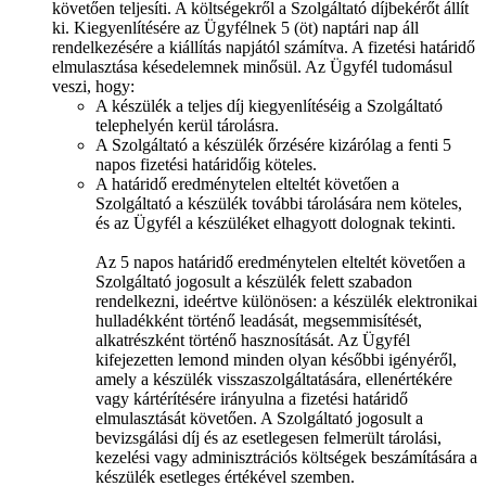
követően teljesíti. A költségekről a Szolgáltató díjbekérőt állít
ki. Kiegyenlítésére az Ügyfélnek 5 (öt) naptári nap áll
rendelkezésére a kiállítás napjától számítva. A fizetési határidő
elmulasztása késedelemnek minősül. Az Ügyfél tudomásul
veszi, hogy:
A készülék a teljes díj kiegyenlítéséig a Szolgáltató
telephelyén kerül tárolásra.
A Szolgáltató a készülék őrzésére kizárólag a fenti 5
napos fizetési határidőig köteles.
A határidő eredménytelen elteltét követően a
Szolgáltató a készülék további tárolására nem köteles,
és az Ügyfél a készüléket elhagyott dolognak tekinti.
Az 5 napos határidő eredménytelen elteltét követően a
Szolgáltató jogosult a készülék felett szabadon
rendelkezni, ideértve különösen: a készülék elektronikai
hulladékként történő leadását, megsemmisítését,
alkatrészként történő hasznosítását. Az Ügyfél
kifejezetten lemond minden olyan későbbi igényéről,
amely a készülék visszaszolgáltatására, ellenértékére
vagy kártérítésére irányulna a fizetési határidő
elmulasztását követően. A Szolgáltató jogosult a
bevizsgálási díj és az esetlegesen felmerült tárolási,
kezelési vagy adminisztrációs költségek beszámítására a
készülék esetleges értékével szemben.