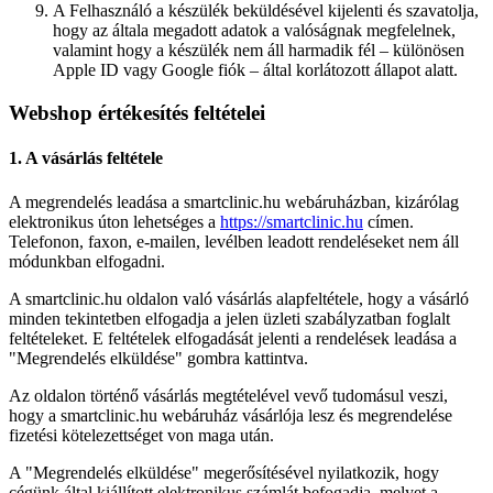
A Felhasználó a készülék beküldésével kijelenti és szavatolja,
hogy az általa megadott adatok a valóságnak megfelelnek,
valamint hogy a készülék nem áll harmadik fél – különösen
Apple ID vagy Google fiók – által korlátozott állapot alatt.
Webshop értékesítés feltételei
1. A vásárlás feltétele
A megrendelés leadása a smartclinic.hu webáruházban, kizárólag
elektronikus úton lehetséges a
https://smartclinic.hu
címen.
Telefonon, faxon, e-mailen, levélben leadott rendeléseket nem áll
módunkban elfogadni.
A smartclinic.hu oldalon való vásárlás alapfeltétele, hogy a vásárló
minden tekintetben elfogadja a jelen üzleti szabályzatban foglalt
feltételeket. E feltételek elfogadását jelenti a rendelések leadása a
"Megrendelés elküldése" gombra kattintva.
Az oldalon történő vásárlás megtételével vevő tudomásul veszi,
hogy a smartclinic.hu webáruház vásárlója lesz és megrendelése
fizetési kötelezettséget von maga után.
A "Megrendelés elküldése" megerősítésével nyilatkozik, hogy
cégünk által kiállított elektronikus számlát befogadja, melyet a