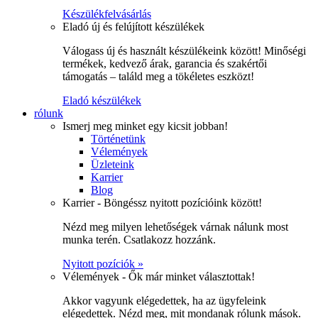
Készülékfelvásárlás
Eladó új és felújított készülékek
Válogass új és használt készülékeink között! Minőségi
termékek, kedvező árak, garancia és szakértői
támogatás – találd meg a tökéletes eszközt!
Eladó készülékek
rólunk
Ismerj meg minket egy kicsit jobban!
Történetünk
Vélemények
Üzleteink
Karrier
Blog
Karrier - Böngéssz nyitott pozícióink között!
Nézd meg milyen lehetőségek várnak nálunk most
munka terén. Csatlakozz hozzánk.
Nyitott pozíciók »
Vélemények - Ők már minket választottak!
Akkor vagyunk elégedettek, ha az ügyfeleink
elégedettek. Nézd meg, mit mondanak rólunk mások.