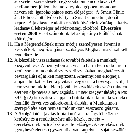
adásvételi szerződések megszakítatlan láncolatával. (A
telefonomért jöttem, benne vagyok a gépben, mondom a
nevem stb. igazolás sajnos nem elégséges). A Smart Clinic
által kibocsátott átvételi kártya a Smart Clinic tulajdonát
képezi. A javításra leadott készülék átvétele kizárólag a kártya
leadásával lehetséges adatbiztonsági okokból.
Elvesztése
esetén 2000 Ft
-ot számolunk fel az új kártya kiállításának
költségére.
Ha a Megrendelőnek nincs módja személyesen átvenni a
készüléket, megbízottjának szabályos Meghatalmazással kell
rendelkeznie.
A készülék visszaadásának további feltétele a munkadíj
kiegyenlítése. Amennyiben a javításra bármilyen okból nem
kerül sor, a mindenkori szerviz díjszabásban meghatározott
bevizsgálási díjat kell megfizetni. Amennyiben elfogadja
árajánlatunkat és kéri a javítás elvégzését, a bevizsgálási díjat
nem számoljuk fel. Nem javítható készülékek esetén minden
esetben díjköteles a bevizsgálás. Ennek kiegyenlítéséig a Ptk.
397. § (2) bekezdése alapján a birtokunkba került készüléken
fennálló törvényes zálogjogunk alapján, a Munkalapon
szereplő tételeket nem áll módunkban visszaszolgáltatni.
A Szolgáltató a javítás időtartamára – az Ügyfél előzetes
kérésére és a rendelkezésre álló készlet erejéig –
cserekészülék biztosítására ad lehetőséget. A cserekészülék
igénybevételének egyszeri díja van, amelyet a saját készülék