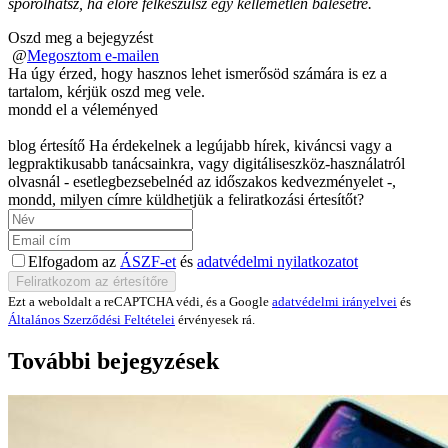
spórolhatsz, ha előre felkészülsz egy kellemetlen balesetre.
Oszd meg a bejegyzést
@
Megosztom e-mailen
Ha úgy érzed, hogy hasznos lehet ismerősöd számára is ez a
tartalom, kérjük oszd meg vele.
mondd el a véleményed
blog értesítő
Ha érdekelnek a legújabb hírek, kiváncsi vagy a
legpraktikusabb tanácsainkra, vagy digitáliseszköz-használatról
olvasnál - esetlegbezsebelnéd az időszakos kedvezményelet -,
mondd, milyen címre küldhetjük a feliratkozási értesítőt?
Elfogadom az
ÁSZF-et
és
adatvédelmi nyilatkozatot
Ezt a weboldalt a reCAPTCHA védi, és a Google
adatvédelmi irányelvei
és
Általános Szerződési Feltételei
érvényesek rá.
További bejegyzések