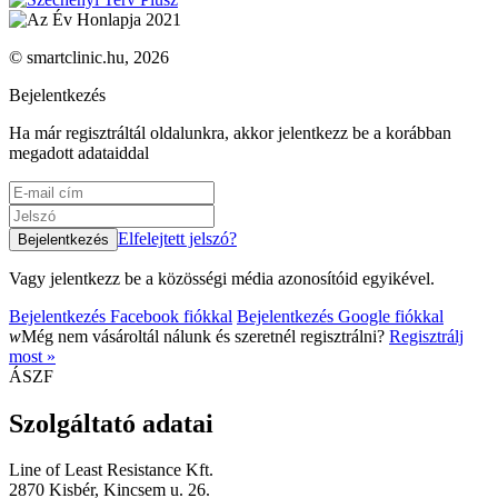
© smartclinic.hu, 2026
Bejelentkezés
Ha már regisztráltál oldalunkra, akkor jelentkezz be a korábban
megadott adataiddal
Elfelejtett jelszó?
Vagy jelentkezz be a közösségi média azonosítóid egyikével.
Bejelentkezés Facebook fiókkal
Bejelentkezés Google fiókkal
w
Még nem vásároltál nálunk és szeretnél regisztrálni?
Regisztrálj
most »
ÁSZF
Szolgáltató adatai
Line of Least Resistance Kft.
2870 Kisbér, Kincsem u. 26.