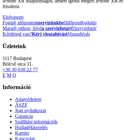
iPhone XR tulajdonságot, amiért igenis megéri iPhone XR-re
frissíteni.
Elolvasom
Foglalj időpontot
szervizünkbe!
Időpontfoglalás
Maradj otthon, hívd
a szervizfutárt!
Szervizfutár
Kérdésed van?
Kérj visszahívást
Visszahívás
Üzleteink
1117
Budapest
Bölcső utca 11.
+36 30 630 22 77
E
M
Q
Információ
Adatvédelem
ÁSZF
Jogi nyilatkozat
Garancia
Szállítási információk
Hulladékkezelés
Karrier
Kapcsolat