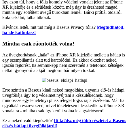
Így azon túl, hogy a fólia komoly védelmi vonalat jelent az iPhone
XR kijelzője és a sérülések között, még úgy is érezheted magad,
mintha egy sötétített üvegű burokban lennél. Bárki próbál oldalról
kukucskálni, falba ütközik.
Kíváncsi lettél, mit tud még a Baseus Privacy fólia?
Megtudhatod,
ha ide kattintasz!
Mintha csak ráöntötték volna!
Az üvegborításnak „hála” az iPhone XR kijelzője mellett a hátlap is
egy szempillantás alatt tud karcolódni. Ez akkor okozhat neked
igazán fejtörést, ha semmiképp nem szeretnéd a telefonod kétségek
nélkül gyönyörű alakját megtörni bármilyen tokkal.
Erre szintén a Baseus kínál neked megoldást, ugyanis elő-és hátlapi
üvegfóliája úgy fog védelmet nyújtani a készülékednek, hogy
mindössze egy leheletnyi plusz réteget fogsz rajta érzékelni. Már ha
egyáltalán észreveszed, mivel tökéletesen illeszkedik az iPhone XR
vonalaira - mintha csak így került volna le a gyártósorról.
Ez a neked való kiegészítő?
Itt találsz még több részletet a Baseus
elő-és hátlapi üvegfóliájáról!