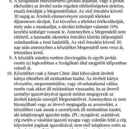
A szolgáltatás elkészüléséről (javítási árajánlat, vagy a javítás
elkészülte) az átvétel során rögzített elérhetőségeken (telefon,
email) értesítjük a Megrendelőnket. Az első értesítést követő
30 napig az Átvételi elismervényen szereplő tételeket
díjmentesen tároljuk. Ezt követően a tételeket értékesíthetjük,
mely után a munkadíjat, a tárolási költséget valamint 10%
kezelési költséget vonunk le. Amennyiben a Megrendelő nem
elérhető, a harmadik sikertelen értesítési kísérlet időpontjától
számítandóak a fenti határidők. Az első értesítést követő 30.
nap után amennyiben a készüléket Megrendelő nem veszi át,
lebontásra kerül.
A készülék minden esetben (bevizsgálás és egyéb javítás
esetén is) legkorábban a Szolgáltató által megjelölt időpontban
vehető át.
Készüléket csak a Smart Clinic által kibocsátott átvételi
kártya ellenében áll módunkban kiadni. Az átvételi kártya
elvesztése, megsemmisülése, vagy olvashatatlanná válása
esetén csak akkor áll módunkban visszaadni, ha az átvevő
személyi igazolványával igazolt módon megegyezik az
átvételi kártyán szereplő Megrendelővel. Amennyiben ez nem
bizonyítható vagy az átvevő megtagadja az azonosítást, a
készüléket csak annak a személynek áll módunkban kiadni,
aki tulajdonjogát igazolni tudja. (Pl.: nyugtával, számlával;
cég esetén a vásárlást igazoló nyugta vagy számlán felül a cég
képviseleti jogának igazolásával; nem első tulajdonos estén az