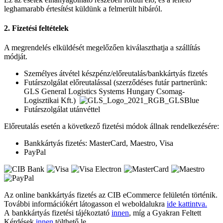
leghamarabb értesítést küldünk a felmerült hibáról.
2. Fizetési feltételek
A megrendelés elküldését megelőzően kiválaszthatja a szállítás
módját.
Személyes átvétel készpénz/előreutalás/bankkártyás fizetés
Futárszolgálat előreutalással (szerződéses futár partnerünk:
GLS General Logistics Systems Hungary Csomag-
Logisztikai Kft.)
Futárszolgálat utánvéttel
Előreutalás esetén a következő fizetési módok állnak rendelkezésére:
Bankkártyás fizetés: MasterCard, Maestro, Visa
PayPal
Az online bankkártyás fizetés az CIB eCommerce felületén történik.
További információkért látogasson el weboldalukra
ide kattintva.
A bankkártyás fizetési tájékoztató
innen
, míg a Gyakran Feltett
Kérdések
innen
tölthető le.