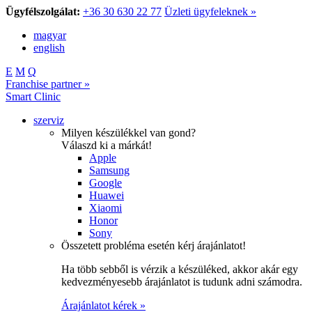
Ügyfélszolgálat:
+36 30 630 22 77
Üzleti ügyfeleknek »
magyar
english
E
M
Q
Franchise partner »
Smart Clinic
szerviz
Milyen készülékkel van gond?
Válaszd ki a márkát!
Apple
Samsung
Google
Huawei
Xiaomi
Honor
Sony
Összetett probléma esetén kérj árajánlatot!
Ha több sebből is vérzik a készüléked, akkor akár egy
kedvezményesebb árajánlatot is tudunk adni számodra.
Árajánlatot kérek »