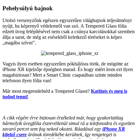
Pehelysúlyú bajnok
Utolsó versenyzőnk egészen egyszerűen világbajnok teljesítményt
nyújt, ha képernyő védelemről van szó. A Tempered Glass fólia
edzett üveg felépítésével nem csak a csúnya karcolásokkal szemben
állja a sarat, de még az esésekből keletkező töréseket is képes
„magába szívni”.
Vagyis ilyen esetben egyszerűen pókhálósra törik, de mögötte az
iPhone XR kijelzője épségben marad. És hogy miért írom ezt ilyen
magabiztosan? Mert a Smart Clinic csapatában szinte minden
telefonon ilyen fólia van!
Már most megrendelnéd a Tempered Glasst?
Kattints és meg is
tudod tenni!
A cikk végére érve biztosan érzékeled már, hogy gyakorlatilag
bármelyik üvegfólia észrevétlenül simul rá a telefonodra és egyetlen
zavaró percet sem fog neked okozni. Ráadásul egy
iPhone XR
kijelző csere
árának töredékébe kerülnek, így rengeteget is