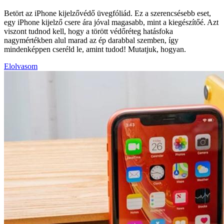
Betört az iPhone kijelzővédő üvegfóliád. Ez a szerencsésebb eset,
egy iPhone kijelző csere ára jóval magasabb, mint a kiegészítőé. Azt
viszont tudnod kell, hogy a törött védőréteg hatásfoka
nagymértékben alul marad az ép darabbal szemben, így
mindenképpen cseréld le, amint tudod! Mutatjuk, hogyan.
Elolvasom