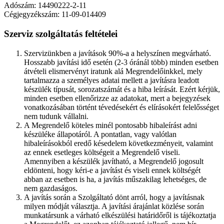
Adószám: 14490222-2-11
Cégjegyzékszám: 11-09-014409
Szerviz szolgáltatás feltételei
Szervizünkben a javítások 90%-a a helyszínen megvárható.
Hosszabb javítási idő esetén (2-3 óránál több) minden esetben
átvételi elismervényt iratunk alá Megrendelőinkkel, mely
tartalmazza a személyes adatai mellett a javításra leadott
készülék típusát, sorozatszámát és a hiba leírását. Ezért kérjük,
minden esetben ellenőrizze az adatokat, mert a bejegyzések
vonatkozásában történt tévedésekért és elírásokért felelősséget
nem tudunk vállalni.
A Megrendelő köteles minél pontosabb hibaleírást adni
készüléke állapotáról. A pontatlan, vagy valótlan
hibaleírásokból eredő késedelem következményeit, valamint
az ennek esetleges költségeit a Megrendelő viseli.
Amennyiben a készülék javítható, a Megrendelő jogosult
eldönteni, hogy kéri-e a javítást és viseli ennek költségét
abban az esetben is ha, a javítás műszakilag lehetséges, de
nem gazdaságos.
A javítás során a Szolgáltató dönt arról, hogy a javításnak
milyen módját választja. A javítási árajánlat közlése során
munkatársunk a várható elkészülési határidőről is tájékoztatja