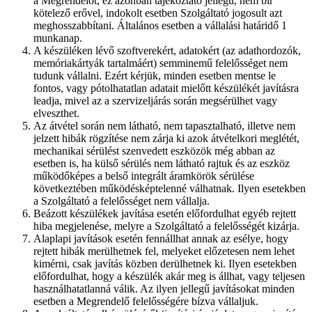
a Megrendelőt, ez azonban tájékoztató jellegű, nem bír
kötelező erővel, indokolt esetben Szolgáltató jogosult azt
meghosszabbítani. Általános esetben a vállalási határidő 1
munkanap.
A készüléken lévő szoftverekért, adatokért (az adathordozók,
memóriakártyák tartalmáért) semminemű felelősséget nem
tudunk vállalni. Ezért kérjük, minden esetben mentse le
fontos, vagy pótolhatatlan adatait mielőtt készülékét javításra
leadja, mivel az a szervizeljárás során megsérülhet vagy
elveszthet.
Az átvétel során nem látható, nem tapasztalható, illetve nem
jelzett hibák rögzítése nem zárja ki azok átvételkori meglétét,
mechanikai sérülést szenvedett eszközök még abban az
esetben is, ha külső sérülés nem látható rajtuk és az eszköz
működőképes a belső integrált áramkörök sérülése
következtében működésképtelenné válhatnak. Ilyen esetekben
a Szolgáltató a felelősséget nem vállalja.
Beázott készülékek javítása esetén előfordulhat egyéb rejtett
hiba megjelenése, melyre a Szolgáltató a felelősségét kizárja.
Alaplapi javítások esetén fennállhat annak az esélye, hogy
rejtett hibák merülhetnek fel, melyeket előzetesen nem lehet
kimérni, csak javítás közben derülhetnek ki. Ilyen esetekben
előfordulhat, hogy a készülék akár meg is állhat, vagy teljesen
használhatatlanná válik. Az ilyen jellegű javításokat minden
esetben a Megrendelő felelősségére bízva vállaljuk.