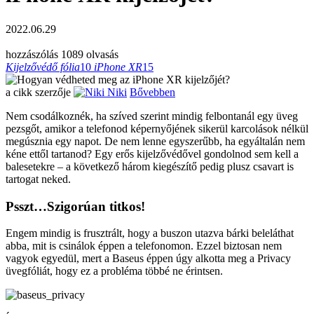
2022.06.29
hozzászólás
1089 olvasás
Kijelzővédő fólia
10
iPhone XR
15
a cikk szerzője
Niki
Bővebben
Nem csodálkoznék, ha szíved szerint mindig felbontanál egy üveg
pezsgőt, amikor a telefonod képernyőjének sikerül karcolások nélkül
megúsznia egy napot. De nem lenne egyszerűbb, ha egyáltalán nem
kéne ettől tartanod? Egy erős kijelzővédővel gondolnod sem kell a
balesetekre – a következő három kiegészítő pedig plusz csavart is
tartogat neked.
Psszt…Szigorúan titkos!
Engem mindig is frusztrált, hogy a buszon utazva bárki beleláthat
abba, mit is csinálok éppen a telefonomon. Ezzel biztosan nem
vagyok egyedül, mert a Baseus éppen úgy alkotta meg a Privacy
üvegfóliát, hogy ez a probléma többé ne érintsen.