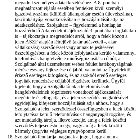
megadott személyes adatai kezeléséhez. A 8. pontban
meghatározott eljárás esetében fentieken kívül személyi
igazolványszáma (külföldi állampolgár esetén útlevélszáma),
lakcímkártyája vonatkozásában is hozzájárulását adja az
adatkezeléshez. Szolgáltató – figyelemmel a honlapján
hozzáférhető Adatvédelmi tájékoztató 3. pontjában foglaltakra
is – tájékoztatja a megrendelőt arról, hogy a felek között a
jelen ÁSZF alapján létrejövő (akár adásvételi -, akár
vállalkozási) szerződéssel vagy annak teljesítésével
összefüggésben a felek között lefolytatásra kerülő valamennyi
telefonhívás hangfelvétele minőségbiztosítási célból, a
Szolgáltató által üzemeltetett webes felület hatékonyságának
mérése és/vagy fejlesztése céljából, valamint az Ügyfelektől
érkező esetleges kifogások, és az azokból eredő esetleges
jogviták rendedzése céljából rögzítésre kerülnek. Ügyfél
kijelenti, hogy a Szolgáltatónak a telefonhívások
hangfelvételeinek rögzítésére vonatkozó tájékoztatását
megértette és elfogadja, és a jelen szerződés megkötésével
egyidejűleg kifejezett hozzájárulását adja ahhoz, hogy a
Szolgáltató a jelen szerződéssel összefüggésben a felek között
lefolytatásra kerülő telefonhívások hanganyagát rögzítse, és
azt mindaddig tárolja, illetve kezelje, amíg a felek közötti
szerződés teljesedésbe megy, vagy amíg a felek közötti
bármely (jog)vita végleges nyugvópontra kerül.
Szolgáltató fenntartja magának a jogot, hogy a nem a