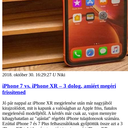
2018. október 30.
16:29:27
U
Niki
iPhone 7 vs. iPhone XR – 3 dolog, amiért megéri
frissítened
Jó pár nappal az iPhone XR megjelenése után már nagyjából
kirajzolódott, mit is kapunk a valóságban az Apple friss, fiatalos
megjelenésű modelljétől. A kérdés már csak az, vajon mennyire
kihagyhatatlan az "ajánlat" régebbi iPhone tulajdonosok számára.
Ezúttal iPhone 7 és 7 Plus felhasználóknak gyűjtöttük össze azt a 3