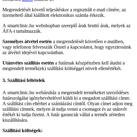
Megrendelését követő teljesítéskor a regisztrált e-mail címére, az
üzemeltető által kiállított elektronikus számla érkezik.
A smartclinic.hu webshopban szereplő árak bruttó árak, melyek az
ÁFA-t tartalmazzák.
Személyes átvétel esetén
a megrendelését követően e-mailben,
vagy telefonon felvesszük Önnel a kapcsolatot, hogy egyeztessünk
az átvétel idejével kapcsolatban.
Utánvétes szállítás esetén
a futárnak készpénzben kell átadni a
megrendelt termék(ek) szállítási költséggel növelt ellenértékét.
3. Szállítási feltételek
A smartclinic.hu webáruház a megrendelt termékeket szerződéses
futárszolgálat igénybevételével küldi ki a megadott szállítási címre.
A szállítási cím eltérhet a számlázási címtől. Olyan címet adjon meg
szállítási címnek, melyen át tudja venni a csomagot és az utánvét
értékét ki tudja fizetni. A futár garanciát vállal a termék sértetlen
kiszállítására.
Szállítási költségek: