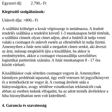
Egyszeri díj: 2.790,- Ft
Kiegészítő szolgáltatások:
Utánvét díja: +800,- Ft
A szállítási költséget a kosár végösszege is tartalmazza. A leadott
rendelés szállítása a rendelést követő 1-3 munkanapon belül történik,
a szállítási címnek olyan címet adjon, ahol a futártól át tudja venni
valaki a csomagot és utánvét esetén az ellenértékét ki tudja fizetni.
Amennyiben a futár nem talál a megadott címen senkit, aki átveszi
az árut, másnap megkísérli újra a kiszállítást, ha akkor is
eredménytelen, akkor a csomagot visszaszállítja szerződéses
logisztikai partnerünk számára. A futár munkanapon 8 - 17 óra
között várható.
Kiszállításkor csak sértetlen csomagot vegyen át. Amennyiben
bármilyen problémát tapasztal, úgy erről vetessen fel jegyzőkönyvet
és a terméke(ke)t ne vegye át. A csomag átvétele után a
hiányosságokra, avagy sérülésre vonatkozóan reklamációt csak
abban az esetben tudunk elfogadni, ha az adott termék átvételekor a
hiba bizonyíthatóan nem volt kideríthető.
4. Garancia és szavatosság