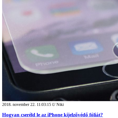
2018. november 22.
11:03:15
U
Niki
Hogyan cseréld le az iPhone kijelzővédő fóliát?