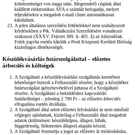
kötelezettséget von maga után. Megrendelő cégünk által
kiállított elektronikus ÁFA-s számlát befogadja, melyet
teljesítésekor a megadott e-mail címre automatikusan
kiküldünk.
A jelen általános szerződési feltételekkel nem szabályozott
kérdésekben a Ptk. Vállalkozási Szerződésére vonatkozó
szakaszai (XXXV. Fejezet 389. §- 401. §) az irányadóak.
Felek jogvita esetén kikötik a Pesti Központi Kerületi Bíróság
kizárólagos illetékességét.
Készülékvásárlás futárszolgálattal – előzetes
árbecslés és költségek
A Szolgáltató a készülékvásárlási szolgáltatás keretében
lehetőséget biztosít a Felhasználó részére, hogy a készüléket
futárszolgálat igénybevételével juttassa el a Szolgáltató
részére. A Szolgáltató a beküldéshez kapcsolódó
futárköltséget – jelenleg 2 790 Ft – az előzetes árbecslés
elfogadása esetén átvállalja.
A Szolgáltató által adott előzetes felvásárlási ár nem minősül
végleges ajánlatnak, kizárólag a Felhasználó által megadott
adatok (különösen: készüléktípus, állapot, hibák,
függetlenség, fiókmentes állapot) alapján készül.
A Szolgáltató fenntartja a jogot az előzetes ár módosítására,