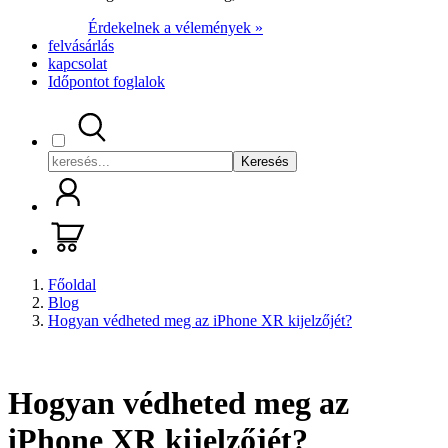
Érdekelnek a vélemények »
felvásárlás
kapcsolat
Időpontot foglalok
Keresés
Főoldal
Blog
Hogyan védheted meg az iPhone XR kijelzőjét?
Hogyan védheted meg az
iPhone XR kijelzőjét?