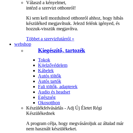
Válaszd a kényelmet,
intézd a szervizt otthonról!
Ki sem kell mozdulnod otthonról ahhoz, hogy hibás
készüléked megjavítsuk. Jelezd felénk igényed, és
hozzuk-visszük megjavítva.
Többet a szervizfutárról »
webshop
Kiegészítő, tartozék
Tokok
Kijelzővédelem
Kábelek
Autós töltők
Autós tartók
Fali töltők, adapterek
Audio és headset
Egészség
Okosotthon
Készülékfelvásárlás - Adj Új Életet Régi
Készülékednek
A program célja, hogy megvásároljuk az általad már
nem használt készülékeket.