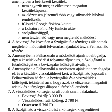
amennyiben a beérkezett készülék:
nem egyezik meg az előzetesen megadott
készüléktípussal,
az előzetesen jelzettnél több vagy súlyosabb hibával
rendelkezik,
iCloud / Google fiókhoz kötött,
a Lokátor / Find My funkció aktív,
szolgáltatófüggő,
nem tesztelhető vagy nem megfelelő működésű.
A bevizsgálást követően a Szolgáltató a tényleges állapotnak
megfelelő, módosított felvásárlási ajánlatot tesz a Felhasználó
részére.
Amennyiben a Felhasználó a módosított ajánlatot elfogadja,
úgy a készülékvásárlási folyamat díjmentes, a Szolgáltató a
futárköltséget és a bevizsgálás költségét átvállalja.
Amennyiben a Felhasználó a módosított ajánlatot nem fogadja
el, és a készülék visszaküldését kéri, a Szolgáltató jogosult a
Felhasználóra hárítani a bevizsgálás és a visszaküldés
költségeit, tekintettel arra, hogy azok az előzetesen megadott
adatok és a tényleges állapot eltéréséből erednek.
A visszaküldés költségei az alábbiak szerint alakulnak:
Bevizsgálási díj: 3 000 Ft
Visszaküldési futárköltség: 2 790 Ft
Összesen: 5 790 Ft
A Szolgáltató a visszaküldést a költségek kiegyenlítését