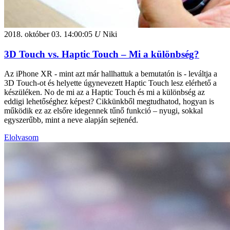
2018. október 03.
14:00:05
U
Niki
3D Touch vs. Haptic Touch – Mi a különbség?
Az iPhone XR - mint azt már hallhattuk a bemutatón is - leváltja a
3D Touch-ot és helyette úgynevezett Haptic Touch lesz elérhető a
készüléken. No de mi az a Haptic Touch és mi a különbség az
eddigi lehetőséghez képest? Cikkünkből megtudhatod, hogyan is
működik ez az elsőre idegennek tűnő funkció – nyugi, sokkal
egyszerűbb, mint a neve alapján sejtenéd.
Elolvasom