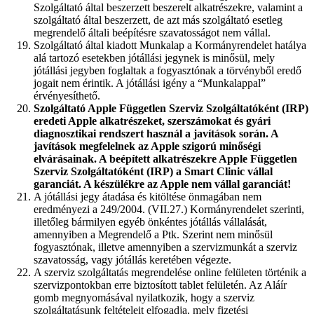
Szolgáltató által beszerzett beszerelt alkatrészekre, valamint a
szolgáltató által beszerzett, de azt más szolgáltató esetleg
megrendelő általi beépítésre szavatosságot nem vállal.
Szolgáltató által kiadott Munkalap a Kormányrendelet hatálya
alá tartozó esetekben jótállási jegynek is minősül, mely
jótállási jegyben foglaltak a fogyasztónak a törvényből eredő
jogait nem érintik. A jótállási igény a “Munkalappal”
érvényesíthető.
Szolgáltató Apple Független Szerviz Szolgáltatóként (IRP)
eredeti Apple alkatrészeket, szerszámokat és gyári
diagnosztikai rendszert használ a javítások során. A
javítások megfelelnek az Apple szigorú minőségi
elvárásainak. A beépített alkatrészekre Apple Független
Szerviz Szolgáltatóként (IRP) a Smart Clinic vállal
garanciát. A készülékre az Apple nem vállal garanciát!
A jótállási jegy átadása és kitöltése önmagában nem
eredményezi a 249/2004. (VII.27.) Kormányrendelet szerinti,
illetőleg bármilyen egyéb önkéntes jótállás vállalását,
amennyiben a Megrendelő a Ptk. Szerint nem minősül
fogyasztónak, illetve amennyiben a szervizmunkát a szerviz
szavatosság, vagy jótállás keretében végezte.
A szerviz szolgáltatás megrendelése online felületen történik a
szervizpontokban erre biztosított tablet felületén. Az Aláír
gomb megnyomásával nyilatkozik, hogy a szerviz
szolgáltatásunk feltételeit elfogadja, mely fizetési