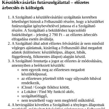
Készülékvásárlás futárszolgálattal – előzetes
árbecslés és költségek
A Szolgáltató a készülékvásárlási szolgáltatás keretében
lehetőséget biztosít a Felhasználó részére, hogy a készüléket
futárszolgálat igénybevételével juttassa el a Szolgáltató
részére. A Szolgáltató a beküldéshez kapcsolódó
futárköltséget – jelenleg 2 790 Ft – az előzetes árbecslés
elfogadása esetén átvállalja.
A Szolgáltató által adott előzetes felvásárlási ár nem minősül
végleges ajánlatnak, kizárólag a Felhasználó által megadott
adatok (különösen: készüléktípus, állapot, hibák,
függetlenség, fiókmentes állapot) alapján készül.
A Szolgáltató fenntartja a jogot az előzetes ár módosítására,
amennyiben a beérkezett készülék:
nem egyezik meg az előzetesen megadott
készüléktípussal,
az előzetesen jelzettnél több vagy súlyosabb hibával
rendelkezik,
iCloud / Google fiókhoz kötött,
a Lokátor / Find My funkció aktív,
szolgáltatófüggő,
nem tesztelhető vagy nem megfelelő működésű.
A bevizsgálást követően a Szolgáltató a tényleges állapotnak