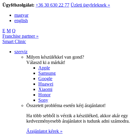
Ügyfélszolgálat:
+36 30 630 22 77
Üzleti ügyfeleknek »
magyar
english
E
M
Q
Franchise partner »
Smart Clinic
szerviz
Milyen készülékkel van gond?
Válaszd ki a márkát!
Apple
Samsung
Google
Huawei
Xiaomi
Honor
Sony
Összetett probléma esetén kérj árajánlatot!
Ha több sebből is vérzik a készüléked, akkor akár egy
kedvezményesebb árajánlatot is tudunk adni számodra.
Árajánlatot kérek »