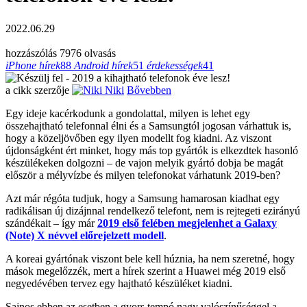
2022.06.29
hozzászólás
7976 olvasás
iPhone hírek
88
Android hírek
51
érdekességek
41
a cikk szerzője
Niki
Bővebben
Egy ideje kacérkodunk a gondolattal, milyen is lehet egy
összehajtható telefonnal élni és a Samsungtól jogosan várhattuk is,
hogy a közeljövőben egy ilyen modellt fog kiadni. Az viszont
újdonságként ért minket, hogy más top gyártók is elkezdtek hasonló
készülékeken dolgozni – de vajon melyik gyártó dobja be magát
először a mélyvízbe és milyen telefonokat várhatunk 2019-ben?
Azt már régóta tudjuk, hogy a Samsung hamarosan kiadhat egy
radikálisan új dizájnnal rendelkező telefont, nem is rejtegeti ezirányú
szándékait – így már
2019 első felében megjelenhet a Galaxy
(Note) X névvel előrejelzett modell
.
A koreai gyártónak viszont bele kell húznia, ha nem szeretné, hogy
mások megelőzzék, mert a hírek szerint a Huawei még 2019 első
negyedévében tervez egy hajtható készüléket kiadni.
Sajnos ebben az esetben a gyors tempó nagy valószínűséggel a