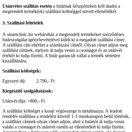
Utánvétes szállítás esetén
a futárnak készpénzben kell átadni a
megrendelt termék(ek) szállítási költséggel növelt ellenértékét.
3. Szállítási feltételek
A smartclinic.hu webáruház a megrendelt termékeket szerződéses
futárszolgálat igénybevételével küldi ki a megadott szállítási címre.
A szállítási cím eltérhet a számlázási címtől. Olyan címet adjon meg
szállítási címnek, melyen át tudja venni a csomagot és az utánvét
értékét ki tudja fizetni. A futár garanciát vállal a termék sértetlen
kiszállítására.
Szállítási költségek:
Egyszeri díj: 2.790,- Ft
Kiegészítő szolgáltatások:
Utánvét díja: +800,- Ft
A szállítási költséget a kosár végösszege is tartalmazza. A leadott
rendelés szállítása a rendelést követő 1-3 munkanapon belül történik,
a szállítási címnek olyan címet adjon, ahol a futártól át tudja venni
valaki a csomagot és utánvét esetén az ellenértékét ki tudja fizetni.