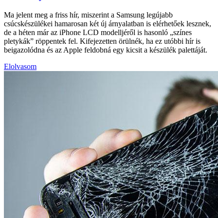
Ma jelent meg a friss hír, miszerint a Samsung legújabb
csúcskészülékei hamarosan két új árnyalatban is elérhetőek lesznek,
de a héten már az iPhone LCD modelljéről is hasonló „színes
pletykák” röppentek fel. Kifejezetten örülnék, ha ez utóbbi hír is
beigazolódna és az Apple feldobná egy kicsit a készülék palettáját.
Elolvasom