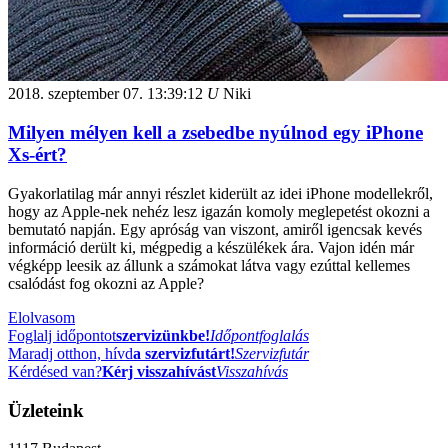
2018. szeptember 07.
13:39:12
U
Niki
Milyen mélyen kell a zsebedbe nyúlnod egy iPhone
Xs-ért?
Gyakorlatilag már annyi részlet kiderült az idei iPhone modellekről,
hogy az Apple-nek nehéz lesz igazán komoly meglepetést okozni a
bemutató napján. Egy apróság van viszont, amiről igencsak kevés
információ derült ki, mégpedig a készülékek ára. Vajon idén már
végképp leesik az állunk a számokat látva vagy ezúttal kellemes
csalódást fog okozni az Apple?
Elolvasom
Foglalj időpontot
szervizünkbe!
Időpontfoglalás
Maradj otthon, hívd
a szervizfutárt!
Szervizfutár
Kérdésed van?
Kérj visszahívást
Visszahívás
Üzleteink