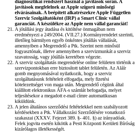
diagnosztikai rendszert használ a javítások során. A
javítások megfelelnek az Apple szigorú minőségi
elvárásainak. A beépített alkatrészekre Apple Független
Szerviz Szolgáltatóként (IRP) a Smart Clinic vállal
garanciát. A készülékre az Apple nem vállal garanciát!
A jótállási jegy átadása és kitöltése önmagában nem
eredményezi a 249/2004. (VII.27.) Kormányrendelet szerinti,
illetőleg bármilyen egyéb önkéntes jótállás vállalását,
amennyiben a Megrendelő a Ptk. Szerint nem minősül
fogyasztónak, illetve amennyiben a szervizmunkát a szerviz
szavatosság, vagy jótállás keretében végezte.
A szerviz szolgáltatás megrendelése online felületen történik a
szervizpontokban erre biztosított tablet felületén. Az Aláír
gomb megnyomásával nyilatkozik, hogy a szerviz
szolgáltatásunk feltételeit elfogadja, mely fizetési
kötelezettséget von maga után. Megrendelő cégünk által
kiállított elektronikus ÁFA-s számlát befogadja, melyet
teljesítésekor a megadott e-mail címre automatikusan
kiküldünk.
A jelen általános szerződési feltételekkel nem szabályozott
kérdésekben a Ptk. Vállalkozási Szerződésére vonatkozó
szakaszai (XXXV. Fejezet 389. §- 401. §) az irányadóak.
Felek jogvita esetén kikötik a Pesti Központi Kerületi Bíróság
kizárólagos illetékességét.