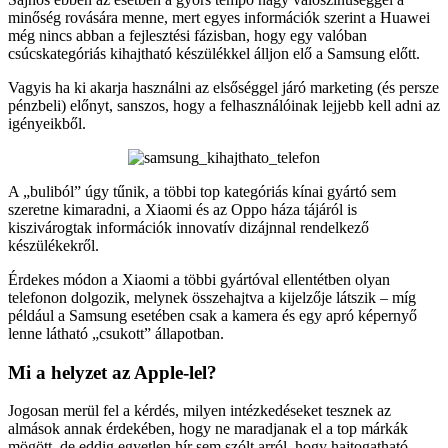
minőség rovására menne, mert egyes információk szerint a Huawei
még nincs abban a fejlesztési fázisban, hogy egy valóban
csúcskategóriás kihajtható készülékkel álljon elő a Samsung előtt.
Vagyis ha ki akarja használni az elsőséggel járó marketing (és persze
pénzbeli) előnyt, sanszos, hogy a felhasználóinak lejjebb kell adni az
igényeikből.
A „buliból” úgy tűnik, a többi top kategóriás kínai gyártó sem
szeretne kimaradni, a Xiaomi és az Oppo háza tájáról is
kiszivárogtak információk innovatív dizájnnal rendelkező
készülékekről.
Érdekes módon a Xiaomi a többi gyártóval ellentétben olyan
telefonon dolgozik, melynek összehajtva a kijelzője látszik – míg
például a Samsung esetében csak a kamera és egy apró képernyő
lenne látható „csukott” állapotban.
Mi a helyzet az Apple-lel?
Jogosan merül fel a kérdés, milyen intézkedéseket tesznek az
almások annak érdekében, hogy ne maradjanak el a top márkák
mögött, de eddig egyetlen hír sem szólt arról, hogy hajtogatható