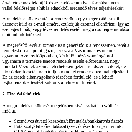
érvénytelennek tekintjük és az eladó semmilyen formában nem
vállal felelősséget a hibás adatokból eredendő téves teljesítésekért.
A rendelés elküldése után a rendszerünk egy megerősítő e-mail
üzenetet küld az e-mail címére, ezt kérjük azonnal ellenőrizni, így az
esetleges hibák, vagy téves rendelés esetén még a csomag elindulása
előtt tudunk intézkedni.
A megerősítő levél automatikusan generálódik a rendszerben, tehát a
rendeléskori állapotot igazolja vissza a Vásárlónak és nekünk
egyaránt. Azonos időpontban, két különböző számítógépről
ugyanarra a termékre leadott rendelés esetén előfordulhat, hogy
mindkét Vevőnek azonnal elérhetőként jelzi a rendszer a cikket, de
utolsó darab esetén nem tudjuk mindkét rendelést azonnal teljesíteni.
Ez az esetek elhanyagolható részében fordul elő, és a lehető
leghamarabb értesítést küldünk a felmerült hibáról.
2. Fizetési feltételek
A megrendelés elküldését megelőzően kiválaszthatja a szállítás
módját.
Személyes átvétel készpénz/előreutalás/bankkártyás fizetés
Futárszolgálat előreutalással (szerződéses futár partnerünk:
GLS General Logistics Systems Hungary Csomag-