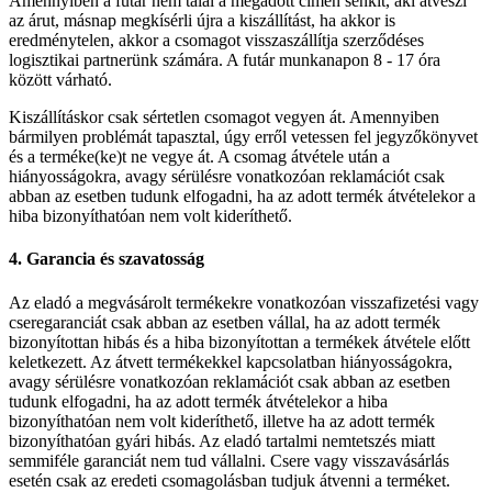
Amennyiben a futár nem talál a megadott címen senkit, aki átveszi
az árut, másnap megkísérli újra a kiszállítást, ha akkor is
eredménytelen, akkor a csomagot visszaszállítja szerződéses
logisztikai partnerünk számára. A futár munkanapon 8 - 17 óra
között várható.
Kiszállításkor csak sértetlen csomagot vegyen át. Amennyiben
bármilyen problémát tapasztal, úgy erről vetessen fel jegyzőkönyvet
és a terméke(ke)t ne vegye át. A csomag átvétele után a
hiányosságokra, avagy sérülésre vonatkozóan reklamációt csak
abban az esetben tudunk elfogadni, ha az adott termék átvételekor a
hiba bizonyíthatóan nem volt kideríthető.
4. Garancia és szavatosság
Az eladó a megvásárolt termékekre vonatkozóan visszafizetési vagy
cseregaranciát csak abban az esetben vállal, ha az adott termék
bizonyítottan hibás és a hiba bizonyítottan a termékek átvétele előtt
keletkezett. Az átvett termékekkel kapcsolatban hiányosságokra,
avagy sérülésre vonatkozóan reklamációt csak abban az esetben
tudunk elfogadni, ha az adott termék átvételekor a hiba
bizonyíthatóan nem volt kideríthető, illetve ha az adott termék
bizonyíthatóan gyári hibás. Az eladó tartalmi nemtetszés miatt
semmiféle garanciát nem tud vállalni. Csere vagy visszavásárlás
esetén csak az eredeti csomagolásban tudjuk átvenni a terméket.