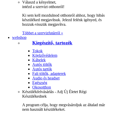
Válaszd a kényelmet,
intézd a szervizt otthonról!
Ki sem kell mozdulnod otthonról ahhoz, hogy hibás
készüléked megjavítsuk. Jelezd felénk igényed, és
hozzuk-visszük megjavítva.
Többet a szervizfutárról »
webshop
Kiegészítő, tartozék
Tokok
Kijelzővédelem
Kábelek
Autós töltők
Autós tartók
Fali töltők, adapterek
Audio és headset
Egészség
Okosotthon
Készülékfelvásárlás - Adj Új Életet Régi
Készülékednek
A program célja, hogy megvásároljuk az általad már
nem használt készülékeket.