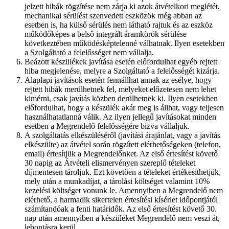
jelzett hibák rögzítése nem zárja ki azok átvételkori meglétét,
mechanikai sérülést szenvedett eszközök még abban az
esetben is, ha külső sérülés nem látható rajtuk és az eszköz
működőképes a belső integrált áramkörök sérülése
következtében működésképtelenné válhatnak. Ilyen esetekben
a Szolgáltató a felelősséget nem vállalja.
Beázott készülékek javítása esetén előfordulhat egyéb rejtett
hiba megjelenése, melyre a Szolgáltató a felelősségét kizárja.
Alaplapi javítások esetén fennállhat annak az esélye, hogy
rejtett hibák merülhetnek fel, melyeket előzetesen nem lehet
kimérni, csak javítás közben derülhetnek ki. Ilyen esetekben
előfordulhat, hogy a készülék akár meg is állhat, vagy teljesen
használhatatlanná válik. Az ilyen jellegű javításokat minden
esetben a Megrendelő felelősségére bízva vállaljuk.
A szolgáltatás elkészüléséről (javítási árajánlat, vagy a javítás
elkészülte) az átvétel során rögzített elérhetőségeken (telefon,
email) értesítjük a Megrendelőnket. Az első értesítést követő
30 napig az Átvételi elismervényen szereplő tételeket
díjmentesen tároljuk. Ezt követően a tételeket értékesíthetjük,
mely után a munkadíjat, a tárolási költséget valamint 10%
kezelési költséget vonunk le. Amennyiben a Megrendelő nem
elérhető, a harmadik sikertelen értesítési kísérlet időpontjától
számítandóak a fenti határidők. Az első értesítést követő 30.
nap után amennyiben a készüléket Megrendelő nem veszi át,
lebontásra kerül.