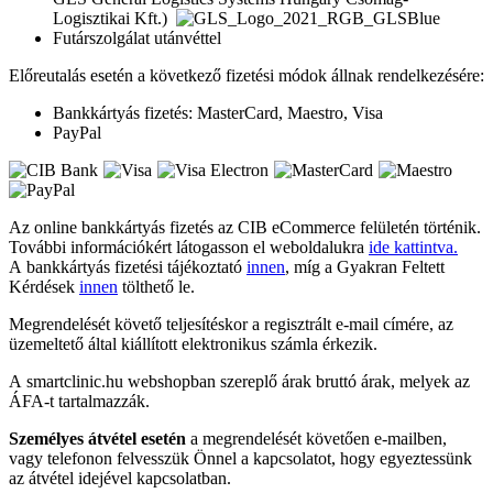
Logisztikai Kft.)
Futárszolgálat utánvéttel
Előreutalás esetén a következő fizetési módok állnak rendelkezésére:
Bankkártyás fizetés: MasterCard, Maestro, Visa
PayPal
Az online bankkártyás fizetés az CIB eCommerce felületén történik.
További információkért látogasson el weboldalukra
ide kattintva.
A bankkártyás fizetési tájékoztató
innen
, míg a Gyakran Feltett
Kérdések
innen
tölthető le.
Megrendelését követő teljesítéskor a regisztrált e-mail címére, az
üzemeltető által kiállított elektronikus számla érkezik.
A smartclinic.hu webshopban szereplő árak bruttó árak, melyek az
ÁFA-t tartalmazzák.
Személyes átvétel esetén
a megrendelését követően e-mailben,
vagy telefonon felvesszük Önnel a kapcsolatot, hogy egyeztessünk
az átvétel idejével kapcsolatban.