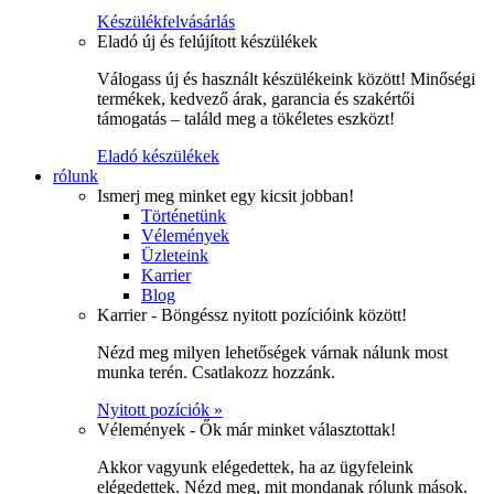
Készülékfelvásárlás
Eladó új és felújított készülékek
Válogass új és használt készülékeink között! Minőségi
termékek, kedvező árak, garancia és szakértői
támogatás – találd meg a tökéletes eszközt!
Eladó készülékek
rólunk
Ismerj meg minket egy kicsit jobban!
Történetünk
Vélemények
Üzleteink
Karrier
Blog
Karrier - Böngéssz nyitott pozícióink között!
Nézd meg milyen lehetőségek várnak nálunk most
munka terén. Csatlakozz hozzánk.
Nyitott pozíciók »
Vélemények - Ők már minket választottak!
Akkor vagyunk elégedettek, ha az ügyfeleink
elégedettek. Nézd meg, mit mondanak rólunk mások.