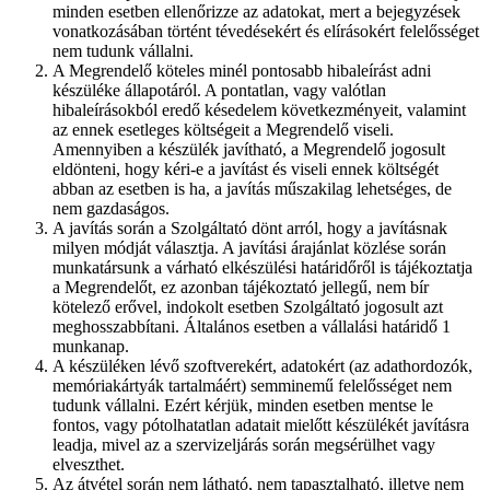
minden esetben ellenőrizze az adatokat, mert a bejegyzések
vonatkozásában történt tévedésekért és elírásokért felelősséget
nem tudunk vállalni.
A Megrendelő köteles minél pontosabb hibaleírást adni
készüléke állapotáról. A pontatlan, vagy valótlan
hibaleírásokból eredő késedelem következményeit, valamint
az ennek esetleges költségeit a Megrendelő viseli.
Amennyiben a készülék javítható, a Megrendelő jogosult
eldönteni, hogy kéri-e a javítást és viseli ennek költségét
abban az esetben is ha, a javítás műszakilag lehetséges, de
nem gazdaságos.
A javítás során a Szolgáltató dönt arról, hogy a javításnak
milyen módját választja. A javítási árajánlat közlése során
munkatársunk a várható elkészülési határidőről is tájékoztatja
a Megrendelőt, ez azonban tájékoztató jellegű, nem bír
kötelező erővel, indokolt esetben Szolgáltató jogosult azt
meghosszabbítani. Általános esetben a vállalási határidő 1
munkanap.
A készüléken lévő szoftverekért, adatokért (az adathordozók,
memóriakártyák tartalmáért) semminemű felelősséget nem
tudunk vállalni. Ezért kérjük, minden esetben mentse le
fontos, vagy pótolhatatlan adatait mielőtt készülékét javításra
leadja, mivel az a szervizeljárás során megsérülhet vagy
elveszthet.
Az átvétel során nem látható, nem tapasztalható, illetve nem