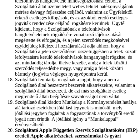
telefonhívás hangfelvétele minőségbiztosítási célból, a
Szolgáltató által üzemeltetett webes felület hatékonyságának
mérése és/vagy fejlesztése céljából, valamint az Ügyfelektől
érkező esetleges kifogások, és az azokból eredő esetleges
jogviták rendedzése céljából rögzítésre kerülnek. Ügyfél
kijelenti, hogy a Szolgáltatónak a telefonhívások
hangfelvételeinek rögzítésére vonatkozó tájékoztatását
megértette és elfogadja, és a jelen szerződés megkötésével
egyidejűleg kifejezett hozzájárulását adja ahhoz, hogy a
Szolgáltató a jelen szerződéssel összefüggésben a felek között
lefolytatásra kerülő telefonhívások hanganyagát rögzítse, és
azt mindaddig tárolja, illetve kezelje, amíg a felek közötti
szerződés teljesedésbe megy, vagy amíg a felek közötti
bármely (jog)vita végleges nyugvópontra kerül.
Szolgáltató fenntartja magának a jogot, hogy a nem a
Szolgáltató által beszerzett beszerelt alkatrészekre, valamint a
szolgáltató által beszerzett, de azt más szolgáltató esetleg
megrendelő általi beépítésre szavatosságot nem vállal.
Szolgáltató által kiadott Munkalap a Kormányrendelet hatálya
alá tartozó esetekben jótállási jegynek is minősül, mely
jótállási jegyben foglaltak a fogyasztónak a törvényből eredő
jogait nem érintik. A jótállási igény a “Munkalappal”
érvényesíthető.
Szolgáltató Apple Független Szerviz Szolgáltatóként (IRP)
eredeti Apple alkatrészeket, szerszámokat és gyári