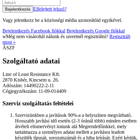
Elfelejtett jelszó?
Vagy jelentkezz be a közösségi média azonosítóid egyikével.
Bejelentkezés Facebook fiókkal
Bejelentkezés Google fiókkal
w
Még nem vásároltál nálunk és szeretnél regisztrálni?
Regisztrálj
most »
ÁSZF
Szolgáltató adatai
Line of Least Resistance Kft.
2870 Kisbér, Kincsem u. 26.
Adószám: 14490222-2-11
Cégjegyzékszám: 11-09-014409
Szerviz szolgáltatás feltételei
Szervizünkben a javítások 90%-a a helyszínen megvárható.
Hosszabb javítási idő esetén (2-3 óránál több) minden esetben
átvételi elismervényt iratunk alá Megrendelőinkkel, mely
tartalmazza a személyes adatai mellett a javításra leadott
készülék típusát, sorozatszámát és a hiba leírását. Ezért kérjük,