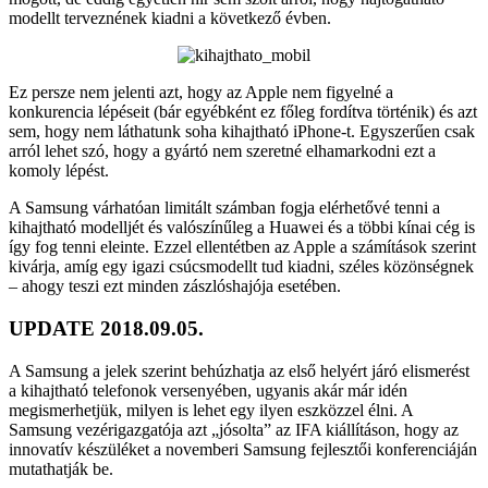
modellt terveznének kiadni a következő évben.
Ez persze nem jelenti azt, hogy az Apple nem figyelné a
konkurencia lépéseit (bár egyébként ez főleg fordítva történik) és azt
sem, hogy nem láthatunk soha kihajtható iPhone-t. Egyszerűen csak
arról lehet szó, hogy a gyártó nem szeretné elhamarkodni ezt a
komoly lépést.
A Samsung várhatóan limitált számban fogja elérhetővé tenni a
kihajtható modelljét és valószínűleg a Huawei és a többi kínai cég is
így fog tenni eleinte. Ezzel ellentétben az Apple a számítások szerint
kivárja, amíg egy igazi csúcsmodellt tud kiadni, széles közönségnek
– ahogy teszi ezt minden zászlóshajója esetében.
UPDATE 2018.09.05.
A Samsung a jelek szerint behúzhatja az első helyért járó elismerést
a kihajtható telefonok versenyében, ugyanis akár már idén
megismerhetjük, milyen is lehet egy ilyen eszközzel élni. A
Samsung vezérigazgatója azt „jósolta” az IFA kiállításon, hogy az
innovatív készüléket a novemberi Samsung fejlesztői konferenciáján
mutathatják be.