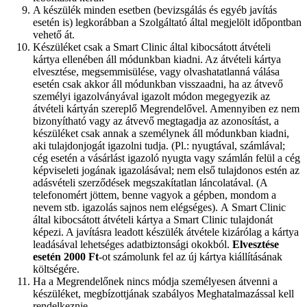
A készülék minden esetben (bevizsgálás és egyéb javítás
esetén is) legkorábban a Szolgáltató által megjelölt időpontban
vehető át.
Készüléket csak a Smart Clinic által kibocsátott átvételi
kártya ellenében áll módunkban kiadni. Az átvételi kártya
elvesztése, megsemmisülése, vagy olvashatatlanná válása
esetén csak akkor áll módunkban visszaadni, ha az átvevő
személyi igazolványával igazolt módon megegyezik az
átvételi kártyán szereplő Megrendelővel. Amennyiben ez nem
bizonyítható vagy az átvevő megtagadja az azonosítást, a
készüléket csak annak a személynek áll módunkban kiadni,
aki tulajdonjogát igazolni tudja. (Pl.: nyugtával, számlával;
cég esetén a vásárlást igazoló nyugta vagy számlán felül a cég
képviseleti jogának igazolásával; nem első tulajdonos estén az
adásvételi szerződések megszakítatlan láncolatával. (A
telefonomért jöttem, benne vagyok a gépben, mondom a
nevem stb. igazolás sajnos nem elégséges). A Smart Clinic
által kibocsátott átvételi kártya a Smart Clinic tulajdonát
képezi. A javításra leadott készülék átvétele kizárólag a kártya
leadásával lehetséges adatbiztonsági okokból.
Elvesztése
esetén 2000 Ft
-ot számolunk fel az új kártya kiállításának
költségére.
Ha a Megrendelőnek nincs módja személyesen átvenni a
készüléket, megbízottjának szabályos Meghatalmazással kell
rendelkeznie.