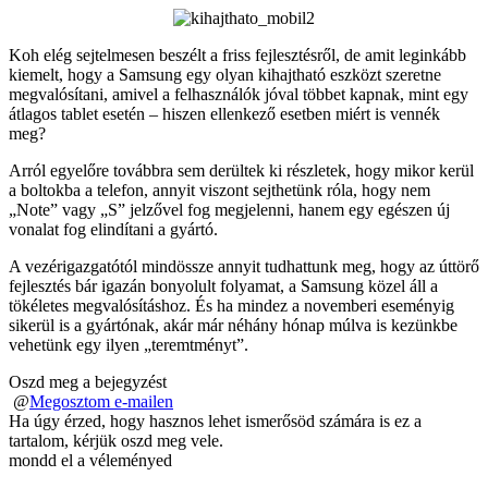
Koh elég sejtelmesen beszélt a friss fejlesztésről, de amit leginkább
kiemelt, hogy a Samsung egy olyan kihajtható eszközt szeretne
megvalósítani, amivel a felhasználók jóval többet kapnak, mint egy
átlagos tablet esetén – hiszen ellenkező esetben miért is vennék
meg?
Arról egyelőre továbbra sem derültek ki részletek, hogy mikor kerül
a boltokba a telefon, annyit viszont sejthetünk róla, hogy nem
„Note” vagy „S” jelzővel fog megjelenni, hanem egy egészen új
vonalat fog elindítani a gyártó.
A vezérigazgatótól mindössze annyit tudhattunk meg, hogy az úttörő
fejlesztés bár igazán bonyolult folyamat, a Samsung közel áll a
tökéletes megvalósításhoz. És ha mindez a novemberi eseményig
sikerül is a gyártónak, akár már néhány hónap múlva is kezünkbe
vehetünk egy ilyen „teremtményt”.
Oszd meg a bejegyzést
@
Megosztom e-mailen
Ha úgy érzed, hogy hasznos lehet ismerősöd számára is ez a
tartalom, kérjük oszd meg vele.
mondd el a véleményed