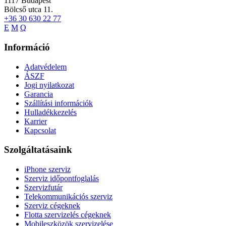
1117
Budapest
Bölcső utca 11.
+36 30 630 22 77
E
M
Q
Információ
Adatvédelem
ÁSZF
Jogi nyilatkozat
Garancia
Szállítási információk
Hulladékkezelés
Karrier
Kapcsolat
Szolgáltatásaink
iPhone szerviz
Szerviz időpontfoglalás
Szervizfutár
Telekommunikációs szerviz
Szerviz cégeknek
Flotta szervizelés cégeknek
Mobileszközök szervizelése