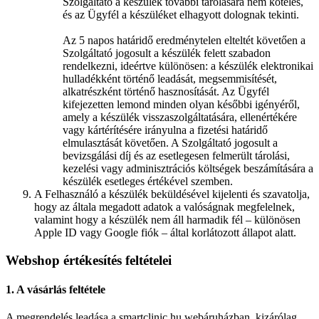
Szolgáltató a készülék további tárolására nem köteles,
és az Ügyfél a készüléket elhagyott dolognak tekinti.
Az 5 napos határidő eredménytelen elteltét követően a
Szolgáltató jogosult a készülék felett szabadon
rendelkezni, ideértve különösen: a készülék elektronikai
hulladékként történő leadását, megsemmisítését,
alkatrészként történő hasznosítását. Az Ügyfél
kifejezetten lemond minden olyan későbbi igényéről,
amely a készülék visszaszolgáltatására, ellenértékére
vagy kártérítésére irányulna a fizetési határidő
elmulasztását követően. A Szolgáltató jogosult a
bevizsgálási díj és az esetlegesen felmerült tárolási,
kezelési vagy adminisztrációs költségek beszámítására a
készülék esetleges értékével szemben.
A Felhasználó a készülék beküldésével kijelenti és szavatolja,
hogy az általa megadott adatok a valóságnak megfelelnek,
valamint hogy a készülék nem áll harmadik fél – különösen
Apple ID vagy Google fiók – által korlátozott állapot alatt.
Webshop értékesítés feltételei
1. A vásárlás feltétele
A megrendelés leadása a smartclinic.hu webáruházban, kizárólag