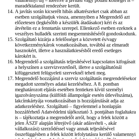
valamennyi díj – ideértve a javítási vagy pótlási költséget is –
maradéktalanul rendezésre került.
A javítás során kicserélt hibás alkatrészeket csak abban az
esetben szolgáltatjuk vissza, amennyiben a Megrendelő azt
előzetesen (legkésőbb a készülék átadásakor) kéri és az
átvételin ez a fenntartás szerepel. Ellenkező esetben ezeknek a
veszélyes hulladék szerinti megsemmisítéséről gondoskodunk.
Szolgáltató kizárja a felelősséget a közvetett és/vagy
következménykárok vonatkozásában, továbbá az elmaradt
hasznokért, illetve a használatkiesésből eredő esetleges
károkért is.
Megrendelő a szolgáltatás teljesítésével kapcsolatos kifogásait
a helyszínen a szervizvezetőnél, illetve a szolgáltatónál
kifüggesztett felügyeleti szerveknél teheti meg.
Megrendelő hozzájárul a szerviz szolgáltatás megrendelésekor
megadott személyes adatai kezeléséhez. A 8. pontban
meghatározott eljárás esetében fentieken kívül személyi
igazolványszáma (külföldi állampolgár esetén útlevélszáma),
lakcímkártyája vonatkozásában is hozzájárulását adja az
adatkezeléshez. Szolgáltató – figyelemmel a honlapján
hozzáférhető Adatvédelmi tájékoztató 3. pontjában foglaltakra
is – tájékoztatja a megrendelőt arról, hogy a felek között a
jelen ÁSZF alapján létrejövő (akár adásvételi -, akár
vállalkozási) szerződéssel vagy annak teljesítésével
összefüggésben a felek között lefolytatásra kerülő valamennyi