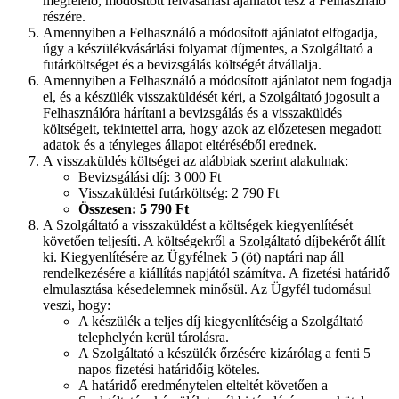
megfelelő, módosított felvásárlási ajánlatot tesz a Felhasználó
részére.
Amennyiben a Felhasználó a módosított ajánlatot elfogadja,
úgy a készülékvásárlási folyamat díjmentes, a Szolgáltató a
futárköltséget és a bevizsgálás költségét átvállalja.
Amennyiben a Felhasználó a módosított ajánlatot nem fogadja
el, és a készülék visszaküldését kéri, a Szolgáltató jogosult a
Felhasználóra hárítani a bevizsgálás és a visszaküldés
költségeit, tekintettel arra, hogy azok az előzetesen megadott
adatok és a tényleges állapot eltéréséből erednek.
A visszaküldés költségei az alábbiak szerint alakulnak:
Bevizsgálási díj: 3 000 Ft
Visszaküldési futárköltség: 2 790 Ft
Összesen: 5 790 Ft
A Szolgáltató a visszaküldést a költségek kiegyenlítését
követően teljesíti. A költségekről a Szolgáltató díjbekérőt állít
ki. Kiegyenlítésére az Ügyfélnek 5 (öt) naptári nap áll
rendelkezésére a kiállítás napjától számítva. A fizetési határidő
elmulasztása késedelemnek minősül. Az Ügyfél tudomásul
veszi, hogy:
A készülék a teljes díj kiegyenlítéséig a Szolgáltató
telephelyén kerül tárolásra.
A Szolgáltató a készülék őrzésére kizárólag a fenti 5
napos fizetési határidőig köteles.
A határidő eredménytelen elteltét követően a