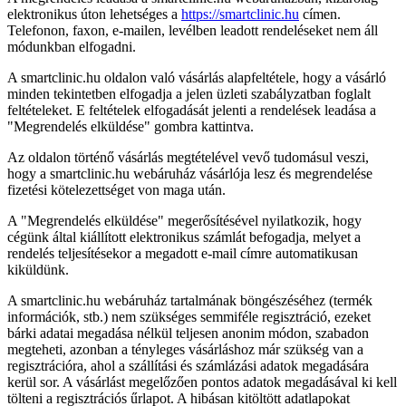
elektronikus úton lehetséges a
https://smartclinic.hu
címen.
Telefonon, faxon, e-mailen, levélben leadott rendeléseket nem áll
módunkban elfogadni.
A smartclinic.hu oldalon való vásárlás alapfeltétele, hogy a vásárló
minden tekintetben elfogadja a jelen üzleti szabályzatban foglalt
feltételeket. E feltételek elfogadását jelenti a rendelések leadása a
"Megrendelés elküldése" gombra kattintva.
Az oldalon történő vásárlás megtételével vevő tudomásul veszi,
hogy a smartclinic.hu webáruház vásárlója lesz és megrendelése
fizetési kötelezettséget von maga után.
A "Megrendelés elküldése" megerősítésével nyilatkozik, hogy
cégünk által kiállított elektronikus számlát befogadja, melyet a
rendelés teljesítésekor a megadott e-mail címre automatikusan
kiküldünk.
A smartclinic.hu webáruház tartalmának böngészéséhez (termék
információk, stb.) nem szükséges semmiféle regisztráció, ezeket
bárki adatai megadása nélkül teljesen anonim módon, szabadon
megteheti, azonban a tényleges vásárláshoz már szükség van a
regisztrációra, ahol a szállítási és számlázási adatok megadására
kerül sor. A vásárlást megelőzően pontos adatok megadásával ki kell
tölteni a regisztrációs űrlapot. A hibásan kitöltött adatlapokat