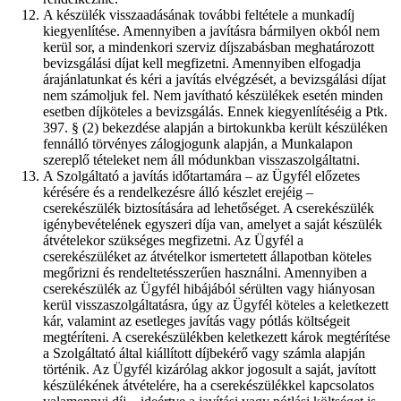
A készülék visszaadásának további feltétele a munkadíj
kiegyenlítése. Amennyiben a javításra bármilyen okból nem
kerül sor, a mindenkori szerviz díjszabásban meghatározott
bevizsgálási díjat kell megfizetni. Amennyiben elfogadja
árajánlatunkat és kéri a javítás elvégzését, a bevizsgálási díjat
nem számoljuk fel. Nem javítható készülékek esetén minden
esetben díjköteles a bevizsgálás. Ennek kiegyenlítéséig a Ptk.
397. § (2) bekezdése alapján a birtokunkba került készüléken
fennálló törvényes zálogjogunk alapján, a Munkalapon
szereplő tételeket nem áll módunkban visszaszolgáltatni.
A Szolgáltató a javítás időtartamára – az Ügyfél előzetes
kérésére és a rendelkezésre álló készlet erejéig –
cserekészülék biztosítására ad lehetőséget. A cserekészülék
igénybevételének egyszeri díja van, amelyet a saját készülék
átvételekor szükséges megfizetni. Az Ügyfél a
cserekészüléket az átvételkor ismertetett állapotban köteles
megőrizni és rendeltetésszerűen használni. Amennyiben a
cserekészülék az Ügyfél hibájából sérülten vagy hiányosan
kerül visszaszolgáltatásra, úgy az Ügyfél köteles a keletkezett
kár, valamint az esetleges javítás vagy pótlás költségeit
megtéríteni. A cserekészülékben keletkezett károk megtérítése
a Szolgáltató által kiállított díjbekérő vagy számla alapján
történik. Az Ügyfél kizárólag akkor jogosult a saját, javított
készülékének átvételére, ha a cserekészülékkel kapcsolatos