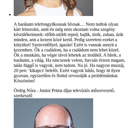
A barátaim telefongyilkosnak hívnak… Nem tudtok olyan
kárt felsorolni, amit én még nem okoztam volna szegény
készülékeimnek: előbb-utóbb reped, hajlik, törik, zuhan, ázik
minden, ami a kezem közé kerül. Pedig szeretem ezeket a
kütyüket! Szenvedéllyel, igazán! Ezért is vannak annyit a
kezemben. Ők a családom, ha a családom nem lehet közel.
Ők a munkám, ha végre távol lehetek az irodától. A hírek, a
barátaim, a világ. Ha nincsenek velem, furcsán érzem magam,
talán függő is vagyok, nem tudom. Na jó. Ha nagyon muszáj,
20 perc ‘kikapcs' belefér. Ezért vagyok hálás, hogy itt ilyen
gyorsan, egyszerűen és flottul orvosolják a problémáinkat.
Köszönöm!
Ördög Nóra - Junior Prima díjas televíziós műsorvezető,
szerkesztő