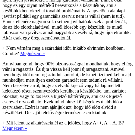
hogy ez egy olyan mértékű beavatkozás a készülékbe, ami a
későbbiekben okozhat további problémát is. Alapvetően alaplapi
javítást például egy garanciális szerviz nem is vállal (nem is tud).
Ennek ellenére nagyon sok esetben javíthatóak ezek a problémák,
de az idő előrehaladtával, minél idősebb egy készülék, és minél
többször van javítva, annál nagyobb az esély rá, hogy újra elromlik.
Akár csak egy öreg személyautónál.
+
Nem várnám meg a száradási időt, inkább elvinném korábban.
Gond-e?
Megnézem »
Annyiban gond, hogy 90% bizonyossággal mondhatjuk, hogy el fog
válni a ragasztás. És újra vissza kell jönni újraragasztani. Amivel
nem hogy időt nem fogsz tudni spórolni, de ismét fizetned kell majd
munkadíjat, mert ilyen esetben garanciát sem tudunk rá vállalni.
Nem beszélve arról, hogy az elváló kijelző vagy hátlap mellett
keletkező résen szennyeződés kerülhet a készülékbe, ami zárlatot
okozhat, vagy foltos lesz a kijelző háttérfénye, ami csak kijelző
cserével orvosolható. Ezek mind plusz költségek és újabb idő a
szervizben. Ezért is nem ajánljuk azt, hogy idő előtt elvidd a
készüléket. De saját felelősségre természetesen kiadjuk.
+
Mit jelent az alkatrészeknél az a jelölés, hogy A++, A+, A, B?
Megnézem »