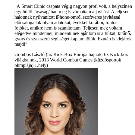
"A Smart Clinic csapata végig nagyon profi volt, a helyszínen
egy üdítő társaságában meg is várhattam a javítást. A teljesen
halottnak nyilvánított iPhone-omról szoftveres javítással
előcsalogattak olyan adatokat, évekkel korábbi, fontos
fotókat, amikre nem is számítottam. Teljesen meg voltam
elégedve mindennel, mindenkinek ajánlom is a fiúkat, kitűnő,
gyors és szakszerű segítséget kaptam tőlük. Ezután is idejárok
majd!"
Gömbös László (5x Kick-Box Európa bajnok, 6x Kick-box
világbajnok, 2013 World Combat Games (küzdősportok
olimpiája) 1.hely)