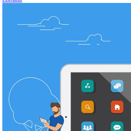
Elolvasom