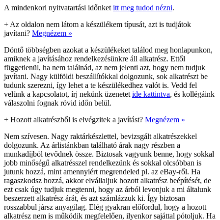
A mindenkori nyitvatartási időnket
itt meg tudod nézni
.
+
Az oldalon nem látom a készülékem típusát, azt is tudjátok
javítani?
Megnézem »
Döntő többségben azokat a készülékeket találod meg honlapunkon,
amiknek a javításához rendelkezésünkre áll alkatrész. Ettől
függetlenül, ha nem találnád, az nem jelenti azt, hogy nem tudjuk
javítani. Nagy külföldi beszállítókkal dolgozunk, sok alkatrészt be
tudunk szerezni, így lehet a te készülékedhez valót is. Vedd fel
velünk a kapcsolatot, írj nekünk üzenetet
ide kattintva
, és kollégáink
válaszolni fognak rövid időn belül.
+
Hozott alkatrészből is elvégzitek a javítást?
Megnézem »
Nem szívesen. Nagy raktárkészlettel, bevizsgált alkatrészekkel
dolgozunk. Az árlistánkban található árak nagy részben a
munkadíjból tevődnek össze. Biztosak vagyunk benne, hogy sokkal
jobb minőségű alkatrésszel rendelkezünk és sokkal olcsóbban is
jutunk hozzá, mint amennyiért megrendeled pl. az eBay-ről. Ha
ragaszkodsz hozzá, akkor elvállaljuk hozott alkatrész beépítését, de
ezt csak úgy tudjuk megtenni, hogy az árból levonjuk a mi általunk
beszerzett alkatrész árát, és azt számlázzuk ki. Így biztosan
rosszabbul jársz anyagilag. Elég gyakran előfordul, hogy a hozott
alkatrész nem is működik megfelelően, ilyenkor sajáttal pótoljuk. Ha