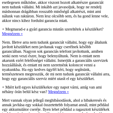
esetlegesen működne, akkor viszont hozott alkatrészre garanciát
nem tudunk vállalni. Mi inkább azt javasoljuk, hogy ne rendelj
máshonnan drágábban rosszabb minőségű alkatrészt, mint ami
nálunk van raktáron. Nem lesz olcsóbb sem, és ha gond lenne vele,
akkor nincs kihez fordulni garancia miatt.
+
Megmarad-e a gyári garancia miután szereltétek a készüléket?
Megnézem »
Nem. Illetve arra nem tudunk garanciát vállalni, hogy egy általunk
javított készüléket nem javítanak vagy cserélnek később
garanciában. Nagyon sok garanciás telefont javítottunk, amiben
senki nem veszi észre, hogy belenyúltunk. Nem is emiatt nem
akarunk ezért felelősséget vállalni. Ismerjük a garanciális szervizek
hozzáállását, és emiatt mi nem szeretnénk koloncot venni a
nyakunkba. Ha egy kedves ügyfél kéri, hogy segítsünk,
természetesen megtesszük, de mi nem tudunk garanciát vállalni arra,
hogy egy garanciális szerviz miért utasít el egy készüléket.
+
Miért kell egyes készülékekre egy napot várni, amíg van ami
néhány órán belül kész van?
Megnézem »
Mert vannak olyan jellegű meghibásodások, ahol a hibakeresés és
annak javítása egy sokkal összetettebb folyamat annál, mint például
egy akkumulátor cseréje. Ilyen lehet például a ragasztott készülékek