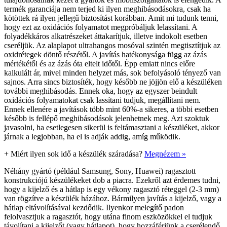
termék garanciája nem terjed ki ilyen meghibásodásokra, csak ha
kötöttek rá ilyen jellegű biztosítást korábban. Amit mi tudunk tenni,
hogy ezt az oxidációs folyamatot megpróbáljuk lelassítani. A
folyadékkáros alkatrészeket áttakarítjuk, illetve indokolt esetben
cseréljük. Az alaplapot ultrahangos mosóval szintén megtisztítjuk az
oxidrétegek döntő részétől. A javítás hatékonysága függ az ázás
mértékétől és az ázás óta eltelt időtől. Épp emiatt nincs előre
kalkulált ár, mivel minden helyzet más, sok befolyásoló tényező van
sajnos. Arra sincs biztosíték, hogy később ne jöjjön elő a készüléken
további meghibásodás. Ennek oka, hogy az egyszer beindult
oxidációs folyamatokat csak lassítani tudjuk, megállítani nem.
Ennek ellenére a javítások több mint 60%-a sikeres, a többi esetben
később is fellépő meghibásodások jelenhetnek meg. Azt szoktuk
javasolni, ha esetlegesen sikerül is feltámasztani a készüléket, akkor
járnak a legjobban, ha el is adják addig, amíg működik.
+
Miért ilyen sok idő a készülék száradása?
Megnézem »
Néhány gyártó (például Samsung, Sony, Huawei) ragasztott
konstrukciójú készülékeket dob a piacra. Ezekről azt érdemes tudni,
hogy a kijelző és a hátlap is egy vékony ragasztó réteggel (2-3 mm)
van rögzítve a készülék házához. Bármilyen javítás a kijelző, vagy a
hátlap eltávolításával kezdődik. Ilyenkor melegítő padon
felolvasztjuk a ragasztót, hogy utána finom eszközökkel el tudjuk
távolítani a kijelzőt (vagy hátlapot), hogy hozzáférjünk a cserélendő