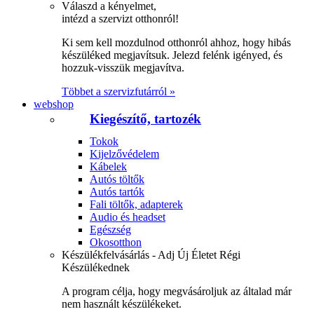
Válaszd a kényelmet,
intézd a szervizt otthonról!
Ki sem kell mozdulnod otthonról ahhoz, hogy hibás
készüléked megjavítsuk. Jelezd felénk igényed, és
hozzuk-visszük megjavítva.
Többet a szervizfutárról »
webshop
Kiegészítő, tartozék
Tokok
Kijelzővédelem
Kábelek
Autós töltők
Autós tartók
Fali töltők, adapterek
Audio és headset
Egészség
Okosotthon
Készülékfelvásárlás - Adj Új Életet Régi
Készülékednek
A program célja, hogy megvásároljuk az általad már
nem használt készülékeket.