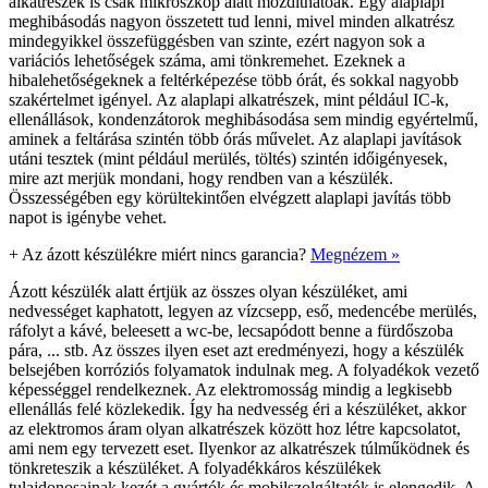
alkatrészek is csak mikroszkóp alatt mozdíthatóak. Egy alaplapi
meghibásodás nagyon összetett tud lenni, mivel minden alkatrész
mindegyikkel összefüggésben van szinte, ezért nagyon sok a
variációs lehetőségek száma, ami tönkremehet. Ezeknek a
hibalehetőségeknek a feltérképezése több órát, és sokkal nagyobb
szakértelmet igényel. Az alaplapi alkatrészek, mint például IC-k,
ellenállások, kondenzátorok meghibásodása sem mindig egyértelmű,
aminek a feltárása szintén több órás művelet. Az alaplapi javítások
utáni tesztek (mint például merülés, töltés) szintén időigényesek,
mire azt merjük mondani, hogy rendben van a készülék.
Összességében egy körültekintően elvégzett alaplapi javítás több
napot is igénybe vehet.
+
Az ázott készülékre miért nincs garancia?
Megnézem »
Ázott készülék alatt értjük az összes olyan készüléket, ami
nedvességet kaphatott, legyen az vízcsepp, eső, medencébe merülés,
ráfolyt a kávé, beleesett a wc-be, lecsapódott benne a fürdőszoba
pára, ... stb. Az összes ilyen eset azt eredményezi, hogy a készülék
belsejében korróziós folyamatok indulnak meg. A folyadékok vezető
képességgel rendelkeznek. Az elektromosság mindig a legkisebb
ellenállás felé közlekedik. Így ha nedvesség éri a készüléket, akkor
az elektromos áram olyan alkatrészek között hoz létre kapcsolatot,
ami nem egy tervezett eset. Ilyenkor az alkatrészek túlműködnek és
tönkreteszik a készüléket. A folyadékkáros készülékek
tulajdonosainak kezét a gyártók és mobilszolgáltatók is elengedik. A