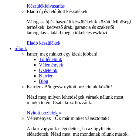
Készülékfelvásárlás
Eladó új és felújított készülékek
Válogass új és használt készülékeink között! Minőségi
termékek, kedvező árak, garancia és szakértői
támogatás – találd meg a tökéletes eszközt!
Eladó készülékek
rólunk
Ismerj meg minket egy kicsit jobban!
Történetünk
Vélemények
Üzleteink
Karrier
Blog
Karrier - Böngéssz nyitott pozícióink között!
Nézd meg milyen lehetőségek várnak nálunk most
munka terén. Csatlakozz hozzánk.
Nyitott pozíciók »
Vélemények - Ők már minket választottak!
Akkor vagyunk elégedettek, ha az ügyfeleink
elégedettek. Nézd meg, mit mondanak rólunk mások.