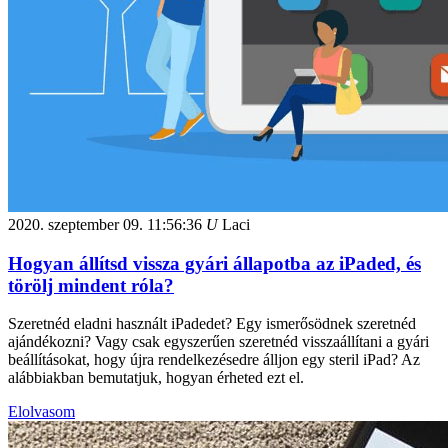
2020. szeptember 09.
11:56:36
U
Laci
Hogyan állítsd vissza gyári állapotba az iPaded, és
törölj mindent róla?
Szeretnéd eladni használt iPadedet? Egy ismerősödnek szeretnéd
ajándékozni? Vagy csak egyszerűen szeretnéd visszaállítani a gyári
beállításokat, hogy újra rendelkezésedre álljon egy steril iPad? Az
alábbiakban bemutatjuk, hogyan érheted ezt el.
Elolvasom