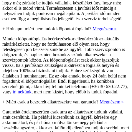
hogy még zárásig be tudjuk vállalni a készüléket úgy, hogy még
akkor el is tudod vinni. Természetesen a javítási időt mindig a
helyszínen tudjuk pontosan megállapítani. A javítási idő minden
esetben függ a meghibásodás jellegétől és a szerviz terheltségétől.
+
Holnapra miért nem tudok időpontot foglalni?
Megnézem »
Minden időpontfoglalás beérkezésekor ellenőrizzük az aktuális
raktárkészletet, hogy ne fordulhasson elő olyan eset, hogy
feleslegesen jön be szervizünkbe az ügyfél. Több szervizponton is
dolgozunk, és napi szinten hozunk-viszünk alkatrészeket a
szervizpontok között. Az időpontfoglalást csak akkor igazoljuk
vissza, ha a javításhoz szükséges alkatrészt a foglalás helyén és
idejében 100%-ra biztosítani tudjuk. Ehhez szükségünk van
általában 1 munkanapra. Ez az oka annak, hogy 24 órán belül nem
fogadunk el időpontfoglalást. Ettől függetlenül, ha korábban
szeretnél jönni, akkor hívj fel minket telefonon (+36 30 630-22-77),
vagy
írj nekünk
, mert nem kizárt, hogy előbb is tuduk fogadni.
+
Miért csak a beszerelt alkatrészekre van garancia?
Megnézem »
Garanciát értelemszerűen csak arra az alkatrészre tudunk vállalni,
amit cserélünk. Ha például kicserélünk az ügyfél kérésére egy
akkumulátort, és pár hónap múlva tönkremegy például a
beszédhangszóró, akkor azt külön díj ellenében tudjuk cserélni, mert