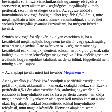
bevizsgálás során szerviztechnikusaink ugyanúgy elvégzik a
szervizelést, teszt alkatrészek segítségével megállapítják, mely
perifériák szorulnak esetleges cserére. Az egyszerűbbtől a
bonyolultabb bevizsgálásokig eltelhet legalább 0,5-3 óra is, mire
megállapítható a hiba forrása. Ennek a munkadíjnak a töredékét
szoktuk bevizsgálás gyanánt kiszámlázni, ha mégsem kéred a
javítást.
Szintén bevizsgálási díjat kérünk olyan esetekben is, ha a
készülékről megállapítjuk, hogy nem javítható, vagy gazdaságilag
nem éri meg a javítás. Erre azért van szükség, mert mire egy
készülékről ezt ki merjük jelenteni, sokszor napokig dolgoznak rajta
kollégáink, minden lehetőséget megvizsgálva. Hisz elsődlegesen az
a célunk, hogy megoldást találjunk rá, de ez tőlünk függetlenül nem
mindig sikerül sajnos.
+
Az alaplapi javítás miért tart tovább?
Megnézem »
Az egyszerűbb javítások közé soroljuk a perifériák cseréjét, mint
például kijelző, akkumulátor, kamerák, szalagkábelek... stb. Ezek a
perifériák 0,5-1 óra alatt cserélhetőek, aránylag egyszerűen. A
rosszabb és bonyolultabb eset az, ha a periféria cseréje nem oldja
meg a problémát. Ilyenkor az alaplapon kell tovább keresni a hiba
okát. Egy alaplap sokkal összetettebb, sokkal bonyolultabb
felépítésű, mint maga a készülék. Illetve az alaplapra szerelt