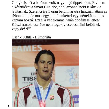
Google ismét a barátom volt, nagyon jó tippet adott. Elvittem
a készüléket a Smart Clinicbe, ahol azonnal neki is láttak a
javításnak. Szerencsére 1 órán belül már újra használhattam az
iPhone-om, de most egy atombunkerrel egyenértékű tokot is
kaptam hozzá. Ezzel a védelemmel talán dobálni is lehet?
Köszi srácok, cserébe nem fogok viccet csinálni belőletek –
vagy de! :P”
Csenki Attila - Humorista