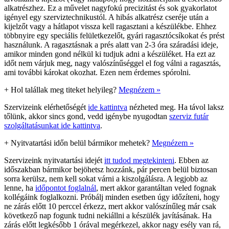
alkatrészhez. Ez a művelet nagyfokú precizitást és sok gyakorlatot
igényel egy szerviztechnikustól. A hibás alkatrész cseréje után a
kijelzőt vagy a hátlapot vissza kell ragasztani a készülékbe. Ehhez
többnyire egy speciális felületkezelőt, gyári ragasztócsíkokat és prést
használunk. A ragasztásnak a prés alatt van 2-3 óra száradási ideje,
amikor minden gond nélkül ki tudjuk adni a készüléket. Ha ezt az
időt nem várjuk meg, nagy valószínűséggel el fog válni a ragasztás,
ami további károkat okozhat. Ezen nem érdemes spórolni.
+
Hol talállak meg titeket helyileg?
Megnézem »
Szervizeink elérhetőségét
ide kattintva
nézheted meg. Ha távol laksz
tőlünk, akkor sincs gond, vedd igénybe nyugodtan
szerviz futár
szolgáltatásunkat ide kattintva
.
+
Nyitvatartási időn belül bármikor mehetek?
Megnézem »
Szervizeink nyitvatartási idejét
itt tudod megtekinteni
. Ebben az
időszakban bármikor bejöhetsz hozzánk, pár percen belül biztosan
sorra kerülsz, nem kell sokat várni a kiszolgálásra. A legjobb az
lenne, ha
időpontot foglalnál
, mert akkor garantáltan veled fognak
kollégáink foglalkozni. Próbálj minden esetben úgy időzíteni, hogy
ne zárás előtt 10 perccel érkezz, mert akkor valószínűleg már csak
következő nap fogunk tudni nekiállni a készülék javításának. Ha
zárás előtt legkésőbb 1 órával megérkezel, akkor nagy esély van rá,