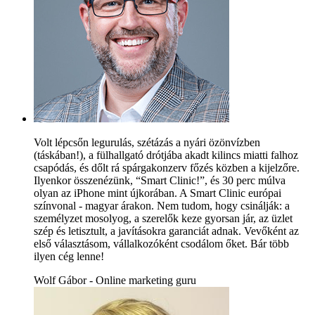
Volt lépcsőn legurulás, szétázás a nyári özönvízben
(táskában!), a fülhallgató drótjába akadt kilincs miatti falhoz
csapódás, és dőlt rá spárgakonzerv főzés közben a kijelzőre.
Ilyenkor összenézünk, “Smart Clinic!”, és 30 perc múlva
olyan az iPhone mint újkorában. A Smart Clinic európai
színvonal - magyar árakon. Nem tudom, hogy csinálják: a
személyzet mosolyog, a szerelők keze gyorsan jár, az üzlet
szép és letisztult, a javításokra garanciát adnak. Vevőként az
első választásom, vállalkozóként csodálom őket. Bár több
ilyen cég lenne!
Wolf Gábor - Online marketing guru