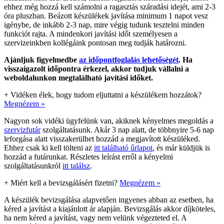
ehhez még hozzá kell számolni a ragasztás száradási idejét, ami 2-3
óra pluszban. Beázott készülékek javítása minimum 1 napot vesz
igénybe, de inkább 2-3 nap, mire végig tudunk tesztelni minden
funkciót rajta. A mindenkori javítási időt személyesen a
szervizeinkben kollégáink pontosan meg tudják határozni.
Ajánljuk figyelmedbe
az időpontfoglalás lehetőségét
. Ha
visszaigazolt időpontra érkezel, akkor tudjuk vállalni a
weboldalunkon megtalálható javítási időket.
+
Vidéken élek, hogy tudom eljuttatni a készülékem hozzátok?
Megnézem »
Nagyon sok vidéki ügyfelünk van, akiknek kényelmes megoldás a
szervizfutár
szolgáltatásunk. Akár 3 nap alatt, de többnyire 5-6 nap
leforgása alatt visszakerülhet hozzád a megjavított készüléked.
Ehhez csak ki kell tölteni az
itt található űrlapot
, és már küldjük is
hozzád a futárunkat. Részletes leírást erről a kényelmi
szolgáltatásunkról
itt találsz
.
+
Miért kell a bevizsgálásért fizetni?
Megnézem »
A készülék bevizsgálása alapvetően ingyenes abban az esetben, ha
kéred a javítást a kiajánlott ár alapján. Bevizsgálás akkor díjköteles,
ha nem kéred a javítást, vagy nem velünk végezteted el. A