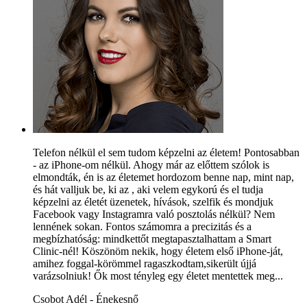
Telefon nélkül el sem tudom képzelni az életem! Pontosabban
- az iPhone-om nélkül. Ahogy már az előttem szólok is
elmondták, én is az életemet hordozom benne nap, mint nap,
és hát valljuk be, ki az , aki velem egykorú és el tudja
képzelni az életét üzenetek, hívások, szelfik és mondjuk
Facebook vagy Instagramra való posztolás nélkül? Nem
lennének sokan. Fontos számomra a precizitás és a
megbízhatóság: mindkettőt megtapasztalhattam a Smart
Clinic-nél! Köszönöm nekik, hogy életem első iPhone-ját,
amihez foggal-körömmel ragaszkodtam,sikerült újjá
varázsolniuk! Ők most tényleg egy életet mentettek meg...
Csobot Adél - Énekesnő