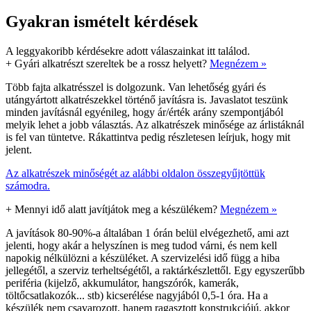
Gyakran ismételt kérdések
A leggyakoribb kérdésekre adott válaszainkat itt találod.
+
Gyári alkatrészt szereltek be a rossz helyett?
Megnézem »
Több fajta alkatrésszel is dolgozunk. Van lehetőség gyári és
utángyártott alkatrészekkel történő javításra is. Javaslatot teszünk
minden javításnál egyénileg, hogy ár/érték arány szempontjából
melyik lehet a jobb választás. Az alkatrészek minősége az árlistáknál
is fel van tüntetve. Rákattintva pedig részletesen leírjuk, hogy mit
jelent.
Az alkatrészek minőségét az alábbi oldalon összegyűjtöttük
számodra.
+
Mennyi idő alatt javítjátok meg a készülékem?
Megnézem »
A javítások 80-90%-a általában 1 órán belül elvégezhető, ami azt
jelenti, hogy akár a helyszínen is meg tudod várni, és nem kell
napokig nélkülözni a készüléket. A szervizelési idő függ a hiba
jellegétől, a szerviz terheltségétől, a raktárkészlettől. Egy egyszerűbb
periféria (kijelző, akkumulátor, hangszórók, kamerák,
töltőcsatlakozók... stb) kicserélése nagyjából 0,5-1 óra. Ha a
készülék nem csavarozott, hanem ragasztott konstrukciójú, akkor