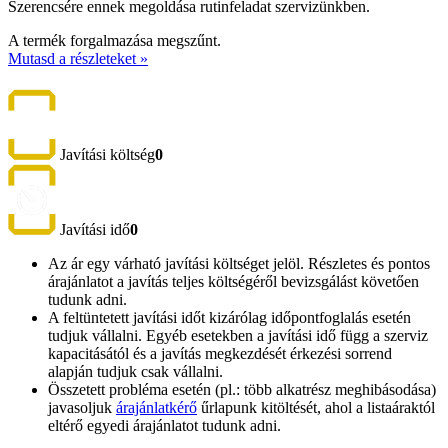
Szerencsére ennek megoldása rutinfeladat szervizünkben.
A termék forgalmazása megszűnt.
Mutasd a részleteket »
Javítási költség
0
Javítási idő
0
Az ár egy várható javítási költséget jelöl. Részletes és pontos
árajánlatot a javítás teljes költségéről bevizsgálást követően
tudunk adni.
A feltüntetett javítási időt kizárólag időpontfoglalás esetén
tudjuk vállalni. Egyéb esetekben a javítási idő függ a szerviz
kapacitásától és a javítás megkezdését érkezési sorrend
alapján tudjuk csak vállalni.
Összetett probléma esetén (pl.: több alkatrész meghibásodása)
javasoljuk
árajánlatkérő
űrlapunk kitöltését, ahol a listaáraktól
eltérő egyedi árajánlatot tudunk adni.