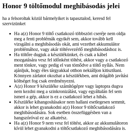
Honor 9 töltőmodul meghibásodás jelei
ha a felsoroltak közül bármelyiket is tapasztalod, keresd fel
szervizünket
Ha a(z) Honor 9 töltő csatlakozó többszöri cseréje nem oldja
meg a fenti problémák egyikét sem, akkor tovább kell
vizsgálni a meghibásodás okát, ami vezethet akkumulátor
problémához, vagy akár töltésvezérlő meghibásodáshoz is.
Ha töltőre dugjuk a készülékünket, és csak a kábel
mozgatására vesz fel időnként töltést, akkor vagy a csatlakozó
ment tönkre, vagy pedig el van tömődve a töltő nyílás. Nem
ajánljuk, hogy éles tárgyakkal otthon nekiálljon kitisztítani.
Könnyen zárlatot okozhat a készülékben, ami drágább javítási
költséget fog csak eredményezni.
A(z) Honor 9 készüléke számítógépre vagy laptopra dugva
nem kezdni meg a szinkronizálást, vagy egyáltalán fel sem
ismeri a gép, akkor is ez a csatlakozó lehet a hibás.
Készüléke kihangosításakor nem hallani esetlegesen semmit,
akkor is lehet gyanakodni a(z) Honor 9 töltőcsatlakozó
meghibásodására. Sok esetben összefüggésben van a
hangszóróval ez az alkatrész.
Ha a(z) Honor 9 nem vesz fel töltést, akkor az akkumulátoron
kívül lehet gyanakodni a töltőcsatlakozó meghibásodására is.