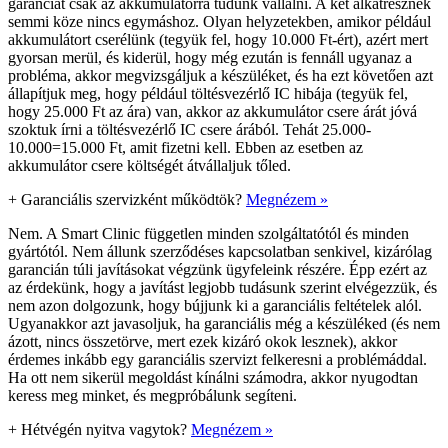
garanciát csak az akkumulátorra tudunk vállalni. A két alkatrésznek
semmi köze nincs egymáshoz. Olyan helyzetekben, amikor például
akkumulátort cserélünk (tegyük fel, hogy 10.000 Ft-ért), azért mert
gyorsan merül, és kiderül, hogy még ezután is fennáll ugyanaz a
probléma, akkor megvizsgáljuk a készüléket, és ha ezt követően azt
állapítjuk meg, hogy például töltésvezérlő IC hibája (tegyük fel,
hogy 25.000 Ft az ára) van, akkor az akkumulátor csere árát jóvá
szoktuk írni a töltésvezérlő IC csere árából. Tehát 25.000-
10.000=15.000 Ft, amit fizetni kell. Ebben az esetben az
akkumulátor csere költségét átvállaljuk tőled.
+
Garanciális szervizként működtök?
Megnézem »
Nem. A Smart Clinic független minden szolgáltatótól és minden
gyártótól. Nem állunk szerződéses kapcsolatban senkivel, kizárólag
garancián túli javításokat végzünk ügyfeleink részére. Épp ezért az
az érdekünk, hogy a javítást legjobb tudásunk szerint elvégezzük, és
nem azon dolgozunk, hogy bújjunk ki a garanciális feltételek alól.
Ugyanakkor azt javasoljuk, ha garanciális még a készüléked (és nem
ázott, nincs összetörve, mert ezek kizáró okok lesznek), akkor
érdemes inkább egy garanciális szervizt felkeresni a problémáddal.
Ha ott nem sikerül megoldást kínálni számodra, akkor nyugodtan
keress meg minket, és megpróbálunk segíteni.
+
Hétvégén nyitva vagytok?
Megnézem »