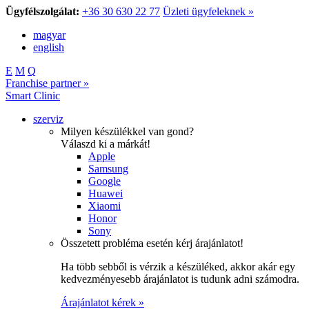
Ügyfélszolgálat:
+36 30 630 22 77
Üzleti ügyfeleknek »
magyar
english
E
M
Q
Franchise partner »
Smart Clinic
szerviz
Milyen készülékkel van gond?
Válaszd ki a márkát!
Apple
Samsung
Google
Huawei
Xiaomi
Honor
Sony
Összetett probléma esetén kérj árajánlatot!
Ha több sebből is vérzik a készüléked, akkor akár egy
kedvezményesebb árajánlatot is tudunk adni számodra.
Árajánlatot kérek »