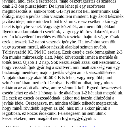
javítása, ahol csak a szétszedés, majd összeragasztás és száradás
csak 2-3 óra pluszt jelent. De ilyen lehet pl egy szoftveres
meghibásodás is, amikor több GB-nyi adatot kell mentenünk akár
órákig, majd a javítás után visszatölteni mindent. Egy ázott készülék
javítási ideje, mire minden hibát kizárunk, rossz esetben akár egy
hetet is igénybe vehet. Vagy egy készülék, ami nem tölt például.
Ilyenkor akkumulátort cserélünk, vagy egy töltőcsatlakozót, majd
ezután közvetlenül merülés és töltés teszteket hajtunk végre. Csak
ezek a tesztek 1-2 napot vesznek igénybe. Ha továbbra sem tölt,
vagy gyorsan merül, akkor nézzük alaplapi szinten tovább.
Töltésvezérlő IC, PM IC esetleg. Ezek cseréje csak önmagában 2-3
óra munka mikroszkóp alatt. Majd következik ismét a merülés és
töltés teszt. Újabb 1-2 nap. Sok készüléknél azzal kell kezdenünk,
hogy visszaállítjuk gyárilag a szoftvert, ami miatt szükség van egy
biztonsági mentésre, majd a javítás végén annak visszatöltésére.
Napjainkban egy akár 50-60 GB is lehet, vagy még több, ami
szintén órákban mérhető. De olyan is előfordulhat, hogy nincs
raktáron az adott alkatrész, amire várnunk kell. Egyedi beszerzések
esetén lehet ez akár 1 hónap is, de általában 1-2 hét alatt megoldjuk.
Ha ezek az esetek összeadódnak, akkor tud igazán elhúzódni a
javítás ideje. Összegezve, mi minden tőlünk telhetőt megteszünk,
hogy minél rövidebb legyen az idő, hisz mi is akkor járunk a
legjobban, ez közös érdekünk. Feleslegesen mi sem ülünk
készülékeken, mert magától nem fog meggyógyulni.