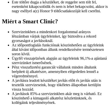
Este töltőre dugja a készüléket, de reggelre sem tölt fel,
esetenként kikapcsolódik és nem is lehet bekapcsolni, akkor is
nagy eséllyel a(z) Honor 9 töltőcsatlakozóját kell cserélni.
Miért a Smart Clinic?
Szervizeinkben a mindenkori forgalommal arányos
létszámban várjuk ügyfeleinket, így biztosítva a rekord
gyorsaságot a javításoknál.
Az időpontfoglalás funkciónak köszönhetően az ügyfeleink
által kívánt időpontban állunk rendelkezésére természetesen
soron kívül.
Ügyfél visszajelzések alapján az ügyfeleink 96,1%-a ajánlaná
szervizünket ismerősének.
Pénz visszafizetési garanciát vállalunk minden általunk
beépített új alkatrészre, amennyiben elégedetlen lennél a
végeredménnyel.
A javításra leadott készüléket javítás előtt és javítás után is
tesztelik szervizeseink, hogy tökéletes állapotban kerüljön
vissza hozzád.
A javítások 85%-a szervizeinkben akár meg is várható. Ez
köszönhető a kimagasló alkatrész készletünknek, és
kollégáink teljesítményének.