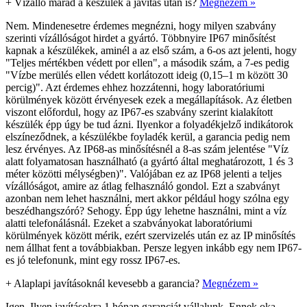
+
Vízálló marad a készülék a javítás után is?
Megnézem »
Nem. Mindenesetre érdemes megnézni, hogy milyen szabvány
szerinti vízállóságot hirdet a gyártó. Többnyire IP67 minősítést
kapnak a készülékek, aminél a az első szám, a 6-os azt jelenti, hogy
"Teljes mértékben védett por ellen", a második szám, a 7-es pedig
"Vízbe merülés ellen védett korlátozott ideig (0,15–1 m között 30
percig)". Azt érdemes ehhez hozzátenni, hogy laboratóriumi
körülmények között érvényesek ezek a megállapítások. Az életben
viszont előfordul, hogy az IP67-es szabvány szerint kialakított
készülék épp úgy be tud ázni. Ilyenkor a folyadékjelző indikátorok
elszíneződnek, a készülékbe foyladék kerül, a garancia pedig nem
lesz érvényes. Az IP68-as minősítésnél a 8-as szám jelentése "Víz
alatt folyamatosan használható (a gyártó által meghatározott, 1 és 3
méter közötti mélységben)". Valójában ez az IP68 jelenti a teljes
vízállóságot, amire az átlag felhasználó gondol. Ezt a szabványt
azonban nem lehet használni, mert akkor például hogy szólna egy
beszédhangszóró? Sehogy. Épp úgy lehetne használni, mint a víz
alatti telefonálásnál. Ezeket a szabványokat laboratóriumi
körülmények között mérik, ezért szervizelés után ez az IP minősítés
nem állhat fent a továbbiakban. Persze legyen inkább egy nem IP67-
es jó telefonunk, mint egy rossz IP67-es.
+
Alaplapi javításoknál kevesebb a garancia?
Megnézem »
Igen. Ilyen javításokra 1 hónap garanciát vállalunk. Ennek oka,