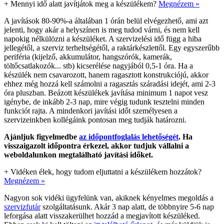
+
Mennyi idő alatt javítjátok meg a készülékem?
Megnézem »
A javítások 80-90%-a általában 1 órán belül elvégezhető, ami azt
jelenti, hogy akár a helyszínen is meg tudod várni, és nem kell
napokig nélkülözni a készüléket. A szervizelési idő függ a hiba
jellegétől, a szerviz terheltségétől, a raktárkészlettől. Egy egyszerűbb
periféria (kijelző, akkumulátor, hangszórók, kamerák,
töltőcsatlakozók... stb) kicserélése nagyjából 0,5-1 óra. Ha a
készülék nem csavarozott, hanem ragasztott konstrukciójú, akkor
ehhez még hozzá kell számolni a ragasztás száradási idejét, ami 2-3
óra pluszban. Beázott készülékek javítása minimum 1 napot vesz
igénybe, de inkább 2-3 nap, mire végig tudunk tesztelni minden
funkciót rajta. A mindenkori javítási időt személyesen a
szervizeinkben kollégáink pontosan meg tudják határozni.
Ajánljuk figyelmedbe
az időpontfoglalás lehetőségét
. Ha
visszaigazolt időpontra érkezel, akkor tudjuk vállalni a
weboldalunkon megtalálható javítási időket.
+
Vidéken élek, hogy tudom eljuttatni a készülékem hozzátok?
Megnézem »
Nagyon sok vidéki ügyfelünk van, akiknek kényelmes megoldás a
szervizfutár
szolgáltatásunk. Akár 3 nap alatt, de többnyire 5-6 nap
leforgása alatt visszakerülhet hozzád a megjavított készüléked.