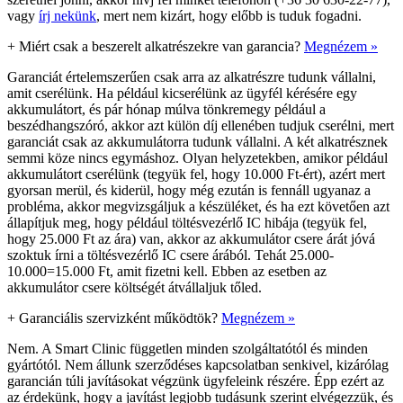
vagy
írj nekünk
, mert nem kizárt, hogy előbb is tuduk fogadni.
+
Miért csak a beszerelt alkatrészekre van garancia?
Megnézem »
Garanciát értelemszerűen csak arra az alkatrészre tudunk vállalni,
amit cserélünk. Ha például kicserélünk az ügyfél kérésére egy
akkumulátort, és pár hónap múlva tönkremegy például a
beszédhangszóró, akkor azt külön díj ellenében tudjuk cserélni, mert
garanciát csak az akkumulátorra tudunk vállalni. A két alkatrésznek
semmi köze nincs egymáshoz. Olyan helyzetekben, amikor például
akkumulátort cserélünk (tegyük fel, hogy 10.000 Ft-ért), azért mert
gyorsan merül, és kiderül, hogy még ezután is fennáll ugyanaz a
probléma, akkor megvizsgáljuk a készüléket, és ha ezt követően azt
állapítjuk meg, hogy például töltésvezérlő IC hibája (tegyük fel,
hogy 25.000 Ft az ára) van, akkor az akkumulátor csere árát jóvá
szoktuk írni a töltésvezérlő IC csere árából. Tehát 25.000-
10.000=15.000 Ft, amit fizetni kell. Ebben az esetben az
akkumulátor csere költségét átvállaljuk tőled.
+
Garanciális szervizként működtök?
Megnézem »
Nem. A Smart Clinic független minden szolgáltatótól és minden
gyártótól. Nem állunk szerződéses kapcsolatban senkivel, kizárólag
garancián túli javításokat végzünk ügyfeleink részére. Épp ezért az
az érdekünk, hogy a javítást legjobb tudásunk szerint elvégezzük, és