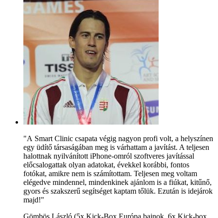
"A Smart Clinic csapata végig nagyon profi volt, a helyszínen
egy üdítő társaságában meg is várhattam a javítást. A teljesen
halottnak nyilvánított iPhone-omról szoftveres javítással
előcsalogattak olyan adatokat, évekkel korábbi, fontos
fotókat, amikre nem is számítottam. Teljesen meg voltam
elégedve mindennel, mindenkinek ajánlom is a fiúkat, kitűnő,
gyors és szakszerű segítséget kaptam tőlük. Ezután is idejárok
majd!"
Gömbös László (5x Kick-Box Európa bajnok, 6x Kick-box