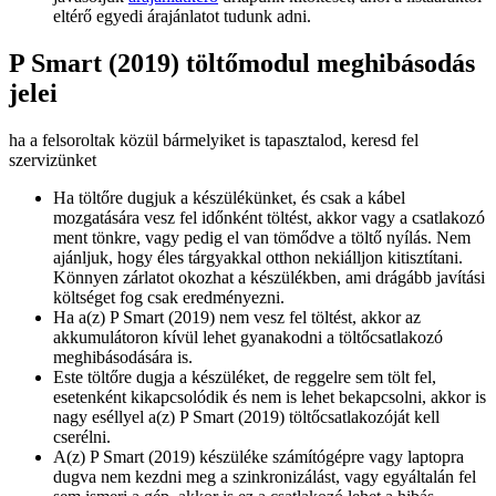
eltérő egyedi árajánlatot tudunk adni.
P Smart (2019) töltőmodul meghibásodás
jelei
ha a felsoroltak közül bármelyiket is tapasztalod, keresd fel
szervizünket
Ha töltőre dugjuk a készülékünket, és csak a kábel
mozgatására vesz fel időnként töltést, akkor vagy a csatlakozó
ment tönkre, vagy pedig el van tömődve a töltő nyílás. Nem
ajánljuk, hogy éles tárgyakkal otthon nekiálljon kitisztítani.
Könnyen zárlatot okozhat a készülékben, ami drágább javítási
költséget fog csak eredményezni.
Ha a(z) P Smart (2019) nem vesz fel töltést, akkor az
akkumulátoron kívül lehet gyanakodni a töltőcsatlakozó
meghibásodására is.
Este töltőre dugja a készüléket, de reggelre sem tölt fel,
esetenként kikapcsolódik és nem is lehet bekapcsolni, akkor is
nagy eséllyel a(z) P Smart (2019) töltőcsatlakozóját kell
cserélni.
A(z) P Smart (2019) készüléke számítógépre vagy laptopra
dugva nem kezdni meg a szinkronizálást, vagy egyáltalán fel