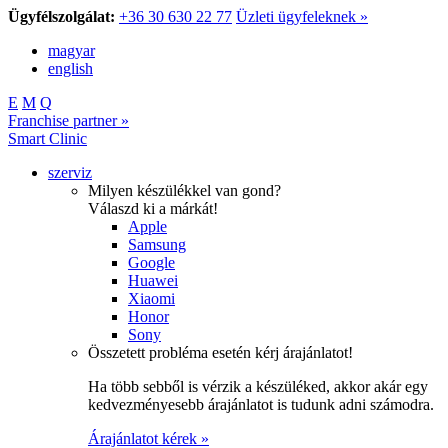
Ügyfélszolgálat:
+36 30 630 22 77
Üzleti ügyfeleknek »
magyar
english
E
M
Q
Franchise partner »
Smart Clinic
szerviz
Milyen készülékkel van gond?
Válaszd ki a márkát!
Apple
Samsung
Google
Huawei
Xiaomi
Honor
Sony
Összetett probléma esetén kérj árajánlatot!
Ha több sebből is vérzik a készüléked, akkor akár egy
kedvezményesebb árajánlatot is tudunk adni számodra.
Árajánlatot kérek »