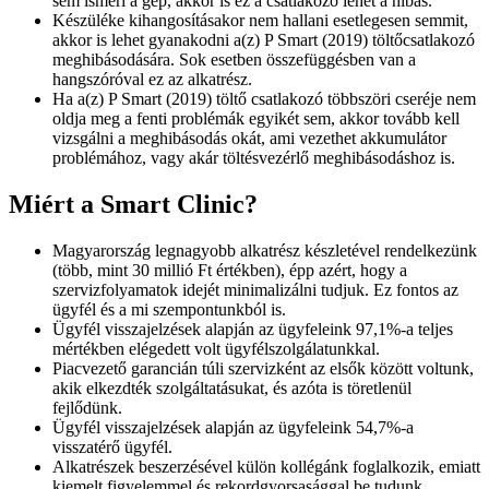
sem ismeri a gép, akkor is ez a csatlakozó lehet a hibás.
Készüléke kihangosításakor nem hallani esetlegesen semmit,
akkor is lehet gyanakodni a(z) P Smart (2019) töltőcsatlakozó
meghibásodására. Sok esetben összefüggésben van a
hangszóróval ez az alkatrész.
Ha a(z) P Smart (2019) töltő csatlakozó többszöri cseréje nem
oldja meg a fenti problémák egyikét sem, akkor tovább kell
vizsgálni a meghibásodás okát, ami vezethet akkumulátor
problémához, vagy akár töltésvezérlő meghibásodáshoz is.
Miért a Smart Clinic?
Magyarország legnagyobb alkatrész készletével rendelkezünk
(több, mint 30 millió Ft értékben), épp azért, hogy a
szervizfolyamatok idejét minimalizálni tudjuk. Ez fontos az
ügyfél és a mi szempontunkból is.
Ügyfél visszajelzések alapján az ügyfeleink 97,1%-a teljes
mértékben elégedett volt ügyfélszolgálatunkkal.
Piacvezető garancián túli szervizként az elsők között voltunk,
akik elkezdték szolgáltatásukat, és azóta is töretlenül
fejlődünk.
Ügyfél visszajelzések alapján az ügyfeleink 54,7%-a
visszatérő ügyfél.
Alkatrészek beszerzésével külön kollégánk foglalkozik, emiatt
kiemelt figyelemmel és rekordgyorsasággal be tudunk