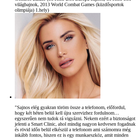
világbajnok, 2013 World Combat Games (küzdősportok
olimpiája) 1.hely)
"Sajnos elég gyakran töröm össze a telefonom, előfordul,
hogy két héten belül kell újra szervizhez fordulnom…
egyszerűen nem tudok rá vigyázni. Nekem ezért a biztonságot
jelenti a Smart Clinic, ahol mindig nagyon kedvesen fogadnak
és rövid időn belül elkészül a telefonom ami számomra még
inkább fontos, hiszen ez is egy munkaeszköz, amit minden