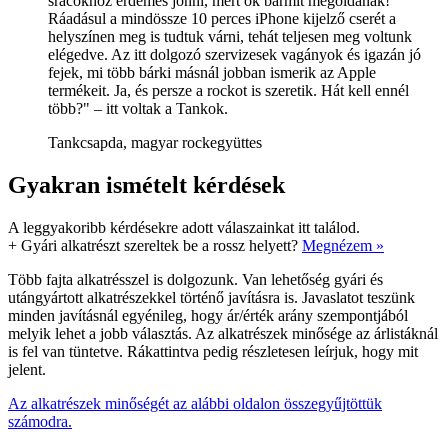
srácokhoz érdemes jönni, mert ők bármit megoldanak!
Ráadásul a mindössze 10 perces iPhone kijelző cserét a
helyszínen meg is tudtuk várni, tehát teljesen meg voltunk
elégedve. Az itt dolgozó szervizesek vagányok és igazán jó
fejek, mi több bárki másnál jobban ismerik az Apple
termékeit. Ja, és persze a rockot is szeretik. Hát kell ennél
több?" – itt voltak a Tankok.
Tankcsapda, magyar rockegyüttes
Gyakran ismételt kérdések
A leggyakoribb kérdésekre adott válaszainkat itt találod.
+
Gyári alkatrészt szereltek be a rossz helyett?
Megnézem »
Több fajta alkatrésszel is dolgozunk. Van lehetőség gyári és
utángyártott alkatrészekkel történő javításra is. Javaslatot teszünk
minden javításnál egyénileg, hogy ár/érték arány szempontjából
melyik lehet a jobb választás. Az alkatrészek minősége az árlistáknál
is fel van tüntetve. Rákattintva pedig részletesen leírjuk, hogy mit
jelent.
Az alkatrészek minőségét az alábbi oldalon összegyűjtöttük
számodra.