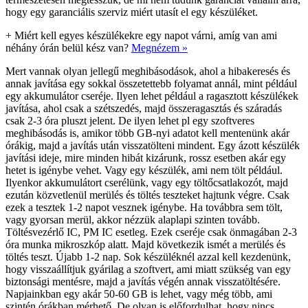
hogy egy garanciális szerviz miért utasít el egy készüléket.
+
Miért kell egyes készülékekre egy napot várni, amíg van ami
néhány órán belül kész van?
Megnézem »
Mert vannak olyan jellegű meghibásodások, ahol a hibakeresés és
annak javítása egy sokkal összetettebb folyamat annál, mint például
egy akkumulátor cseréje. Ilyen lehet például a ragasztott készülékek
javítása, ahol csak a szétszedés, majd összeragasztás és száradás
csak 2-3 óra pluszt jelent. De ilyen lehet pl egy szoftveres
meghibásodás is, amikor több GB-nyi adatot kell mentenünk akár
órákig, majd a javítás után visszatölteni mindent. Egy ázott készülék
javítási ideje, mire minden hibát kizárunk, rossz esetben akár egy
hetet is igénybe vehet. Vagy egy készülék, ami nem tölt például.
Ilyenkor akkumulátort cserélünk, vagy egy töltőcsatlakozót, majd
ezután közvetlenül merülés és töltés teszteket hajtunk végre. Csak
ezek a tesztek 1-2 napot vesznek igénybe. Ha továbbra sem tölt,
vagy gyorsan merül, akkor nézzük alaplapi szinten tovább.
Töltésvezérlő IC, PM IC esetleg. Ezek cseréje csak önmagában 2-3
óra munka mikroszkóp alatt. Majd következik ismét a merülés és
töltés teszt. Újabb 1-2 nap. Sok készüléknél azzal kell kezdenünk,
hogy visszaállítjuk gyárilag a szoftvert, ami miatt szükség van egy
biztonsági mentésre, majd a javítás végén annak visszatöltésére.
Napjainkban egy akár 50-60 GB is lehet, vagy még több, ami
szintén órákban mérhető. De olyan is előfordulhat, hogy nincs