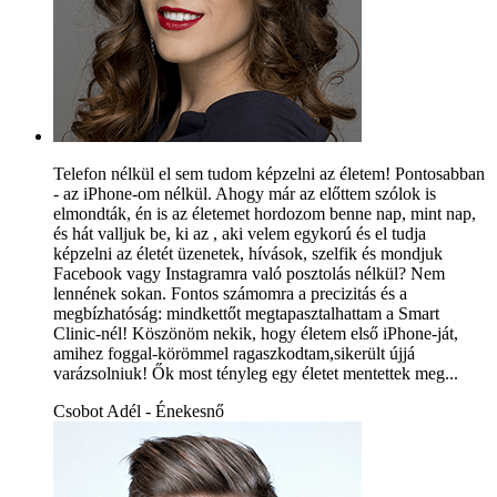
Telefon nélkül el sem tudom képzelni az életem! Pontosabban
- az iPhone-om nélkül. Ahogy már az előttem szólok is
elmondták, én is az életemet hordozom benne nap, mint nap,
és hát valljuk be, ki az , aki velem egykorú és el tudja
képzelni az életét üzenetek, hívások, szelfik és mondjuk
Facebook vagy Instagramra való posztolás nélkül? Nem
lennének sokan. Fontos számomra a precizitás és a
megbízhatóság: mindkettőt megtapasztalhattam a Smart
Clinic-nél! Köszönöm nekik, hogy életem első iPhone-ját,
amihez foggal-körömmel ragaszkodtam,sikerült újjá
varázsolniuk! Ők most tényleg egy életet mentettek meg...
Csobot Adél - Énekesnő