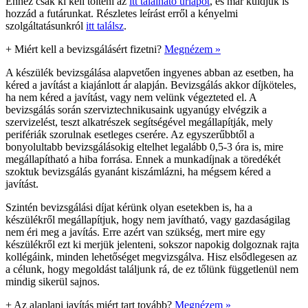
Ehhez csak ki kell tölteni az
itt található űrlapot
, és már küldjük is
hozzád a futárunkat. Részletes leírást erről a kényelmi
szolgáltatásunkról
itt találsz
.
+
Miért kell a bevizsgálásért fizetni?
Megnézem »
A készülék bevizsgálása alapvetően ingyenes abban az esetben, ha
kéred a javítást a kiajánlott ár alapján. Bevizsgálás akkor díjköteles,
ha nem kéred a javítást, vagy nem velünk végezteted el. A
bevizsgálás során szerviztechnikusaink ugyanúgy elvégzik a
szervizelést, teszt alkatrészek segítségével megállapítják, mely
perifériák szorulnak esetleges cserére. Az egyszerűbbtől a
bonyolultabb bevizsgálásokig eltelhet legalább 0,5-3 óra is, mire
megállapítható a hiba forrása. Ennek a munkadíjnak a töredékét
szoktuk bevizsgálás gyanánt kiszámlázni, ha mégsem kéred a
javítást.
Szintén bevizsgálási díjat kérünk olyan esetekben is, ha a
készülékről megállapítjuk, hogy nem javítható, vagy gazdaságilag
nem éri meg a javítás. Erre azért van szükség, mert mire egy
készülékről ezt ki merjük jelenteni, sokszor napokig dolgoznak rajta
kollégáink, minden lehetőséget megvizsgálva. Hisz elsődlegesen az
a célunk, hogy megoldást találjunk rá, de ez tőlünk függetlenül nem
mindig sikerül sajnos.
+
Az alaplapi javítás miért tart tovább?
Megnézem »