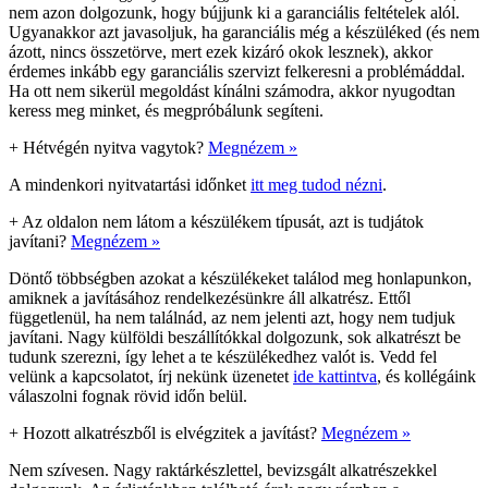
nem azon dolgozunk, hogy bújjunk ki a garanciális feltételek alól.
Ugyanakkor azt javasoljuk, ha garanciális még a készüléked (és nem
ázott, nincs összetörve, mert ezek kizáró okok lesznek), akkor
érdemes inkább egy garanciális szervizt felkeresni a problémáddal.
Ha ott nem sikerül megoldást kínálni számodra, akkor nyugodtan
keress meg minket, és megpróbálunk segíteni.
+
Hétvégén nyitva vagytok?
Megnézem »
A mindenkori nyitvatartási időnket
itt meg tudod nézni
.
+
Az oldalon nem látom a készülékem típusát, azt is tudjátok
javítani?
Megnézem »
Döntő többségben azokat a készülékeket találod meg honlapunkon,
amiknek a javításához rendelkezésünkre áll alkatrész. Ettől
függetlenül, ha nem találnád, az nem jelenti azt, hogy nem tudjuk
javítani. Nagy külföldi beszállítókkal dolgozunk, sok alkatrészt be
tudunk szerezni, így lehet a te készülékedhez valót is. Vedd fel
velünk a kapcsolatot, írj nekünk üzenetet
ide kattintva
, és kollégáink
válaszolni fognak rövid időn belül.
+
Hozott alkatrészből is elvégzitek a javítást?
Megnézem »
Nem szívesen. Nagy raktárkészlettel, bevizsgált alkatrészekkel