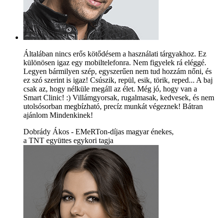
Általában nincs erős kötődésem a használati tárgyakhoz. Ez
különösen igaz egy mobiltelefonra. Nem figyelek rá eléggé.
Legyen bármilyen szép, egyszerűen nem tud hozzám nőni, és
ez szó szerint is igaz! Csúszik, repül, esik, törik, reped... A baj
csak az, hogy nélküle megáll az élet. Még jó, hogy van a
Smart Clinic! :) Villámgyorsak, rugalmasak, kedvesek, és nem
utolsósorban megbízható, precíz munkát végeznek! Bátran
ajánlom Mindenkinek!
Dobrády Ákos - EMeRTon-díjas magyar énekes,
a TNT együttes egykori tagja