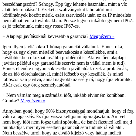
beszédhangszóró? Sehogy. Épp úgy lehetne használni, mint a víz
alatti telefonálásnál. Ezeket a szabványokat laboratóriumi
körülmények között mérik, ezért szervizelés után ez az IP minősítés
nem állhat fent a továbbiakban. Persze legyen inkább egy nem IP67-
es jó telefonunk, mint egy rossz IP67-es.
+
Alaplapi javításoknál kevesebb a garancia?
Megnézem »
Igen. Ilyen javításokra 1 hónap garanciát vállalunk. Ennek oka,
hogy ez egy olyan mértékű beavatkozás a készülékbe, ami a
későbbiekben okozhat további problémát is. Alapvetően alaplapi
javítást például egy garanciális szerviz nem is vállal (nem is tud).
Ennek ellenére nagyon sok esetben javíthatóak ezek a problémák,
de az idő előrehaladtával, minél idősebb egy készülék, és minél
többször van javítva, annál nagyobb az esély rá, hogy újra elromlik.
Akár csak egy öreg személyautónál.
+
Nem várnám meg a száradási időt, inkább elvinném korábban.
Gond-e?
Megnézem »
Annyiban gond, hogy 90% bizonyossággal mondhatjuk, hogy el fog
válni a ragasztás. És újra vissza kell jönni újraragasztani. Amivel
nem hogy időt nem fogsz tudni spórolni, de ismét fizetned kell majd
munkadíjat, mert ilyen esetben garanciát sem tudunk rá vállalni.
Nem beszélve arról, hogy az elváló kijelző vagy hátlap mellett