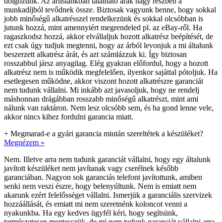
dolgozunk. Az árlistánkban található árak nagy részben a
munkadíjból tevődnek össze. Biztosak vagyunk benne, hogy sokkal
jobb minőségű alkatrésszel rendelkezünk és sokkal olcsóbban is
jutunk hozzá, mint amennyiért megrendeled pl. az eBay-ről. Ha
ragaszkodsz hozzá, akkor elvállaljuk hozott alkatrész beépítését, de
ezt csak úgy tudjuk megtenni, hogy az árból levonjuk a mi általunk
beszerzett alkatrész árát, és azt számlázzuk ki. Így biztosan
rosszabbul jársz anyagilag. Elég gyakran előfordul, hogy a hozott
alkatrész nem is működik megfelelően, ilyenkor sajáttal pótoljuk. Ha
esetlegesen működne, akkor viszont hozott alkatrészre garanciát
nem tudunk vállalni. Mi inkább azt javasoljuk, hogy ne rendelj
máshonnan drágábban rosszabb minőségű alkatrészt, mint ami
nálunk van raktáron. Nem lesz olcsóbb sem, és ha gond lenne vele,
akkor nincs kihez fordulni garancia miatt.
+
Megmarad-e a gyári garancia miután szereltétek a készüléket?
Megnézem »
Nem. Illetve arra nem tudunk garanciát vállalni, hogy egy általunk
javított készüléket nem javítanak vagy cserélnek később
garanciában. Nagyon sok garanciás telefont javítottunk, amiben
senki nem veszi észre, hogy belenyúltunk. Nem is emiatt nem
akarunk ezért felelősséget vállalni. Ismerjük a garanciális szervizek
hozzáállását, és emiatt mi nem szeretnénk koloncot venni a
nyakunkba. Ha egy kedves ügyfél kéri, hogy segítsünk,
természetesen megtesszük, de mi nem tudunk garanciát vállalni arra,