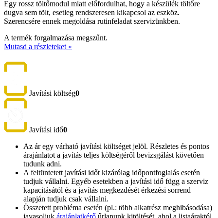
Egy rossz töltőmodul miatt előfordulhat, hogy a készülék töltőre
dugva sem tölt, esetleg rendszeresen kikapcsol az eszköz.
Szerencsére ennek megoldása rutinfeladat szervizünkben.
A termék forgalmazása megszűnt.
Mutasd a részleteket »
Javítási költség
0
Javítási idő
0
Az ár egy várható javítási költséget jelöl. Részletes és pontos
árajánlatot a javítás teljes költségéről bevizsgálást követően
tudunk adni.
A feltüntetett javítási időt kizárólag időpontfoglalás esetén
tudjuk vállalni. Egyéb esetekben a javítási idő függ a szerviz
kapacitásától és a javítás megkezdését érkezési sorrend
alapján tudjuk csak vállalni.
Összetett probléma esetén (pl.: több alkatrész meghibásodása)
javasoljuk
árajánlatkérő
űrlapunk kitöltését, ahol a listaáraktól