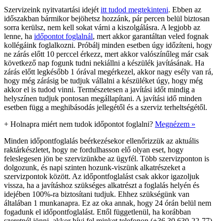
Szervizeink nyitvatartási idejét
itt tudod megtekinteni
. Ebben az
időszakban bármikor bejöhetsz hozzánk, pár percen belül biztosan
sorra kerülsz, nem kell sokat várni a kiszolgálásra. A legjobb az
lenne, ha
időpontot foglalnál
, mert akkor garantáltan veled fognak
kollégáink foglalkozni. Próbálj minden esetben úgy időzíteni, hogy
ne zárás előtt 10 perccel érkezz, mert akkor valószínűleg már csak
következő nap fogunk tudni nekiállni a készülék javításának. Ha
zárás előtt legkésőbb 1 órával megérkezel, akkor nagy esély van rá,
hogy még zárásig be tudjuk vállalni a készüléket úgy, hogy még
akkor el is tudod vinni. Természetesen a javítási időt mindig a
helyszínen tudjuk pontosan megállapítani. A javítási idő minden
esetben függ a meghibásodás jellegétől és a szerviz terheltségétől.
+
Holnapra miért nem tudok időpontot foglalni?
Megnézem »
Minden időpontfoglalás beérkezésekor ellenőrizzük az aktuális
raktárkészletet, hogy ne fordulhasson elő olyan eset, hogy
feleslegesen jön be szervizünkbe az ügyfél. Több szervizponton is
dolgozunk, és napi szinten hozunk-viszünk alkatrészeket a
szervizpontok között. Az időpontfoglalást csak akkor igazoljuk
vissza, ha a javításhoz szükséges alkatrészt a foglalás helyén és
idejében 100%-ra biztosítani tudjuk. Ehhez szükségünk van
általában 1 munkanapra. Ez az oka annak, hogy 24 órán belül nem
fogadunk el időpontfoglalást. Ettől függetlenül, ha korábban
szeretnél jönni, akkor hívj fel minket telefonon (+36 30 630-22-77),