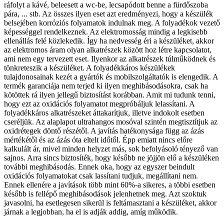
ráfolyt a kávé, beleesett a wc-be, lecsapódott benne a fürdőszoba
pára, ... stb. Az összes ilyen eset azt eredményezi, hogy a készülék
belsejében korróziós folyamatok indulnak meg. A folyadékok vezető
képességgel rendelkeznek. Az elektromosság mindig a legkisebb
ellenállás felé közlekedik. Így ha nedvesség éri a készüléket, akkor
az elektromos áram olyan alkatrészek között hoz létre kapcsolatot,
ami nem egy tervezett eset. Ilyenkor az alkatrészek túlműködnek és
tönkreteszik a készüléket. A folyadékkáros készülékek
tulajdonosainak kezét a gyártók és mobilszolgáltatók is elengedik. A
termék garanciája nem terjed ki ilyen meghibásodásokra, csak ha
kötöttek rá ilyen jellegű biztosítást korábban. Amit mi tudunk tenni,
hogy ezt az oxidációs folyamatot megpróbáljuk lelassítani. A
folyadékkáros alkatrészeket áttakarítjuk, illetve indokolt esetben
cseréljük. Az alaplapot ultrahangos mosóval szintén megtisztítjuk az
oxidrétegek döntő részétől. A javítás hatékonysága függ az ázás
mértékétől és az ázás óta eltelt időtől. Épp emiatt nincs előre
kalkulált ár, mivel minden helyzet más, sok befolyásoló tényező van
sajnos. Arra sincs biztosíték, hogy később ne jöjjön elő a készüléken
további meghibásodás. Ennek oka, hogy az egyszer beindult
oxidációs folyamatokat csak lassítani tudjuk, megállítani nem.
Ennek ellenére a javítások több mint 60%-a sikeres, a többi esetben
később is fellépő meghibásodások jelenhetnek meg. Azt szoktuk
javasolni, ha esetlegesen sikerül is feltámasztani a készüléket, akkor
járnak a legjobban, ha el is adják addig, amíg működik.