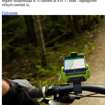
negatív tulajdonsága is. A cikkben az iOS 5 - talán - legnagyobb
előnyét emeltük ki.
Elolvasom