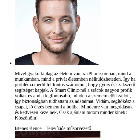
Mivel gyakorlatilag az életem van az iPhone-omban, mind a
munkámban, mind a privát életemben nélkülözhetetlen. Így ha
probléma merül fel fontos számomra, hogy gyors és szakszerű
segítséget kapjak. A Smart Clinic-nél a srácok nagyon profik
voltak és ami a legfontosabb, minden a szemem előtt zajlott,
így biztonságban tudhattam az adataimat. Vidám, segítőkész a
csapat, jó érzés bemenni a boltba. Mindenre van megoldásuk
és kedvesen kezelnek. Csak ajánlani tudom mindenkinek!
Köszönöm!
Istenes Bence - Televíziós műsorvezető