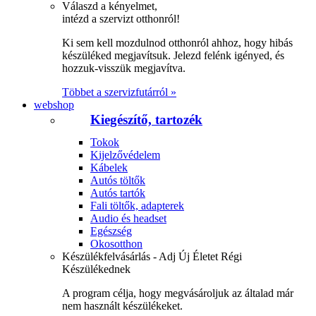
Válaszd a kényelmet,
intézd a szervizt otthonról!
Ki sem kell mozdulnod otthonról ahhoz, hogy hibás
készüléked megjavítsuk. Jelezd felénk igényed, és
hozzuk-visszük megjavítva.
Többet a szervizfutárról »
webshop
Kiegészítő, tartozék
Tokok
Kijelzővédelem
Kábelek
Autós töltők
Autós tartók
Fali töltők, adapterek
Audio és headset
Egészség
Okosotthon
Készülékfelvásárlás - Adj Új Életet Régi
Készülékednek
A program célja, hogy megvásároljuk az általad már
nem használt készülékeket.