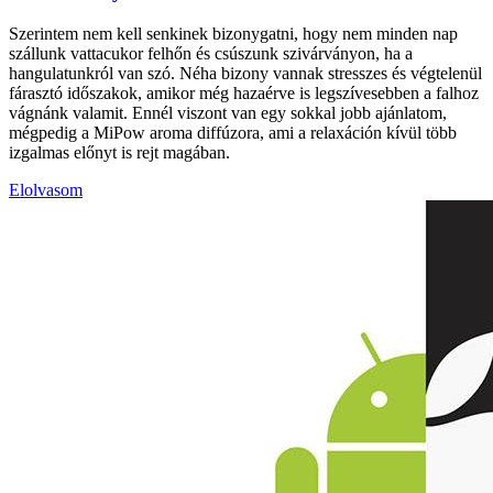
Szerintem nem kell senkinek bizonygatni, hogy nem minden nap
szállunk vattacukor felhőn és csúszunk szivárványon, ha a
hangulatunkról van szó. Néha bizony vannak stresszes és végtelenül
fárasztó időszakok, amikor még hazaérve is legszívesebben a falhoz
vágnánk valamit. Ennél viszont van egy sokkal jobb ajánlatom,
mégpedig a MiPow aroma diffúzora, ami a relaxáción kívül több
izgalmas előnyt is rejt magában.
Elolvasom