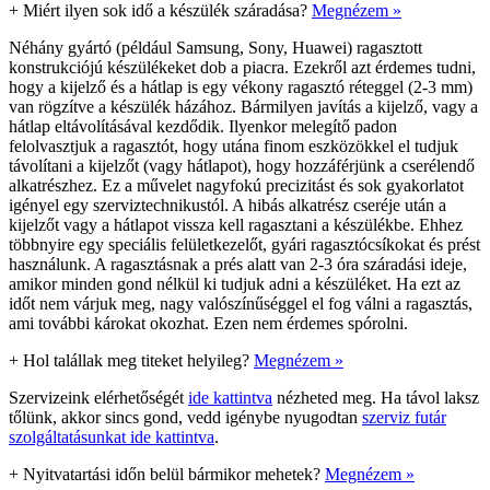
+
Miért ilyen sok idő a készülék száradása?
Megnézem »
Néhány gyártó (például Samsung, Sony, Huawei) ragasztott
konstrukciójú készülékeket dob a piacra. Ezekről azt érdemes tudni,
hogy a kijelző és a hátlap is egy vékony ragasztó réteggel (2-3 mm)
van rögzítve a készülék házához. Bármilyen javítás a kijelző, vagy a
hátlap eltávolításával kezdődik. Ilyenkor melegítő padon
felolvasztjuk a ragasztót, hogy utána finom eszközökkel el tudjuk
távolítani a kijelzőt (vagy hátlapot), hogy hozzáférjünk a cserélendő
alkatrészhez. Ez a művelet nagyfokú precizitást és sok gyakorlatot
igényel egy szerviztechnikustól. A hibás alkatrész cseréje után a
kijelzőt vagy a hátlapot vissza kell ragasztani a készülékbe. Ehhez
többnyire egy speciális felületkezelőt, gyári ragasztócsíkokat és prést
használunk. A ragasztásnak a prés alatt van 2-3 óra száradási ideje,
amikor minden gond nélkül ki tudjuk adni a készüléket. Ha ezt az
időt nem várjuk meg, nagy valószínűséggel el fog válni a ragasztás,
ami további károkat okozhat. Ezen nem érdemes spórolni.
+
Hol talállak meg titeket helyileg?
Megnézem »
Szervizeink elérhetőségét
ide kattintva
nézheted meg. Ha távol laksz
tőlünk, akkor sincs gond, vedd igénybe nyugodtan
szerviz futár
szolgáltatásunkat ide kattintva
.
+
Nyitvatartási időn belül bármikor mehetek?
Megnézem »