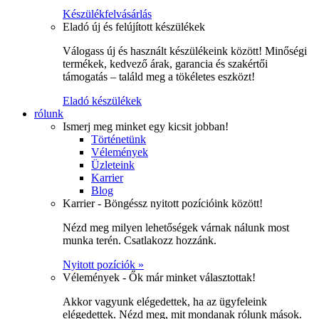
Készülékfelvásárlás
Eladó új és felújított készülékek
Válogass új és használt készülékeink között! Minőségi
termékek, kedvező árak, garancia és szakértői
támogatás – találd meg a tökéletes eszközt!
Eladó készülékek
rólunk
Ismerj meg minket egy kicsit jobban!
Történetünk
Vélemények
Üzleteink
Karrier
Blog
Karrier - Böngéssz nyitott pozícióink között!
Nézd meg milyen lehetőségek várnak nálunk most
munka terén. Csatlakozz hozzánk.
Nyitott pozíciók »
Vélemények - Ők már minket választottak!
Akkor vagyunk elégedettek, ha az ügyfeleink
elégedettek. Nézd meg, mit mondanak rólunk mások.