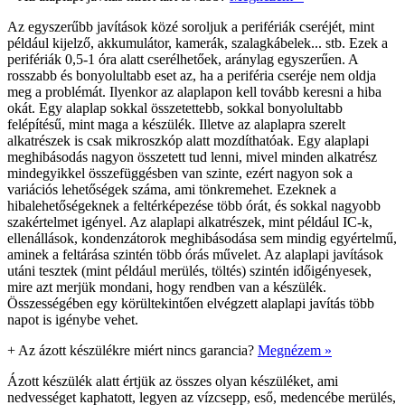
Az egyszerűbb javítások közé soroljuk a perifériák cseréjét, mint
például kijelző, akkumulátor, kamerák, szalagkábelek... stb. Ezek a
perifériák 0,5-1 óra alatt cserélhetőek, aránylag egyszerűen. A
rosszabb és bonyolultabb eset az, ha a periféria cseréje nem oldja
meg a problémát. Ilyenkor az alaplapon kell tovább keresni a hiba
okát. Egy alaplap sokkal összetettebb, sokkal bonyolultabb
felépítésű, mint maga a készülék. Illetve az alaplapra szerelt
alkatrészek is csak mikroszkóp alatt mozdíthatóak. Egy alaplapi
meghibásodás nagyon összetett tud lenni, mivel minden alkatrész
mindegyikkel összefüggésben van szinte, ezért nagyon sok a
variációs lehetőségek száma, ami tönkremehet. Ezeknek a
hibalehetőségeknek a feltérképezése több órát, és sokkal nagyobb
szakértelmet igényel. Az alaplapi alkatrészek, mint például IC-k,
ellenállások, kondenzátorok meghibásodása sem mindig egyértelmű,
aminek a feltárása szintén több órás művelet. Az alaplapi javítások
utáni tesztek (mint például merülés, töltés) szintén időigényesek,
mire azt merjük mondani, hogy rendben van a készülék.
Összességében egy körültekintően elvégzett alaplapi javítás több
napot is igénybe vehet.
+
Az ázott készülékre miért nincs garancia?
Megnézem »
Ázott készülék alatt értjük az összes olyan készüléket, ami
nedvességet kaphatott, legyen az vízcsepp, eső, medencébe merülés,