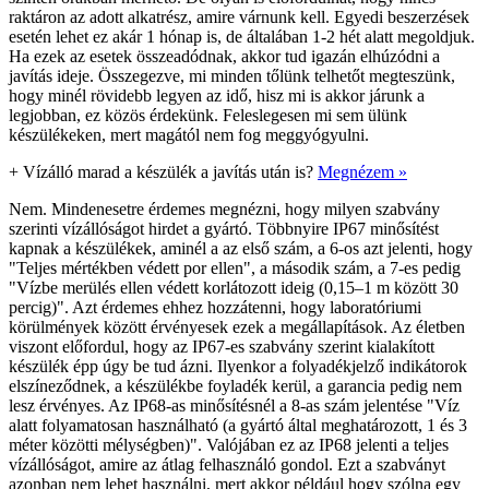
raktáron az adott alkatrész, amire várnunk kell. Egyedi beszerzések
esetén lehet ez akár 1 hónap is, de általában 1-2 hét alatt megoldjuk.
Ha ezek az esetek összeadódnak, akkor tud igazán elhúzódni a
javítás ideje. Összegezve, mi minden tőlünk telhetőt megteszünk,
hogy minél rövidebb legyen az idő, hisz mi is akkor járunk a
legjobban, ez közös érdekünk. Feleslegesen mi sem ülünk
készülékeken, mert magától nem fog meggyógyulni.
+
Vízálló marad a készülék a javítás után is?
Megnézem »
Nem. Mindenesetre érdemes megnézni, hogy milyen szabvány
szerinti vízállóságot hirdet a gyártó. Többnyire IP67 minősítést
kapnak a készülékek, aminél a az első szám, a 6-os azt jelenti, hogy
"Teljes mértékben védett por ellen", a második szám, a 7-es pedig
"Vízbe merülés ellen védett korlátozott ideig (0,15–1 m között 30
percig)". Azt érdemes ehhez hozzátenni, hogy laboratóriumi
körülmények között érvényesek ezek a megállapítások. Az életben
viszont előfordul, hogy az IP67-es szabvány szerint kialakított
készülék épp úgy be tud ázni. Ilyenkor a folyadékjelző indikátorok
elszíneződnek, a készülékbe foyladék kerül, a garancia pedig nem
lesz érvényes. Az IP68-as minősítésnél a 8-as szám jelentése "Víz
alatt folyamatosan használható (a gyártó által meghatározott, 1 és 3
méter közötti mélységben)". Valójában ez az IP68 jelenti a teljes
vízállóságot, amire az átlag felhasználó gondol. Ezt a szabványt
azonban nem lehet használni, mert akkor például hogy szólna egy