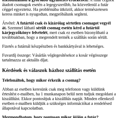
átadott csomagok esetén a legegyszerűbb, ha közvetlenül a futár
céggel egyeztetsz. Ha problémába ütközöl, akkor természetesen
keress minket is nyugodtan, megpróbálunk segíteni.
Átvétel:
A futártól csak és kizárólag sértetlen csomagot vegyél
át.
Szemmel látható
sérült csomag esetén kérd a futártól
kárjegyzőkönyv felvételét
, mert csak ez esetben bizonyítható a
továbbiakban, hogy a megrendelt termék a szállítás során sérült.
Fizetés a futárnál készpénzben és bankkártyával is lehetséges.
Fuvardíj összege: Vásárlás véglegesítésekor a kosár végösszege
tartalmazza az aktuális díjat.
Kérdések és válaszok házhoz szállítás esetén
Telefonáltok, hogy mikor érkezik a csomag?
Abban az esetben keresünk csak meg telefonon vagy küldünk
értesítést e-mailben, ha 1 munkanapon belül nem tudjuk megoldani a
kiszállítást. Ekkor pontosítjuk a kiszállítás napját. Minden ellenkező
esetben e-mailben küldjük a szükséges információkat a rendelésed
állapotával kapcsolatban.
Megmondhatom, hogy pontosan mikor jöjjön a futár?