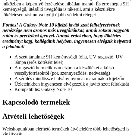
miközben a képernyő érzékelése hibátlan marad. És erre még a 9H
keménységű, ütésálló üvegfólia is rákerül, ami a készülékre
tökéletesen rásimulva nyújt újabb védelmi réteget.
Fontos! A Galaxy Note 10 kijelző javító szett felhelyezésének
nehézsége nem azonos más üvegfóliákkal, annál sokkal nagyobb
rutint és precizitást igényel. Annak érdekében, hogy tökéletes
eredményt kapj, kollégáink helyben, ingyenesen elvégzik helyetted
a feladatot!
A szett tartalma: 9H keménységű fólia, UV ragasztó, UV
lámpa (erős kötésért felel)
A ragasztó hermetikusan elzárja a készüléket a külső
veszélyforrásoktól (por, szennyeződés, nedvesség)
A sérülés mindössze halvány nyomai maradnak a kijelzőn
Üzleteinkben ingyenesen elvégezzük a javító szett felrakását
Kompatibilis: Galaxy Note 10
Kapcsolódó termékek
Átvételi lehetőségek
Webshopunkban elérhető termékek átvételelére több lehetőséged is
kínálkozik.