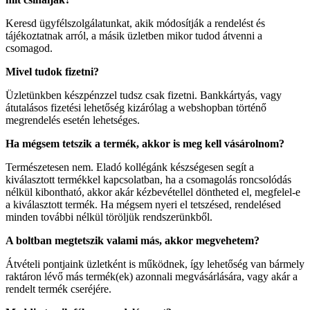
Keresd ügyfélszolgálatunkat, akik módosítják a rendelést és
tájékoztatnak arról, a másik üzletben mikor tudod átvenni a
csomagod.
Mivel tudok fizetni?
Üzletünkben készpénzzel tudsz csak fizetni. Bankkártyás, vagy
átutalásos fizetési lehetőség kizárólag a webshopban történő
megrendelés esetén lehetséges.
Ha mégsem tetszik a termék, akkor is meg kell vásárolnom?
Természetesen nem. Eladó kollégánk készségesen segít a
kiválasztott termékkel kapcsolatban, ha a csomagolás roncsolódás
nélkül kibontható, akkor akár kézbevétellel döntheted el, megfelel-e
a kiválasztott termék. Ha mégsem nyeri el tetszésed, rendelésed
minden további nélkül töröljük rendszerünkből.
A boltban megtetszik valami más, akkor megvehetem?
Átvételi pontjaink üzletként is működnek, így lehetőség van bármely
raktáron lévő más termék(ek) azonnali megvásárlására, vagy akár a
rendelt termék cseréjére.