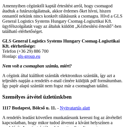
Amennyiben cégünktől kaptál értesítést arról, hogy csomagod
átadtuk a futárszolgálatnak, akkor érdemes őket hívni, hiszen
onnantól nekünk nincs konkrét rálátásunk a csomagra. Hívd a GLS
General Logistics Systems Hungary Csomag-Logisztikai Kft.
ügyfélszolgálatát vagy az általuk küldött „Kézbesítési értesítő”-ben
található elérhetőséget.
GLS General Logistics Systems Hungary Csomag-Logisztikai
Kft. elérhetősége:
Telefon (+36 29) 886 700
Honlap:
gls-group.eu
Nem volt a csomagban számla, miért?
A cégünk által kiállított számlák elektronikus számlák, így azt a
teljesítés napján a rendelés e-mail címére küldjük pdf formátumban.
Így papír alapú számlát nem fogsz már a csomagban találni.
Személyes átvétel üzletünkben
1117 Budapest, Bölcső u. 11.
-
Nyitvatartás alatt
A rendelés leadást követően munkatársunk keresni fog az átvétellel
kapcsolatban, hogy mikor tudod átvenni a kívánt helyszínen a