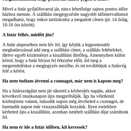
Mivel a futár gyűjtőfuvarral jár, nincs lehetősége sajnos pontos időre
házhoz mennie. A szállítási megjegyzésbe nagyobb időintervallumot
megadhatsz, hogy mikor tartózkodsz a megadott címen (pl. 14 óráig,
10-16 óra között).
A futár felhív, mielőtt jön?
A futár alapesetben nem hív fel, így kérjük a legpontosabb
meghatározással add meg a szállítási címet, a szállítás feltételeket,
illetve egyéb közleményt a kiszállítást illetőleg. Amennyiben külön
kéred, hogy a futár hívjon fel érkezése előtt, írd meg a
megrendeléskor a megjegyzés mezőbe, és mi továbbítjuk a futárcég
felé a kérést.
Ha nem tudtam átvenni a csomagot, már nem is kapom meg?
Ha a futárszolgálat nem jár sikerrel a kézbesítés napján, akkor
következő munkanapon újra megpróbálják. Így ha véletlenül
közbejönne valami, második napon még átveheted a csomagot, de
harmadik napon már visszaszállítják hozzánk. Ilyen esetekben
kérheted újra a kiszállítást, azonban ismételt szállítási díjat számítunk
fel.
Ha nem ér ide a futár időben, kit keressek?