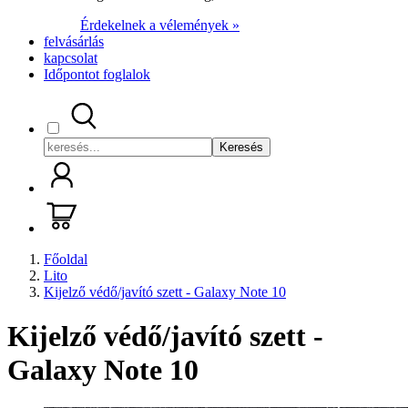
Érdekelnek a vélemények »
felvásárlás
kapcsolat
Időpontot foglalok
Keresés
Főoldal
Lito
Kijelző védő/javító szett - Galaxy Note 10
Kijelző védő/javító szett -
Galaxy Note 10