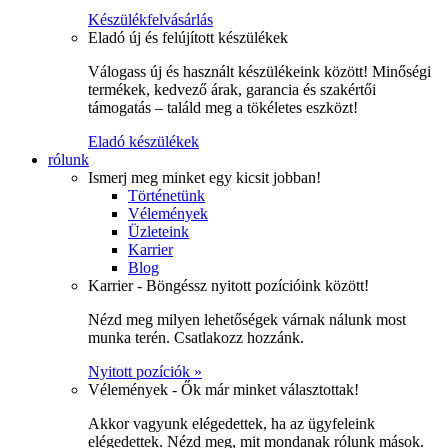
Készülékfelvásárlás
Eladó új és felújított készülékek
Válogass új és használt készülékeink között! Minőségi
termékek, kedvező árak, garancia és szakértői
támogatás – találd meg a tökéletes eszközt!
Eladó készülékek
rólunk
Ismerj meg minket egy kicsit jobban!
Történetünk
Vélemények
Üzleteink
Karrier
Blog
Karrier - Böngéssz nyitott pozícióink között!
Nézd meg milyen lehetőségek várnak nálunk most
munka terén. Csatlakozz hozzánk.
Nyitott pozíciók »
Vélemények - Ők már minket választottak!
Akkor vagyunk elégedettek, ha az ügyfeleink
elégedettek. Nézd meg, mit mondanak rólunk mások.