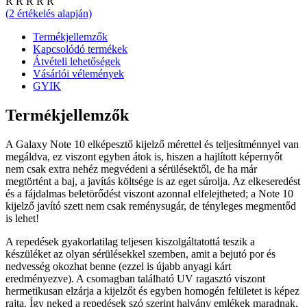
R
R
R
R
R
(
2
értékelés alapján)
Termékjellemzők
Kapcsolódó termékek
Átvételi lehetőségek
Vásárlói vélemények
GYIK
Termékjellemzők
A Galaxy Note 10 elképesztő kijelző mérettel és teljesítménnyel van
megáldva, ez viszont egyben átok is, hiszen a hajlított képernyőt
nem csak extra nehéz megvédeni a sérülésektől, de ha már
megtörtént a baj, a javítás költsége is az eget súrolja. Az elkeseredést
és a fájdalmas beletörődést viszont azonnal elfelejtheted; a Note 10
kijelző javító szett nem csak reménysugár, de tényleges megmentőd
is lehet!
A repedések gyakorlatilag teljesen kiszolgáltatottá teszik a
készüléket az olyan sérülésekkel szemben, amit a bejutó por és
nedvesség okozhat benne (ezzel is újabb anyagi kárt
eredményezve). A csomagban található UV ragasztó viszont
hermetikusan elzárja a kijelzőt és egyben homogén felületet is képez
rajta. Így neked a repedések szó szerint halvány emlékek maradnak,