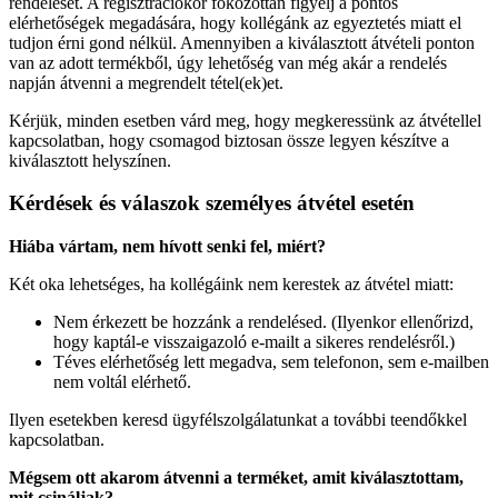
rendelését. A regisztrációkor fokozottan figyelj a pontos
elérhetőségek megadására, hogy kollégánk az egyeztetés miatt el
tudjon érni gond nélkül. Amennyiben a kiválasztott átvételi ponton
van az adott termékből, úgy lehetőség van még akár a rendelés
napján átvenni a megrendelt tétel(ek)et.
Kérjük, minden esetben várd meg, hogy megkeressünk az átvétellel
kapcsolatban, hogy csomagod biztosan össze legyen készítve a
kiválasztott helyszínen.
Kérdések és válaszok személyes átvétel esetén
Hiába vártam, nem hívott senki fel, miért?
Két oka lehetséges, ha kollégáink nem kerestek az átvétel miatt:
Nem érkezett be hozzánk a rendelésed. (Ilyenkor ellenőrizd,
hogy kaptál-e visszaigazoló e-mailt a sikeres rendelésről.)
Téves elérhetőség lett megadva, sem telefonon, sem e-mailben
nem voltál elérhető.
Ilyen esetekben keresd ügyfélszolgálatunkat a további teendőkkel
kapcsolatban.
Mégsem ott akarom átvenni a terméket, amit kiválasztottam,
mit csináljak?