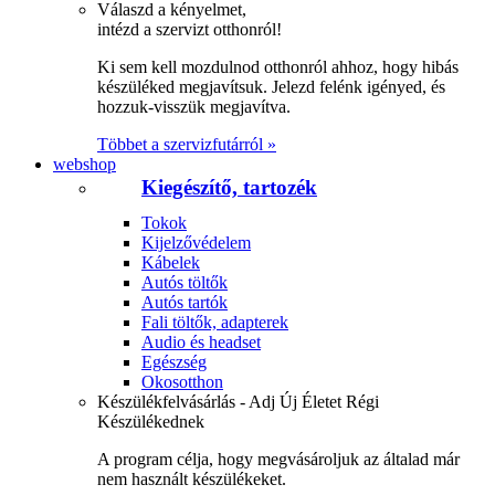
Válaszd a kényelmet,
intézd a szervizt otthonról!
Ki sem kell mozdulnod otthonról ahhoz, hogy hibás
készüléked megjavítsuk. Jelezd felénk igényed, és
hozzuk-visszük megjavítva.
Többet a szervizfutárról »
webshop
Kiegészítő, tartozék
Tokok
Kijelzővédelem
Kábelek
Autós töltők
Autós tartók
Fali töltők, adapterek
Audio és headset
Egészség
Okosotthon
Készülékfelvásárlás - Adj Új Életet Régi
Készülékednek
A program célja, hogy megvásároljuk az általad már
nem használt készülékeket.