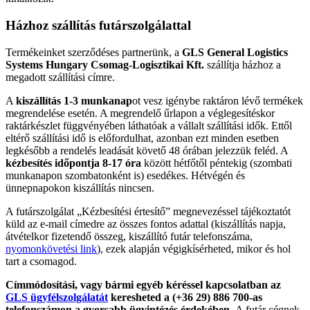
Házhoz szállítás futárszolgálattal
Termékeinket szerződéses partnerünk, a
GLS General Logistics
Systems Hungary Csomag-Logisztikai Kft.
szállítja házhoz a
megadott szállítási címre.
A
kiszállítás 1-3 munkanap
ot vesz igénybe raktáron lévő termékek
megrendelése esetén. A megrendelő űrlapon a véglegesítéskor
raktárkészlet függvényében láthatóak a vállalt szállítási idők. Ettől
eltérő szállítási idő is előfordulhat, azonban ezt minden esetben
legkésőbb a rendelés leadását követő 48 órában jelezzük feléd. A
kézbesítés időpontja 8-17 óra
között hétfőtől péntekig (szombati
munkanapon szombatonként is) esedékes. Hétvégén és
ünnepnapokon kiszállítás nincsen.
A futárszolgálat „Kézbesítési értesítő” megnevezéssel tájékoztatót
küld az e-mail címedre az összes fontos adattal (kiszállítás napja,
átvételkor fizetendő összeg, kiszállító futár telefonszáma,
nyomonkövetési link
), ezek alapján végigkísérheted, mikor és hol
tart a csomagod.
Címmódosítási, vagy bármi egyéb kéréssel kapcsolatban az
GLS ügyfélszolgálatát
keresheted a (+36 29) 886 700-as
telefonszámon a gyorsabb ügyintézés érdekében.
A futár cégnek