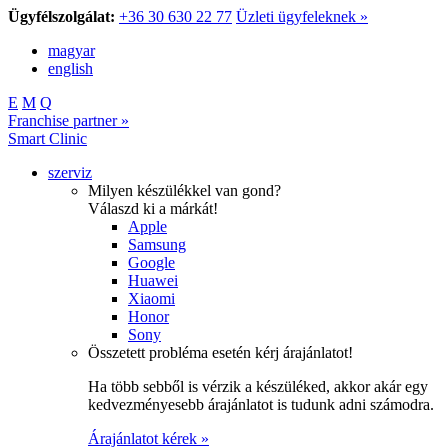
Ügyfélszolgálat:
+36 30 630 22 77
Üzleti ügyfeleknek »
magyar
english
E
M
Q
Franchise partner »
Smart Clinic
szerviz
Milyen készülékkel van gond?
Válaszd ki a márkát!
Apple
Samsung
Google
Huawei
Xiaomi
Honor
Sony
Összetett probléma esetén kérj árajánlatot!
Ha több sebből is vérzik a készüléked, akkor akár egy
kedvezményesebb árajánlatot is tudunk adni számodra.
Árajánlatot kérek »