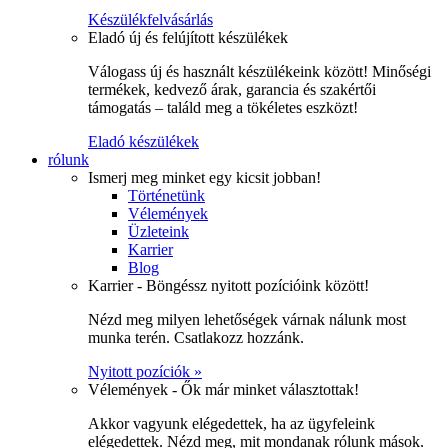
Készülékfelvásárlás
Eladó új és felújított készülékek
Válogass új és használt készülékeink között! Minőségi
termékek, kedvező árak, garancia és szakértői
támogatás – találd meg a tökéletes eszközt!
Eladó készülékek
rólunk
Ismerj meg minket egy kicsit jobban!
Történetünk
Vélemények
Üzleteink
Karrier
Blog
Karrier - Böngéssz nyitott pozícióink között!
Nézd meg milyen lehetőségek várnak nálunk most
munka terén. Csatlakozz hozzánk.
Nyitott pozíciók »
Vélemények - Ők már minket választottak!
Akkor vagyunk elégedettek, ha az ügyfeleink
elégedettek. Nézd meg, mit mondanak rólunk mások.