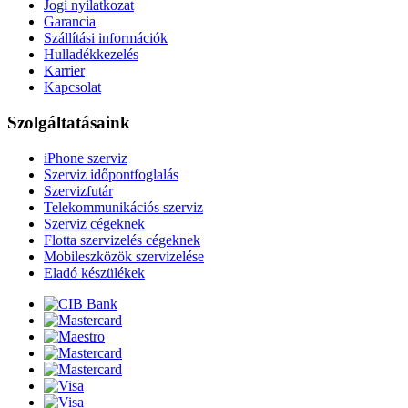
Jogi nyilatkozat
Garancia
Szállítási információk
Hulladékkezelés
Karrier
Kapcsolat
Szolgáltatásaink
iPhone szerviz
Szerviz időpontfoglalás
Szervizfutár
Telekommunikációs szerviz
Szerviz cégeknek
Flotta szervizelés cégeknek
Mobileszközök szervizelése
Eladó készülékek