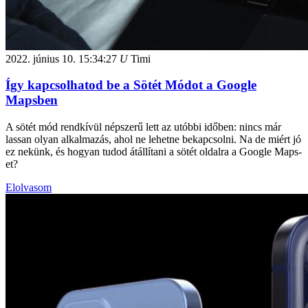
2022. június 10.
15:34:27
U
Timi
Így kapcsolhatod be a Sötét Módot a Google
Mapsben
A sötét mód rendkívül népszerű lett az utóbbi időben: nincs már
lassan olyan alkalmazás, ahol ne lehetne bekapcsolni. Na de miért jó
ez nekünk, és hogyan tudod átállítani a sötét oldalra a Google Maps-
et?
Elolvasom