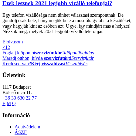
Ezek lesznek 2021 legjobb vízálló telefonjai?
Egy telefon vízállósága nem tűnhet választási szempontnak. De
gondolj csak bele, hányan ejtik bele a mosdókagylóba a készüléket,
vagy hagyják kint az esőben azt. Ugye, így mindjárt más a helyzet!
Nézzük meg, melyek 2021 legjobb vízálló telefonjai.
Elolvasom
<
1
2
Foglalj időpontot
szervizünkbe!
Időpontfoglalás
Maradj otthon, hívd
a szervizfutárt!
Szervizfutár
Kérdésed van?
Kérj visszahívást
Visszahívás
Üzleteink
1117
Budapest
Bölcső utca 11.
+36 30 630 22 77
E
M
Q
Információ
Adatvédelem
ÁSZF