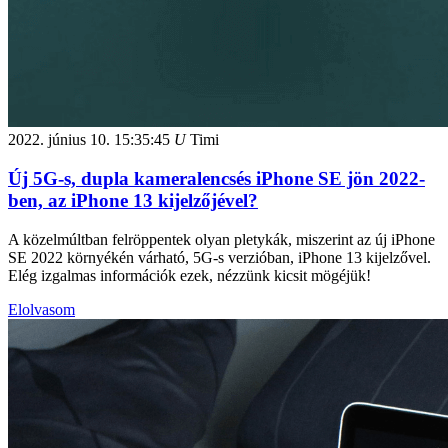
2022. június 10.
15:35:45
U
Timi
Új 5G-s, dupla kameralencsés iPhone SE jön 2022-
ben, az iPhone 13 kijelzőjével?
A közelmúltban felröppentek olyan pletykák, miszerint az új iPhone
SE 2022 környékén várható, 5G-s verzióban, iPhone 13 kijelzővel.
Elég izgalmas információk ezek, nézzünk kicsit mögéjük!
Elolvasom