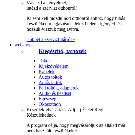
Válaszd a kényelmet,
intézd a szervizt otthonról!
Ki sem kell mozdulnod otthonról ahhoz, hogy hibás
készüléked megjavítsuk. Jelezd felénk igényed, és
hozzuk-visszük megjavítva.
Többet a szervizfutárról »
webshop
Kiegészítő, tartozék
Tokok
Kijelzővédelem
Kábelek
Autós töltők
Autós tartók
Fali töltők, adapterek
Audio és headset
Egészség
Okosotthon
Készülékfelvásárlás - Adj Új Életet Régi
Készülékednek
A program célja, hogy megvásároljuk az általad már
nem használt készülékeket.