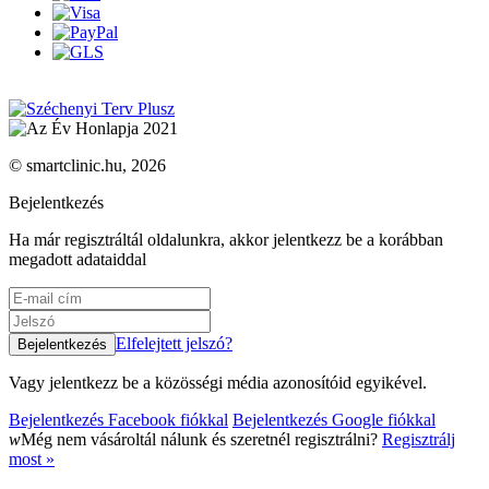
© smartclinic.hu, 2026
Bejelentkezés
Ha már regisztráltál oldalunkra, akkor jelentkezz be a korábban
megadott adataiddal
Elfelejtett jelszó?
Vagy jelentkezz be a közösségi média azonosítóid egyikével.
Bejelentkezés Facebook fiókkal
Bejelentkezés Google fiókkal
w
Még nem vásároltál nálunk és szeretnél regisztrálni?
Regisztrálj
most »