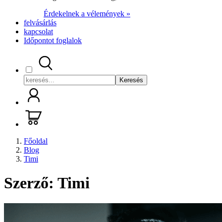
Érdekelnek a vélemények »
felvásárlás
kapcsolat
Időpontot foglalok
Keresés
Főoldal
Blog
Timi
Szerző: Timi