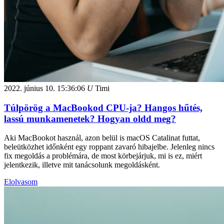
2022. június 10.
15:36:06
U
Timi
Túlpörög a MacBookod CPU-ja? Hangos hűtés,
lassú munkamenetek? Hogyan oldd meg?
Aki MacBookot használ, azon belül is macOS Catalinat futtat,
beleütközhet időnként egy roppant zavaró hibajelbe. Jelenleg nincs
fix megoldás a problémára, de most körbejárjuk, mi is ez, miért
jelentkezik, illetve mit tanácsolunk megoldásként.
Elolvasom