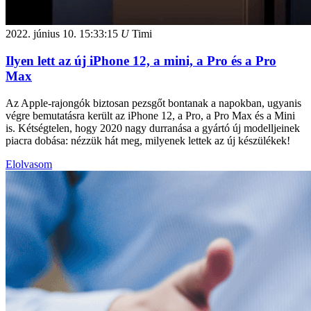
2022. június 10.
15:33:15
U
Timi
Ilyen lett az új iPhone 12, a mini, a Pro és a Pro
Max
Az Apple-rajongók biztosan pezsgőt bontanak a napokban, ugyanis
végre bemutatásra került az iPhone 12, a Pro, a Pro Max és a Mini
is. Kétségtelen, hogy 2020 nagy durranása a gyártó új modelljeinek
piacra dobása: nézzük hát meg, milyenek lettek az új készülékek!
Elolvasom