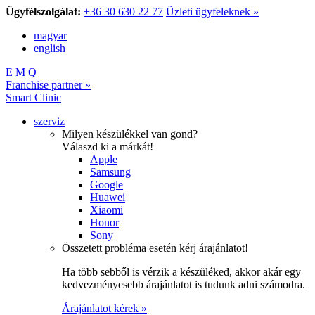
Ügyfélszolgálat:
+36 30 630 22 77
Üzleti ügyfeleknek »
magyar
english
E
M
Q
Franchise partner »
Smart Clinic
szerviz
Milyen készülékkel van gond?
Válaszd ki a márkát!
Apple
Samsung
Google
Huawei
Xiaomi
Honor
Sony
Összetett probléma esetén kérj árajánlatot!
Ha több sebből is vérzik a készüléked, akkor akár egy
kedvezményesebb árajánlatot is tudunk adni számodra.
Árajánlatot kérek »