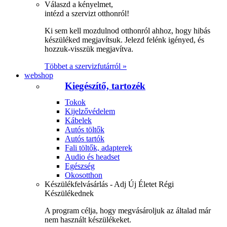
Válaszd a kényelmet,
intézd a szervizt otthonról!
Ki sem kell mozdulnod otthonról ahhoz, hogy hibás
készüléked megjavítsuk. Jelezd felénk igényed, és
hozzuk-visszük megjavítva.
Többet a szervizfutárról »
webshop
Kiegészítő, tartozék
Tokok
Kijelzővédelem
Kábelek
Autós töltők
Autós tartók
Fali töltők, adapterek
Audio és headset
Egészség
Okosotthon
Készülékfelvásárlás - Adj Új Életet Régi
Készülékednek
A program célja, hogy megvásároljuk az általad már
nem használt készülékeket.