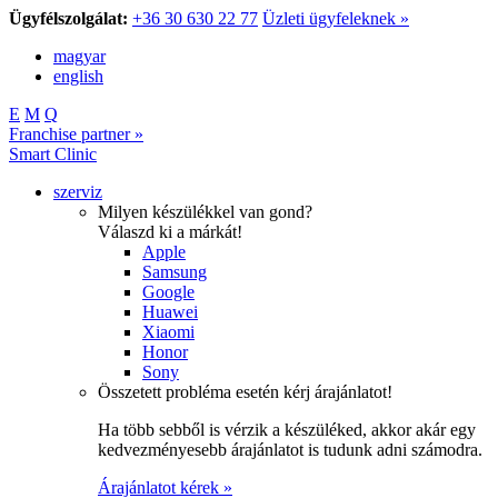
Ügyfélszolgálat:
+36 30 630 22 77
Üzleti ügyfeleknek »
magyar
english
E
M
Q
Franchise partner »
Smart Clinic
szerviz
Milyen készülékkel van gond?
Válaszd ki a márkát!
Apple
Samsung
Google
Huawei
Xiaomi
Honor
Sony
Összetett probléma esetén kérj árajánlatot!
Ha több sebből is vérzik a készüléked, akkor akár egy
kedvezményesebb árajánlatot is tudunk adni számodra.
Árajánlatot kérek »