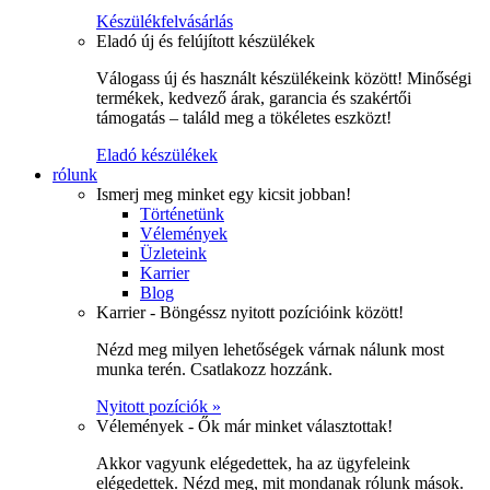
Készülékfelvásárlás
Eladó új és felújított készülékek
Válogass új és használt készülékeink között! Minőségi
termékek, kedvező árak, garancia és szakértői
támogatás – találd meg a tökéletes eszközt!
Eladó készülékek
rólunk
Ismerj meg minket egy kicsit jobban!
Történetünk
Vélemények
Üzleteink
Karrier
Blog
Karrier - Böngéssz nyitott pozícióink között!
Nézd meg milyen lehetőségek várnak nálunk most
munka terén. Csatlakozz hozzánk.
Nyitott pozíciók »
Vélemények - Ők már minket választottak!
Akkor vagyunk elégedettek, ha az ügyfeleink
elégedettek. Nézd meg, mit mondanak rólunk mások.