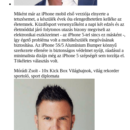
Miként már az iPhone mobil első verziója elnyerte a
tetszésemet, a készülék évek óta elengedhetetlen kelléke az
életemnek. Küzdősport versenyzőként a napi két edzés és az
életmóddal járó folytonos utazás bizony megviseli az
elektronikai eszközeimet - az iPhone 5-tel sincs ez másként -,
így égető probléma volt a mobilkészülék megóvásának
biztosítása. Az iPhone 5S/5 Alumínium Bumper könnyű
szerkezete ellenére is biztonságos védelmet nyújt, ráadásul a
minimalista dizájn még az iPhone 5 szépségét sem torzítja el.
Tökéletes választás volt.
Mórádi Zsolt - 10x Kick Box Világbajnok, világ rekorder
sportoló, sport diplomata