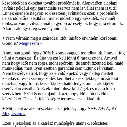
későbbiekben okozhat további problémát is. Alapvetően alaplapi
javítást például egy garanciális szerviz nem is vállal (nem is tud).
Ennek ellenére nagyon sok esetben javíthatóak ezek a problémák,
de az idő előrehaladtával, minél idősebb egy készülék, és minél
többször van javítva, annál nagyobb az esély rá, hogy újra elromlik.
Akár csak egy öreg személyautónál.
+
Nem várnám meg a száradási időt, inkább elvinném korábban.
Gond-e?
Megnézem »
Annyiban gond, hogy 90% bizonyossággal mondhatjuk, hogy el fog
válni a ragasztás. És újra vissza kell jönni újraragasztani. Amivel
nem hogy időt nem fogsz tudni spórolni, de ismét fizetned kell majd
munkadíjat, mert ilyen esetben garanciát sem tudunk rá vállalni.
Nem beszélve arról, hogy az elváló kijelző vagy hátlap mellett
keletkező résen szennyeződés kerülhet a készülékbe, ami zárlatot
okozhat, vagy foltos lesz a kijelző háttérfénye, ami csak kijelző
cserével orvosolható. Ezek mind plusz költségek és újabb idő a
szervizben. Ezért is nem ajánljuk azt, hogy idő előtt elvidd a
készüléket. De saját felelősségre természetesen kiadjuk.
+
Mit jelent az alkatrészeknél az a jelölés, hogy A++, A+, A, B?
Megnézem »
Ezek a jelölések az alkatrész minőségére utalnak. Részletes