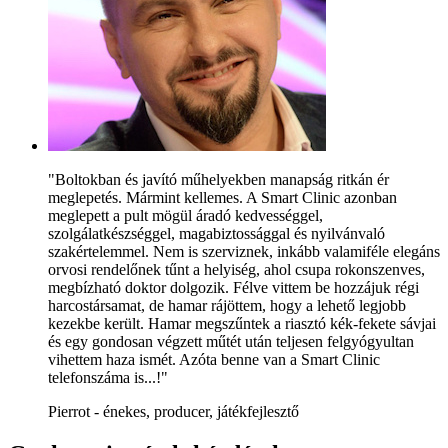
"Boltokban és javító műhelyekben manapság ritkán ér
meglepetés. Mármint kellemes. A Smart Clinic azonban
meglepett a pult mögül áradó kedvességgel,
szolgálatkészséggel, magabiztossággal és nyilvánvaló
szakértelemmel. Nem is szerviznek, inkább valamiféle elegáns
orvosi rendelőnek tűnt a helyiség, ahol csupa rokonszenves,
megbízható doktor dolgozik. Félve vittem be hozzájuk régi
harcostársamat, de hamar rájöttem, hogy a lehető legjobb
kezekbe került. Hamar megszűntek a riasztó kék-fekete sávjai
és egy gondosan végzett műtét után teljesen felgyógyultan
vihettem haza ismét. Azóta benne van a Smart Clinic
telefonszáma is...!"
Pierrot - énekes, producer, játékfejlesztő