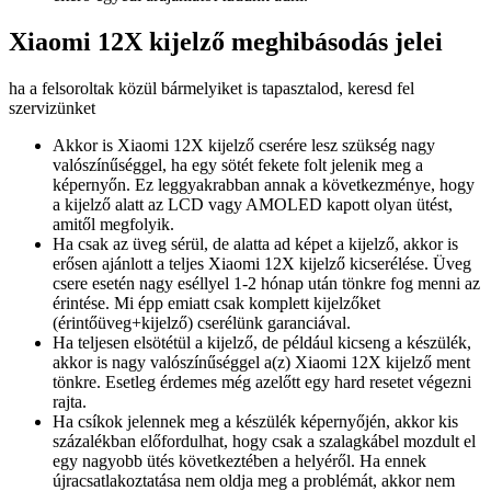
Xiaomi 12X kijelző meghibásodás jelei
ha a felsoroltak közül bármelyiket is tapasztalod, keresd fel
szervizünket
Akkor is Xiaomi 12X kijelző cserére lesz szükség nagy
valószínűséggel, ha egy sötét fekete folt jelenik meg a
képernyőn. Ez leggyakrabban annak a következménye, hogy
a kijelző alatt az LCD vagy AMOLED kapott olyan ütést,
amitől megfolyik.
Ha csak az üveg sérül, de alatta ad képet a kijelző, akkor is
erősen ajánlott a teljes Xiaomi 12X kijelző kicserélése. Üveg
csere esetén nagy eséllyel 1-2 hónap után tönkre fog menni az
érintése. Mi épp emiatt csak komplett kijelzőket
(érintőüveg+kijelző) cserélünk garanciával.
Ha teljesen elsötétül a kijelző, de például kicseng a készülék,
akkor is nagy valószínűséggel a(z) Xiaomi 12X kijelző ment
tönkre. Esetleg érdemes még azelőtt egy hard resetet végezni
rajta.
Ha csíkok jelennek meg a készülék képernyőjén, akkor kis
százalékban előfordulhat, hogy csak a szalagkábel mozdult el
egy nagyobb ütés következtében a helyéről. Ha ennek
újracsatlakoztatása nem oldja meg a problémát, akkor nem