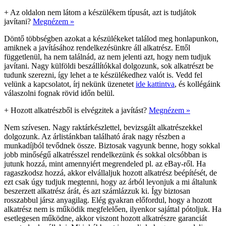
+
Az oldalon nem látom a készülékem típusát, azt is tudjátok
javítani?
Megnézem »
Döntő többségben azokat a készülékeket találod meg honlapunkon,
amiknek a javításához rendelkezésünkre áll alkatrész. Ettől
függetlenül, ha nem találnád, az nem jelenti azt, hogy nem tudjuk
javítani. Nagy külföldi beszállítókkal dolgozunk, sok alkatrészt be
tudunk szerezni, így lehet a te készülékedhez valót is. Vedd fel
velünk a kapcsolatot, írj nekünk üzenetet
ide kattintva
, és kollégáink
válaszolni fognak rövid időn belül.
+
Hozott alkatrészből is elvégzitek a javítást?
Megnézem »
Nem szívesen. Nagy raktárkészlettel, bevizsgált alkatrészekkel
dolgozunk. Az árlistánkban található árak nagy részben a
munkadíjból tevődnek össze. Biztosak vagyunk benne, hogy sokkal
jobb minőségű alkatrésszel rendelkezünk és sokkal olcsóbban is
jutunk hozzá, mint amennyiért megrendeled pl. az eBay-ről. Ha
ragaszkodsz hozzá, akkor elvállaljuk hozott alkatrész beépítését, de
ezt csak úgy tudjuk megtenni, hogy az árból levonjuk a mi általunk
beszerzett alkatrész árát, és azt számlázzuk ki. Így biztosan
rosszabbul jársz anyagilag. Elég gyakran előfordul, hogy a hozott
alkatrész nem is működik megfelelően, ilyenkor sajáttal pótoljuk. Ha
esetlegesen működne, akkor viszont hozott alkatrészre garanciát