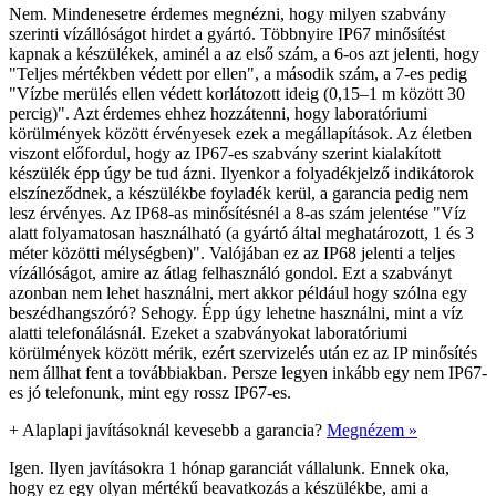
Nem. Mindenesetre érdemes megnézni, hogy milyen szabvány
szerinti vízállóságot hirdet a gyártó. Többnyire IP67 minősítést
kapnak a készülékek, aminél a az első szám, a 6-os azt jelenti, hogy
"Teljes mértékben védett por ellen", a második szám, a 7-es pedig
"Vízbe merülés ellen védett korlátozott ideig (0,15–1 m között 30
percig)". Azt érdemes ehhez hozzátenni, hogy laboratóriumi
körülmények között érvényesek ezek a megállapítások. Az életben
viszont előfordul, hogy az IP67-es szabvány szerint kialakított
készülék épp úgy be tud ázni. Ilyenkor a folyadékjelző indikátorok
elszíneződnek, a készülékbe foyladék kerül, a garancia pedig nem
lesz érvényes. Az IP68-as minősítésnél a 8-as szám jelentése "Víz
alatt folyamatosan használható (a gyártó által meghatározott, 1 és 3
méter közötti mélységben)". Valójában ez az IP68 jelenti a teljes
vízállóságot, amire az átlag felhasználó gondol. Ezt a szabványt
azonban nem lehet használni, mert akkor például hogy szólna egy
beszédhangszóró? Sehogy. Épp úgy lehetne használni, mint a víz
alatti telefonálásnál. Ezeket a szabványokat laboratóriumi
körülmények között mérik, ezért szervizelés után ez az IP minősítés
nem állhat fent a továbbiakban. Persze legyen inkább egy nem IP67-
es jó telefonunk, mint egy rossz IP67-es.
+
Alaplapi javításoknál kevesebb a garancia?
Megnézem »
Igen. Ilyen javításokra 1 hónap garanciát vállalunk. Ennek oka,
hogy ez egy olyan mértékű beavatkozás a készülékbe, ami a