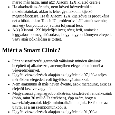
marad más hátra, mint a(z) Xiaomi 12X kijelző cseréje.
Ha akadozik az érintés, nem követi közvetlenül a
mozdulatainkat, akkor is lehet gyanakodni kijelző
meghibásodásra. Ha új Xiaomi 12X kijelzővel is produkálja
ezt a hibát, akkor Touch IC problémával állhatunk szembe,
ami egy bonyolultabb javítási folyamat lesz.
A(z) Xiaomi 12X kijelzőjét üveg réteg fedi, aminek a
leggyakoribb meghibásodása, hogy nagyon könnyen elreped,
vagy akár pókhálósra is törhet.
Miért a Smart Clinic?
Pénz visszafizetési garanciát vállalunk minden általunk
beépített új alkatrészre, amennyiben elégedetlen lennél a
végeredménnyel.
Ügyfél visszajelzések alapján az ügyfeleink 97,1%-a teljes
mértékben elégedett volt ügyfélszolgálatunkkal.
Nem alakulunk át más néven évente, azok maradunk, akik az
elejétől kezdve vagyunk.
Magyarország legnagyobb alkatrész készletével rendelkezünk
(több, mint 30 millió Ft értékben), épp azért, hogy a
szervizfolyamatok idejét minimalizálni tudjuk. Ez fontos az
ügyfél és a mi szempontunkból is.
Ügyfél visszajelzések alapján az ügyfeleink 91,9%-a