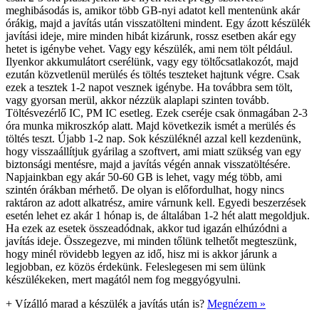
meghibásodás is, amikor több GB-nyi adatot kell mentenünk akár
órákig, majd a javítás után visszatölteni mindent. Egy ázott készülék
javítási ideje, mire minden hibát kizárunk, rossz esetben akár egy
hetet is igénybe vehet. Vagy egy készülék, ami nem tölt például.
Ilyenkor akkumulátort cserélünk, vagy egy töltőcsatlakozót, majd
ezután közvetlenül merülés és töltés teszteket hajtunk végre. Csak
ezek a tesztek 1-2 napot vesznek igénybe. Ha továbbra sem tölt,
vagy gyorsan merül, akkor nézzük alaplapi szinten tovább.
Töltésvezérlő IC, PM IC esetleg. Ezek cseréje csak önmagában 2-3
óra munka mikroszkóp alatt. Majd következik ismét a merülés és
töltés teszt. Újabb 1-2 nap. Sok készüléknél azzal kell kezdenünk,
hogy visszaállítjuk gyárilag a szoftvert, ami miatt szükség van egy
biztonsági mentésre, majd a javítás végén annak visszatöltésére.
Napjainkban egy akár 50-60 GB is lehet, vagy még több, ami
szintén órákban mérhető. De olyan is előfordulhat, hogy nincs
raktáron az adott alkatrész, amire várnunk kell. Egyedi beszerzések
esetén lehet ez akár 1 hónap is, de általában 1-2 hét alatt megoldjuk.
Ha ezek az esetek összeadódnak, akkor tud igazán elhúzódni a
javítás ideje. Összegezve, mi minden tőlünk telhetőt megteszünk,
hogy minél rövidebb legyen az idő, hisz mi is akkor járunk a
legjobban, ez közös érdekünk. Feleslegesen mi sem ülünk
készülékeken, mert magától nem fog meggyógyulni.
+
Vízálló marad a készülék a javítás után is?
Megnézem »