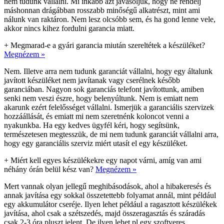
nem tudunk vállalni. Mi inkább azt javasoljuk, hogy ne rendelj
máshonnan drágábban rosszabb minőségű alkatrészt, mint ami
nálunk van raktáron. Nem lesz olcsóbb sem, és ha gond lenne vele,
akkor nincs kihez fordulni garancia miatt.
+
Megmarad-e a gyári garancia miután szereltétek a készüléket?
Megnézem »
Nem. Illetve arra nem tudunk garanciát vállalni, hogy egy általunk
javított készüléket nem javítanak vagy cserélnek később
garanciában. Nagyon sok garanciás telefont javítottunk, amiben
senki nem veszi észre, hogy belenyúltunk. Nem is emiatt nem
akarunk ezért felelősséget vállalni. Ismerjük a garanciális szervizek
hozzáállását, és emiatt mi nem szeretnénk koloncot venni a
nyakunkba. Ha egy kedves ügyfél kéri, hogy segítsünk,
természetesen megtesszük, de mi nem tudunk garanciát vállalni arra,
hogy egy garanciális szerviz miért utasít el egy készüléket.
+
Miért kell egyes készülékekre egy napot várni, amíg van ami
néhány órán belül kész van?
Megnézem »
Mert vannak olyan jellegű meghibásodások, ahol a hibakeresés és
annak javítása egy sokkal összetettebb folyamat annál, mint például
egy akkumulátor cseréje. Ilyen lehet például a ragasztott készülékek
javítása, ahol csak a szétszedés, majd összeragasztás és száradás
csak 2-3 óra pluszt jelent. De ilyen lehet pl egy szoftveres