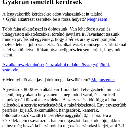
Gyakran ismételt kérdések
A leggyakoribb kérdésekre adott válaszainkat itt találod.
+
Gyári alkatrészt szereltek be a rossz helyett?
Megnézem »
Több fajta alkatrésszel is dolgozunk. Van lehetőség gyári és
utángyártott alkatrészekkel történő javításra is. Javaslatot teszünk
minden javításnál egyénileg, hogy ár/érték arány szempontjából
melyik lehet a jobb választás. Az alkatrészek minősége az árlistáknál
is fel van tüntetve. Rákattintva pedig részletesen leírjuk, hogy mit
jelent.
Az alkatrészek minőségét az alábbi oldalon összegyűjtöttük
számodra.
+
Mennyi idő alatt javítjátok meg a készülékem?
Megnézem »
A javítások 80-90%-a általában 1 órán belül elvégezhető, ami azt
jelenti, hogy akár a helyszínen is meg tudod várni, és nem kell
napokig nélkülözni a készüléket. A szervizelési idő függ a hiba
jellegétől, a szerviz terheltségétől, a raktárkészlettől. Egy egyszerűbb
periféria (kijelző, akkumulátor, hangszórók, kamerák,
töltőcsatlakozók... stb) kicserélése nagyjából 0,5-1 óra. Ha a
készülék nem csavarozott, hanem ragasztott konstrukciójú, akkor
ehhez még hozzá kell számolni a ragasztás száradási idejét, ami 2-3