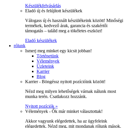
Készülékfelvásárlás
Eladó új és felújított készülékek
Válogass új és használt készülékeink között! Minőségi
termékek, kedvező árak, garancia és szakértői
támogatás – találd meg a tökéletes eszközt!
Eladó készülékek
rólunk
Ismerj meg minket egy kicsit jobban!
Történetünk
Vélemények
Üzleteink
Karrier
Blog
Karrier - Böngéssz nyitott pozícióink között!
Nézd meg milyen lehetőségek várnak nálunk most
munka terén. Csatlakozz hozzánk.
Nyitott pozíciók »
Vélemények - Ők már minket választottak!
Akkor vagyunk elégedettek, ha az ügyfeleink
elégedettek. Nézd meg, mit mondanak rólunk mások.