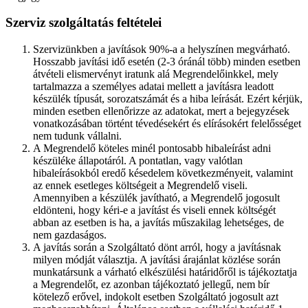
Szerviz szolgáltatás feltételei
Szervizünkben a javítások 90%-a a helyszínen megvárható.
Hosszabb javítási idő esetén (2-3 óránál több) minden esetben
átvételi elismervényt iratunk alá Megrendelőinkkel, mely
tartalmazza a személyes adatai mellett a javításra leadott
készülék típusát, sorozatszámát és a hiba leírását. Ezért kérjük,
minden esetben ellenőrizze az adatokat, mert a bejegyzések
vonatkozásában történt tévedésekért és elírásokért felelősséget
nem tudunk vállalni.
A Megrendelő köteles minél pontosabb hibaleírást adni
készüléke állapotáról. A pontatlan, vagy valótlan
hibaleírásokból eredő késedelem következményeit, valamint
az ennek esetleges költségeit a Megrendelő viseli.
Amennyiben a készülék javítható, a Megrendelő jogosult
eldönteni, hogy kéri-e a javítást és viseli ennek költségét
abban az esetben is ha, a javítás műszakilag lehetséges, de
nem gazdaságos.
A javítás során a Szolgáltató dönt arról, hogy a javításnak
milyen módját választja. A javítási árajánlat közlése során
munkatársunk a várható elkészülési határidőről is tájékoztatja
a Megrendelőt, ez azonban tájékoztató jellegű, nem bír
kötelező erővel, indokolt esetben Szolgáltató jogosult azt