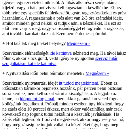
igényel egy szerviztechnikustól. A hibás alkatrész cseréje után a
kijelzőt vagy a hátlapot vissza kell ragasztani a készülékbe. Ehhez
többnyire egy speciális felületkezelőt, gyári ragasztócsíkokat és prést
használunk. A ragasztásnak a prés alatt van 2-3 óra száradási ideje,
amikor minden gond nélkül ki tudjuk adni a készüléket. Ha ezt az
időt nem várjuk meg, nagy valószínűséggel el fog válni a ragasztás,
ami további károkat okozhat. Ezen nem érdemes spórolni.
+
Hol talállak meg titeket helyileg?
Megnézem »
Szervizeink elérhetőségét
ide kattintva
nézheted meg. Ha távol laksz
tőlünk, akkor sincs gond, vedd igénybe nyugodtan
szerviz futár
szolgáltatásunkat ide kattintva
.
+
Nyitvatartási időn belül bármikor mehetek?
Megnézem »
Szervizeink nyitvatartási idejét
itt tudod megtekinteni
. Ebben az
időszakban bármikor bejöhetsz hozzánk, pár percen belül biztosan
sorra kerülsz, nem kell sokat várni a kiszolgálásra. A legjobb az
lenne, ha
időpontot foglalnál
, mert akkor garantáltan veled fognak
kollégáink foglalkozni. Próbálj minden esetben úgy időzíteni, hogy
ne zárás előtt 10 perccel érkezz, mert akkor valószínűleg már csak
következő nap fogunk tudni nekiállni a készülék javításának. Ha
zárás előtt legkésőbb 1 órával megérkezel, akkor nagy esély van rá,
hogy még zárásig be tudjuk vállalni a készüléket úgy, hogy még