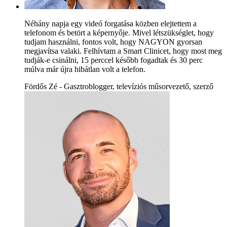
Néhány napja egy videó forgatása közben elejtettem a
telefonom és betört a képernyője. Mivel létszükséglet, hogy
tudjam használni, fontos volt, hogy NAGYON gyorsan
megjavítsa valaki. Felhívtam a Smart Clinicet, hogy most meg
tudják-e csinálni, 15 perccel később fogadtak és 30 perc
múlva már újra hibátlan volt a telefon.
Fördős Zé - Gasztroblogger, televíziós műsorvezető, szerző