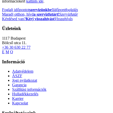
információkért
kattints ide
.
Foglalj időpontot
szervizünkbe!
Időpontfoglalás
Maradj otthon, hívd
a szervizfutárt!
Szervizfutár
Kérdésed van?
Kérj visszahívást
Visszahívás
Üzleteink
1117
Budapest
Bölcső utca 11.
+36 30 630 22 77
E
M
Q
Információ
Adatvédelem
ÁSZF
Jogi nyilatkozat
Garancia
Szállítási információk
Hulladékkezelés
Karrier
Kapcsolat
Szolgáltatásaink