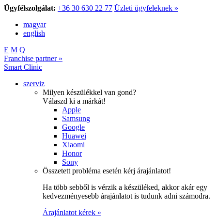
Ügyfélszolgálat:
+36 30 630 22 77
Üzleti ügyfeleknek »
magyar
english
E
M
Q
Franchise partner »
Smart Clinic
szerviz
Milyen készülékkel van gond?
Válaszd ki a márkát!
Apple
Samsung
Google
Huawei
Xiaomi
Honor
Sony
Összetett probléma esetén kérj árajánlatot!
Ha több sebből is vérzik a készüléked, akkor akár egy
kedvezményesebb árajánlatot is tudunk adni számodra.
Árajánlatot kérek »