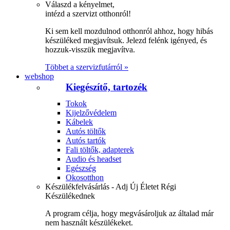
Válaszd a kényelmet,
intézd a szervizt otthonról!
Ki sem kell mozdulnod otthonról ahhoz, hogy hibás
készüléked megjavítsuk. Jelezd felénk igényed, és
hozzuk-visszük megjavítva.
Többet a szervizfutárról »
webshop
Kiegészítő, tartozék
Tokok
Kijelzővédelem
Kábelek
Autós töltők
Autós tartók
Fali töltők, adapterek
Audio és headset
Egészség
Okosotthon
Készülékfelvásárlás - Adj Új Életet Régi
Készülékednek
A program célja, hogy megvásároljuk az általad már
nem használt készülékeket.