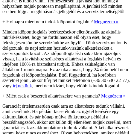
akkor el is tudod vinni. Természetesen a javítási időt mindig a
helyszínen tudjuk pontosan megállapítani. A javítási idő minden
esetben függ a meghibásodás jellegétől és a szerviz terheltségétől.
+
Holnapra miért nem tudok időpontot foglalni?
Megnézem »
Minden időpontfoglalás beérkezésekor ellenőrizzük az aktuális
raktárkészletet, hogy ne fordulhasson elő olyan eset, hogy
feleslegesen jön be szervizünkbe az ügyfél. Több szervizponton is
dolgozunk, és napi szinten hozunk-viszünk alkatrészeket a
szervizpontok között. Az időpontfoglalást csak akkor igazoljuk
vissza, ha a javításhoz szükséges alkatrészt a foglalás helyén és
idejében 100%-ra biztosítani tudjuk. Ehhez szükségünk van
általában 1 munkanapra. Ez az oka annak, hogy 24 órán belül nem
fogadunk el időpontfoglalást. Ettől függetlenül, ha korábban
szeretnél jönni, akkor hívj fel minket telefonon (+36 30 630-22-77),
vagy
írj nekünk
, mert nem kizárt, hogy előbb is tuduk fogadni.
+
Miért csak a beszerelt alkatrészekre van garancia?
Megnézem »
Garanciát értelemszerűen csak arra az alkatrészre tudunk vállalni,
amit cserélünk. Ha például kicserélünk az ügyfél kérésére egy
akkumulátort, és pár hónap múlva tönkremegy például a
beszédhangszóró, akkor azt külön díj ellenében tudjuk cserélni, mert
garanciát csak az akkumulátorra tudunk vállalni. A két alkatrésznek
semmi köze nincs egymáshoz. Olyan helyzetekben, amikor például