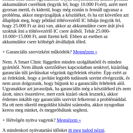
akkumulátort cserélünk (tegyük fel, hogy 10.000 Ft-ért), azért mert
gyorsan merül, és kiderül, hogy még ezután is fennáll ugyanaz a
probléma, akkor megvizsgáljuk a készüléket, és ha ezt követően azt
állapítjuk meg, hogy például töltésvezérlő IC hibája (tegyük fel,
hogy 25.000 Ft az ára) van, akkor az akkumulátor csere árát jóvá
szoktuk írni a töltésvezérlő IC csere árából. Tehát 25.000-
10.000=15.000 Ft, amit fizetni kell. Ebben az esetben az
akkumulátor csere költségét átvállaljuk tőled.
+
Garanciális szervizként működtök?
Megnézem »
Nem. A Smart Clinic független minden szolgáltatótól és minden
gyártótól. Nem állunk szerződéses kapcsolatban senkivel, kizárólag
garancián túli javításokat végzünk ügyfeleink részére. Épp ezért az
az érdekünk, hogy a javítást legjobb tudásunk szerint elvégezzük, és
nem azon dolgozunk, hogy bújjunk ki a garanciális feltételek alól.
Ugyanakkor azt javasoljuk, ha garanciális még a készüléked (és nem
ázott, nincs összetörve, mert ezek kizáró okok lesznek), akkor
érdemes inkább egy garanciális szervizt felkeresni a problémáddal.
Ha ott nem sikerül megoldást kínálni számodra, akkor nyugodtan
keress meg minket, és megpróbálunk segíteni.
+
Hétvégén nyitva vagytok?
Megnézem »
A mindenkori nyitvatartási időnket
itt meg tudod nézni
.