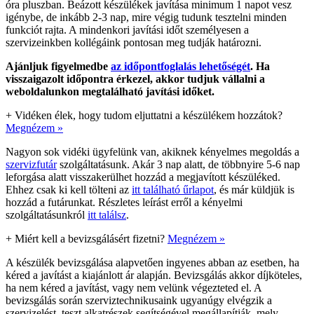
óra pluszban. Beázott készülékek javítása minimum 1 napot vesz
igénybe, de inkább 2-3 nap, mire végig tudunk tesztelni minden
funkciót rajta. A mindenkori javítási időt személyesen a
szervizeinkben kollégáink pontosan meg tudják határozni.
Ajánljuk figyelmedbe
az időpontfoglalás lehetőségét
. Ha
visszaigazolt időpontra érkezel, akkor tudjuk vállalni a
weboldalunkon megtalálható javítási időket.
+
Vidéken élek, hogy tudom eljuttatni a készülékem hozzátok?
Megnézem »
Nagyon sok vidéki ügyfelünk van, akiknek kényelmes megoldás a
szervizfutár
szolgáltatásunk. Akár 3 nap alatt, de többnyire 5-6 nap
leforgása alatt visszakerülhet hozzád a megjavított készüléked.
Ehhez csak ki kell tölteni az
itt található űrlapot
, és már küldjük is
hozzád a futárunkat. Részletes leírást erről a kényelmi
szolgáltatásunkról
itt találsz
.
+
Miért kell a bevizsgálásért fizetni?
Megnézem »
A készülék bevizsgálása alapvetően ingyenes abban az esetben, ha
kéred a javítást a kiajánlott ár alapján. Bevizsgálás akkor díjköteles,
ha nem kéred a javítást, vagy nem velünk végezteted el. A
bevizsgálás során szerviztechnikusaink ugyanúgy elvégzik a
szervizelést, teszt alkatrészek segítségével megállapítják, mely