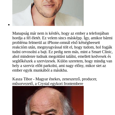
Manapság már nem is kérdés, hogy az ember a telefonjában
hordja a fél életét. Ez velem sincs másképp. Így, amikor bármi
probléma felmerül az iPhone-omnál első kétségbeesett
reakcióm után, megnyugvással tölt el, hogy tudom, hol fogják
tudni orvosolni a bajt. Ez pedig nem más, mint a Smart Clinic,
ahol mindenre tudnak megoldást találni, emellett kedvesek és
segítőkészek a szervizesek. Külön szeretem, hogy mindig van
hely a szerviz előtt parkolni, ami nagy előny, mikor siet az
ember egyik munkából a másikba.
Kasza Tibor - Magyar énekes, zeneszerző, producer,
műsorvezető, a Crystal egykori frontembere