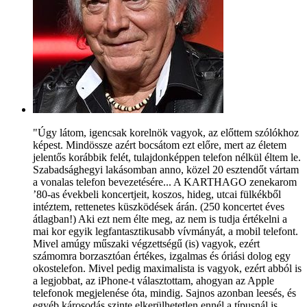
"Úgy látom, igencsak korelnök vagyok, az előttem szólókhoz
képest. Mindössze azért bocsátom ezt előre, mert az életem
jelentős korábbik felét, tulajdonképpen telefon nélkül éltem le.
Szabadsághegyi lakásomban anno, közel 20 esztendőt vártam
a vonalas telefon bevezetésére... A KARTHAGO zenekarom
’80-as évekbeli koncertjeit, koszos, hideg, utcai fülkékből
intéztem, rettenetes küszködések árán. (250 koncertet éves
átlagban!) Aki ezt nem élte meg, az nem is tudja értékelni a
mai kor egyik legfantasztikusabb vívmányát, a mobil telefont.
Mivel amúgy műszaki végzettségű (is) vagyok, ezért
számomra borzasztóan értékes, izgalmas és óriási dolog egy
okostelefon. Mivel pedig maximalista is vagyok, ezért abból is
a legjobbat, az iPhone-t választottam, ahogyan az Apple
telefonok megjelenése óta, mindig. Sajnos azonban leesés, és
egyéb károsodás szinte elkerülhetetlen ennél a típusnál is,