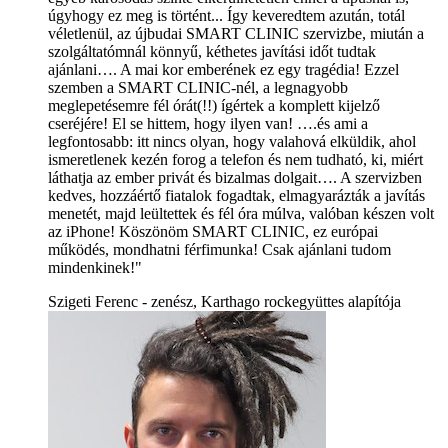
úgyhogy ez meg is történt... Így keveredtem azután, totál
véletlenül, az újbudai SMART CLINIC szervizbe, miután a
szolgáltatómnál könnyű, kéthetes javítási időt tudtak
ajánlani…. A mai kor emberének ez egy tragédia! Ezzel
szemben a SMART CLINIC-nél, a legnagyobb
meglepetésemre fél órát(!!) ígértek a komplett kijelző
cseréjére! El se hittem, hogy ilyen van! ….és ami a
legfontosabb: itt nincs olyan, hogy valahová elküldik, ahol
ismeretlenek kezén forog a telefon és nem tudható, ki, miért
láthatja az ember privát és bizalmas dolgait…. A szervizben
kedves, hozzáértő fiatalok fogadtak, elmagyarázták a javítás
menetét, majd leültettek és fél óra múlva, valóban készen volt
az iPhone! Köszönöm SMART CLINIC, ez európai
működés, mondhatni férfimunka! Csak ajánlani tudom
mindenkinek!"
Szigeti Ferenc - zenész, Karthago rockegyüttes alapítója