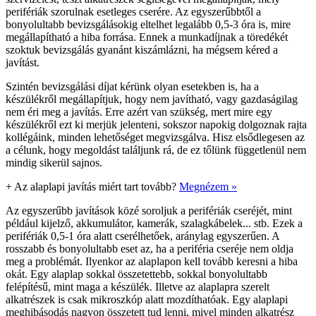
perifériák szorulnak esetleges cserére. Az egyszerűbbtől a
bonyolultabb bevizsgálásokig eltelhet legalább 0,5-3 óra is, mire
megállapítható a hiba forrása. Ennek a munkadíjnak a töredékét
szoktuk bevizsgálás gyanánt kiszámlázni, ha mégsem kéred a
javítást.
Szintén bevizsgálási díjat kérünk olyan esetekben is, ha a
készülékről megállapítjuk, hogy nem javítható, vagy gazdaságilag
nem éri meg a javítás. Erre azért van szükség, mert mire egy
készülékről ezt ki merjük jelenteni, sokszor napokig dolgoznak rajta
kollégáink, minden lehetőséget megvizsgálva. Hisz elsődlegesen az
a célunk, hogy megoldást találjunk rá, de ez tőlünk függetlenül nem
mindig sikerül sajnos.
+
Az alaplapi javítás miért tart tovább?
Megnézem »
Az egyszerűbb javítások közé soroljuk a perifériák cseréjét, mint
például kijelző, akkumulátor, kamerák, szalagkábelek... stb. Ezek a
perifériák 0,5-1 óra alatt cserélhetőek, aránylag egyszerűen. A
rosszabb és bonyolultabb eset az, ha a periféria cseréje nem oldja
meg a problémát. Ilyenkor az alaplapon kell tovább keresni a hiba
okát. Egy alaplap sokkal összetettebb, sokkal bonyolultabb
felépítésű, mint maga a készülék. Illetve az alaplapra szerelt
alkatrészek is csak mikroszkóp alatt mozdíthatóak. Egy alaplapi
meghibásodás nagyon összetett tud lenni, mivel minden alkatrész