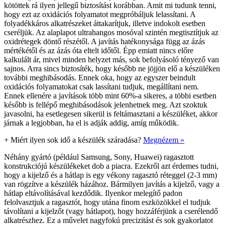
kötöttek rá ilyen jellegű biztosítást korábban. Amit mi tudunk tenni,
hogy ezt az oxidációs folyamatot megpróbáljuk lelassítani. A
folyadékkáros alkatrészeket áttakarítjuk, illetve indokolt esetben
cseréljük. Az alaplapot ultrahangos mosóval szintén megtisztítjuk az
oxidrétegek döntő részétől. A javítás hatékonysága függ az ázás
mértékétől és az ázás óta eltelt időtől. Épp emiatt nincs előre
kalkulált ár, mivel minden helyzet más, sok befolyásoló tényező van
sajnos. Arra sincs biztosíték, hogy később ne jöjjön elő a készüléken
további meghibásodás. Ennek oka, hogy az egyszer beindult
oxidációs folyamatokat csak lassítani tudjuk, megállítani nem.
Ennek ellenére a javítások több mint 60%-a sikeres, a többi esetben
később is fellépő meghibásodások jelenhetnek meg. Azt szoktuk
javasolni, ha esetlegesen sikerül is feltámasztani a készüléket, akkor
járnak a legjobban, ha el is adják addig, amíg működik.
+
Miért ilyen sok idő a készülék száradása?
Megnézem »
Néhány gyártó (például Samsung, Sony, Huawei) ragasztott
konstrukciójú készülékeket dob a piacra. Ezekről azt érdemes tudni,
hogy a kijelző és a hátlap is egy vékony ragasztó réteggel (2-3 mm)
van rögzítve a készülék házához. Bármilyen javítás a kijelző, vagy a
hátlap eltávolításával kezdődik. Ilyenkor melegítő padon
felolvasztjuk a ragasztót, hogy utána finom eszközökkel el tudjuk
távolítani a kijelzőt (vagy hátlapot), hogy hozzáférjünk a cserélendő
alkatrészhez. Ez a művelet nagyfokú precizitást és sok gyakorlatot