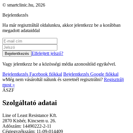
© smartclinic.hu, 2026
Bejelentkezés
Ha már regisztráltál oldalunkra, akkor jelentkezz be a korábban
megadott adataiddal
Elfelejtett jelszó?
Vagy jelentkezz be a közösségi média azonosítóid egyikével.
Bejelentkezés Facebook fiókkal
Bejelentkezés Google fiókkal
w
Még nem vásároltál nálunk és szeretnél regisztrálni?
Regisztrálj
most »
ÁSZF
Szolgáltató adatai
Line of Least Resistance Kft.
2870 Kisbér, Kincsem u. 26.
Adószám: 14490222-2-11
Cégjegyzékszám: 11-09-014409