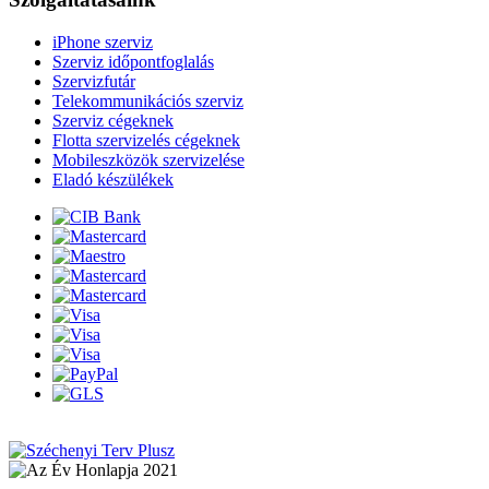
iPhone szerviz
Szerviz időpontfoglalás
Szervizfutár
Telekommunikációs szerviz
Szerviz cégeknek
Flotta szervizelés cégeknek
Mobileszközök szervizelése
Eladó készülékek