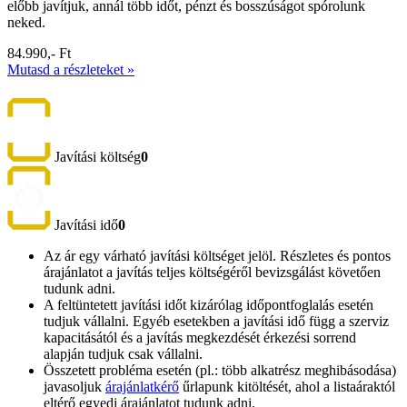
előbb javítjuk, annál több időt, pénzt és bosszúságot spórolunk
neked.
84.990,- Ft
Mutasd a részleteket »
Javítási költség
0
Javítási idő
0
Az ár egy várható javítási költséget jelöl. Részletes és pontos
árajánlatot a javítás teljes költségéről bevizsgálást követően
tudunk adni.
A feltüntetett javítási időt kizárólag időpontfoglalás esetén
tudjuk vállalni. Egyéb esetekben a javítási idő függ a szerviz
kapacitásától és a javítás megkezdését érkezési sorrend
alapján tudjuk csak vállalni.
Összetett probléma esetén (pl.: több alkatrész meghibásodása)
javasoljuk
árajánlatkérő
űrlapunk kitöltését, ahol a listaáraktól
eltérő egyedi árajánlatot tudunk adni.