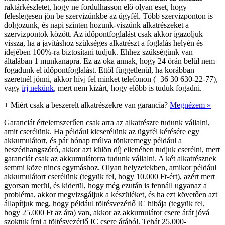
raktárkészletet, hogy ne fordulhasson elő olyan eset, hogy
feleslegesen jön be szervizünkbe az ügyfél. Több szervizponton is
dolgozunk, és napi szinten hozunk-viszünk alkatrészeket a
szervizpontok között. Az időpontfoglalást csak akkor igazoljuk
vissza, ha a javításhoz szükséges alkatrészt a foglalás helyén és
idejében 100%-ra biztosítani tudjuk. Ehhez szükségünk van
általában 1 munkanapra. Ez az oka annak, hogy 24 órán belül nem
fogadunk el időpontfoglalást. Ettől függetlenül, ha korábban
szeretnél jönni, akkor hívj fel minket telefonon (+36 30 630-22-77),
vagy
írj nekünk
, mert nem kizárt, hogy előbb is tuduk fogadni.
+
Miért csak a beszerelt alkatrészekre van garancia?
Megnézem »
Garanciát értelemszerűen csak arra az alkatrészre tudunk vállalni,
amit cserélünk. Ha például kicserélünk az ügyfél kérésére egy
akkumulátort, és pár hónap múlva tönkremegy például a
beszédhangszóró, akkor azt külön díj ellenében tudjuk cserélni, mert
garanciát csak az akkumulátorra tudunk vállalni. A két alkatrésznek
semmi köze nincs egymáshoz. Olyan helyzetekben, amikor például
akkumulátort cserélünk (tegyük fel, hogy 10.000 Ft-ért), azért mert
gyorsan merül, és kiderül, hogy még ezután is fennáll ugyanaz a
probléma, akkor megvizsgáljuk a készüléket, és ha ezt követően azt
állapítjuk meg, hogy például töltésvezérlő IC hibája (tegyük fel,
hogy 25.000 Ft az ára) van, akkor az akkumulátor csere árát jóvá
szoktuk írni a töltésvezérlő IC csere árából. Tehát 25.000-