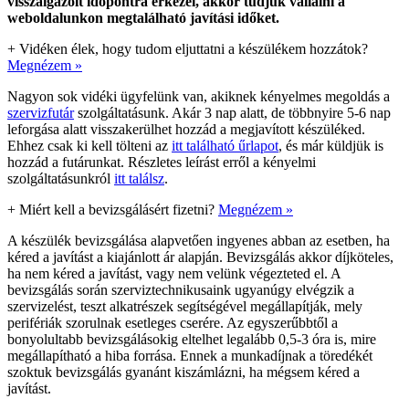
visszaigazolt időpontra érkezel, akkor tudjuk vállalni a
weboldalunkon megtalálható javítási időket.
+
Vidéken élek, hogy tudom eljuttatni a készülékem hozzátok?
Megnézem »
Nagyon sok vidéki ügyfelünk van, akiknek kényelmes megoldás a
szervizfutár
szolgáltatásunk. Akár 3 nap alatt, de többnyire 5-6 nap
leforgása alatt visszakerülhet hozzád a megjavított készüléked.
Ehhez csak ki kell tölteni az
itt található űrlapot
, és már küldjük is
hozzád a futárunkat. Részletes leírást erről a kényelmi
szolgáltatásunkról
itt találsz
.
+
Miért kell a bevizsgálásért fizetni?
Megnézem »
A készülék bevizsgálása alapvetően ingyenes abban az esetben, ha
kéred a javítást a kiajánlott ár alapján. Bevizsgálás akkor díjköteles,
ha nem kéred a javítást, vagy nem velünk végezteted el. A
bevizsgálás során szerviztechnikusaink ugyanúgy elvégzik a
szervizelést, teszt alkatrészek segítségével megállapítják, mely
perifériák szorulnak esetleges cserére. Az egyszerűbbtől a
bonyolultabb bevizsgálásokig eltelhet legalább 0,5-3 óra is, mire
megállapítható a hiba forrása. Ennek a munkadíjnak a töredékét
szoktuk bevizsgálás gyanánt kiszámlázni, ha mégsem kéred a
javítást.