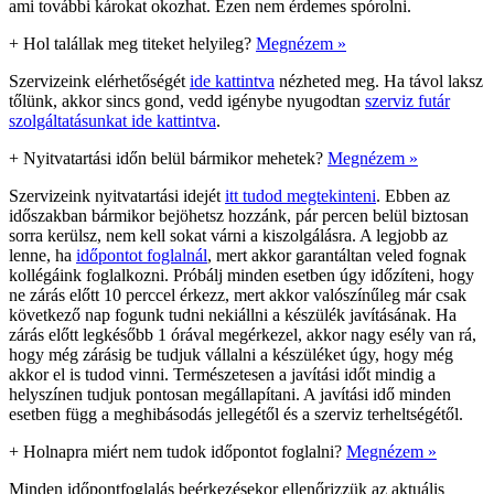
ami további károkat okozhat. Ezen nem érdemes spórolni.
+
Hol talállak meg titeket helyileg?
Megnézem »
Szervizeink elérhetőségét
ide kattintva
nézheted meg. Ha távol laksz
tőlünk, akkor sincs gond, vedd igénybe nyugodtan
szerviz futár
szolgáltatásunkat ide kattintva
.
+
Nyitvatartási időn belül bármikor mehetek?
Megnézem »
Szervizeink nyitvatartási idejét
itt tudod megtekinteni
. Ebben az
időszakban bármikor bejöhetsz hozzánk, pár percen belül biztosan
sorra kerülsz, nem kell sokat várni a kiszolgálásra. A legjobb az
lenne, ha
időpontot foglalnál
, mert akkor garantáltan veled fognak
kollégáink foglalkozni. Próbálj minden esetben úgy időzíteni, hogy
ne zárás előtt 10 perccel érkezz, mert akkor valószínűleg már csak
következő nap fogunk tudni nekiállni a készülék javításának. Ha
zárás előtt legkésőbb 1 órával megérkezel, akkor nagy esély van rá,
hogy még zárásig be tudjuk vállalni a készüléket úgy, hogy még
akkor el is tudod vinni. Természetesen a javítási időt mindig a
helyszínen tudjuk pontosan megállapítani. A javítási idő minden
esetben függ a meghibásodás jellegétől és a szerviz terheltségétől.
+
Holnapra miért nem tudok időpontot foglalni?
Megnézem »
Minden időpontfoglalás beérkezésekor ellenőrizzük az aktuális