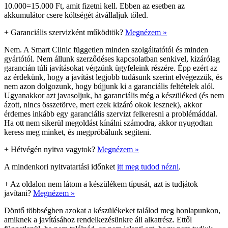
10.000=15.000 Ft, amit fizetni kell. Ebben az esetben az
akkumulátor csere költségét átvállaljuk tőled.
+
Garanciális szervizként működtök?
Megnézem »
Nem. A Smart Clinic független minden szolgáltatótól és minden
gyártótól. Nem állunk szerződéses kapcsolatban senkivel, kizárólag
garancián túli javításokat végzünk ügyfeleink részére. Épp ezért az
az érdekünk, hogy a javítást legjobb tudásunk szerint elvégezzük, és
nem azon dolgozunk, hogy bújjunk ki a garanciális feltételek alól.
Ugyanakkor azt javasoljuk, ha garanciális még a készüléked (és nem
ázott, nincs összetörve, mert ezek kizáró okok lesznek), akkor
érdemes inkább egy garanciális szervizt felkeresni a problémáddal.
Ha ott nem sikerül megoldást kínálni számodra, akkor nyugodtan
keress meg minket, és megpróbálunk segíteni.
+
Hétvégén nyitva vagytok?
Megnézem »
A mindenkori nyitvatartási időnket
itt meg tudod nézni
.
+
Az oldalon nem látom a készülékem típusát, azt is tudjátok
javítani?
Megnézem »
Döntő többségben azokat a készülékeket találod meg honlapunkon,
amiknek a javításához rendelkezésünkre áll alkatrész. Ettől