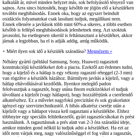
kalkulált ár, mivel minden helyzet más, sok befolyásoló tényező van
sajnos. Arra sincs biztosíték, hogy később ne jöjjön elő a készüléken
további meghibásodás. Ennek oka, hogy az egyszer beindult
oxidációs folyamatokat csak lassítani tudjuk, megállítani nem.
Ennek ellenére a javítások több mint 60%-a sikeres, a többi esetben
később is fellépő meghibásodások jelenhetnek meg. Azt szoktuk
javasolni, ha esetlegesen sikerül is feltámasztani a készüléket, akkor
járnak a legjobban, ha el is adják addig, amíg működik.
+
Miért ilyen sok idő a készülék száradása?
Megnézem »
Néhány gyártó (például Samsung, Sony, Huawei) ragasztott
konstrukciójú készülékeket dob a piacra. Ezekről azt érdemes tudni,
hogy a kijelző és a hátlap is egy vékony ragasztó réteggel (2-3 mm)
van rögzítve a készülék házához. Bármilyen javítás a kijelző, vagy a
hátlap eltávolításával kezdődik. Ilyenkor melegítő padon
felolvasztjuk a ragasztót, hogy utána finom eszközökkel el tudjuk
távolítani a kijelzőt (vagy hátlapot), hogy hozzáférjünk a cserélendő
alkatrészhez. Ez a művelet nagyfokú precizitást és sok gyakorlatot
igényel egy szerviztechnikustól. A hibás alkatrész cseréje után a
kijelzőt vagy a hátlapot vissza kell ragasztani a készülékbe. Ehhez
többnyire egy speciális felületkezelőt, gyári ragasztócsíkokat és prést
használunk. A ragasztásnak a prés alatt van 2-3 óra száradási ideje,
amikor minden gond nélkül ki tudjuk adni a készüléket. Ha ezt az
időt nem várjuk meg, nagy valószínűséggel el fog válni a ragasztás,