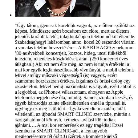
"Úgy látom, igencsak korelnök vagyok, az előttem szólókhoz
képest. Mindössze azért bocsátom ezt előre, mert az életem
jelentős korábbik felét, tulajdonképpen telefon nélkül éltem le.
Szabadsághegyi lakásomban anno, közel 20 esztendőt vártam
a vonalas telefon bevezetésére... A KARTHAGO zenekarom
’80-as évekbeli koncertjeit, koszos, hideg, utcai fülkékből
intéztem, rettenetes küszködések árán. (250 koncertet éves
átlagban!) Aki ezt nem élte meg, az nem is tudja értékelni a
mai kor egyik legfantasztikusabb vívmányát, a mobil telefont.
Mivel amúgy műszaki végzettségű (is) vagyok, ezért
számomra borzasztóan értékes, izgalmas és óriási dolog egy
okostelefon. Mivel pedig maximalista is vagyok, ezért abból is
a legjobbat, az iPhone-t választottam, ahogyan az Apple
telefonok megjelenése óta, mindig. Sajnos azonban leesés, és
egyéb károsodás szinte elkerülhetetlen ennél a típusnál is,
úgyhogy ez meg is történt... Így keveredtem azután, totál
véletlenül, az újbudai SMART CLINIC szervizbe, miután a
szolgáltatómnál könnyű, kéthetes javítási időt tudtak
ajánlani…. A mai kor emberének ez egy tragédia! Ezzel
szemben a SMART CLINIC-nél, a legnagyobb
meglepetésemre fél órát(!!) ígértek a komplett kijelző