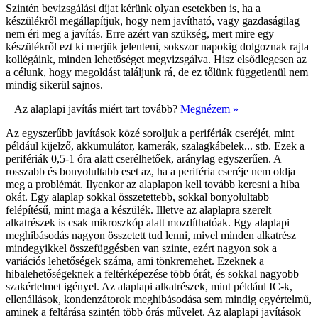
Szintén bevizsgálási díjat kérünk olyan esetekben is, ha a
készülékről megállapítjuk, hogy nem javítható, vagy gazdaságilag
nem éri meg a javítás. Erre azért van szükség, mert mire egy
készülékről ezt ki merjük jelenteni, sokszor napokig dolgoznak rajta
kollégáink, minden lehetőséget megvizsgálva. Hisz elsődlegesen az
a célunk, hogy megoldást találjunk rá, de ez tőlünk függetlenül nem
mindig sikerül sajnos.
+
Az alaplapi javítás miért tart tovább?
Megnézem »
Az egyszerűbb javítások közé soroljuk a perifériák cseréjét, mint
például kijelző, akkumulátor, kamerák, szalagkábelek... stb. Ezek a
perifériák 0,5-1 óra alatt cserélhetőek, aránylag egyszerűen. A
rosszabb és bonyolultabb eset az, ha a periféria cseréje nem oldja
meg a problémát. Ilyenkor az alaplapon kell tovább keresni a hiba
okát. Egy alaplap sokkal összetettebb, sokkal bonyolultabb
felépítésű, mint maga a készülék. Illetve az alaplapra szerelt
alkatrészek is csak mikroszkóp alatt mozdíthatóak. Egy alaplapi
meghibásodás nagyon összetett tud lenni, mivel minden alkatrész
mindegyikkel összefüggésben van szinte, ezért nagyon sok a
variációs lehetőségek száma, ami tönkremehet. Ezeknek a
hibalehetőségeknek a feltérképezése több órát, és sokkal nagyobb
szakértelmet igényel. Az alaplapi alkatrészek, mint például IC-k,
ellenállások, kondenzátorok meghibásodása sem mindig egyértelmű,
aminek a feltárása szintén több órás művelet. Az alaplapi javítások