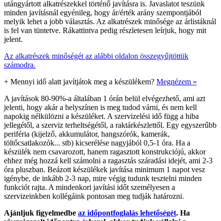
utángyártott alkatrészekkel történő javításra is. Javaslatot teszünk
minden javításnál egyénileg, hogy ár/érték arány szempontjából
melyik lehet a jobb választás. Az alkatrészek minősége az árlistáknál
is fel van tüntetve. Rákattintva pedig részletesen leírjuk, hogy mit
jelent.
Az alkatrészek minőségét az alábbi oldalon összegyűjtöttük
számodra.
+
Mennyi idő alatt javítjátok meg a készülékem?
Megnézem »
A javítások 80-90%-a általában 1 órán belül elvégezhető, ami azt
jelenti, hogy akár a helyszínen is meg tudod várni, és nem kell
napokig nélkülözni a készüléket. A szervizelési idő függ a hiba
jellegétől, a szerviz terheltségétől, a raktárkészlettől. Egy egyszerűbb
periféria (kijelző, akkumulátor, hangszórók, kamerák,
töltőcsatlakozók... stb) kicserélése nagyjából 0,5-1 óra. Ha a
készülék nem csavarozott, hanem ragasztott konstrukciójú, akkor
ehhez még hozzá kell számolni a ragasztás száradási idejét, ami 2-3
óra pluszban. Beázott készülékek javítása minimum 1 napot vesz
igénybe, de inkább 2-3 nap, mire végig tudunk tesztelni minden
funkciót rajta. A mindenkori javítási időt személyesen a
szervizeinkben kollégáink pontosan meg tudják határozni.
Ajánljuk figyelmedbe
az időpontfoglalás lehetőségét
. Ha