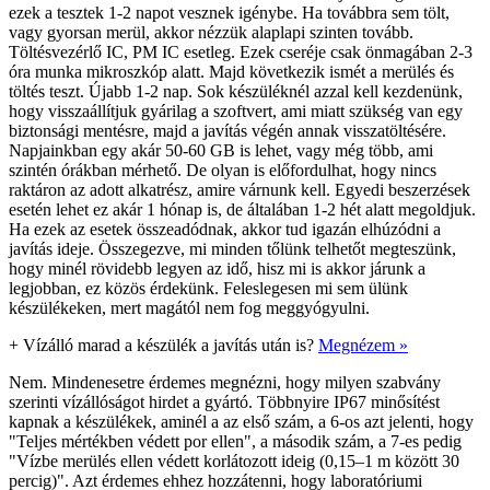
ezek a tesztek 1-2 napot vesznek igénybe. Ha továbbra sem tölt,
vagy gyorsan merül, akkor nézzük alaplapi szinten tovább.
Töltésvezérlő IC, PM IC esetleg. Ezek cseréje csak önmagában 2-3
óra munka mikroszkóp alatt. Majd következik ismét a merülés és
töltés teszt. Újabb 1-2 nap. Sok készüléknél azzal kell kezdenünk,
hogy visszaállítjuk gyárilag a szoftvert, ami miatt szükség van egy
biztonsági mentésre, majd a javítás végén annak visszatöltésére.
Napjainkban egy akár 50-60 GB is lehet, vagy még több, ami
szintén órákban mérhető. De olyan is előfordulhat, hogy nincs
raktáron az adott alkatrész, amire várnunk kell. Egyedi beszerzések
esetén lehet ez akár 1 hónap is, de általában 1-2 hét alatt megoldjuk.
Ha ezek az esetek összeadódnak, akkor tud igazán elhúzódni a
javítás ideje. Összegezve, mi minden tőlünk telhetőt megteszünk,
hogy minél rövidebb legyen az idő, hisz mi is akkor járunk a
legjobban, ez közös érdekünk. Feleslegesen mi sem ülünk
készülékeken, mert magától nem fog meggyógyulni.
+
Vízálló marad a készülék a javítás után is?
Megnézem »
Nem. Mindenesetre érdemes megnézni, hogy milyen szabvány
szerinti vízállóságot hirdet a gyártó. Többnyire IP67 minősítést
kapnak a készülékek, aminél a az első szám, a 6-os azt jelenti, hogy
"Teljes mértékben védett por ellen", a második szám, a 7-es pedig
"Vízbe merülés ellen védett korlátozott ideig (0,15–1 m között 30
percig)". Azt érdemes ehhez hozzátenni, hogy laboratóriumi