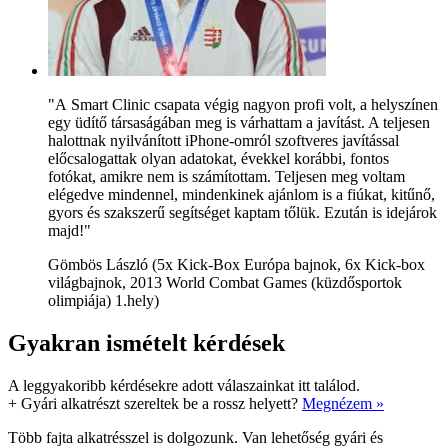
"A Smart Clinic csapata végig nagyon profi volt, a helyszínen
egy üdítő társaságában meg is várhattam a javítást. A teljesen
halottnak nyilvánított iPhone-omról szoftveres javítással
előcsalogattak olyan adatokat, évekkel korábbi, fontos
fotókat, amikre nem is számítottam. Teljesen meg voltam
elégedve mindennel, mindenkinek ajánlom is a fiúkat, kitűnő,
gyors és szakszerű segítséget kaptam tőlük. Ezután is idejárok
majd!"
Gömbös László (5x Kick-Box Európa bajnok, 6x Kick-box
világbajnok, 2013 World Combat Games (küzdősportok
olimpiája) 1.hely)
Gyakran ismételt kérdések
A leggyakoribb kérdésekre adott válaszainkat itt találod.
+
Gyári alkatrészt szereltek be a rossz helyett?
Megnézem »
Több fajta alkatrésszel is dolgozunk. Van lehetőség gyári és