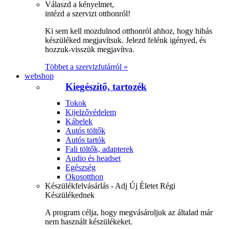
Válaszd a kényelmet,
intézd a szervizt otthonról!
Ki sem kell mozdulnod otthonról ahhoz, hogy hibás
készüléked megjavítsuk. Jelezd felénk igényed, és
hozzuk-visszük megjavítva.
Többet a szervizfutárról »
webshop
Kiegészítő, tartozék
Tokok
Kijelzővédelem
Kábelek
Autós töltők
Autós tartók
Fali töltők, adapterek
Audio és headset
Egészség
Okosotthon
Készülékfelvásárlás - Adj Új Életet Régi
Készülékednek
A program célja, hogy megvásároljuk az általad már
nem használt készülékeket.