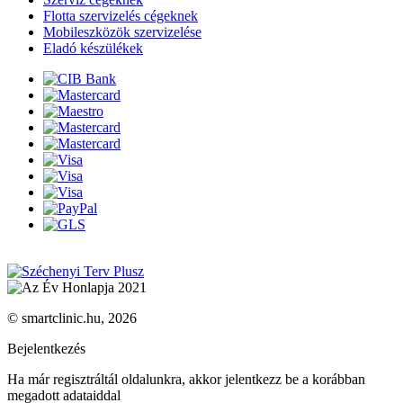
Flotta szervizelés cégeknek
Mobileszközök szervizelése
Eladó készülékek
© smartclinic.hu, 2026
Bejelentkezés
Ha már regisztráltál oldalunkra, akkor jelentkezz be a korábban
megadott adataiddal