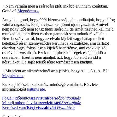
+
Nem várnám meg a száradási időt, inkább elvinném korábban.
Gond-e?
Megnézem »
Annyiban gond, hogy 90% bizonyossággal mondhatjuk, hogy el fog
válni a ragasztás. És újra vissza kell jönni újraragasztani. Amivel
nem hogy időt nem fogsz tudni spórolni, de ismét fizetned kell majd
munkadíjat, mert ilyen esetben garanciát sem tudunk rá vállalni.
Nem beszélve arról, hogy az elváló kijelző vagy hátlap mellett
keletkező résen szennyeződés kerülhet a készülékbe, ami zárlatot
okozhat, vagy foltos lesz a kijelző háttérfénye, ami csak kijelző
cserével orvosolható. Ezek mind plusz költségek és újabb idő a
szervizben. Ezért is nem ajánljuk azt, hogy idő előtt elvidd a
készüléket. De saját felelősségre természetesen kiadjuk.
+
Mit jelent az alkatrészeknél az a jelölés, hogy A++, A+, A, B?
Megnézem »
Ezek a jelölések az alkatrész minőségére utalnak. Részletes
információkért
kattints ide
.
Foglalj időpontot
szervizünkbe!
Időpontfoglalás
Maradj otthon, hívd
a szervizfutárt!
Szervizfutár
Kérdésed van?
Kérj visszahívást
Visszahívás