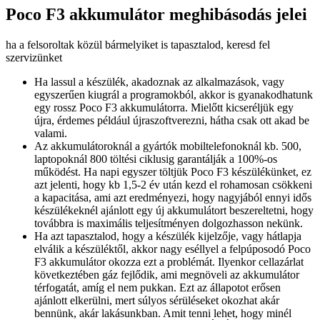
Poco F3 akkumulátor meghibásodás jelei
ha a felsoroltak közül bármelyiket is tapasztalod, keresd fel
szervizünket
Ha lassul a készülék, akadoznak az alkalmazások, vagy
egyszerűen kiugrál a programokból, akkor is gyanakodhatunk
egy rossz Poco F3 akkumulátorra. Mielőtt kicseréljük egy
újra, érdemes például újraszoftverezni, hátha csak ott akad be
valami.
Az akkumulátoroknál a gyártók mobiltelefonoknál kb. 500,
laptopoknál 800 töltési ciklusig garantálják a 100%-os
működést. Ha napi egyszer töltjük Poco F3 készülékünket, ez
azt jelenti, hogy kb 1,5-2 év után kezd el rohamosan csökkeni
a kapacitása, ami azt eredményezi, hogy nagyjából ennyi idős
készülékeknél ajánlott egy új akkumulátort beszereltetni, hogy
továbbra is maximális teljesítményen dolgozhasson nekünk.
Ha azt tapasztalod, hogy a készülék kijelzője, vagy hátlapja
elválik a készüléktől, akkor nagy eséllyel a felpúposodó Poco
F3 akkumulátor okozza ezt a problémát. Ilyenkor cellazárlat
következtében gáz fejlődik, ami megnöveli az akkumulátor
térfogatát, amíg el nem pukkan. Ezt az állapotot erősen
ajánlott elkerülni, mert súlyos sérüléseket okozhat akár
bennünk, akár lakásunkban. Amit tenni lehet, hogy minél