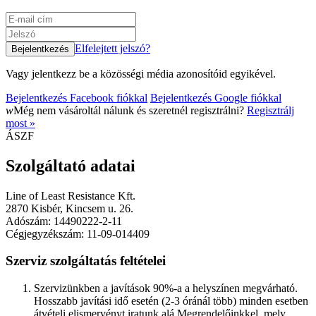
Elfelejtett jelszó?
Vagy jelentkezz be a közösségi média azonosítóid egyikével.
Bejelentkezés Facebook fiókkal
Bejelentkezés Google fiókkal
w
Még nem vásároltál nálunk és szeretnél regisztrálni?
Regisztrálj
most »
ÁSZF
Szolgáltató adatai
Line of Least Resistance Kft.
2870 Kisbér, Kincsem u. 26.
Adószám: 14490222-2-11
Cégjegyzékszám: 11-09-014409
Szerviz szolgáltatás feltételei
Szervizünkben a javítások 90%-a a helyszínen megvárható.
Hosszabb javítási idő esetén (2-3 óránál több) minden esetben
átvételi elismervényt iratunk alá Megrendelőinkkel, mely