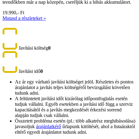
teendőkben már a nap közepén, cseréljük ki a hibás akkumulátort.
19.990,- Ft
Mutasd a részleteket »
Javítási költség
0
Javítási idő
0
Az ár egy várható javítási költséget jelöl. Részletes és pontos
árajánlatot a javítás teljes költségéről bevizsgálást követően
tudunk adni.
A feltüntetett javítási időt kizárólag időpontfoglalás esetén
tudjuk vállalni. Egyéb esetekben a javítási idő függ a szerviz
kapacitásától és a javítás megkezdését érkezési sorrend
alapján tudjuk csak vállalni.
Összetett probléma esetén (pl.: több alkatrész meghibásodása)
javasoljuk
árajánlatkérő
űrlapunk kitöltését, ahol a listaáraktól
eltérő egyedi árajánlatot tudunk adni.