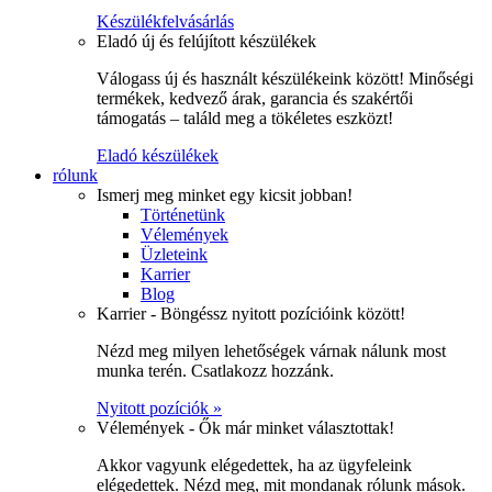
Készülékfelvásárlás
Eladó új és felújított készülékek
Válogass új és használt készülékeink között! Minőségi
termékek, kedvező árak, garancia és szakértői
támogatás – találd meg a tökéletes eszközt!
Eladó készülékek
rólunk
Ismerj meg minket egy kicsit jobban!
Történetünk
Vélemények
Üzleteink
Karrier
Blog
Karrier - Böngéssz nyitott pozícióink között!
Nézd meg milyen lehetőségek várnak nálunk most
munka terén. Csatlakozz hozzánk.
Nyitott pozíciók »
Vélemények - Ők már minket választottak!
Akkor vagyunk elégedettek, ha az ügyfeleink
elégedettek. Nézd meg, mit mondanak rólunk mások.