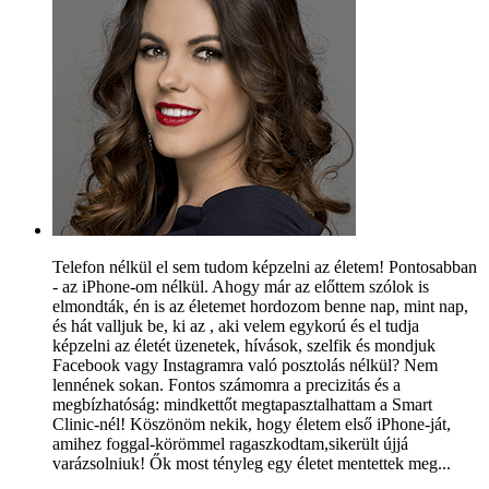
Telefon nélkül el sem tudom képzelni az életem! Pontosabban
- az iPhone-om nélkül. Ahogy már az előttem szólok is
elmondták, én is az életemet hordozom benne nap, mint nap,
és hát valljuk be, ki az , aki velem egykorú és el tudja
képzelni az életét üzenetek, hívások, szelfik és mondjuk
Facebook vagy Instagramra való posztolás nélkül? Nem
lennének sokan. Fontos számomra a precizitás és a
megbízhatóság: mindkettőt megtapasztalhattam a Smart
Clinic-nél! Köszönöm nekik, hogy életem első iPhone-ját,
amihez foggal-körömmel ragaszkodtam,sikerült újjá
varázsolniuk! Ők most tényleg egy életet mentettek meg...