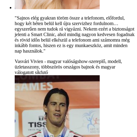
"Sajnos elég gyakran töröm össze a telefonom, előfordul,
hogy két héten belül kell újra szervizhez fordulnom…
egyszerűen nem tudok rá vigyázni. Nekem ezért a biztonságot
jelenti a Smart Clinic, ahol mindig nagyon kedvesen fogadnak
és rövid időn belül elkészül a telefonom ami számomra még
inkább fontos, hiszen ez is egy munkaeszköz, amit minden
nap használok."
Vasvári Vivien - magyar valóságshow-szereplő, modell,
üzletasszony, többszörös országos bajnok és magyar
válogatott síkfutó