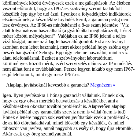
körülmények között érvényesek ezek a megállapítások. Az életben
viszont előfordul, hogy az IP67-es szabvány szerint kialakított
készülék épp úgy be tud ázni. Ilyenkor a folyadékjelző indikátorok
elszíneződnek, a készülékbe foyladék kerül, a garancia pedig nem
lesz érvényes. Az IP68-as minősítésnél a 8-as szám jelentése "Víz
alatt folyamatosan használható (a gyártó által meghatározott, 1 és 3
méter közötti mélységben)". Valójában ez az IP68 jelenti a teljes
vízállóságot, amire az átlag felhasználó gondol. Ezt a szabványt
azonban nem lehet használni, mert akkor például hogy szólna egy
beszédhangszóró? Sehogy. Épp úgy lehetne használni, mint a víz
alatti telefonálásnál. Ezeket a szabványokat laboratóriumi
körülmények között mérik, ezért szervizelés után ez az IP minősítés
nem állhat fent a továbbiakban. Persze legyen inkább egy nem IP67-
es jó telefonunk, mint egy rossz IP67-es.
+
Alaplapi javításoknál kevesebb a garancia?
Megnézem »
Igen. Ilyen javításokra 1 hónap garanciát vállalunk. Ennek oka,
hogy ez egy olyan mértékű beavatkozás a készülékbe, ami a
későbbiekben okozhat további problémát is. Alapvetően alaplapi
javítást például egy garanciális szerviz nem is vállal (nem is tud).
Ennek ellenére nagyon sok esetben javíthatóak ezek a problémák,
de az idő előrehaladtával, minél idősebb egy készülék, és minél
többször van javítva, annál nagyobb az esély rá, hogy újra elromlik.
Akár csak egy öreg személyautónál.