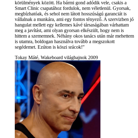
körülmények között. Ha bármi gond adódik vele, csakis a
Smart Clinic csapatához fordulok, nem véletlenül. Gyorsak,
megbízhatóak, és sehol nem látott hosszúságú garanciát is
vállalnak a munkára, ami egy fontos tényező. A szervizben jó
hangulat mellett egy kellemes kávé társaságában várhattam
meg a javítást, ami olyan gyorsan elkészült, hogy nem is
hittem a szememnek. Néhány okos tanács után már mehettem
is utamra, boldogan használva tovább a megszokott
segédemet. Ezúton is köszi srácok!"
Tokay Máté, Wakeboard világbajnok 2009