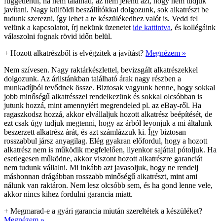
függetlenül, ha nem találnád, az nem jelenti azt, hogy nem tudjuk
javítani. Nagy külföldi beszállítókkal dolgozunk, sok alkatrészt be
tudunk szerezni, így lehet a te készülékedhez valót is. Vedd fel
velünk a kapcsolatot, írj nekünk üzenetet
ide kattintva
, és kollégáink
válaszolni fognak rövid időn belül.
+
Hozott alkatrészből is elvégzitek a javítást?
Megnézem »
Nem szívesen. Nagy raktárkészlettel, bevizsgált alkatrészekkel
dolgozunk. Az árlistánkban található árak nagy részben a
munkadíjból tevődnek össze. Biztosak vagyunk benne, hogy sokkal
jobb minőségű alkatrésszel rendelkezünk és sokkal olcsóbban is
jutunk hozzá, mint amennyiért megrendeled pl. az eBay-ről. Ha
ragaszkodsz hozzá, akkor elvállaljuk hozott alkatrész beépítését, de
ezt csak úgy tudjuk megtenni, hogy az árból levonjuk a mi általunk
beszerzett alkatrész árát, és azt számlázzuk ki. Így biztosan
rosszabbul jársz anyagilag. Elég gyakran előfordul, hogy a hozott
alkatrész nem is működik megfelelően, ilyenkor sajáttal pótoljuk. Ha
esetlegesen működne, akkor viszont hozott alkatrészre garanciát
nem tudunk vállalni. Mi inkább azt javasoljuk, hogy ne rendelj
máshonnan drágábban rosszabb minőségű alkatrészt, mint ami
nálunk van raktáron. Nem lesz olcsóbb sem, és ha gond lenne vele,
akkor nincs kihez fordulni garancia miatt.
+
Megmarad-e a gyári garancia miután szereltétek a készüléket?
Megnézem »