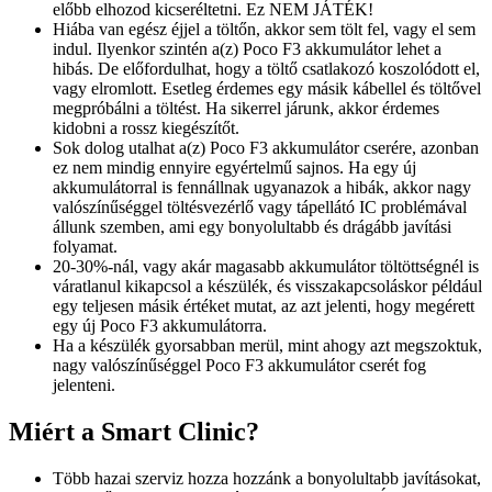
előbb elhozod kicseréltetni. Ez NEM JÁTÉK!
Hiába van egész éjjel a töltőn, akkor sem tölt fel, vagy el sem
indul. Ilyenkor szintén a(z) Poco F3 akkumulátor lehet a
hibás. De előfordulhat, hogy a töltő csatlakozó koszolódott el,
vagy elromlott. Esetleg érdemes egy másik kábellel és töltővel
megpróbálni a töltést. Ha sikerrel járunk, akkor érdemes
kidobni a rossz kiegészítőt.
Sok dolog utalhat a(z) Poco F3 akkumulátor cserére, azonban
ez nem mindig ennyire egyértelmű sajnos. Ha egy új
akkumulátorral is fennállnak ugyanazok a hibák, akkor nagy
valószínűséggel töltésvezérlő vagy tápellátó IC problémával
állunk szemben, ami egy bonyolultabb és drágább javítási
folyamat.
20-30%-nál, vagy akár magasabb akkumulátor töltöttségnél is
váratlanul kikapcsol a készülék, és visszakapcsoláskor például
egy teljesen másik értéket mutat, az azt jelenti, hogy megérett
egy új Poco F3 akkumulátorra.
Ha a készülék gyorsabban merül, mint ahogy azt megszoktuk,
nagy valószínűséggel Poco F3 akkumulátor cserét fog
jelenteni.
Miért a Smart Clinic?
Több hazai szerviz hozza hozzánk a bonyolultabb javításokat,