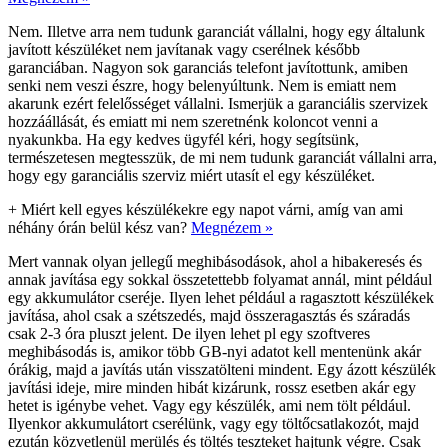
Nem. Illetve arra nem tudunk garanciát vállalni, hogy egy általunk
javított készüléket nem javítanak vagy cserélnek később
garanciában. Nagyon sok garanciás telefont javítottunk, amiben
senki nem veszi észre, hogy belenyúltunk. Nem is emiatt nem
akarunk ezért felelősséget vállalni. Ismerjük a garanciális szervizek
hozzáállását, és emiatt mi nem szeretnénk koloncot venni a
nyakunkba. Ha egy kedves ügyfél kéri, hogy segítsünk,
természetesen megtesszük, de mi nem tudunk garanciát vállalni arra,
hogy egy garanciális szerviz miért utasít el egy készüléket.
+
Miért kell egyes készülékekre egy napot várni, amíg van ami
néhány órán belül kész van?
Megnézem »
Mert vannak olyan jellegű meghibásodások, ahol a hibakeresés és
annak javítása egy sokkal összetettebb folyamat annál, mint például
egy akkumulátor cseréje. Ilyen lehet például a ragasztott készülékek
javítása, ahol csak a szétszedés, majd összeragasztás és száradás
csak 2-3 óra pluszt jelent. De ilyen lehet pl egy szoftveres
meghibásodás is, amikor több GB-nyi adatot kell mentenünk akár
órákig, majd a javítás után visszatölteni mindent. Egy ázott készülék
javítási ideje, mire minden hibát kizárunk, rossz esetben akár egy
hetet is igénybe vehet. Vagy egy készülék, ami nem tölt például.
Ilyenkor akkumulátort cserélünk, vagy egy töltőcsatlakozót, majd
ezután közvetlenül merülés és töltés teszteket hajtunk végre. Csak