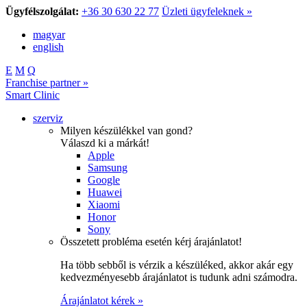
Ügyfélszolgálat:
+36 30 630 22 77
Üzleti ügyfeleknek »
magyar
english
E
M
Q
Franchise partner »
Smart Clinic
szerviz
Milyen készülékkel van gond?
Válaszd ki a márkát!
Apple
Samsung
Google
Huawei
Xiaomi
Honor
Sony
Összetett probléma esetén kérj árajánlatot!
Ha több sebből is vérzik a készüléked, akkor akár egy
kedvezményesebb árajánlatot is tudunk adni számodra.
Árajánlatot kérek »