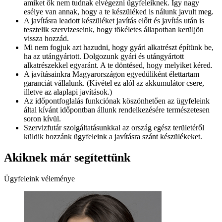
amiket ők nem tudnak elvégezni ügyfeleiknek. Így nagy
esélye van annak, hogy a te készüléked is nálunk javult meg.
A javításra leadott készüléket javítás előtt és javítás után is
tesztelik szervizeseink, hogy tökéletes állapotban kerüljön
vissza hozzád.
Mi nem fogjuk azt hazudni, hogy gyári alkatrészt építünk be,
ha az utángyártott. Dolgozunk gyári és utángyártott
alkatrészekkel egyaránt. A te döntésed, hogy melyiket kéred.
A javításainkra Magyarországon egyedüliként élettartam
garanciát vállalunk. (Kivétel ez alól az akkumulátor csere,
illetve az alaplapi javítások.)
Az időpontfoglalás funkciónak köszönhetően az ügyfeleink
által kívánt időpontban állunk rendelkezésére természetesen
soron kívül.
Szervizfutár szolgáltatásunkkal az ország egész területéről
küldik hozzánk ügyfeleink a javításra szánt készülékeket.
Akiknek már segítettünk
Ügyfeleink véleménye