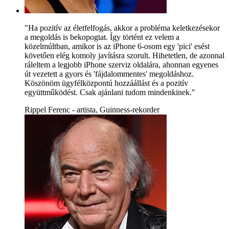
"Ha pozitív az életfelfogás, akkor a probléma keletkezésekor
a megoldás is bekopogtat. Így történt ez velem a
közelmúltban, amikor is az iPhone 6-osom egy 'pici' esést
követően elég komoly javításra szorult. Hihetetlen, de azonnal
ráleltem a legjobb iPhone szerviz oldalára, ahonnan egyenes
út vezetett a gyors és 'fájdalommentes' megoldáshoz.
Köszönöm ügyfélközpontú hozzáállást és a pozitív
együttműködést. Csak ajánlani tudom mindenkinek."
Rippel Ferenc - artista, Guinness-rekorder