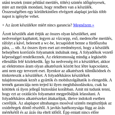
utáni tesztek (mint például merülés, töltés) szintén időigényesek,
mire azt merjük mondani, hogy rendben van a készülék.
Összességében egy körültekintően elvégzett alaplapi javítás több
napot is igénybe vehet.
+
Az ázott készülékre miért nincs garancia?
Megnézem »
Ázott készülék alatt értjük az összes olyan készüléket, ami
nedvességet kaphatott, legyen az vízcsepp, eső, medencébe merülés,
ráfolyt a kávé, beleesett a wc-be, lecsapódott benne a fürdőszoba
pára, ... stb. Az összes ilyen eset azt eredményezi, hogy a készülék
belsejében korróziós folyamatok indulnak meg. A folyadékok vezető
képességgel rendelkeznek. Az elektromosság mindig a legkisebb
ellenállás felé közlekedik. Így ha nedvesség éri a készüléket, akkor
az elektromos áram olyan alkatrészek között hoz létre kapcsolatot,
ami nem egy tervezett eset. Ilyenkor az alkatrészek túlműködnek és
tönkreteszik a készüléket. A folyadékkáros készülékek
tulajdonosainak kezét a gyártók és mobilszolgáltatók is elengedik. A
termék garanciája nem terjed ki ilyen meghibásodásokra, csak ha
kötöttek rá ilyen jellegű biztosítást korábban. Amit mi tudunk tenni,
hogy ezt az oxidációs folyamatot megpróbáljuk lelassítani. A
folyadékkáros alkatrészeket áttakarítjuk, illetve indokolt esetben
cseréljük. Az alaplapot ultrahangos mosóval szintén megtisztítjuk az
oxidrétegek döntő részétől. A javítás hatékonysága függ az ázás
mértékétől és az ázás óta eltelt időtől. Épp emiatt nincs előre