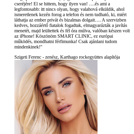
cseréjére! El se hittem, hogy ilyen van! ….és ami a
legfontosabb: itt nincs olyan, hogy valahová elküldik, ahol
ismeretlenek kezén forog a telefon és nem tudható, ki, miért
láthatja az ember privát és bizalmas dolgait…. A szervizben
kedves, hozzáértő fiatalok fogadtak, elmagyarázták a javítás
menetét, majd leültettek és fél óra múlva, valóban készen volt
az iPhone! Köszönöm SMART CLINIC, ez európai
működés, mondhatni férfimunka! Csak ajánlani tudom
mindenkinek!"
Szigeti Ferenc - zenész, Karthago rockegyüttes alapítója