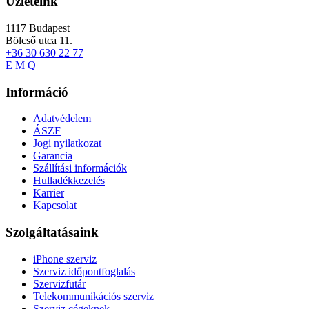
Üzleteink
1117
Budapest
Bölcső utca 11.
+36 30 630 22 77
E
M
Q
Információ
Adatvédelem
ÁSZF
Jogi nyilatkozat
Garancia
Szállítási információk
Hulladékkezelés
Karrier
Kapcsolat
Szolgáltatásaink
iPhone szerviz
Szerviz időpontfoglalás
Szervizfutár
Telekommunikációs szerviz
Szerviz cégeknek