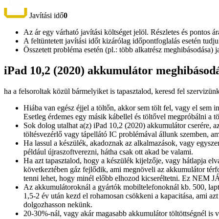
Javítási idő
0
Az ár egy várható javítási költséget jelöl. Részletes és pontos ár
A feltüntetett javítási időt kizárólag időpontfoglalás esetén tud
Összetett probléma esetén (pl.: több alkatrész meghibásodása) 
iPad 10,2 (2020) akkumulátor meghibásodás
ha a felsoroltak közül bármelyiket is tapasztalod, keresd fel szervizün
Hiába van egész éjjel a töltőn, akkor sem tölt fel, vagy el sem 
Esetleg érdemes egy másik kábellel és töltővel megpróbálni a töl
Sok dolog utalhat a(z) iPad 10,2 (2020) akkumulátor cserére, 
töltésvezérlő vagy tápellátó IC problémával állunk szemben, am
Ha lassul a készülék, akadoznak az alkalmazások, vagy egyszer
például újraszoftverezni, hátha csak ott akad be valami.
Ha azt tapasztalod, hogy a készülék kijelzője, vagy hátlapja el
következtében gáz fejlődik, ami megnöveli az akkumulátor térfo
tenni lehet, hogy minél előbb elhozod kicseréltetni. Ez NEM 
Az akkumulátoroknál a gyártók mobiltelefonoknál kb. 500, lapto
1,5-2 év után kezd el rohamosan csökkeni a kapacitása, ami azt
dolgozhasson nekünk.
20-30%-nál, vagy akár magasabb akkumulátor töltöttségnél is vár