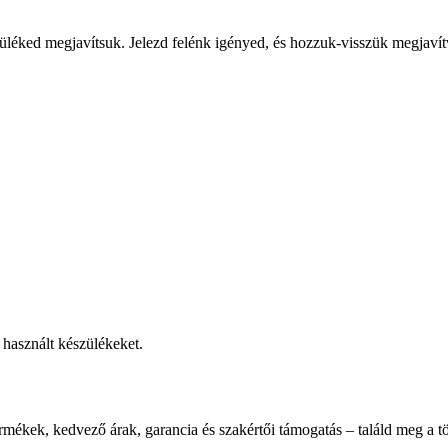
üléked megjavítsuk. Jelezd felénk igényed, és hozzuk-visszük megjavít
használt készülékeket.
rmékek, kedvező árak, garancia és szakértői támogatás – találd meg a tö