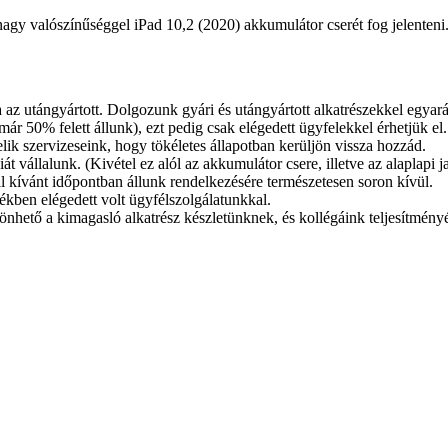
agy valószínűséggel iPad 10,2 (2020) akkumulátor cserét fog jelenteni
 az utángyártott. Dolgozunk gyári és utángyártott alkatrészekkel egyar
ár 50% felett állunk), ezt pedig csak elégedett ügyfelekkel érhetjük el.
sztelik szervizeseink, hogy tökéletes állapotban kerüljön vissza hozzád.
 vállalunk. (Kivétel ez alól az akkumulátor csere, illetve az alaplapi j
l kívánt időpontban állunk rendelkezésére természetesen soron kívül.
ékben elégedett volt ügyfélszolgálatunkkal.
önhető a kimagasló alkatrész készletünknek, és kollégáink teljesítmény