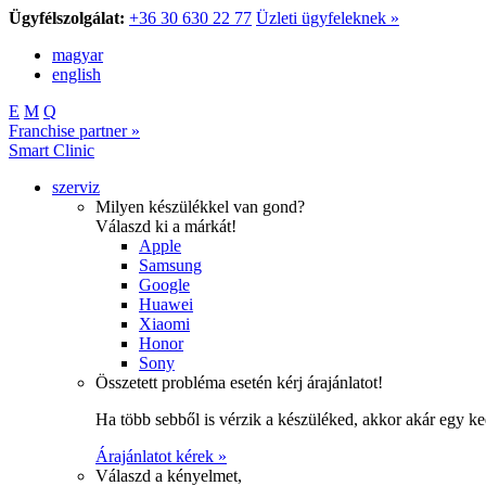
Ügyfélszolgálat:
+36 30 630 22 77
Üzleti ügyfeleknek »
magyar
english
E
M
Q
Franchise partner »
Smart Clinic
szerviz
Milyen készülékkel van gond?
Válaszd ki a márkát!
Apple
Samsung
Google
Huawei
Xiaomi
Honor
Sony
Összetett probléma esetén kérj árajánlatot!
Ha több sebből is vérzik a készüléked, akkor akár egy k
Árajánlatot kérek »
Válaszd a kényelmet,