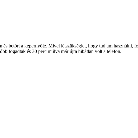
m és betört a képernyője. Mivel létszükséglet, hogy tudjam használni
őbb fogadtak és 30 perc múlva már újra hibátlan volt a telefon.