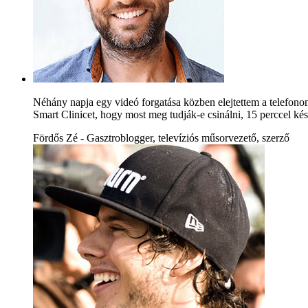
Néhány napja egy videó forgatása közben elejtettem a telefono
Smart Clinicet, hogy most meg tudják-e csinálni, 15 perccel kés
Fördős Zé - Gasztroblogger, televíziós műsorvezető, szerző