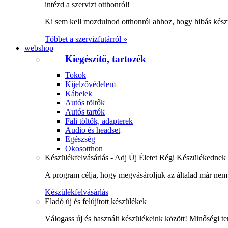
intézd a szervizt otthonról!
Ki sem kell mozdulnod otthonról ahhoz, hogy hibás kész
Többet a szervizfutárról »
webshop
Kiegészítő, tartozék
Tokok
Kijelzővédelem
Kábelek
Autós töltők
Autós tartók
Fali töltők, adapterek
Audio és headset
Egészség
Okosotthon
Készülékfelvásárlás - Adj Új Életet Régi Készülékednek
A program célja, hogy megvásároljuk az általad már nem 
Készülékfelvásárlás
Eladó új és felújított készülékek
Válogass új és használt készülékeink között! Minőségi te