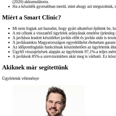
(2020) akkumulátorra.
Ha a készülék gyorsabban merül, mint ahogy azt megszoktuk, n
Miért a Smart Clinic?
Mi nem fogjuk azt hazudni, hogy gyári alkatrészt építünk be, ha
A mi célunk a visszatérő ügyfelek arányának emelése (jelenleg m
A javításra leadott készüléket javítás előtt és javítás után is te
A javításainkra Magyarországon egyedüliként élettartam garanciát
Az időpontfoglalás funkciónak köszönhetően az ügyfeleink álta
Ügyfél visszajelzések alapján az ügyfeleink 97,1%-a teljes mért
A javítások 85%-a szervizeinkben akár meg is várható. Ez kösz
Akiknek már segítettünk
Ügyfeleink véleménye