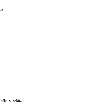
va.
kéletes eszközt!