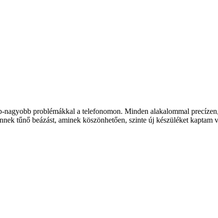
b-nagyobb problémákkal a telefonomon. Minden alakalommal precízen, k
nnek tűnő beázást, aminek köszönhetően, szinte új készüléket kaptam vi