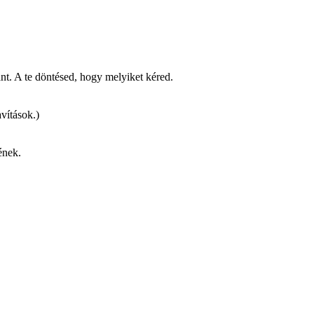
.
ánt. A te döntésed, hogy melyiket kéred.
avítások.)
ének.