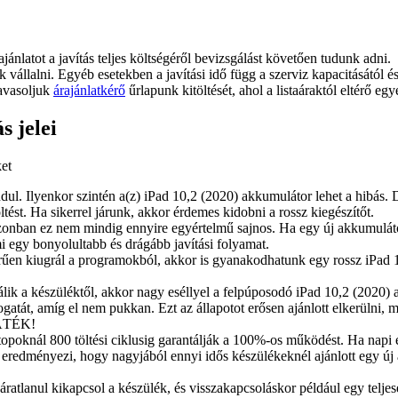
ajánlatot a javítás teljes költségéről bevizsgálást követően tudunk adni.
juk vállalni. Egyéb esetekben a javítási idő függ a szerviz kapacitásától 
javasoljuk
árajánlatkérő
űrlapunk kitöltését, ahol a listaáraktól eltérő egy
 jelei
ket
indul. Ilyenkor szintén a(z) iPad 10,2 (2020) akkumulátor lehet a hibás. 
tést. Ha sikerrel járunk, akkor érdemes kidobni a rossz kiegészítőt.
azonban ez nem mindig ennyire egyértelmű sajnos. Ha egy új akkumuláto
i egy bonyolultabb és drágább javítási folyamat.
űen kiugrál a programokból, akkor is gyanakodhatunk egy rossz iPad 10
válik a készüléktől, akkor nagy eséllyel a felpúposodó iPad 10,2 (2020) 
gatát, amíg el nem pukkan. Ezt az állapotot erősen ajánlott elkerülni,
JÁTÉK!
poknál 800 töltési ciklusig garantálják a 100%-os működést. Ha napi eg
 eredményezi, hogy nagyjából ennyi idős készülékeknél ajánlott egy új 
atlanul kikapcsol a készülék, és visszakapcsoláskor például egy teljese