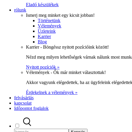
Eladó készülékek
rólunk
Ismerj meg minket egy kicsit jobban!
Történetünk
Vélemények
Üzleteink
Karrier
Blog
Karrier - Böngéssz nyitott pozícióink között!
Nézd meg milyen lehetőségek várnak nálunk most munka
Nyitott pozíciók »
Vélemények - Ők már minket választottak!
Akkor vagyunk elégedettek, ha az ügyfeleink elégedett
Érdekelnek a vélemények »
felvásárlás
kapcsolat
Időpontot foglalok
Keresés