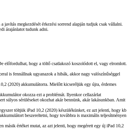
és a javítás megkezdését érkezési sorrend alapján tudjuk csak vállalni.
edi árajánlatot tudunk adni.
De előfordulhat, hogy a töltő csatlakozó koszolódott el, vagy elromlott.
rral is fennállnak ugyanazok a hibák, akkor nagy valószínűséggel
,2 (2020) akkumulátorra. Mielőtt kicseréljük egy újra, érdemes
akkumulátor okozza ezt a problémát. Ilyenkor cellazárlat
 mert súlyos sérüléseket okozhat akár bennünk, akár lakásunkban. Amit
yszer töltjük iPad 10,2 (2020) készülékünket, ez azt jelenti, hogy kb
akkumulátort beszereltetni, hogy továbbra is maximális teljesítményen
n másik értéket mutat, az azt jelenti, hogy megérett egy új iPad 10,2