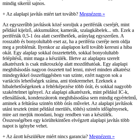
mindig sikerül sajnos.
+
Az alaplapi javítás miért tart tovább?
Megnézem »
Az egyszerűbb javítások közé soroljuk a perifériák cseréjét, mint
például kijelző, akkumulátor, kamerák, szalagkábelek... stb. Ezek a
perifériák 0,5-1 óra alatt cserélhetőek, aránylag egyszerűen. A
rosszabb és bonyolultabb eset az, ha a periféria cseréje nem oldja
meg a problémát. Ilyenkor az alaplapon kell tovább keresni a hiba
okát. Egy alaplap sokkal összetettebb, sokkal bonyolultabb
felépítésű, mint maga a készülék. Illetve az alaplapra szerelt
alkatrészek is csak mikroszkóp alatt mozdíthatóak. Egy alaplapi
meghibásodás nagyon összetett tud lenni, mivel minden alkatrész
mindegyikkel összefüggésben van szinte, ezért nagyon sok a
variációs lehetőségek száma, ami tönkremehet. Ezeknek a
hibalehetőségeknek a feltérképezése több órát, és sokkal nagyobb
szakértelmet igényel. Az alaplapi alkatrészek, mint például IC-k,
ellenállások, kondenzátorok meghibásodása sem mindig egyértelmű,
aminek a feltárása szintén több órás művelet. Az alaplapi javítások
utáni tesztek (mint például merülés, töltés) szintén időigényesek,
mire azt merjük mondani, hogy rendben van a készülék.
Összességében egy körültekintően elvégzett alaplapi javítás több
napot is igénybe vehet.
+
Az ázott készülékre miért nincs garancia?
Megnézem »