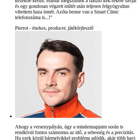
kezekbe került. Hamar megszűntek a riasztó kék-fekete sávjai
és egy gondosan végzett műtét után teljesen felgyógyultan
vihettem haza ismét. Azóta benne van a Smart Clinic
telefonszáma is...!"
Pierrot - énekes, producer, játékfejlesztő
Ahogy a versenypályán, úgy a mindennapjaim során is
rendkívül fontos számomra az idő, a sebesség és a precizitás.
Ha ezek közül bármelyikkel probléma adódik, akár több havi