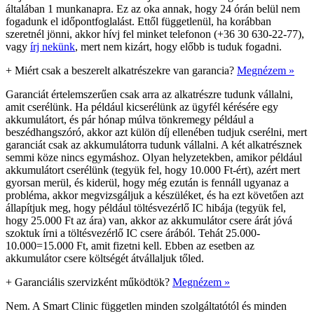
általában 1 munkanapra. Ez az oka annak, hogy 24 órán belül nem
fogadunk el időpontfoglalást. Ettől függetlenül, ha korábban
szeretnél jönni, akkor hívj fel minket telefonon (+36 30 630-22-77),
vagy
írj nekünk
, mert nem kizárt, hogy előbb is tuduk fogadni.
+
Miért csak a beszerelt alkatrészekre van garancia?
Megnézem »
Garanciát értelemszerűen csak arra az alkatrészre tudunk vállalni,
amit cserélünk. Ha például kicserélünk az ügyfél kérésére egy
akkumulátort, és pár hónap múlva tönkremegy például a
beszédhangszóró, akkor azt külön díj ellenében tudjuk cserélni, mert
garanciát csak az akkumulátorra tudunk vállalni. A két alkatrésznek
semmi köze nincs egymáshoz. Olyan helyzetekben, amikor például
akkumulátort cserélünk (tegyük fel, hogy 10.000 Ft-ért), azért mert
gyorsan merül, és kiderül, hogy még ezután is fennáll ugyanaz a
probléma, akkor megvizsgáljuk a készüléket, és ha ezt követően azt
állapítjuk meg, hogy például töltésvezérlő IC hibája (tegyük fel,
hogy 25.000 Ft az ára) van, akkor az akkumulátor csere árát jóvá
szoktuk írni a töltésvezérlő IC csere árából. Tehát 25.000-
10.000=15.000 Ft, amit fizetni kell. Ebben az esetben az
akkumulátor csere költségét átvállaljuk tőled.
+
Garanciális szervizként működtök?
Megnézem »
Nem. A Smart Clinic független minden szolgáltatótól és minden