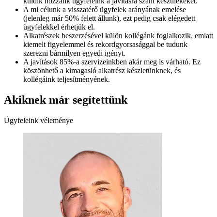
küldik hozzánk ügyfeleink a javításra szánt készülékeket.
A mi célunk a visszatérő ügyfelek arányának emelése
(jelenleg már 50% felett állunk), ezt pedig csak elégedett
ügyfelekkel érhetjük el.
Alkatrészek beszerzésével külön kollégánk foglalkozik, emiatt
kiemelt figyelemmel és rekordgyorsasággal be tudunk
szerezni bármilyen egyedi igényt.
A javítások 85%-a szervizeinkben akár meg is várható. Ez
köszönhető a kimagasló alkatrész készletünknek, és
kollégáink teljesítményének.
Akiknek már segítettünk
Ügyfeleink véleménye