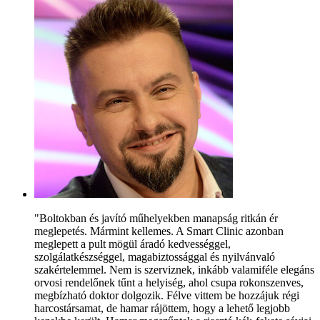
"Boltokban és javító műhelyekben manapság ritkán ér
meglepetés. Mármint kellemes. A Smart Clinic azonban
meglepett a pult mögül áradó kedvességgel,
szolgálatkészséggel, magabiztossággal és nyilvánvaló
szakértelemmel. Nem is szerviznek, inkább valamiféle elegáns
orvosi rendelőnek tűnt a helyiség, ahol csupa rokonszenves,
megbízható doktor dolgozik. Félve vittem be hozzájuk régi
harcostársamat, de hamar rájöttem, hogy a lehető legjobb