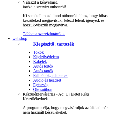
Válaszd a kényelmet,
intézd a szervizt otthonról!
Ki sem kell mozdulnod otthonról ahhoz, hogy hibás
készüléked megjavítsuk. Jelezd felénk igényed, és
hozzuk-visszük megjavítva.
Többet a szervizfutárról »
webshop
Kiegészítő, tartozék
Tokok
Kijelzővédelem
Kábelek
Autós töltők
Autós tartók
Fali töltők, adapterek
Audio és headset
Egészség
Okosotthon
Készülékfelvásárlás - Adj Új Életet Régi
Készülékednek
A program célja, hogy megvásároljuk az általad már
nem használt készülékeket.