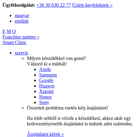
Ügyfélszolgálat:
+36 30 630 22 77
Üzleti ügyfeleknek »
magyar
english
E
M
Q
Franchise partner »
Smart Clinic
szerviz
Milyen készülékkel van gond?
Válaszd ki a márkát!
Apple
Samsung
Google
Huawei
Xiaomi
Honor
Sony
Összetett probléma esetén kérj árajánlatot!
Ha több sebből is vérzik a készüléked, akkor akár egy
kedvezményesebb árajánlatot is tudunk adni számodra.
Árajánlatot kérek »