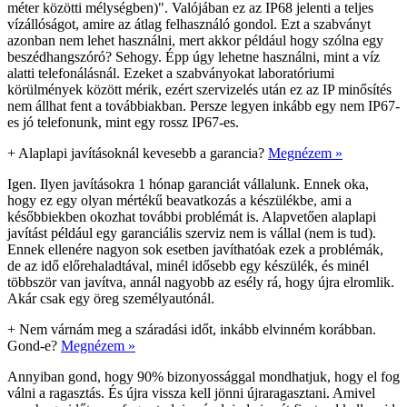
méter közötti mélységben)". Valójában ez az IP68 jelenti a teljes
vízállóságot, amire az átlag felhasználó gondol. Ezt a szabványt
azonban nem lehet használni, mert akkor például hogy szólna egy
beszédhangszóró? Sehogy. Épp úgy lehetne használni, mint a víz
alatti telefonálásnál. Ezeket a szabványokat laboratóriumi
körülmények között mérik, ezért szervizelés után ez az IP minősítés
nem állhat fent a továbbiakban. Persze legyen inkább egy nem IP67-
es jó telefonunk, mint egy rossz IP67-es.
+
Alaplapi javításoknál kevesebb a garancia?
Megnézem »
Igen. Ilyen javításokra 1 hónap garanciát vállalunk. Ennek oka,
hogy ez egy olyan mértékű beavatkozás a készülékbe, ami a
későbbiekben okozhat további problémát is. Alapvetően alaplapi
javítást például egy garanciális szerviz nem is vállal (nem is tud).
Ennek ellenére nagyon sok esetben javíthatóak ezek a problémák,
de az idő előrehaladtával, minél idősebb egy készülék, és minél
többször van javítva, annál nagyobb az esély rá, hogy újra elromlik.
Akár csak egy öreg személyautónál.
+
Nem várnám meg a száradási időt, inkább elvinném korábban.
Gond-e?
Megnézem »
Annyiban gond, hogy 90% bizonyossággal mondhatjuk, hogy el fog
válni a ragasztás. És újra vissza kell jönni újraragasztani. Amivel