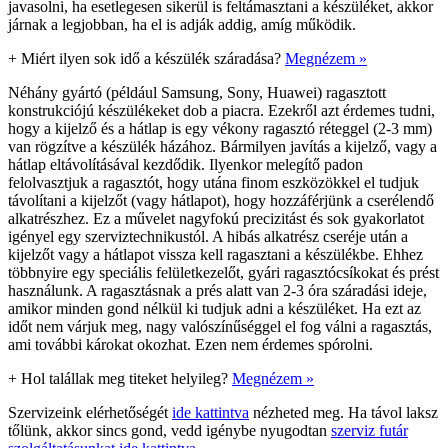
javasolni, ha esetlegesen sikerül is feltámasztani a készüléket, akkor
járnak a legjobban, ha el is adják addig, amíg működik.
+
Miért ilyen sok idő a készülék száradása?
Megnézem »
Néhány gyártó (például Samsung, Sony, Huawei) ragasztott
konstrukciójú készülékeket dob a piacra. Ezekről azt érdemes tudni,
hogy a kijelző és a hátlap is egy vékony ragasztó réteggel (2-3 mm)
van rögzítve a készülék házához. Bármilyen javítás a kijelző, vagy a
hátlap eltávolításával kezdődik. Ilyenkor melegítő padon
felolvasztjuk a ragasztót, hogy utána finom eszközökkel el tudjuk
távolítani a kijelzőt (vagy hátlapot), hogy hozzáférjünk a cserélendő
alkatrészhez. Ez a művelet nagyfokú precizitást és sok gyakorlatot
igényel egy szerviztechnikustól. A hibás alkatrész cseréje után a
kijelzőt vagy a hátlapot vissza kell ragasztani a készülékbe. Ehhez
többnyire egy speciális felületkezelőt, gyári ragasztócsíkokat és prést
használunk. A ragasztásnak a prés alatt van 2-3 óra száradási ideje,
amikor minden gond nélkül ki tudjuk adni a készüléket. Ha ezt az
időt nem várjuk meg, nagy valószínűséggel el fog válni a ragasztás,
ami további károkat okozhat. Ezen nem érdemes spórolni.
+
Hol talállak meg titeket helyileg?
Megnézem »
Szervizeink elérhetőségét
ide kattintva
nézheted meg. Ha távol laksz
tőlünk, akkor sincs gond, vedd igénybe nyugodtan
szerviz futár