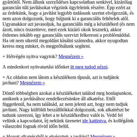
gyártótól. Nem állunk szerződéses kapcsolatban senkivel, kizárólag
garancián túli javításokat végzünk ügyfeleink részére. Épp ezért az
az érdekünk, hogy a javítást legjobb tudásunk szerint elvégezzük, és
nem azon dolgozunk, hogy bújjunk ki a garanciális feltételek alól.
Ugyanakkor azt javasoljuk, ha garanciális még a készüléked (és nem
ázott, nincs összetörve, mert ezek kizáró okok lesznek), akkor
érdemes inkább egy garanciális szervizt felkeresni a problémáddal.
Ha ott nem sikerül megoldást kínálni számodra, akkor nyugodtan
keress meg minket, és megpróbálunk segíteni.
+
Hétvégén nyitva vagytok?
Megnézem »
A mindenkori nyitvatartási időnket
itt meg tudod nézni
.
+
Az oldalon nem látom a készülékem típusát, azt is tudjátok
javítani?
Megnézem »
Döntő többségben azokat a készülékeket találod meg honlapunkon,
amiknek a javításához rendelkezésünkre áll alkatrész. Ettől
függetlenül, ha nem találnád, az nem jelenti azt, hogy nem tudjuk
javítani. Nagy külföldi beszállítókkal dolgozunk, sok alkatrészt be
tudunk szerezni, így lehet a te készülékedhez valót is. Vedd fel
velünk a kapcsolatot, írj nekünk üzenetet
ide kattintva
, és kollégáink
válaszolni fognak rövid időn belül.
+
Hozott alkatrészből is elvégzitek a javítást?
Megnézem »