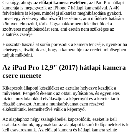
Csakúgy, ahogy
az előlapi kamera esetében
, az iPad Pro hátlapi
kamerája is megegyezik az iPhone 7 hátlapi kamerájával. A 4K
felvételekre is képes, minőségi alkatrész meghibásodása gyakori,
mivel egy érzékeny alkatrészről beszélünk, ami ütődések hatására
könnyen elmozdul, törik. Ugyanakkor nem felejthetjük el a
szoftveres meghibásodást sem, ami esetén nem szükséges az
alkatrész cseréje.
Hosszabb használat során porosodik a kamera lencséje, ilyenkor ha
lehetséges, tisztítjuk azt, hogy a kamera újra az eredeti minőségben
tudjuk működni.
Az iPad Pro 12,9" (2017) hátlapi kamera
csere menete
Kikapcsolt állapotú készüléket az asztalra helyezve kezdjük a
műveletet. Pengetőt ékelünk az oldali nyílásokba, és egyenletes
biztos mozdulatokkal elválasztjuk a képernyőt és a keretet tartó
rögzítő anyagot. Amint a munkafolyamat ezen részével
elkészültünk, leemelhetővé válik a képernyő.
Az alaplaphoz négy szalagkábellel kapcsolódik, ezeket le kell
csatlakoztatnunk, ugyanakkor az alaplapot takaró fedőpaneleket is le
kell csavaroznunk. Az előlapi kamera és hátlapi kamera szinte