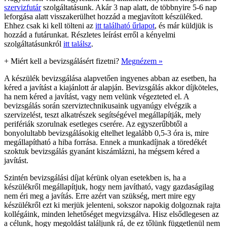
szervizfutár
szolgáltatásunk. Akár 3 nap alatt, de többnyire 5-6 nap
leforgása alatt visszakerülhet hozzád a megjavított készüléked.
Ehhez csak ki kell tölteni az
itt található űrlapot
, és már küldjük is
hozzád a futárunkat. Részletes leírást erről a kényelmi
szolgáltatásunkról
itt találsz
.
+
Miért kell a bevizsgálásért fizetni?
Megnézem »
A készülék bevizsgálása alapvetően ingyenes abban az esetben, ha
kéred a javítást a kiajánlott ár alapján. Bevizsgálás akkor díjköteles,
ha nem kéred a javítást, vagy nem velünk végezteted el. A
bevizsgálás során szerviztechnikusaink ugyanúgy elvégzik a
szervizelést, teszt alkatrészek segítségével megállapítják, mely
perifériák szorulnak esetleges cserére. Az egyszerűbbtől a
bonyolultabb bevizsgálásokig eltelhet legalább 0,5-3 óra is, mire
megállapítható a hiba forrása. Ennek a munkadíjnak a töredékét
szoktuk bevizsgálás gyanánt kiszámlázni, ha mégsem kéred a
javítást.
Szintén bevizsgálási díjat kérünk olyan esetekben is, ha a
készülékről megállapítjuk, hogy nem javítható, vagy gazdaságilag
nem éri meg a javítás. Erre azért van szükség, mert mire egy
készülékről ezt ki merjük jelenteni, sokszor napokig dolgoznak rajta
kollégáink, minden lehetőséget megvizsgálva. Hisz elsődlegesen az
a célunk, hogy megoldást találjunk rá, de ez tőlünk függetlenül nem