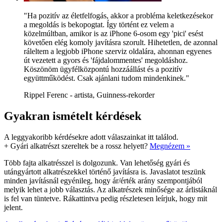
"Ha pozitív az életfelfogás, akkor a probléma keletkezésekor
a megoldás is bekopogtat. Így történt ez velem a
közelmúltban, amikor is az iPhone 6-osom egy 'pici' esést
követően elég komoly javításra szorult. Hihetetlen, de azonnal
ráleltem a legjobb iPhone szerviz oldalára, ahonnan egyenes
út vezetett a gyors és 'fájdalommentes' megoldáshoz.
Köszönöm ügyfélközpontú hozzáállást és a pozitív
együttműködést. Csak ajánlani tudom mindenkinek."
Rippel Ferenc - artista, Guinness-rekorder
Gyakran ismételt kérdések
A leggyakoribb kérdésekre adott válaszainkat itt találod.
+
Gyári alkatrészt szereltek be a rossz helyett?
Megnézem »
Több fajta alkatrésszel is dolgozunk. Van lehetőség gyári és
utángyártott alkatrészekkel történő javításra is. Javaslatot teszünk
minden javításnál egyénileg, hogy ár/érték arány szempontjából
melyik lehet a jobb választás. Az alkatrészek minősége az árlistáknál
is fel van tüntetve. Rákattintva pedig részletesen leírjuk, hogy mit
jelent.