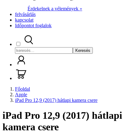
Érdekelnek a vélemények »
felvásárlás
kapcsolat
Időpontot foglalok
Keresés
Főoldal
Apple
iPad Pro 12,9 (2017) hátlapi kamera csere
iPad Pro 12,9 (2017) hátlapi
kamera csere