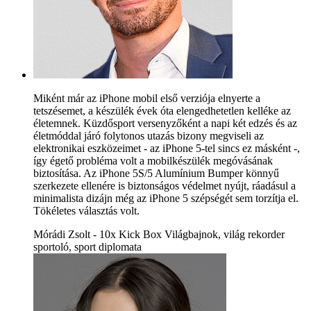
Miként már az iPhone mobil első verziója elnyerte a
tetszésemet, a készülék évek óta elengedhetetlen kelléke az
életemnek. Küzdősport versenyzőként a napi két edzés és az
életmóddal járó folytonos utazás bizony megviseli az
elektronikai eszközeimet - az iPhone 5-tel sincs ez másként -,
így égető probléma volt a mobilkészülék megóvásának
biztosítása. Az iPhone 5S/5 Alumínium Bumper könnyű
szerkezete ellenére is biztonságos védelmet nyújt, ráadásul a
minimalista dizájn még az iPhone 5 szépségét sem torzítja el.
Tökéletes választás volt.
Mórádi Zsolt - 10x Kick Box Világbajnok, világ rekorder
sportoló, sport diplomata