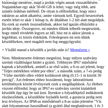
biztonsági mentésre, majd a javítás végén annak visszatöltésére.
Napjainkban egy akár 50-60 GB is lehet, vagy még több, ami
szintén órákban mérhető. De olyan is előfordulhat, hogy nincs
raktáron az adott alkatrész, amire várnunk kell. Egyedi beszerzések
esetén lehet ez akár 1 hónap is, de általában 1-2 hét alatt megoldjuk.
Ha ezek az esetek összeadódnak, akkor tud igazán elhúzódni a
javítás ideje. Összegezve, mi minden tőlünk telhetőt megteszünk,
hogy minél rövidebb legyen az idő, hisz mi is akkor járunk a
legjobban, ez közös érdekünk. Feleslegesen mi sem ülünk
készülékeken, mert magától nem fog meggyógyulni.
+
Vízálló marad a készülék a javítás után is?
Megnézem »
Nem. Mindenesetre érdemes megnézni, hogy milyen szabvány
szerinti vízállóságot hirdet a gyártó. Többnyire IP67 minősítést
kapnak a készülékek, aminél a az első szám, a 6-os azt jelenti, hogy
"Teljes mértékben védett por ellen", a második szám, a 7-es pedig
"Vízbe merülés ellen védett korlátozott ideig (0,15–1 m között 30
percig)". Azt érdemes ehhez hozzátenni, hogy laboratóriumi
körülmények között érvényesek ezek a megállapítások. Az életben
viszont előfordul, hogy az IP67-es szabvány szerint kialakított
készülék épp úgy be tud ázni. Ilyenkor a folyadékjelző indikátorok
elszíneződnek, a készülékbe foyladék kerül, a garancia pedig nem
lesz érvényes. Az IP68-as minősítésnél a 8-as szám jelentése "Víz
alatt folyamatosan használható (a gyártó által meghatározott, 1 és 3