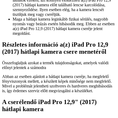
láthatók ezeken, azt könnyen előidézheti a(z) iPad Pro 12,9
(2017) hátlapi kamera előtt található lencse karcolódása,
szennyeződése. Ilyen esetben elég, ha a kamera lencsét
tisztítjuk meg vagy cseréljük.
Maga a hátlapi kamera leginkább fizikai sérülés, nagyobb
nyomás vagy beázás esetén hibásodik meg. Ebben az esetben
a(z) iPad Pro 12,9 (2017) hátlapi kamera cseréje jelent
megoldást.
Részletes információ a(z) iPad Pro 12,9
(2017) hátlapi kamera csere menetéről
Összefoglaljuk azokat a termék tulajdonságokat, amelyek valódi
előnyt jelentek a számodra
Abban az esetben ajánlott a hátlapi kamera cseréje, ha megfelelő
fényviszonyok mellett, a készített képek minősége nem megfelelő.
Mivel a problémát jelentheti szoftveres és hardveres meghibásodás
is, így érdemes szerviz előtt megvizsgálni a készüléket.
A cserélendő iPad Pro 12,9" (2017)
hátlapi kamera