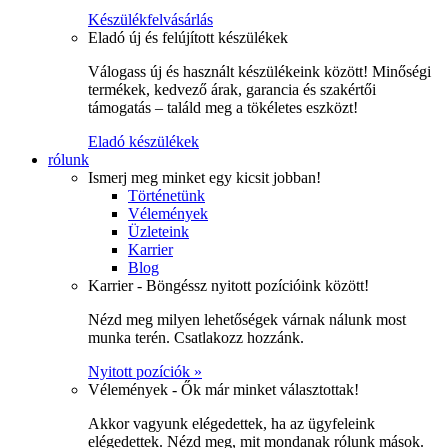
Készülékfelvásárlás
Eladó új és felújított készülékek
Válogass új és használt készülékeink között! Minőségi
termékek, kedvező árak, garancia és szakértői
támogatás – találd meg a tökéletes eszközt!
Eladó készülékek
rólunk
Ismerj meg minket egy kicsit jobban!
Történetünk
Vélemények
Üzleteink
Karrier
Blog
Karrier - Böngéssz nyitott pozícióink között!
Nézd meg milyen lehetőségek várnak nálunk most
munka terén. Csatlakozz hozzánk.
Nyitott pozíciók »
Vélemények - Ők már minket választottak!
Akkor vagyunk elégedettek, ha az ügyfeleink
elégedettek. Nézd meg, mit mondanak rólunk mások.