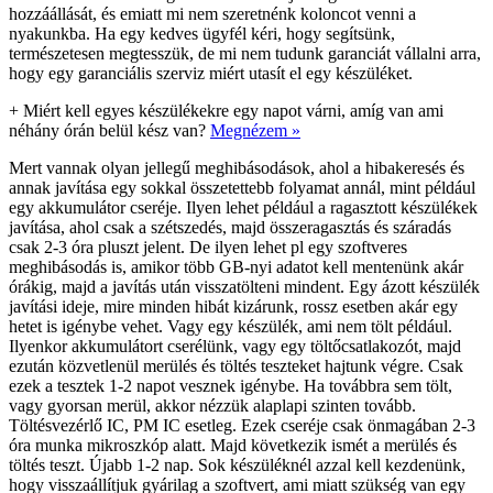
hozzáállását, és emiatt mi nem szeretnénk koloncot venni a
nyakunkba. Ha egy kedves ügyfél kéri, hogy segítsünk,
természetesen megtesszük, de mi nem tudunk garanciát vállalni arra,
hogy egy garanciális szerviz miért utasít el egy készüléket.
+
Miért kell egyes készülékekre egy napot várni, amíg van ami
néhány órán belül kész van?
Megnézem »
Mert vannak olyan jellegű meghibásodások, ahol a hibakeresés és
annak javítása egy sokkal összetettebb folyamat annál, mint például
egy akkumulátor cseréje. Ilyen lehet például a ragasztott készülékek
javítása, ahol csak a szétszedés, majd összeragasztás és száradás
csak 2-3 óra pluszt jelent. De ilyen lehet pl egy szoftveres
meghibásodás is, amikor több GB-nyi adatot kell mentenünk akár
órákig, majd a javítás után visszatölteni mindent. Egy ázott készülék
javítási ideje, mire minden hibát kizárunk, rossz esetben akár egy
hetet is igénybe vehet. Vagy egy készülék, ami nem tölt például.
Ilyenkor akkumulátort cserélünk, vagy egy töltőcsatlakozót, majd
ezután közvetlenül merülés és töltés teszteket hajtunk végre. Csak
ezek a tesztek 1-2 napot vesznek igénybe. Ha továbbra sem tölt,
vagy gyorsan merül, akkor nézzük alaplapi szinten tovább.
Töltésvezérlő IC, PM IC esetleg. Ezek cseréje csak önmagában 2-3
óra munka mikroszkóp alatt. Majd következik ismét a merülés és
töltés teszt. Újabb 1-2 nap. Sok készüléknél azzal kell kezdenünk,
hogy visszaállítjuk gyárilag a szoftvert, ami miatt szükség van egy