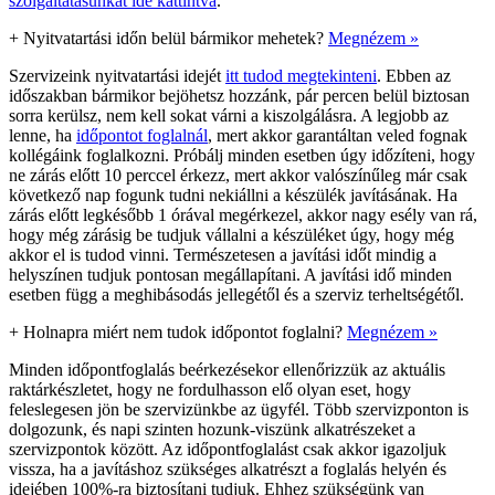
szolgáltatásunkat ide kattintva
.
+
Nyitvatartási időn belül bármikor mehetek?
Megnézem »
Szervizeink nyitvatartási idejét
itt tudod megtekinteni
. Ebben az
időszakban bármikor bejöhetsz hozzánk, pár percen belül biztosan
sorra kerülsz, nem kell sokat várni a kiszolgálásra. A legjobb az
lenne, ha
időpontot foglalnál
, mert akkor garantáltan veled fognak
kollégáink foglalkozni. Próbálj minden esetben úgy időzíteni, hogy
ne zárás előtt 10 perccel érkezz, mert akkor valószínűleg már csak
következő nap fogunk tudni nekiállni a készülék javításának. Ha
zárás előtt legkésőbb 1 órával megérkezel, akkor nagy esély van rá,
hogy még zárásig be tudjuk vállalni a készüléket úgy, hogy még
akkor el is tudod vinni. Természetesen a javítási időt mindig a
helyszínen tudjuk pontosan megállapítani. A javítási idő minden
esetben függ a meghibásodás jellegétől és a szerviz terheltségétől.
+
Holnapra miért nem tudok időpontot foglalni?
Megnézem »
Minden időpontfoglalás beérkezésekor ellenőrizzük az aktuális
raktárkészletet, hogy ne fordulhasson elő olyan eset, hogy
feleslegesen jön be szervizünkbe az ügyfél. Több szervizponton is
dolgozunk, és napi szinten hozunk-viszünk alkatrészeket a
szervizpontok között. Az időpontfoglalást csak akkor igazoljuk
vissza, ha a javításhoz szükséges alkatrészt a foglalás helyén és
idejében 100%-ra biztosítani tudjuk. Ehhez szükségünk van