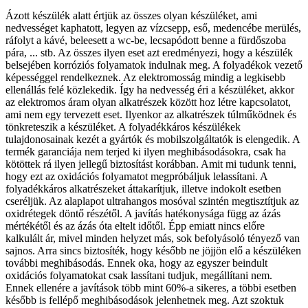
Ázott készülék alatt értjük az összes olyan készüléket, ami
nedvességet kaphatott, legyen az vízcsepp, eső, medencébe merülés,
ráfolyt a kávé, beleesett a wc-be, lecsapódott benne a fürdőszoba
pára, ... stb. Az összes ilyen eset azt eredményezi, hogy a készülék
belsejében korróziós folyamatok indulnak meg. A folyadékok vezető
képességgel rendelkeznek. Az elektromosság mindig a legkisebb
ellenállás felé közlekedik. Így ha nedvesség éri a készüléket, akkor
az elektromos áram olyan alkatrészek között hoz létre kapcsolatot,
ami nem egy tervezett eset. Ilyenkor az alkatrészek túlműködnek és
tönkreteszik a készüléket. A folyadékkáros készülékek
tulajdonosainak kezét a gyártók és mobilszolgáltatók is elengedik. A
termék garanciája nem terjed ki ilyen meghibásodásokra, csak ha
kötöttek rá ilyen jellegű biztosítást korábban. Amit mi tudunk tenni,
hogy ezt az oxidációs folyamatot megpróbáljuk lelassítani. A
folyadékkáros alkatrészeket áttakarítjuk, illetve indokolt esetben
cseréljük. Az alaplapot ultrahangos mosóval szintén megtisztítjuk az
oxidrétegek döntő részétől. A javítás hatékonysága függ az ázás
mértékétől és az ázás óta eltelt időtől. Épp emiatt nincs előre
kalkulált ár, mivel minden helyzet más, sok befolyásoló tényező van
sajnos. Arra sincs biztosíték, hogy később ne jöjjön elő a készüléken
további meghibásodás. Ennek oka, hogy az egyszer beindult
oxidációs folyamatokat csak lassítani tudjuk, megállítani nem.
Ennek ellenére a javítások több mint 60%-a sikeres, a többi esetben
később is fellépő meghibásodások jelenhetnek meg. Azt szoktuk