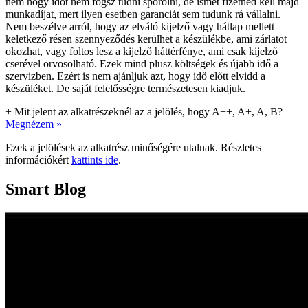
nem hogy időt nem fogsz tudni spórolni, de ismét fizetned kell majd
munkadíjat, mert ilyen esetben garanciát sem tudunk rá vállalni.
Nem beszélve arról, hogy az elváló kijelző vagy hátlap mellett
keletkező résen szennyeződés kerülhet a készülékbe, ami zárlatot
okozhat, vagy foltos lesz a kijelző háttérfénye, ami csak kijelző
cserével orvosolható. Ezek mind plusz költségek és újabb idő a
szervizben. Ezért is nem ajánljuk azt, hogy idő előtt elvidd a
készüléket. De saját felelősségre természetesen kiadjuk.
+
Mit jelent az alkatrészeknél az a jelölés, hogy A++, A+, A, B?
Megnézem »
Ezek a jelölések az alkatrész minőségére utalnak. Részletes
információkért
kattints ide
.
Smart Blog