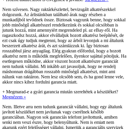
Nem szívesen. Nagy raktárkészlettel, bevizsgált alkatrészekkel
dolgozunk. Az árlistánkban található árak nagy részben a
munkadíjból tevődnek össze. Biztosak vagyunk benne, hogy sokkal
jobb minőségű alkatrésszel rendelkezünk és sokkal olcsóbban is
jutunk hozzá, mint amennyiért megrendeled pl. az eBay-ről. Ha
ragaszkodsz hozzá, akkor elvállaljuk hozott alkatrész beépítését, de
ezt csak úgy tudjuk megtenni, hogy az árból levonjuk a mi általunk
beszerzett alkatrész árát, és azt számlázzuk ki. Így biztosan
rosszabbul jársz anyagilag. Elég gyakran előfordul, hogy a hozott
alkatrész nem is működik megfelelően, ilyenkor sajáttal pótoljuk. Ha
esetlegesen működne, akkor viszont hozott alkatrészre garanciát
nem tudunk vállalni. Mi inkább azt javasoljuk, hogy ne rendelj
máshonnan drágábban rosszabb minőségű alkatrészt, mint ami
nálunk van raktáron. Nem lesz olcsóbb sem, és ha gond lenne vele,
akkor nincs kihez fordulni garancia miatt.
+
Megmarad-e a gyári garancia miután szereltétek a készüléket?
Megnézem »
Nem. Illetve arra nem tudunk garanciát vállalni, hogy egy általunk
javított készüléket nem javítanak vagy cserélnek később
garanciában. Nagyon sok garanciás telefont javítottunk, amiben
senki nem veszi észre, hogy belenyúltunk. Nem is emiatt nem
akarunk ezért felelősséget vállalni. Ismerjük a garanciális szervizek