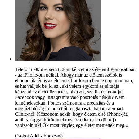
Telefon nélkül el sem tudom képzelni az életem! Pontosabban
- az iPhone-om nélkül. Ahogy már az előttem szólok is
elmondták, én is az életemet hordozom benne nap, mint nap,
és hát valljuk be, ki az , aki velem egykorú és el tudja
képzelni az életét üzenetek, hívások, szelfik és mondjuk
Facebook vagy Instagramra való posztolás nélkül? Nem
lennének sokan. Fontos számomra a precizitás és a
megbízhatóság: mindkettőt megtapasztalhattam a Smart
Clinic-nél! Köszönöm nekik, hogy életem első iPhone-ját,
amihez foggal-körömmel ragaszkodtam,sikerült újjá
varázsolniuk! Ők most tényleg egy életet mentettek meg...
Csobot Adél - Énekesnő