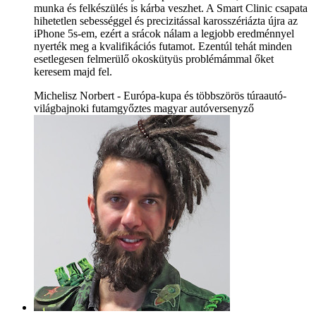
munka és felkészülés is kárba veszhet. A Smart Clinic csapata
hihetetlen sebességgel és precizitással karosszériázta újra az
iPhone 5s-em, ezért a srácok nálam a legjobb eredménnyel
nyerték meg a kvalifikációs futamot. Ezentúl tehát minden
esetlegesen felmerülő okoskütyüs problémámmal őket
keresem majd fel.
Michelisz Norbert - Európa-kupa és többszörös túraautó-
világbajnoki futamgyőztes magyar autóversenyző