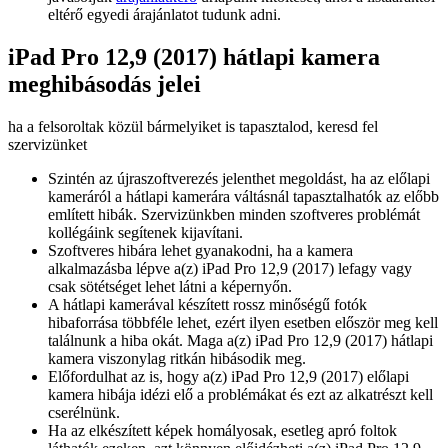
eltérő egyedi árajánlatot tudunk adni.
iPad Pro 12,9 (2017) hátlapi kamera
meghibásodás jelei
ha a felsoroltak közül bármelyiket is tapasztalod, keresd fel
szervizünket
Szintén az újraszoftverezés jelenthet megoldást, ha az előlapi
kameráról a hátlapi kamerára váltásnál tapasztalhatók az előbb
említett hibák. Szervizünkben minden szoftveres problémát
kollégáink segítenek kijavítani.
Szoftveres hibára lehet gyanakodni, ha a kamera
alkalmazásba lépve a(z) iPad Pro 12,9 (2017) lefagy vagy
csak sötétséget lehet látni a képernyőn.
A hátlapi kamerával készített rossz minőségű fotók
hibaforrása többféle lehet, ezért ilyen esetben először meg kell
találnunk a hiba okát. Maga a(z) iPad Pro 12,9 (2017) hátlapi
kamera viszonylag ritkán hibásodik meg.
Előfordulhat az is, hogy a(z) iPad Pro 12,9 (2017) előlapi
kamera hibája idézi elő a problémákat és ezt az alkatrészt kell
cserélnünk.
Ha az elkészített képek homályosak, esetleg apró foltok