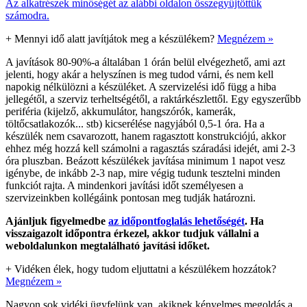
Az alkatrészek minőségét az alábbi oldalon összegyűjtöttük
számodra.
+
Mennyi idő alatt javítjátok meg a készülékem?
Megnézem »
A javítások 80-90%-a általában 1 órán belül elvégezhető, ami azt
jelenti, hogy akár a helyszínen is meg tudod várni, és nem kell
napokig nélkülözni a készüléket. A szervizelési idő függ a hiba
jellegétől, a szerviz terheltségétől, a raktárkészlettől. Egy egyszerűbb
periféria (kijelző, akkumulátor, hangszórók, kamerák,
töltőcsatlakozók... stb) kicserélése nagyjából 0,5-1 óra. Ha a
készülék nem csavarozott, hanem ragasztott konstrukciójú, akkor
ehhez még hozzá kell számolni a ragasztás száradási idejét, ami 2-3
óra pluszban. Beázott készülékek javítása minimum 1 napot vesz
igénybe, de inkább 2-3 nap, mire végig tudunk tesztelni minden
funkciót rajta. A mindenkori javítási időt személyesen a
szervizeinkben kollégáink pontosan meg tudják határozni.
Ajánljuk figyelmedbe
az időpontfoglalás lehetőségét
. Ha
visszaigazolt időpontra érkezel, akkor tudjuk vállalni a
weboldalunkon megtalálható javítási időket.
+
Vidéken élek, hogy tudom eljuttatni a készülékem hozzátok?
Megnézem »
Nagyon sok vidéki ügyfelünk van, akiknek kényelmes megoldás a