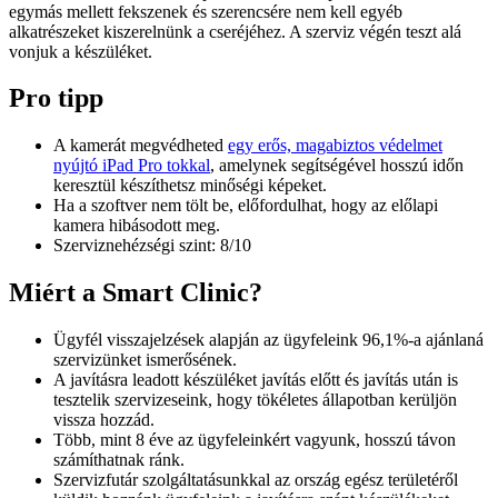
egymás mellett fekszenek és szerencsére nem kell egyéb
alkatrészeket kiszerelnünk a cseréjéhez. A szerviz végén teszt alá
vonjuk a készüléket.
Pro tipp
A kamerát megvédheted
egy erős, magabiztos védelmet
nyújtó iPad Pro tokkal
, amelynek segítségével hosszú időn
keresztül készíthetsz minőségi képeket.
Ha a szoftver nem tölt be, előfordulhat, hogy az előlapi
kamera hibásodott meg.
Szerviznehézségi szint: 8/10
Miért a Smart Clinic?
Ügyfél visszajelzések alapján az ügyfeleink 96,1%-a ajánlaná
szervizünket ismerősének.
A javításra leadott készüléket javítás előtt és javítás után is
tesztelik szervizeseink, hogy tökéletes állapotban kerüljön
vissza hozzád.
Több, mint 8 éve az ügyfeleinkért vagyunk, hosszú távon
számíthatnak ránk.
Szervizfutár szolgáltatásunkkal az ország egész területéről