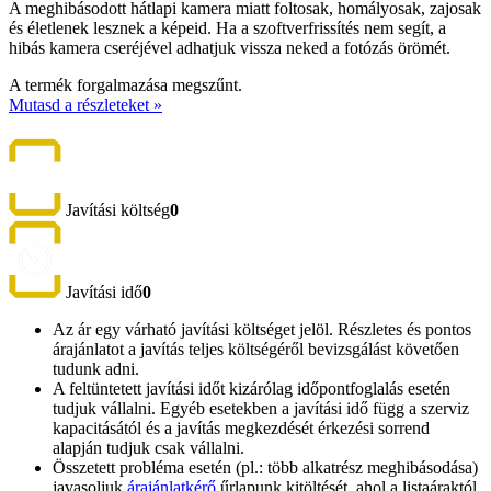
A meghibásodott hátlapi kamera miatt foltosak, homályosak, zajosak
és életlenek lesznek a képeid. Ha a szoftverfrissítés nem segít, a
hibás kamera cseréjével adhatjuk vissza neked a fotózás örömét.
A termék forgalmazása megszűnt.
Mutasd a részleteket »
Javítási költség
0
Javítási idő
0
Az ár egy várható javítási költséget jelöl. Részletes és pontos
árajánlatot a javítás teljes költségéről bevizsgálást követően
tudunk adni.
A feltüntetett javítási időt kizárólag időpontfoglalás esetén
tudjuk vállalni. Egyéb esetekben a javítási idő függ a szerviz
kapacitásától és a javítás megkezdését érkezési sorrend
alapján tudjuk csak vállalni.
Összetett probléma esetén (pl.: több alkatrész meghibásodása)
javasoljuk
árajánlatkérő
űrlapunk kitöltését, ahol a listaáraktól