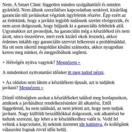
Nem. A Smart Clinic független minden szolgáltatótól és minden
gyártótól. Nem állunk szerződéses kapcsolatban senkivel, kizárólag
garancián túli javításokat végzünk ügyfeleink részére. Épp ezért az
az érdekünk, hogy a javítást legjobb tudásunk szerint elvégezzük, és
nem azon dolgozunk, hogy bújjunk ki a garanciális feltételek alól.
Ugyanakkor azt javasoljuk, ha garanciális még a készüléked (és nem
ázott, nincs összetörve, mert ezek kizáró okok lesznek), akkor
érdemes inkább egy garanciális szervizt felkeresni a problémáddal.
Ha ott nem sikerül megoldást kínálni számodra, akkor nyugodtan
keress meg minket, és megpróbálunk segíteni.
+
Hétvégén nyitva vagytok?
Megnézem »
A mindenkori nyitvatartási időnket
itt meg tudod nézni
.
+
Az oldalon nem látom a készülékem típusát, azt is tudjátok
javítani?
Megnézem »
Döntő többségben azokat a készülékeket találod meg honlapunkon,
amiknek a javításához rendelkezésünkre áll alkatrész. Ettől
függetlenül, ha nem találnád, az nem jelenti azt, hogy nem tudjuk
javítani. Nagy külföldi beszállítókkal dolgozunk, sok alkatrészt be
tudunk szerezni, így lehet a te készülékedhez valót is. Vedd fel
velünk a kapcsolatot, írj nekünk üzenetet
ide kattintva
, és kollégáink
válaszolni fognak rövid időn belül.