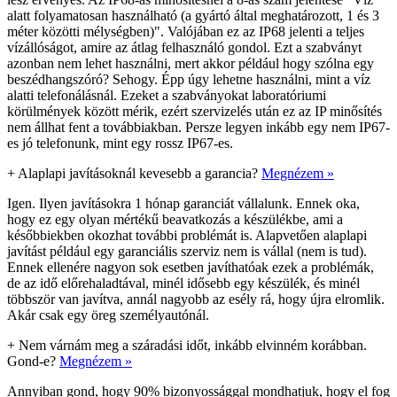
alatt folyamatosan használható (a gyártó által meghatározott, 1 és 3
méter közötti mélységben)". Valójában ez az IP68 jelenti a teljes
vízállóságot, amire az átlag felhasználó gondol. Ezt a szabványt
azonban nem lehet használni, mert akkor például hogy szólna egy
beszédhangszóró? Sehogy. Épp úgy lehetne használni, mint a víz
alatti telefonálásnál. Ezeket a szabványokat laboratóriumi
körülmények között mérik, ezért szervizelés után ez az IP minősítés
nem állhat fent a továbbiakban. Persze legyen inkább egy nem IP67-
es jó telefonunk, mint egy rossz IP67-es.
+
Alaplapi javításoknál kevesebb a garancia?
Megnézem »
Igen. Ilyen javításokra 1 hónap garanciát vállalunk. Ennek oka,
hogy ez egy olyan mértékű beavatkozás a készülékbe, ami a
későbbiekben okozhat további problémát is. Alapvetően alaplapi
javítást például egy garanciális szerviz nem is vállal (nem is tud).
Ennek ellenére nagyon sok esetben javíthatóak ezek a problémák,
de az idő előrehaladtával, minél idősebb egy készülék, és minél
többször van javítva, annál nagyobb az esély rá, hogy újra elromlik.
Akár csak egy öreg személyautónál.
+
Nem várnám meg a száradási időt, inkább elvinném korábban.
Gond-e?
Megnézem »
Annyiban gond, hogy 90% bizonyossággal mondhatjuk, hogy el fog