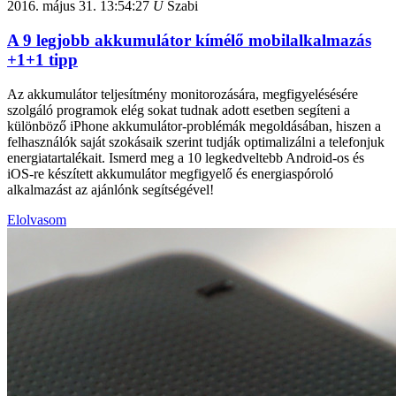
2016. május 31.
13:54:27
U
Szabi
A 9 legjobb akkumulátor kímélő mobilalkalmazás
+1+1 tipp
Az akkumulátor teljesítmény monitorozására, megfigyelésésére
szolgáló programok elég sokat tudnak adott esetben segíteni a
különböző iPhone akkumulátor-problémák megoldásában, hiszen a
felhasználók saját szokásaik szerint tudják optimalizálni a telefonjuk
energiatartalékait. Ismerd meg a 10 legkedveltebb Android-os és
iOS-re készített akkumulátor megfigyelő és energiaspóroló
alkalmazást az ajánlónk segítségével!
Elolvasom