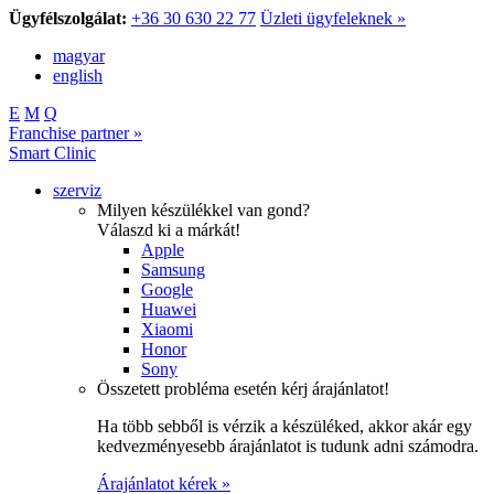
Ügyfélszolgálat:
+36 30 630 22 77
Üzleti ügyfeleknek »
magyar
english
E
M
Q
Franchise partner »
Smart Clinic
szerviz
Milyen készülékkel van gond?
Válaszd ki a márkát!
Apple
Samsung
Google
Huawei
Xiaomi
Honor
Sony
Összetett probléma esetén kérj árajánlatot!
Ha több sebből is vérzik a készüléked, akkor akár egy
kedvezményesebb árajánlatot is tudunk adni számodra.
Árajánlatot kérek »