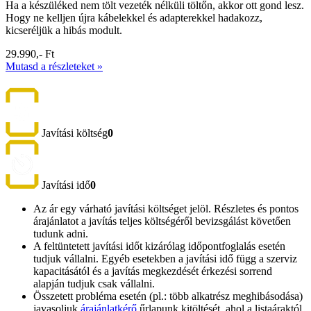
Ha a készüléked nem tölt vezeték nélküli töltőn, akkor ott gond lesz.
Hogy ne kelljen újra kábelekkel és adapterekkel hadakozz,
kicseréljük a hibás modult.
29.990,- Ft
Mutasd a részleteket »
Javítási költség
0
Javítási idő
0
Az ár egy várható javítási költséget jelöl. Részletes és pontos
árajánlatot a javítás teljes költségéről bevizsgálást követően
tudunk adni.
A feltüntetett javítási időt kizárólag időpontfoglalás esetén
tudjuk vállalni. Egyéb esetekben a javítási idő függ a szerviz
kapacitásától és a javítás megkezdését érkezési sorrend
alapján tudjuk csak vállalni.
Összetett probléma esetén (pl.: több alkatrész meghibásodása)
javasoljuk
árajánlatkérő
űrlapunk kitöltését, ahol a listaáraktól