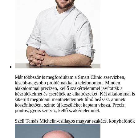
Már többször is megfordultam a Smart Clinic szervizben,
kisebb-nagyobb problémákkal a telefonomon. Minden
alakalommal precízen, kellő szakértelemmel javították a
készülékeimet és cserélték az alkatrészeket. Két alkalommal is
sikerült megoldani menthetetlennek tűnő beázást, aminek
köszönhetően, szinte új készüléket kaptam vissza. Precíz,
pontos, gyors szerviz, kellő szakértelemmel.
Széll Tamás Michelin-csillagos magyar szakács, konyhafőnök