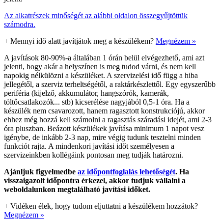
Az alkatrészek minőségét az alábbi oldalon összegyűjtöttük
számodra.
+
Mennyi idő alatt javítjátok meg a készülékem?
Megnézem »
A javítások 80-90%-a általában 1 órán belül elvégezhető, ami azt
jelenti, hogy akár a helyszínen is meg tudod várni, és nem kell
napokig nélkülözni a készüléket. A szervizelési idő függ a hiba
jellegétől, a szerviz terheltségétől, a raktárkészlettől. Egy egyszerűbb
periféria (kijelző, akkumulátor, hangszórók, kamerák,
töltőcsatlakozók... stb) kicserélése nagyjából 0,5-1 óra. Ha a
készülék nem csavarozott, hanem ragasztott konstrukciójú, akkor
ehhez még hozzá kell számolni a ragasztás száradási idejét, ami 2-3
óra pluszban. Beázott készülékek javítása minimum 1 napot vesz
igénybe, de inkább 2-3 nap, mire végig tudunk tesztelni minden
funkciót rajta. A mindenkori javítási időt személyesen a
szervizeinkben kollégáink pontosan meg tudják határozni.
Ajánljuk figyelmedbe
az időpontfoglalás lehetőségét
. Ha
visszaigazolt időpontra érkezel, akkor tudjuk vállalni a
weboldalunkon megtalálható javítási időket.
+
Vidéken élek, hogy tudom eljuttatni a készülékem hozzátok?
Megnézem »