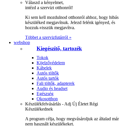
Válaszd a kényelmet,
intézd a szervizt otthonról!
Ki sem kell mozdulnod otthonról ahhoz, hogy hibás
készüléked megjavítsuk. Jelezd felénk igényed, és
hozzuk-visszük megjavítva.
Többet a szervizfutárról »
webshop
Kiegészítő, tartozék
Tokok
Kijelzővédelem
Kábelek
Autós töltők
Autós tartók
Fali töltők, adapterek
Audio és headset
Egészség
Okosotthon
Készülékfelvásárlás - Adj Új Életet Régi
Készülékednek
A program célja, hogy megvásároljuk az általad már
nem használt készülékeket.