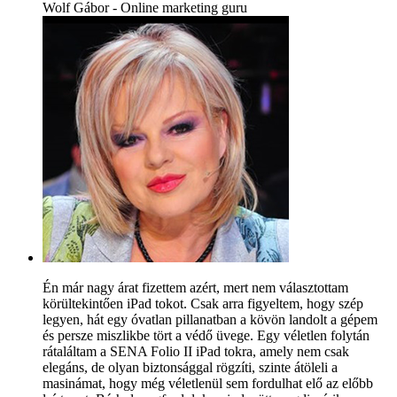
Wolf Gábor - Online marketing guru
Én már nagy árat fizettem azért, mert nem választottam
körültekintően iPad tokot. Csak arra figyeltem, hogy szép
legyen, hát egy óvatlan pillanatban a kövön landolt a gépem
és persze miszlikbe tört a védő üvege. Egy véletlen folytán
rátaláltam a SENA Folio II iPad tokra, amely nem csak
elegáns, de olyan biztonsággal rögzíti, szinte átöleli a
masinámat, hogy még véletlenül sem fordulhat elő az előbb