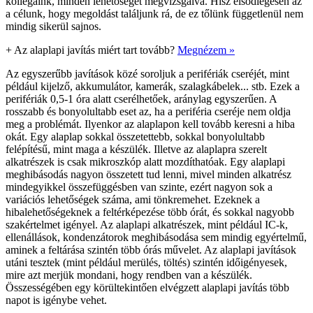
kollégáink, minden lehetőséget megvizsgálva. Hisz elsődlegesen az
a célunk, hogy megoldást találjunk rá, de ez tőlünk függetlenül nem
mindig sikerül sajnos.
+
Az alaplapi javítás miért tart tovább?
Megnézem »
Az egyszerűbb javítások közé soroljuk a perifériák cseréjét, mint
például kijelző, akkumulátor, kamerák, szalagkábelek... stb. Ezek a
perifériák 0,5-1 óra alatt cserélhetőek, aránylag egyszerűen. A
rosszabb és bonyolultabb eset az, ha a periféria cseréje nem oldja
meg a problémát. Ilyenkor az alaplapon kell tovább keresni a hiba
okát. Egy alaplap sokkal összetettebb, sokkal bonyolultabb
felépítésű, mint maga a készülék. Illetve az alaplapra szerelt
alkatrészek is csak mikroszkóp alatt mozdíthatóak. Egy alaplapi
meghibásodás nagyon összetett tud lenni, mivel minden alkatrész
mindegyikkel összefüggésben van szinte, ezért nagyon sok a
variációs lehetőségek száma, ami tönkremehet. Ezeknek a
hibalehetőségeknek a feltérképezése több órát, és sokkal nagyobb
szakértelmet igényel. Az alaplapi alkatrészek, mint például IC-k,
ellenállások, kondenzátorok meghibásodása sem mindig egyértelmű,
aminek a feltárása szintén több órás művelet. Az alaplapi javítások
utáni tesztek (mint például merülés, töltés) szintén időigényesek,
mire azt merjük mondani, hogy rendben van a készülék.
Összességében egy körültekintően elvégzett alaplapi javítás több
napot is igénybe vehet.