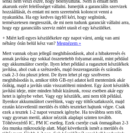
senki nem veszi észre, hogy belenyúltunk. Nem is emiatt nem
akarunk ezért felelősséget vállalni. Ismerjük a garanciális szervizek
hozzáállását, és emiatt mi nem szeretnénk koloncot venni a
nyakunkba. Ha egy kedves ügyfél kéri, hogy segítsünk,
természetesen megtesszük, de mi nem tudunk garanciát vállalni arra,
hogy egy garanciális szerviz miért utasít el egy készüléket.
+
Miért kell egyes készülékekre egy napot várni, amíg van ami
néhány órán belül kész van?
Megnézem »
Mert vannak olyan jellegű meghibásodások, ahol a hibakeresés és
annak javítása egy sokkal összetettebb folyamat annál, mint például
egy akkumulátor cseréje. Ilyen lehet például a ragasztott készülékek
javítása, ahol csak a szétszedés, majd összeragasztás és száradás
csak 2-3 óra pluszt jelent. De ilyen lehet pl egy szoftveres
meghibásodás is, amikor több GB-nyi adatot kell mentenünk akár
órákig, majd a javítás után visszatölteni mindent. Egy ázott készülék
javítási ideje, mire minden hibát kizárunk, rossz esetben akár egy
hetet is igénybe vehet. Vagy egy készülék, ami nem tölt például.
Ilyenkor akkumulátort cserélünk, vagy egy töltőcsatlakozót, majd
ezután közvetlenül merülés és töltés teszteket hajtunk végre. Csak
ezek a tesztek 1-2 napot vesznek igénybe. Ha továbbra sem tölt,
vagy gyorsan merül, akkor nézzük alaplapi szinten tovább.
Töltésvezérlő IC, PM IC esetleg. Ezek cseréje csak önmagában 2-3
óra munka mikroszkóp alatt. Majd következik ismét a merülés és