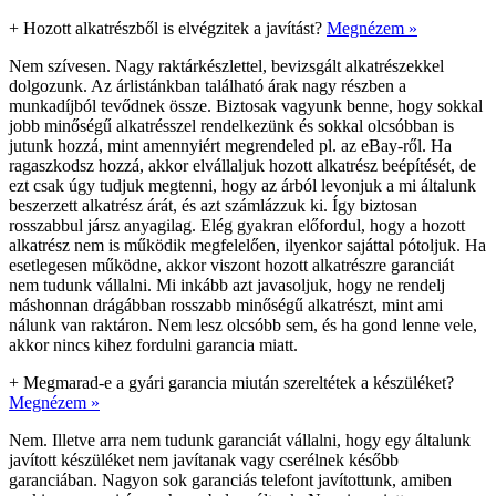
+
Hozott alkatrészből is elvégzitek a javítást?
Megnézem »
Nem szívesen. Nagy raktárkészlettel, bevizsgált alkatrészekkel
dolgozunk. Az árlistánkban található árak nagy részben a
munkadíjból tevődnek össze. Biztosak vagyunk benne, hogy sokkal
jobb minőségű alkatrésszel rendelkezünk és sokkal olcsóbban is
jutunk hozzá, mint amennyiért megrendeled pl. az eBay-ről. Ha
ragaszkodsz hozzá, akkor elvállaljuk hozott alkatrész beépítését, de
ezt csak úgy tudjuk megtenni, hogy az árból levonjuk a mi általunk
beszerzett alkatrész árát, és azt számlázzuk ki. Így biztosan
rosszabbul jársz anyagilag. Elég gyakran előfordul, hogy a hozott
alkatrész nem is működik megfelelően, ilyenkor sajáttal pótoljuk. Ha
esetlegesen működne, akkor viszont hozott alkatrészre garanciát
nem tudunk vállalni. Mi inkább azt javasoljuk, hogy ne rendelj
máshonnan drágábban rosszabb minőségű alkatrészt, mint ami
nálunk van raktáron. Nem lesz olcsóbb sem, és ha gond lenne vele,
akkor nincs kihez fordulni garancia miatt.
+
Megmarad-e a gyári garancia miután szereltétek a készüléket?
Megnézem »
Nem. Illetve arra nem tudunk garanciát vállalni, hogy egy általunk
javított készüléket nem javítanak vagy cserélnek később
garanciában. Nagyon sok garanciás telefont javítottunk, amiben