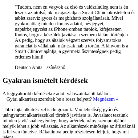
"Tudom, nem én vagyok az első és valószínűleg nem is én
leszek az utolsó, aki magasztalja a Smart Clinic okostelefon és
tablet szerviz gyors és megbízható szolgáltatásait. Mivel
gyakorlatilag minden fontos adatot, névjegyet,
naptárbejegyzést az iPhone-omban tárolok, kifejezetten
fontos, hogy a készülék javítása a szemem láttára történjen.
Az pedig, hogy az általuk végzett szerviz folyamatokra
garanciát is vállalnak, már csak hab a tortán. A lányom is a
Smart Clinicet ajánlja, a gyermeki őszinteségnek pedig
érdemes hinni!"
Deutsch Anita - színésznő
Gyakran ismételt kérdések
A leggyakoribb kérdésekre adott válaszainkat itt találod.
+
Gyári alkatrészt szereltek be a rossz helyett?
Megnézem »
Több fajta alkatrésszel is dolgozunk. Van lehetőség gyári és
utángyártott alkatrészekkel történő javításra is. Javaslatot teszünk
minden javításnál egyénileg, hogy ár/érték arány szempontjából
melyik lehet a jobb választás. Az alkatrészek minősége az árlistáknál
is fel van tüntetve. Rákattintva pedig részletesen leírjuk, hogy mit
jelent.