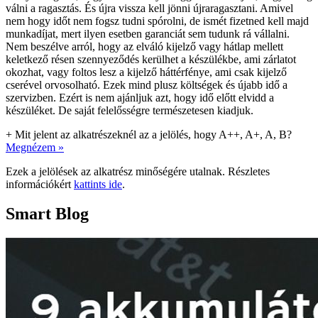
válni a ragasztás. És újra vissza kell jönni újraragasztani. Amivel
nem hogy időt nem fogsz tudni spórolni, de ismét fizetned kell majd
munkadíjat, mert ilyen esetben garanciát sem tudunk rá vállalni.
Nem beszélve arról, hogy az elváló kijelző vagy hátlap mellett
keletkező résen szennyeződés kerülhet a készülékbe, ami zárlatot
okozhat, vagy foltos lesz a kijelző háttérfénye, ami csak kijelző
cserével orvosolható. Ezek mind plusz költségek és újabb idő a
szervizben. Ezért is nem ajánljuk azt, hogy idő előtt elvidd a
készüléket. De saját felelősségre természetesen kiadjuk.
+
Mit jelent az alkatrészeknél az a jelölés, hogy A++, A+, A, B?
Megnézem »
Ezek a jelölések az alkatrész minőségére utalnak. Részletes
információkért
kattints ide
.
Smart Blog