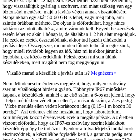
töltés teszt. Újabb 1-2 nap. Sok készüléknél azzal kell kezdenünk,
hogy visszaállítjuk gyárilag a szoftvert, ami miatt szükség van egy
biztonsági mentésre, majd a javítás végén annak visszatöltésére.
Napjainkban egy akár 50-60 GB is lehet, vagy még több, ami
szintén órákban mérhető. De olyan is előfordulhat, hogy nincs
raktáron az adott alkatrész, amire várnunk kell. Egyedi beszerzések
esetén lehet ez akár 1 hónap is, de általában 1-2 hét alatt megoldjuk.
Ha ezek az esetek összeadódnak, akkor tud igazán elhúzódni a
javítás ideje. Összegezve, mi minden tőlünk telhetőt megteszünk,
hogy minél rövidebb legyen az idő, hisz mi is akkor járunk a
legjobban, ez közös érdekünk. Feleslegesen mi sem ülünk
készülékeken, mert magától nem fog meggyógyulni.
+
Vízálló marad a készülék a javítás után is?
Megnézem »
Nem. Mindenesetre érdemes megnézni, hogy milyen szabvány
szerinti vízállóságot hirdet a gyártó. Többnyire IP67 minősítést
kapnak a készülékek, aminél a az első szám, a 6-os azt jelenti, hogy
"Teljes mértékben védett por ellen", a második szám, a 7-es pedig
"Vízbe merülés ellen védett korlátozott ideig (0,15–1 m között 30
percig)". Azt érdemes ehhez hozzátenni, hogy laboratóriumi
körülmények között érvényesek ezek a megállapítások. Az életben
viszont előfordul, hogy az IP67-es szabvány szerint kialakított
készülék épp úgy be tud ázni. Ilyenkor a folyadékjelző indikátorok
elszíneződnek, a készülékbe foyladék kerül, a garancia pedig nem
lesz érvényes. Az IP68-as minősítésnél a 8-as szám jelentése "Víz