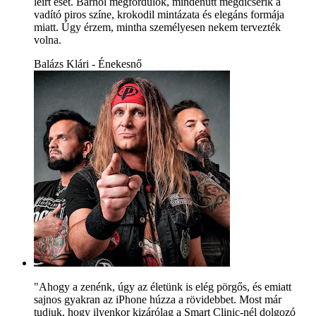
leírt eset. Bárhol megfordulok, mindenütt megdicsérik a
vadító piros színe, krokodil mintázata és elegáns formája
miatt. Úgy érzem, mintha személyesen nekem tervezték
volna.
Balázs Klári - Énekesnő
"Ahogy a zenénk, úgy az életünk is elég pörgős, és emiatt
sajnos gyakran az iPhone húzza a rövidebbet. Most már
tudjuk, hogy ilyenkor kizárólag a Smart Clinic-nél dolgozó