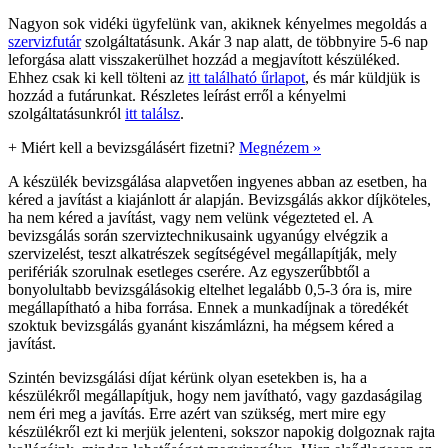
Nagyon sok vidéki ügyfelünk van, akiknek kényelmes megoldás a
szervizfutár
szolgáltatásunk. Akár 3 nap alatt, de többnyire 5-6 nap
leforgása alatt visszakerülhet hozzád a megjavított készüléked.
Ehhez csak ki kell tölteni az
itt található űrlapot
, és már küldjük is
hozzád a futárunkat. Részletes leírást erről a kényelmi
szolgáltatásunkról
itt találsz
.
+
Miért kell a bevizsgálásért fizetni?
Megnézem »
A készülék bevizsgálása alapvetően ingyenes abban az esetben, ha
kéred a javítást a kiajánlott ár alapján. Bevizsgálás akkor díjköteles,
ha nem kéred a javítást, vagy nem velünk végezteted el. A
bevizsgálás során szerviztechnikusaink ugyanúgy elvégzik a
szervizelést, teszt alkatrészek segítségével megállapítják, mely
perifériák szorulnak esetleges cserére. Az egyszerűbbtől a
bonyolultabb bevizsgálásokig eltelhet legalább 0,5-3 óra is, mire
megállapítható a hiba forrása. Ennek a munkadíjnak a töredékét
szoktuk bevizsgálás gyanánt kiszámlázni, ha mégsem kéred a
javítást.
Szintén bevizsgálási díjat kérünk olyan esetekben is, ha a
készülékről megállapítjuk, hogy nem javítható, vagy gazdaságilag
nem éri meg a javítás. Erre azért van szükség, mert mire egy
készülékről ezt ki merjük jelenteni, sokszor napokig dolgoznak rajta