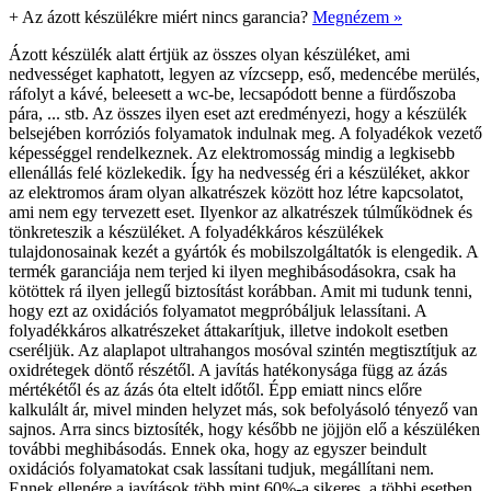
+
Az ázott készülékre miért nincs garancia?
Megnézem »
Ázott készülék alatt értjük az összes olyan készüléket, ami
nedvességet kaphatott, legyen az vízcsepp, eső, medencébe merülés,
ráfolyt a kávé, beleesett a wc-be, lecsapódott benne a fürdőszoba
pára, ... stb. Az összes ilyen eset azt eredményezi, hogy a készülék
belsejében korróziós folyamatok indulnak meg. A folyadékok vezető
képességgel rendelkeznek. Az elektromosság mindig a legkisebb
ellenállás felé közlekedik. Így ha nedvesség éri a készüléket, akkor
az elektromos áram olyan alkatrészek között hoz létre kapcsolatot,
ami nem egy tervezett eset. Ilyenkor az alkatrészek túlműködnek és
tönkreteszik a készüléket. A folyadékkáros készülékek
tulajdonosainak kezét a gyártók és mobilszolgáltatók is elengedik. A
termék garanciája nem terjed ki ilyen meghibásodásokra, csak ha
kötöttek rá ilyen jellegű biztosítást korábban. Amit mi tudunk tenni,
hogy ezt az oxidációs folyamatot megpróbáljuk lelassítani. A
folyadékkáros alkatrészeket áttakarítjuk, illetve indokolt esetben
cseréljük. Az alaplapot ultrahangos mosóval szintén megtisztítjuk az
oxidrétegek döntő részétől. A javítás hatékonysága függ az ázás
mértékétől és az ázás óta eltelt időtől. Épp emiatt nincs előre
kalkulált ár, mivel minden helyzet más, sok befolyásoló tényező van
sajnos. Arra sincs biztosíték, hogy később ne jöjjön elő a készüléken
további meghibásodás. Ennek oka, hogy az egyszer beindult
oxidációs folyamatokat csak lassítani tudjuk, megállítani nem.
Ennek ellenére a javítások több mint 60%-a sikeres, a többi esetben