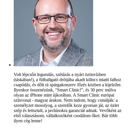
Volt lépcsőn legurulás, szétázás a nyári özönvízben
(táskában!), a fülhallgató drótjába akadt kilincs miatti falhoz
csapódás, és dőlt rá spárgakonzerv főzés közben a kijelzőre.
Ilyenkor összenézünk, “Smart Clinic!”, és 30 perc múlva
olyan az iPhone mint újkorában. A Smart Clinic európai
színvonal - magyar árakon. Nem tudom, hogy csinálják: a
személyzet mosolyog, a szerelők keze gyorsan jár, az üzlet
szép és letisztult, a javításokra garanciát adnak. Vevőként az
első választásom, vállalkozóként csodálom őket. Bár több
ilyen cég lenne!