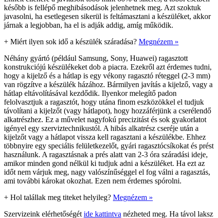
később is fellépő meghibásodások jelenhetnek meg. Azt szoktuk
javasolni, ha esetlegesen sikerül is feltámasztani a készüléket, akkor
járnak a legjobban, ha el is adják addig, amíg működik.
+
Miért ilyen sok idő a készülék száradása?
Megnézem »
Néhány gyártó (például Samsung, Sony, Huawei) ragasztott
konstrukciójú készülékeket dob a piacra. Ezekről azt érdemes tudni,
hogy a kijelző és a hátlap is egy vékony ragasztó réteggel (2-3 mm)
van rögzítve a készülék házához. Bármilyen javítás a kijelző, vagy a
hátlap eltávolításával kezdődik. Ilyenkor melegítő padon
felolvasztjuk a ragasztót, hogy utána finom eszközökkel el tudjuk
távolítani a kijelzőt (vagy hátlapot), hogy hozzáférjünk a cserélendő
alkatrészhez. Ez a művelet nagyfokú precizitást és sok gyakorlatot
igényel egy szerviztechnikustól. A hibás alkatrész cseréje után a
kijelzőt vagy a hátlapot vissza kell ragasztani a készülékbe. Ehhez
többnyire egy speciális felületkezelőt, gyári ragasztócsíkokat és prést
használunk. A ragasztásnak a prés alatt van 2-3 óra száradási ideje,
amikor minden gond nélkül ki tudjuk adni a készüléket. Ha ezt az
időt nem várjuk meg, nagy valószínűséggel el fog válni a ragasztás,
ami további károkat okozhat. Ezen nem érdemes spórolni.
+
Hol talállak meg titeket helyileg?
Megnézem »
Szervizeink elérhetőségét
ide kattintva
nézheted meg. Ha távol laksz