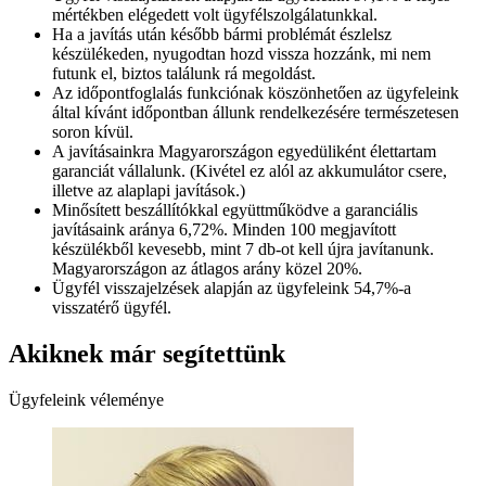
mértékben elégedett volt ügyfélszolgálatunkkal.
Ha a javítás után később bármi problémát észlelsz
készülékeden, nyugodtan hozd vissza hozzánk, mi nem
futunk el, biztos találunk rá megoldást.
Az időpontfoglalás funkciónak köszönhetően az ügyfeleink
által kívánt időpontban állunk rendelkezésére természetesen
soron kívül.
A javításainkra Magyarországon egyedüliként élettartam
garanciát vállalunk. (Kivétel ez alól az akkumulátor csere,
illetve az alaplapi javítások.)
Minősített beszállítókkal együttműködve a garanciális
javításaink aránya 6,72%. Minden 100 megjavított
készülékből kevesebb, mint 7 db-ot kell újra javítanunk.
Magyarországon az átlagos arány közel 20%.
Ügyfél visszajelzések alapján az ügyfeleink 54,7%-a
visszatérő ügyfél.
Akiknek már segítettünk
Ügyfeleink véleménye