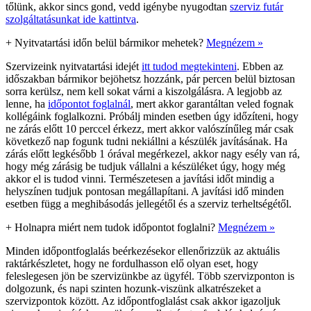
tőlünk, akkor sincs gond, vedd igénybe nyugodtan
szerviz futár
szolgáltatásunkat ide kattintva
.
+
Nyitvatartási időn belül bármikor mehetek?
Megnézem »
Szervizeink nyitvatartási idejét
itt tudod megtekinteni
. Ebben az
időszakban bármikor bejöhetsz hozzánk, pár percen belül biztosan
sorra kerülsz, nem kell sokat várni a kiszolgálásra. A legjobb az
lenne, ha
időpontot foglalnál
, mert akkor garantáltan veled fognak
kollégáink foglalkozni. Próbálj minden esetben úgy időzíteni, hogy
ne zárás előtt 10 perccel érkezz, mert akkor valószínűleg már csak
következő nap fogunk tudni nekiállni a készülék javításának. Ha
zárás előtt legkésőbb 1 órával megérkezel, akkor nagy esély van rá,
hogy még zárásig be tudjuk vállalni a készüléket úgy, hogy még
akkor el is tudod vinni. Természetesen a javítási időt mindig a
helyszínen tudjuk pontosan megállapítani. A javítási idő minden
esetben függ a meghibásodás jellegétől és a szerviz terheltségétől.
+
Holnapra miért nem tudok időpontot foglalni?
Megnézem »
Minden időpontfoglalás beérkezésekor ellenőrizzük az aktuális
raktárkészletet, hogy ne fordulhasson elő olyan eset, hogy
feleslegesen jön be szervizünkbe az ügyfél. Több szervizponton is
dolgozunk, és napi szinten hozunk-viszünk alkatrészeket a
szervizpontok között. Az időpontfoglalást csak akkor igazoljuk