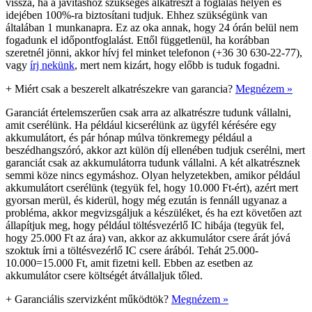
vissza, ha a javításhoz szükséges alkatrészt a foglalás helyén és
idejében 100%-ra biztosítani tudjuk. Ehhez szükségünk van
általában 1 munkanapra. Ez az oka annak, hogy 24 órán belül nem
fogadunk el időpontfoglalást. Ettől függetlenül, ha korábban
szeretnél jönni, akkor hívj fel minket telefonon (+36 30 630-22-77),
vagy
írj nekünk
, mert nem kizárt, hogy előbb is tuduk fogadni.
+
Miért csak a beszerelt alkatrészekre van garancia?
Megnézem »
Garanciát értelemszerűen csak arra az alkatrészre tudunk vállalni,
amit cserélünk. Ha például kicserélünk az ügyfél kérésére egy
akkumulátort, és pár hónap múlva tönkremegy például a
beszédhangszóró, akkor azt külön díj ellenében tudjuk cserélni, mert
garanciát csak az akkumulátorra tudunk vállalni. A két alkatrésznek
semmi köze nincs egymáshoz. Olyan helyzetekben, amikor például
akkumulátort cserélünk (tegyük fel, hogy 10.000 Ft-ért), azért mert
gyorsan merül, és kiderül, hogy még ezután is fennáll ugyanaz a
probléma, akkor megvizsgáljuk a készüléket, és ha ezt követően azt
állapítjuk meg, hogy például töltésvezérlő IC hibája (tegyük fel,
hogy 25.000 Ft az ára) van, akkor az akkumulátor csere árát jóvá
szoktuk írni a töltésvezérlő IC csere árából. Tehát 25.000-
10.000=15.000 Ft, amit fizetni kell. Ebben az esetben az
akkumulátor csere költségét átvállaljuk tőled.
+
Garanciális szervizként működtök?
Megnézem »