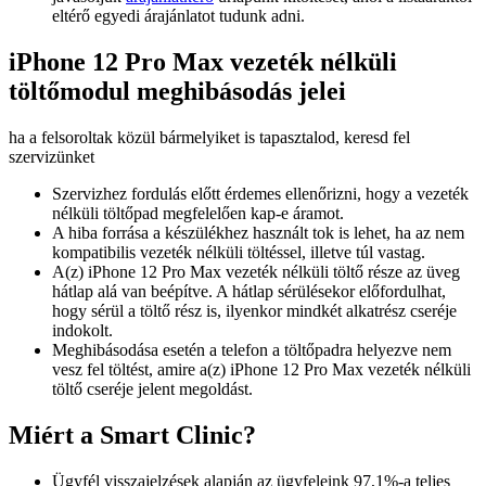
eltérő egyedi árajánlatot tudunk adni.
iPhone 12 Pro Max vezeték nélküli
töltőmodul meghibásodás jelei
ha a felsoroltak közül bármelyiket is tapasztalod, keresd fel
szervizünket
Szervizhez fordulás előtt érdemes ellenőrizni, hogy a vezeték
nélküli töltőpad megfelelően kap-e áramot.
A hiba forrása a készülékhez használt tok is lehet, ha az nem
kompatibilis vezeték nélküli töltéssel, illetve túl vastag.
A(z) iPhone 12 Pro Max vezeték nélküli töltő része az üveg
hátlap alá van beépítve. A hátlap sérülésekor előfordulhat,
hogy sérül a töltő rész is, ilyenkor mindkét alkatrész cseréje
indokolt.
Meghibásodása esetén a telefon a töltőpadra helyezve nem
vesz fel töltést, amire a(z) iPhone 12 Pro Max vezeték nélküli
töltő cseréje jelent megoldást.
Miért a Smart Clinic?
Ügyfél visszajelzések alapján az ügyfeleink 97,1%-a teljes