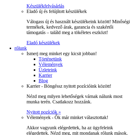
Készülékfelvásárlás
Eladó új és felújított készülékek
Válogass új és használt készülékeink között! Minőségi
termékek, kedvező árak, garancia és szakértői
támogatás – találd meg a tökéletes eszközt!
Eladó készülékek
rólunk
Ismerj meg minket egy kicsit jobban!
Történetünk
Vélemények
Üzleteink
Karrier
Blog
Karrier - Böngéssz nyitott pozícióink között!
Nézd meg milyen lehetőségek várnak nálunk most
munka terén. Csatlakozz hozzánk.
Nyitott pozíciók »
Vélemények - Ők már minket választottak!
Akkor vagyunk elégedettek, ha az ügyfeleink
elégedettek. Nézd meg, mit mondanak rólunk mások.