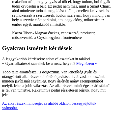
reakcióm után, megnyugvással tölt el, hogy tudom, hol fogják
tudni orvosolni a bajt. Ez pedig nem más, mint a Smart Clinic,
ahol mindenre tudnak megoldást találni, emellett kedvesek és
segítőkészek a szervizesek. Külön szeretem, hogy mindig van
hely a szerviz előtt parkolni, ami nagy előny, mikor siet az
ember egyik munkából a másikba.
Kasza Tibor - Magyar énekes, zeneszerző, producer,
műsorvezető, a Crystal egykori frontembere
Gyakran ismételt kérdések
A leggyakoribb kérdésekre adott válaszainkat itt találod.
+
Gyári alkatrészt szereltek be a rossz helyett?
Megnézem »
Több fajta alkatrésszel is dolgozunk. Van lehetőség gyári és
utángyártott alkatrészekkel történő javításra is. Javaslatot teszünk
minden javításnál egyénileg, hogy ár/érték arány szempontjából
melyik lehet a jobb választás. Az alkatrészek minősége az árlistáknál
is fel van tüntetve. Rákattintva pedig részletesen leírjuk, hogy mit
jelent.
Az alkatrészek minőségét az alábbi oldalon összegyűjtöttük
számodra.