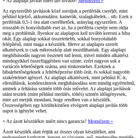
+
Az alaplapi javítás miért tart tovább?
Megnézem »
Az egyszerűbb javítások közé soroljuk a perifériák cseréjét, mint
például kijelző, akkumulátor, kamerák, szalagkábelek... stb. Ezek a
perifériák 0,5-1 óra alatt cserélhetőek, aránylag egyszerűen. A
rosszabb és bonyolultabb eset az, ha a periféria cseréje nem oldja
meg a problémát. Ilyenkor az alaplapon kell tovább keresni a hiba
okát. Egy alaplap sokkal összetettebb, sokkal bonyolultabb
felépítésű, mint maga a készülék. Illetve az alaplapra szerelt
alkatrészek is csak mikroszkóp alatt mozdíthatóak. Egy alaplapi
meghibásodás nagyon összetett tud lenni, mivel minden alkatrész
mindegyikkel összefüggésben van szinte, ezért nagyon sok a
variációs lehetőségek száma, ami tönkremehet. Ezeknek a
hibalehetőségeknek a feltérképezése több órát, és sokkal nagyobb
szakértelmet igényel. Az alaplapi alkatrészek, mint például IC-k,
ellenállások, kondenzátorok meghibásodása sem mindig egyértelmű,
aminek a feltárása szintén több órás művelet. Az alaplapi javítások
utáni tesztek (mint például merülés, töltés) szintén időigényesek,
mire azt merjük mondani, hogy rendben van a készülék.
Összességében egy körültekintően elvégzett alaplapi javítás több
napot is igénybe vehet.
+
Az ázott készülékre miért nincs garancia?
Megnézem »
Ázott készülék alatt értjük az összes olyan készüléket, ami
nedvességet kaphatott, legyen az vízcsepp, eső, medencébe merülés,