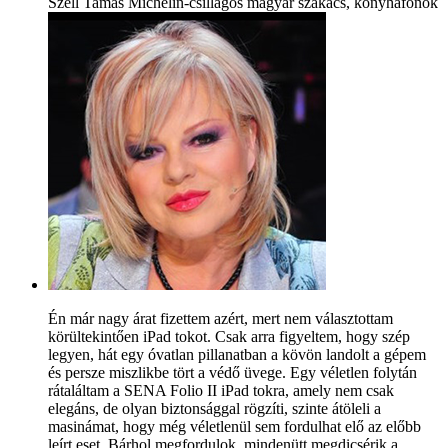
Széll Tamás Michelin-csillagos magyar szakács, konyhafőnök
Én már nagy árat fizettem azért, mert nem választottam
körültekintően iPad tokot. Csak arra figyeltem, hogy szép
legyen, hát egy óvatlan pillanatban a kövön landolt a gépem
és persze miszlikbe tört a védő üvege. Egy véletlen folytán
rátaláltam a SENA Folio II iPad tokra, amely nem csak
elegáns, de olyan biztonsággal rögzíti, szinte átöleli a
masinámat, hogy még véletlenül sem fordulhat elő az előbb
leírt eset. Bárhol megfordulok, mindenütt megdicsérik a