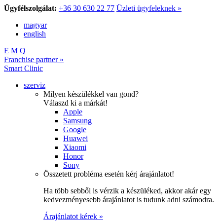
Ügyfélszolgálat:
+36 30 630 22 77
Üzleti ügyfeleknek »
magyar
english
E
M
Q
Franchise partner »
Smart Clinic
szerviz
Milyen készülékkel van gond?
Válaszd ki a márkát!
Apple
Samsung
Google
Huawei
Xiaomi
Honor
Sony
Összetett probléma esetén kérj árajánlatot!
Ha több sebből is vérzik a készüléked, akkor akár egy
kedvezményesebb árajánlatot is tudunk adni számodra.
Árajánlatot kérek »