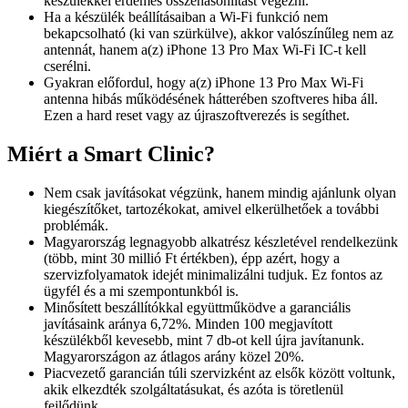
készülékkel érdemes összehasonlítást végezni.
Ha a készülék beállításaiban a Wi-Fi funkció nem
bekapcsolható (ki van szürkülve), akkor valószínűleg nem az
antennát, hanem a(z) iPhone 13 Pro Max Wi-Fi IC-t kell
cserélni.
Gyakran előfordul, hogy a(z) iPhone 13 Pro Max Wi-Fi
antenna hibás működésének hátterében szoftveres hiba áll.
Ezen a hard reset vagy az újraszoftverezés is segíthet.
Miért a Smart Clinic?
Nem csak javításokat végzünk, hanem mindig ajánlunk olyan
kiegészítőket, tartozékokat, amivel elkerülhetőek a további
problémák.
Magyarország legnagyobb alkatrész készletével rendelkezünk
(több, mint 30 millió Ft értékben), épp azért, hogy a
szervizfolyamatok idejét minimalizálni tudjuk. Ez fontos az
ügyfél és a mi szempontunkból is.
Minősített beszállítókkal együttműködve a garanciális
javításaink aránya 6,72%. Minden 100 megjavított
készülékből kevesebb, mint 7 db-ot kell újra javítanunk.
Magyarországon az átlagos arány közel 20%.
Piacvezető garancián túli szervizként az elsők között voltunk,
akik elkezdték szolgáltatásukat, és azóta is töretlenül
fejlődünk.