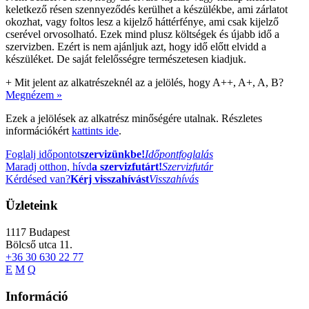
keletkező résen szennyeződés kerülhet a készülékbe, ami zárlatot
okozhat, vagy foltos lesz a kijelző háttérfénye, ami csak kijelző
cserével orvosolható. Ezek mind plusz költségek és újabb idő a
szervizben. Ezért is nem ajánljuk azt, hogy idő előtt elvidd a
készüléket. De saját felelősségre természetesen kiadjuk.
+
Mit jelent az alkatrészeknél az a jelölés, hogy A++, A+, A, B?
Megnézem »
Ezek a jelölések az alkatrész minőségére utalnak. Részletes
információkért
kattints ide
.
Foglalj időpontot
szervizünkbe!
Időpontfoglalás
Maradj otthon, hívd
a szervizfutárt!
Szervizfutár
Kérdésed van?
Kérj visszahívást
Visszahívás
Üzleteink
1117
Budapest
Bölcső utca 11.
+36 30 630 22 77
E
M
Q
Információ