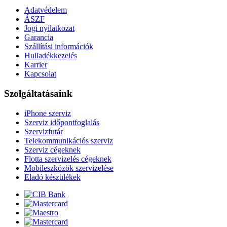
Adatvédelem
ÁSZF
Jogi nyilatkozat
Garancia
Szállítási információk
Hulladékkezelés
Karrier
Kapcsolat
Szolgáltatásaink
iPhone szerviz
Szerviz időpontfoglalás
Szervizfutár
Telekommunikációs szerviz
Szerviz cégeknek
Flotta szervizelés cégeknek
Mobileszközök szervizelése
Eladó készülékek