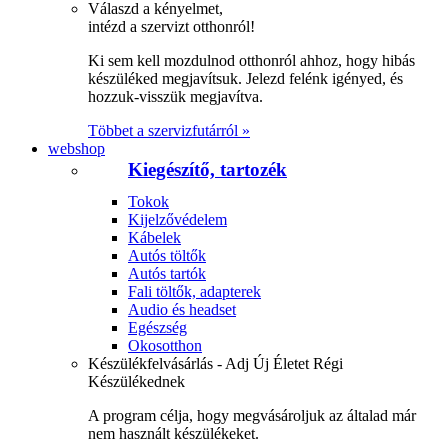
Válaszd a kényelmet,
intézd a szervizt otthonról!
Ki sem kell mozdulnod otthonról ahhoz, hogy hibás
készüléked megjavítsuk. Jelezd felénk igényed, és
hozzuk-visszük megjavítva.
Többet a szervizfutárról »
webshop
Kiegészítő, tartozék
Tokok
Kijelzővédelem
Kábelek
Autós töltők
Autós tartók
Fali töltők, adapterek
Audio és headset
Egészség
Okosotthon
Készülékfelvásárlás - Adj Új Életet Régi
Készülékednek
A program célja, hogy megvásároljuk az általad már
nem használt készülékeket.