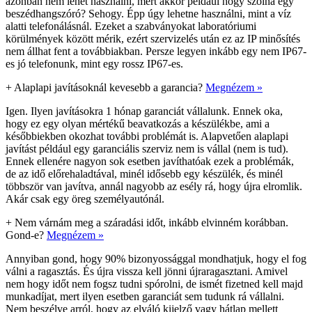
azonban nem lehet használni, mert akkor például hogy szólna egy
beszédhangszóró? Sehogy. Épp úgy lehetne használni, mint a víz
alatti telefonálásnál. Ezeket a szabványokat laboratóriumi
körülmények között mérik, ezért szervizelés után ez az IP minősítés
nem állhat fent a továbbiakban. Persze legyen inkább egy nem IP67-
es jó telefonunk, mint egy rossz IP67-es.
+
Alaplapi javításoknál kevesebb a garancia?
Megnézem »
Igen. Ilyen javításokra 1 hónap garanciát vállalunk. Ennek oka,
hogy ez egy olyan mértékű beavatkozás a készülékbe, ami a
későbbiekben okozhat további problémát is. Alapvetően alaplapi
javítást például egy garanciális szerviz nem is vállal (nem is tud).
Ennek ellenére nagyon sok esetben javíthatóak ezek a problémák,
de az idő előrehaladtával, minél idősebb egy készülék, és minél
többször van javítva, annál nagyobb az esély rá, hogy újra elromlik.
Akár csak egy öreg személyautónál.
+
Nem várnám meg a száradási időt, inkább elvinném korábban.
Gond-e?
Megnézem »
Annyiban gond, hogy 90% bizonyossággal mondhatjuk, hogy el fog
válni a ragasztás. És újra vissza kell jönni újraragasztani. Amivel
nem hogy időt nem fogsz tudni spórolni, de ismét fizetned kell majd
munkadíjat, mert ilyen esetben garanciát sem tudunk rá vállalni.
Nem beszélve arról, hogy az elváló kijelző vagy hátlap mellett