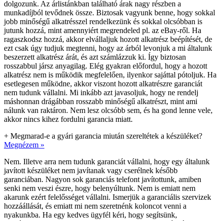
dolgozunk. Az árlistánkban található árak nagy részben a
munkadíjból tevődnek össze. Biztosak vagyunk benne, hogy sokkal
jobb minőségű alkatrésszel rendelkezünk és sokkal olcsóbban is
jutunk hozzá, mint amennyiért megrendeled pl. az eBay-ről. Ha
ragaszkodsz hozzá, akkor elvállaljuk hozott alkatrész beépítését, de
ezt csak úgy tudjuk megtenni, hogy az árból levonjuk a mi általunk
beszerzett alkatrész árát, és azt számlázzuk ki. Így biztosan
rosszabbul jársz anyagilag. Elég gyakran előfordul, hogy a hozott
alkatrész nem is működik megfelelően, ilyenkor sajáttal pótoljuk. Ha
esetlegesen működne, akkor viszont hozott alkatrészre garanciát
nem tudunk vállalni. Mi inkább azt javasoljuk, hogy ne rendelj
máshonnan drágábban rosszabb minőségű alkatrészt, mint ami
nálunk van raktáron. Nem lesz olcsóbb sem, és ha gond lenne vele,
akkor nincs kihez fordulni garancia miatt.
+
Megmarad-e a gyári garancia miután szereltétek a készüléket?
Megnézem »
Nem. Illetve arra nem tudunk garanciát vállalni, hogy egy általunk
javított készüléket nem javítanak vagy cserélnek később
garanciában. Nagyon sok garanciás telefont javítottunk, amiben
senki nem veszi észre, hogy belenyúltunk. Nem is emiatt nem
akarunk ezért felelősséget vállalni. Ismerjük a garanciális szervizek
hozzáállását, és emiatt mi nem szeretnénk koloncot venni a
nyakunkba. Ha egy kedves ügyfél kéri, hogy segítsünk,