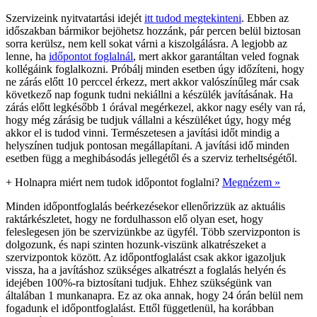
Szervizeink nyitvatartási idejét
itt tudod megtekinteni
. Ebben az
időszakban bármikor bejöhetsz hozzánk, pár percen belül biztosan
sorra kerülsz, nem kell sokat várni a kiszolgálásra. A legjobb az
lenne, ha
időpontot foglalnál
, mert akkor garantáltan veled fognak
kollégáink foglalkozni. Próbálj minden esetben úgy időzíteni, hogy
ne zárás előtt 10 perccel érkezz, mert akkor valószínűleg már csak
következő nap fogunk tudni nekiállni a készülék javításának. Ha
zárás előtt legkésőbb 1 órával megérkezel, akkor nagy esély van rá,
hogy még zárásig be tudjuk vállalni a készüléket úgy, hogy még
akkor el is tudod vinni. Természetesen a javítási időt mindig a
helyszínen tudjuk pontosan megállapítani. A javítási idő minden
esetben függ a meghibásodás jellegétől és a szerviz terheltségétől.
+
Holnapra miért nem tudok időpontot foglalni?
Megnézem »
Minden időpontfoglalás beérkezésekor ellenőrizzük az aktuális
raktárkészletet, hogy ne fordulhasson elő olyan eset, hogy
feleslegesen jön be szervizünkbe az ügyfél. Több szervizponton is
dolgozunk, és napi szinten hozunk-viszünk alkatrészeket a
szervizpontok között. Az időpontfoglalást csak akkor igazoljuk
vissza, ha a javításhoz szükséges alkatrészt a foglalás helyén és
idejében 100%-ra biztosítani tudjuk. Ehhez szükségünk van
általában 1 munkanapra. Ez az oka annak, hogy 24 órán belül nem
fogadunk el időpontfoglalást. Ettől függetlenül, ha korábban