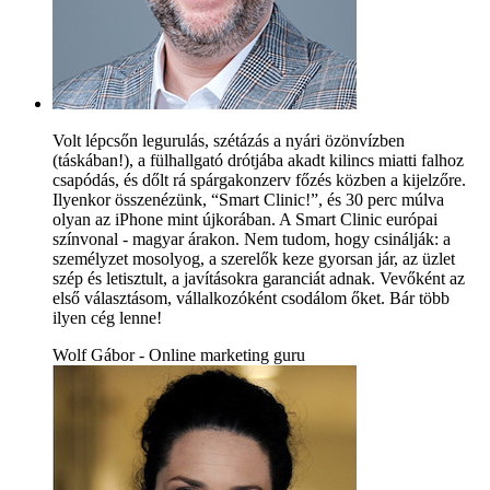
Volt lépcsőn legurulás, szétázás a nyári özönvízben
(táskában!), a fülhallgató drótjába akadt kilincs miatti falhoz
csapódás, és dőlt rá spárgakonzerv főzés közben a kijelzőre.
Ilyenkor összenézünk, “Smart Clinic!”, és 30 perc múlva
olyan az iPhone mint újkorában. A Smart Clinic európai
színvonal - magyar árakon. Nem tudom, hogy csinálják: a
személyzet mosolyog, a szerelők keze gyorsan jár, az üzlet
szép és letisztult, a javításokra garanciát adnak. Vevőként az
első választásom, vállalkozóként csodálom őket. Bár több
ilyen cég lenne!
Wolf Gábor - Online marketing guru