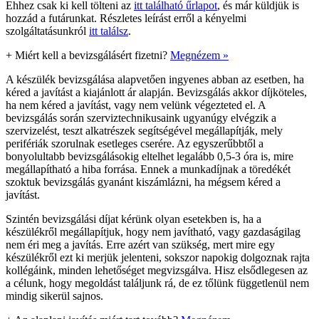
Ehhez csak ki kell tölteni az
itt található űrlapot
, és már küldjük is
hozzád a futárunkat. Részletes leírást erről a kényelmi
szolgáltatásunkról
itt találsz
.
+
Miért kell a bevizsgálásért fizetni?
Megnézem »
A készülék bevizsgálása alapvetően ingyenes abban az esetben, ha
kéred a javítást a kiajánlott ár alapján. Bevizsgálás akkor díjköteles,
ha nem kéred a javítást, vagy nem velünk végezteted el. A
bevizsgálás során szerviztechnikusaink ugyanúgy elvégzik a
szervizelést, teszt alkatrészek segítségével megállapítják, mely
perifériák szorulnak esetleges cserére. Az egyszerűbbtől a
bonyolultabb bevizsgálásokig eltelhet legalább 0,5-3 óra is, mire
megállapítható a hiba forrása. Ennek a munkadíjnak a töredékét
szoktuk bevizsgálás gyanánt kiszámlázni, ha mégsem kéred a
javítást.
Szintén bevizsgálási díjat kérünk olyan esetekben is, ha a
készülékről megállapítjuk, hogy nem javítható, vagy gazdaságilag
nem éri meg a javítás. Erre azért van szükség, mert mire egy
készülékről ezt ki merjük jelenteni, sokszor napokig dolgoznak rajta
kollégáink, minden lehetőséget megvizsgálva. Hisz elsődlegesen az
a célunk, hogy megoldást találjunk rá, de ez tőlünk függetlenül nem
mindig sikerül sajnos.