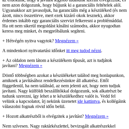
nem azon dolgozunk, hogy bújjunk ki a garanciális feltételek alól.
Ugyanakkor azt javasoljuk, ha garanciális még a készüléked (és nem
ázott, nincs összetörve, mert ezek kizáró okok lesznek), akkor
érdemes inkább egy garanciális szervizt felkeresni a problémáddal.
Ha ott nem sikerül megoldást kínálni számodra, akkor nyugodtan
keress meg minket, és megpróbálunk segíteni.
+
Hétvégén nyitva vagytok?
Megnézem »
A mindenkori nyitvatartási időnket
itt meg tudod nézni
.
+
Az oldalon nem látom a készülékem típusát, azt is tudjátok
javítani?
Megnézem »
Döntő többségben azokat a készülékeket találod meg honlapunkon,
amiknek a javításához rendelkezésünkre áll alkatrész. Ettől
függetlenül, ha nem találnád, az nem jelenti azt, hogy nem tudjuk
javítani. Nagy külföldi beszállítókkal dolgozunk, sok alkatrészt be
tudunk szerezni, így lehet a te készülékedhez valót is. Vedd fel
velünk a kapcsolatot, írj nekünk üzenetet
ide kattintva
, és kollégáink
válaszolni fognak rövid időn belül.
+
Hozott alkatrészből is elvégzitek a javítást?
Megnézem »
Nem szívesen. Nagy raktárkészlettel, bevizsgált alkatrészekkel