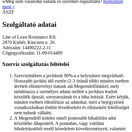
w
Még nem vásároltál nálunk és szeretnél regisztrálni?
Regisztrálj
most »
ÁSZF
Szolgáltató adatai
Line of Least Resistance Kft.
2870 Kisbér, Kincsem u. 26.
Adószám: 14490222-2-11
Cégjegyzékszám: 11-09-014409
Szerviz szolgáltatás feltételei
Szervizünkben a javítások 90%-a a helyszínen megvárható.
Hosszabb javítási idő esetén (2-3 óránál több) minden esetben
átvételi elismervényt iratunk alá Megrendelőinkkel, mely
tartalmazza a személyes adatai mellett a javításra leadott
készülék típusát, sorozatszámát és a hiba leírását. Ezért kérjük,
minden esetben ellenőrizze az adatokat, mert a bejegyzések
vonatkozásában történt tévedésekért és elírásokért felelősséget
nem tudunk vállalni.
A Megrendelő köteles minél pontosabb hibaleírást adni
készüléke állapotáról. A pontatlan, vagy valótlan
hibaleírásokból eredő késedelem következményeit, valamint