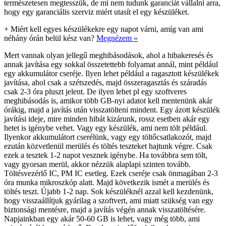
természetesen megtesszük, de mi nem tudunk garanciát vállalni arra,
hogy egy garanciális szerviz miért utasít el egy készüléket.
+
Miért kell egyes készülékekre egy napot várni, amíg van ami
néhány órán belül kész van?
Megnézem »
Mert vannak olyan jellegű meghibásodások, ahol a hibakeresés és
annak javítása egy sokkal összetettebb folyamat annál, mint például
egy akkumulátor cseréje. Ilyen lehet például a ragasztott készülékek
javítása, ahol csak a szétszedés, majd összeragasztás és száradás
csak 2-3 óra pluszt jelent. De ilyen lehet pl egy szoftveres
meghibásodás is, amikor több GB-nyi adatot kell mentenünk akár
órákig, majd a javítás után visszatölteni mindent. Egy ázott készülék
javítási ideje, mire minden hibát kizárunk, rossz esetben akár egy
hetet is igénybe vehet. Vagy egy készülék, ami nem tölt például.
Ilyenkor akkumulátort cserélünk, vagy egy töltőcsatlakozót, majd
ezután közvetlenül merülés és töltés teszteket hajtunk végre. Csak
ezek a tesztek 1-2 napot vesznek igénybe. Ha továbbra sem tölt,
vagy gyorsan merül, akkor nézzük alaplapi szinten tovább.
Töltésvezérlő IC, PM IC esetleg. Ezek cseréje csak önmagában 2-3
óra munka mikroszkóp alatt. Majd következik ismét a merülés és
töltés teszt. Újabb 1-2 nap. Sok készüléknél azzal kell kezdenünk,
hogy visszaállítjuk gyárilag a szoftvert, ami miatt szükség van egy
biztonsági mentésre, majd a javítás végén annak visszatöltésére.
Napjainkban egy akár 50-60 GB is lehet, vagy még több, ami