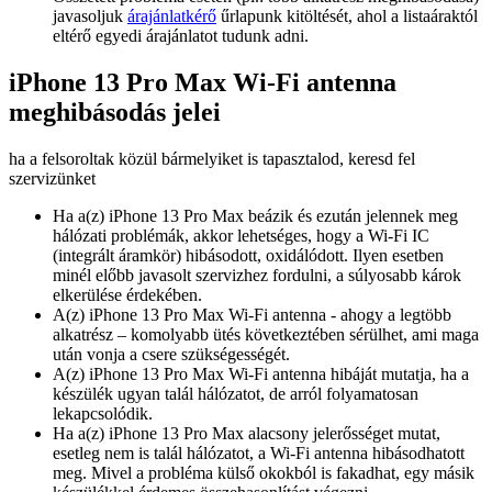
javasoljuk
árajánlatkérő
űrlapunk kitöltését, ahol a listaáraktól
eltérő egyedi árajánlatot tudunk adni.
iPhone 13 Pro Max Wi-Fi antenna
meghibásodás jelei
ha a felsoroltak közül bármelyiket is tapasztalod, keresd fel
szervizünket
Ha a(z) iPhone 13 Pro Max beázik és ezután jelennek meg
hálózati problémák, akkor lehetséges, hogy a Wi-Fi IC
(integrált áramkör) hibásodott, oxidálódott. Ilyen esetben
minél előbb javasolt szervizhez fordulni, a súlyosabb károk
elkerülése érdekében.
A(z) iPhone 13 Pro Max Wi-Fi antenna - ahogy a legtöbb
alkatrész – komolyabb ütés következtében sérülhet, ami maga
után vonja a csere szükségességét.
A(z) iPhone 13 Pro Max Wi-Fi antenna hibáját mutatja, ha a
készülék ugyan talál hálózatot, de arról folyamatosan
lekapcsolódik.
Ha a(z) iPhone 13 Pro Max alacsony jelerősséget mutat,
esetleg nem is talál hálózatot, a Wi-Fi antenna hibásodhatott
meg. Mivel a probléma külső okokból is fakadhat, egy másik