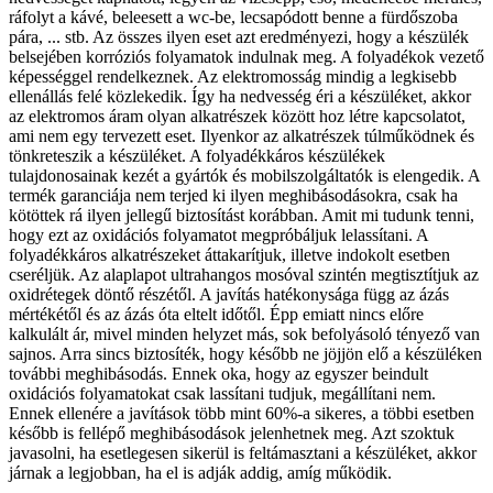
ráfolyt a kávé, beleesett a wc-be, lecsapódott benne a fürdőszoba
pára, ... stb. Az összes ilyen eset azt eredményezi, hogy a készülék
belsejében korróziós folyamatok indulnak meg. A folyadékok vezető
képességgel rendelkeznek. Az elektromosság mindig a legkisebb
ellenállás felé közlekedik. Így ha nedvesség éri a készüléket, akkor
az elektromos áram olyan alkatrészek között hoz létre kapcsolatot,
ami nem egy tervezett eset. Ilyenkor az alkatrészek túlműködnek és
tönkreteszik a készüléket. A folyadékkáros készülékek
tulajdonosainak kezét a gyártók és mobilszolgáltatók is elengedik. A
termék garanciája nem terjed ki ilyen meghibásodásokra, csak ha
kötöttek rá ilyen jellegű biztosítást korábban. Amit mi tudunk tenni,
hogy ezt az oxidációs folyamatot megpróbáljuk lelassítani. A
folyadékkáros alkatrészeket áttakarítjuk, illetve indokolt esetben
cseréljük. Az alaplapot ultrahangos mosóval szintén megtisztítjuk az
oxidrétegek döntő részétől. A javítás hatékonysága függ az ázás
mértékétől és az ázás óta eltelt időtől. Épp emiatt nincs előre
kalkulált ár, mivel minden helyzet más, sok befolyásoló tényező van
sajnos. Arra sincs biztosíték, hogy később ne jöjjön elő a készüléken
további meghibásodás. Ennek oka, hogy az egyszer beindult
oxidációs folyamatokat csak lassítani tudjuk, megállítani nem.
Ennek ellenére a javítások több mint 60%-a sikeres, a többi esetben
később is fellépő meghibásodások jelenhetnek meg. Azt szoktuk
javasolni, ha esetlegesen sikerül is feltámasztani a készüléket, akkor
járnak a legjobban, ha el is adják addig, amíg működik.