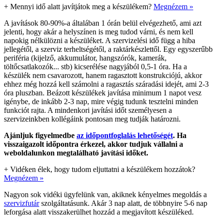
+
Mennyi idő alatt javítjátok meg a készülékem?
Megnézem »
A javítások 80-90%-a általában 1 órán belül elvégezhető, ami azt
jelenti, hogy akár a helyszínen is meg tudod várni, és nem kell
napokig nélkülözni a készüléket. A szervizelési idő függ a hiba
jellegétől, a szerviz terheltségétől, a raktárkészlettől. Egy egyszerűbb
periféria (kijelző, akkumulátor, hangszórók, kamerák,
töltőcsatlakozók... stb) kicserélése nagyjából 0,5-1 óra. Ha a
készülék nem csavarozott, hanem ragasztott konstrukciójú, akkor
ehhez még hozzá kell számolni a ragasztás száradási idejét, ami 2-3
óra pluszban. Beázott készülékek javítása minimum 1 napot vesz
igénybe, de inkább 2-3 nap, mire végig tudunk tesztelni minden
funkciót rajta. A mindenkori javítási időt személyesen a
szervizeinkben kollégáink pontosan meg tudják határozni.
Ajánljuk figyelmedbe
az időpontfoglalás lehetőségét
. Ha
visszaigazolt időpontra érkezel, akkor tudjuk vállalni a
weboldalunkon megtalálható javítási időket.
+
Vidéken élek, hogy tudom eljuttatni a készülékem hozzátok?
Megnézem »
Nagyon sok vidéki ügyfelünk van, akiknek kényelmes megoldás a
szervizfutár
szolgáltatásunk. Akár 3 nap alatt, de többnyire 5-6 nap
leforgása alatt visszakerülhet hozzád a megjavított készüléked.