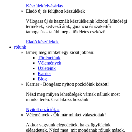
Készülékfelvásárlás
Eladó új és felújított készülékek
Válogass új és használt készülékeink között! Minőségi
termékek, kedvező árak, garancia és szakértői
támogatás – találd meg a tökéletes eszközt!
Eladó készülékek
rólunk
Ismerj meg minket egy kicsit jobban!
Történetünk
Vélemények
Üzleteink
Karrier
Blog
Karrier - Böngéssz nyitott pozícióink között!
Nézd meg milyen lehetőségek várnak nálunk most
munka terén. Csatlakozz hozzánk.
Nyitott pozíciók »
Vélemények - Ők már minket választottak!
Akkor vagyunk elégedettek, ha az ügyfeleink
elégedettek. Nézd meg, mit mondanak rólunk mások.