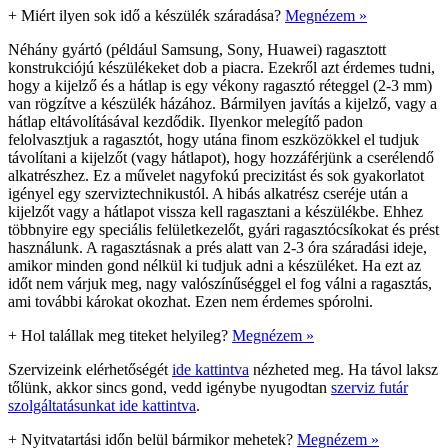
+
Miért ilyen sok idő a készülék száradása?
Megnézem »
Néhány gyártó (például Samsung, Sony, Huawei) ragasztott
konstrukciójú készülékeket dob a piacra. Ezekről azt érdemes tudni,
hogy a kijelző és a hátlap is egy vékony ragasztó réteggel (2-3 mm)
van rögzítve a készülék házához. Bármilyen javítás a kijelző, vagy a
hátlap eltávolításával kezdődik. Ilyenkor melegítő padon
felolvasztjuk a ragasztót, hogy utána finom eszközökkel el tudjuk
távolítani a kijelzőt (vagy hátlapot), hogy hozzáférjünk a cserélendő
alkatrészhez. Ez a művelet nagyfokú precizitást és sok gyakorlatot
igényel egy szerviztechnikustól. A hibás alkatrész cseréje után a
kijelzőt vagy a hátlapot vissza kell ragasztani a készülékbe. Ehhez
többnyire egy speciális felületkezelőt, gyári ragasztócsíkokat és prést
használunk. A ragasztásnak a prés alatt van 2-3 óra száradási ideje,
amikor minden gond nélkül ki tudjuk adni a készüléket. Ha ezt az
időt nem várjuk meg, nagy valószínűséggel el fog válni a ragasztás,
ami további károkat okozhat. Ezen nem érdemes spórolni.
+
Hol talállak meg titeket helyileg?
Megnézem »
Szervizeink elérhetőségét
ide kattintva
nézheted meg. Ha távol laksz
tőlünk, akkor sincs gond, vedd igénybe nyugodtan
szerviz futár
szolgáltatásunkat ide kattintva
.
+
Nyitvatartási időn belül bármikor mehetek?
Megnézem »