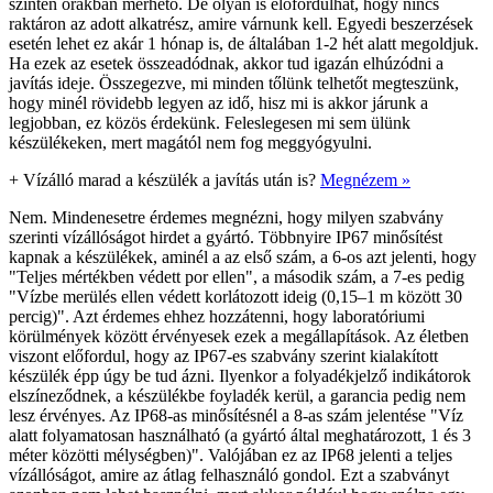
szintén órákban mérhető. De olyan is előfordulhat, hogy nincs
raktáron az adott alkatrész, amire várnunk kell. Egyedi beszerzések
esetén lehet ez akár 1 hónap is, de általában 1-2 hét alatt megoldjuk.
Ha ezek az esetek összeadódnak, akkor tud igazán elhúzódni a
javítás ideje. Összegezve, mi minden tőlünk telhetőt megteszünk,
hogy minél rövidebb legyen az idő, hisz mi is akkor járunk a
legjobban, ez közös érdekünk. Feleslegesen mi sem ülünk
készülékeken, mert magától nem fog meggyógyulni.
+
Vízálló marad a készülék a javítás után is?
Megnézem »
Nem. Mindenesetre érdemes megnézni, hogy milyen szabvány
szerinti vízállóságot hirdet a gyártó. Többnyire IP67 minősítést
kapnak a készülékek, aminél a az első szám, a 6-os azt jelenti, hogy
"Teljes mértékben védett por ellen", a második szám, a 7-es pedig
"Vízbe merülés ellen védett korlátozott ideig (0,15–1 m között 30
percig)". Azt érdemes ehhez hozzátenni, hogy laboratóriumi
körülmények között érvényesek ezek a megállapítások. Az életben
viszont előfordul, hogy az IP67-es szabvány szerint kialakított
készülék épp úgy be tud ázni. Ilyenkor a folyadékjelző indikátorok
elszíneződnek, a készülékbe foyladék kerül, a garancia pedig nem
lesz érvényes. Az IP68-as minősítésnél a 8-as szám jelentése "Víz
alatt folyamatosan használható (a gyártó által meghatározott, 1 és 3
méter közötti mélységben)". Valójában ez az IP68 jelenti a teljes
vízállóságot, amire az átlag felhasználó gondol. Ezt a szabványt