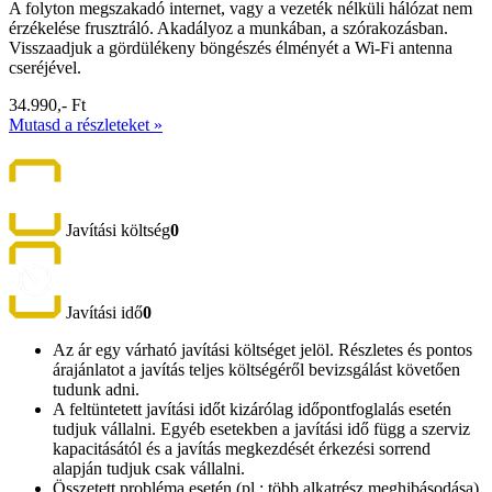
A folyton megszakadó internet, vagy a vezeték nélküli hálózat nem
érzékelése frusztráló. Akadályoz a munkában, a szórakozásban.
Visszaadjuk a gördülékeny böngészés élményét a Wi-Fi antenna
cseréjével.
34.990,- Ft
Mutasd a részleteket »
Javítási költség
0
Javítási idő
0
Az ár egy várható javítási költséget jelöl. Részletes és pontos
árajánlatot a javítás teljes költségéről bevizsgálást követően
tudunk adni.
A feltüntetett javítási időt kizárólag időpontfoglalás esetén
tudjuk vállalni. Egyéb esetekben a javítási idő függ a szerviz
kapacitásától és a javítás megkezdését érkezési sorrend
alapján tudjuk csak vállalni.
Összetett probléma esetén (pl.: több alkatrész meghibásodása)