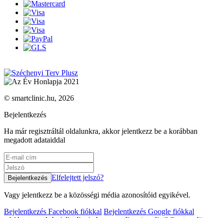
© smartclinic.hu, 2026
Bejelentkezés
Ha már regisztráltál oldalunkra, akkor jelentkezz be a korábban
megadott adataiddal
Elfelejtett jelszó?
Vagy jelentkezz be a közösségi média azonosítóid egyikével.
Bejelentkezés Facebook fiókkal
Bejelentkezés Google fiókkal