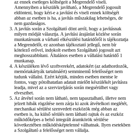
az ennek esetleges költségeit a Megrendelő viseli.
Amennyiben a készülék javítható, a Megrendelő jogosult
eldönteni, hogy kéri-e a javítást és viseli ennek költségét
abban az esetben is ha, a javítás műszakilag lehetséges, de
nem gazdaságos.
A javítás során a Szolgáltató dönt arról, hogy a javításnak
milyen módját választja. A javítási árajánlat közlése során
munkatársunk a várható elkészülési határidőről is tájékoztatja
a Megrendelőt, ez azonban tájékoztató jellegű, nem bír
kötelező erővel, indokolt esetben Szolgáltató jogosult azt
meghosszabbítani. Általános esetben a vállalási határidő 1
munkanap.
A készüléken lévő szoftverekért, adatokért (az adathordozók,
memóriakártyák tartalmáért) semminemű felelősséget nem
tudunk vállalni. Ezért kérjük, minden esetben mentse le
fontos, vagy pótolhatatlan adatait mielőtt készülékét javításra
leadja, mivel az a szervizeljárás során megsérülhet vagy
elveszthet.
Az átvétel során nem látható, nem tapasztalható, illetve nem
jelzett hibák rögzítése nem zárja ki azok átvételkori meglétét,
mechanikai sérülést szenvedett eszközök még abban az
esetben is, ha külső sérülés nem látható rajtuk és az eszköz
működőképes a belső integrált áramkörök sérülése
következtében működésképtelenné válhatnak. Ilyen esetekben
a Szolgáltató a felelősséget nem vállalja.