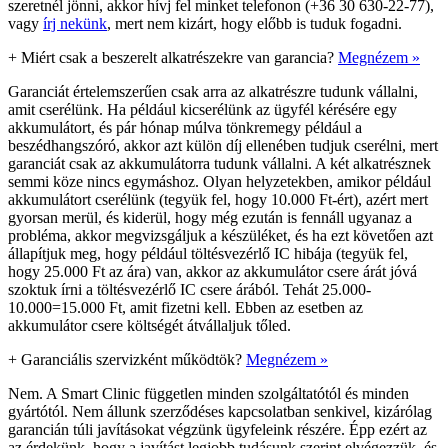
szeretnél jönni, akkor hívj fel minket telefonon (+36 30 630-22-77),
vagy
írj nekünk
, mert nem kizárt, hogy előbb is tuduk fogadni.
+
Miért csak a beszerelt alkatrészekre van garancia?
Megnézem »
Garanciát értelemszerűen csak arra az alkatrészre tudunk vállalni,
amit cserélünk. Ha például kicserélünk az ügyfél kérésére egy
akkumulátort, és pár hónap múlva tönkremegy például a
beszédhangszóró, akkor azt külön díj ellenében tudjuk cserélni, mert
garanciát csak az akkumulátorra tudunk vállalni. A két alkatrésznek
semmi köze nincs egymáshoz. Olyan helyzetekben, amikor például
akkumulátort cserélünk (tegyük fel, hogy 10.000 Ft-ért), azért mert
gyorsan merül, és kiderül, hogy még ezután is fennáll ugyanaz a
probléma, akkor megvizsgáljuk a készüléket, és ha ezt követően azt
állapítjuk meg, hogy például töltésvezérlő IC hibája (tegyük fel,
hogy 25.000 Ft az ára) van, akkor az akkumulátor csere árát jóvá
szoktuk írni a töltésvezérlő IC csere árából. Tehát 25.000-
10.000=15.000 Ft, amit fizetni kell. Ebben az esetben az
akkumulátor csere költségét átvállaljuk tőled.
+
Garanciális szervizként működtök?
Megnézem »
Nem. A Smart Clinic független minden szolgáltatótól és minden
gyártótól. Nem állunk szerződéses kapcsolatban senkivel, kizárólag
garancián túli javításokat végzünk ügyfeleink részére. Épp ezért az
az érdekünk, hogy a javítást legjobb tudásunk szerint elvégezzük, és