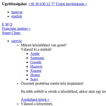
Ügyfélszolgálat:
+36 30 630 22 77
Üzleti ügyfeleknek »
magyar
english
E
M
Q
Franchise partner »
Smart Clinic
szerviz
Milyen készülékkel van gond?
Válaszd ki a márkát!
Apple
Samsung
Google
Huawei
Xiaomi
Honor
Sony
Összetett probléma esetén kérj árajánlatot!
Ha több sebből is vérzik a készüléked, akkor akár egy k
Árajánlatot kérek »
Válaszd a kényelmet,