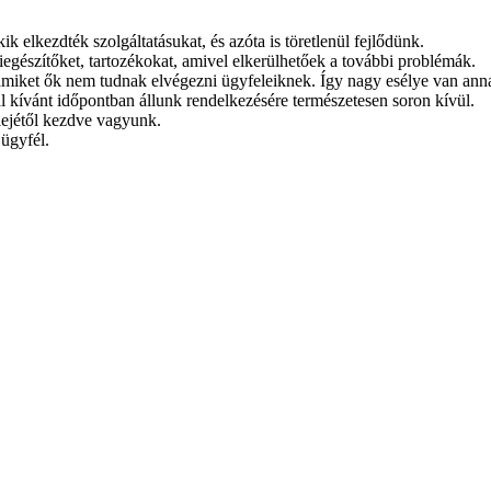
ik elkezdték szolgáltatásukat, és azóta is töretlenül fejlődünk.
gészítőket, tartozékokat, amivel elkerülhetőek a további problémák.
amiket ők nem tudnak elvégezni ügyfeleiknek. Így nagy esélye van anna
l kívánt időpontban állunk rendelkezésére természetesen soron kívül.
lejétől kezdve vagyunk.
 ügyfél.