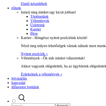
Eladó készülékek
rólunk
Ismerj meg minket egy kicsit jobban!
Történetünk
Vélemények
Üzleteink
Karrier
Blog
Karrier - Böngéssz nyitott pozícióink között!
Nézd meg milyen lehetőségek várnak nálunk most munka
Nyitott pozíciók »
Vélemények - Ők már minket választottak!
Akkor vagyunk elégedettek, ha az ügyfeleink elégedett
Érdekelnek a vélemények »
felvásárlás
kapcsolat
Időpontot foglalok
Keresés