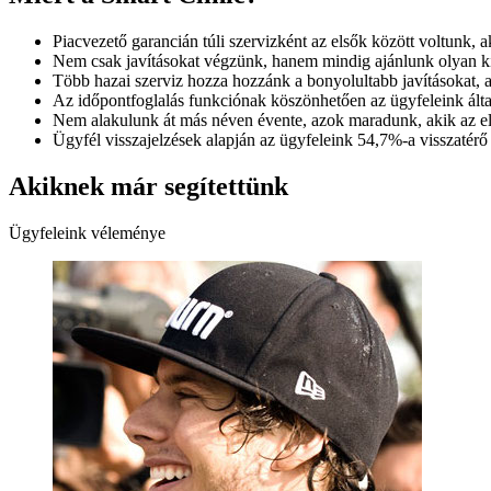
Piacvezető garancián túli szervizként az elsők között voltunk, ak
Nem csak javításokat végzünk, hanem mindig ajánlunk olyan kie
Több hazai szerviz hozza hozzánk a bonyolultabb javításokat, 
Az időpontfoglalás funkciónak köszönhetően az ügyfeleink álta
Nem alakulunk át más néven évente, azok maradunk, akik az e
Ügyfél visszajelzések alapján az ügyfeleink 54,7%-a visszatérő
Akiknek már segítettünk
Ügyfeleink véleménye