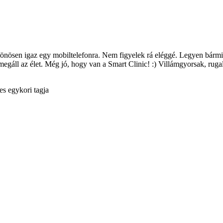
lönösen igaz egy mobiltelefonra. Nem figyelek rá eléggé. Legyen bármil
le megáll az élet. Még jó, hogy van a Smart Clinic! :) Villámgyorsak, 
s egykori tagja