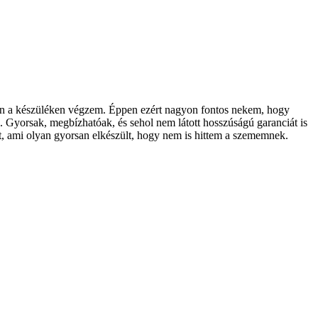
en a készüléken végzem. Éppen ezért nagyon fontos nekem, hogy
 Gyorsak, megbízhatóak, és sehol nem látott hosszúságú garanciát is
st, ami olyan gyorsan elkészült, hogy nem is hittem a szememnek.