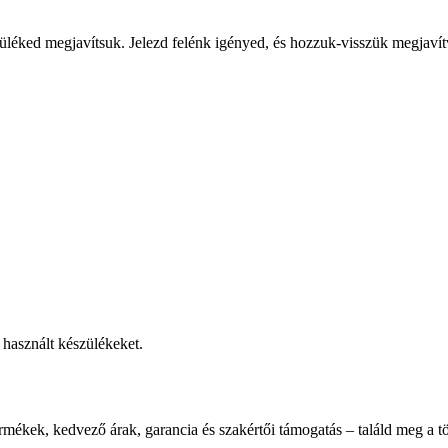
üléked megjavítsuk. Jelezd felénk igényed, és hozzuk-visszük megjavít
használt készülékeket.
rmékek, kedvező árak, garancia és szakértői támogatás – találd meg a tö