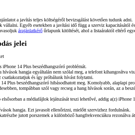
ajánlatot a javítás teljes költségéről bevizsgálást követően tudunk adni.
juk vállalni. Egyéb esetekben a javítási idő függ a szerviz kapacitásától 
javasoljuk
árajánlatkérő
űrlapunk kitöltését, ahol a listaáraktól eltérő egy
dás jelei
ket
ibás iPhone 14 Plus beszédhangszóró problémát.
a hívások hangja egyáltalán nem szólal meg, a telefont kihangosítva vi
csatlakoztatjuk és így próbálunk hívást folytatni.
 14 Plus beszédhangszóró hibásodhatott meg. Komolyabb, alaplapi probl
esebben, tompábban szól vagy recseg a hang hívások során, az a beszé
elsősorban a médiafájlok lejátszását teszi lehetővé, addig a(z) iPhone
vások hangja. Ezt javasolt ellenőrizni, mielőtt szervizhez fordulnánk.
lkatrészbe jutott porszemek a különböző hangfrekvenciákra rezonálva 