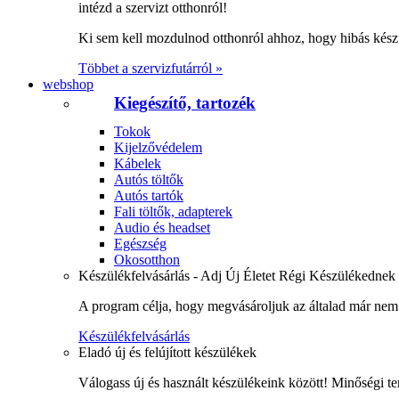
intézd a szervizt otthonról!
Ki sem kell mozdulnod otthonról ahhoz, hogy hibás kész
Többet a szervizfutárról »
webshop
Kiegészítő, tartozék
Tokok
Kijelzővédelem
Kábelek
Autós töltők
Autós tartók
Fali töltők, adapterek
Audio és headset
Egészség
Okosotthon
Készülékfelvásárlás - Adj Új Életet Régi Készülékednek
A program célja, hogy megvásároljuk az általad már nem 
Készülékfelvásárlás
Eladó új és felújított készülékek
Válogass új és használt készülékeink között! Minőségi te