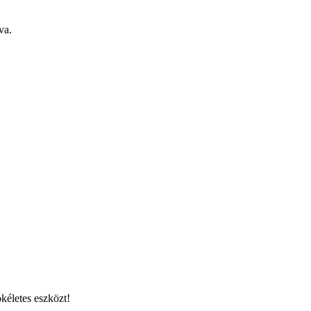
va.
kéletes eszközt!