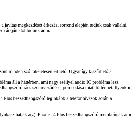
és a javítás megkezdését érkezési sorrend alapján tudjuk csak vállalni.
edi árajánlatot tudunk adni.
szont minden szó tökéletesen érthető. Ugyanígy kiszűrhető a
éma áll a háttérben, ami nagy eséllyel audio IC probléma lesz.
dhangszóró rács szennyeződése, porosodása miatt történhet. Ilyenkor
 14 Plus beszédhangszóró leginkább a telefonhívások során a
átlyukaszthatják a(z) iPhone 14 Plus beszédhangszóró membránját, ami