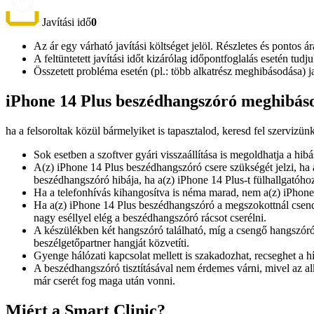
Javítási idő
0
Az ár egy várható javítási költséget jelöl. Részletes és pontos ár
A feltüntetett javítási időt kizárólag időpontfoglalás esetén tud
Összetett probléma esetén (pl.: több alkatrész meghibásodása) 
iPhone 14 Plus beszédhangszóró meghibáso
ha a felsoroltak közül bármelyiket is tapasztalod, keresd fel szervizün
Sok esetben a szoftver gyári visszaállítása is megoldhatja a h
A(z) iPhone 14 Plus beszédhangszóró csere szükségét jelzi, ha 
beszédhangszóró hibája, ha a(z) iPhone 14 Plus-t fülhallgatóhoz 
Ha a telefonhívás kihangosítva is néma marad, nem a(z) iPhone
Ha a(z) iPhone 14 Plus beszédhangszóró a megszokottnál csend
nagy eséllyel elég a beszédhangszóró rácsot cserélni.
A készülékben két hangszóró található, míg a csengő hangszóró 
beszélgetőpartner hangját közvetíti.
Gyenge hálózati kapcsolat mellett is szakadozhat, recseghet a hí
A beszédhangszóró tisztításával nem érdemes várni, mivel az a
már cserét fog maga után vonni.
Miért a Smart Clinic?