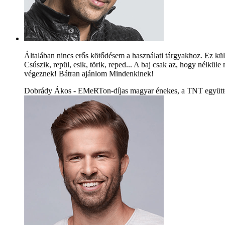
Általában nincs erős kötődésem a használati tárgyakhoz. Ez kü
Csúszik, repül, esik, törik, reped... A baj csak az, hogy nélkü
végeznek! Bátran ajánlom Mindenkinek!
Dobrády Ákos - EMeRTon-díjas magyar énekes, a TNT együtte