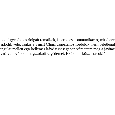
ok ügyes-bajos dolgait (email-ek, internetes kommunikáció) mind ez
dik vele, csakis a Smart Clinic csapatához fordulok, nem véletlenül.
angulat mellett egy kellemes kávé társaságában várhattam meg a javítá
ználva tovább a megszokott segédemet. Ezúton is köszi srácok!"