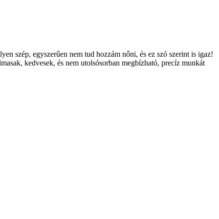
yen szép, egyszerűen nem tud hozzám nőni, és ez szó szerint is igaz!
rugalmasak, kedvesek, és nem utolsósorban megbízható, precíz munkát