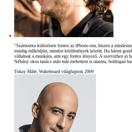
"Számomra különösen fontos az iPhone-om, hiszen a mindennap
mindig működjön, minden körülmények között. Ha bármi gond adó
vállalnak a munkára, ami egy fontos tényező. A szervizben jó h
Néhány okos tanács után már mehettem is utamra, boldogan has
Tokay Máté, Wakeboard világbajnok 2009