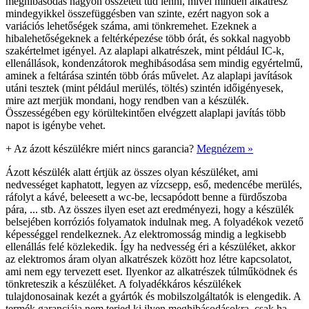
meghibásodás nagyon összetett tud lenni, mivel minden alkatrész
mindegyikkel összefüggésben van szinte, ezért nagyon sok a
variációs lehetőségek száma, ami tönkremehet. Ezeknek a
hibalehetőségeknek a feltérképezése több órát, és sokkal nagyobb
szakértelmet igényel. Az alaplapi alkatrészek, mint például IC-k,
ellenállások, kondenzátorok meghibásodása sem mindig egyértelmű,
aminek a feltárása szintén több órás művelet. Az alaplapi javítások
utáni tesztek (mint például merülés, töltés) szintén időigényesek,
mire azt merjük mondani, hogy rendben van a készülék.
Összességében egy körültekintően elvégzett alaplapi javítás több
napot is igénybe vehet.
+
Az ázott készülékre miért nincs garancia?
Megnézem »
Ázott készülék alatt értjük az összes olyan készüléket, ami
nedvességet kaphatott, legyen az vízcsepp, eső, medencébe merülés,
ráfolyt a kávé, beleesett a wc-be, lecsapódott benne a fürdőszoba
pára, ... stb. Az összes ilyen eset azt eredményezi, hogy a készülék
belsejében korróziós folyamatok indulnak meg. A folyadékok vezető
képességgel rendelkeznek. Az elektromosság mindig a legkisebb
ellenállás felé közlekedik. Így ha nedvesség éri a készüléket, akkor
az elektromos áram olyan alkatrészek között hoz létre kapcsolatot,
ami nem egy tervezett eset. Ilyenkor az alkatrészek túlműködnek és
tönkreteszik a készüléket. A folyadékkáros készülékek
tulajdonosainak kezét a gyártók és mobilszolgáltatók is elengedik. A
termék garanciája nem terjed ki ilyen meghibásodásokra, csak ha