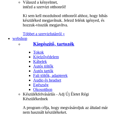
Válaszd a kényelmet,
intézd a szervizt otthonról!
Ki sem kell mozdulnod otthonról ahhoz, hogy hibás
készüléked megjavítsuk. Jelezd felénk igényed, és
hozzuk-visszük megjavítva.
Többet a szervizfutárról »
webshop
Kiegészítő, tartozék
Tokok
Kijelzővédelem
Kábelek
Autós töltők
Autós tartók
Fali töltők, adapterek
Audio és headset
Egészség
Okosotthon
Készülékfelvásárlás - Adj Új Életet Régi
Készülékednek
A program célja, hogy megvásároljuk az általad már
nem használt készülékeket.