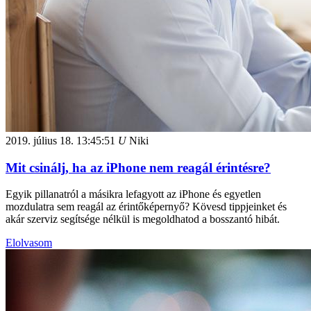
2019. július 18.
13:45:51
U
Niki
Mit csinálj, ha az iPhone nem reagál érintésre?
Egyik pillanatról a másikra lefagyott az iPhone és egyetlen
mozdulatra sem reagál az érintőképernyő? Kövesd tippjeinket és
akár szerviz segítsége nélkül is megoldhatod a bosszantó hibát.
Elolvasom