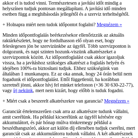
akkor el is tudod vinni. Természetesen a javítási időt mindig a
helyszínen tudjuk pontosan megállapítani. A javítási idő minden
esetben függ a meghibásodás jellegétől és a szerviz terheltségétől.
+
Holnapra miért nem tudok időpontot foglalni?
Megnézem »
Minden időpontfoglalás beérkezésekor ellenőrizzük az aktuális
raktárkészletet, hogy ne fordulhasson elő olyan eset, hogy
feleslegesen jön be szervizünkbe az ügyfél. Több szervizponton is
dolgozunk, és napi szinten hozunk-viszünk alkatrészeket a
szervizpontok között. Az időpontfoglalást csak akkor igazoljuk
vissza, ha a javításhoz szükséges alkatrészt a foglalás helyén és
idejében 100%-ra biztosítani tudjuk. Ehhez szükségünk van
általában 1 munkanapra. Ez az oka annak, hogy 24 órán belül nem
fogadunk el időpontfoglalást. Ettől függetlenül, ha korábban
szeretnél jönni, akkor hívj fel minket telefonon (+36 30 630-22-77),
vagy
írj nekünk
, mert nem kizárt, hogy előbb is tuduk fogadni.
+
Miért csak a beszerelt alkatrészekre van garancia?
Megnézem »
Garanciát értelemszerűen csak arra az alkatrészre tudunk vállalni,
amit cserélünk. Ha például kicserélünk az ügyfél kérésére egy
akkumulátort, és pár hónap múlva tönkremegy például a
beszédhangszóró, akkor azt külön díj ellenében tudjuk cserélni, mert
garanciát csak az akkumulátorra tudunk vállalni. A két alkatrésznek