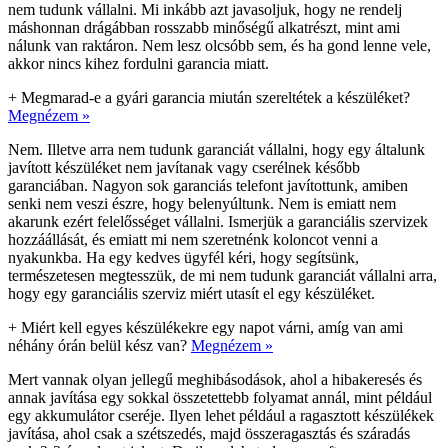
nem tudunk vállalni. Mi inkább azt javasoljuk, hogy ne rendelj
máshonnan drágábban rosszabb minőségű alkatrészt, mint ami
nálunk van raktáron. Nem lesz olcsóbb sem, és ha gond lenne vele,
akkor nincs kihez fordulni garancia miatt.
+
Megmarad-e a gyári garancia miután szereltétek a készüléket?
Megnézem »
Nem. Illetve arra nem tudunk garanciát vállalni, hogy egy általunk
javított készüléket nem javítanak vagy cserélnek később
garanciában. Nagyon sok garanciás telefont javítottunk, amiben
senki nem veszi észre, hogy belenyúltunk. Nem is emiatt nem
akarunk ezért felelősséget vállalni. Ismerjük a garanciális szervizek
hozzáállását, és emiatt mi nem szeretnénk koloncot venni a
nyakunkba. Ha egy kedves ügyfél kéri, hogy segítsünk,
természetesen megtesszük, de mi nem tudunk garanciát vállalni arra,
hogy egy garanciális szerviz miért utasít el egy készüléket.
+
Miért kell egyes készülékekre egy napot várni, amíg van ami
néhány órán belül kész van?
Megnézem »
Mert vannak olyan jellegű meghibásodások, ahol a hibakeresés és
annak javítása egy sokkal összetettebb folyamat annál, mint például
egy akkumulátor cseréje. Ilyen lehet például a ragasztott készülékek
javítása, ahol csak a szétszedés, majd összeragasztás és száradás