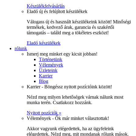
Készülékfelvásárlás
Eladó új és felújított készülékek
Válogass új és használt készülékeink között! Minőségi
termékek, kedvező árak, garancia és szakértői
támogatás – találd meg a tökéletes eszközt!
Eladó készülékek
rólunk
Ismerj meg minket egy kicsit jobban!
Történetünk
Vélemények
Üzleteink
Karrier
Blog
Karrier - Böngéssz nyitott pozícióink között!
Nézd meg milyen lehetőségek várnak nálunk most
munka terén. Csatlakozz hozzánk.
Nyitott pozíciók »
Vélemények - Ők már minket választottak!
Akkor vagyunk elégedettek, ha az ügyfeleink
elégedettek. Nézd meg, mit mondanak rólunk mások.