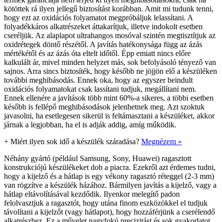
kötöttek rá ilyen jellegű biztosítást korábban. Amit mi tudunk tenni,
hogy ezt az oxidációs folyamatot megpróbáljuk lelassítani. A
folyadékkáros alkatrészeket áttakarítjuk, illetve indokolt esetben
cseréljük. Az alaplapot ultrahangos mosóval szintén megtisztítjuk az
oxidrétegek döntő részétől. A javítás hatékonysága függ az ázás
mértékétől és az ázás óta eltelt időtől. Épp emiatt nincs előre
kalkulált ár, mivel minden helyzet más, sok befolyásoló tényező van
sajnos. Arra sincs biztosíték, hogy később ne jöjjön elő a készüléken
további meghibásodás. Ennek oka, hogy az egyszer beindult
oxidációs folyamatokat csak lassítani tudjuk, megállítani nem.
Ennek ellenére a javítások több mint 60%-a sikeres, a többi esetben
később is fellépő meghibásodások jelenhetnek meg. Azt szoktuk
javasolni, ha esetlegesen sikerül is feltámasztani a készüléket, akkor
járnak a legjobban, ha el is adják addig, amíg működik.
+
Miért ilyen sok idő a készülék száradása?
Megnézem »
Néhány gyártó (például Samsung, Sony, Huawei) ragasztott
konstrukciójú készülékeket dob a piacra. Ezekről azt érdemes tudni,
hogy a kijelző és a hátlap is egy vékony ragasztó réteggel (2-3 mm)
van rögzítve a készülék házához. Bármilyen javítás a kijelző, vagy a
hátlap eltávolításával kezdődik. Ilyenkor melegítő padon
felolvasztjuk a ragasztót, hogy utána finom eszközökkel el tudjuk
távolítani a kijelzőt (vagy hátlapot), hogy hozzáférjünk a cserélendő
alkatrészhez. Ez a művelet nagyfokú precizitást és sok gyakorlatot