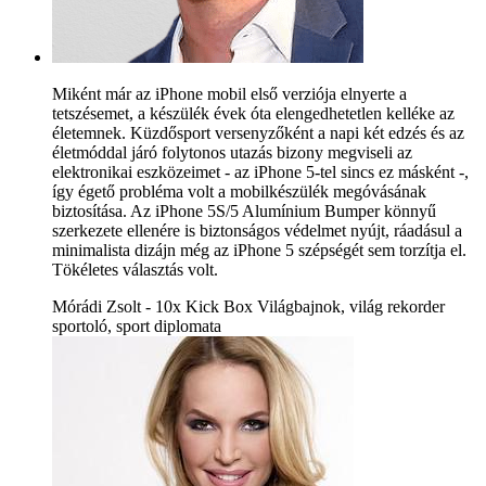
Miként már az iPhone mobil első verziója elnyerte a
tetszésemet, a készülék évek óta elengedhetetlen kelléke az
életemnek. Küzdősport versenyzőként a napi két edzés és az
életmóddal járó folytonos utazás bizony megviseli az
elektronikai eszközeimet - az iPhone 5-tel sincs ez másként -,
így égető probléma volt a mobilkészülék megóvásának
biztosítása. Az iPhone 5S/5 Alumínium Bumper könnyű
szerkezete ellenére is biztonságos védelmet nyújt, ráadásul a
minimalista dizájn még az iPhone 5 szépségét sem torzítja el.
Tökéletes választás volt.
Mórádi Zsolt - 10x Kick Box Világbajnok, világ rekorder
sportoló, sport diplomata