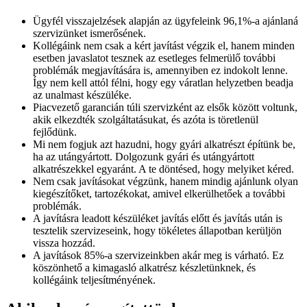
Ügyfél visszajelzések alapján az ügyfeleink 96,1%-a ajánlaná
szervizünket ismerősének.
Kollégáink nem csak a kért javítást végzik el, hanem minden
esetben javaslatot tesznek az esetleges felmerülő további
problémák megjavítására is, amennyiben ez indokolt lenne.
Így nem kell attól félni, hogy egy váratlan helyzetben beadja
az unalmast készüléke.
Piacvezető garancián túli szervizként az elsők között voltunk,
akik elkezdték szolgáltatásukat, és azóta is töretlenül
fejlődünk.
Mi nem fogjuk azt hazudni, hogy gyári alkatrészt építünk be,
ha az utángyártott. Dolgozunk gyári és utángyártott
alkatrészekkel egyaránt. A te döntésed, hogy melyiket kéred.
Nem csak javításokat végzünk, hanem mindig ajánlunk olyan
kiegészítőket, tartozékokat, amivel elkerülhetőek a további
problémák.
A javításra leadott készüléket javítás előtt és javítás után is
tesztelik szervizeseink, hogy tökéletes állapotban kerüljön
vissza hozzád.
A javítások 85%-a szervizeinkben akár meg is várható. Ez
köszönhető a kimagasló alkatrész készletünknek, és
kollégáink teljesítményének.