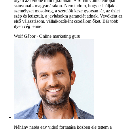
olyan az iPhone mint újkorában. A Smart Clinic európai
színvonal - magyar árakon. Nem tudom, hogy csinálják: a
személyzet mosolyog, a szerelők keze gyorsan jár, az üzlet
szép és letisztult, a javításokra garanciát adnak. Vevőként az
első választásom, vállalkozóként csodálom őket. Bár több
ilyen cég lenne!
Wolf Gábor - Online marketing guru
Néhány napja egy videó forgatása közben elejtettem a