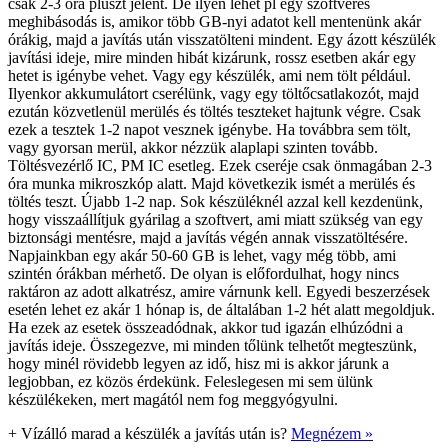
csak 2-3 óra pluszt jelent. De ilyen lehet pl egy szoftveres
meghibásodás is, amikor több GB-nyi adatot kell mentenünk akár
órákig, majd a javítás után visszatölteni mindent. Egy ázott készülék
javítási ideje, mire minden hibát kizárunk, rossz esetben akár egy
hetet is igénybe vehet. Vagy egy készülék, ami nem tölt például.
Ilyenkor akkumulátort cserélünk, vagy egy töltőcsatlakozót, majd
ezután közvetlenül merülés és töltés teszteket hajtunk végre. Csak
ezek a tesztek 1-2 napot vesznek igénybe. Ha továbbra sem tölt,
vagy gyorsan merül, akkor nézzük alaplapi szinten tovább.
Töltésvezérlő IC, PM IC esetleg. Ezek cseréje csak önmagában 2-3
óra munka mikroszkóp alatt. Majd következik ismét a merülés és
töltés teszt. Újabb 1-2 nap. Sok készüléknél azzal kell kezdenünk,
hogy visszaállítjuk gyárilag a szoftvert, ami miatt szükség van egy
biztonsági mentésre, majd a javítás végén annak visszatöltésére.
Napjainkban egy akár 50-60 GB is lehet, vagy még több, ami
szintén órákban mérhető. De olyan is előfordulhat, hogy nincs
raktáron az adott alkatrész, amire várnunk kell. Egyedi beszerzések
esetén lehet ez akár 1 hónap is, de általában 1-2 hét alatt megoldjuk.
Ha ezek az esetek összeadódnak, akkor tud igazán elhúzódni a
javítás ideje. Összegezve, mi minden tőlünk telhetőt megteszünk,
hogy minél rövidebb legyen az idő, hisz mi is akkor járunk a
legjobban, ez közös érdekünk. Feleslegesen mi sem ülünk
készülékeken, mert magától nem fog meggyógyulni.
+
Vízálló marad a készülék a javítás után is?
Megnézem »