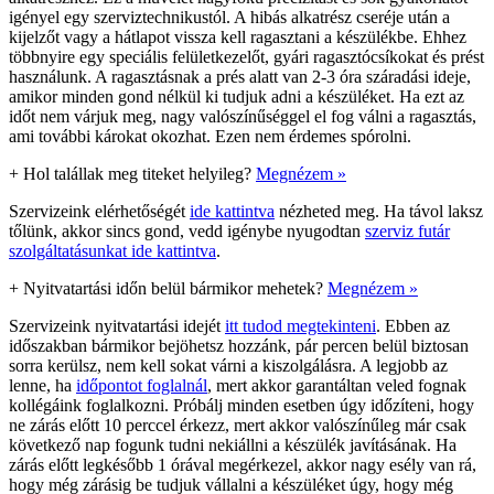
igényel egy szerviztechnikustól. A hibás alkatrész cseréje után a
kijelzőt vagy a hátlapot vissza kell ragasztani a készülékbe. Ehhez
többnyire egy speciális felületkezelőt, gyári ragasztócsíkokat és prést
használunk. A ragasztásnak a prés alatt van 2-3 óra száradási ideje,
amikor minden gond nélkül ki tudjuk adni a készüléket. Ha ezt az
időt nem várjuk meg, nagy valószínűséggel el fog válni a ragasztás,
ami további károkat okozhat. Ezen nem érdemes spórolni.
+
Hol talállak meg titeket helyileg?
Megnézem »
Szervizeink elérhetőségét
ide kattintva
nézheted meg. Ha távol laksz
tőlünk, akkor sincs gond, vedd igénybe nyugodtan
szerviz futár
szolgáltatásunkat ide kattintva
.
+
Nyitvatartási időn belül bármikor mehetek?
Megnézem »
Szervizeink nyitvatartási idejét
itt tudod megtekinteni
. Ebben az
időszakban bármikor bejöhetsz hozzánk, pár percen belül biztosan
sorra kerülsz, nem kell sokat várni a kiszolgálásra. A legjobb az
lenne, ha
időpontot foglalnál
, mert akkor garantáltan veled fognak
kollégáink foglalkozni. Próbálj minden esetben úgy időzíteni, hogy
ne zárás előtt 10 perccel érkezz, mert akkor valószínűleg már csak
következő nap fogunk tudni nekiállni a készülék javításának. Ha
zárás előtt legkésőbb 1 órával megérkezel, akkor nagy esély van rá,
hogy még zárásig be tudjuk vállalni a készüléket úgy, hogy még