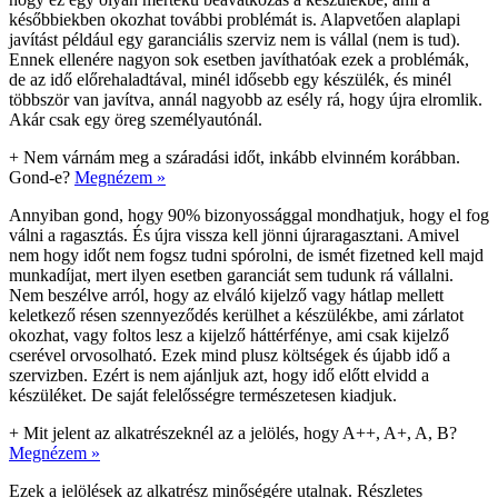
későbbiekben okozhat további problémát is. Alapvetően alaplapi
javítást például egy garanciális szerviz nem is vállal (nem is tud).
Ennek ellenére nagyon sok esetben javíthatóak ezek a problémák,
de az idő előrehaladtával, minél idősebb egy készülék, és minél
többször van javítva, annál nagyobb az esély rá, hogy újra elromlik.
Akár csak egy öreg személyautónál.
+
Nem várnám meg a száradási időt, inkább elvinném korábban.
Gond-e?
Megnézem »
Annyiban gond, hogy 90% bizonyossággal mondhatjuk, hogy el fog
válni a ragasztás. És újra vissza kell jönni újraragasztani. Amivel
nem hogy időt nem fogsz tudni spórolni, de ismét fizetned kell majd
munkadíjat, mert ilyen esetben garanciát sem tudunk rá vállalni.
Nem beszélve arról, hogy az elváló kijelző vagy hátlap mellett
keletkező résen szennyeződés kerülhet a készülékbe, ami zárlatot
okozhat, vagy foltos lesz a kijelző háttérfénye, ami csak kijelző
cserével orvosolható. Ezek mind plusz költségek és újabb idő a
szervizben. Ezért is nem ajánljuk azt, hogy idő előtt elvidd a
készüléket. De saját felelősségre természetesen kiadjuk.
+
Mit jelent az alkatrészeknél az a jelölés, hogy A++, A+, A, B?
Megnézem »
Ezek a jelölések az alkatrész minőségére utalnak. Részletes