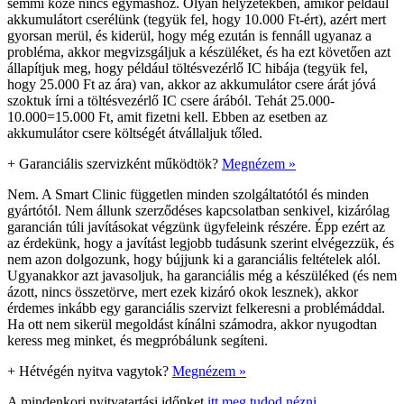
semmi köze nincs egymáshoz. Olyan helyzetekben, amikor például
akkumulátort cserélünk (tegyük fel, hogy 10.000 Ft-ért), azért mert
gyorsan merül, és kiderül, hogy még ezután is fennáll ugyanaz a
probléma, akkor megvizsgáljuk a készüléket, és ha ezt követően azt
állapítjuk meg, hogy például töltésvezérlő IC hibája (tegyük fel,
hogy 25.000 Ft az ára) van, akkor az akkumulátor csere árát jóvá
szoktuk írni a töltésvezérlő IC csere árából. Tehát 25.000-
10.000=15.000 Ft, amit fizetni kell. Ebben az esetben az
akkumulátor csere költségét átvállaljuk tőled.
+
Garanciális szervizként működtök?
Megnézem »
Nem. A Smart Clinic független minden szolgáltatótól és minden
gyártótól. Nem állunk szerződéses kapcsolatban senkivel, kizárólag
garancián túli javításokat végzünk ügyfeleink részére. Épp ezért az
az érdekünk, hogy a javítást legjobb tudásunk szerint elvégezzük, és
nem azon dolgozunk, hogy bújjunk ki a garanciális feltételek alól.
Ugyanakkor azt javasoljuk, ha garanciális még a készüléked (és nem
ázott, nincs összetörve, mert ezek kizáró okok lesznek), akkor
érdemes inkább egy garanciális szervizt felkeresni a problémáddal.
Ha ott nem sikerül megoldást kínálni számodra, akkor nyugodtan
keress meg minket, és megpróbálunk segíteni.
+
Hétvégén nyitva vagytok?
Megnézem »
A mindenkori nyitvatartási időnket
itt meg tudod nézni
.