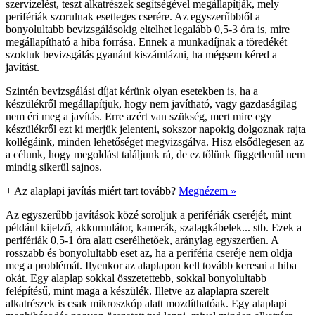
szervizelést, teszt alkatrészek segítségével megállapítják, mely
perifériák szorulnak esetleges cserére. Az egyszerűbbtől a
bonyolultabb bevizsgálásokig eltelhet legalább 0,5-3 óra is, mire
megállapítható a hiba forrása. Ennek a munkadíjnak a töredékét
szoktuk bevizsgálás gyanánt kiszámlázni, ha mégsem kéred a
javítást.
Szintén bevizsgálási díjat kérünk olyan esetekben is, ha a
készülékről megállapítjuk, hogy nem javítható, vagy gazdaságilag
nem éri meg a javítás. Erre azért van szükség, mert mire egy
készülékről ezt ki merjük jelenteni, sokszor napokig dolgoznak rajta
kollégáink, minden lehetőséget megvizsgálva. Hisz elsődlegesen az
a célunk, hogy megoldást találjunk rá, de ez tőlünk függetlenül nem
mindig sikerül sajnos.
+
Az alaplapi javítás miért tart tovább?
Megnézem »
Az egyszerűbb javítások közé soroljuk a perifériák cseréjét, mint
például kijelző, akkumulátor, kamerák, szalagkábelek... stb. Ezek a
perifériák 0,5-1 óra alatt cserélhetőek, aránylag egyszerűen. A
rosszabb és bonyolultabb eset az, ha a periféria cseréje nem oldja
meg a problémát. Ilyenkor az alaplapon kell tovább keresni a hiba
okát. Egy alaplap sokkal összetettebb, sokkal bonyolultabb
felépítésű, mint maga a készülék. Illetve az alaplapra szerelt
alkatrészek is csak mikroszkóp alatt mozdíthatóak. Egy alaplapi