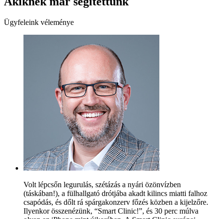
Akiknek már segítettünk
Ügyfeleink véleménye
Volt lépcsőn legurulás, szétázás a nyári özönvízben
(táskában!), a fülhallgató drótjába akadt kilincs miatti falhoz
csapódás, és dőlt rá spárgakonzerv főzés közben a kijelzőre.
Ilyenkor összenézünk, “Smart Clinic!”, és 30 perc múlva