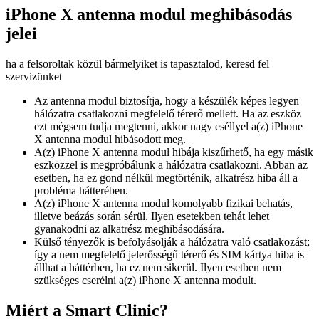
iPhone X antenna modul meghibásodás
jelei
ha a felsoroltak közül bármelyiket is tapasztalod, keresd fel
szervizünket
Az antenna modul biztosítja, hogy a készülék képes legyen
hálózatra csatlakozni megfelelő térerő mellett. Ha az eszköz
ezt mégsem tudja megtenni, akkor nagy eséllyel a(z) iPhone
X antenna modul hibásodott meg.
A(z) iPhone X antenna modul hibája kiszűrhető, ha egy másik
eszközzel is megpróbálunk a hálózatra csatlakozni. Abban az
esetben, ha ez gond nélkül megtörténik, alkatrész hiba áll a
probléma hátterében.
A(z) iPhone X antenna modul komolyabb fizikai behatás,
illetve beázás során sérül. Ilyen esetekben tehát lehet
gyanakodni az alkatrész meghibásodására.
Külső tényezők is befolyásolják a hálózatra való csatlakozást;
így a nem megfelelő jelerősségű térerő és SIM kártya hiba is
állhat a háttérben, ha ez nem sikerül. Ilyen esetben nem
szükséges cserélni a(z) iPhone X antenna modult.
Miért a Smart Clinic?