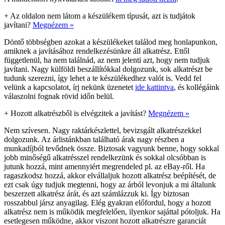
+
Az oldalon nem látom a készülékem típusát, azt is tudjátok
javítani?
Megnézem »
Döntő többségben azokat a készülékeket találod meg honlapunkon,
amiknek a javításához rendelkezésünkre áll alkatrész. Ettől
függetlenül, ha nem találnád, az nem jelenti azt, hogy nem tudjuk
javítani. Nagy külföldi beszállítókkal dolgozunk, sok alkatrészt be
tudunk szerezni, így lehet a te készülékedhez valót is. Vedd fel
velünk a kapcsolatot, írj nekünk üzenetet
ide kattintva
, és kollégáink
válaszolni fognak rövid időn belül.
+
Hozott alkatrészből is elvégzitek a javítást?
Megnézem »
Nem szívesen. Nagy raktárkészlettel, bevizsgált alkatrészekkel
dolgozunk. Az árlistánkban található árak nagy részben a
munkadíjból tevődnek össze. Biztosak vagyunk benne, hogy sokkal
jobb minőségű alkatrésszel rendelkezünk és sokkal olcsóbban is
jutunk hozzá, mint amennyiért megrendeled pl. az eBay-ről. Ha
ragaszkodsz hozzá, akkor elvállaljuk hozott alkatrész beépítését, de
ezt csak úgy tudjuk megtenni, hogy az árból levonjuk a mi általunk
beszerzett alkatrész árát, és azt számlázzuk ki. Így biztosan
rosszabbul jársz anyagilag. Elég gyakran előfordul, hogy a hozott
alkatrész nem is működik megfelelően, ilyenkor sajáttal pótoljuk. Ha
esetlegesen működne, akkor viszont hozott alkatrészre garanciát