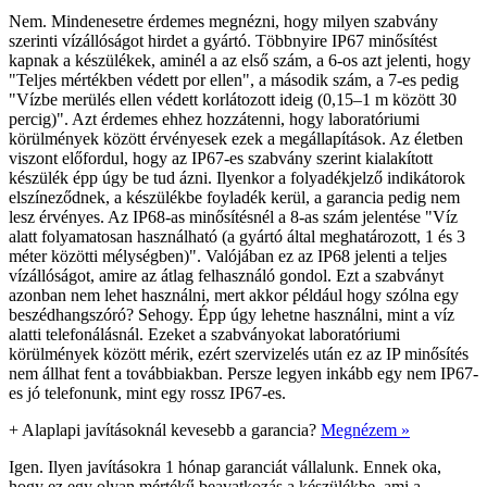
Nem. Mindenesetre érdemes megnézni, hogy milyen szabvány
szerinti vízállóságot hirdet a gyártó. Többnyire IP67 minősítést
kapnak a készülékek, aminél a az első szám, a 6-os azt jelenti, hogy
"Teljes mértékben védett por ellen", a második szám, a 7-es pedig
"Vízbe merülés ellen védett korlátozott ideig (0,15–1 m között 30
percig)". Azt érdemes ehhez hozzátenni, hogy laboratóriumi
körülmények között érvényesek ezek a megállapítások. Az életben
viszont előfordul, hogy az IP67-es szabvány szerint kialakított
készülék épp úgy be tud ázni. Ilyenkor a folyadékjelző indikátorok
elszíneződnek, a készülékbe foyladék kerül, a garancia pedig nem
lesz érvényes. Az IP68-as minősítésnél a 8-as szám jelentése "Víz
alatt folyamatosan használható (a gyártó által meghatározott, 1 és 3
méter közötti mélységben)". Valójában ez az IP68 jelenti a teljes
vízállóságot, amire az átlag felhasználó gondol. Ezt a szabványt
azonban nem lehet használni, mert akkor például hogy szólna egy
beszédhangszóró? Sehogy. Épp úgy lehetne használni, mint a víz
alatti telefonálásnál. Ezeket a szabványokat laboratóriumi
körülmények között mérik, ezért szervizelés után ez az IP minősítés
nem állhat fent a továbbiakban. Persze legyen inkább egy nem IP67-
es jó telefonunk, mint egy rossz IP67-es.
+
Alaplapi javításoknál kevesebb a garancia?
Megnézem »
Igen. Ilyen javításokra 1 hónap garanciát vállalunk. Ennek oka,
hogy ez egy olyan mértékű beavatkozás a készülékbe, ami a