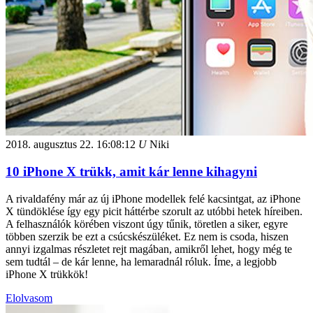
2018. augusztus 22.
16:08:12
U
Niki
10 iPhone X trükk, amit kár lenne kihagyni
A rivaldafény már az új iPhone modellek felé kacsintgat, az iPhone
X tündöklése így egy picit háttérbe szorult az utóbbi hetek híreiben.
A felhasználók körében viszont úgy tűnik, töretlen a siker, egyre
többen szerzik be ezt a csúcskészüléket. Ez nem is csoda, hiszen
annyi izgalmas részletet rejt magában, amikről lehet, hogy még te
sem tudtál – de kár lenne, ha lemaradnál róluk. Íme, a legjobb
iPhone X trükkök!
Elolvasom