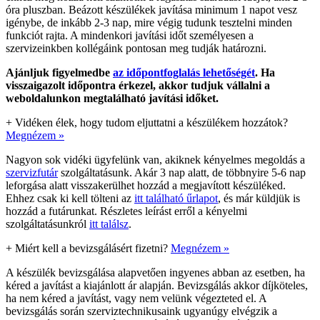
óra pluszban. Beázott készülékek javítása minimum 1 napot vesz
igénybe, de inkább 2-3 nap, mire végig tudunk tesztelni minden
funkciót rajta. A mindenkori javítási időt személyesen a
szervizeinkben kollégáink pontosan meg tudják határozni.
Ajánljuk figyelmedbe
az időpontfoglalás lehetőségét
. Ha
visszaigazolt időpontra érkezel, akkor tudjuk vállalni a
weboldalunkon megtalálható javítási időket.
+
Vidéken élek, hogy tudom eljuttatni a készülékem hozzátok?
Megnézem »
Nagyon sok vidéki ügyfelünk van, akiknek kényelmes megoldás a
szervizfutár
szolgáltatásunk. Akár 3 nap alatt, de többnyire 5-6 nap
leforgása alatt visszakerülhet hozzád a megjavított készüléked.
Ehhez csak ki kell tölteni az
itt található űrlapot
, és már küldjük is
hozzád a futárunkat. Részletes leírást erről a kényelmi
szolgáltatásunkról
itt találsz
.
+
Miért kell a bevizsgálásért fizetni?
Megnézem »
A készülék bevizsgálása alapvetően ingyenes abban az esetben, ha
kéred a javítást a kiajánlott ár alapján. Bevizsgálás akkor díjköteles,
ha nem kéred a javítást, vagy nem velünk végezteted el. A
bevizsgálás során szerviztechnikusaink ugyanúgy elvégzik a