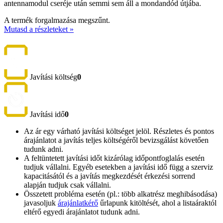
antennamodul cseréje után semmi sem áll a mondandód útjába.
A termék forgalmazása megszűnt.
Mutasd a részleteket »
Javítási költség
0
Javítási idő
0
Az ár egy várható javítási költséget jelöl. Részletes és pontos
árajánlatot a javítás teljes költségéről bevizsgálást követően
tudunk adni.
A feltüntetett javítási időt kizárólag időpontfoglalás esetén
tudjuk vállalni. Egyéb esetekben a javítási idő függ a szerviz
kapacitásától és a javítás megkezdését érkezési sorrend
alapján tudjuk csak vállalni.
Összetett probléma esetén (pl.: több alkatrész meghibásodása)
javasoljuk
árajánlatkérő
űrlapunk kitöltését, ahol a listaáraktól
eltérő egyedi árajánlatot tudunk adni.