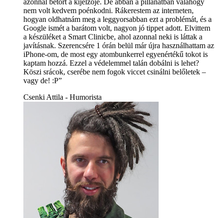
azonnal betört a kijelzője. De abban a pillanatban valahogy
nem volt kedvem poénkodni. Rákerestem az interneten,
hogyan oldhatnám meg a leggyorsabban ezt a problémát, és a
Google ismét a barátom volt, nagyon jó tippet adott. Elvittem
a készüléket a Smart Clinicbe, ahol azonnal neki is láttak a
javításnak. Szerencsére 1 órán belül már újra használhattam az
iPhone-om, de most egy atombunkerrel egyenértékű tokot is
kaptam hozzá. Ezzel a védelemmel talán dobálni is lehet?
Köszi srácok, cserébe nem fogok viccet csinálni belőletek –
vagy de! :P”
Csenki Attila - Humorista