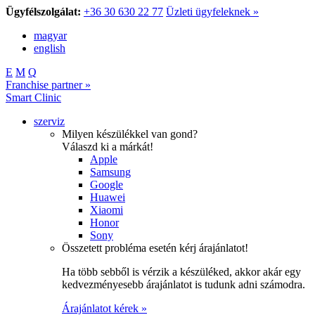
Ügyfélszolgálat:
+36 30 630 22 77
Üzleti ügyfeleknek »
magyar
english
E
M
Q
Franchise partner »
Smart Clinic
szerviz
Milyen készülékkel van gond?
Válaszd ki a márkát!
Apple
Samsung
Google
Huawei
Xiaomi
Honor
Sony
Összetett probléma esetén kérj árajánlatot!
Ha több sebből is vérzik a készüléked, akkor akár egy
kedvezményesebb árajánlatot is tudunk adni számodra.
Árajánlatot kérek »