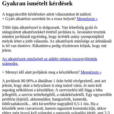
Gyakran ismételt kérdések
A leggyakoribb kérdésekre adott válaszainkat itt találod.
+
Gyári alkatrészt szereltek be a rossz helyett?
Megnézem »
Több fajta alkatrésszel is dolgozunk. Van lehetőség gyári és
utángyártott alkatrészekkel történő javításra is. Javaslatot teszünk
minden javításnál egyénileg, hogy ár/érték arány szempontjából
melyik lehet a jobb választás. Az alkatrészek minősége az árlistáknál
is fel van tüntetve. Rákattintva pedig részletesen leírjuk, hogy mit
jelent.
Az alkatrészek minőségét az alábbi oldalon összegyűjtöttük
számodra.
+
Mennyi idő alatt javítjátok meg a készülékem?
Megnézem »
A javítások 80-90%-a általában 1 órán belül elvégezhető, ami azt
jelenti, hogy akár a helyszínen is meg tudod várni, és nem kell
napokig nélkülözni a készüléket. A szervizelési idő függ a hiba
jellegétől, a szerviz terheltségétől, a raktárkészlettől. Egy egyszerűbb
periféria (kijelző, akkumulátor, hangszórók, kamerák,
töltőcsatlakozók... stb) kicserélése nagyjából 0,5-1 óra. Ha a
készülék nem csavarozott, hanem ragasztott konstrukciójú, akkor
ehhez még hozzá kell számolni a ragasztás száradási idejét, ami 2-3