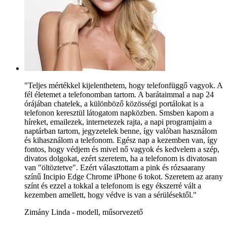
"Teljes mértékkel kijelenthetem, hogy telefonfüggő vagyok. A
fél életemet a telefonomban tartom. A barátaimmal a nap 24
órájában chatelek, a különböző közösségi portálokat is a
telefonon keresztül látogatom napközben. Smsben kapom a
híreket, emailezek, internetezek rajta, a napi programjaim a
naptárban tartom, jegyzetelek benne, így valóban használom
és kihasználom a telefonom. Egész nap a kezemben van, így
fontos, hogy védjem és mivel nő vagyok és kedvelem a szép,
divatos dolgokat, ezért szeretem, ha a telefonom is divatosan
van "öltöztetve". Ezért választottam a pink és rózsaarany
színű Incipio Edge Chrome iPhone 6 tokot. Szeretem az arany
színt és ezzel a tokkal a telefonom is egy ékszerré vált a
kezemben amellett, hogy védve is van a sérülésektől."
Zimány Linda - modell, műsorvezető