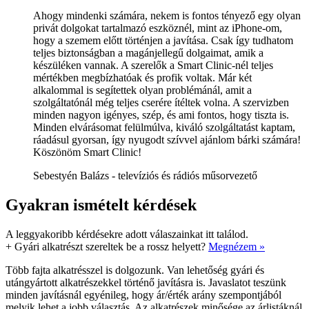
Ahogy mindenki számára, nekem is fontos tényező egy olyan
privát dolgokat tartalmazó eszköznél, mint az iPhone-om,
hogy a szemem előtt történjen a javítása. Csak így tudhatom
teljes biztonságban a magánjellegű dolgaimat, amik a
készüléken vannak. A szerelők a Smart Clinic-nél teljes
mértékben megbízhatóak és profik voltak. Már két
alkalommal is segítettek olyan problémánál, amit a
szolgáltatónál még teljes cserére ítéltek volna. A szervizben
minden nagyon igényes, szép, és ami fontos, hogy tiszta is.
Minden elvárásomat felülmúlva, kiváló szolgáltatást kaptam,
ráadásul gyorsan, így nyugodt szívvel ajánlom bárki számára!
Köszönöm Smart Clinic!
Sebestyén Balázs - televíziós és rádiós műsorvezető
Gyakran ismételt kérdések
A leggyakoribb kérdésekre adott válaszainkat itt találod.
+
Gyári alkatrészt szereltek be a rossz helyett?
Megnézem »
Több fajta alkatrésszel is dolgozunk. Van lehetőség gyári és
utángyártott alkatrészekkel történő javításra is. Javaslatot teszünk
minden javításnál egyénileg, hogy ár/érték arány szempontjából
melyik lehet a jobb választás. Az alkatrészek minősége az árlistáknál