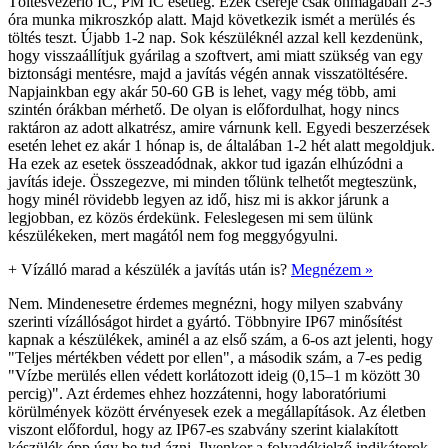
Töltésvezérlő IC, PM IC esetleg. Ezek cseréje csak önmagában 2-3
óra munka mikroszkóp alatt. Majd következik ismét a merülés és
töltés teszt. Újabb 1-2 nap. Sok készüléknél azzal kell kezdenünk,
hogy visszaállítjuk gyárilag a szoftvert, ami miatt szükség van egy
biztonsági mentésre, majd a javítás végén annak visszatöltésére.
Napjainkban egy akár 50-60 GB is lehet, vagy még több, ami
szintén órákban mérhető. De olyan is előfordulhat, hogy nincs
raktáron az adott alkatrész, amire várnunk kell. Egyedi beszerzések
esetén lehet ez akár 1 hónap is, de általában 1-2 hét alatt megoldjuk.
Ha ezek az esetek összeadódnak, akkor tud igazán elhúzódni a
javítás ideje. Összegezve, mi minden tőlünk telhetőt megteszünk,
hogy minél rövidebb legyen az idő, hisz mi is akkor járunk a
legjobban, ez közös érdekünk. Feleslegesen mi sem ülünk
készülékeken, mert magától nem fog meggyógyulni.
+
Vízálló marad a készülék a javítás után is?
Megnézem »
Nem. Mindenesetre érdemes megnézni, hogy milyen szabvány
szerinti vízállóságot hirdet a gyártó. Többnyire IP67 minősítést
kapnak a készülékek, aminél a az első szám, a 6-os azt jelenti, hogy
"Teljes mértékben védett por ellen", a második szám, a 7-es pedig
"Vízbe merülés ellen védett korlátozott ideig (0,15–1 m között 30
percig)". Azt érdemes ehhez hozzátenni, hogy laboratóriumi
körülmények között érvényesek ezek a megállapítások. Az életben
viszont előfordul, hogy az IP67-es szabvány szerint kialakított
készülék épp úgy be tud ázni. Ilyenkor a folyadékjelző indikátorok