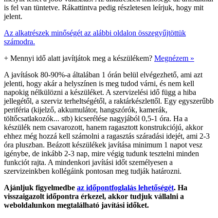
is fel van tüntetve. Rákattintva pedig részletesen leírjuk, hogy mit
jelent.
Az alkatrészek minőségét az alábbi oldalon összegyűjtöttük
számodra.
+
Mennyi idő alatt javítjátok meg a készülékem?
Megnézem »
A javítások 80-90%-a általában 1 órán belül elvégezhető, ami azt
jelenti, hogy akár a helyszínen is meg tudod várni, és nem kell
napokig nélkülözni a készüléket. A szervizelési idő függ a hiba
jellegétől, a szerviz terheltségétől, a raktárkészlettől. Egy egyszerűbb
periféria (kijelző, akkumulátor, hangszórók, kamerák,
töltőcsatlakozók... stb) kicserélése nagyjából 0,5-1 óra. Ha a
készülék nem csavarozott, hanem ragasztott konstrukciójú, akkor
ehhez még hozzá kell számolni a ragasztás száradási idejét, ami 2-3
óra pluszban. Beázott készülékek javítása minimum 1 napot vesz
igénybe, de inkább 2-3 nap, mire végig tudunk tesztelni minden
funkciót rajta. A mindenkori javítási időt személyesen a
szervizeinkben kollégáink pontosan meg tudják határozni.
Ajánljuk figyelmedbe
az időpontfoglalás lehetőségét
. Ha
visszaigazolt időpontra érkezel, akkor tudjuk vállalni a
weboldalunkon megtalálható javítási időket.