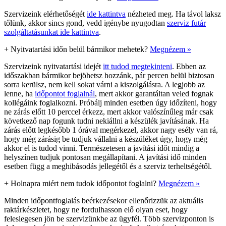
Szervizeink elérhetőségét
ide kattintva
nézheted meg. Ha távol laksz
tőlünk, akkor sincs gond, vedd igénybe nyugodtan
szerviz futár
szolgáltatásunkat ide kattintva
.
+
Nyitvatartási időn belül bármikor mehetek?
Megnézem »
Szervizeink nyitvatartási idejét
itt tudod megtekinteni
. Ebben az
időszakban bármikor bejöhetsz hozzánk, pár percen belül biztosan
sorra kerülsz, nem kell sokat várni a kiszolgálásra. A legjobb az
lenne, ha
időpontot foglalnál
, mert akkor garantáltan veled fognak
kollégáink foglalkozni. Próbálj minden esetben úgy időzíteni, hogy
ne zárás előtt 10 perccel érkezz, mert akkor valószínűleg már csak
következő nap fogunk tudni nekiállni a készülék javításának. Ha
zárás előtt legkésőbb 1 órával megérkezel, akkor nagy esély van rá,
hogy még zárásig be tudjuk vállalni a készüléket úgy, hogy még
akkor el is tudod vinni. Természetesen a javítási időt mindig a
helyszínen tudjuk pontosan megállapítani. A javítási idő minden
esetben függ a meghibásodás jellegétől és a szerviz terheltségétől.
+
Holnapra miért nem tudok időpontot foglalni?
Megnézem »
Minden időpontfoglalás beérkezésekor ellenőrizzük az aktuális
raktárkészletet, hogy ne fordulhasson elő olyan eset, hogy
feleslegesen jön be szervizünkbe az ügyfél. Több szervizponton is