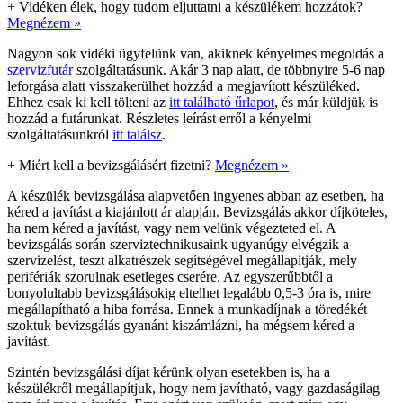
+
Vidéken élek, hogy tudom eljuttatni a készülékem hozzátok?
Megnézem »
Nagyon sok vidéki ügyfelünk van, akiknek kényelmes megoldás a
szervizfutár
szolgáltatásunk. Akár 3 nap alatt, de többnyire 5-6 nap
leforgása alatt visszakerülhet hozzád a megjavított készüléked.
Ehhez csak ki kell tölteni az
itt található űrlapot
, és már küldjük is
hozzád a futárunkat. Részletes leírást erről a kényelmi
szolgáltatásunkról
itt találsz
.
+
Miért kell a bevizsgálásért fizetni?
Megnézem »
A készülék bevizsgálása alapvetően ingyenes abban az esetben, ha
kéred a javítást a kiajánlott ár alapján. Bevizsgálás akkor díjköteles,
ha nem kéred a javítást, vagy nem velünk végezteted el. A
bevizsgálás során szerviztechnikusaink ugyanúgy elvégzik a
szervizelést, teszt alkatrészek segítségével megállapítják, mely
perifériák szorulnak esetleges cserére. Az egyszerűbbtől a
bonyolultabb bevizsgálásokig eltelhet legalább 0,5-3 óra is, mire
megállapítható a hiba forrása. Ennek a munkadíjnak a töredékét
szoktuk bevizsgálás gyanánt kiszámlázni, ha mégsem kéred a
javítást.
Szintén bevizsgálási díjat kérünk olyan esetekben is, ha a
készülékről megállapítjuk, hogy nem javítható, vagy gazdaságilag