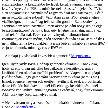
elszíneződnek, a készülékbe foyladék kerül, a garancia pedig nem
lesz érvényes. Az IP68-as minősítésnél a 8-as szám jelentése "Víz
alatt folyamatosan használható (a gyártó által meghatározott, 1 és 3
méter közötti mélységben)". Valójában ez az IP68 jelenti a teljes
vízállóságot, amire az átlag felhasználó gondol. Ezt a szabványt
azonban nem lehet használni, mert akkor például hogy szólna egy
beszédhangszóró? Sehogy. Épp úgy lehetne használni, mint a víz
alatti telefonálásnál. Ezeket a szabványokat laboratóriumi
körülmények között mérik, ezért szervizelés után ez az IP minősítés
nem állhat fent a továbbiakban. Persze legyen inkább egy nem IP67-
es jó telefonunk, mint egy rossz IP67-es.
+
Alaplapi javításoknál kevesebb a garancia?
Megnézem »
Igen. Ilyen javításokra 1 hónap garanciát vállalunk. Ennek oka,
hogy ez egy olyan mértékű beavatkozás a készülékbe, ami a
későbbiekben okozhat további problémát is. Alapvetően alaplapi
javítást például egy garanciális szerviz nem is vállal (nem is tud).
Ennek ellenére nagyon sok esetben javíthatóak ezek a problémák,
de az idő előrehaladtával, minél idősebb egy készülék, és minél
többször van javítva, annál nagyobb az esély rá, hogy újra elromlik.
Akár csak egy öreg személyautónál.
+
Nem várnám meg a száradási időt, inkább elvinném korábban.
Gond-e?
Megnézem »