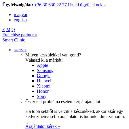
Ügyfélszolgálat:
+36 30 630 22 77
Üzleti ügyfeleknek »
magyar
english
E
M
Q
Franchise partner »
Smart Clinic
szerviz
Milyen készülékkel van gond?
Válaszd ki a márkát!
Apple
Samsung
Google
Huawei
Xiaomi
Honor
Sony
Összetett probléma esetén kérj árajánlatot!
Ha több sebből is vérzik a készüléked, akkor akár egy
kedvezményesebb árajánlatot is tudunk adni számodra.
Árajánlatot kérek »