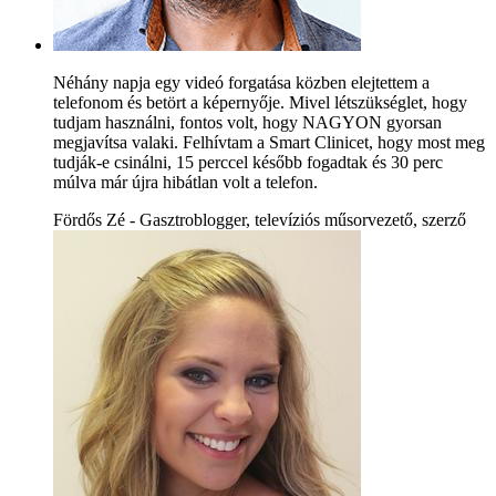
Néhány napja egy videó forgatása közben elejtettem a
telefonom és betört a képernyője. Mivel létszükséglet, hogy
tudjam használni, fontos volt, hogy NAGYON gyorsan
megjavítsa valaki. Felhívtam a Smart Clinicet, hogy most meg
tudják-e csinálni, 15 perccel később fogadtak és 30 perc
múlva már újra hibátlan volt a telefon.
Fördős Zé - Gasztroblogger, televíziós műsorvezető, szerző