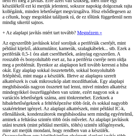
nem éri meg a javítás. Erre azért van szükség, mert mire egy
készülékről ezt ki merjük jelenteni, sokszor napokig dolgoznak rajta
kollégáink, minden lehetőséget megvizsgálva. Hisz elsődlegesen az
a célunk, hogy megoldást találjunk rá, de ez tőlünk függetlenül nem
mindig sikerül sajnos.
+
Az alaplapi javítás miért tart tovább?
Megnézem »
Az egyszerűbb javítások közé soroljuk a perifériák cseréjét, mint
például kijelző, akkumulátor, kamerák, szalagkábelek... stb. Ezek a
perifériák 0,5-1 óra alatt cserélhetőek, aránylag egyszerűen. A
rosszabb és bonyolultabb eset az, ha a periféria cseréje nem oldja
meg a problémát. Ilyenkor az alaplapon kell tovább keresni a hiba
okát. Egy alaplap sokkal összetettebb, sokkal bonyolultabb
felépítésű, mint maga a készülék. Illetve az alaplapra szerelt
alkatrészek is csak mikroszkóp alatt mozdíthatóak. Egy alaplapi
meghibásodás nagyon összetett tud lenni, mivel minden alkatrész
mindegyikkel összefüggésben van szinte, ezért nagyon sok a
variációs lehetőségek száma, ami tönkremehet. Ezeknek a
hibalehetőségeknek a feltérképezése több órát, és sokkal nagyobb
szakértelmet igényel. Az alaplapi alkatrészek, mint például IC-k,
ellenállások, kondenzátorok meghibásodása sem mindig egyértelmű,
aminek a feltárása szintén több órás művelet. Az alaplapi javítások
utáni tesztek (mint például merülés, töltés) szintén időigényesek,
mire azt merjük mondani, hogy rendben van a készülék.
Összességében egy körültekintően elvégzett alaplapi javítás több