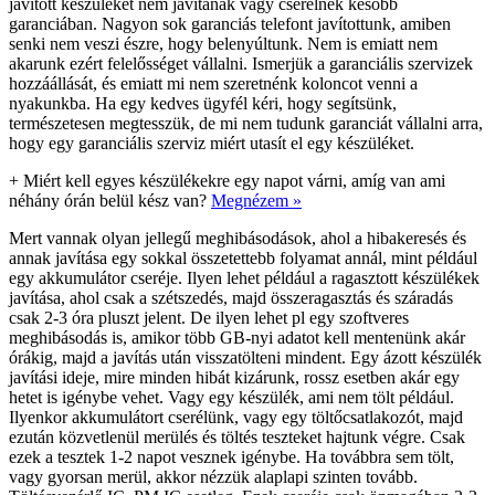
javított készüléket nem javítanak vagy cserélnek később
garanciában. Nagyon sok garanciás telefont javítottunk, amiben
senki nem veszi észre, hogy belenyúltunk. Nem is emiatt nem
akarunk ezért felelősséget vállalni. Ismerjük a garanciális szervizek
hozzáállását, és emiatt mi nem szeretnénk koloncot venni a
nyakunkba. Ha egy kedves ügyfél kéri, hogy segítsünk,
természetesen megtesszük, de mi nem tudunk garanciát vállalni arra,
hogy egy garanciális szerviz miért utasít el egy készüléket.
+
Miért kell egyes készülékekre egy napot várni, amíg van ami
néhány órán belül kész van?
Megnézem »
Mert vannak olyan jellegű meghibásodások, ahol a hibakeresés és
annak javítása egy sokkal összetettebb folyamat annál, mint például
egy akkumulátor cseréje. Ilyen lehet például a ragasztott készülékek
javítása, ahol csak a szétszedés, majd összeragasztás és száradás
csak 2-3 óra pluszt jelent. De ilyen lehet pl egy szoftveres
meghibásodás is, amikor több GB-nyi adatot kell mentenünk akár
órákig, majd a javítás után visszatölteni mindent. Egy ázott készülék
javítási ideje, mire minden hibát kizárunk, rossz esetben akár egy
hetet is igénybe vehet. Vagy egy készülék, ami nem tölt például.
Ilyenkor akkumulátort cserélünk, vagy egy töltőcsatlakozót, majd
ezután közvetlenül merülés és töltés teszteket hajtunk végre. Csak
ezek a tesztek 1-2 napot vesznek igénybe. Ha továbbra sem tölt,
vagy gyorsan merül, akkor nézzük alaplapi szinten tovább.