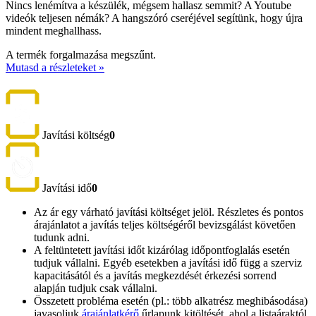
Nincs lenémítva a készülék, mégsem hallasz semmit? A Youtube
videók teljesen némák? A hangszóró cseréjével segítünk, hogy újra
mindent meghallhass.
A termék forgalmazása megszűnt.
Mutasd a részleteket »
Javítási költség
0
Javítási idő
0
Az ár egy várható javítási költséget jelöl. Részletes és pontos
árajánlatot a javítás teljes költségéről bevizsgálást követően
tudunk adni.
A feltüntetett javítási időt kizárólag időpontfoglalás esetén
tudjuk vállalni. Egyéb esetekben a javítási idő függ a szerviz
kapacitásától és a javítás megkezdését érkezési sorrend
alapján tudjuk csak vállalni.
Összetett probléma esetén (pl.: több alkatrész meghibásodása)
javasoljuk
árajánlatkérő
űrlapunk kitöltését, ahol a listaáraktól