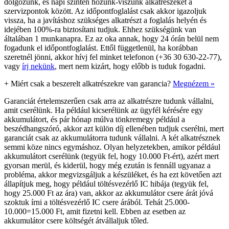
dolgozunk, és napi szinten hozunk-viszünk alkatrészeket a
szervizpontok között. Az időpontfoglalást csak akkor igazoljuk
vissza, ha a javításhoz szükséges alkatrészt a foglalás helyén és
idejében 100%-ra biztosítani tudjuk. Ehhez szükségünk van
általában 1 munkanapra. Ez az oka annak, hogy 24 órán belül nem
fogadunk el időpontfoglalást. Ettől függetlenül, ha korábban
szeretnél jönni, akkor hívj fel minket telefonon (+36 30 630-22-77),
vagy
írj nekünk
, mert nem kizárt, hogy előbb is tuduk fogadni.
+
Miért csak a beszerelt alkatrészekre van garancia?
Megnézem »
Garanciát értelemszerűen csak arra az alkatrészre tudunk vállalni,
amit cserélünk. Ha például kicserélünk az ügyfél kérésére egy
akkumulátort, és pár hónap múlva tönkremegy például a
beszédhangszóró, akkor azt külön díj ellenében tudjuk cserélni, mert
garanciát csak az akkumulátorra tudunk vállalni. A két alkatrésznek
semmi köze nincs egymáshoz. Olyan helyzetekben, amikor például
akkumulátort cserélünk (tegyük fel, hogy 10.000 Ft-ért), azért mert
gyorsan merül, és kiderül, hogy még ezután is fennáll ugyanaz a
probléma, akkor megvizsgáljuk a készüléket, és ha ezt követően azt
állapítjuk meg, hogy például töltésvezérlő IC hibája (tegyük fel,
hogy 25.000 Ft az ára) van, akkor az akkumulátor csere árát jóvá
szoktuk írni a töltésvezérlő IC csere árából. Tehát 25.000-
10.000=15.000 Ft, amit fizetni kell. Ebben az esetben az
akkumulátor csere költségét átvállaljuk tőled.