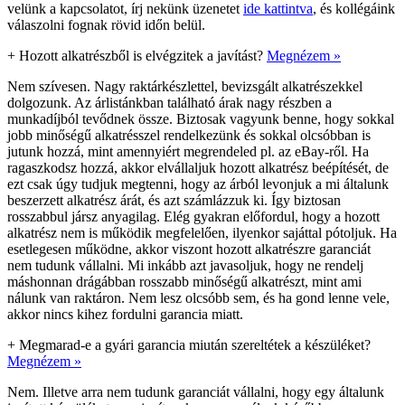
velünk a kapcsolatot, írj nekünk üzenetet
ide kattintva
, és kollégáink
válaszolni fognak rövid időn belül.
+
Hozott alkatrészből is elvégzitek a javítást?
Megnézem »
Nem szívesen. Nagy raktárkészlettel, bevizsgált alkatrészekkel
dolgozunk. Az árlistánkban található árak nagy részben a
munkadíjból tevődnek össze. Biztosak vagyunk benne, hogy sokkal
jobb minőségű alkatrésszel rendelkezünk és sokkal olcsóbban is
jutunk hozzá, mint amennyiért megrendeled pl. az eBay-ről. Ha
ragaszkodsz hozzá, akkor elvállaljuk hozott alkatrész beépítését, de
ezt csak úgy tudjuk megtenni, hogy az árból levonjuk a mi általunk
beszerzett alkatrész árát, és azt számlázzuk ki. Így biztosan
rosszabbul jársz anyagilag. Elég gyakran előfordul, hogy a hozott
alkatrész nem is működik megfelelően, ilyenkor sajáttal pótoljuk. Ha
esetlegesen működne, akkor viszont hozott alkatrészre garanciát
nem tudunk vállalni. Mi inkább azt javasoljuk, hogy ne rendelj
máshonnan drágábban rosszabb minőségű alkatrészt, mint ami
nálunk van raktáron. Nem lesz olcsóbb sem, és ha gond lenne vele,
akkor nincs kihez fordulni garancia miatt.
+
Megmarad-e a gyári garancia miután szereltétek a készüléket?
Megnézem »
Nem. Illetve arra nem tudunk garanciát vállalni, hogy egy általunk