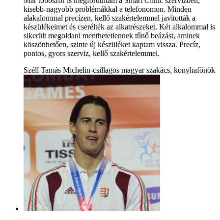
Már többször is megfordultam a Smart Clinic szervizben,
kisebb-nagyobb problémákkal a telefonomon. Minden
alakalommal precízen, kellő szakértelemmel javították a
készülékeimet és cserélték az alkatrészeket. Két alkalommal is
sikerült megoldani menthetetlennek tűnő beázást, aminek
köszönhetően, szinte új készüléket kaptam vissza. Precíz,
pontos, gyors szerviz, kellő szakértelemmel.
Széll Tamás Michelin-csillagos magyar szakács, konyhafőnök