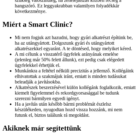
szükség valószínűleg, ha zenelejátszás közben recseg a
hangszóró. Ez leggyakrabban valamilyen folyadékkár
következménye.
Miért a Smart Clinic?
Mi nem fogjuk azt hazudni, hogy gyári alkatrészt építünk be,
ha az utángyártott. Dolgozunk gyári és utángyártott
alkatrészekkel egyaránt. A te döntésed, hogy melyiket kéred.
A mi célunk a visszatérő ügyfelek arányának emelése
(jelenleg már 50% felett állunk), ezt pedig csak elégedett
ügyfelekkel érhetjük el.
Munkánkra a feltétel nélküli precizitás a jellemző. Kollégáink
elhivatottak a szakmájuk iránt, emiatt is minden tudásukat
beleadják a javításokba.
Alkatrészek beszerzésével külön kollégánk foglalkozik, emiatt
kiemelt figyelemmel és rekordgyorsasággal be tudunk
szerezni bármilyen egyedi igényt.
Ha a javítás után később bármi problémát észlelsz
készülékeden, nyugodtan hozd vissza hozzánk, mi nem
futunk el, biztos találunk rá megoldást.
Akiknek már segítettünk