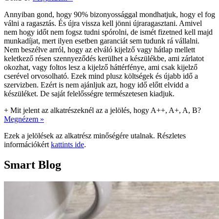
Annyiban gond, hogy 90% bizonyossággal mondhatjuk, hogy el fog
válni a ragasztás. És újra vissza kell jönni újraragasztani. Amivel
nem hogy időt nem fogsz tudni spórolni, de ismét fizetned kell majd
munkadíjat, mert ilyen esetben garanciát sem tudunk rá vállalni.
Nem beszélve arról, hogy az elváló kijelző vagy hátlap mellett
keletkező résen szennyeződés kerülhet a készülékbe, ami zárlatot
okozhat, vagy foltos lesz a kijelző háttérfénye, ami csak kijelző
cserével orvosolható. Ezek mind plusz költségek és újabb idő a
szervizben. Ezért is nem ajánljuk azt, hogy idő előtt elvidd a
készüléket. De saját felelősségre természetesen kiadjuk.
+
Mit jelent az alkatrészeknél az a jelölés, hogy A++, A+, A, B?
Megnézem »
Ezek a jelölések az alkatrész minőségére utalnak. Részletes
információkért
kattints ide
.
Smart Blog