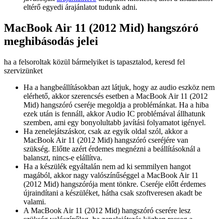
eltérő egyedi árajánlatot tudunk adni.
MacBook Air 11 (2012 Mid) hangszóró
meghibásodás jelei
ha a felsoroltak közül bármelyiket is tapasztalod, keresd fel
szervizünket
Ha a hangbeállításokban azt látjuk, hogy az audio eszköz nem
elérhető, akkor szerencsés esetben a MacBook Air 11 (2012
Mid) hangszóró cseréje megoldja a problémánkat. Ha a hiba
ezek után is fennáll, akkor Audio IC problémával állhatunk
szemben, ami egy bonyolultabb javítási folyamatot igényel.
Ha zenelejátszáskor, csak az egyik oldal szól, akkor a
MacBook Air 11 (2012 Mid) hangszóró cseréjére van
szükség. Előtte azért érdemes megnézni a beállításoknál a
balanszt, nincs-e elállítva.
Ha a készülék egyáltalán nem ad ki semmilyen hangot
magából, akkor nagy valószínűséggel a MacBook Air 11
(2012 Mid) hangszórója ment tönkre. Cseréje előtt érdemes
újraindítani a készüléket, hátha csak szoftveresen akadt be
valami.
A MacBook Air 11 (2012 Mid) hangszóró cserére lesz