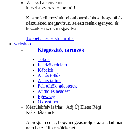
Válaszd a kényelmet,
intézd a szervizt otthonról!
Ki sem kell mozdulnod otthonról ahhoz, hogy hibás
készüléked megjavítsuk. Jelezd felénk igényed, és
hozzuk-visszük megjavítva.
Többet a szervizfutárról »
webshop
Kiegészítő, tartozék
Tokok
Kijelzővédelem
Kábelek
Autós töltők
Autós tartók
Fali töltők, adapterek
Audio és headset
Egészség
Okosotthon
Készülékfelvásárlás - Adj Új Életet Régi
Készülékednek
A program célja, hogy megvásároljuk az általad már
nem használt készülékeket.