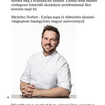
nyerték meg a kvalifikációs futamot. Ezentúl tehát minden
esetlegesen felmerülő okoskütyüs problémámmal őket
keresem majd fel.
Michelisz Norbert - Európa-kupa és többszörös túraautó-
világbajnoki futamgyőztes magyar autóversenyző