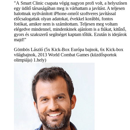
"A Smart Clinic csapata végig nagyon profi volt, a helyszínen
egy üdítő társaságában meg is várhattam a javítást. A teljesen
halottnak nyilvánított iPhone-omról szoftveres javítással
előcsalogattak olyan adatokat, évekkel korábbi, fontos
fotókat, amikre nem is számítottam. Teljesen meg voltam
elégedve mindennel, mindenkinek ajánlom is a fiúkat, kitűnő,
gyors és szakszerű segítséget kaptam tőlük. Ezután is idejárok
majd!"
Gömbös László (5x Kick-Box Európa bajnok, 6x Kick-box
világbajnok, 2013 World Combat Games (küzdősportok
olimpiája) 1.hely)