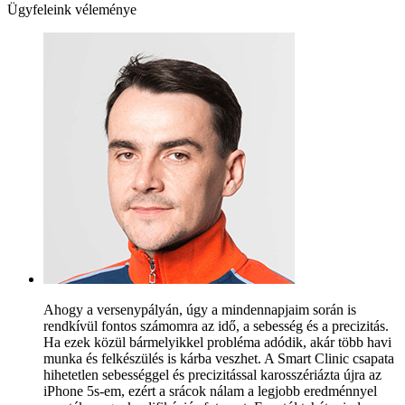
Ügyfeleink véleménye
Ahogy a versenypályán, úgy a mindennapjaim során is
rendkívül fontos számomra az idő, a sebesség és a precizitás.
Ha ezek közül bármelyikkel probléma adódik, akár több havi
munka és felkészülés is kárba veszhet. A Smart Clinic csapata
hihetetlen sebességgel és precizitással karosszériázta újra az
iPhone 5s-em, ezért a srácok nálam a legjobb eredménnyel