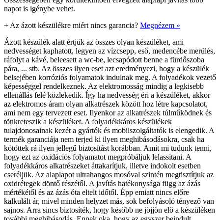
napot is igénybe vehet.
+
Az ázott készülékre miért nincs garancia?
Megnézem »
Ázott készülék alatt értjük az összes olyan készüléket, ami
nedvességet kaphatott, legyen az vízcsepp, eső, medencébe merülés,
ráfolyt a kávé, beleesett a wc-be, lecsapódott benne a fürdőszoba
pára, ... stb. Az összes ilyen eset azt eredményezi, hogy a készülék
belsejében korróziós folyamatok indulnak meg. A folyadékok vezető
képességgel rendelkeznek. Az elektromosság mindig a legkisebb
ellenállás felé közlekedik. Így ha nedvesség éri a készüléket, akkor
az elektromos áram olyan alkatrészek között hoz létre kapcsolatot,
ami nem egy tervezett eset. Ilyenkor az alkatrészek túlműködnek és
tönkreteszik a készüléket. A folyadékkáros készülékek
tulajdonosainak kezét a gyártók és mobilszolgáltatók is elengedik. A
termék garanciája nem terjed ki ilyen meghibásodásokra, csak ha
kötöttek rá ilyen jellegű biztosítást korábban. Amit mi tudunk tenni,
hogy ezt az oxidációs folyamatot megpróbáljuk lelassítani. A
folyadékkáros alkatrészeket áttakarítjuk, illetve indokolt esetben
cseréljük. Az alaplapot ultrahangos mosóval szintén megtisztítjuk az
oxidrétegek döntő részétől. A javítás hatékonysága függ az ázás
mértékétől és az ázás óta eltelt időtől. Épp emiatt nincs előre
kalkulált ár, mivel minden helyzet más, sok befolyásoló tényező van
sajnos. Arra sincs biztosíték, hogy később ne jöjjön elő a készüléken
további meghibásodás. Ennek oka, hogy az egyszer beindult