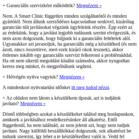
+
Garanciális szervizként működtök?
Megnézem »
Nem. A Smart Clinic független minden szolgáltatótól és minden
gyártótól. Nem állunk szerződéses kapcsolatban senkivel, kizárólag
garancián túli javításokat végzünk ügyfeleink részére. Épp ezért az
az érdekünk, hogy a javítást legjobb tudásunk szerint elvégezzük, és
nem azon dolgozunk, hogy bújjunk ki a garanciális feltételek alól.
Ugyanakkor azt javasoljuk, ha garanciális még a készüléked (és nem
ázott, nincs összetörve, mert ezek kizáró okok lesznek), akkor
érdemes inkább egy garanciális szervizt felkeresni a problémáddal.
Ha ott nem sikerül megoldást kínálni számodra, akkor nyugodtan
keress meg minket, és megpróbálunk segíteni.
+
Hétvégén nyitva vagytok?
Megnézem »
A mindenkori nyitvatartási időnket
itt meg tudod nézni
.
+
Az oldalon nem látom a készülékem típusát, azt is tudjátok
javítani?
Megnézem »
Döntő többségben azokat a készülékeket találod meg honlapunkon,
amiknek a javításához rendelkezésünkre áll alkatrész. Ettől
függetlenül, ha nem találnád, az nem jelenti azt, hogy nem tudjuk
javítani. Nagy külföldi beszállítókkal dolgozunk, sok alkatrészt be
tudunk szerezni, így lehet a te készülékedhez valót is. Vedd fel