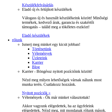
Készülékfelvásárlás
Eladó új és felújított készülékek
Válogass új és használt készülékeink között! Minőségi
termékek, kedvező árak, garancia és szakértői
támogatás – találd meg a tökéletes eszközt!
Eladó készülékek
rólunk
Ismerj meg minket egy kicsit jobban!
Történetünk
Vélemények
Üzleteink
Karrier
Blog
Karrier - Böngéssz nyitott pozícióink között!
Nézd meg milyen lehetőségek várnak nálunk most
munka terén. Csatlakozz hozzánk.
Nyitott pozíciók »
Vélemények - Ők már minket választottak!
Akkor vagyunk elégedettek, ha az ügyfeleink
elégedettek. Nézd meg, mit mondanak rólunk mások.