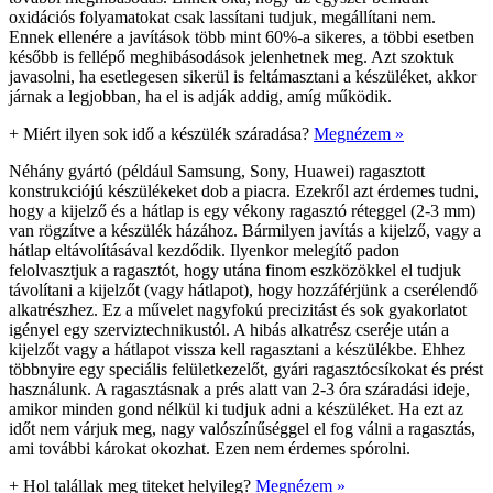
oxidációs folyamatokat csak lassítani tudjuk, megállítani nem.
Ennek ellenére a javítások több mint 60%-a sikeres, a többi esetben
később is fellépő meghibásodások jelenhetnek meg. Azt szoktuk
javasolni, ha esetlegesen sikerül is feltámasztani a készüléket, akkor
járnak a legjobban, ha el is adják addig, amíg működik.
+
Miért ilyen sok idő a készülék száradása?
Megnézem »
Néhány gyártó (például Samsung, Sony, Huawei) ragasztott
konstrukciójú készülékeket dob a piacra. Ezekről azt érdemes tudni,
hogy a kijelző és a hátlap is egy vékony ragasztó réteggel (2-3 mm)
van rögzítve a készülék házához. Bármilyen javítás a kijelző, vagy a
hátlap eltávolításával kezdődik. Ilyenkor melegítő padon
felolvasztjuk a ragasztót, hogy utána finom eszközökkel el tudjuk
távolítani a kijelzőt (vagy hátlapot), hogy hozzáférjünk a cserélendő
alkatrészhez. Ez a művelet nagyfokú precizitást és sok gyakorlatot
igényel egy szerviztechnikustól. A hibás alkatrész cseréje után a
kijelzőt vagy a hátlapot vissza kell ragasztani a készülékbe. Ehhez
többnyire egy speciális felületkezelőt, gyári ragasztócsíkokat és prést
használunk. A ragasztásnak a prés alatt van 2-3 óra száradási ideje,
amikor minden gond nélkül ki tudjuk adni a készüléket. Ha ezt az
időt nem várjuk meg, nagy valószínűséggel el fog válni a ragasztás,
ami további károkat okozhat. Ezen nem érdemes spórolni.
+
Hol talállak meg titeket helyileg?
Megnézem »