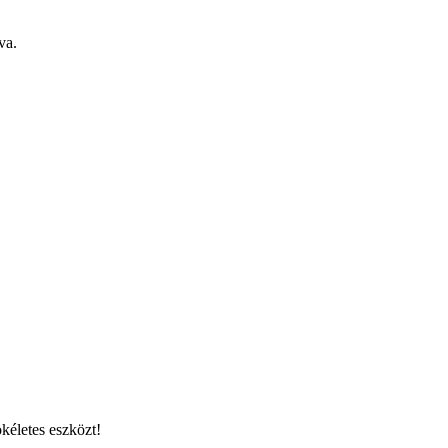
va.
kéletes eszközt!