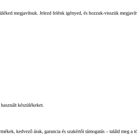
üléked megjavítsuk. Jelezd felénk igényed, és hozzuk-visszük megjavít
használt készülékeket.
rmékek, kedvező árak, garancia és szakértői támogatás – találd meg a tö