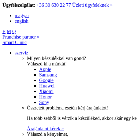
Ügyfélszolgálat:
+36 30 630 22 77
Üzleti ügyfeleknek »
magyar
english
E
M
Q
Franchise partner »
Smart Clinic
szerviz
Milyen készülékkel van gond?
Válaszd ki a márkát!
Apple
Samsung
Google
Huawei
Xiaomi
Honor
Sony
Összetett probléma esetén kérj árajánlatot!
Ha több sebből is vérzik a készüléked, akkor akár egy k
Árajánlatot kérek »
Válaszd a kényelmet,