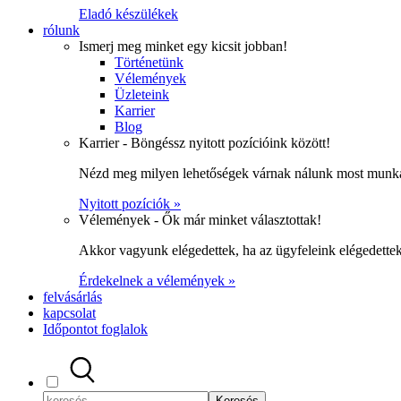
Eladó készülékek
rólunk
Ismerj meg minket egy kicsit jobban!
Történetünk
Vélemények
Üzleteink
Karrier
Blog
Karrier - Böngéssz nyitott pozícióink között!
Nézd meg milyen lehetőségek várnak nálunk most munka
Nyitott pozíciók »
Vélemények - Ők már minket választottak!
Akkor vagyunk elégedettek, ha az ügyfeleink elégedett
Érdekelnek a vélemények »
felvásárlás
kapcsolat
Időpontot foglalok
Keresés