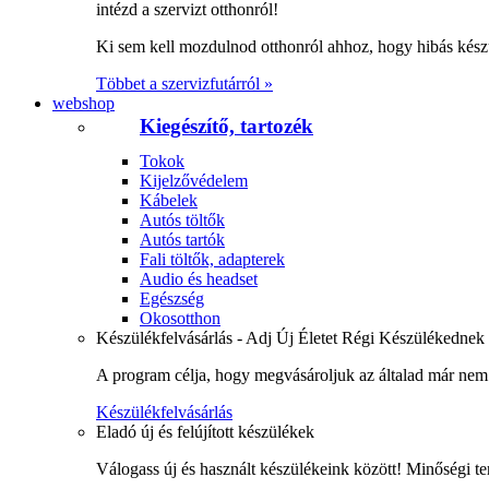
intézd a szervizt otthonról!
Ki sem kell mozdulnod otthonról ahhoz, hogy hibás kész
Többet a szervizfutárról »
webshop
Kiegészítő, tartozék
Tokok
Kijelzővédelem
Kábelek
Autós töltők
Autós tartók
Fali töltők, adapterek
Audio és headset
Egészség
Okosotthon
Készülékfelvásárlás - Adj Új Életet Régi Készülékednek
A program célja, hogy megvásároljuk az általad már nem 
Készülékfelvásárlás
Eladó új és felújított készülékek
Válogass új és használt készülékeink között! Minőségi te