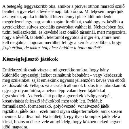
A betegség leggyakoribb oka, amikor a picivel otthon maradó szülő
beülteti a gyereket a tévé elé napi több órára. Mi teljesen megértjük
az anyuka, apuka indítékait hiszen ennyi plusz időt mindenki
megérdemel egy nap, amit magára fordíthat, csakhogy ez később a
gyerekekben súlyos szociális zavarokat válthat ki. Nehezebben fog
tudni beilleszkedni, és kevésbé lesz önálló társainál, mert megszokta,
hogy a tévétől, tablettől, telefontól egyoldalú inger éri, amire nem
kell reagálnia. Jogosan merülhet fel így a kérdés a szülőben, hogy
jó-jó értjük, de akkor hogy lesz énidőm a baba mellett?
Készségfejlesztő játékok
Emlékezzünk csak vissza a mi gyerekkorunkra, hogy hány
különféle ügyességi játékot csináltunk babaként – vagy kérdezzük
meg szüleinket, saját emlékünk ugyanis jellemzően kevés van ebből
az időszakból. Fellapozva a családi albumot, biztos ti is rábukkantok
egy-egy olyan fotóra, amelyen épp valamilyen fajátékkal
ügyeskedtek. Az évek alatt pedig a gyerekek kézügyességét,
kreativitását fejlesztő játékokból még több lett. Például:
formaillesztő, formaberakó, golyóvezető, vonalvezető játék,
rajztábla, játék óra – ezek mind olyan slágertermékek, amik sosem
mennek ki a divatból. Ha leültetjük egy ilyen komplex játék elé a
kicsit, biztosan ellesz vele annyi ideig, hogy közben neked legyen
időd magadra.