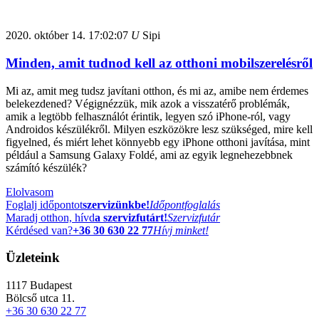
2020. október 14.
17:02:07
U
Sipi
Minden, amit tudnod kell az otthoni mobilszerelésről
Mi az, amit meg tudsz javítani otthon, és mi az, amibe nem érdemes
belekezdened? Végignézzük, mik azok a visszatérő problémák,
amik a legtöbb felhasználót érintik, legyen szó iPhone-ról, vagy
Androidos készülékről. Milyen eszközökre lesz szükséged, mire kell
figyelned, és miért lehet könnyebb egy iPhone otthoni javítása, mint
például a Samsung Galaxy Foldé, ami az egyik legnehezebbnek
számító készülék?
Elolvasom
Foglalj időpontot
szervizünkbe!
Időpontfoglalás
Maradj otthon, hívd
a szervizfutárt!
Szervizfutár
Kérdésed van?
+36 30 630 22 77
Hívj minket!
Üzleteink
1117
Budapest
Bölcső utca 11.
+36 30 630 22 77