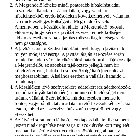
A Megrendelő köteles minél pontosabb hibaleírást adni
készüléke állapotáról. A pontatlan, vagy valótlan
hibaleírásokból eredő késedelem következményeit, valamint
az ennek esetleges költségeit a Megrendelő viseli.
Amennyiben a készülék javítható, a Megrendelő jogosult
eldönteni, hogy kéri-e a javítást és viseli ennek költségét
abban az esetben is ha, a javítás műszakilag lehetséges, de
nem gazdaságos.
A javítás során a Szolgáltató dönt arról, hogy a javításnak
milyen módját választja. A javítási árajánlat közlése során
munkatársunk a várható elkészülési határidőről is tájékoztatja
a Megrendelőt, ez azonban tájékoztató jellegű, nem bír
kötelező erővel, indokolt esetben Szolgáltató jogosult azt
meghosszabbítani. Általános esetben a vállalási határidő 1
munkanap.
A készüléken lévő szoftverekért, adatokért (az adathordozók,
memóriakártyák tartalmáért) semminemű felelősséget nem
tudunk vállalni. Ezért kérjük, minden esetben mentse le
fontos, vagy pótolhatatlan adatait mielőtt készülékét javításra
leadja, mivel az a szervizeljárás során megsérülhet vagy
elveszthet.
Az átvétel során nem látható, nem tapasztalható, illetve nem
jelzett hibák rögzítése nem zárja ki azok átvételkori meglétét,
mechanikai sérülést szenvedett eszközök még abban az