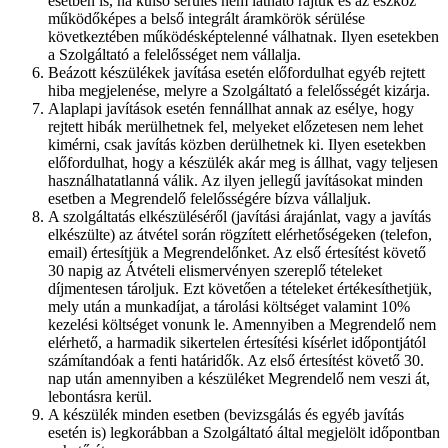
esetben is, ha külső sérülés nem látható rajtuk és az eszköz
működőképes a belső integrált áramkörök sérülése
következtében működésképtelenné válhatnak. Ilyen esetekben
a Szolgáltató a felelősséget nem vállalja.
Beázott készülékek javítása esetén előfordulhat egyéb rejtett
hiba megjelenése, melyre a Szolgáltató a felelősségét kizárja.
Alaplapi javítások esetén fennállhat annak az esélye, hogy
rejtett hibák merülhetnek fel, melyeket előzetesen nem lehet
kimérni, csak javítás közben derülhetnek ki. Ilyen esetekben
előfordulhat, hogy a készülék akár meg is állhat, vagy teljesen
használhatatlanná válik. Az ilyen jellegű javításokat minden
esetben a Megrendelő felelősségére bízva vállaljuk.
A szolgáltatás elkészüléséről (javítási árajánlat, vagy a javítás
elkészülte) az átvétel során rögzített elérhetőségeken (telefon,
email) értesítjük a Megrendelőnket. Az első értesítést követő
30 napig az Átvételi elismervényen szereplő tételeket
díjmentesen tároljuk. Ezt követően a tételeket értékesíthetjük,
mely után a munkadíjat, a tárolási költséget valamint 10%
kezelési költséget vonunk le. Amennyiben a Megrendelő nem
elérhető, a harmadik sikertelen értesítési kísérlet időpontjától
számítandóak a fenti határidők. Az első értesítést követő 30.
nap után amennyiben a készüléket Megrendelő nem veszi át,
lebontásra kerül.
A készülék minden esetben (bevizsgálás és egyéb javítás
esetén is) legkorábban a Szolgáltató által megjelölt időpontban