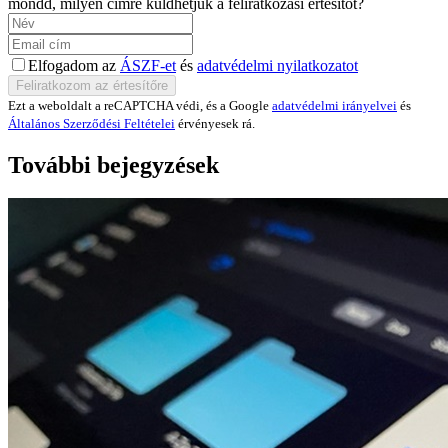
mondd, milyen címre küldhetjük a feliratkozási értesítőt?
Elfogadom az
ÁSZF-et
és
adatvédelmi nyilatkozatot
Ezt a weboldalt a reCAPTCHA védi, és a Google
adatvédelmi irányelvei
és
Általános Szerződési Feltételei
érvényesek rá.
További bejegyzések