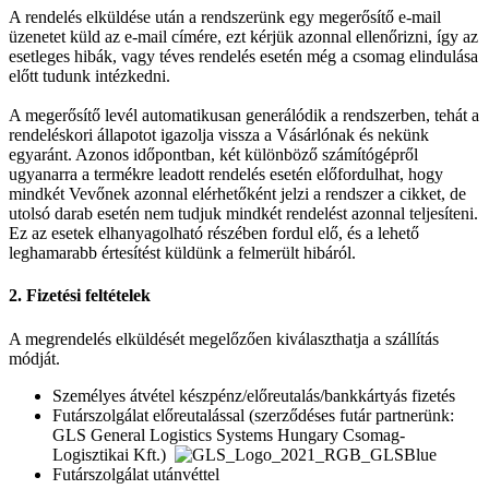
A rendelés elküldése után a rendszerünk egy megerősítő e-mail
üzenetet küld az e-mail címére, ezt kérjük azonnal ellenőrizni, így az
esetleges hibák, vagy téves rendelés esetén még a csomag elindulása
előtt tudunk intézkedni.
A megerősítő levél automatikusan generálódik a rendszerben, tehát a
rendeléskori állapotot igazolja vissza a Vásárlónak és nekünk
egyaránt. Azonos időpontban, két különböző számítógépről
ugyanarra a termékre leadott rendelés esetén előfordulhat, hogy
mindkét Vevőnek azonnal elérhetőként jelzi a rendszer a cikket, de
utolsó darab esetén nem tudjuk mindkét rendelést azonnal teljesíteni.
Ez az esetek elhanyagolható részében fordul elő, és a lehető
leghamarabb értesítést küldünk a felmerült hibáról.
2. Fizetési feltételek
A megrendelés elküldését megelőzően kiválaszthatja a szállítás
módját.
Személyes átvétel készpénz/előreutalás/bankkártyás fizetés
Futárszolgálat előreutalással (szerződéses futár partnerünk:
GLS General Logistics Systems Hungary Csomag-
Logisztikai Kft.)
Futárszolgálat utánvéttel