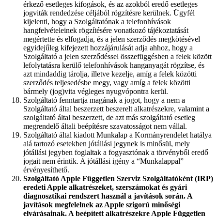
érkező esetleges kifogások, és az azokból eredő esetleges
jogviták rendedzése céljából rögzítésre kerülnek. Ügyfél
kijelenti, hogy a Szolgáltatónak a telefonhívások
hangfelvételeinek rögzítésére vonatkozó tájékoztatását
megértette és elfogadja, és a jelen szerződés megkötésével
egyidejűleg kifejezett hozzájárulását adja ahhoz, hogy a
Szolgáltató a jelen szerződéssel összefüggésben a felek között
lefolytatásra kerülő telefonhívások hanganyagát rögzítse, és
azt mindaddig tárolja, illetve kezelje, amíg a felek közötti
szerződés teljesedésbe megy, vagy amíg a felek közötti
bármely (jog)vita végleges nyugvópontra kerül.
Szolgáltató fenntartja magának a jogot, hogy a nem a
Szolgáltató által beszerzett beszerelt alkatrészekre, valamint a
szolgáltató által beszerzett, de azt más szolgáltató esetleg
megrendelő általi beépítésre szavatosságot nem vállal.
Szolgáltató által kiadott Munkalap a Kormányrendelet hatálya
alá tartozó esetekben jótállási jegynek is minősül, mely
jótállási jegyben foglaltak a fogyasztónak a törvényből eredő
jogait nem érintik. A jótállási igény a “Munkalappal”
érvényesíthető.
Szolgáltató Apple Független Szerviz Szolgáltatóként (IRP)
eredeti Apple alkatrészeket, szerszámokat és gyári
diagnosztikai rendszert használ a javítások során. A
javítások megfelelnek az Apple szigorú minőségi
elvárásainak. A beépített alkatrészekre Apple Független