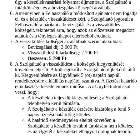
úgy a készülékvásárlási folyamat díjmentes, a Szolgáltató a
futárköltséget és a bevizsgálás költségét átvállalja.
Amennyiben a Felhasználó a módosított ajánlatot nem fogadja
el, és a készülék visszaküldését kéri, a Szolgáltató jogosult a
Felhasználóra hárítani a bevizsgálás és a visszaküldés
költségeit, tekintettel arra, hogy azok az előzetesen megadott
adatok és a tényleges állapot eltéréséből erednek.
A visszaküldés költségei az alábbiak szerint alakulnak:
Bevizsgálási díj: 3 000 Ft
Visszaküldési futárköltség: 2 790 Ft
Összesen: 5 790 Ft
A Szolgáltató a visszaküldést a költségek kiegyenlítését
követően teljesíti. A költségekről a Szolgáltató díjbekérőt állít
ki. Kiegyenlítésére az Ügyfélnek 5 (öt) naptári nap áll
rendelkezésére a kiállítás napjától számítva. A fizetési határidő
elmulasztása késedelemnek minősül. Az Ügyfél tudomásul
veszi, hogy:
A készülék a teljes díj kiegyenlítéséig a Szolgáltató
telephelyén kerül tárolásra.
A Szolgáltató a készülék őrzésére kizárólag a fenti 5
napos fizetési határidőig köteles.
A határidő eredménytelen elteltét követően a
Szolgáltató a készülék további tárolására nem köteles,
és az Ügyfél a készüléket elhagyott dolognak tekinti.