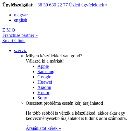
Ügyfélszolgálat:
+36 30 630 22 77
Üzleti ügyfeleknek »
magyar
english
E
M
Q
Franchise partner »
Smart Clinic
szerviz
Milyen készülékkel van gond?
Válaszd ki a márkát!
Apple
Samsung
Google
Huawei
Xiaomi
Honor
Sony
Összetett probléma esetén kérj árajánlatot!
Ha több sebből is vérzik a készüléked, akkor akár egy
kedvezményesebb árajánlatot is tudunk adni számodra.
Árajánlatot kérek »