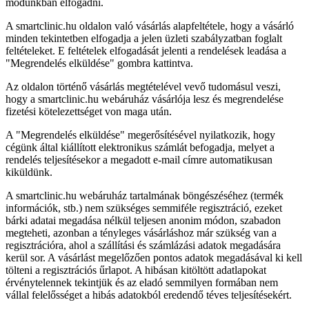
módunkban elfogadni.
A smartclinic.hu oldalon való vásárlás alapfeltétele, hogy a vásárló
minden tekintetben elfogadja a jelen üzleti szabályzatban foglalt
feltételeket. E feltételek elfogadását jelenti a rendelések leadása a
"Megrendelés elküldése" gombra kattintva.
Az oldalon történő vásárlás megtételével vevő tudomásul veszi,
hogy a smartclinic.hu webáruház vásárlója lesz és megrendelése
fizetési kötelezettséget von maga után.
A "Megrendelés elküldése" megerősítésével nyilatkozik, hogy
cégünk által kiállított elektronikus számlát befogadja, melyet a
rendelés teljesítésekor a megadott e-mail címre automatikusan
kiküldünk.
A smartclinic.hu webáruház tartalmának böngészéséhez (termék
információk, stb.) nem szükséges semmiféle regisztráció, ezeket
bárki adatai megadása nélkül teljesen anonim módon, szabadon
megteheti, azonban a tényleges vásárláshoz már szükség van a
regisztrációra, ahol a szállítási és számlázási adatok megadására
kerül sor. A vásárlást megelőzően pontos adatok megadásával ki kell
tölteni a regisztrációs űrlapot. A hibásan kitöltött adatlapokat
érvénytelennek tekintjük és az eladó semmilyen formában nem
vállal felelősséget a hibás adatokból eredendő téves teljesítésekért.