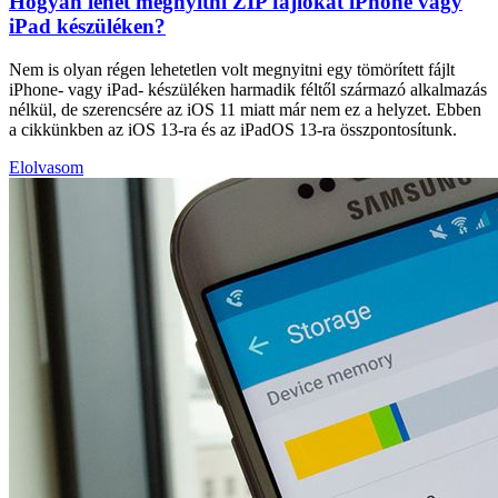
Hogyan lehet megnyitni ZIP fájlokat iPhone vagy
iPad készüléken?
Nem is olyan régen lehetetlen volt megnyitni egy tömörített fájlt
iPhone- vagy iPad- készüléken harmadik féltől származó alkalmazás
nélkül, de szerencsére az iOS 11 miatt már nem ez a helyzet. Ebben
a cikkünkben az iOS 13-ra és az iPadOS 13-ra összpontosítunk.
Elolvasom