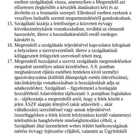
esetben szolgáltatjuk vissza, amennyiben a Megrendelő azt
előzetesen (legkésőbb a készülék átadásakor) kéri és az
átvételin ez a fenntartás szerepel. Ellenkező esetben ezeknek a
veszélyes hulladék szerinti megsemmisítéséről gondoskodunk.
Szolgáltató kizárja a felelősséget a közvetett és/vagy
következménykárok vonatkozásában, továbbá az elmaradt
hasznokért, illetve a használatkiesésből eredő esetleges
károkért is.
Megrendelő a szolgáltatás teljesítésével kapcsolatos kifogásait
a helyszínen a szervizvezetőnél, illetve a szolgáltatónál
kifüggesztett felügyeleti szerveknél teheti meg.
Megrendelő hozzájárul a szerviz szolgáltatás megrendelésekor
megadott személyes adatai kezeléséhez. A 8. pontban
meghatározott eljárás esetében fentieken kívül személyi
igazolványszáma (külföldi állampolgár esetén útlevélszáma),
lakcímkártyája vonatkozásában is hozzájárulását adja az
adatkezeléshez. Szolgáltató – figyelemmel a honlapján
hozzáférhető Adatvédelmi tájékoztató 3. pontjában foglaltakra
is – tájékoztatja a megrendelőt arról, hogy a felek között a
jelen ÁSZF alapján létrejövő (akár adásvételi -, akár
vállalkozási) szerződéssel vagy annak teljesítésével
összefüggésben a felek között lefolytatásra kerülő valamennyi
telefonhívás hangfelvétele minőségbiztosítási célból, a
Szolgáltató által üzemeltetett webes felület hatékonyságának
mérése és/vagy fejlesztése céljából, valamint az Ügyfelektől