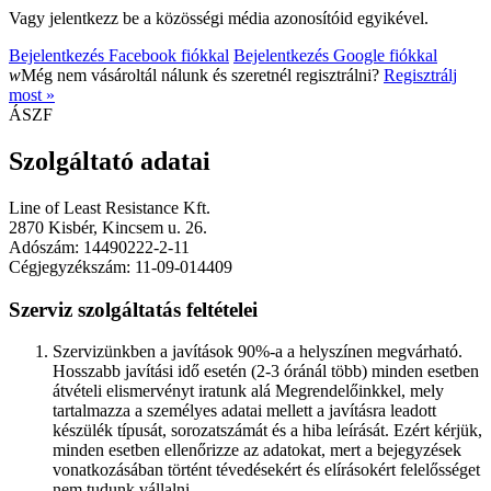
Vagy jelentkezz be a közösségi média azonosítóid egyikével.
Bejelentkezés Facebook fiókkal
Bejelentkezés Google fiókkal
w
Még nem vásároltál nálunk és szeretnél regisztrálni?
Regisztrálj
most »
ÁSZF
Szolgáltató adatai
Line of Least Resistance Kft.
2870 Kisbér, Kincsem u. 26.
Adószám: 14490222-2-11
Cégjegyzékszám: 11-09-014409
Szerviz szolgáltatás feltételei
Szervizünkben a javítások 90%-a a helyszínen megvárható.
Hosszabb javítási idő esetén (2-3 óránál több) minden esetben
átvételi elismervényt iratunk alá Megrendelőinkkel, mely
tartalmazza a személyes adatai mellett a javításra leadott
készülék típusát, sorozatszámát és a hiba leírását. Ezért kérjük,
minden esetben ellenőrizze az adatokat, mert a bejegyzések
vonatkozásában történt tévedésekért és elírásokért felelősséget
nem tudunk vállalni.