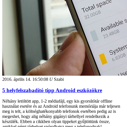
2016. április 14.
16:50:08
U
Szabi
5 helyfelszabadító tipp Android eszközökre
Néhány letöltött app, 1-2 médiafájl, egy kis gyorsítótár offline
használat esetére és az Android telefonunk memóriája már teljesen
meg is telt, a költséghatékonyabb telefonok esetében pedig az is
megeshet, hogy alig néhány gigányi tárhellyel rendelkezik a
készülék. Ebben a cikkben olyan tippeket gyűjtöttünk össze,
amikkel némi tárhelyet spórolhatsz meg a telefonodnak!