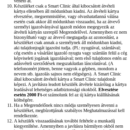
vehető át.
Készüléket csak a Smart Clinic által kibocsátott átvételi
kártya ellenében áll módunkban kiadni. Az átvételi kártya
elvesztése, megsemmisülése, vagy olvashatatlanná válása
esetén csak akkor áll módunkban visszaadni, ha az átvevő
személyi igazolványával igazolt módon megegyezik az
átvételi kártyán szereplő Megrendelővel. Amennyiben ez nem
bizonyítható vagy az átvevő megtagadja az azonosítást, a
készüléket csak annak a személynek áll módunkban kiadni,
aki tulajdonjogát igazolni tudja. (Pl.: nyugtával, számlával;
cég esetén a vásárlást igazoló nyugta vagy számlán felül a cég
képviseleti jogának igazolásával; nem első tulajdonos estén az
adásvételi szerződések megszakítatlan láncolatával. (A
telefonomért jöttem, benne vagyok a gépben, mondom a
nevem stb. igazolás sajnos nem elégséges). A Smart Clinic
által kibocsátott átvételi kártya a Smart Clinic tulajdonát
képezi. A javításra leadott készülék átvétele kizárólag a kártya
leadásával lehetséges adatbiztonsági okokból.
Elvesztése
esetén 2000 Ft
-ot számolunk fel az új kártya kiállításának
költségére.
Ha a Megrendelőnek nincs módja személyesen átvenni a
készüléket, megbízottjának szabályos Meghatalmazással kell
rendelkeznie.
A készülék visszaadásának további feltétele a munkadíj
kiegyenlítése. Amennyiben a javításra bármilyen okból nem