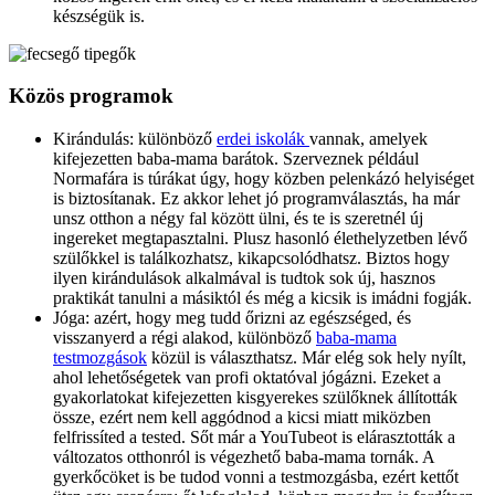
készségük is.
Közös programok
Kirándulás: különböző
erdei iskolák
vannak, amelyek
kifejezetten baba-mama barátok. Szerveznek például
Normafára is túrákat úgy, hogy közben pelenkázó helyiséget
is biztosítanak. Ez akkor lehet jó programválasztás, ha már
unsz otthon a négy fal között ülni, és te is szeretnél új
ingereket megtapasztalni. Plusz hasonló élethelyzetben lévő
szülőkkel is találkozhatsz, kikapcsolódhatsz. Biztos hogy
ilyen kirándulások alkalmával is tudtok sok új, hasznos
praktikát tanulni a másiktól és még a kicsik is imádni fogják.
Jóga: azért, hogy meg tudd őrizni az egészséged, és
visszanyerd a régi alakod, különböző
baba-mama
testmozgások
közül is választhatsz. Már elég sok hely nyílt,
ahol lehetőségetek van profi oktatóval jógázni. Ezeket a
gyakorlatokat kifejezetten kisgyerekes szülőknek állították
össze, ezért nem kell aggódnod a kicsi miatt miközben
felfrissíted a tested. Sőt már a YouTubeot is elárasztották a
változatos otthonról is végezhető baba-mama tornák. A
gyerkőcöket is be tudod vonni a testmozgásba, ezért kettőt