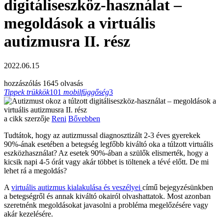
digitáliseszköz-használat –
megoldások a virtuális
autizmusra II. rész
2022.06.15
hozzászólás
1645 olvasás
Tippek trükkök
101
mobilfüggőség
3
a cikk szerzője
Reni
Bővebben
Tudtátok, hogy az autizmussal diagnosztizált 2-3 éves gyerekek
90%-ának esetében a betegség legfőbb kiváltó oka a túlzott virtuális
eszközhasználat? Az esetek 90%-ában a szülők elismerték, hogy a
kicsik napi 4-5 órát vagy akár többet is töltenek a tévé előtt. De mi
lehet rá a megoldás?
A
virtuális autizmus kialakulása és veszélyei
című bejegyzésünkben
a betegségről és annak kiváltó okairól olvashattatok. Most azonban
szeretnénk megoldásokat javasolni a probléma megelőzésére vagy
akár kezelésére.