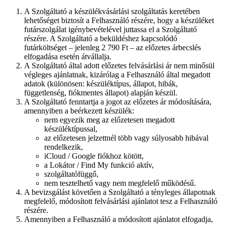
A Szolgáltató a készülékvásárlási szolgáltatás keretében
lehetőséget biztosít a Felhasználó részére, hogy a készüléket
futárszolgálat igénybevételével juttassa el a Szolgáltató
részére. A Szolgáltató a beküldéshez kapcsolódó
futárköltséget – jelenleg 2 790 Ft – az előzetes árbecslés
elfogadása esetén átvállalja.
A Szolgáltató által adott előzetes felvásárlási ár nem minősül
végleges ajánlatnak, kizárólag a Felhasználó által megadott
adatok (különösen: készüléktípus, állapot, hibák,
függetlenség, fiókmentes állapot) alapján készül.
A Szolgáltató fenntartja a jogot az előzetes ár módosítására,
amennyiben a beérkezett készülék:
nem egyezik meg az előzetesen megadott
készüléktípussal,
az előzetesen jelzettnél több vagy súlyosabb hibával
rendelkezik,
iCloud / Google fiókhoz kötött,
a Lokátor / Find My funkció aktív,
szolgáltatófüggő,
nem tesztelhető vagy nem megfelelő működésű.
A bevizsgálást követően a Szolgáltató a tényleges állapotnak
megfelelő, módosított felvásárlási ajánlatot tesz a Felhasználó
részére.
Amennyiben a Felhasználó a módosított ajánlatot elfogadja,