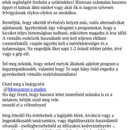
tehát segítségért fordulni a szüleinkhez! Biztosan számtalan hasznos
tippel el tudnak látni minket vagy akár ők is nagyon szívesen
felvigyáznak olykor-olykor az unokákra.
Reméljük, hogy sikerült tévénézés helyett más, valós alternatívákat
ajánlanunk. Igyekeztünk úgy válogatni a programokat, hogy a
kicsiket teljes biztonságban tudhasd, miközben magadra is lesz időd.
A virtuális eszközök használatát sem kell teljesen eltiltani
csemetéinktől, csupán ügyelni kell a mértékletességre és a
tudatosságra. Ne engedjük őket napi 1-2 óránál többet tablet, tévé
vagy a gép elé.
Írd meg nekünk, hogy neked melyik általunk ajánlott program a
legszimpatikusabb, valamint hogy Te napi hány órád engedsz a
gyerekednek virtuális eszközhasználatra!
Oszd meg a bejegyzést
@
Megosztom e-mailen
Ha úgy érzed, hogy hasznos lehet ismerősöd számára is ez a
tartalom, kérjük oszd meg vele.
mondd el a véleményed
blog értesítő
Ha érdekelnek a legújabb hírek, kiváncsi vagy a
legpraktikusabb tanácsainkra, vagy digitáliseszköz-használatról
olvasnál - esetlegbezsebelnéd az időszakos kedvezményelet -,