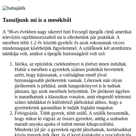
Tanuljunk mi is a mesékből
A ‘90-es években nagy sikerrel futó Fecsegő tipegők című amerikai
televíziós rajzfilmsorozatból mi is elleshetünk pár praktikát. A
mesében több 1-2 év közötti gyerkőc és azok rokonainak vicces
mindennapjait kísérhetjük figyelemmel. A szülőknek két atombiztos
taktikája volt, amikor a tipegők biztonságáról volt szó:
Járóka, az epizódok cselekményei is jórészt innen indultak.
Habár a mesében a gyerekek számos praktikát bevetettek
azért, hogy kijussanak, a valóságban ennél jóval
biztonságosabb járókeretek vannak. Léteznek már olyan
járókeretek is például, amik hangoskönyvet is le tudnak
játszani, így azok mesélnek helyettünk. De járókeret ügyben
is maradhatunk a klasszikus vonalon, amit elegendő teletenni
színes labdákkal és különböző játékokkal ahhoz, hogy a
gyermekeink garantáltan le tudják foglalni magukat.
Felvigyázás. Több gyerek, több szülő. A szülők beosztották,
hogy mikor ki vigyáz az összes gyerekre, addig a szabadon
maradt anyuka apuka el tudott menni kikapcsolódni.
Mindenki jól jár: a gyerekek együtt játszhatnak, kortársaikkal
közös ingerek érik őket, és el kezd kialakulni a szocializációs