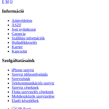
E
M
Q
Információ
Adatvédelem
ÁSZF
Jogi nyilatkozat
Garancia
Szállítási információk
Hulladékkezelés
Karrier
Kapcsolat
Szolgáltatásaink
iPhone szerviz
Szerviz időpontfoglalás
Szervizfutár
Telekommunikációs szerviz
Szerviz cégeknek
Flotta szervizelés cégeknek
Mobileszközök szervizelése
Eladó készülékek