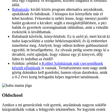
ütsz egy csapásra: őt lefoglalod, közben magadra is fordítasz
időd.
Babaúszás
: kiváló közös program alternatíva anyukáknak,
apukáknak és babáknak. 3 hónapos kor környékén már el
lehet kezdeni. Felsorolni is nehéz lenne, hogy mennyi pozitív
hatást gyakorol a kicsikre: segíti a mozgásfejlődésben, a pici
babák és gyerekek szorongásainak oldásában, amit a virtuális
eszközök is kiválthatnak.
Bababarát kávézók, könyvklubok: Ez is azért jó, mert kicsit ki
tudsz kapcsolódni a szürke hétköznapokból, és új embereket
ismerhetsz meg. Ahelyett, hogy otthon kellene gubbasztanod
egyedül, itt beszélgethetsz. Az olvasás pedig sosem megy ki a
divatból, ezért ajánljuk, hogy válassz egy jó könyvet, dőlj
hátra és indulhat az énidő!
Színház: például a
Kolibri Színháznak már csecsemőknek
készült előadásaik
is vannak. Természetesen nem nagy antik
görög drámákra kell gondolni, hanem olyan darabokra, amik
a 0-2 éves korig befogadni képes ingereket tartalmazak.
Oldschool
Amikor a mi generációnk volt gyerek, anyáinknak nagyon sokféle
házipraktikáik voltak a felügyelés tekintetében. Ne legyünk restek