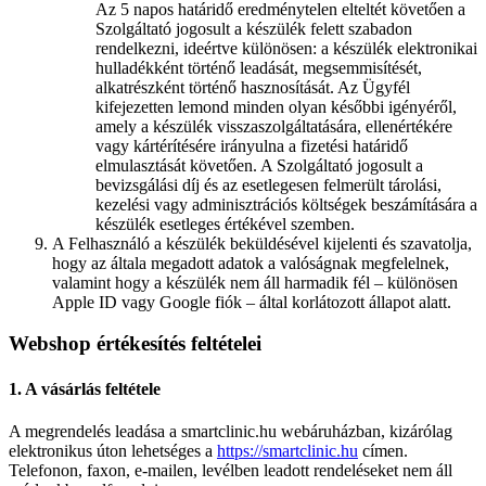
Az 5 napos határidő eredménytelen elteltét követően a
Szolgáltató jogosult a készülék felett szabadon
rendelkezni, ideértve különösen: a készülék elektronikai
hulladékként történő leadását, megsemmisítését,
alkatrészként történő hasznosítását. Az Ügyfél
kifejezetten lemond minden olyan későbbi igényéről,
amely a készülék visszaszolgáltatására, ellenértékére
vagy kártérítésére irányulna a fizetési határidő
elmulasztását követően. A Szolgáltató jogosult a
bevizsgálási díj és az esetlegesen felmerült tárolási,
kezelési vagy adminisztrációs költségek beszámítására a
készülék esetleges értékével szemben.
A Felhasználó a készülék beküldésével kijelenti és szavatolja,
hogy az általa megadott adatok a valóságnak megfelelnek,
valamint hogy a készülék nem áll harmadik fél – különösen
Apple ID vagy Google fiók – által korlátozott állapot alatt.
Webshop értékesítés feltételei
1. A vásárlás feltétele
A megrendelés leadása a smartclinic.hu webáruházban, kizárólag
elektronikus úton lehetséges a
https://smartclinic.hu
címen.
Telefonon, faxon, e-mailen, levélben leadott rendeléseket nem áll