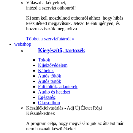
Válaszd a kényelmet,
intézd a szervizt otthonról!
Ki sem kell mozdulnod otthonról ahhoz, hogy hibás
készüléked megjavítsuk. Jelezd felénk igényed, és
hozzuk-visszük megjavítva.
Többet a szervizfutárról »
webshop
Kiegészítő, tartozék
Tokok
Kijelzővédelem
Kábelek
Autós töltők
Autós tartók
Fali töltők, adapterek
Audio és headset
Egészség
Okosotthon
Készülékfelvásárlás - Adj Új Életet Régi
Készülékednek
A program célja, hogy megvásároljuk az általad már
nem használt készülékeket.