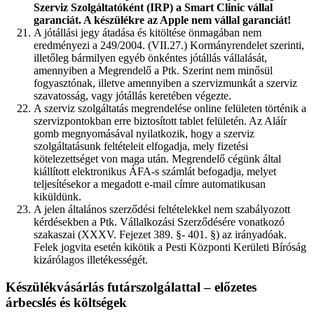
Szerviz Szolgáltatóként (IRP) a Smart Clinic vállal
garanciát. A készülékre az Apple nem vállal garanciát!
A jótállási jegy átadása és kitöltése önmagában nem
eredményezi a 249/2004. (VII.27.) Kormányrendelet szerinti,
illetőleg bármilyen egyéb önkéntes jótállás vállalását,
amennyiben a Megrendelő a Ptk. Szerint nem minősül
fogyasztónak, illetve amennyiben a szervizmunkát a szerviz
szavatosság, vagy jótállás keretében végezte.
A szerviz szolgáltatás megrendelése online felületen történik a
szervizpontokban erre biztosított tablet felületén. Az Aláír
gomb megnyomásával nyilatkozik, hogy a szerviz
szolgáltatásunk feltételeit elfogadja, mely fizetési
kötelezettséget von maga után. Megrendelő cégünk által
kiállított elektronikus ÁFA-s számlát befogadja, melyet
teljesítésekor a megadott e-mail címre automatikusan
kiküldünk.
A jelen általános szerződési feltételekkel nem szabályozott
kérdésekben a Ptk. Vállalkozási Szerződésére vonatkozó
szakaszai (XXXV. Fejezet 389. §- 401. §) az irányadóak.
Felek jogvita esetén kikötik a Pesti Központi Kerületi Bíróság
kizárólagos illetékességét.
Készülékvásárlás futárszolgálattal – előzetes
árbecslés és költségek