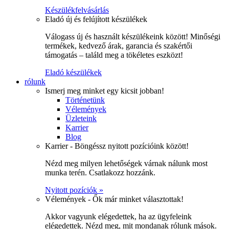
Készülékfelvásárlás
Eladó új és felújított készülékek
Válogass új és használt készülékeink között! Minőségi
termékek, kedvező árak, garancia és szakértői
támogatás – találd meg a tökéletes eszközt!
Eladó készülékek
rólunk
Ismerj meg minket egy kicsit jobban!
Történetünk
Vélemények
Üzleteink
Karrier
Blog
Karrier - Böngéssz nyitott pozícióink között!
Nézd meg milyen lehetőségek várnak nálunk most
munka terén. Csatlakozz hozzánk.
Nyitott pozíciók »
Vélemények - Ők már minket választottak!
Akkor vagyunk elégedettek, ha az ügyfeleink
elégedettek. Nézd meg, mit mondanak rólunk mások.