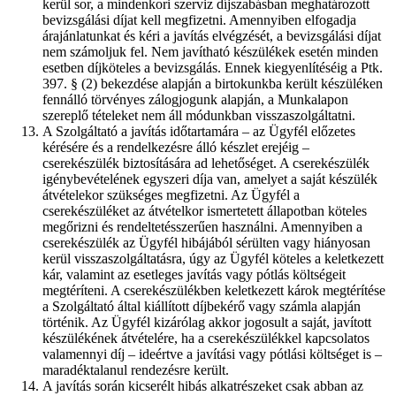
kerül sor, a mindenkori szerviz díjszabásban meghatározott
bevizsgálási díjat kell megfizetni. Amennyiben elfogadja
árajánlatunkat és kéri a javítás elvégzését, a bevizsgálási díjat
nem számoljuk fel. Nem javítható készülékek esetén minden
esetben díjköteles a bevizsgálás. Ennek kiegyenlítéséig a Ptk.
397. § (2) bekezdése alapján a birtokunkba került készüléken
fennálló törvényes zálogjogunk alapján, a Munkalapon
szereplő tételeket nem áll módunkban visszaszolgáltatni.
A Szolgáltató a javítás időtartamára – az Ügyfél előzetes
kérésére és a rendelkezésre álló készlet erejéig –
cserekészülék biztosítására ad lehetőséget. A cserekészülék
igénybevételének egyszeri díja van, amelyet a saját készülék
átvételekor szükséges megfizetni. Az Ügyfél a
cserekészüléket az átvételkor ismertetett állapotban köteles
megőrizni és rendeltetésszerűen használni. Amennyiben a
cserekészülék az Ügyfél hibájából sérülten vagy hiányosan
kerül visszaszolgáltatásra, úgy az Ügyfél köteles a keletkezett
kár, valamint az esetleges javítás vagy pótlás költségeit
megtéríteni. A cserekészülékben keletkezett károk megtérítése
a Szolgáltató által kiállított díjbekérő vagy számla alapján
történik. Az Ügyfél kizárólag akkor jogosult a saját, javított
készülékének átvételére, ha a cserekészülékkel kapcsolatos
valamennyi díj – ideértve a javítási vagy pótlási költséget is –
maradéktalanul rendezésre került.
A javítás során kicserélt hibás alkatrészeket csak abban az