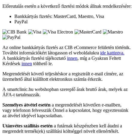
Előreutalás esetén a következő fizetési módok állnak rendelkezésére:
Bankkártyás fizetés: MasterCard, Maestro, Visa
PayPal
Az online bankkártyás fizetés az CIB eCommerce felületén történik.
További információkért látogasson el weboldalukra
ide kattintva.
A bankkártyás fizetési tájékoztató
innen
, míg a Gyakran Feltett
Kérdések
innen
tölthető le.
Megrendelését követő teljesítéskor a regisztrált e-mail címére, az
üzemeltető által kiállított elektronikus számla érkezik.
A smartclinic.hu webshopban szereplő árak bruttó árak, melyek az
ÁFA-t tartalmazzák.
Személyes átvétel esetén
a megrendelését követően e-mailben,
vagy telefonon felvesszük Önnel a kapcsolatot, hogy egyeztessünk
az átvétel idejével kapcsolatban.
Utánvétes szállítás esetén
a futárnak készpénzben kell átadni a
megrendelt termék(ek) szállítási költséggel növelt ellenértékét.