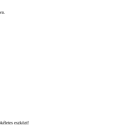
va.
kéletes eszközt!