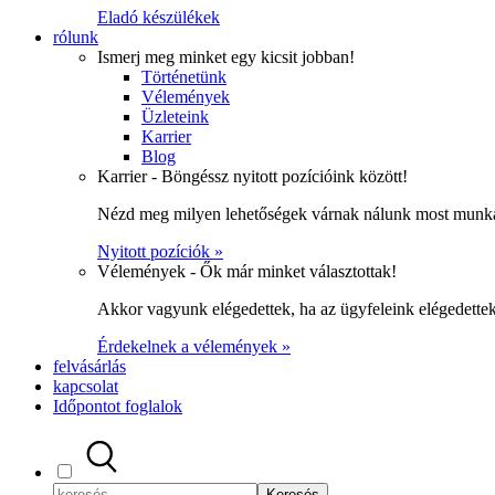
Eladó készülékek
rólunk
Ismerj meg minket egy kicsit jobban!
Történetünk
Vélemények
Üzleteink
Karrier
Blog
Karrier - Böngéssz nyitott pozícióink között!
Nézd meg milyen lehetőségek várnak nálunk most munka
Nyitott pozíciók »
Vélemények - Ők már minket választottak!
Akkor vagyunk elégedettek, ha az ügyfeleink elégedett
Érdekelnek a vélemények »
felvásárlás
kapcsolat
Időpontot foglalok
Keresés