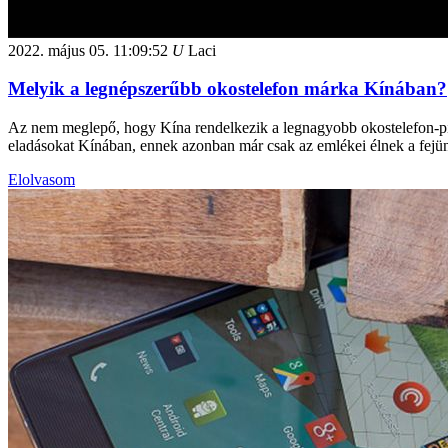
2022. május 05.
11:09:52
U
Laci
Melyik a legnépszerűbb okostelefon márka Kínában?
Az nem meglepő, hogy Kína rendelkezik a legnagyobb okostelefon-pia
eladásokat Kínában, ennek azonban már csak az emlékei élnek a fejü
Elolvasom