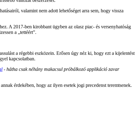
rissebb változat beszerzését.
 hatásairól, valamint nem adott lehetőséget arra sem, hogy vissza
ethez. A 2017-ben kirobbant ügyben az olasz piac- és versenyhatóság
zessen a „tettéért”.
sulást a régebbi eszközein. Erősen úgy néz ki, hogy ezt a kijelentést
ggyel kapcsolatban.
al
- hátha csak néhány makacsul próbálkozó applikáció zavar
k annak érdekében, hogy az ilyen esetek jogi precedenst teremtsenek.