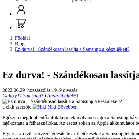
Főoldal
Blog
Ez durva! - Szándékosan lassítja a Samsung a készülékeit?
Ez durva! - Szándékosan lassítj
2022.06.29
hozzászólás
1919 olvasás
Galaxy
37
Samsung
39
Android hírek
51
a cikk szerzője
Niki
Bővebben
Egészen megdöbbentő infók kerültek nyilvánosságra a Samsung háza tájá
tájékoztatta a felhasználókat. Az esetet sokan az Apple akkumulátor 
Egy olasz civil szervezet értesítette az illetékeseket a Samsung telef