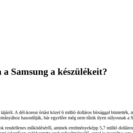
a a Samsung a készülékeit?
ról. A dél-koreai óriást közel 6 millió dolláros bírsággal büntették, m
botrányához hasonlítják, bár egyelőre még nem tűnik ilyen súlyosnak a
onok rendellenes működéséről, aminek eredményeképp 5,7 millió dolláros b