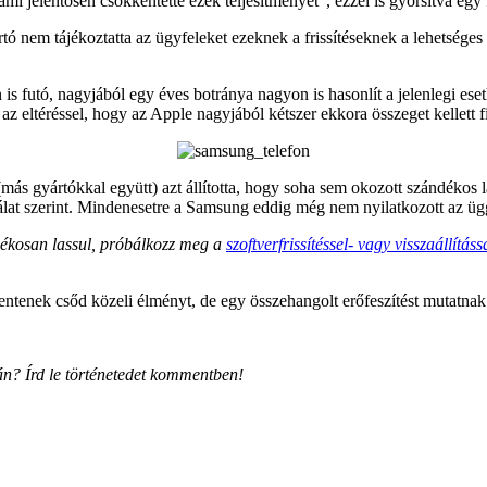
i jelentősen csökkentette ezek teljesítményét”, ezzel is gyorsítva egy f
tó nem tájékoztatta az ügyfeleket ezeknek a frissítéseknek a lehetséges
is futó, nagyjából egy éves botránya nagyon is hasonlít a jelenlegi es
z eltéréssel, hogy az Apple nagyjából kétszer ekkora összeget kellett fi
s gyártókkal együtt) azt állította, hogy soha sem okozott szándékos las
sgálat szerint. Mindenesetre a Samsung eddig még nem nyilatkozott az ü
dékosan lassul, próbálkozz meg a
szoftverfrissítéssel- vagy visszaállításs
lentenek csőd közeli élményt, de egy összehangolt erőfeszítést mutatna
án? Írd le történetedet kommentben!