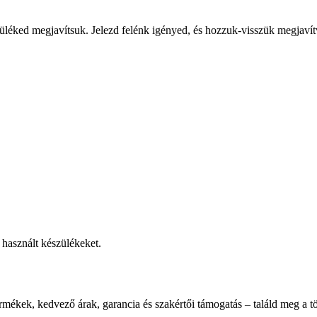
üléked megjavítsuk. Jelezd felénk igényed, és hozzuk-visszük megjavít
használt készülékeket.
rmékek, kedvező árak, garancia és szakértői támogatás – találd meg a tö