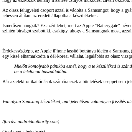
hogy az eszközök néhány frissítése „súlyos működési zavart okozott, am
Az olasz felügyeleti csoport azzal is vádolta a Samsungot, hogy a gyár
lehessen állítani az eredeti állapotba a készülékeket.
Ismerősen hangzik? Ez azért lehet, mert az Apple "Batterygate" néven 
szintén bírságot szabott ki, csakúgy, ahogy a Samsungnak most, azzal a
Érdekességképp, az Apple iPhone lassító botránya idején a Samsung (má
egy kissé elhamarkodta a dél-koreai vállalat, legalábbis az olasz viz
Mielőtt komolyabb pánikba esnél, hogy a te készüléked is szán
be a telefonod használatába.
Bár az elektronikai óriások számára ezek a büntetések cseppet sem je
Van olyan Samsung készüléked, ami jelentősen valamilyen frissítés ut
(forrás: androidauthority.com)
Oszd meg a bejegyzést