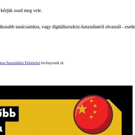
 kérjük oszd meg vele.
tikusabb tanácsainkra, vagy digitáliseszköz-használatról olvasnál - es
nos Szerződési Feltételei
érvényesek rá.