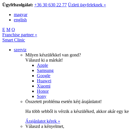
Ügyfélszolgálat:
+36 30 630 22 77
Üzleti ügyfeleknek »
magyar
english
E
M
Q
Franchise partner »
Smart Clinic
szerviz
Milyen készülékkel van gond?
Válaszd ki a márkát!
Apple
Samsung
Google
Huawei
Xiaomi
Honor
Sony
Összetett probléma esetén kérj árajánlatot!
Ha több sebből is vérzik a készüléked, akkor akár egy k
Árajánlatot kérek »
Válaszd a kényelmet,