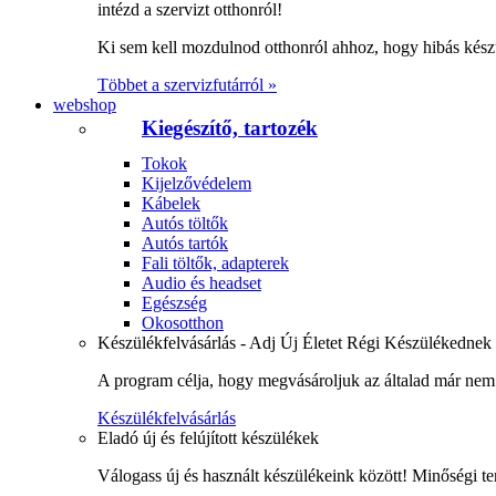
intézd a szervizt otthonról!
Ki sem kell mozdulnod otthonról ahhoz, hogy hibás kész
Többet a szervizfutárról »
webshop
Kiegészítő, tartozék
Tokok
Kijelzővédelem
Kábelek
Autós töltők
Autós tartók
Fali töltők, adapterek
Audio és headset
Egészség
Okosotthon
Készülékfelvásárlás - Adj Új Életet Régi Készülékednek
A program célja, hogy megvásároljuk az általad már nem 
Készülékfelvásárlás
Eladó új és felújított készülékek
Válogass új és használt készülékeink között! Minőségi te