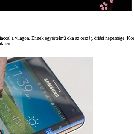
ccal a világon. Ennek egyértelmű oka az ország óriási népessége. Ko
nkben.