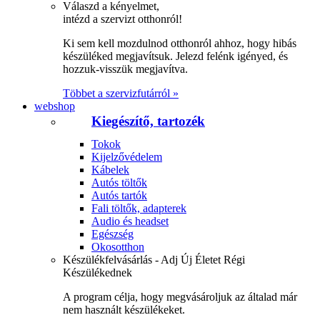
Válaszd a kényelmet,
intézd a szervizt otthonról!
Ki sem kell mozdulnod otthonról ahhoz, hogy hibás
készüléked megjavítsuk. Jelezd felénk igényed, és
hozzuk-visszük megjavítva.
Többet a szervizfutárról »
webshop
Kiegészítő, tartozék
Tokok
Kijelzővédelem
Kábelek
Autós töltők
Autós tartók
Fali töltők, adapterek
Audio és headset
Egészség
Okosotthon
Készülékfelvásárlás - Adj Új Életet Régi
Készülékednek
A program célja, hogy megvásároljuk az általad már
nem használt készülékeket.