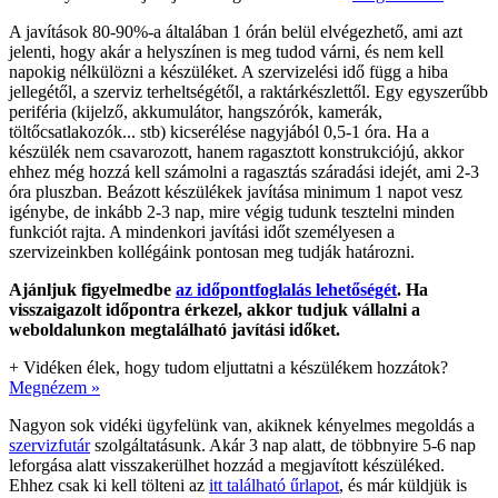
A javítások 80-90%-a általában 1 órán belül elvégezhető, ami azt
jelenti, hogy akár a helyszínen is meg tudod várni, és nem kell
napokig nélkülözni a készüléket. A szervizelési idő függ a hiba
jellegétől, a szerviz terheltségétől, a raktárkészlettől. Egy egyszerűbb
periféria (kijelző, akkumulátor, hangszórók, kamerák,
töltőcsatlakozók... stb) kicserélése nagyjából 0,5-1 óra. Ha a
készülék nem csavarozott, hanem ragasztott konstrukciójú, akkor
ehhez még hozzá kell számolni a ragasztás száradási idejét, ami 2-3
óra pluszban. Beázott készülékek javítása minimum 1 napot vesz
igénybe, de inkább 2-3 nap, mire végig tudunk tesztelni minden
funkciót rajta. A mindenkori javítási időt személyesen a
szervizeinkben kollégáink pontosan meg tudják határozni.
Ajánljuk figyelmedbe
az időpontfoglalás lehetőségét
. Ha
visszaigazolt időpontra érkezel, akkor tudjuk vállalni a
weboldalunkon megtalálható javítási időket.
+
Vidéken élek, hogy tudom eljuttatni a készülékem hozzátok?
Megnézem »
Nagyon sok vidéki ügyfelünk van, akiknek kényelmes megoldás a
szervizfutár
szolgáltatásunk. Akár 3 nap alatt, de többnyire 5-6 nap
leforgása alatt visszakerülhet hozzád a megjavított készüléked.
Ehhez csak ki kell tölteni az
itt található űrlapot
, és már küldjük is