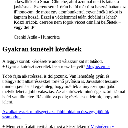
a készüléket a Smart Clinicbe, ahol azonnal neki is láttak a
javításnak. Szerencsére 1 órán belül már újra használhattam az
iPhone-om, de most egy atombunkerrel egyenértékű tokot is
kaptam hozzá. Ezzel a védelemmel talán dobálni is lehet?
Köszi srácok, cserébe nem fogok viccet csinálni belőletek –
vagy de! :P”
Csenki Attila - Humorista
Gyakran ismételt kérdések
A leggyakoribb kérdésekre adott válaszainkat itt találod.
+
Gyári alkatrészt szereltek be a rossz helyett?
Megnézem »
Több fajta alkatrésszel is dolgozunk. Van lehetőség gyári és
utángyártott alkatrészekkel történő javításra is. Javaslatot teszünk
minden javításnál egyénileg, hogy ár/érték arány szempontjából
melyik lehet a jobb választás. Az alkatrészek minősége az árlistáknál
is fel van tüntetve. Rákattintva pedig részletesen leírjuk, hogy mit
jelent.
Az alkatrészek minőségét az alábbi oldalon összegyűjtöttük
számodra.
+
Mennyi idő alatt javítjátok meg a készülékem?
Megnézem »