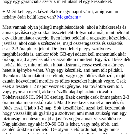
hogy egy garanciális szerviz miért utasít el egy készüléket.
+
Miért kell egyes készülékekre egy napot várni, amíg van ami
néhány órán belül kész van?
Megnézem »
Mert vannak olyan jellegű meghibásodások, ahol a hibakeresés és
annak javítása egy sokkal összetettebb folyamat annál, mint például
egy akkumulátor cseréje. Ilyen lehet például a ragasztott készülékek
javítása, ahol csak a szétszedés, majd összeragasztás és száradás
csak 2-3 óra pluszt jelent. De ilyen lehet pl egy szoftveres
meghibásodás is, amikor több GB-nyi adatot kell mentenünk akár
órákig, majd a javítás után visszatölteni mindent. Egy ázott készülék
javítási ideje, mire minden hibát kizárunk, rossz esetben akár egy
hetet is igénybe vehet. Vagy egy készülék, ami nem tölt például.
Ilyenkor akkumulátort cserélünk, vagy egy töltőcsatlakozót, majd
ezután közvetlenül merülés és töltés teszteket hajtunk végre. Csak
ezek a tesztek 1-2 napot vesznek igénybe. Ha továbbra sem tölt,
vagy gyorsan merül, akkor nézzük alaplapi szinten tovább.
Töltésvezérlő IC, PM IC esetleg. Ezek cseréje csak önmagában 2-3
óra munka mikroszkóp alatt. Majd következik ismét a merülés és
töltés teszt. Újabb 1-2 nap. Sok készüléknél azzal kell kezdenünk,
hogy visszaállítjuk gyárilag a szoftvert, ami miatt szükség van egy
biztonsági mentésre, majd a javítás végén annak visszatöltésére.
Napjainkban egy akár 50-60 GB is lehet, vagy még több, ami
szintén órákban mérhető. De olyan is előfordulhat, hogy nincs