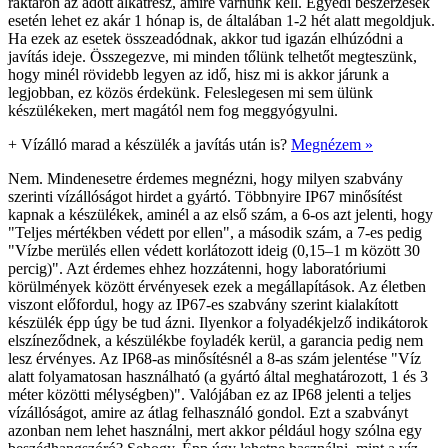
raktáron az adott alkatrész, amire várnunk kell. Egyedi beszerzések
esetén lehet ez akár 1 hónap is, de általában 1-2 hét alatt megoldjuk.
Ha ezek az esetek összeadódnak, akkor tud igazán elhúzódni a
javítás ideje. Összegezve, mi minden tőlünk telhetőt megteszünk,
hogy minél rövidebb legyen az idő, hisz mi is akkor járunk a
legjobban, ez közös érdekünk. Feleslegesen mi sem ülünk
készülékeken, mert magától nem fog meggyógyulni.
+
Vízálló marad a készülék a javítás után is?
Megnézem »
Nem. Mindenesetre érdemes megnézni, hogy milyen szabvány
szerinti vízállóságot hirdet a gyártó. Többnyire IP67 minősítést
kapnak a készülékek, aminél a az első szám, a 6-os azt jelenti, hogy
"Teljes mértékben védett por ellen", a második szám, a 7-es pedig
"Vízbe merülés ellen védett korlátozott ideig (0,15–1 m között 30
percig)". Azt érdemes ehhez hozzátenni, hogy laboratóriumi
körülmények között érvényesek ezek a megállapítások. Az életben
viszont előfordul, hogy az IP67-es szabvány szerint kialakított
készülék épp úgy be tud ázni. Ilyenkor a folyadékjelző indikátorok
elszíneződnek, a készülékbe foyladék kerül, a garancia pedig nem
lesz érvényes. Az IP68-as minősítésnél a 8-as szám jelentése "Víz
alatt folyamatosan használható (a gyártó által meghatározott, 1 és 3
méter közötti mélységben)". Valójában ez az IP68 jelenti a teljes
vízállóságot, amire az átlag felhasználó gondol. Ezt a szabványt
azonban nem lehet használni, mert akkor például hogy szólna egy