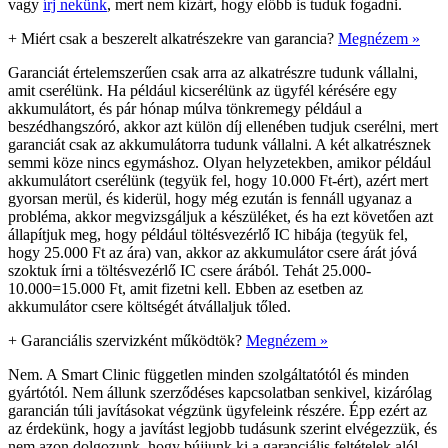
vagy
írj nekünk
, mert nem kizárt, hogy előbb is tuduk fogadni.
+
Miért csak a beszerelt alkatrészekre van garancia?
Megnézem »
Garanciát értelemszerűen csak arra az alkatrészre tudunk vállalni,
amit cserélünk. Ha például kicserélünk az ügyfél kérésére egy
akkumulátort, és pár hónap múlva tönkremegy például a
beszédhangszóró, akkor azt külön díj ellenében tudjuk cserélni, mert
garanciát csak az akkumulátorra tudunk vállalni. A két alkatrésznek
semmi köze nincs egymáshoz. Olyan helyzetekben, amikor például
akkumulátort cserélünk (tegyük fel, hogy 10.000 Ft-ért), azért mert
gyorsan merül, és kiderül, hogy még ezután is fennáll ugyanaz a
probléma, akkor megvizsgáljuk a készüléket, és ha ezt követően azt
állapítjuk meg, hogy például töltésvezérlő IC hibája (tegyük fel,
hogy 25.000 Ft az ára) van, akkor az akkumulátor csere árát jóvá
szoktuk írni a töltésvezérlő IC csere árából. Tehát 25.000-
10.000=15.000 Ft, amit fizetni kell. Ebben az esetben az
akkumulátor csere költségét átvállaljuk tőled.
+
Garanciális szervizként működtök?
Megnézem »
Nem. A Smart Clinic független minden szolgáltatótól és minden
gyártótól. Nem állunk szerződéses kapcsolatban senkivel, kizárólag
garancián túli javításokat végzünk ügyfeleink részére. Épp ezért az
az érdekünk, hogy a javítást legjobb tudásunk szerint elvégezzük, és
nem azon dolgozunk, hogy bújjunk ki a garanciális feltételek alól.