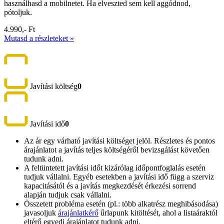
használhasd a mobilnetet. Ha elveszted sem kell aggódnod,
pótoljuk.
4.990,- Ft
Mutasd a részleteket »
Javítási költség
0
Javítási idő
0
Az ár egy várható javítási költséget jelöl. Részletes és pontos
árajánlatot a javítás teljes költségéről bevizsgálást követően
tudunk adni.
A feltüntetett javítási időt kizárólag időpontfoglalás esetén
tudjuk vállalni. Egyéb esetekben a javítási idő függ a szerviz
kapacitásától és a javítás megkezdését érkezési sorrend
alapján tudjuk csak vállalni.
Összetett probléma esetén (pl.: több alkatrész meghibásodása)
javasoljuk
árajánlatkérő
űrlapunk kitöltését, ahol a listaáraktól
eltérő egyedi árajánlatot tudunk adni.