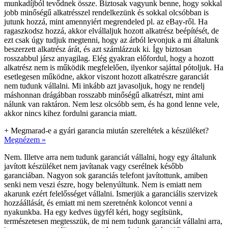
munkadíjból tevődnek össze. Biztosak vagyunk benne, hogy sokkal
jobb minőségű alkatrésszel rendelkezünk és sokkal olcsóbban is
jutunk hozzá, mint amennyiért megrendeled pl. az eBay-ről. Ha
ragaszkodsz hozzá, akkor elvállaljuk hozott alkatrész beépítését, de
ezt csak úgy tudjuk megtenni, hogy az árból levonjuk a mi általunk
beszerzett alkatrész árát, és azt számlázzuk ki. Így biztosan
rosszabbul jársz anyagilag. Elég gyakran előfordul, hogy a hozott
alkatrész nem is működik megfelelően, ilyenkor sajáttal pótoljuk. Ha
esetlegesen működne, akkor viszont hozott alkatrészre garanciát
nem tudunk vállalni. Mi inkább azt javasoljuk, hogy ne rendelj
máshonnan drágábban rosszabb minőségű alkatrészt, mint ami
nálunk van raktáron. Nem lesz olcsóbb sem, és ha gond lenne vele,
akkor nincs kihez fordulni garancia miatt.
+
Megmarad-e a gyári garancia miután szereltétek a készüléket?
Megnézem »
Nem. Illetve arra nem tudunk garanciát vállalni, hogy egy általunk
javított készüléket nem javítanak vagy cserélnek később
garanciában. Nagyon sok garanciás telefont javítottunk, amiben
senki nem veszi észre, hogy belenyúltunk. Nem is emiatt nem
akarunk ezért felelősséget vállalni. Ismerjük a garanciális szervizek
hozzáállását, és emiatt mi nem szeretnénk koloncot venni a
nyakunkba. Ha egy kedves ügyfél kéri, hogy segítsünk,
természetesen megtesszük, de mi nem tudunk garanciát vállalni arra,