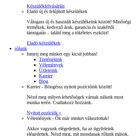
Készülékfelvásárlás
Eladó új és felújított készülékek
Válogass új és használt készülékeink között! Minőségi
termékek, kedvező árak, garancia és szakértői
támogatás – találd meg a tökéletes eszközt!
Eladó készülékek
rólunk
Ismerj meg minket egy kicsit jobban!
Történetünk
Vélemények
Üzleteink
Karrier
Blog
Karrier - Böngéssz nyitott pozícióink között!
Nézd meg milyen lehetőségek várnak nálunk most
munka terén. Csatlakozz hozzánk.
Nyitott pozíciók »
Vélemények - Ők már minket választottak!
Akkor vagyunk elégedettek, ha az ügyfeleink
elégedettek. Nézd meg, mit mondanak rólunk mások.