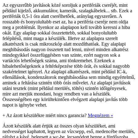
Az egyszerűbb javítások közé soroljuk a perifériák cseréjét, mint
például kijelző, akkumulátor, kamerák, szalagkábelek... stb. Ezek a
perifériák 0,5-1 óra alatt cserélhetőek, aránylag egyszerűen. A
rosszabb és bonyolultabb eset az, ha a periféria cseréje nem oldja
meg a problémát. Ilyenkor az alaplapon kell tovább keresni a hiba
okát. Egy alaplap sokkal összetettebb, sokkal bonyolultabb
felépítésű, mint maga a készülék. Illetve az alaplapra szerelt
alkatrészek is csak mikroszkóp alatt mozdíthatóak. Egy alaplapi
meghibásodás nagyon összetett tud lenni, mivel minden alkatrész
mindegyikkel összefüggésben van szinte, ezért nagyon sok a
variációs lehetőségek száma, ami tönkremehet. Ezeknek a
hibalehetőségeknek a feltérképezése több órát, és sokkal nagyobb
szakértelmet igényel. Az alaplapi alkatrészek, mint például IC-k,
ellenállások, kondenzátorok meghibásodása sem mindig egyértelmű,
aminek a feltárása szintén több órás művelet. Az alaplapi javítások
utáni tesztek (mint például merülés, töltés) szintén időigényesek,
mire azt merjük mondani, hogy rendben van a készülék.
Összességében egy körültekintően elvégzett alaplapi javítás több
napot is igénybe vehet.
+
Az ázott készülékre miért nincs garancia?
Megnézem »
Ázott készülék alatt értjük az összes olyan készüléket, ami
nedvességet kaphatott, legyen az vízcsepp, eső, medencébe merülés,
ráfolyt a kávé, beleesett a wc-be, lecsapódott benne a fürdőszoba