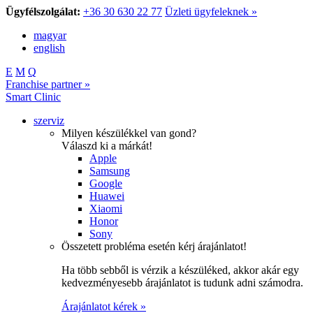
Ügyfélszolgálat:
+36 30 630 22 77
Üzleti ügyfeleknek »
magyar
english
E
M
Q
Franchise partner »
Smart Clinic
szerviz
Milyen készülékkel van gond?
Válaszd ki a márkát!
Apple
Samsung
Google
Huawei
Xiaomi
Honor
Sony
Összetett probléma esetén kérj árajánlatot!
Ha több sebből is vérzik a készüléked, akkor akár egy
kedvezményesebb árajánlatot is tudunk adni számodra.
Árajánlatot kérek »