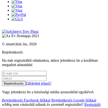
© smartclinic.hu, 2026
Bejelentkezés
Ha már regisztráltál oldalunkra, akkor jelentkezz be a korábban
megadott adataiddal
Elfelejtett jelszó?
Vagy jelentkezz be a közösségi média azonosítóid egyikével.
Bejelentkezés Facebook fiókkal
Bejelentkezés Google fiókkal
w
Még nem vásároltál nálunk és szeretnél regisztrálni?
Regisztrálj