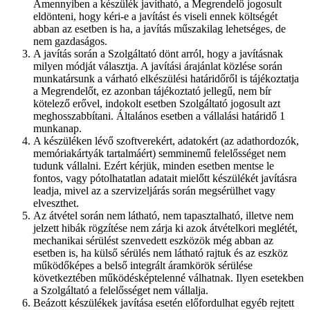
Amennyiben a készülék javítható, a Megrendelő jogosult
eldönteni, hogy kéri-e a javítást és viseli ennek költségét
abban az esetben is ha, a javítás műszakilag lehetséges, de
nem gazdaságos.
A javítás során a Szolgáltató dönt arról, hogy a javításnak
milyen módját választja. A javítási árajánlat közlése során
munkatársunk a várható elkészülési határidőről is tájékoztatja
a Megrendelőt, ez azonban tájékoztató jellegű, nem bír
kötelező erővel, indokolt esetben Szolgáltató jogosult azt
meghosszabbítani. Általános esetben a vállalási határidő 1
munkanap.
A készüléken lévő szoftverekért, adatokért (az adathordozók,
memóriakártyák tartalmáért) semminemű felelősséget nem
tudunk vállalni. Ezért kérjük, minden esetben mentse le
fontos, vagy pótolhatatlan adatait mielőtt készülékét javításra
leadja, mivel az a szervizeljárás során megsérülhet vagy
elveszthet.
Az átvétel során nem látható, nem tapasztalható, illetve nem
jelzett hibák rögzítése nem zárja ki azok átvételkori meglétét,
mechanikai sérülést szenvedett eszközök még abban az
esetben is, ha külső sérülés nem látható rajtuk és az eszköz
működőképes a belső integrált áramkörök sérülése
következtében működésképtelenné válhatnak. Ilyen esetekben
a Szolgáltató a felelősséget nem vállalja.
Beázott készülékek javítása esetén előfordulhat egyéb rejtett