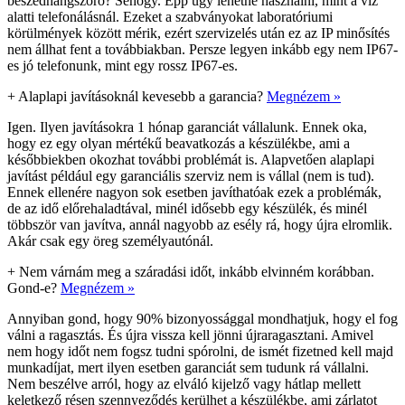
beszédhangszóró? Sehogy. Épp úgy lehetne használni, mint a víz
alatti telefonálásnál. Ezeket a szabványokat laboratóriumi
körülmények között mérik, ezért szervizelés után ez az IP minősítés
nem állhat fent a továbbiakban. Persze legyen inkább egy nem IP67-
es jó telefonunk, mint egy rossz IP67-es.
+
Alaplapi javításoknál kevesebb a garancia?
Megnézem »
Igen. Ilyen javításokra 1 hónap garanciát vállalunk. Ennek oka,
hogy ez egy olyan mértékű beavatkozás a készülékbe, ami a
későbbiekben okozhat további problémát is. Alapvetően alaplapi
javítást például egy garanciális szerviz nem is vállal (nem is tud).
Ennek ellenére nagyon sok esetben javíthatóak ezek a problémák,
de az idő előrehaladtával, minél idősebb egy készülék, és minél
többször van javítva, annál nagyobb az esély rá, hogy újra elromlik.
Akár csak egy öreg személyautónál.
+
Nem várnám meg a száradási időt, inkább elvinném korábban.
Gond-e?
Megnézem »
Annyiban gond, hogy 90% bizonyossággal mondhatjuk, hogy el fog
válni a ragasztás. És újra vissza kell jönni újraragasztani. Amivel
nem hogy időt nem fogsz tudni spórolni, de ismét fizetned kell majd
munkadíjat, mert ilyen esetben garanciát sem tudunk rá vállalni.
Nem beszélve arról, hogy az elváló kijelző vagy hátlap mellett
keletkező résen szennyeződés kerülhet a készülékbe, ami zárlatot