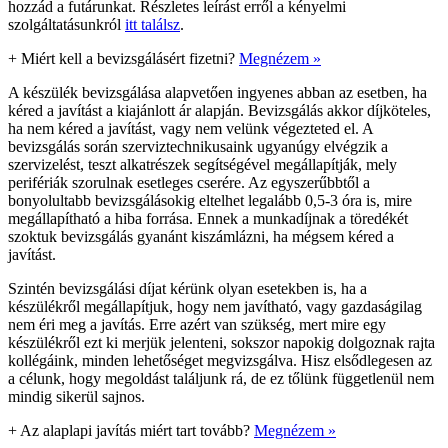
hozzád a futárunkat. Részletes leírást erről a kényelmi
szolgáltatásunkról
itt találsz
.
+
Miért kell a bevizsgálásért fizetni?
Megnézem »
A készülék bevizsgálása alapvetően ingyenes abban az esetben, ha
kéred a javítást a kiajánlott ár alapján. Bevizsgálás akkor díjköteles,
ha nem kéred a javítást, vagy nem velünk végezteted el. A
bevizsgálás során szerviztechnikusaink ugyanúgy elvégzik a
szervizelést, teszt alkatrészek segítségével megállapítják, mely
perifériák szorulnak esetleges cserére. Az egyszerűbbtől a
bonyolultabb bevizsgálásokig eltelhet legalább 0,5-3 óra is, mire
megállapítható a hiba forrása. Ennek a munkadíjnak a töredékét
szoktuk bevizsgálás gyanánt kiszámlázni, ha mégsem kéred a
javítást.
Szintén bevizsgálási díjat kérünk olyan esetekben is, ha a
készülékről megállapítjuk, hogy nem javítható, vagy gazdaságilag
nem éri meg a javítás. Erre azért van szükség, mert mire egy
készülékről ezt ki merjük jelenteni, sokszor napokig dolgoznak rajta
kollégáink, minden lehetőséget megvizsgálva. Hisz elsődlegesen az
a célunk, hogy megoldást találjunk rá, de ez tőlünk függetlenül nem
mindig sikerül sajnos.
+
Az alaplapi javítás miért tart tovább?
Megnézem »