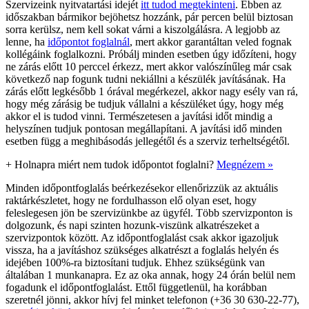
Szervizeink nyitvatartási idejét
itt tudod megtekinteni
. Ebben az
időszakban bármikor bejöhetsz hozzánk, pár percen belül biztosan
sorra kerülsz, nem kell sokat várni a kiszolgálásra. A legjobb az
lenne, ha
időpontot foglalnál
, mert akkor garantáltan veled fognak
kollégáink foglalkozni. Próbálj minden esetben úgy időzíteni, hogy
ne zárás előtt 10 perccel érkezz, mert akkor valószínűleg már csak
következő nap fogunk tudni nekiállni a készülék javításának. Ha
zárás előtt legkésőbb 1 órával megérkezel, akkor nagy esély van rá,
hogy még zárásig be tudjuk vállalni a készüléket úgy, hogy még
akkor el is tudod vinni. Természetesen a javítási időt mindig a
helyszínen tudjuk pontosan megállapítani. A javítási idő minden
esetben függ a meghibásodás jellegétől és a szerviz terheltségétől.
+
Holnapra miért nem tudok időpontot foglalni?
Megnézem »
Minden időpontfoglalás beérkezésekor ellenőrizzük az aktuális
raktárkészletet, hogy ne fordulhasson elő olyan eset, hogy
feleslegesen jön be szervizünkbe az ügyfél. Több szervizponton is
dolgozunk, és napi szinten hozunk-viszünk alkatrészeket a
szervizpontok között. Az időpontfoglalást csak akkor igazoljuk
vissza, ha a javításhoz szükséges alkatrészt a foglalás helyén és
idejében 100%-ra biztosítani tudjuk. Ehhez szükségünk van
általában 1 munkanapra. Ez az oka annak, hogy 24 órán belül nem
fogadunk el időpontfoglalást. Ettől függetlenül, ha korábban
szeretnél jönni, akkor hívj fel minket telefonon (+36 30 630-22-77),