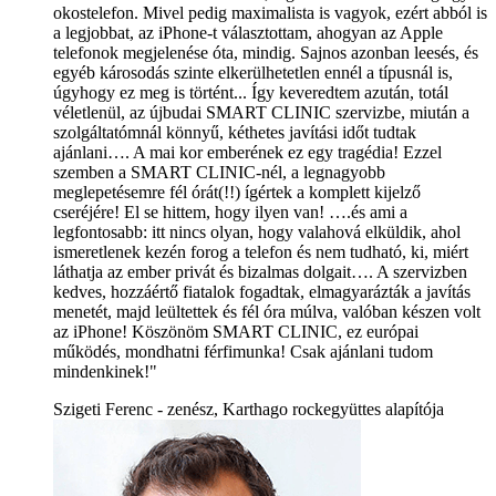
okostelefon. Mivel pedig maximalista is vagyok, ezért abból is
a legjobbat, az iPhone-t választottam, ahogyan az Apple
telefonok megjelenése óta, mindig. Sajnos azonban leesés, és
egyéb károsodás szinte elkerülhetetlen ennél a típusnál is,
úgyhogy ez meg is történt... Így keveredtem azután, totál
véletlenül, az újbudai SMART CLINIC szervizbe, miután a
szolgáltatómnál könnyű, kéthetes javítási időt tudtak
ajánlani…. A mai kor emberének ez egy tragédia! Ezzel
szemben a SMART CLINIC-nél, a legnagyobb
meglepetésemre fél órát(!!) ígértek a komplett kijelző
cseréjére! El se hittem, hogy ilyen van! ….és ami a
legfontosabb: itt nincs olyan, hogy valahová elküldik, ahol
ismeretlenek kezén forog a telefon és nem tudható, ki, miért
láthatja az ember privát és bizalmas dolgait…. A szervizben
kedves, hozzáértő fiatalok fogadtak, elmagyarázták a javítás
menetét, majd leültettek és fél óra múlva, valóban készen volt
az iPhone! Köszönöm SMART CLINIC, ez európai
működés, mondhatni férfimunka! Csak ajánlani tudom
mindenkinek!"
Szigeti Ferenc - zenész, Karthago rockegyüttes alapítója