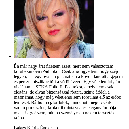
Én már nagy árat fizettem azért, mert nem választottam
körültekintően iPad tokot. Csak arra figyeltem, hogy szép
legyen, hát egy óvatlan pillanatban a kövön landolt a gépem
és persze miszlikbe tört a védő üvege. Egy véletlen folytán
rátaláltam a SENA Folio II iPad tokra, amely nem csak
elegáns, de olyan biztonsággal rögzíti, szinte átöleli a
masinámat, hogy még véletlenül sem fordulhat elő az előbb
leírt eset. Bárhol megfordulok, mindenütt megdicsérik a
vadító piros színe, krokodil mintázata és elegáns formája
miatt. Úgy érzem, mintha személyesen nekem tervezték
volna.
Balázs Klári - Énekesnő