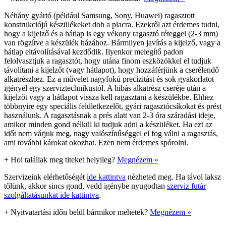
Néhány gyártó (például Samsung, Sony, Huawei) ragasztott
konstrukciójú készülékeket dob a piacra. Ezekről azt érdemes tudni,
hogy a kijelző és a hátlap is egy vékony ragasztó réteggel (2-3 mm)
van rögzítve a készülék házához. Bármilyen javítás a kijelző, vagy a
hátlap eltávolításával kezdődik. Ilyenkor melegítő padon
felolvasztjuk a ragasztót, hogy utána finom eszközökkel el tudjuk
távolítani a kijelzőt (vagy hátlapot), hogy hozzáférjünk a cserélendő
alkatrészhez. Ez a művelet nagyfokú precizitást és sok gyakorlatot
igényel egy szerviztechnikustól. A hibás alkatrész cseréje után a
kijelzőt vagy a hátlapot vissza kell ragasztani a készülékbe. Ehhez
többnyire egy speciális felületkezelőt, gyári ragasztócsíkokat és prést
használunk. A ragasztásnak a prés alatt van 2-3 óra száradási ideje,
amikor minden gond nélkül ki tudjuk adni a készüléket. Ha ezt az
időt nem várjuk meg, nagy valószínűséggel el fog válni a ragasztás,
ami további károkat okozhat. Ezen nem érdemes spórolni.
+
Hol talállak meg titeket helyileg?
Megnézem »
Szervizeink elérhetőségét
ide kattintva
nézheted meg. Ha távol laksz
tőlünk, akkor sincs gond, vedd igénybe nyugodtan
szerviz futár
szolgáltatásunkat ide kattintva
.
+
Nyitvatartási időn belül bármikor mehetek?
Megnézem »