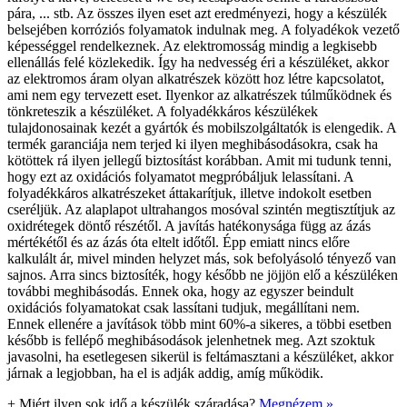
pára, ... stb. Az összes ilyen eset azt eredményezi, hogy a készülék
belsejében korróziós folyamatok indulnak meg. A folyadékok vezető
képességgel rendelkeznek. Az elektromosság mindig a legkisebb
ellenállás felé közlekedik. Így ha nedvesség éri a készüléket, akkor
az elektromos áram olyan alkatrészek között hoz létre kapcsolatot,
ami nem egy tervezett eset. Ilyenkor az alkatrészek túlműködnek és
tönkreteszik a készüléket. A folyadékkáros készülékek
tulajdonosainak kezét a gyártók és mobilszolgáltatók is elengedik. A
termék garanciája nem terjed ki ilyen meghibásodásokra, csak ha
kötöttek rá ilyen jellegű biztosítást korábban. Amit mi tudunk tenni,
hogy ezt az oxidációs folyamatot megpróbáljuk lelassítani. A
folyadékkáros alkatrészeket áttakarítjuk, illetve indokolt esetben
cseréljük. Az alaplapot ultrahangos mosóval szintén megtisztítjuk az
oxidrétegek döntő részétől. A javítás hatékonysága függ az ázás
mértékétől és az ázás óta eltelt időtől. Épp emiatt nincs előre
kalkulált ár, mivel minden helyzet más, sok befolyásoló tényező van
sajnos. Arra sincs biztosíték, hogy később ne jöjjön elő a készüléken
további meghibásodás. Ennek oka, hogy az egyszer beindult
oxidációs folyamatokat csak lassítani tudjuk, megállítani nem.
Ennek ellenére a javítások több mint 60%-a sikeres, a többi esetben
később is fellépő meghibásodások jelenhetnek meg. Azt szoktuk
javasolni, ha esetlegesen sikerül is feltámasztani a készüléket, akkor
járnak a legjobban, ha el is adják addig, amíg működik.
+
Miért ilyen sok idő a készülék száradása?
Megnézem »