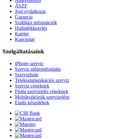
Adatvédelem
ÁSZF
Jogi nyilatkozat
Garancia
Szállítási információk
Hulladékkezelés
Karrier
Kapcsolat
Szolgáltatásaink
iPhone szerviz
Szerviz időpontfoglalás
Szervizfutár
Telekommunikációs szerviz
Szerviz cégeknek
Flotta szervizelés cégeknek
Mobileszközök szervizelése
Eladó készülékek