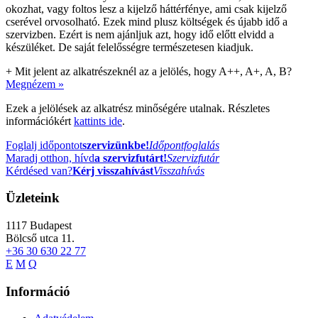
okozhat, vagy foltos lesz a kijelző háttérfénye, ami csak kijelző
cserével orvosolható. Ezek mind plusz költségek és újabb idő a
szervizben. Ezért is nem ajánljuk azt, hogy idő előtt elvidd a
készüléket. De saját felelősségre természetesen kiadjuk.
+
Mit jelent az alkatrészeknél az a jelölés, hogy A++, A+, A, B?
Megnézem »
Ezek a jelölések az alkatrész minőségére utalnak. Részletes
információkért
kattints ide
.
Foglalj időpontot
szervizünkbe!
Időpontfoglalás
Maradj otthon, hívd
a szervizfutárt!
Szervizfutár
Kérdésed van?
Kérj visszahívást
Visszahívás
Üzleteink
1117
Budapest
Bölcső utca 11.
+36 30 630 22 77
E
M
Q
Információ