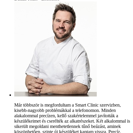
Már többször is megfordultam a Smart Clinic szervizben,
kisebb-nagyobb problémákkal a telefonomon. Minden
alakalommal precízen, kellő szakértelemmel javították a
készülékeimet és cserélték az alkatrészeket. Két alkalommal is
sikerült megoldani menthetetlennek tűnő beázást, aminek
köszönhetően, szinte új készüléket kaptam vissza. Precíz,