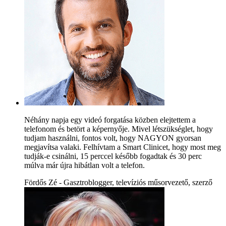
Néhány napja egy videó forgatása közben elejtettem a
telefonom és betört a képernyője. Mivel létszükséglet, hogy
tudjam használni, fontos volt, hogy NAGYON gyorsan
megjavítsa valaki. Felhívtam a Smart Clinicet, hogy most meg
tudják-e csinálni, 15 perccel később fogadtak és 30 perc
múlva már újra hibátlan volt a telefon.
Fördős Zé - Gasztroblogger, televíziós műsorvezető, szerző