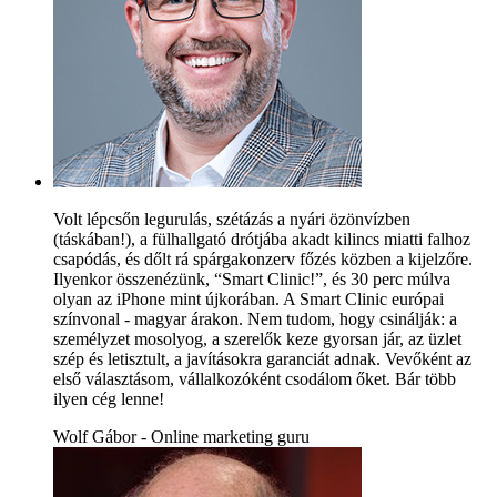
Volt lépcsőn legurulás, szétázás a nyári özönvízben
(táskában!), a fülhallgató drótjába akadt kilincs miatti falhoz
csapódás, és dőlt rá spárgakonzerv főzés közben a kijelzőre.
Ilyenkor összenézünk, “Smart Clinic!”, és 30 perc múlva
olyan az iPhone mint újkorában. A Smart Clinic európai
színvonal - magyar árakon. Nem tudom, hogy csinálják: a
személyzet mosolyog, a szerelők keze gyorsan jár, az üzlet
szép és letisztult, a javításokra garanciát adnak. Vevőként az
első választásom, vállalkozóként csodálom őket. Bár több
ilyen cég lenne!
Wolf Gábor - Online marketing guru