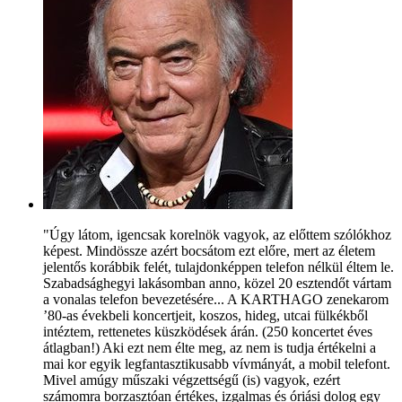
"Úgy látom, igencsak korelnök vagyok, az előttem szólókhoz
képest. Mindössze azért bocsátom ezt előre, mert az életem
jelentős korábbik felét, tulajdonképpen telefon nélkül éltem le.
Szabadsághegyi lakásomban anno, közel 20 esztendőt vártam
a vonalas telefon bevezetésére... A KARTHAGO zenekarom
’80-as évekbeli koncertjeit, koszos, hideg, utcai fülkékből
intéztem, rettenetes küszködések árán. (250 koncertet éves
átlagban!) Aki ezt nem élte meg, az nem is tudja értékelni a
mai kor egyik legfantasztikusabb vívmányát, a mobil telefont.
Mivel amúgy műszaki végzettségű (is) vagyok, ezért
számomra borzasztóan értékes, izgalmas és óriási dolog egy