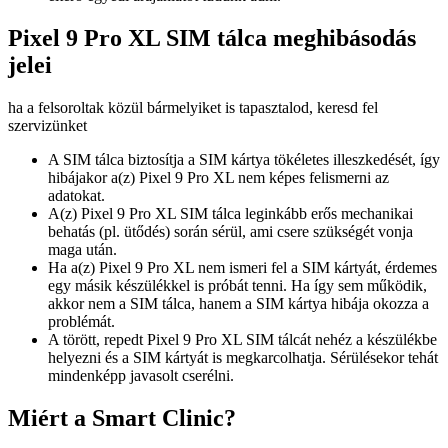
Pixel 9 Pro XL SIM tálca meghibásodás
jelei
ha a felsoroltak közül bármelyiket is tapasztalod, keresd fel
szervizünket
A SIM tálca biztosítja a SIM kártya tökéletes illeszkedését, így
hibájakor a(z) Pixel 9 Pro XL nem képes felismerni az
adatokat.
A(z) Pixel 9 Pro XL SIM tálca leginkább erős mechanikai
behatás (pl. ütődés) során sérül, ami csere szükségét vonja
maga után.
Ha a(z) Pixel 9 Pro XL nem ismeri fel a SIM kártyát, érdemes
egy másik készülékkel is próbát tenni. Ha így sem működik,
akkor nem a SIM tálca, hanem a SIM kártya hibája okozza a
problémát.
A törött, repedt Pixel 9 Pro XL SIM tálcát nehéz a készülékbe
helyezni és a SIM kártyát is megkarcolhatja. Sérülésekor tehát
mindenképp javasolt cserélni.
Miért a Smart Clinic?