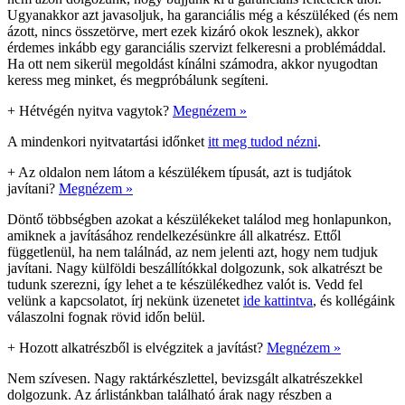
Ugyanakkor azt javasoljuk, ha garanciális még a készüléked (és nem
ázott, nincs összetörve, mert ezek kizáró okok lesznek), akkor
érdemes inkább egy garanciális szervizt felkeresni a problémáddal.
Ha ott nem sikerül megoldást kínálni számodra, akkor nyugodtan
keress meg minket, és megpróbálunk segíteni.
+
Hétvégén nyitva vagytok?
Megnézem »
A mindenkori nyitvatartási időnket
itt meg tudod nézni
.
+
Az oldalon nem látom a készülékem típusát, azt is tudjátok
javítani?
Megnézem »
Döntő többségben azokat a készülékeket találod meg honlapunkon,
amiknek a javításához rendelkezésünkre áll alkatrész. Ettől
függetlenül, ha nem találnád, az nem jelenti azt, hogy nem tudjuk
javítani. Nagy külföldi beszállítókkal dolgozunk, sok alkatrészt be
tudunk szerezni, így lehet a te készülékedhez valót is. Vedd fel
velünk a kapcsolatot, írj nekünk üzenetet
ide kattintva
, és kollégáink
válaszolni fognak rövid időn belül.
+
Hozott alkatrészből is elvégzitek a javítást?
Megnézem »
Nem szívesen. Nagy raktárkészlettel, bevizsgált alkatrészekkel
dolgozunk. Az árlistánkban található árak nagy részben a