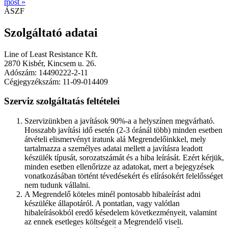
most »
ÁSZF
Szolgáltató adatai
Line of Least Resistance Kft.
2870 Kisbér, Kincsem u. 26.
Adószám: 14490222-2-11
Cégjegyzékszám: 11-09-014409
Szerviz szolgáltatás feltételei
Szervizünkben a javítások 90%-a a helyszínen megvárható.
Hosszabb javítási idő esetén (2-3 óránál több) minden esetben
átvételi elismervényt iratunk alá Megrendelőinkkel, mely
tartalmazza a személyes adatai mellett a javításra leadott
készülék típusát, sorozatszámát és a hiba leírását. Ezért kérjük,
minden esetben ellenőrizze az adatokat, mert a bejegyzések
vonatkozásában történt tévedésekért és elírásokért felelősséget
nem tudunk vállalni.
A Megrendelő köteles minél pontosabb hibaleírást adni
készüléke állapotáról. A pontatlan, vagy valótlan
hibaleírásokból eredő késedelem következményeit, valamint
az ennek esetleges költségeit a Megrendelő viseli.