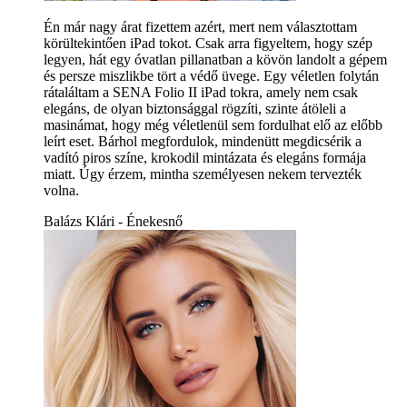
Én már nagy árat fizettem azért, mert nem választottam
körültekintően iPad tokot. Csak arra figyeltem, hogy szép
legyen, hát egy óvatlan pillanatban a kövön landolt a gépem
és persze miszlikbe tört a védő üvege. Egy véletlen folytán
rátaláltam a SENA Folio II iPad tokra, amely nem csak
elegáns, de olyan biztonsággal rögzíti, szinte átöleli a
masinámat, hogy még véletlenül sem fordulhat elő az előbb
leírt eset. Bárhol megfordulok, mindenütt megdicsérik a
vadító piros színe, krokodil mintázata és elegáns formája
miatt. Úgy érzem, mintha személyesen nekem tervezték
volna.
Balázs Klári - Énekesnő