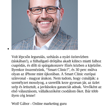
Volt lépcsőn legurulás, szétázás a nyári özönvízben
(táskában!), a fülhallgató drótjába akadt kilincs miatti falhoz
csapódás, és dőlt rá spárgakonzerv főzés közben a kijelzőre.
Ilyenkor összenézünk, “Smart Clinic!”, és 30 perc múlva
olyan az iPhone mint újkorában. A Smart Clinic európai
színvonal - magyar árakon. Nem tudom, hogy csinálják: a
személyzet mosolyog, a szerelők keze gyorsan jár, az üzlet
szép és letisztult, a javításokra garanciát adnak. Vevőként az
első választásom, vállalkozóként csodálom őket. Bár több
ilyen cég lenne!
Wolf Gábor - Online marketing guru