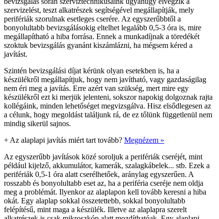
bevizsgálás során szerviztechnikusaink ugyanúgy elvégzik a
szervizelést, teszt alkatrészek segítségével megállapítják, mely
perifériák szorulnak esetleges cserére. Az egyszerűbbtől a
bonyolultabb bevizsgálásokig eltelhet legalább 0,5-3 óra is, mire
megállapítható a hiba forrása. Ennek a munkadíjnak a töredékét
szoktuk bevizsgálás gyanánt kiszámlázni, ha mégsem kéred a
javítást.
Szintén bevizsgálási díjat kérünk olyan esetekben is, ha a
készülékről megállapítjuk, hogy nem javítható, vagy gazdaságilag
nem éri meg a javítás. Erre azért van szükség, mert mire egy
készülékről ezt ki merjük jelenteni, sokszor napokig dolgoznak rajta
kollégáink, minden lehetőséget megvizsgálva. Hisz elsődlegesen az
a célunk, hogy megoldást találjunk rá, de ez tőlünk függetlenül nem
mindig sikerül sajnos.
+
Az alaplapi javítás miért tart tovább?
Megnézem »
Az egyszerűbb javítások közé soroljuk a perifériák cseréjét, mint
például kijelző, akkumulátor, kamerák, szalagkábelek... stb. Ezek a
perifériák 0,5-1 óra alatt cserélhetőek, aránylag egyszerűen. A
rosszabb és bonyolultabb eset az, ha a periféria cseréje nem oldja
meg a problémát. Ilyenkor az alaplapon kell tovább keresni a hiba
okát. Egy alaplap sokkal összetettebb, sokkal bonyolultabb
felépítésű, mint maga a készülék. Illetve az alaplapra szerelt
alkatrészek is csak mikroszkóp alatt mozdíthatóak. Egy alaplapi