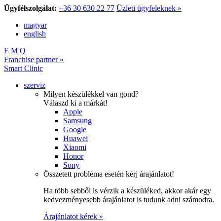
Ügyfélszolgálat:
+36 30 630 22 77
Üzleti ügyfeleknek »
magyar
english
E
M
Q
Franchise partner »
Smart Clinic
szerviz
Milyen készülékkel van gond?
Válaszd ki a márkát!
Apple
Samsung
Google
Huawei
Xiaomi
Honor
Sony
Összetett probléma esetén kérj árajánlatot!
Ha több sebből is vérzik a készüléked, akkor akár egy
kedvezményesebb árajánlatot is tudunk adni számodra.
Árajánlatot kérek »