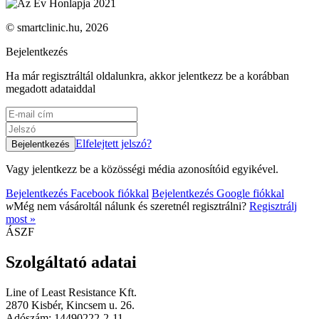
© smartclinic.hu, 2026
Bejelentkezés
Ha már regisztráltál oldalunkra, akkor jelentkezz be a korábban
megadott adataiddal
Elfelejtett jelszó?
Vagy jelentkezz be a közösségi média azonosítóid egyikével.
Bejelentkezés Facebook fiókkal
Bejelentkezés Google fiókkal
w
Még nem vásároltál nálunk és szeretnél regisztrálni?
Regisztrálj
most »
ÁSZF
Szolgáltató adatai
Line of Least Resistance Kft.
2870 Kisbér, Kincsem u. 26.
Adószám: 14490222-2-11