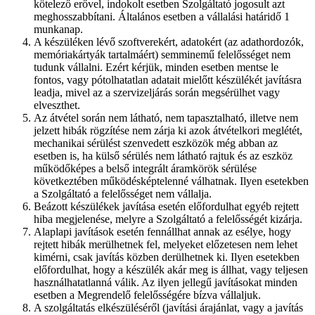
kötelező erővel, indokolt esetben Szolgáltató jogosult azt
meghosszabbítani. Általános esetben a vállalási határidő 1
munkanap.
A készüléken lévő szoftverekért, adatokért (az adathordozók,
memóriakártyák tartalmáért) semminemű felelősséget nem
tudunk vállalni. Ezért kérjük, minden esetben mentse le
fontos, vagy pótolhatatlan adatait mielőtt készülékét javításra
leadja, mivel az a szervizeljárás során megsérülhet vagy
elveszthet.
Az átvétel során nem látható, nem tapasztalható, illetve nem
jelzett hibák rögzítése nem zárja ki azok átvételkori meglétét,
mechanikai sérülést szenvedett eszközök még abban az
esetben is, ha külső sérülés nem látható rajtuk és az eszköz
működőképes a belső integrált áramkörök sérülése
következtében működésképtelenné válhatnak. Ilyen esetekben
a Szolgáltató a felelősséget nem vállalja.
Beázott készülékek javítása esetén előfordulhat egyéb rejtett
hiba megjelenése, melyre a Szolgáltató a felelősségét kizárja.
Alaplapi javítások esetén fennállhat annak az esélye, hogy
rejtett hibák merülhetnek fel, melyeket előzetesen nem lehet
kimérni, csak javítás közben derülhetnek ki. Ilyen esetekben
előfordulhat, hogy a készülék akár meg is állhat, vagy teljesen
használhatatlanná válik. Az ilyen jellegű javításokat minden
esetben a Megrendelő felelősségére bízva vállaljuk.
A szolgáltatás elkészüléséről (javítási árajánlat, vagy a javítás