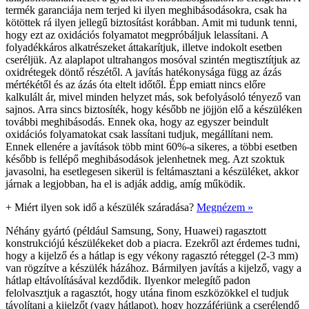
termék garanciája nem terjed ki ilyen meghibásodásokra, csak ha
kötöttek rá ilyen jellegű biztosítást korábban. Amit mi tudunk tenni,
hogy ezt az oxidációs folyamatot megpróbáljuk lelassítani. A
folyadékkáros alkatrészeket áttakarítjuk, illetve indokolt esetben
cseréljük. Az alaplapot ultrahangos mosóval szintén megtisztítjuk az
oxidrétegek döntő részétől. A javítás hatékonysága függ az ázás
mértékétől és az ázás óta eltelt időtől. Épp emiatt nincs előre
kalkulált ár, mivel minden helyzet más, sok befolyásoló tényező van
sajnos. Arra sincs biztosíték, hogy később ne jöjjön elő a készüléken
további meghibásodás. Ennek oka, hogy az egyszer beindult
oxidációs folyamatokat csak lassítani tudjuk, megállítani nem.
Ennek ellenére a javítások több mint 60%-a sikeres, a többi esetben
később is fellépő meghibásodások jelenhetnek meg. Azt szoktuk
javasolni, ha esetlegesen sikerül is feltámasztani a készüléket, akkor
járnak a legjobban, ha el is adják addig, amíg működik.
+
Miért ilyen sok idő a készülék száradása?
Megnézem »
Néhány gyártó (például Samsung, Sony, Huawei) ragasztott
konstrukciójú készülékeket dob a piacra. Ezekről azt érdemes tudni,
hogy a kijelző és a hátlap is egy vékony ragasztó réteggel (2-3 mm)
van rögzítve a készülék házához. Bármilyen javítás a kijelző, vagy a
hátlap eltávolításával kezdődik. Ilyenkor melegítő padon
felolvasztjuk a ragasztót, hogy utána finom eszközökkel el tudjuk
távolítani a kijelzőt (vagy hátlapot), hogy hozzáférjünk a cserélendő