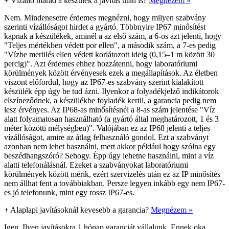
+
Vízálló marad a készülék a javítás után is?
Megnézem »
Nem. Mindenesetre érdemes megnézni, hogy milyen szabvány
szerinti vízállóságot hirdet a gyártó. Többnyire IP67 minősítést
kapnak a készülékek, aminél a az első szám, a 6-os azt jelenti, hogy
"Teljes mértékben védett por ellen", a második szám, a 7-es pedig
"Vízbe merülés ellen védett korlátozott ideig (0,15–1 m között 30
percig)". Azt érdemes ehhez hozzátenni, hogy laboratóriumi
körülmények között érvényesek ezek a megállapítások. Az életben
viszont előfordul, hogy az IP67-es szabvány szerint kialakított
készülék épp úgy be tud ázni. Ilyenkor a folyadékjelző indikátorok
elszíneződnek, a készülékbe foyladék kerül, a garancia pedig nem
lesz érvényes. Az IP68-as minősítésnél a 8-as szám jelentése "Víz
alatt folyamatosan használható (a gyártó által meghatározott, 1 és 3
méter közötti mélységben)". Valójában ez az IP68 jelenti a teljes
vízállóságot, amire az átlag felhasználó gondol. Ezt a szabványt
azonban nem lehet használni, mert akkor például hogy szólna egy
beszédhangszóró? Sehogy. Épp úgy lehetne használni, mint a víz
alatti telefonálásnál. Ezeket a szabványokat laboratóriumi
körülmények között mérik, ezért szervizelés után ez az IP minősítés
nem állhat fent a továbbiakban. Persze legyen inkább egy nem IP67-
es jó telefonunk, mint egy rossz IP67-es.
+
Alaplapi javításoknál kevesebb a garancia?
Megnézem »
Igen. Ilyen javításokra 1 hónap garanciát vállalunk. Ennek oka,