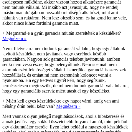
esetlegesen működne, akkor viszont hozott alkatrészre garanciát
nem tudunk vállalni. Mi inkább azt javasoljuk, hogy ne rendelj
máshonnan drágábban rosszabb minőségű alkatrészt, mint ami
nálunk van raktáron. Nem lesz olcsóbb sem, és ha gond lenne vele,
akkor nincs kihez fordulni garancia miatt.
+
Megmarad-e a gyári garancia miután szereltétek a készüléket?
Megnézem »
Nem. Illetve arra nem tudunk garanciát vállalni, hogy egy általunk
javított készüléket nem javítanak vagy cserélnek később
garanciában. Nagyon sok garanciás telefont javítottunk, amiben
senki nem veszi észre, hogy belenyúltunk. Nem is emiatt nem
akarunk ezért felelősséget vállalni. Ismerjük a garanciális szervizek
hozzáállását, és emiatt mi nem szeretnénk koloncot venni a
nyakunkba. Ha egy kedves ügyfél kéri, hogy segítsünk,
természetesen megtesszük, de mi nem tudunk garanciát vállalni arra,
hogy egy garanciális szerviz miért utasít el egy készüléket.
+
Miért kell egyes készülékekre egy napot várni, amíg van ami
néhány órán belül kész van?
Megnézem »
Mert vannak olyan jellegű meghibásodások, ahol a hibakeresés és
annak javítása egy sokkal összetettebb folyamat annál, mint például
egy akkumulátor cseréje. Ilyen lehet például a ragasztott készülékek