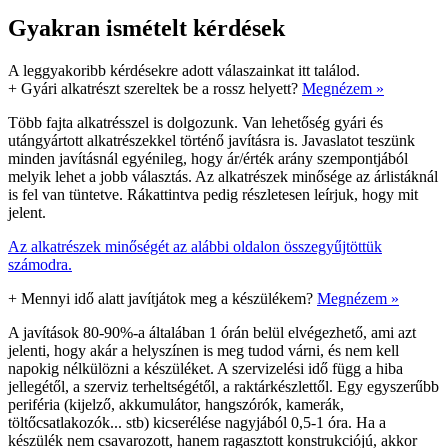
Gyakran ismételt kérdések
A leggyakoribb kérdésekre adott válaszainkat itt találod.
+
Gyári alkatrészt szereltek be a rossz helyett?
Megnézem »
Több fajta alkatrésszel is dolgozunk. Van lehetőség gyári és
utángyártott alkatrészekkel történő javításra is. Javaslatot teszünk
minden javításnál egyénileg, hogy ár/érték arány szempontjából
melyik lehet a jobb választás. Az alkatrészek minősége az árlistáknál
is fel van tüntetve. Rákattintva pedig részletesen leírjuk, hogy mit
jelent.
Az alkatrészek minőségét az alábbi oldalon összegyűjtöttük
számodra.
+
Mennyi idő alatt javítjátok meg a készülékem?
Megnézem »
A javítások 80-90%-a általában 1 órán belül elvégezhető, ami azt
jelenti, hogy akár a helyszínen is meg tudod várni, és nem kell
napokig nélkülözni a készüléket. A szervizelési idő függ a hiba
jellegétől, a szerviz terheltségétől, a raktárkészlettől. Egy egyszerűbb
periféria (kijelző, akkumulátor, hangszórók, kamerák,
töltőcsatlakozók... stb) kicserélése nagyjából 0,5-1 óra. Ha a
készülék nem csavarozott, hanem ragasztott konstrukciójú, akkor