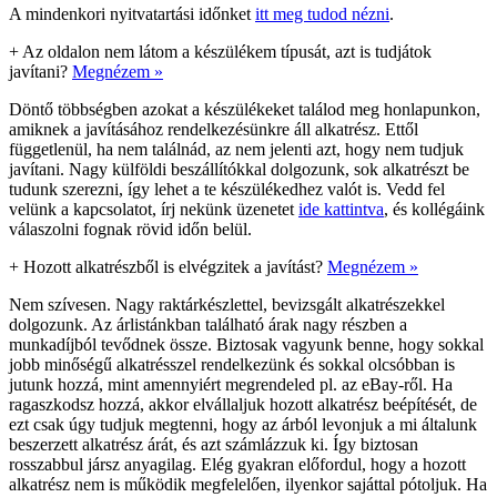
A mindenkori nyitvatartási időnket
itt meg tudod nézni
.
+
Az oldalon nem látom a készülékem típusát, azt is tudjátok
javítani?
Megnézem »
Döntő többségben azokat a készülékeket találod meg honlapunkon,
amiknek a javításához rendelkezésünkre áll alkatrész. Ettől
függetlenül, ha nem találnád, az nem jelenti azt, hogy nem tudjuk
javítani. Nagy külföldi beszállítókkal dolgozunk, sok alkatrészt be
tudunk szerezni, így lehet a te készülékedhez valót is. Vedd fel
velünk a kapcsolatot, írj nekünk üzenetet
ide kattintva
, és kollégáink
válaszolni fognak rövid időn belül.
+
Hozott alkatrészből is elvégzitek a javítást?
Megnézem »
Nem szívesen. Nagy raktárkészlettel, bevizsgált alkatrészekkel
dolgozunk. Az árlistánkban található árak nagy részben a
munkadíjból tevődnek össze. Biztosak vagyunk benne, hogy sokkal
jobb minőségű alkatrésszel rendelkezünk és sokkal olcsóbban is
jutunk hozzá, mint amennyiért megrendeled pl. az eBay-ről. Ha
ragaszkodsz hozzá, akkor elvállaljuk hozott alkatrész beépítését, de
ezt csak úgy tudjuk megtenni, hogy az árból levonjuk a mi általunk
beszerzett alkatrész árát, és azt számlázzuk ki. Így biztosan
rosszabbul jársz anyagilag. Elég gyakran előfordul, hogy a hozott
alkatrész nem is működik megfelelően, ilyenkor sajáttal pótoljuk. Ha