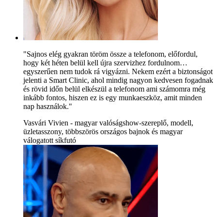
"Sajnos elég gyakran töröm össze a telefonom, előfordul,
hogy két héten belül kell újra szervizhez fordulnom…
egyszerűen nem tudok rá vigyázni. Nekem ezért a biztonságot
jelenti a Smart Clinic, ahol mindig nagyon kedvesen fogadnak
és rövid időn belül elkészül a telefonom ami számomra még
inkább fontos, hiszen ez is egy munkaeszköz, amit minden
nap használok."
Vasvári Vivien - magyar valóságshow-szereplő, modell,
üzletasszony, többszörös országos bajnok és magyar
válogatott síkfutó