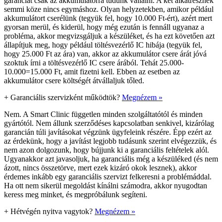
garanciát csak az akkumulátorra tudunk vállalni. A két alkatrésznek
semmi köze nincs egymáshoz. Olyan helyzetekben, amikor például
akkumulátort cserélünk (tegyük fel, hogy 10.000 Ft-ért), azért mert
gyorsan merül, és kiderül, hogy még ezután is fennáll ugyanaz a
probléma, akkor megvizsgáljuk a készüléket, és ha ezt követően azt
állapítjuk meg, hogy például töltésvezérlő IC hibája (tegyük fel,
hogy 25.000 Ft az ára) van, akkor az akkumulátor csere árát jóvá
szoktuk írni a töltésvezérlő IC csere árából. Tehát 25.000-
10.000=15.000 Ft, amit fizetni kell. Ebben az esetben az
akkumulátor csere költségét átvállaljuk tőled.
+
Garanciális szervizként működtök?
Megnézem »
Nem. A Smart Clinic független minden szolgáltatótól és minden
gyártótól. Nem állunk szerződéses kapcsolatban senkivel, kizárólag
garancián túli javításokat végzünk ügyfeleink részére. Épp ezért az
az érdekünk, hogy a javítást legjobb tudásunk szerint elvégezzük, és
nem azon dolgozunk, hogy bújjunk ki a garanciális feltételek alól.
Ugyanakkor azt javasoljuk, ha garanciális még a készüléked (és nem
ázott, nincs összetörve, mert ezek kizáró okok lesznek), akkor
érdemes inkább egy garanciális szervizt felkeresni a problémáddal.
Ha ott nem sikerül megoldást kínálni számodra, akkor nyugodtan
keress meg minket, és megpróbálunk segíteni.
+
Hétvégén nyitva vagytok?
Megnézem »