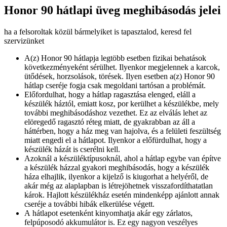
Honor 90 hátlapi üveg meghibásodás jelei
ha a felsoroltak közül bármelyiket is tapasztalod, keresd fel
szervizünket
A(z) Honor 90 hátlapja legtöbb esetben fizikai behatások
következményeként sérülhet. Ilyenkor megjelennek a karcok,
ütődések, horzsolások, törések. Ilyen esetben a(z) Honor 90
hátlap cseréje fogja csak megoldani tartósan a problémát.
Előfordulhat, hogy a hátlap ragasztása elenged, eláll a
készülék háztól, emiatt kosz, por kerülhet a készülékbe, mely
további meghibásodáshoz vezethet. Ez az elválás lehet az
elöregedő ragasztó réteg miatt, de gyakrabban az áll a
háttérben, hogy a ház meg van hajolva, és a felületi feszültség
miatt engedi el a hátlapot. Ilyenkor a előfürdulhat, hogy a
készülék házát is cserélni kell.
Azoknál a készüléktípusoknál, ahol a hátlap egybe van építve
a készülék házzal gyakori meghibásodás, hogy a készülék
háza elhajlik, ilyenkor a kijelző is kiugorhat a helyéről, de
akár még az alaplapban is létrejöhetnek visszafordíthatatlan
károk. Hajlott készülékház esetén mindenképp ajánlott annak
cseréje a további hibák elkerülése végett.
A hátlapot esetenként kinyomhatja akár egy zárlatos,
felpúposodó akkumulátor is. Ez egy nagyon veszélyes