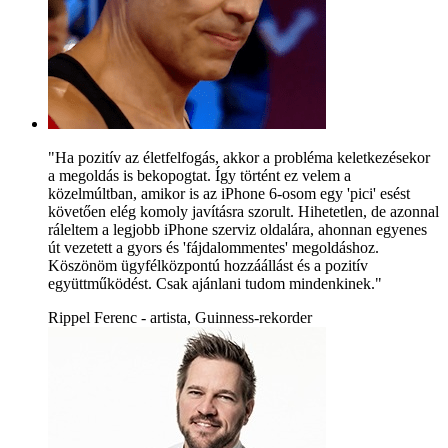
"Ha pozitív az életfelfogás, akkor a probléma keletkezésekor
a megoldás is bekopogtat. Így történt ez velem a
közelmúltban, amikor is az iPhone 6-osom egy 'pici' esést
követően elég komoly javításra szorult. Hihetetlen, de azonnal
ráleltem a legjobb iPhone szerviz oldalára, ahonnan egyenes
út vezetett a gyors és 'fájdalommentes' megoldáshoz.
Köszönöm ügyfélközpontú hozzáállást és a pozitív
együttműködést. Csak ajánlani tudom mindenkinek."
Rippel Ferenc - artista, Guinness-rekorder