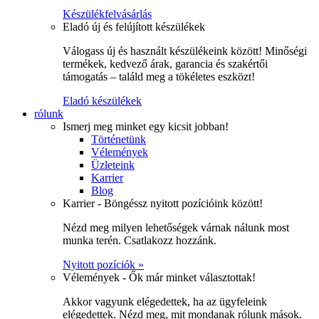
Készülékfelvásárlás
Eladó új és felújított készülékek
Válogass új és használt készülékeink között! Minőségi
termékek, kedvező árak, garancia és szakértői
támogatás – találd meg a tökéletes eszközt!
Eladó készülékek
rólunk
Ismerj meg minket egy kicsit jobban!
Történetünk
Vélemények
Üzleteink
Karrier
Blog
Karrier - Böngéssz nyitott pozícióink között!
Nézd meg milyen lehetőségek várnak nálunk most
munka terén. Csatlakozz hozzánk.
Nyitott pozíciók »
Vélemények - Ők már minket választottak!
Akkor vagyunk elégedettek, ha az ügyfeleink
elégedettek. Nézd meg, mit mondanak rólunk mások.