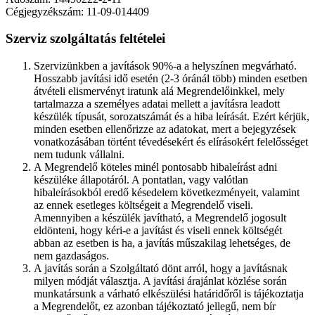
Cégjegyzékszám: 11-09-014409
Szerviz szolgáltatás feltételei
Szervizünkben a javítások 90%-a a helyszínen megvárható.
Hosszabb javítási idő esetén (2-3 óránál több) minden esetben
átvételi elismervényt iratunk alá Megrendelőinkkel, mely
tartalmazza a személyes adatai mellett a javításra leadott
készülék típusát, sorozatszámát és a hiba leírását. Ezért kérjük,
minden esetben ellenőrizze az adatokat, mert a bejegyzések
vonatkozásában történt tévedésekért és elírásokért felelősséget
nem tudunk vállalni.
A Megrendelő köteles minél pontosabb hibaleírást adni
készüléke állapotáról. A pontatlan, vagy valótlan
hibaleírásokból eredő késedelem következményeit, valamint
az ennek esetleges költségeit a Megrendelő viseli.
Amennyiben a készülék javítható, a Megrendelő jogosult
eldönteni, hogy kéri-e a javítást és viseli ennek költségét
abban az esetben is ha, a javítás műszakilag lehetséges, de
nem gazdaságos.
A javítás során a Szolgáltató dönt arról, hogy a javításnak
milyen módját választja. A javítási árajánlat közlése során
munkatársunk a várható elkészülési határidőről is tájékoztatja
a Megrendelőt, ez azonban tájékoztató jellegű, nem bír