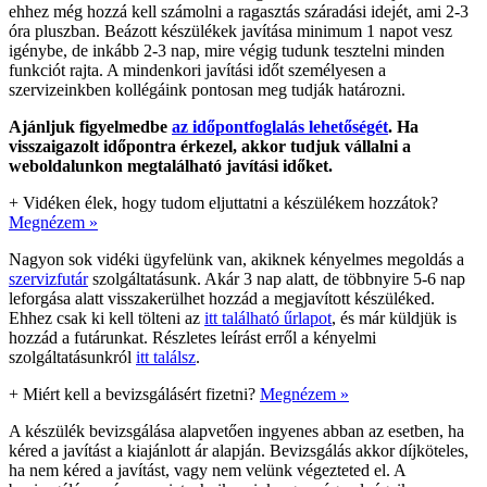
ehhez még hozzá kell számolni a ragasztás száradási idejét, ami 2-3
óra pluszban. Beázott készülékek javítása minimum 1 napot vesz
igénybe, de inkább 2-3 nap, mire végig tudunk tesztelni minden
funkciót rajta. A mindenkori javítási időt személyesen a
szervizeinkben kollégáink pontosan meg tudják határozni.
Ajánljuk figyelmedbe
az időpontfoglalás lehetőségét
. Ha
visszaigazolt időpontra érkezel, akkor tudjuk vállalni a
weboldalunkon megtalálható javítási időket.
+
Vidéken élek, hogy tudom eljuttatni a készülékem hozzátok?
Megnézem »
Nagyon sok vidéki ügyfelünk van, akiknek kényelmes megoldás a
szervizfutár
szolgáltatásunk. Akár 3 nap alatt, de többnyire 5-6 nap
leforgása alatt visszakerülhet hozzád a megjavított készüléked.
Ehhez csak ki kell tölteni az
itt található űrlapot
, és már küldjük is
hozzád a futárunkat. Részletes leírást erről a kényelmi
szolgáltatásunkról
itt találsz
.
+
Miért kell a bevizsgálásért fizetni?
Megnézem »
A készülék bevizsgálása alapvetően ingyenes abban az esetben, ha
kéred a javítást a kiajánlott ár alapján. Bevizsgálás akkor díjköteles,
ha nem kéred a javítást, vagy nem velünk végezteted el. A