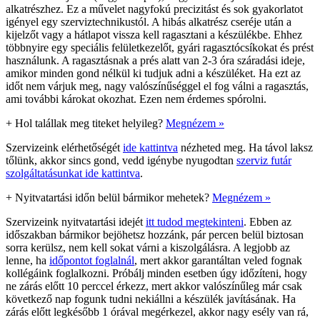
alkatrészhez. Ez a művelet nagyfokú precizitást és sok gyakorlatot
igényel egy szerviztechnikustól. A hibás alkatrész cseréje után a
kijelzőt vagy a hátlapot vissza kell ragasztani a készülékbe. Ehhez
többnyire egy speciális felületkezelőt, gyári ragasztócsíkokat és prést
használunk. A ragasztásnak a prés alatt van 2-3 óra száradási ideje,
amikor minden gond nélkül ki tudjuk adni a készüléket. Ha ezt az
időt nem várjuk meg, nagy valószínűséggel el fog válni a ragasztás,
ami további károkat okozhat. Ezen nem érdemes spórolni.
+
Hol talállak meg titeket helyileg?
Megnézem »
Szervizeink elérhetőségét
ide kattintva
nézheted meg. Ha távol laksz
tőlünk, akkor sincs gond, vedd igénybe nyugodtan
szerviz futár
szolgáltatásunkat ide kattintva
.
+
Nyitvatartási időn belül bármikor mehetek?
Megnézem »
Szervizeink nyitvatartási idejét
itt tudod megtekinteni
. Ebben az
időszakban bármikor bejöhetsz hozzánk, pár percen belül biztosan
sorra kerülsz, nem kell sokat várni a kiszolgálásra. A legjobb az
lenne, ha
időpontot foglalnál
, mert akkor garantáltan veled fognak
kollégáink foglalkozni. Próbálj minden esetben úgy időzíteni, hogy
ne zárás előtt 10 perccel érkezz, mert akkor valószínűleg már csak
következő nap fogunk tudni nekiállni a készülék javításának. Ha
zárás előtt legkésőbb 1 órával megérkezel, akkor nagy esély van rá,