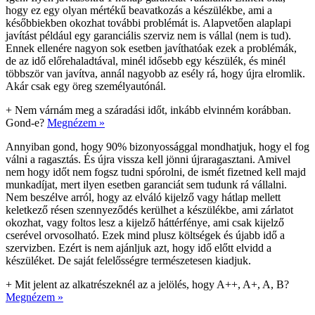
hogy ez egy olyan mértékű beavatkozás a készülékbe, ami a
későbbiekben okozhat további problémát is. Alapvetően alaplapi
javítást például egy garanciális szerviz nem is vállal (nem is tud).
Ennek ellenére nagyon sok esetben javíthatóak ezek a problémák,
de az idő előrehaladtával, minél idősebb egy készülék, és minél
többször van javítva, annál nagyobb az esély rá, hogy újra elromlik.
Akár csak egy öreg személyautónál.
+
Nem várnám meg a száradási időt, inkább elvinném korábban.
Gond-e?
Megnézem »
Annyiban gond, hogy 90% bizonyossággal mondhatjuk, hogy el fog
válni a ragasztás. És újra vissza kell jönni újraragasztani. Amivel
nem hogy időt nem fogsz tudni spórolni, de ismét fizetned kell majd
munkadíjat, mert ilyen esetben garanciát sem tudunk rá vállalni.
Nem beszélve arról, hogy az elváló kijelző vagy hátlap mellett
keletkező résen szennyeződés kerülhet a készülékbe, ami zárlatot
okozhat, vagy foltos lesz a kijelző háttérfénye, ami csak kijelző
cserével orvosolható. Ezek mind plusz költségek és újabb idő a
szervizben. Ezért is nem ajánljuk azt, hogy idő előtt elvidd a
készüléket. De saját felelősségre természetesen kiadjuk.
+
Mit jelent az alkatrészeknél az a jelölés, hogy A++, A+, A, B?
Megnézem »