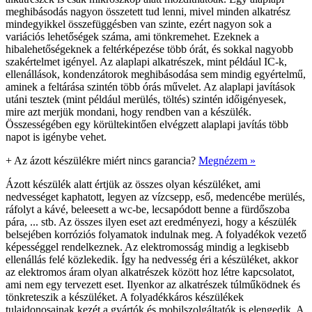
meghibásodás nagyon összetett tud lenni, mivel minden alkatrész
mindegyikkel összefüggésben van szinte, ezért nagyon sok a
variációs lehetőségek száma, ami tönkremehet. Ezeknek a
hibalehetőségeknek a feltérképezése több órát, és sokkal nagyobb
szakértelmet igényel. Az alaplapi alkatrészek, mint például IC-k,
ellenállások, kondenzátorok meghibásodása sem mindig egyértelmű,
aminek a feltárása szintén több órás művelet. Az alaplapi javítások
utáni tesztek (mint például merülés, töltés) szintén időigényesek,
mire azt merjük mondani, hogy rendben van a készülék.
Összességében egy körültekintően elvégzett alaplapi javítás több
napot is igénybe vehet.
+
Az ázott készülékre miért nincs garancia?
Megnézem »
Ázott készülék alatt értjük az összes olyan készüléket, ami
nedvességet kaphatott, legyen az vízcsepp, eső, medencébe merülés,
ráfolyt a kávé, beleesett a wc-be, lecsapódott benne a fürdőszoba
pára, ... stb. Az összes ilyen eset azt eredményezi, hogy a készülék
belsejében korróziós folyamatok indulnak meg. A folyadékok vezető
képességgel rendelkeznek. Az elektromosság mindig a legkisebb
ellenállás felé közlekedik. Így ha nedvesség éri a készüléket, akkor
az elektromos áram olyan alkatrészek között hoz létre kapcsolatot,
ami nem egy tervezett eset. Ilyenkor az alkatrészek túlműködnek és
tönkreteszik a készüléket. A folyadékkáros készülékek
tulajdonosainak kezét a gyártók és mobilszolgáltatók is elengedik. A