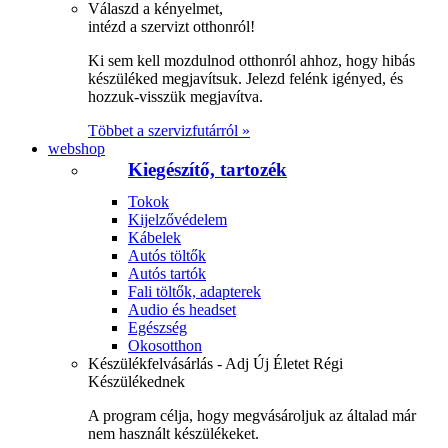
Válaszd a kényelmet,
intézd a szervizt otthonról!
Ki sem kell mozdulnod otthonról ahhoz, hogy hibás
készüléked megjavítsuk. Jelezd felénk igényed, és
hozzuk-visszük megjavítva.
Többet a szervizfutárról »
webshop
Kiegészítő, tartozék
Tokok
Kijelzővédelem
Kábelek
Autós töltők
Autós tartók
Fali töltők, adapterek
Audio és headset
Egészség
Okosotthon
Készülékfelvásárlás - Adj Új Életet Régi
Készülékednek
A program célja, hogy megvásároljuk az általad már
nem használt készülékeket.