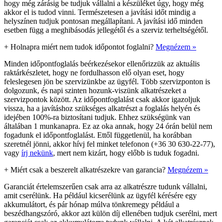
hogy még zárásig be tudjuk vállalni a készüléket úgy, hogy még
akkor el is tudod vinni. Természetesen a javítási időt mindig a
helyszínen tudjuk pontosan megállapítani. A javítási idő minden
esetben függ a meghibásodás jellegétől és a szerviz terheltségétől.
+
Holnapra miért nem tudok időpontot foglalni?
Megnézem »
Minden időpontfoglalás beérkezésekor ellenőrizzük az aktuális
raktárkészletet, hogy ne fordulhasson elő olyan eset, hogy
feleslegesen jön be szervizünkbe az ügyfél. Több szervizponton is
dolgozunk, és napi szinten hozunk-viszünk alkatrészeket a
szervizpontok között. Az időpontfoglalást csak akkor igazoljuk
vissza, ha a javításhoz szükséges alkatrészt a foglalás helyén és
idejében 100%-ra biztosítani tudjuk. Ehhez szükségünk van
általában 1 munkanapra. Ez az oka annak, hogy 24 órán belül nem
fogadunk el időpontfoglalást. Ettől függetlenül, ha korábban
szeretnél jönni, akkor hívj fel minket telefonon (+36 30 630-22-77),
vagy
írj nekünk
, mert nem kizárt, hogy előbb is tuduk fogadni.
+
Miért csak a beszerelt alkatrészekre van garancia?
Megnézem »
Garanciát értelemszerűen csak arra az alkatrészre tudunk vállalni,
amit cserélünk. Ha például kicserélünk az ügyfél kérésére egy
akkumulátort, és pár hónap múlva tönkremegy például a
beszédhangszóró, akkor azt külön díj ellenében tudjuk cserélni, mert