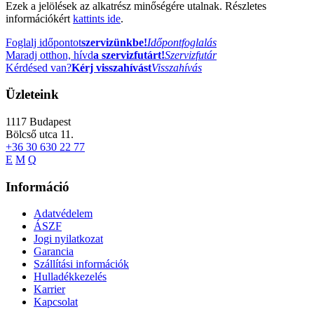
Ezek a jelölések az alkatrész minőségére utalnak. Részletes
információkért
kattints ide
.
Foglalj időpontot
szervizünkbe!
Időpontfoglalás
Maradj otthon, hívd
a szervizfutárt!
Szervizfutár
Kérdésed van?
Kérj visszahívást
Visszahívás
Üzleteink
1117
Budapest
Bölcső utca 11.
+36 30 630 22 77
E
M
Q
Információ
Adatvédelem
ÁSZF
Jogi nyilatkozat
Garancia
Szállítási információk
Hulladékkezelés
Karrier
Kapcsolat