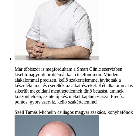
Már többször is megfordultam a Smart Clinic szervizben,
kisebb-nagyobb problémákkal a telefonomon. Minden
alakalommal precízen, kellő szakértelemmel javították a
készülékeimet és cserélték az alkatrészeket. Két alkalommal is
sikerült megoldani menthetetlennek tűnő beázást, aminek
köszönhetően, szinte új készüléket kaptam vissza. Precíz,
pontos, gyors szerviz, kellő szakértelemmel.
Széll Tamás Michelin-csillagos magyar szakács, konyhafőnök