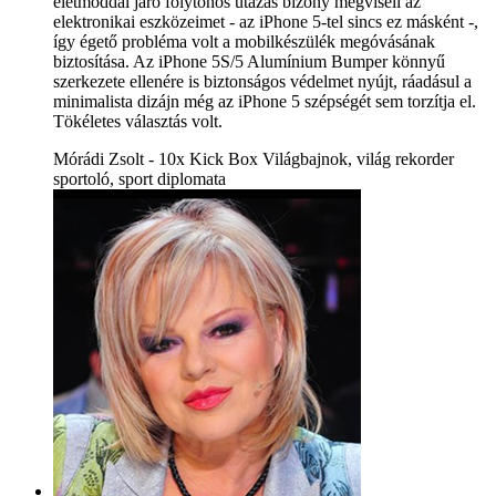
életmóddal járó folytonos utazás bizony megviseli az
elektronikai eszközeimet - az iPhone 5-tel sincs ez másként -,
így égető probléma volt a mobilkészülék megóvásának
biztosítása. Az iPhone 5S/5 Alumínium Bumper könnyű
szerkezete ellenére is biztonságos védelmet nyújt, ráadásul a
minimalista dizájn még az iPhone 5 szépségét sem torzítja el.
Tökéletes választás volt.
Mórádi Zsolt - 10x Kick Box Világbajnok, világ rekorder
sportoló, sport diplomata