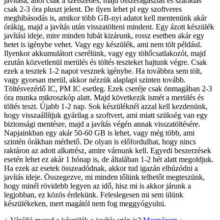
javítása, ahol csak a szétszedés, majd összeragasztás és száradás
csak 2-3 óra pluszt jelent. De ilyen lehet pl egy szoftveres
meghibásodás is, amikor több GB-nyi adatot kell mentenünk akár
órákig, majd a javítás után visszatölteni mindent. Egy ázott készülék
javítási ideje, mire minden hibát kizárunk, rossz esetben akár egy
hetet is igénybe vehet. Vagy egy készülék, ami nem tölt például.
Ilyenkor akkumulátort cserélünk, vagy egy töltőcsatlakozót, majd
ezután közvetlenül merülés és töltés teszteket hajtunk végre. Csak
ezek a tesztek 1-2 napot vesznek igénybe. Ha továbbra sem tölt,
vagy gyorsan merül, akkor nézzük alaplapi szinten tovább.
Töltésvezérlő IC, PM IC esetleg. Ezek cseréje csak önmagában 2-3
óra munka mikroszkóp alatt. Majd következik ismét a merülés és
töltés teszt. Újabb 1-2 nap. Sok készüléknél azzal kell kezdenünk,
hogy visszaállítjuk gyárilag a szoftvert, ami miatt szükség van egy
biztonsági mentésre, majd a javítás végén annak visszatöltésére.
Napjainkban egy akár 50-60 GB is lehet, vagy még több, ami
szintén órákban mérhető. De olyan is előfordulhat, hogy nincs
raktáron az adott alkatrész, amire várnunk kell. Egyedi beszerzések
esetén lehet ez akár 1 hónap is, de általában 1-2 hét alatt megoldjuk.
Ha ezek az esetek összeadódnak, akkor tud igazán elhúzódni a
javítás ideje. Összegezve, mi minden tőlünk telhetőt megteszünk,
hogy minél rövidebb legyen az idő, hisz mi is akkor járunk a
legjobban, ez közös érdekünk. Feleslegesen mi sem ülünk
készülékeken, mert magától nem fog meggyógyulni.