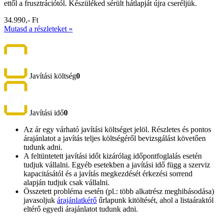
ettől a frusztrációtól. Készüléked sérült hátlapját újra cseréljük.
34.990,- Ft
Mutasd a részleteket »
Javítási költség
0
Javítási idő
0
Az ár egy várható javítási költséget jelöl. Részletes és pontos
árajánlatot a javítás teljes költségéről bevizsgálást követően
tudunk adni.
A feltüntetett javítási időt kizárólag időpontfoglalás esetén
tudjuk vállalni. Egyéb esetekben a javítási idő függ a szerviz
kapacitásától és a javítás megkezdését érkezési sorrend
alapján tudjuk csak vállalni.
Összetett probléma esetén (pl.: több alkatrész meghibásodása)
javasoljuk
árajánlatkérő
űrlapunk kitöltését, ahol a listaáraktól
eltérő egyedi árajánlatot tudunk adni.