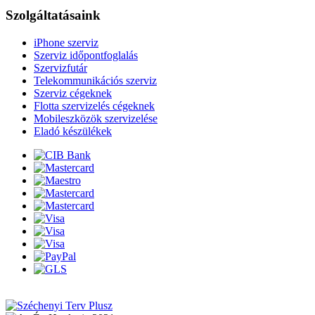
Szolgáltatásaink
iPhone szerviz
Szerviz időpontfoglalás
Szervizfutár
Telekommunikációs szerviz
Szerviz cégeknek
Flotta szervizelés cégeknek
Mobileszközök szervizelése
Eladó készülékek