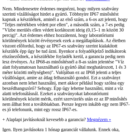
Nem. Mindenesetre érdemes megnézni, hogy milyen szabvány
szerinti vízállóságot hirdet a gyártó. Többnyire IP67 minősítést
kapnak a készülékek, aminél a az első szám, a 6-os azt jelenti, hogy
"Teljes mértékben védett por ellen", a második szám, a 7-es pedig
"Vízbe merülés ellen védett korlátozott ideig (0,15–1 m között 30
percig)". Azt érdemes ehhez hozzátenni, hogy laboratóriumi
körülmények között érvényesek ezek a megállapítások. Az életben
viszont előfordul, hogy az IP67-es szabvány szerint kialakított
készülék épp úgy be tud ázni. Ilyenkor a folyadékjelző indikátorok
elszíneződnek, a készülékbe foyladék kerül, a garancia pedig nem
lesz érvényes. Az IP68-as minősítésnél a 8-as szám jelentése "Víz
alatt folyamatosan használható (a gyártó által meghatározott, 1 és 3
méter közötti mélységben)". Valójában ez az IP68 jelenti a teljes
vízállóságot, amire az átlag felhasználó gondol. Ezt a szabványt
azonban nem lehet használni, mert akkor például hogy szólna egy
beszédhangszóró? Sehogy. Épp úgy lehetne használni, mint a víz
alatti telefonálásnál. Ezeket a szabványokat laboratóriumi
körülmények között mérik, ezért szervizelés után ez az IP minősítés
nem állhat fent a továbbiakban. Persze legyen inkább egy nem IP67-
es jó telefonunk, mint egy rossz IP67-es.
+
Alaplapi javításoknál kevesebb a garancia?
Megnézem »
Igen. Ilyen javításokra 1 hónap garanciát vállalunk. Ennek oka,