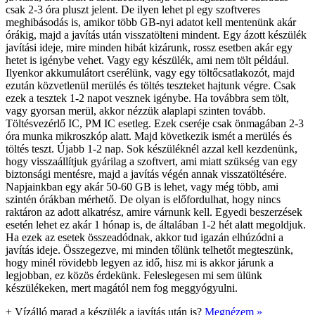
csak 2-3 óra pluszt jelent. De ilyen lehet pl egy szoftveres
meghibásodás is, amikor több GB-nyi adatot kell mentenünk akár
órákig, majd a javítás után visszatölteni mindent. Egy ázott készülék
javítási ideje, mire minden hibát kizárunk, rossz esetben akár egy
hetet is igénybe vehet. Vagy egy készülék, ami nem tölt például.
Ilyenkor akkumulátort cserélünk, vagy egy töltőcsatlakozót, majd
ezután közvetlenül merülés és töltés teszteket hajtunk végre. Csak
ezek a tesztek 1-2 napot vesznek igénybe. Ha továbbra sem tölt,
vagy gyorsan merül, akkor nézzük alaplapi szinten tovább.
Töltésvezérlő IC, PM IC esetleg. Ezek cseréje csak önmagában 2-3
óra munka mikroszkóp alatt. Majd következik ismét a merülés és
töltés teszt. Újabb 1-2 nap. Sok készüléknél azzal kell kezdenünk,
hogy visszaállítjuk gyárilag a szoftvert, ami miatt szükség van egy
biztonsági mentésre, majd a javítás végén annak visszatöltésére.
Napjainkban egy akár 50-60 GB is lehet, vagy még több, ami
szintén órákban mérhető. De olyan is előfordulhat, hogy nincs
raktáron az adott alkatrész, amire várnunk kell. Egyedi beszerzések
esetén lehet ez akár 1 hónap is, de általában 1-2 hét alatt megoldjuk.
Ha ezek az esetek összeadódnak, akkor tud igazán elhúzódni a
javítás ideje. Összegezve, mi minden tőlünk telhetőt megteszünk,
hogy minél rövidebb legyen az idő, hisz mi is akkor járunk a
legjobban, ez közös érdekünk. Feleslegesen mi sem ülünk
készülékeken, mert magától nem fog meggyógyulni.
+
Vízálló marad a készülék a javítás után is?
Megnézem »