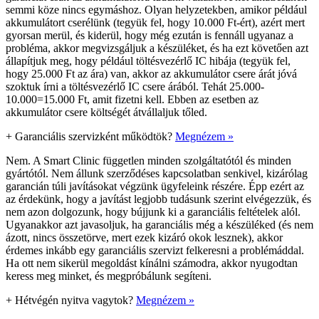
semmi köze nincs egymáshoz. Olyan helyzetekben, amikor például
akkumulátort cserélünk (tegyük fel, hogy 10.000 Ft-ért), azért mert
gyorsan merül, és kiderül, hogy még ezután is fennáll ugyanaz a
probléma, akkor megvizsgáljuk a készüléket, és ha ezt követően azt
állapítjuk meg, hogy például töltésvezérlő IC hibája (tegyük fel,
hogy 25.000 Ft az ára) van, akkor az akkumulátor csere árát jóvá
szoktuk írni a töltésvezérlő IC csere árából. Tehát 25.000-
10.000=15.000 Ft, amit fizetni kell. Ebben az esetben az
akkumulátor csere költségét átvállaljuk tőled.
+
Garanciális szervizként működtök?
Megnézem »
Nem. A Smart Clinic független minden szolgáltatótól és minden
gyártótól. Nem állunk szerződéses kapcsolatban senkivel, kizárólag
garancián túli javításokat végzünk ügyfeleink részére. Épp ezért az
az érdekünk, hogy a javítást legjobb tudásunk szerint elvégezzük, és
nem azon dolgozunk, hogy bújjunk ki a garanciális feltételek alól.
Ugyanakkor azt javasoljuk, ha garanciális még a készüléked (és nem
ázott, nincs összetörve, mert ezek kizáró okok lesznek), akkor
érdemes inkább egy garanciális szervizt felkeresni a problémáddal.
Ha ott nem sikerül megoldást kínálni számodra, akkor nyugodtan
keress meg minket, és megpróbálunk segíteni.
+
Hétvégén nyitva vagytok?
Megnézem »