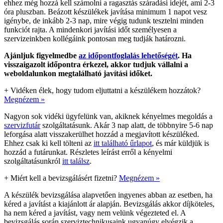
ehhez még hozzá kell számolni a ragasztás száradási idejét, ami 2-3
óra pluszban. Beázott készülékek javítása minimum 1 napot vesz
igénybe, de inkább 2-3 nap, mire végig tudunk tesztelni minden
funkciót rajta. A mindenkori javítási időt személyesen a
szervizeinkben kollégáink pontosan meg tudják határozni.
Ajánljuk figyelmedbe
az időpontfoglalás lehetőségét
. Ha
visszaigazolt időpontra érkezel, akkor tudjuk vállalni a
weboldalunkon megtalálható javítási időket.
+
Vidéken élek, hogy tudom eljuttatni a készülékem hozzátok?
Megnézem »
Nagyon sok vidéki ügyfelünk van, akiknek kényelmes megoldás a
szervizfutár
szolgáltatásunk. Akár 3 nap alatt, de többnyire 5-6 nap
leforgása alatt visszakerülhet hozzád a megjavított készüléked.
Ehhez csak ki kell tölteni az
itt található űrlapot
, és már küldjük is
hozzád a futárunkat. Részletes leírást erről a kényelmi
szolgáltatásunkról
itt találsz
.
+
Miért kell a bevizsgálásért fizetni?
Megnézem »
A készülék bevizsgálása alapvetően ingyenes abban az esetben, ha
kéred a javítást a kiajánlott ár alapján. Bevizsgálás akkor díjköteles,
ha nem kéred a javítást, vagy nem velünk végezteted el. A
bevizsgálás során szerviztechnikusaink ugyanúgy elvégzik a