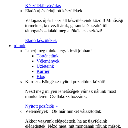
Készülékfelvásárlás
Eladó új és felújított készülékek
Válogass új és használt készülékeink között! Minőségi
termékek, kedvező árak, garancia és szakértői
támogatás – találd meg a tökéletes eszközt!
Eladó készülékek
rólunk
Ismerj meg minket egy kicsit jobban!
Történetünk
Vélemények
Üzleteink
Karrier
Blog
Karrier - Böngéssz nyitott pozícióink között!
Nézd meg milyen lehetőségek várnak nálunk most
munka terén. Csatlakozz hozzánk.
Nyitott pozíciók »
Vélemények - Ők már minket választottak!
Akkor vagyunk elégedettek, ha az ügyfeleink
elégedettek. Nézd meg, mit mondanak rólunk mások.