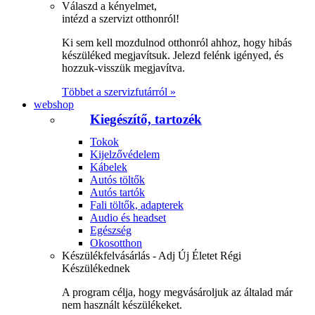
Válaszd a kényelmet,
intézd a szervizt otthonról!
Ki sem kell mozdulnod otthonról ahhoz, hogy hibás
készüléked megjavítsuk. Jelezd felénk igényed, és
hozzuk-visszük megjavítva.
Többet a szervizfutárról »
webshop
Kiegészítő, tartozék
Tokok
Kijelzővédelem
Kábelek
Autós töltők
Autós tartók
Fali töltők, adapterek
Audio és headset
Egészség
Okosotthon
Készülékfelvásárlás - Adj Új Életet Régi
Készülékednek
A program célja, hogy megvásároljuk az általad már
nem használt készülékeket.