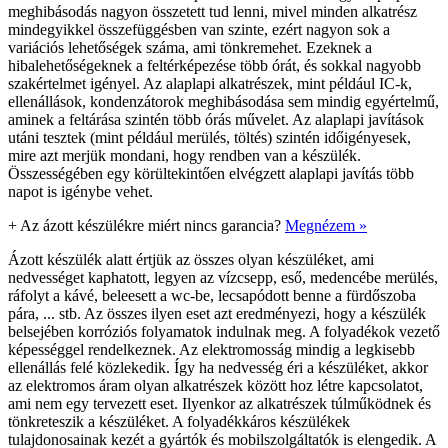
meghibásodás nagyon összetett tud lenni, mivel minden alkatrész
mindegyikkel összefüggésben van szinte, ezért nagyon sok a
variációs lehetőségek száma, ami tönkremehet. Ezeknek a
hibalehetőségeknek a feltérképezése több órát, és sokkal nagyobb
szakértelmet igényel. Az alaplapi alkatrészek, mint például IC-k,
ellenállások, kondenzátorok meghibásodása sem mindig egyértelmű,
aminek a feltárása szintén több órás művelet. Az alaplapi javítások
utáni tesztek (mint például merülés, töltés) szintén időigényesek,
mire azt merjük mondani, hogy rendben van a készülék.
Összességében egy körültekintően elvégzett alaplapi javítás több
napot is igénybe vehet.
+
Az ázott készülékre miért nincs garancia?
Megnézem »
Ázott készülék alatt értjük az összes olyan készüléket, ami
nedvességet kaphatott, legyen az vízcsepp, eső, medencébe merülés,
ráfolyt a kávé, beleesett a wc-be, lecsapódott benne a fürdőszoba
pára, ... stb. Az összes ilyen eset azt eredményezi, hogy a készülék
belsejében korróziós folyamatok indulnak meg. A folyadékok vezető
képességgel rendelkeznek. Az elektromosság mindig a legkisebb
ellenállás felé közlekedik. Így ha nedvesség éri a készüléket, akkor
az elektromos áram olyan alkatrészek között hoz létre kapcsolatot,
ami nem egy tervezett eset. Ilyenkor az alkatrészek túlműködnek és
tönkreteszik a készüléket. A folyadékkáros készülékek
tulajdonosainak kezét a gyártók és mobilszolgáltatók is elengedik. A