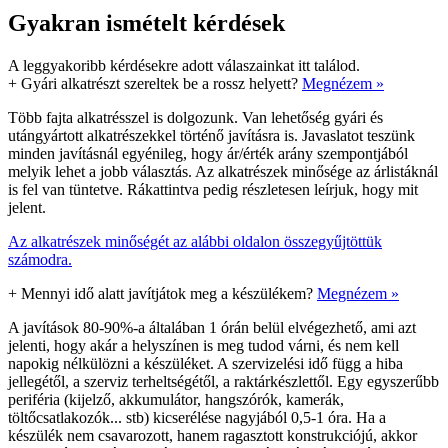
Gyakran ismételt kérdések
A leggyakoribb kérdésekre adott válaszainkat itt találod.
+
Gyári alkatrészt szereltek be a rossz helyett?
Megnézem »
Több fajta alkatrésszel is dolgozunk. Van lehetőség gyári és
utángyártott alkatrészekkel történő javításra is. Javaslatot teszünk
minden javításnál egyénileg, hogy ár/érték arány szempontjából
melyik lehet a jobb választás. Az alkatrészek minősége az árlistáknál
is fel van tüntetve. Rákattintva pedig részletesen leírjuk, hogy mit
jelent.
Az alkatrészek minőségét az alábbi oldalon összegyűjtöttük
számodra.
+
Mennyi idő alatt javítjátok meg a készülékem?
Megnézem »
A javítások 80-90%-a általában 1 órán belül elvégezhető, ami azt
jelenti, hogy akár a helyszínen is meg tudod várni, és nem kell
napokig nélkülözni a készüléket. A szervizelési idő függ a hiba
jellegétől, a szerviz terheltségétől, a raktárkészlettől. Egy egyszerűbb
periféria (kijelző, akkumulátor, hangszórók, kamerák,
töltőcsatlakozók... stb) kicserélése nagyjából 0,5-1 óra. Ha a
készülék nem csavarozott, hanem ragasztott konstrukciójú, akkor