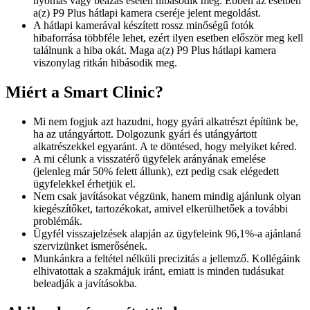
nyomás vagy beázás esetén hibásodik meg. Ebben az esetben
a(z) P9 Plus hátlapi kamera cseréje jelent megoldást.
A hátlapi kamerával készített rossz minőségű fotók
hibaforrása többféle lehet, ezért ilyen esetben először meg kell
találnunk a hiba okát. Maga a(z) P9 Plus hátlapi kamera
viszonylag ritkán hibásodik meg.
Miért a Smart Clinic?
Mi nem fogjuk azt hazudni, hogy gyári alkatrészt építünk be,
ha az utángyártott. Dolgozunk gyári és utángyártott
alkatrészekkel egyaránt. A te döntésed, hogy melyiket kéred.
A mi célunk a visszatérő ügyfelek arányának emelése
(jelenleg már 50% felett állunk), ezt pedig csak elégedett
ügyfelekkel érhetjük el.
Nem csak javításokat végzünk, hanem mindig ajánlunk olyan
kiegészítőket, tartozékokat, amivel elkerülhetőek a további
problémák.
Ügyfél visszajelzések alapján az ügyfeleink 96,1%-a ajánlaná
szervizünket ismerősének.
Munkánkra a feltétel nélküli precizitás a jellemző. Kollégáink
elhivatottak a szakmájuk iránt, emiatt is minden tudásukat
beleadják a javításokba.