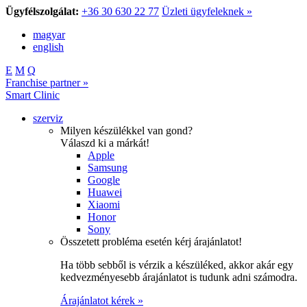
Ügyfélszolgálat:
+36 30 630 22 77
Üzleti ügyfeleknek »
magyar
english
E
M
Q
Franchise partner »
Smart Clinic
szerviz
Milyen készülékkel van gond?
Válaszd ki a márkát!
Apple
Samsung
Google
Huawei
Xiaomi
Honor
Sony
Összetett probléma esetén kérj árajánlatot!
Ha több sebből is vérzik a készüléked, akkor akár egy
kedvezményesebb árajánlatot is tudunk adni számodra.
Árajánlatot kérek »