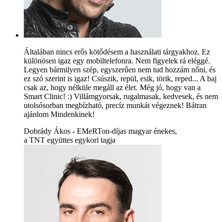
Általában nincs erős kötődésem a használati tárgyakhoz. Ez
különösen igaz egy mobiltelefonra. Nem figyelek rá eléggé.
Legyen bármilyen szép, egyszerűen nem tud hozzám nőni, és
ez szó szerint is igaz! Csúszik, repül, esik, törik, reped... A baj
csak az, hogy nélküle megáll az élet. Még jó, hogy van a
Smart Clinic! :) Villámgyorsak, rugalmasak, kedvesek, és nem
utolsósorban megbízható, precíz munkát végeznek! Bátran
ajánlom Mindenkinek!
Dobrády Ákos - EMeRTon-díjas magyar énekes,
a TNT együttes egykori tagja