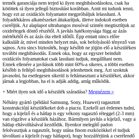
termék garanciája nem terjed ki ilyen meghibásodásokra, csak ha
kötöttek rá ilyen jellegű biztosítást korábban. Amit mi tudunk tenni,
hogy ezt az oxidációs folyamatot megpróbáljuk lelassítani. A
folyadékkáros alkatrészeket áttakarítjuk, illetve indokolt esetben
cseréljük. Az alaplapot ultrahangos mosóval szintén megtisztítjuk az
oxidrétegek döntő részétől. A javítás hatékonysága függ az ázás
mértékétől és az ázás óta eltelt időtől. Épp emiatt nincs előre
kalkulált ár, mivel minden helyzet más, sok befolyásoló tényező van
sajnos. Arra sincs biztosíték, hogy később ne jöjjön elő a készüléken
további meghibásodás. Ennek oka, hogy az egyszer beindult
oxidációs folyamatokat csak lassítani tudjuk, megállítani nem.
Ennek ellenére a javítások több mint 60%-a sikeres, a többi esetben
később is fellépő meghibásodások jelenhetnek meg. Azt szoktuk
javasolni, ha esetlegesen sikerül is feltámasztani a készüléket, akkor
járnak a legjobban, ha el is adják addig, amíg működik.
+
Miért ilyen sok idő a készülék száradása?
Megnézem »
Néhány gyártó (például Samsung, Sony, Huawei) ragasztott
konstrukciójú készülékeket dob a piacra. Ezekről azt érdemes tudni,
hogy a kijelző és a hátlap is egy vékony ragasztó réteggel (2-3 mm)
van rögzítve a készülék házához. Bármilyen javítás a kijelző, vagy a
hátlap eltávolításával kezdődik. Ilyenkor melegítő padon
felolvasztjuk a ragasztót, hogy utána finom eszközökkel el tudjuk
távolítani a kijelzőt (vagy hátlapot), hogy hozzáférjünk a cserélendő