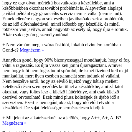
hogy ez egy olyan mértékű beavatkozás a készülékbe, ami a
későbbiekben okozhat további problémát is. Alapvetően alaplapi
javítást például egy garanciális szerviz nem is vállal (nem is tud).
Ennek ellenére nagyon sok esetben javíthatóak ezek a problémák,
de az idő előrehaladtával, minél idősebb egy készülék, és minél
többször van javítva, annál nagyobb az esély rá, hogy újra elromlik.
Akár csak egy öreg személyautónál.
+
Nem várnám meg a száradási időt, inkább elvinném korábban.
Gond-e?
Megnézem »
Annyiban gond, hogy 90% bizonyossággal mondhatjuk, hogy el fog
válni a ragasztás. És újra vissza kell jönni újraragasztani. Amivel
nem hogy időt nem fogsz tudni spórolni, de ismét fizetned kell majd
munkadíjat, mert ilyen esetben garanciát sem tudunk rá vállalni.
Nem beszélve arról, hogy az elváló kijelző vagy hátlap mellett
keletkező résen szennyeződés kerülhet a készülékbe, ami zárlatot
okozhat, vagy foltos lesz a kijelző háttérfénye, ami csak kijelző
cserével orvosolható. Ezek mind plusz költségek és újabb idő a
szervizben. Ezért is nem ajánljuk azt, hogy idő előtt elvidd a
készüléket. De saját felelősségre természetesen kiadjuk.
+
Mit jelent az alkatrészeknél az a jelölés, hogy A++, A+, A, B?
Megnézem »