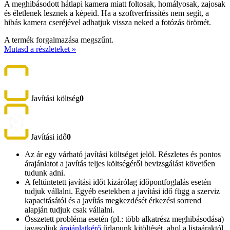
A meghibásodott hátlapi kamera miatt foltosak, homályosak, zajosak
és életlenek lesznek a képeid. Ha a szoftverfrissítés nem segít, a
hibás kamera cseréjével adhatjuk vissza neked a fotózás örömét.
A termék forgalmazása megszűnt.
Mutasd a részleteket »
Javítási költség
0
Javítási idő
0
Az ár egy várható javítási költséget jelöl. Részletes és pontos
árajánlatot a javítás teljes költségéről bevizsgálást követően
tudunk adni.
A feltüntetett javítási időt kizárólag időpontfoglalás esetén
tudjuk vállalni. Egyéb esetekben a javítási idő függ a szerviz
kapacitásától és a javítás megkezdését érkezési sorrend
alapján tudjuk csak vállalni.
Összetett probléma esetén (pl.: több alkatrész meghibásodása)
javasoljuk
árajánlatkérő
űrlapunk kitöltését, ahol a listaáraktól