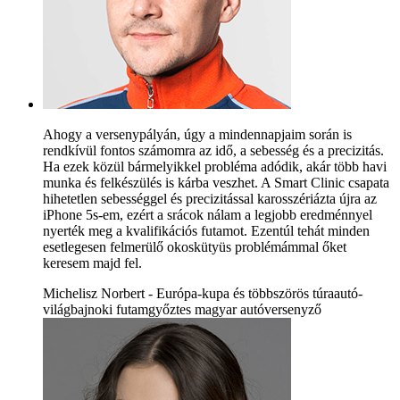
Ahogy a versenypályán, úgy a mindennapjaim során is
rendkívül fontos számomra az idő, a sebesség és a precizitás.
Ha ezek közül bármelyikkel probléma adódik, akár több havi
munka és felkészülés is kárba veszhet. A Smart Clinic csapata
hihetetlen sebességgel és precizitással karosszériázta újra az
iPhone 5s-em, ezért a srácok nálam a legjobb eredménnyel
nyerték meg a kvalifikációs futamot. Ezentúl tehát minden
esetlegesen felmerülő okoskütyüs problémámmal őket
keresem majd fel.
Michelisz Norbert - Európa-kupa és többszörös túraautó-
világbajnoki futamgyőztes magyar autóversenyző