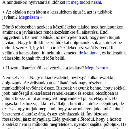
A mindenkori nyitvatartási időnket
itt meg tudod nézni
.
+
Az oldalon nem látom a készülékem típusát, azt is tudjátok
javítani?
Megnézem »
Döntő többségben azokat a készülékeket találod meg honlapunkon,
amiknek a javításához rendelkezésünkre áll alkatrész. Ettől
függetlenül, ha nem találnád, az nem jelenti azt, hogy nem tudjuk
javítani. Nagy külföldi beszállítókkal dolgozunk, sok alkatrészt be
tudunk szerezni, így lehet a te készülékedhez valót is. Vedd fel
velünk a kapcsolatot, írj nekünk üzenetet
ide kattintva
, és kollégáink
válaszolni fognak rövid időn belül.
+
Hozott alkatrészből is elvégzitek a javítást?
Megnézem »
Nem szívesen. Nagy raktárkészlettel, bevizsgált alkatrészekkel
dolgozunk. Az árlistánkban található árak nagy részben a
munkadíjból tevődnek össze. Biztosak vagyunk benne, hogy sokkal
jobb minőségű alkatrésszel rendelkezünk és sokkal olcsóbban is
jutunk hozzá, mint amennyiért megrendeled pl. az eBay-ről. Ha
ragaszkodsz hozzá, akkor elvállaljuk hozott alkatrész beépítését, de
ezt csak úgy tudjuk megtenni, hogy az árból levonjuk a mi általunk
beszerzett alkatrész árát, és azt számlázzuk ki. Így biztosan
rosszabbul jársz anyagilag. Elég gyakran előfordul, hogy a hozott
alkatrész nem is működik megfelelően, ilyenkor sajáttal pótoljuk. Ha