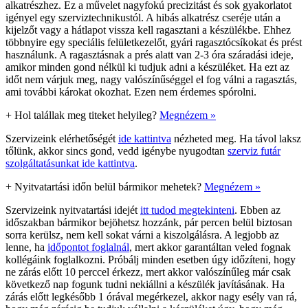
alkatrészhez. Ez a művelet nagyfokú precizitást és sok gyakorlatot
igényel egy szerviztechnikustól. A hibás alkatrész cseréje után a
kijelzőt vagy a hátlapot vissza kell ragasztani a készülékbe. Ehhez
többnyire egy speciális felületkezelőt, gyári ragasztócsíkokat és prést
használunk. A ragasztásnak a prés alatt van 2-3 óra száradási ideje,
amikor minden gond nélkül ki tudjuk adni a készüléket. Ha ezt az
időt nem várjuk meg, nagy valószínűséggel el fog válni a ragasztás,
ami további károkat okozhat. Ezen nem érdemes spórolni.
+
Hol talállak meg titeket helyileg?
Megnézem »
Szervizeink elérhetőségét
ide kattintva
nézheted meg. Ha távol laksz
tőlünk, akkor sincs gond, vedd igénybe nyugodtan
szerviz futár
szolgáltatásunkat ide kattintva
.
+
Nyitvatartási időn belül bármikor mehetek?
Megnézem »
Szervizeink nyitvatartási idejét
itt tudod megtekinteni
. Ebben az
időszakban bármikor bejöhetsz hozzánk, pár percen belül biztosan
sorra kerülsz, nem kell sokat várni a kiszolgálásra. A legjobb az
lenne, ha
időpontot foglalnál
, mert akkor garantáltan veled fognak
kollégáink foglalkozni. Próbálj minden esetben úgy időzíteni, hogy
ne zárás előtt 10 perccel érkezz, mert akkor valószínűleg már csak
következő nap fogunk tudni nekiállni a készülék javításának. Ha
zárás előtt legkésőbb 1 órával megérkezel, akkor nagy esély van rá,