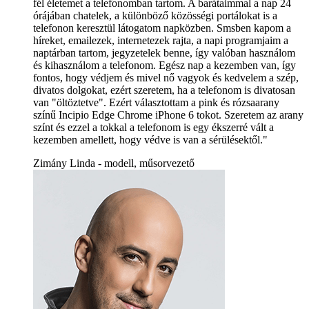
fél életemet a telefonomban tartom. A barátaimmal a nap 24
órájában chatelek, a különböző közösségi portálokat is a
telefonon keresztül látogatom napközben. Smsben kapom a
híreket, emailezek, internetezek rajta, a napi programjaim a
naptárban tartom, jegyzetelek benne, így valóban használom
és kihasználom a telefonom. Egész nap a kezemben van, így
fontos, hogy védjem és mivel nő vagyok és kedvelem a szép,
divatos dolgokat, ezért szeretem, ha a telefonom is divatosan
van "öltöztetve". Ezért választottam a pink és rózsaarany
színű Incipio Edge Chrome iPhone 6 tokot. Szeretem az arany
színt és ezzel a tokkal a telefonom is egy ékszerré vált a
kezemben amellett, hogy védve is van a sérülésektől."
Zimány Linda - modell, műsorvezető