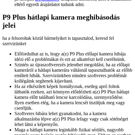
eltérő egyedi árajánlatot tudunk adni.
P9 Plus hátlapi kamera meghibásodás
jelei
ha a felsoroltak közül bármelyiket is tapasztalod, keresd fel
szervizünket
Előfordulhat az is, hogy a(z) P9 Plus előlapi kamera hibája
idézi elő a problémákat és ezt az alkatrészt kell cserélnünk.
Szintén az újraszoftverezés jelenthet megoldást, ha az előlapi
kameráról a hátlapi kamerára váltásnál tapasztalhatók az előbb
említett hibák. Szervizünkben minden szoftveres problémát
kollégáink segítenek kijavítani.
Ha az elkészített képek homályosak, esetleg apró foltok
láthatók ezeken, azt könnyen előidézheti a(z) P9 Plus hátlapi
kamera előtt található lencse karcolódása, szennyeződése.
Ilyen esetben elég, ha a kamera lencsét tisztítjuk meg vagy
cseréljük.
Szoftveres hibára lehet gyanakodni, ha a kamera
alkalmazásba lépve a(z) P9 Plus lefagy vagy csak sötétséget
lehet látni a képernyőn.
Maga a hátlapi kamera leginkább fizikai sérülés, nagyobb