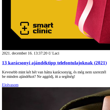
2021. december 16.
13:37:20
U
Laci
13 karácsonyi ajándéktipp telefontulajoknak (2021)
Kevesebb mint két hét van hátra karácsonyig, és még nem szereztél
be minden ajándékot? Ne aggódj, itt a segítség!
Elolvasom