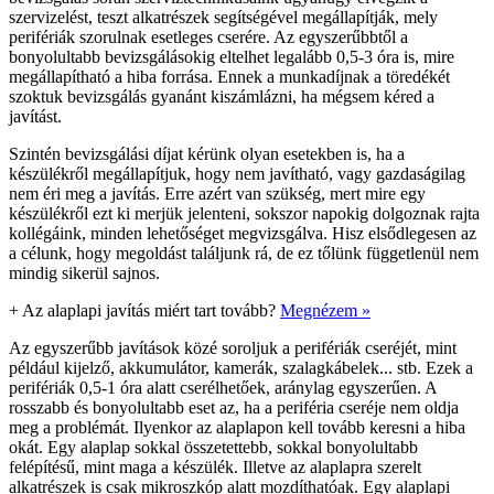
szervizelést, teszt alkatrészek segítségével megállapítják, mely
perifériák szorulnak esetleges cserére. Az egyszerűbbtől a
bonyolultabb bevizsgálásokig eltelhet legalább 0,5-3 óra is, mire
megállapítható a hiba forrása. Ennek a munkadíjnak a töredékét
szoktuk bevizsgálás gyanánt kiszámlázni, ha mégsem kéred a
javítást.
Szintén bevizsgálási díjat kérünk olyan esetekben is, ha a
készülékről megállapítjuk, hogy nem javítható, vagy gazdaságilag
nem éri meg a javítás. Erre azért van szükség, mert mire egy
készülékről ezt ki merjük jelenteni, sokszor napokig dolgoznak rajta
kollégáink, minden lehetőséget megvizsgálva. Hisz elsődlegesen az
a célunk, hogy megoldást találjunk rá, de ez tőlünk függetlenül nem
mindig sikerül sajnos.
+
Az alaplapi javítás miért tart tovább?
Megnézem »
Az egyszerűbb javítások közé soroljuk a perifériák cseréjét, mint
például kijelző, akkumulátor, kamerák, szalagkábelek... stb. Ezek a
perifériák 0,5-1 óra alatt cserélhetőek, aránylag egyszerűen. A
rosszabb és bonyolultabb eset az, ha a periféria cseréje nem oldja
meg a problémát. Ilyenkor az alaplapon kell tovább keresni a hiba
okát. Egy alaplap sokkal összetettebb, sokkal bonyolultabb
felépítésű, mint maga a készülék. Illetve az alaplapra szerelt
alkatrészek is csak mikroszkóp alatt mozdíthatóak. Egy alaplapi