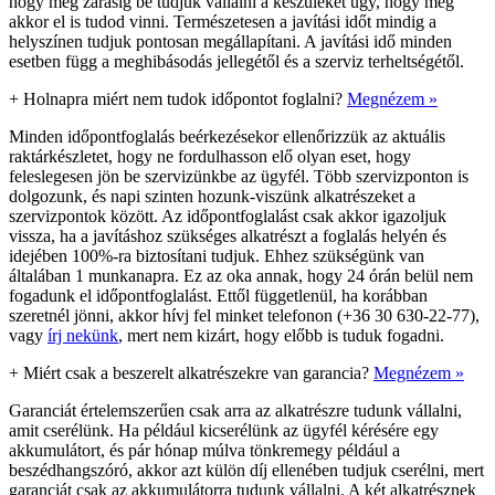
hogy még zárásig be tudjuk vállalni a készüléket úgy, hogy még
akkor el is tudod vinni. Természetesen a javítási időt mindig a
helyszínen tudjuk pontosan megállapítani. A javítási idő minden
esetben függ a meghibásodás jellegétől és a szerviz terheltségétől.
+
Holnapra miért nem tudok időpontot foglalni?
Megnézem »
Minden időpontfoglalás beérkezésekor ellenőrizzük az aktuális
raktárkészletet, hogy ne fordulhasson elő olyan eset, hogy
feleslegesen jön be szervizünkbe az ügyfél. Több szervizponton is
dolgozunk, és napi szinten hozunk-viszünk alkatrészeket a
szervizpontok között. Az időpontfoglalást csak akkor igazoljuk
vissza, ha a javításhoz szükséges alkatrészt a foglalás helyén és
idejében 100%-ra biztosítani tudjuk. Ehhez szükségünk van
általában 1 munkanapra. Ez az oka annak, hogy 24 órán belül nem
fogadunk el időpontfoglalást. Ettől függetlenül, ha korábban
szeretnél jönni, akkor hívj fel minket telefonon (+36 30 630-22-77),
vagy
írj nekünk
, mert nem kizárt, hogy előbb is tuduk fogadni.
+
Miért csak a beszerelt alkatrészekre van garancia?
Megnézem »
Garanciát értelemszerűen csak arra az alkatrészre tudunk vállalni,
amit cserélünk. Ha például kicserélünk az ügyfél kérésére egy
akkumulátort, és pár hónap múlva tönkremegy például a
beszédhangszóró, akkor azt külön díj ellenében tudjuk cserélni, mert
garanciát csak az akkumulátorra tudunk vállalni. A két alkatrésznek