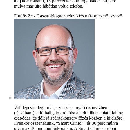
tudják-e csinálni, 15 perccel később fogadtak és 30 perc
múlva már újra hibátlan volt a telefon.
Fördős Zé - Gasztroblogger, televíziós műsorvezető, szerző
Volt lépcsőn legurulás, szétázás a nyári özönvízben
(táskában!), a fülhallgató drótjába akadt kilincs miatti falhoz
csapódás, és dőlt rá spárgakonzerv főzés közben a kijelzőre.
Ilyenkor összenézünk, “Smart Clinic!”, és 30 perc múlva
olyan az iPhone mint újkorában. A Smart Clinic európai