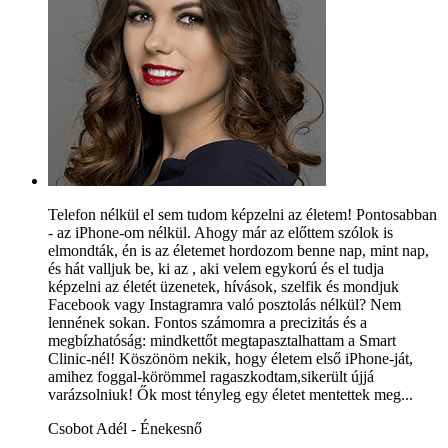
Telefon nélkül el sem tudom képzelni az életem! Pontosabban
- az iPhone-om nélkül. Ahogy már az előttem szólok is
elmondták, én is az életemet hordozom benne nap, mint nap,
és hát valljuk be, ki az , aki velem egykorú és el tudja
képzelni az életét üzenetek, hívások, szelfik és mondjuk
Facebook vagy Instagramra való posztolás nélkül? Nem
lennének sokan. Fontos számomra a precizitás és a
megbízhatóság: mindkettőt megtapasztalhattam a Smart
Clinic-nél! Köszönöm nekik, hogy életem első iPhone-ját,
amihez foggal-körömmel ragaszkodtam,sikerült újjá
varázsolniuk! Ők most tényleg egy életet mentettek meg...
Csobot Adél - Énekesnő