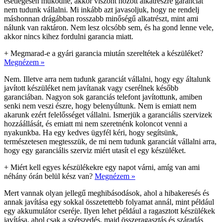
esetlegesen működne, akkor viszont hozott alkatrészre garanciát
nem tudunk vállalni. Mi inkább azt javasoljuk, hogy ne rendelj
máshonnan drágábban rosszabb minőségű alkatrészt, mint ami
nálunk van raktáron. Nem lesz olcsóbb sem, és ha gond lenne vele,
akkor nincs kihez fordulni garancia miatt.
+
Megmarad-e a gyári garancia miután szereltétek a készüléket?
Megnézem »
Nem. Illetve arra nem tudunk garanciát vállalni, hogy egy általunk
javított készüléket nem javítanak vagy cserélnek később
garanciában. Nagyon sok garanciás telefont javítottunk, amiben
senki nem veszi észre, hogy belenyúltunk. Nem is emiatt nem
akarunk ezért felelősséget vállalni. Ismerjük a garanciális szervizek
hozzáállását, és emiatt mi nem szeretnénk koloncot venni a
nyakunkba. Ha egy kedves ügyfél kéri, hogy segítsünk,
természetesen megtesszük, de mi nem tudunk garanciát vállalni arra,
hogy egy garanciális szerviz miért utasít el egy készüléket.
+
Miért kell egyes készülékekre egy napot várni, amíg van ami
néhány órán belül kész van?
Megnézem »
Mert vannak olyan jellegű meghibásodások, ahol a hibakeresés és
annak javítása egy sokkal összetettebb folyamat annál, mint például
egy akkumulátor cseréje. Ilyen lehet például a ragasztott készülékek
javítása, ahol csak a szétszedés, majd összeragasztás és száradás