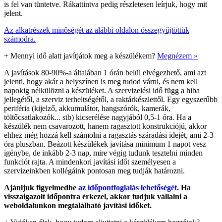
is fel van tüntetve. Rákattintva pedig részletesen leírjuk, hogy mit
jelent.
Az alkatrészek minőségét az alábbi oldalon összegyűjtöttük
számodra.
+
Mennyi idő alatt javítjátok meg a készülékem?
Megnézem »
A javítások 80-90%-a általában 1 órán belül elvégezhető, ami azt
jelenti, hogy akár a helyszínen is meg tudod várni, és nem kell
napokig nélkülözni a készüléket. A szervizelési idő függ a hiba
jellegétől, a szerviz terheltségétől, a raktárkészlettől. Egy egyszerűbb
periféria (kijelző, akkumulátor, hangszórók, kamerák,
töltőcsatlakozók... stb) kicserélése nagyjából 0,5-1 óra. Ha a
készülék nem csavarozott, hanem ragasztott konstrukciójú, akkor
ehhez még hozzá kell számolni a ragasztás száradási idejét, ami 2-3
óra pluszban. Beázott készülékek javítása minimum 1 napot vesz
igénybe, de inkább 2-3 nap, mire végig tudunk tesztelni minden
funkciót rajta. A mindenkori javítási időt személyesen a
szervizeinkben kollégáink pontosan meg tudják határozni.
Ajánljuk figyelmedbe
az időpontfoglalás lehetőségét
. Ha
visszaigazolt időpontra érkezel, akkor tudjuk vállalni a
weboldalunkon megtalálható javítási időket.