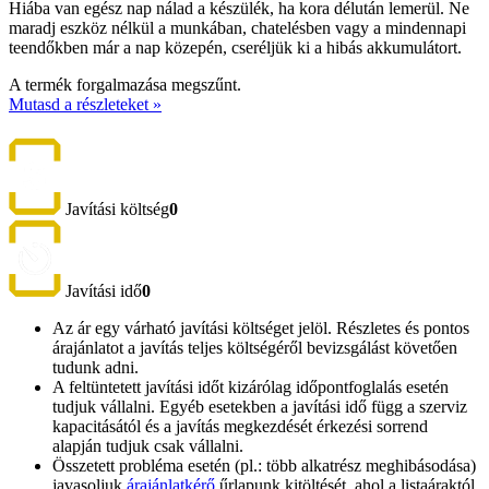
Hiába van egész nap nálad a készülék, ha kora délután lemerül. Ne
maradj eszköz nélkül a munkában, chatelésben vagy a mindennapi
teendőkben már a nap közepén, cseréljük ki a hibás akkumulátort.
A termék forgalmazása megszűnt.
Mutasd a részleteket »
Javítási költség
0
Javítási idő
0
Az ár egy várható javítási költséget jelöl. Részletes és pontos
árajánlatot a javítás teljes költségéről bevizsgálást követően
tudunk adni.
A feltüntetett javítási időt kizárólag időpontfoglalás esetén
tudjuk vállalni. Egyéb esetekben a javítási idő függ a szerviz
kapacitásától és a javítás megkezdését érkezési sorrend
alapján tudjuk csak vállalni.
Összetett probléma esetén (pl.: több alkatrész meghibásodása)
javasoljuk
árajánlatkérő
űrlapunk kitöltését, ahol a listaáraktól