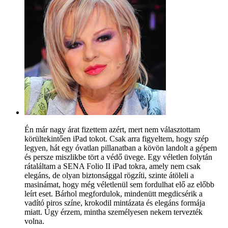
Én már nagy árat fizettem azért, mert nem választottam
körültekintően iPad tokot. Csak arra figyeltem, hogy szép
legyen, hát egy óvatlan pillanatban a kövön landolt a gépem
és persze miszlikbe tört a védő üvege. Egy véletlen folytán
rátaláltam a SENA Folio II iPad tokra, amely nem csak
elegáns, de olyan biztonsággal rögzíti, szinte átöleli a
masinámat, hogy még véletlenül sem fordulhat elő az előbb
leírt eset. Bárhol megfordulok, mindenütt megdicsérik a
vadító piros színe, krokodil mintázata és elegáns formája
miatt. Úgy érzem, mintha személyesen nekem tervezték
volna.