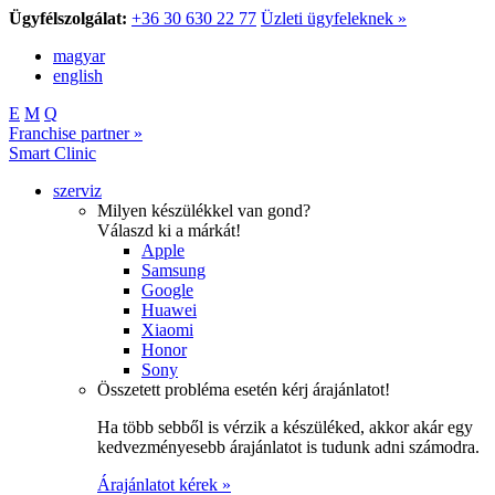
Ügyfélszolgálat:
+36 30 630 22 77
Üzleti ügyfeleknek »
magyar
english
E
M
Q
Franchise partner »
Smart Clinic
szerviz
Milyen készülékkel van gond?
Válaszd ki a márkát!
Apple
Samsung
Google
Huawei
Xiaomi
Honor
Sony
Összetett probléma esetén kérj árajánlatot!
Ha több sebből is vérzik a készüléked, akkor akár egy
kedvezményesebb árajánlatot is tudunk adni számodra.
Árajánlatot kérek »