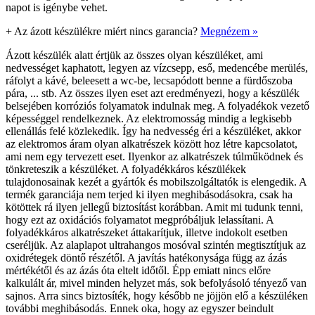
napot is igénybe vehet.
+
Az ázott készülékre miért nincs garancia?
Megnézem »
Ázott készülék alatt értjük az összes olyan készüléket, ami
nedvességet kaphatott, legyen az vízcsepp, eső, medencébe merülés,
ráfolyt a kávé, beleesett a wc-be, lecsapódott benne a fürdőszoba
pára, ... stb. Az összes ilyen eset azt eredményezi, hogy a készülék
belsejében korróziós folyamatok indulnak meg. A folyadékok vezető
képességgel rendelkeznek. Az elektromosság mindig a legkisebb
ellenállás felé közlekedik. Így ha nedvesség éri a készüléket, akkor
az elektromos áram olyan alkatrészek között hoz létre kapcsolatot,
ami nem egy tervezett eset. Ilyenkor az alkatrészek túlműködnek és
tönkreteszik a készüléket. A folyadékkáros készülékek
tulajdonosainak kezét a gyártók és mobilszolgáltatók is elengedik. A
termék garanciája nem terjed ki ilyen meghibásodásokra, csak ha
kötöttek rá ilyen jellegű biztosítást korábban. Amit mi tudunk tenni,
hogy ezt az oxidációs folyamatot megpróbáljuk lelassítani. A
folyadékkáros alkatrészeket áttakarítjuk, illetve indokolt esetben
cseréljük. Az alaplapot ultrahangos mosóval szintén megtisztítjuk az
oxidrétegek döntő részétől. A javítás hatékonysága függ az ázás
mértékétől és az ázás óta eltelt időtől. Épp emiatt nincs előre
kalkulált ár, mivel minden helyzet más, sok befolyásoló tényező van
sajnos. Arra sincs biztosíték, hogy később ne jöjjön elő a készüléken
további meghibásodás. Ennek oka, hogy az egyszer beindult