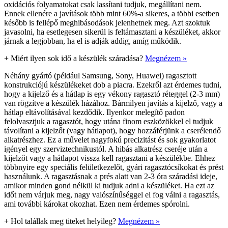
oxidációs folyamatokat csak lassítani tudjuk, megállítani nem.
Ennek ellenére a javítások több mint 60%-a sikeres, a többi esetben
később is fellépő meghibásodások jelenhetnek meg. Azt szoktuk
javasolni, ha esetlegesen sikerül is feltámasztani a készüléket, akkor
járnak a legjobban, ha el is adják addig, amíg működik.
+
Miért ilyen sok idő a készülék száradása?
Megnézem »
Néhány gyártó (például Samsung, Sony, Huawei) ragasztott
konstrukciójú készülékeket dob a piacra. Ezekről azt érdemes tudni,
hogy a kijelző és a hátlap is egy vékony ragasztó réteggel (2-3 mm)
van rögzítve a készülék házához. Bármilyen javítás a kijelző, vagy a
hátlap eltávolításával kezdődik. Ilyenkor melegítő padon
felolvasztjuk a ragasztót, hogy utána finom eszközökkel el tudjuk
távolítani a kijelzőt (vagy hátlapot), hogy hozzáférjünk a cserélendő
alkatrészhez. Ez a művelet nagyfokú precizitást és sok gyakorlatot
igényel egy szerviztechnikustól. A hibás alkatrész cseréje után a
kijelzőt vagy a hátlapot vissza kell ragasztani a készülékbe. Ehhez
többnyire egy speciális felületkezelőt, gyári ragasztócsíkokat és prést
használunk. A ragasztásnak a prés alatt van 2-3 óra száradási ideje,
amikor minden gond nélkül ki tudjuk adni a készüléket. Ha ezt az
időt nem várjuk meg, nagy valószínűséggel el fog válni a ragasztás,
ami további károkat okozhat. Ezen nem érdemes spórolni.
+
Hol talállak meg titeket helyileg?
Megnézem »