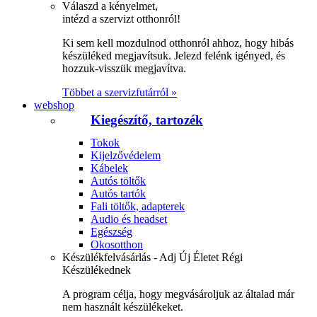
Válaszd a kényelmet,
intézd a szervizt otthonról!
Ki sem kell mozdulnod otthonról ahhoz, hogy hibás
készüléked megjavítsuk. Jelezd felénk igényed, és
hozzuk-visszük megjavítva.
Többet a szervizfutárról »
webshop
Kiegészítő, tartozék
Tokok
Kijelzővédelem
Kábelek
Autós töltők
Autós tartók
Fali töltők, adapterek
Audio és headset
Egészség
Okosotthon
Készülékfelvásárlás - Adj Új Életet Régi
Készülékednek
A program célja, hogy megvásároljuk az általad már
nem használt készülékeket.