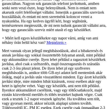
garanciában. Nagyon sok garanciás telefont javítottunk, amiben
senki nem veszi észre, hogy belenyúltunk. Nem is emiatt nem
akarunk ezért felelősséget vállalni. Ismerjük a garanciális szervizek
hozzáállását, és emiatt mi nem szeretnénk koloncot venni a
nyakunkba. Ha egy kedves ügyfél kéri, hogy segítsünk,
természetesen megtesszük, de mi nem tudunk garanciát vállalni arra,
hogy egy garanciális szerviz miért utasít el egy készüléket.
+
Miért kell egyes készülékekre egy napot várni, amíg van ami
néhány órán belül kész van?
Megnézem »
Mert vannak olyan jellegű meghibásodások, ahol a hibakeresés és
annak javítása egy sokkal összetettebb folyamat annál, mint például
egy akkumulátor cseréje. Ilyen lehet például a ragasztott készülékek
javítása, ahol csak a szétszedés, majd összeragasztás és száradás
csak 2-3 óra pluszt jelent. De ilyen lehet pl egy szoftveres
meghibásodás is, amikor több GB-nyi adatot kell mentenünk akár
órákig, majd a javítás után visszatölteni mindent. Egy ázott készülék
javítási ideje, mire minden hibát kizárunk, rossz esetben akár egy
hetet is igénybe vehet. Vagy egy készülék, ami nem tölt például.
Ilyenkor akkumulátort cserélünk, vagy egy töltőcsatlakozót, majd
ezután közvetlenül merülés és töltés teszteket hajtunk végre. Csak
ezek a tesztek 1-2 napot vesznek igénybe. Ha továbbra sem tölt,
vagy gyorsan merül, akkor nézzük alaplapi szinten tovább.
Töltésvezérlő IC, PM IC esetleg. Ezek cseréje csak önmagában 2-3