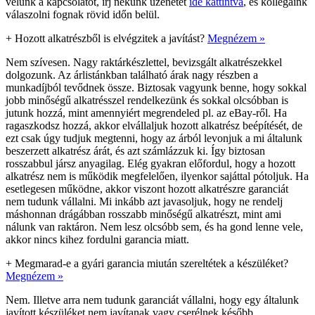
velünk a kapcsolatot, írj nekünk üzenetet
ide kattintva
, és kollégáink
válaszolni fognak rövid időn belül.
+
Hozott alkatrészből is elvégzitek a javítást?
Megnézem »
Nem szívesen. Nagy raktárkészlettel, bevizsgált alkatrészekkel
dolgozunk. Az árlistánkban található árak nagy részben a
munkadíjból tevődnek össze. Biztosak vagyunk benne, hogy sokkal
jobb minőségű alkatrésszel rendelkezünk és sokkal olcsóbban is
jutunk hozzá, mint amennyiért megrendeled pl. az eBay-ről. Ha
ragaszkodsz hozzá, akkor elvállaljuk hozott alkatrész beépítését, de
ezt csak úgy tudjuk megtenni, hogy az árból levonjuk a mi általunk
beszerzett alkatrész árát, és azt számlázzuk ki. Így biztosan
rosszabbul jársz anyagilag. Elég gyakran előfordul, hogy a hozott
alkatrész nem is működik megfelelően, ilyenkor sajáttal pótoljuk. Ha
esetlegesen működne, akkor viszont hozott alkatrészre garanciát
nem tudunk vállalni. Mi inkább azt javasoljuk, hogy ne rendelj
máshonnan drágábban rosszabb minőségű alkatrészt, mint ami
nálunk van raktáron. Nem lesz olcsóbb sem, és ha gond lenne vele,
akkor nincs kihez fordulni garancia miatt.
+
Megmarad-e a gyári garancia miután szereltétek a készüléket?
Megnézem »
Nem. Illetve arra nem tudunk garanciát vállalni, hogy egy általunk
javított készüléket nem javítanak vagy cserélnek később