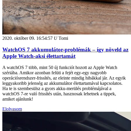
2020. október 09.
16:54:57
U
Tomi
WatchOS 7 akkumulátor-problémák – így növeld az
Apple Watch-aksi élettartamát
A watchOS 7 több, mint 50 új funkciót hozott az Apple Watch
szériába. Amikor azonban felüti a fejét egy-egy nagyobb
operációsrendszer-frissítés, az eleinte mindig hibákkal jár. Az egyik
leggyakoribb jelenség az akkumulátor élettartamával kapcsolatos.
Ha te is szembesülsz a gyors akku-merülés problémájával a
watchOS 7-re való frissítés után, hasznosak lehetnek a tippek,
amiket ajánlunk!
Elolvasom