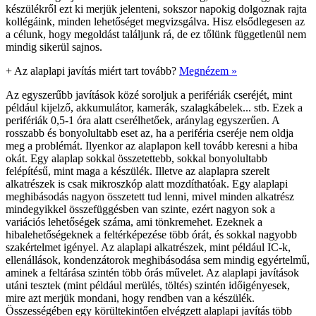
készülékről ezt ki merjük jelenteni, sokszor napokig dolgoznak rajta
kollégáink, minden lehetőséget megvizsgálva. Hisz elsődlegesen az
a célunk, hogy megoldást találjunk rá, de ez tőlünk függetlenül nem
mindig sikerül sajnos.
+
Az alaplapi javítás miért tart tovább?
Megnézem »
Az egyszerűbb javítások közé soroljuk a perifériák cseréjét, mint
például kijelző, akkumulátor, kamerák, szalagkábelek... stb. Ezek a
perifériák 0,5-1 óra alatt cserélhetőek, aránylag egyszerűen. A
rosszabb és bonyolultabb eset az, ha a periféria cseréje nem oldja
meg a problémát. Ilyenkor az alaplapon kell tovább keresni a hiba
okát. Egy alaplap sokkal összetettebb, sokkal bonyolultabb
felépítésű, mint maga a készülék. Illetve az alaplapra szerelt
alkatrészek is csak mikroszkóp alatt mozdíthatóak. Egy alaplapi
meghibásodás nagyon összetett tud lenni, mivel minden alkatrész
mindegyikkel összefüggésben van szinte, ezért nagyon sok a
variációs lehetőségek száma, ami tönkremehet. Ezeknek a
hibalehetőségeknek a feltérképezése több órát, és sokkal nagyobb
szakértelmet igényel. Az alaplapi alkatrészek, mint például IC-k,
ellenállások, kondenzátorok meghibásodása sem mindig egyértelmű,
aminek a feltárása szintén több órás művelet. Az alaplapi javítások
utáni tesztek (mint például merülés, töltés) szintén időigényesek,
mire azt merjük mondani, hogy rendben van a készülék.
Összességében egy körültekintően elvégzett alaplapi javítás több