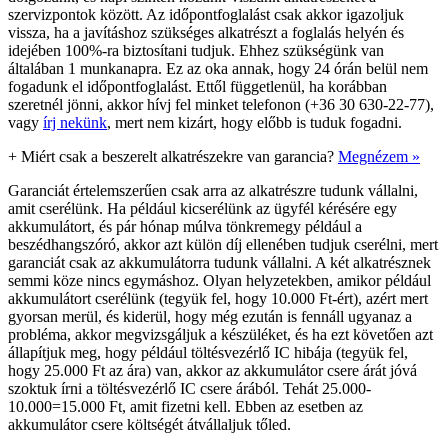
szervizpontok között. Az időpontfoglalást csak akkor igazoljuk
vissza, ha a javításhoz szükséges alkatrészt a foglalás helyén és
idejében 100%-ra biztosítani tudjuk. Ehhez szükségünk van
általában 1 munkanapra. Ez az oka annak, hogy 24 órán belül nem
fogadunk el időpontfoglalást. Ettől függetlenül, ha korábban
szeretnél jönni, akkor hívj fel minket telefonon (+36 30 630-22-77),
vagy
írj nekünk
, mert nem kizárt, hogy előbb is tuduk fogadni.
+
Miért csak a beszerelt alkatrészekre van garancia?
Megnézem »
Garanciát értelemszerűen csak arra az alkatrészre tudunk vállalni,
amit cserélünk. Ha például kicserélünk az ügyfél kérésére egy
akkumulátort, és pár hónap múlva tönkremegy például a
beszédhangszóró, akkor azt külön díj ellenében tudjuk cserélni, mert
garanciát csak az akkumulátorra tudunk vállalni. A két alkatrésznek
semmi köze nincs egymáshoz. Olyan helyzetekben, amikor például
akkumulátort cserélünk (tegyük fel, hogy 10.000 Ft-ért), azért mert
gyorsan merül, és kiderül, hogy még ezután is fennáll ugyanaz a
probléma, akkor megvizsgáljuk a készüléket, és ha ezt követően azt
állapítjuk meg, hogy például töltésvezérlő IC hibája (tegyük fel,
hogy 25.000 Ft az ára) van, akkor az akkumulátor csere árát jóvá
szoktuk írni a töltésvezérlő IC csere árából. Tehát 25.000-
10.000=15.000 Ft, amit fizetni kell. Ebben az esetben az
akkumulátor csere költségét átvállaljuk tőled.