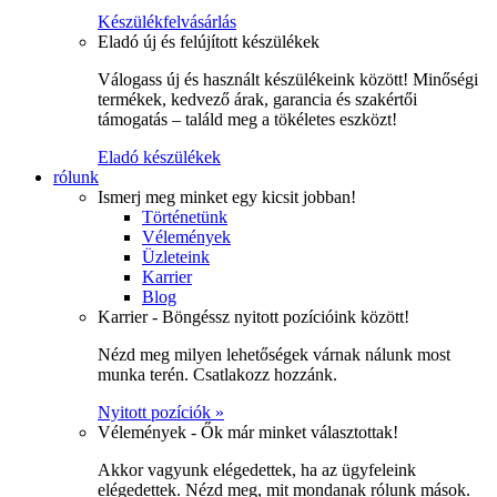
Készülékfelvásárlás
Eladó új és felújított készülékek
Válogass új és használt készülékeink között! Minőségi
termékek, kedvező árak, garancia és szakértői
támogatás – találd meg a tökéletes eszközt!
Eladó készülékek
rólunk
Ismerj meg minket egy kicsit jobban!
Történetünk
Vélemények
Üzleteink
Karrier
Blog
Karrier - Böngéssz nyitott pozícióink között!
Nézd meg milyen lehetőségek várnak nálunk most
munka terén. Csatlakozz hozzánk.
Nyitott pozíciók »
Vélemények - Ők már minket választottak!
Akkor vagyunk elégedettek, ha az ügyfeleink
elégedettek. Nézd meg, mit mondanak rólunk mások.