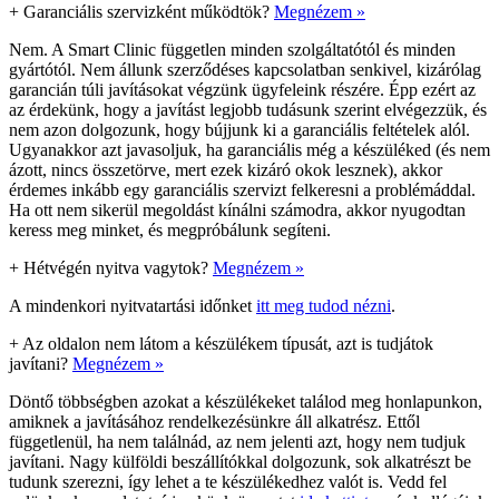
+
Garanciális szervizként működtök?
Megnézem »
Nem. A Smart Clinic független minden szolgáltatótól és minden
gyártótól. Nem állunk szerződéses kapcsolatban senkivel, kizárólag
garancián túli javításokat végzünk ügyfeleink részére. Épp ezért az
az érdekünk, hogy a javítást legjobb tudásunk szerint elvégezzük, és
nem azon dolgozunk, hogy bújjunk ki a garanciális feltételek alól.
Ugyanakkor azt javasoljuk, ha garanciális még a készüléked (és nem
ázott, nincs összetörve, mert ezek kizáró okok lesznek), akkor
érdemes inkább egy garanciális szervizt felkeresni a problémáddal.
Ha ott nem sikerül megoldást kínálni számodra, akkor nyugodtan
keress meg minket, és megpróbálunk segíteni.
+
Hétvégén nyitva vagytok?
Megnézem »
A mindenkori nyitvatartási időnket
itt meg tudod nézni
.
+
Az oldalon nem látom a készülékem típusát, azt is tudjátok
javítani?
Megnézem »
Döntő többségben azokat a készülékeket találod meg honlapunkon,
amiknek a javításához rendelkezésünkre áll alkatrész. Ettől
függetlenül, ha nem találnád, az nem jelenti azt, hogy nem tudjuk
javítani. Nagy külföldi beszállítókkal dolgozunk, sok alkatrészt be
tudunk szerezni, így lehet a te készülékedhez valót is. Vedd fel