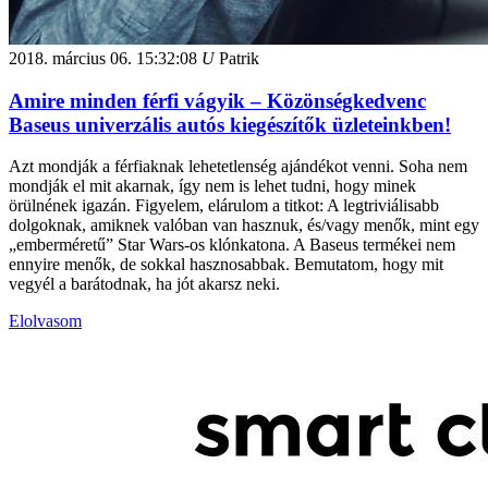
2018. március 06.
15:32:08
U
Patrik
Amire minden férfi vágyik – Közönségkedvenc
Baseus univerzális autós kiegészítők üzleteinkben!
Azt mondják a férfiaknak lehetetlenség ajándékot venni. Soha nem
mondják el mit akarnak, így nem is lehet tudni, hogy minek
örülnének igazán. Figyelem, elárulom a titkot: A legtriviálisabb
dolgoknak, amiknek valóban van hasznuk, és/vagy menők, mint egy
„emberméretű” Star Wars-os klónkatona. A Baseus termékei nem
ennyire menők, de sokkal hasznosabbak. Bemutatom, hogy mit
vegyél a barátodnak, ha jót akarsz neki.
Elolvasom