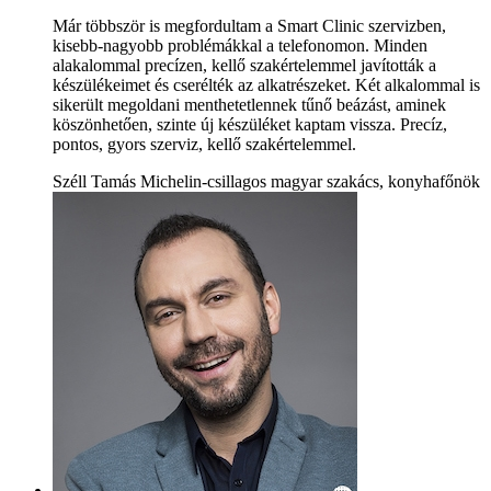
Már többször is megfordultam a Smart Clinic szervizben,
kisebb-nagyobb problémákkal a telefonomon. Minden
alakalommal precízen, kellő szakértelemmel javították a
készülékeimet és cserélték az alkatrészeket. Két alkalommal is
sikerült megoldani menthetetlennek tűnő beázást, aminek
köszönhetően, szinte új készüléket kaptam vissza. Precíz,
pontos, gyors szerviz, kellő szakértelemmel.
Széll Tamás Michelin-csillagos magyar szakács, konyhafőnök