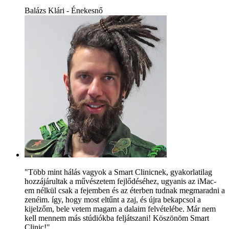
Balázs Klári - Énekesnő
"Több mint hálás vagyok a Smart Clinicnek, gyakorlatilag
hozzájárultak a művészetem fejlődéséhez, ugyanis az iMac-
em nélkül csak a fejemben és az éterben tudnak megmaradni a
zenéim. így, hogy most eltűnt a zaj, és újra bekapcsol a
kijelzőm, bele vetem magam a dalaim felvételébe. Már nem
kell mennem más stúdiókba feljátszani! Köszönöm Smart
Clinic!"