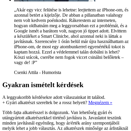
„Akár egy vicc felütése is lehetne: leejtettem az iPhone-om, és
azonnal betört a kijelzője. De abban a pillanatban valahogy
nem volt kedvem poénkodni. Rákerestem az interneten,
hogyan oldhatnám meg a leggyorsabban ezt a problémát, és a
Google ismét a barátom volt, nagyon jó tippet adott. Elvittem
a készüléket a Smart Clinicbe, ahol azonnal neki is láttak a
javításnak. Szerencsére 1 órán belül már újra használhattam az
iPhone-om, de most egy atombunkerrel egyenértékű tokot is
kaptam hozzá. Ezzel a védelemmel talán dobálni is lehet?
Köszi srácok, cserébe nem fogok viccet csinálni belőletek –
vagy de! :P”
Csenki Attila - Humorista
Gyakran ismételt kérdések
A leggyakoribb kérdésekre adott válaszainkat itt találod.
+
Gyári alkatrészt szereltek be a rossz helyett?
Megnézem »
Több fajta alkatrésszel is dolgozunk. Van lehetőség gyári és
utángyártott alkatrészekkel történő javításra is. Javaslatot teszünk
minden javításnál egyénileg, hogy ár/érték arány szempontjából
melyik lehet a jobb választás. Az alkatrészek minősége az árlistáknál