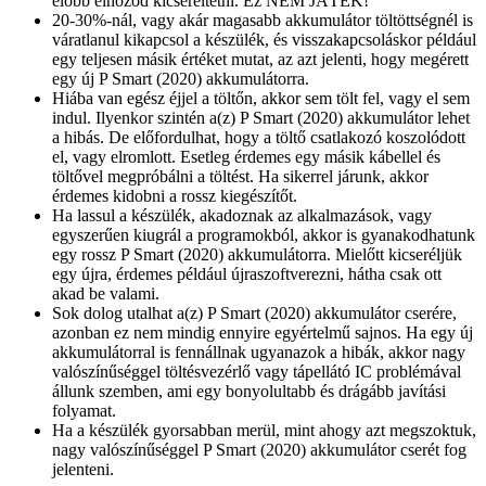
előbb elhozod kicseréltetni. Ez NEM JÁTÉK!
20-30%-nál, vagy akár magasabb akkumulátor töltöttségnél is
váratlanul kikapcsol a készülék, és visszakapcsoláskor például
egy teljesen másik értéket mutat, az azt jelenti, hogy megérett
egy új P Smart (2020) akkumulátorra.
Hiába van egész éjjel a töltőn, akkor sem tölt fel, vagy el sem
indul. Ilyenkor szintén a(z) P Smart (2020) akkumulátor lehet
a hibás. De előfordulhat, hogy a töltő csatlakozó koszolódott
el, vagy elromlott. Esetleg érdemes egy másik kábellel és
töltővel megpróbálni a töltést. Ha sikerrel járunk, akkor
érdemes kidobni a rossz kiegészítőt.
Ha lassul a készülék, akadoznak az alkalmazások, vagy
egyszerűen kiugrál a programokból, akkor is gyanakodhatunk
egy rossz P Smart (2020) akkumulátorra. Mielőtt kicseréljük
egy újra, érdemes például újraszoftverezni, hátha csak ott
akad be valami.
Sok dolog utalhat a(z) P Smart (2020) akkumulátor cserére,
azonban ez nem mindig ennyire egyértelmű sajnos. Ha egy új
akkumulátorral is fennállnak ugyanazok a hibák, akkor nagy
valószínűséggel töltésvezérlő vagy tápellátó IC problémával
állunk szemben, ami egy bonyolultabb és drágább javítási
folyamat.
Ha a készülék gyorsabban merül, mint ahogy azt megszoktuk,
nagy valószínűséggel P Smart (2020) akkumulátor cserét fog
jelenteni.