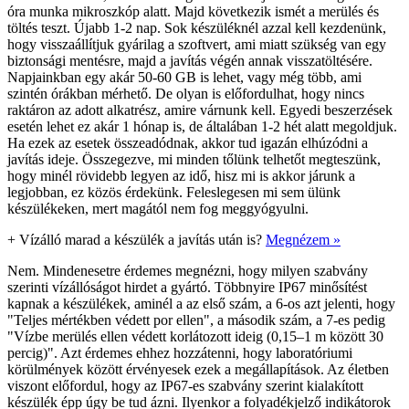
óra munka mikroszkóp alatt. Majd következik ismét a merülés és
töltés teszt. Újabb 1-2 nap. Sok készüléknél azzal kell kezdenünk,
hogy visszaállítjuk gyárilag a szoftvert, ami miatt szükség van egy
biztonsági mentésre, majd a javítás végén annak visszatöltésére.
Napjainkban egy akár 50-60 GB is lehet, vagy még több, ami
szintén órákban mérhető. De olyan is előfordulhat, hogy nincs
raktáron az adott alkatrész, amire várnunk kell. Egyedi beszerzések
esetén lehet ez akár 1 hónap is, de általában 1-2 hét alatt megoldjuk.
Ha ezek az esetek összeadódnak, akkor tud igazán elhúzódni a
javítás ideje. Összegezve, mi minden tőlünk telhetőt megteszünk,
hogy minél rövidebb legyen az idő, hisz mi is akkor járunk a
legjobban, ez közös érdekünk. Feleslegesen mi sem ülünk
készülékeken, mert magától nem fog meggyógyulni.
+
Vízálló marad a készülék a javítás után is?
Megnézem »
Nem. Mindenesetre érdemes megnézni, hogy milyen szabvány
szerinti vízállóságot hirdet a gyártó. Többnyire IP67 minősítést
kapnak a készülékek, aminél a az első szám, a 6-os azt jelenti, hogy
"Teljes mértékben védett por ellen", a második szám, a 7-es pedig
"Vízbe merülés ellen védett korlátozott ideig (0,15–1 m között 30
percig)". Azt érdemes ehhez hozzátenni, hogy laboratóriumi
körülmények között érvényesek ezek a megállapítások. Az életben
viszont előfordul, hogy az IP67-es szabvány szerint kialakított
készülék épp úgy be tud ázni. Ilyenkor a folyadékjelző indikátorok