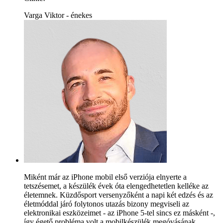
Varga Viktor - énekes
Miként már az iPhone mobil első verziója elnyerte a
tetszésemet, a készülék évek óta elengedhetetlen kelléke az
életemnek. Küzdősport versenyzőként a napi két edzés és az
életmóddal járó folytonos utazás bizony megviseli az
elektronikai eszközeimet - az iPhone 5-tel sincs ez másként -,
így égető probléma volt a mobilkészülék megóvásának