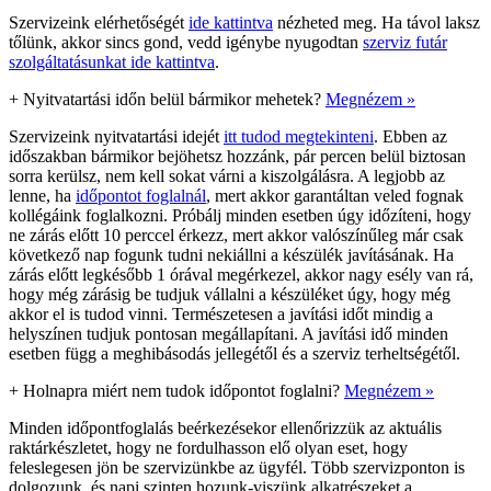
Szervizeink elérhetőségét
ide kattintva
nézheted meg. Ha távol laksz
tőlünk, akkor sincs gond, vedd igénybe nyugodtan
szerviz futár
szolgáltatásunkat ide kattintva
.
+
Nyitvatartási időn belül bármikor mehetek?
Megnézem »
Szervizeink nyitvatartási idejét
itt tudod megtekinteni
. Ebben az
időszakban bármikor bejöhetsz hozzánk, pár percen belül biztosan
sorra kerülsz, nem kell sokat várni a kiszolgálásra. A legjobb az
lenne, ha
időpontot foglalnál
, mert akkor garantáltan veled fognak
kollégáink foglalkozni. Próbálj minden esetben úgy időzíteni, hogy
ne zárás előtt 10 perccel érkezz, mert akkor valószínűleg már csak
következő nap fogunk tudni nekiállni a készülék javításának. Ha
zárás előtt legkésőbb 1 órával megérkezel, akkor nagy esély van rá,
hogy még zárásig be tudjuk vállalni a készüléket úgy, hogy még
akkor el is tudod vinni. Természetesen a javítási időt mindig a
helyszínen tudjuk pontosan megállapítani. A javítási idő minden
esetben függ a meghibásodás jellegétől és a szerviz terheltségétől.
+
Holnapra miért nem tudok időpontot foglalni?
Megnézem »
Minden időpontfoglalás beérkezésekor ellenőrizzük az aktuális
raktárkészletet, hogy ne fordulhasson elő olyan eset, hogy
feleslegesen jön be szervizünkbe az ügyfél. Több szervizponton is
dolgozunk, és napi szinten hozunk-viszünk alkatrészeket a