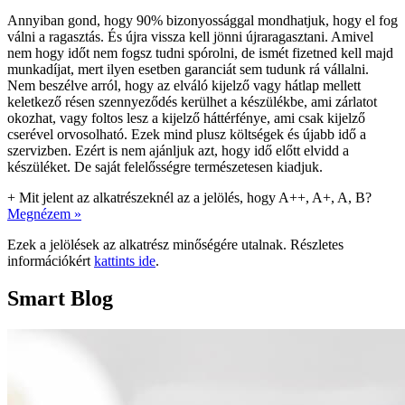
Annyiban gond, hogy 90% bizonyossággal mondhatjuk, hogy el fog
válni a ragasztás. És újra vissza kell jönni újraragasztani. Amivel
nem hogy időt nem fogsz tudni spórolni, de ismét fizetned kell majd
munkadíjat, mert ilyen esetben garanciát sem tudunk rá vállalni.
Nem beszélve arról, hogy az elváló kijelző vagy hátlap mellett
keletkező résen szennyeződés kerülhet a készülékbe, ami zárlatot
okozhat, vagy foltos lesz a kijelző háttérfénye, ami csak kijelző
cserével orvosolható. Ezek mind plusz költségek és újabb idő a
szervizben. Ezért is nem ajánljuk azt, hogy idő előtt elvidd a
készüléket. De saját felelősségre természetesen kiadjuk.
+
Mit jelent az alkatrészeknél az a jelölés, hogy A++, A+, A, B?
Megnézem »
Ezek a jelölések az alkatrész minőségére utalnak. Részletes
információkért
kattints ide
.
Smart Blog