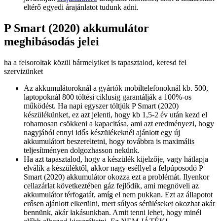
eltérő egyedi árajánlatot tudunk adni.
P Smart (2020) akkumulátor
meghibásodás jelei
ha a felsoroltak közül bármelyiket is tapasztalod, keresd fel
szervizünket
Az akkumulátoroknál a gyártók mobiltelefonoknál kb. 500,
laptopoknál 800 töltési ciklusig garantálják a 100%-os
működést. Ha napi egyszer töltjük P Smart (2020)
készülékünket, ez azt jelenti, hogy kb 1,5-2 év után kezd el
rohamosan csökkeni a kapacitása, ami azt eredményezi, hogy
nagyjából ennyi idős készülékeknél ajánlott egy új
akkumulátort beszereltetni, hogy továbbra is maximális
teljesítményen dolgozhasson nekünk.
Ha azt tapasztalod, hogy a készülék kijelzője, vagy hátlapja
elválik a készüléktől, akkor nagy eséllyel a felpúposodó P
Smart (2020) akkumulátor okozza ezt a problémát. Ilyenkor
cellazárlat következtében gáz fejlődik, ami megnöveli az
akkumulátor térfogatát, amíg el nem pukkan. Ezt az állapotot
erősen ajánlott elkerülni, mert súlyos sérüléseket okozhat akár
bennünk, akár lakásunkban. Amit tenni lehet, hogy minél