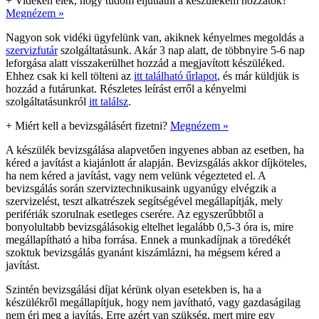
+
Vidéken élek, hogy tudom eljuttatni a készülékem hozzátok?
Megnézem »
Nagyon sok vidéki ügyfelünk van, akiknek kényelmes megoldás a
szervizfutár
szolgáltatásunk. Akár 3 nap alatt, de többnyire 5-6 nap
leforgása alatt visszakerülhet hozzád a megjavított készüléked.
Ehhez csak ki kell tölteni az
itt található űrlapot
, és már küldjük is
hozzád a futárunkat. Részletes leírást erről a kényelmi
szolgáltatásunkról
itt találsz
.
+
Miért kell a bevizsgálásért fizetni?
Megnézem »
A készülék bevizsgálása alapvetően ingyenes abban az esetben, ha
kéred a javítást a kiajánlott ár alapján. Bevizsgálás akkor díjköteles,
ha nem kéred a javítást, vagy nem velünk végezteted el. A
bevizsgálás során szerviztechnikusaink ugyanúgy elvégzik a
szervizelést, teszt alkatrészek segítségével megállapítják, mely
perifériák szorulnak esetleges cserére. Az egyszerűbbtől a
bonyolultabb bevizsgálásokig eltelhet legalább 0,5-3 óra is, mire
megállapítható a hiba forrása. Ennek a munkadíjnak a töredékét
szoktuk bevizsgálás gyanánt kiszámlázni, ha mégsem kéred a
javítást.
Szintén bevizsgálási díjat kérünk olyan esetekben is, ha a
készülékről megállapítjuk, hogy nem javítható, vagy gazdaságilag
nem éri meg a javítás. Erre azért van szükség, mert mire egy