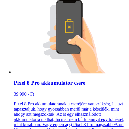
Pixel 8 Pro akkumulátor csere
39.990,- Ft
Pixel 8 Pro akkumulátorának a cseréjére van szükség, ha azt
tapasztaljuk, hogy gyorsabban merül már a készülék, mint
ahogy azt megszoktuk. Az is egy elhasználódott
akkumulátorra utalhat, ha már nem bír ki annyit egy töltéssel,
mint korábban. Vagy éppen a(z) Pixel 8 Pro magasabb %-on