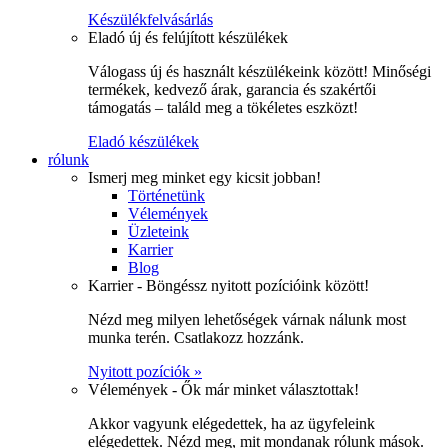
Készülékfelvásárlás
Eladó új és felújított készülékek
Válogass új és használt készülékeink között! Minőségi
termékek, kedvező árak, garancia és szakértői
támogatás – találd meg a tökéletes eszközt!
Eladó készülékek
rólunk
Ismerj meg minket egy kicsit jobban!
Történetünk
Vélemények
Üzleteink
Karrier
Blog
Karrier - Böngéssz nyitott pozícióink között!
Nézd meg milyen lehetőségek várnak nálunk most
munka terén. Csatlakozz hozzánk.
Nyitott pozíciók »
Vélemények - Ők már minket választottak!
Akkor vagyunk elégedettek, ha az ügyfeleink
elégedettek. Nézd meg, mit mondanak rólunk mások.