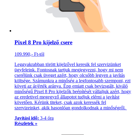
Pixel 8 Pro kijelző csere
109.990,- Ft-tól
Leggyakrabban törött kijelzővel keresik fel szervizünket
ügyfeleink. Fontosnak tartjuk megjegyezni, hogy mi nem
cserélünk csak üveget azért, hogy olcsóbb legyen a javítás
költsége. Számunkra a minőség a legfontosabb szempont, ezt
követi az ár/érték aránya. Épp emiatt csak bevizsgált, kiváló
minőségű Pixel 8 Pro kijelzők beépítését vállaljuk azért, hogy
az eredetivel megegyző állapotot tudjuk elérni a javítást
követően. Kérünk titeket, csak azok keressék fel
szervizeinket, akik hasonlóan gondolkodnak a minőségről.
Javítási idő:
3-4 óra
Részletek »