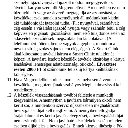
személyi igazolványával igazolt módon megegyezik az
átvételi kártyán szereplő Megrendelővel. Amennyiben ez nem
bizonyítható vagy az átvevő megtagadja az azonosítást, a
készüléket csak annak a személynek áll módunkban kiadni,
aki tulajdonjogát igazolni tudja. (Pl.: nyugtával, számlával;
cég esetén a vásárlást igazoló nyugta vagy számlán felül a cég
képviseleti jogának igazolásával; nem első tulajdonos estén az
adásvételi szerződések megszakítatlan láncolatával. (A
telefonomért jöttem, benne vagyok a gépben, mondom a
nevem stb. igazolás sajnos nem elégséges). A Smart Clinic
által kibocsátott átvételi kártya a Smart Clinic tulajdonát
képezi. A javításra leadott készülék átvétele kizárólag a kártya
leadásával lehetséges adatbiztonsági okokból.
Elvesztése
esetén 2000 Ft
-ot számolunk fel az új kártya kiállításának
költségére.
Ha a Megrendelőnek nincs módja személyesen átvenni a
készüléket, megbízottjának szabályos Meghatalmazással kell
rendelkeznie.
A készülék visszaadásának további feltétele a munkadíj
kiegyenlítése. Amennyiben a javításra bármilyen okból nem
kerül sor, a mindenkori szerviz díjszabásban meghatározott
bevizsgálási díjat kell megfizetni. Amennyiben elfogadja
árajánlatunkat és kéri a javítás elvégzését, a bevizsgálási díjat
nem számoljuk fel. Nem javítható készülékek esetén minden
esetben díjköteles a bevizsgálás. Ennek kiegyenlítéséig a Ptk.