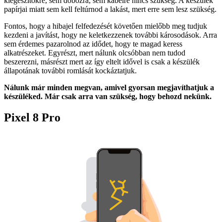
kiegészítőkre, sem dobozra, sem kábelre nincs szükség. A készülék
papírjai miatt sem kell feltúrnod a lakást, mert erre sem lesz szükség.
Fontos, hogy a hibajel felfedezését követően mielőbb meg tudjuk
kezdeni a javítást, hogy ne keletkezzenek további károsodások. Arra
sem érdemes pazarolnod az idődet, hogy te magad keress
alkatrészeket. Egyrészt, mert nálunk olcsóbban nem tudod
beszerezni, másrészt mert az így eltelt idővel is csak a készülék
állapotának további romlását kockáztatjuk.
Nálunk már minden megvan, amivel gyorsan megjavíthatjuk a
készüléked. Már csak arra van szükség, hogy behozd nekünk.
Pixel 8 Pro