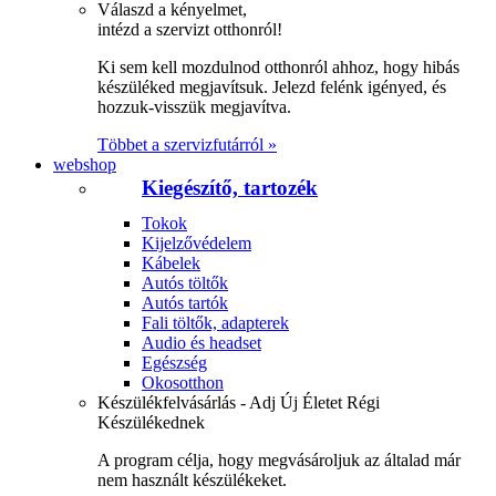
Válaszd a kényelmet,
intézd a szervizt otthonról!
Ki sem kell mozdulnod otthonról ahhoz, hogy hibás
készüléked megjavítsuk. Jelezd felénk igényed, és
hozzuk-visszük megjavítva.
Többet a szervizfutárról »
webshop
Kiegészítő, tartozék
Tokok
Kijelzővédelem
Kábelek
Autós töltők
Autós tartók
Fali töltők, adapterek
Audio és headset
Egészség
Okosotthon
Készülékfelvásárlás - Adj Új Életet Régi
Készülékednek
A program célja, hogy megvásároljuk az általad már
nem használt készülékeket.