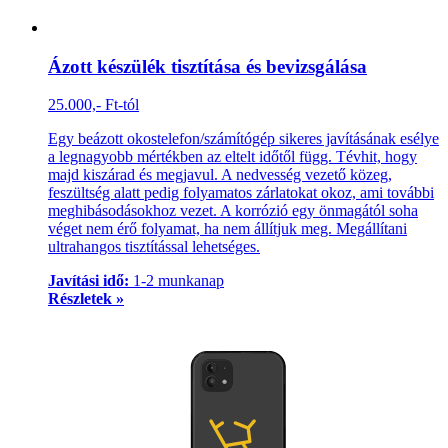
Ázott készülék tisztítása és bevizsgálása
25.000,- Ft-tól
Egy beázott okostelefon/számítógép sikeres javításának esélye
a legnagyobb mértékben az eltelt időtől függ. Tévhit, hogy
majd kiszárad és megjavul. A nedvesség vezető közeg,
feszültség alatt pedig folyamatos zárlatokat okoz, ami további
meghibásodásokhoz vezet. A korrózió egy önmagától soha
véget nem érő folyamat, ha nem állítjuk meg. Megállítani
ultrahangos tisztítással lehetséges.
Javítási idő:
1-2 munkanap
Részletek »