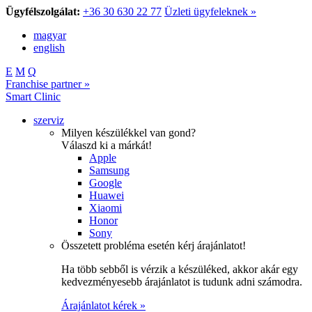
Ügyfélszolgálat:
+36 30 630 22 77
Üzleti ügyfeleknek »
magyar
english
E
M
Q
Franchise partner »
Smart Clinic
szerviz
Milyen készülékkel van gond?
Válaszd ki a márkát!
Apple
Samsung
Google
Huawei
Xiaomi
Honor
Sony
Összetett probléma esetén kérj árajánlatot!
Ha több sebből is vérzik a készüléked, akkor akár egy
kedvezményesebb árajánlatot is tudunk adni számodra.
Árajánlatot kérek »