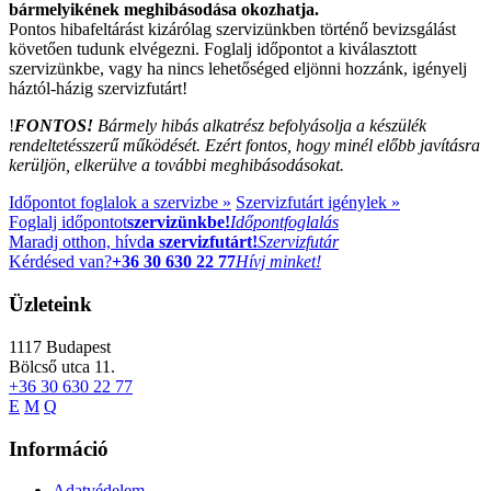
bármelyikének meghibásodása okozhatja.
Pontos hibafeltárást kizárólag szervizünkben történő bevizsgálást
követően tudunk elvégezni. Foglalj időpontot a kiválasztott
szervizünkbe, vagy ha nincs lehetőséged eljönni hozzánk, igényelj
háztól-házig szervizfutárt!
!
FONTOS!
Bármely hibás alkatrész befolyásolja a készülék
rendeltetésszerű működését. Ezért fontos, hogy minél előbb javításra
kerüljön, elkerülve a további meghibásodásokat.
Időpontot foglalok a szervizbe »
Szervizfutárt igénylek »
Foglalj időpontot
szervizünkbe!
Időpontfoglalás
Maradj otthon, hívd
a szervizfutárt!
Szervizfutár
Kérdésed van?
+36 30 630 22 77
Hívj minket!
Üzleteink
1117
Budapest
Bölcső utca 11.
+36 30 630 22 77
E
M
Q
Információ
Adatvédelem