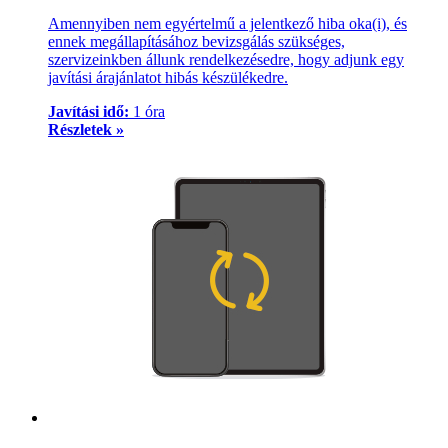
Amennyiben nem egyértelmű a jelentkező hiba oka(i), és
ennek megállapításához bevizsgálás szükséges,
szervizeinkben állunk rendelkezésedre, hogy adjunk egy
javítási árajánlatot hibás készülékedre.
Javítási idő:
1 óra
Részletek »