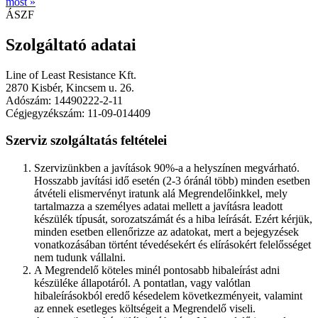
most »
ÁSZF
Szolgáltató adatai
Line of Least Resistance Kft.
2870 Kisbér, Kincsem u. 26.
Adószám: 14490222-2-11
Cégjegyzékszám: 11-09-014409
Szerviz szolgáltatás feltételei
Szervizünkben a javítások 90%-a a helyszínen megvárható.
Hosszabb javítási idő esetén (2-3 óránál több) minden esetben
átvételi elismervényt iratunk alá Megrendelőinkkel, mely
tartalmazza a személyes adatai mellett a javításra leadott
készülék típusát, sorozatszámát és a hiba leírását. Ezért kérjük,
minden esetben ellenőrizze az adatokat, mert a bejegyzések
vonatkozásában történt tévedésekért és elírásokért felelősséget
nem tudunk vállalni.
A Megrendelő köteles minél pontosabb hibaleírást adni
készüléke állapotáról. A pontatlan, vagy valótlan
hibaleírásokból eredő késedelem következményeit, valamint
az ennek esetleges költségeit a Megrendelő viseli.