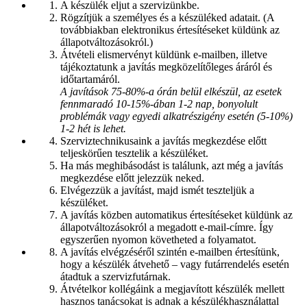
A készülék eljut a szervizünkbe.
Rögzítjük a személyes és a készüléked adatait. (A
továbbiakban elektronikus értesítéseket küldünk az
állapotváltozásokról.)
Átvételi elismervényt küldünk e-mailben, illetve
tájékoztatunk a javítás megközelítőleges áráról és
időtartamáról.
A javítások 75-80%-a órán belül elkészül, az esetek
fennmaradó 10-15%-ában 1-2 nap, bonyolult
problémák vagy egyedi alkatrészigény esetén (5-10%)
1-2 hét is lehet.
Szerviztechnikusaink a javítás megkezdése előtt
teljeskörűen tesztelik a készüléket.
Ha más meghibásodást is találunk, azt még a javítás
megkezdése előtt jelezzük neked.
Elvégezzük a javítást, majd ismét teszteljük a
készüléket.
A javítás közben automatikus értesítéseket küldünk az
állapotváltozásokról a megadott e-mail-címre. Így
egyszerűen nyomon követheted a folyamatot.
A javítás elvégzéséről szintén e-mailben értesítünk,
hogy a készülék átvehető – vagy futárrendelés esetén
átadtuk a szervizfutárnak.
Átvételkor kollégáink a megjavított készülék mellett
hasznos tanácsokat is adnak a készülékhasználattal