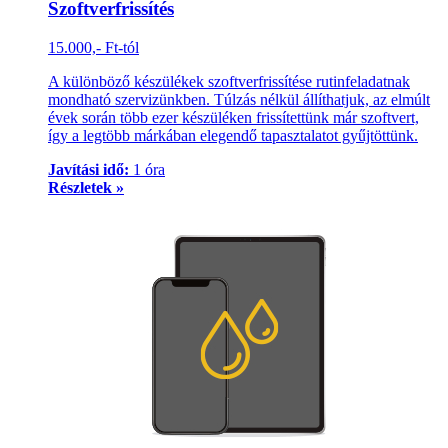
Szoftverfrissítés
15.000,- Ft-tól
A különböző készülékek szoftverfrissítése rutinfeladatnak
mondható szervizünkben. Túlzás nélkül állíthatjuk, az elmúlt
évek során több ezer készüléken frissítettünk már szoftvert,
így a legtöbb márkában elegendő tapasztalatot gyűjtöttünk.
Javítási idő:
1 óra
Részletek »