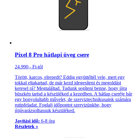
Pixel 8 Pro hátlapi üveg csere
24.990,- Ft-tól
Törött, karcos, elrepedt? Eddig együttéltél vele, mert egy
tokkal eltakartad, de már kezd idegesíteni és megoldást
keresel rá? Megtaláltad. Tudunk segíteni benne, hogy újra
büszkén tartsd a készüléked a kezedben. A hátlap cseréje bár
egy bonyolultabb művelet, de szerviztechnikusaink számára
rutinfeladat. Foglalj időpontot szervizünkbe, hogy
újjávarázsolhassuk készüléked.
Javítási idő:
6-8 óra
Részletek »