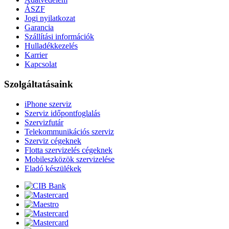
ÁSZF
Jogi nyilatkozat
Garancia
Szállítási információk
Hulladékkezelés
Karrier
Kapcsolat
Szolgáltatásaink
iPhone szerviz
Szerviz időpontfoglalás
Szervizfutár
Telekommunikációs szerviz
Szerviz cégeknek
Flotta szervizelés cégeknek
Mobileszközök szervizelése
Eladó készülékek