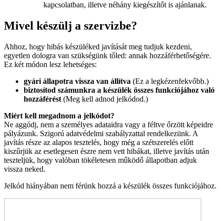
kapcsolatban, illetve néhány kiegészítőt is ajánlanak.
Mivel készülj a szervizbe?
Ahhoz, hogy hibás készüléked javítását meg tudjuk kezdeni,
egyetlen dologra van szükségünk tőled: annak hozzáférhetőségére.
Ez két módon lesz lehetséges:
gyári állapotra vissza van állítva
(Ez a legkézenfekvőbb.)
biztosítod számunkra a készülék összes funkciójához való
hozzáférést
(Meg kell adnod jelkódod.)
Miért kell megadnom a jelkódot?
Ne aggódj, nem a személyes adataidra vagy a féltve őrzött képeidre
pályázunk. Szigorú adatvédelmi szabályzattal rendelkezünk. A
javítás része az alapos tesztelés, hogy még a szétszerelés előtt
kiszűrjük az esetlegesen észre nem vett hibákat, illetve javítás után
teszteljük, hogy valóban tökéletesen működő állapotban adjuk
vissza neked.
Jelkód hiányában nem férünk hozzá a készülék összes funkciójához.