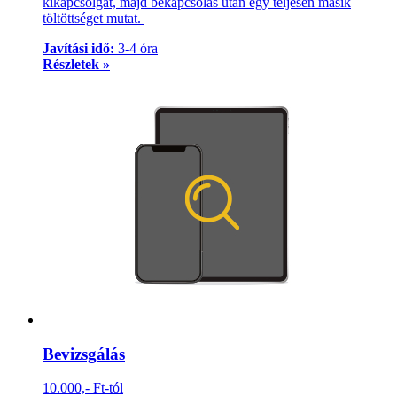
kikapcsolgat, majd bekapcsolás után egy teljesen másik
töltöttséget mutat.
Javítási idő:
3-4 óra
Részletek »
Bevizsgálás
10.000,- Ft-tól