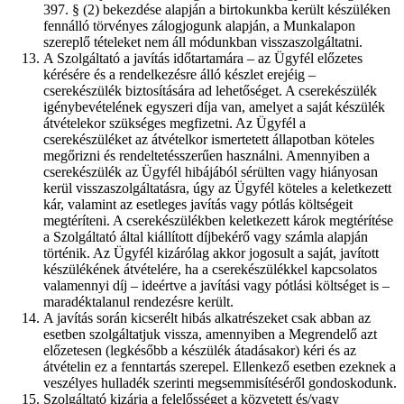
397. § (2) bekezdése alapján a birtokunkba került készüléken
fennálló törvényes zálogjogunk alapján, a Munkalapon
szereplő tételeket nem áll módunkban visszaszolgáltatni.
A Szolgáltató a javítás időtartamára – az Ügyfél előzetes
kérésére és a rendelkezésre álló készlet erejéig –
cserekészülék biztosítására ad lehetőséget. A cserekészülék
igénybevételének egyszeri díja van, amelyet a saját készülék
átvételekor szükséges megfizetni. Az Ügyfél a
cserekészüléket az átvételkor ismertetett állapotban köteles
megőrizni és rendeltetésszerűen használni. Amennyiben a
cserekészülék az Ügyfél hibájából sérülten vagy hiányosan
kerül visszaszolgáltatásra, úgy az Ügyfél köteles a keletkezett
kár, valamint az esetleges javítás vagy pótlás költségeit
megtéríteni. A cserekészülékben keletkezett károk megtérítése
a Szolgáltató által kiállított díjbekérő vagy számla alapján
történik. Az Ügyfél kizárólag akkor jogosult a saját, javított
készülékének átvételére, ha a cserekészülékkel kapcsolatos
valamennyi díj – ideértve a javítási vagy pótlási költséget is –
maradéktalanul rendezésre került.
A javítás során kicserélt hibás alkatrészeket csak abban az
esetben szolgáltatjuk vissza, amennyiben a Megrendelő azt
előzetesen (legkésőbb a készülék átadásakor) kéri és az
átvételin ez a fenntartás szerepel. Ellenkező esetben ezeknek a
veszélyes hulladék szerinti megsemmisítéséről gondoskodunk.
Szolgáltató kizárja a felelősséget a közvetett és/vagy