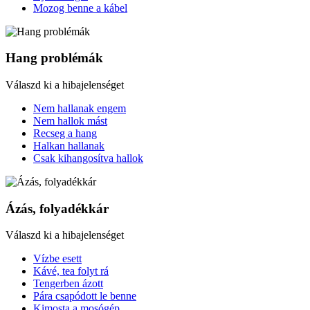
Mozog benne a kábel
Hang problémák
Válaszd ki a hibajelenséget
Nem hallanak engem
Nem hallok mást
Recseg a hang
Halkan hallanak
Csak kihangosítva hallok
Ázás, folyadékkár
Válaszd ki a hibajelenséget
Vízbe esett
Kávé, tea folyt rá
Tengerben ázott
Pára csapódott le benne
Kimosta a mosógép