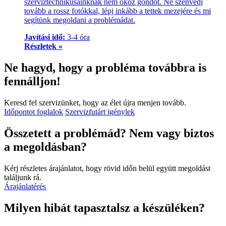
szerviztechnikusainknak nem okoz gondot. Ne szenvedj
tovább a rossz fotókkal, lépj inkább a tettek mezejére és mi
segítünk megoldani a problémádat.
Javítási idő:
3-4 óra
Részletek »
Ne hagyd, hogy a probléma továbbra is
fennálljon!
Keresd fel szervizünket, hogy az élet újra menjen tovább.
Időpontot foglalok
Szervizfutárt igénylek
Összetett a problémád? Nem vagy biztos
a megoldásban?
Kérj részletes árajánlatot, hogy rövid időn belül együtt megoldást
találjunk rá.
Árajánlatérés
Milyen hibát tapasztalsz a készüléken?