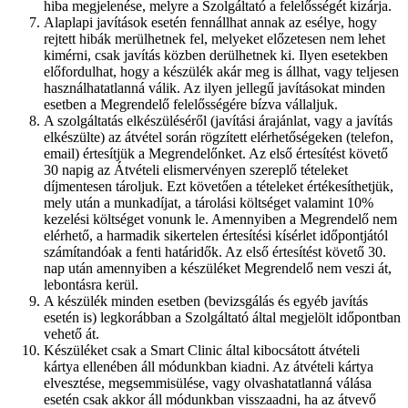
hiba megjelenése, melyre a Szolgáltató a felelősségét kizárja.
Alaplapi javítások esetén fennállhat annak az esélye, hogy
rejtett hibák merülhetnek fel, melyeket előzetesen nem lehet
kimérni, csak javítás közben derülhetnek ki. Ilyen esetekben
előfordulhat, hogy a készülék akár meg is állhat, vagy teljesen
használhatatlanná válik. Az ilyen jellegű javításokat minden
esetben a Megrendelő felelősségére bízva vállaljuk.
A szolgáltatás elkészüléséről (javítási árajánlat, vagy a javítás
elkészülte) az átvétel során rögzített elérhetőségeken (telefon,
email) értesítjük a Megrendelőnket. Az első értesítést követő
30 napig az Átvételi elismervényen szereplő tételeket
díjmentesen tároljuk. Ezt követően a tételeket értékesíthetjük,
mely után a munkadíjat, a tárolási költséget valamint 10%
kezelési költséget vonunk le. Amennyiben a Megrendelő nem
elérhető, a harmadik sikertelen értesítési kísérlet időpontjától
számítandóak a fenti határidők. Az első értesítést követő 30.
nap után amennyiben a készüléket Megrendelő nem veszi át,
lebontásra kerül.
A készülék minden esetben (bevizsgálás és egyéb javítás
esetén is) legkorábban a Szolgáltató által megjelölt időpontban
vehető át.
Készüléket csak a Smart Clinic által kibocsátott átvételi
kártya ellenében áll módunkban kiadni. Az átvételi kártya
elvesztése, megsemmisülése, vagy olvashatatlanná válása
esetén csak akkor áll módunkban visszaadni, ha az átvevő