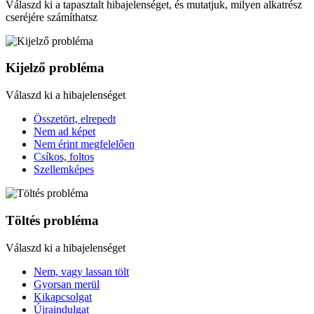
Válaszd ki a tapasztalt hibajelenséget, és mutatjuk, milyen alkatrész
cseréjére számíthatsz
Kijelző probléma
Válaszd ki a hibajelenséget
Összetört, elrepedt
Nem ad képet
Nem érint megfelelően
Csíkos, foltos
Szellemképes
Töltés probléma
Válaszd ki a hibajelenséget
Nem, vagy lassan tölt
Gyorsan merül
Kikapcsolgat
Újraindulgat