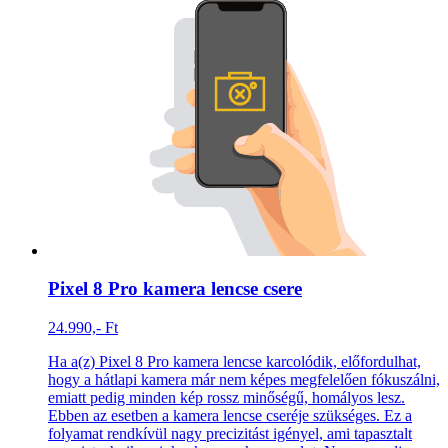
Pixel 8 Pro kamera lencse csere
24.990,- Ft
Ha a(z) Pixel 8 Pro kamera lencse karcolódik, előfordulhat,
hogy a hátlapi kamera már nem képes megfelelően fókuszálni,
emiatt pedig minden kép rossz minőségű, homályos lesz.
Ebben az esetben a kamera lencse cseréje szükséges. Ez a
folyamat rendkívül nagy precizitást igényel, ami tapasztalt