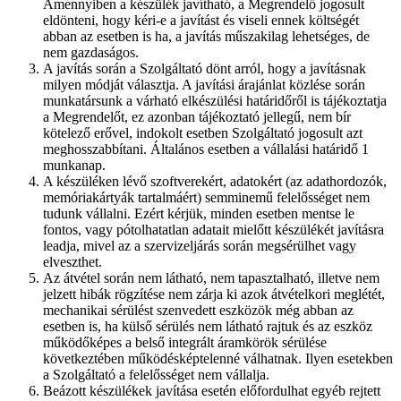
Amennyiben a készülék javítható, a Megrendelő jogosult
eldönteni, hogy kéri-e a javítást és viseli ennek költségét
abban az esetben is ha, a javítás műszakilag lehetséges, de
nem gazdaságos.
A javítás során a Szolgáltató dönt arról, hogy a javításnak
milyen módját választja. A javítási árajánlat közlése során
munkatársunk a várható elkészülési határidőről is tájékoztatja
a Megrendelőt, ez azonban tájékoztató jellegű, nem bír
kötelező erővel, indokolt esetben Szolgáltató jogosult azt
meghosszabbítani. Általános esetben a vállalási határidő 1
munkanap.
A készüléken lévő szoftverekért, adatokért (az adathordozók,
memóriakártyák tartalmáért) semminemű felelősséget nem
tudunk vállalni. Ezért kérjük, minden esetben mentse le
fontos, vagy pótolhatatlan adatait mielőtt készülékét javításra
leadja, mivel az a szervizeljárás során megsérülhet vagy
elveszthet.
Az átvétel során nem látható, nem tapasztalható, illetve nem
jelzett hibák rögzítése nem zárja ki azok átvételkori meglétét,
mechanikai sérülést szenvedett eszközök még abban az
esetben is, ha külső sérülés nem látható rajtuk és az eszköz
működőképes a belső integrált áramkörök sérülése
következtében működésképtelenné válhatnak. Ilyen esetekben
a Szolgáltató a felelősséget nem vállalja.
Beázott készülékek javítása esetén előfordulhat egyéb rejtett