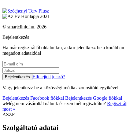
© smartclinic.hu, 2026
Bejelentkezés
Ha már regisztráltál oldalunkra, akkor jelentkezz be a korábban
megadott adataiddal
Elfelejtett jelszó?
Vagy jelentkezz be a közösségi média azonosítóid egyikével.
Bejelentkezés Facebook fiókkal
Bejelentkezés Google fiókkal
w
Még nem vásároltál nálunk és szeretnél regisztrálni?
Regisztrálj
most »
ÁSZF
Szolgáltató adatai