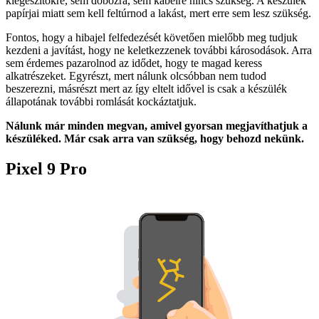
kiegészítőkre, sem dobozra, sem kábelre nincs szükség. A készülék
papírjai miatt sem kell feltúrnod a lakást, mert erre sem lesz szükség.
Fontos, hogy a hibajel felfedezését követően mielőbb meg tudjuk
kezdeni a javítást, hogy ne keletkezzenek további károsodások. Arra
sem érdemes pazarolnod az idődet, hogy te magad keress
alkatrészeket. Egyrészt, mert nálunk olcsóbban nem tudod
beszerezni, másrészt mert az így eltelt idővel is csak a készülék
állapotának további romlását kockáztatjuk.
Nálunk már minden megvan, amivel gyorsan megjavíthatjuk a
készüléked. Már csak arra van szükség, hogy behozd nekünk.
Pixel 9 Pro