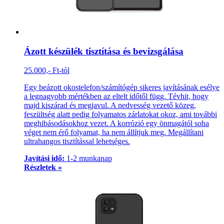
Ázott készülék tisztítása és bevizsgálása
25.000,- Ft-tól
Egy beázott okostelefon/számítógép sikeres javításának esélye
a legnagyobb mértékben az eltelt időtől függ. Tévhit, hogy
majd kiszárad és megjavul. A nedvesség vezető közeg,
feszültség alatt pedig folyamatos zárlatokat okoz, ami további
meghibásodásokhoz vezet. A korrózió egy önmagától soha
véget nem érő folyamat, ha nem állítjuk meg. Megállítani
ultrahangos tisztítással lehetséges.
Javítási idő:
1-2 munkanap
Részletek »