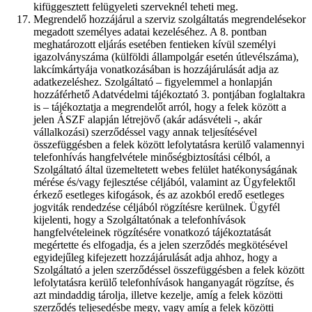
kifüggesztett felügyeleti szerveknél teheti meg.
Megrendelő hozzájárul a szerviz szolgáltatás megrendelésekor
megadott személyes adatai kezeléséhez. A 8. pontban
meghatározott eljárás esetében fentieken kívül személyi
igazolványszáma (külföldi állampolgár esetén útlevélszáma),
lakcímkártyája vonatkozásában is hozzájárulását adja az
adatkezeléshez. Szolgáltató – figyelemmel a honlapján
hozzáférhető Adatvédelmi tájékoztató 3. pontjában foglaltakra
is – tájékoztatja a megrendelőt arról, hogy a felek között a
jelen ÁSZF alapján létrejövő (akár adásvételi -, akár
vállalkozási) szerződéssel vagy annak teljesítésével
összefüggésben a felek között lefolytatásra kerülő valamennyi
telefonhívás hangfelvétele minőségbiztosítási célból, a
Szolgáltató által üzemeltetett webes felület hatékonyságának
mérése és/vagy fejlesztése céljából, valamint az Ügyfelektől
érkező esetleges kifogások, és az azokból eredő esetleges
jogviták rendedzése céljából rögzítésre kerülnek. Ügyfél
kijelenti, hogy a Szolgáltatónak a telefonhívások
hangfelvételeinek rögzítésére vonatkozó tájékoztatását
megértette és elfogadja, és a jelen szerződés megkötésével
egyidejűleg kifejezett hozzájárulását adja ahhoz, hogy a
Szolgáltató a jelen szerződéssel összefüggésben a felek között
lefolytatásra kerülő telefonhívások hanganyagát rögzítse, és
azt mindaddig tárolja, illetve kezelje, amíg a felek közötti
szerződés teljesedésbe megy, vagy amíg a felek közötti