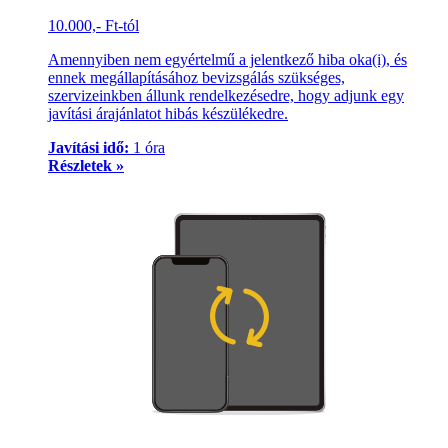
10.000,- Ft-tól
Amennyiben nem egyértelmű a jelentkező hiba oka(i), és
ennek megállapításához bevizsgálás szükséges,
szervizeinkben állunk rendelkezésedre, hogy adjunk egy
javítási árajánlatot hibás készülékedre.
Javítási idő:
1 óra
Részletek »