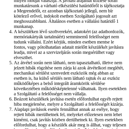
milyen módját választja. A javítási árajánlat közlése során
munkatársunk a várható elkészülési határidőről is tájékoztatja
a Megrendelőt, ez azonban tájékoztató jellegű, nem bír
kötelező erővel, indokolt esetben Szolgáltató jogosult azt
meghosszabbítani. Általános esetben a vállalási határidő 1
munkanap.
A készüléken lévő szoftverekért, adatokért (az adathordozók,
memóriakártyák tartalmáért) semminemű felelősséget nem
tudunk vállalni. Ezért kérjük, minden esetben mentse le
fontos, vagy pótolhatatlan adatait mielőtt készülékét javításra
leadja, mivel az a szervizeljárás során megsérülhet vagy
elveszthet.
Az átvétel során nem látható, nem tapasztalható, illetve nem
jelzett hibák rögzítése nem zárja ki azok átvételkori meglétét,
mechanikai sérülést szenvedett eszközök még abban az
esetben is, ha külső sérülés nem látható rajtuk és az eszköz
működőképes a belső integrált áramkörök sérülése
következtében működésképtelenné válhatnak. Ilyen esetekben
a Szolgáltató a felelősséget nem vállalja.
Beázott készülékek javítása esetén előfordulhat egyéb rejtett
hiba megjelenése, melyre a Szolgáltató a felelősségét kizárja.
Alaplapi javítások esetén fennállhat annak az esélye, hogy
rejtett hibák merülhetnek fel, melyeket előzetesen nem lehet
kimérni, csak javítás közben derülhetnek ki. Ilyen esetekben
előfordulhat, hogy a készülék akár meg is állhat, vagy teljesen