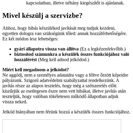
kapcsolatban, illetve néhány kiegészítőt is ajánlanak.
Mivel készülj a szervizbe?
Ahhoz, hogy hibás készüléked javítását meg tudjuk kezdeni,
egyetlen dologra van szükségünk tőled: annak hozzáférhetőségére.
Ez két módon lesz lehetséges:
gyári állapotra vissza van állítva
(Ez a legkézenfekvőbb.)
biztosítod számunkra a készülék összes funkciójához való
hozzáférést
(Meg kell adnod jelkódod.)
Miért kell megadnom a jelkódot?
Ne aggódj, nem a személyes adataidra vagy a féltve őrzött képeidre
pályázunk. Szigorú adatvédelmi szabályzattal rendelkezünk. A
javítás része az alapos tesztelés, hogy még a szétszerelés előtt
kiszűrjük az esetlegesen észre nem vett hibákat, illetve javítás után
teszteljük, hogy valóban tökéletesen működő állapotban adjuk
vissza neked.
Jelkód hiányában nem férünk hozzá a készülék összes funkciójához.