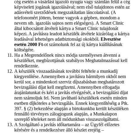
cég esetén a vásárlást igazoló nyugta vagy számlán felül a cég
képviseleti jogának igazolásával; nem első tulajdonos estén az
adásvételi szerződések megszakítatlan láncolatával. (A
telefonomért jöttem, benne vagyok a gépben, mondom a
nevem stb. igazolás sajnos nem elégséges). A Smart Clinic
által kibocsátott átvételi kártya a Smart Clinic tulajdonát
képezi. A javításra leadott készülék átvétele kizárólag a kártya
leadásával lehetséges adatbiztonsági okokból.
Elvesztése
esetén 2000 Ft
-ot számolunk fel az új kártya kiállításának
költségére.
Ha a Megrendelőnek nincs módja személyesen átvenni a
készüléket, megbízottjának szabályos Meghatalmazással kell
rendelkeznie.
A készülék visszaadásának további feltétele a munkadíj
kiegyenlítése. Amennyiben a javításra bármilyen okból nem
kerül sor, a mindenkori szerviz díjszabásban meghatározott
bevizsgálási díjat kell megfizetni. Amennyiben elfogadja
árajánlatunkat és kéri a javítás elvégzését, a bevizsgálási díjat
nem számoljuk fel. Nem javítható készülékek esetén minden
esetben díjköteles a bevizsgálás. Ennek kiegyenlítéséig a Ptk.
397. § (2) bekezdése alapján a birtokunkba került készüléken
fennálló törvényes zálogjogunk alapján, a Munkalapon
szereplő tételeket nem áll módunkban visszaszolgáltatni.
A Szolgáltató a javítás időtartamára – az Ügyfél előzetes
kérésére és a rendelkezésre álló készlet erejéig –