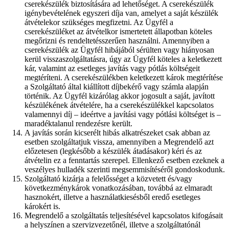
cserekészülék biztosítására ad lehetőséget. A cserekészülék
igénybevételének egyszeri díja van, amelyet a saját készülék
átvételekor szükséges megfizetni. Az Ügyfél a
cserekészüléket az átvételkor ismertetett állapotban köteles
megőrizni és rendeltetésszerűen használni. Amennyiben a
cserekészülék az Ügyfél hibájából sérülten vagy hiányosan
kerül visszaszolgáltatásra, úgy az Ügyfél köteles a keletkezett
kár, valamint az esetleges javítás vagy pótlás költségeit
megtéríteni. A cserekészülékben keletkezett károk megtérítése
a Szolgáltató által kiállított díjbekérő vagy számla alapján
történik. Az Ügyfél kizárólag akkor jogosult a saját, javított
készülékének átvételére, ha a cserekészülékkel kapcsolatos
valamennyi díj – ideértve a javítási vagy pótlási költséget is –
maradéktalanul rendezésre került.
A javítás során kicserélt hibás alkatrészeket csak abban az
esetben szolgáltatjuk vissza, amennyiben a Megrendelő azt
előzetesen (legkésőbb a készülék átadásakor) kéri és az
átvételin ez a fenntartás szerepel. Ellenkező esetben ezeknek a
veszélyes hulladék szerinti megsemmisítéséről gondoskodunk.
Szolgáltató kizárja a felelősséget a közvetett és/vagy
következménykárok vonatkozásában, továbbá az elmaradt
hasznokért, illetve a használatkiesésből eredő esetleges
károkért is.
Megrendelő a szolgáltatás teljesítésével kapcsolatos kifogásait
a helyszínen a szervizvezetőnél, illetve a szolgáltatónál