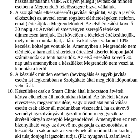
használhatatlanná válik. Az ilyen jellegű javításokat minden
esetben a Megrendelő felelősségére bízva vállaljuk.
A szolgáltatás elkészüléséről (javítási árajánlat, vagy a javítás
elkészülte) az átvétel során rögzített elérhetőségeken (telefon,
email) értesítjük a Megrendelőnket. Az első értesítést követő
30 napig az Átvételi elismervényen szereplő tételeket
díjmentesen tároljuk. Ezt követően a tételeket értékesíthetjük,
mely után a munkadíjat, a tárolási költséget valamint 10%
kezelési költséget vonunk le. Amennyiben a Megrendelő nem
elérhető, a harmadik sikertelen értesítési kísérlet időpontjától
számítandóak a fenti határidők. Az első értesítést követő 30.
nap után amennyiben a készüléket Megrendelő nem veszi át,
lebontásra kerül.
A készülék minden esetben (bevizsgálás és egyéb javítás
esetén is) legkorábban a Szolgáltató által megjelölt időpontban
vehető át.
Készüléket csak a Smart Clinic által kibocsátott átvételi
kártya ellenében áll módunkban kiadni. Az átvételi kártya
elvesztése, megsemmisülése, vagy olvashatatlanná válása
esetén csak akkor áll módunkban visszaadni, ha az átvevő
személyi igazolványával igazolt módon megegyezik az
átvételi kártyán szereplő Megrendelővel. Amennyiben ez nem
bizonyítható vagy az átvevő megtagadja az azonosítást, a
készüléket csak annak a személynek áll módunkban kiadni,
aki tulajdonjogát igazolni tudja. (Pl.: nyugtával, számlával;