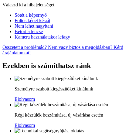
Válaszd ki a hibajelenséget
Sötét a képernyő
Foltos képet készít
Nem lehet nagyítani
Betört a lencse
Kamera használatakor lefagy
Összetett a problémád? Nem vagy biztos a megoldásban? Kérd
árajánlatunkat!
Ezekben is számíthatsz ránk
Személyre szabott kiegészítőket kínálunk
Elolvasom
Régi készülék beszámítása, új vásárlása esetén
Elolvasom