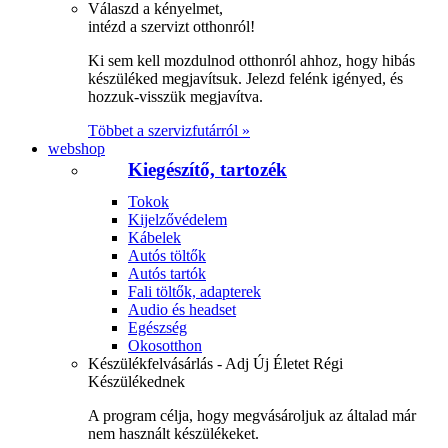
Válaszd a kényelmet,
intézd a szervizt otthonról!
Ki sem kell mozdulnod otthonról ahhoz, hogy hibás
készüléked megjavítsuk. Jelezd felénk igényed, és
hozzuk-visszük megjavítva.
Többet a szervizfutárról »
webshop
Kiegészítő, tartozék
Tokok
Kijelzővédelem
Kábelek
Autós töltők
Autós tartók
Fali töltők, adapterek
Audio és headset
Egészség
Okosotthon
Készülékfelvásárlás - Adj Új Életet Régi
Készülékednek
A program célja, hogy megvásároljuk az általad már
nem használt készülékeket.