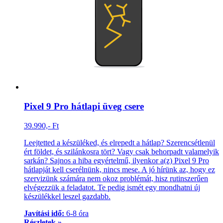
Pixel 9 Pro hátlapi üveg csere
39.990,- Ft
Leejtetted a készüléked, és elrepedt a hátlap? Szerencsétlenül
ért földet, és szilánkosra tört? Vagy csak behorpadt valamelyik
sarkán? Sajnos a hiba egyértelmű, ilyenkor a(z) Pixel 9 Pro
hátlapját kell cserélnünk, nincs mese. A jó hírünk az, hogy ez
szervizünk számára nem okoz problémát, hisz rutinszerűen
elvégezzük a feladatot. Te pedig ismét egy mondhatni új
készülékkel leszel gazdabb.
Javítási idő:
6-8 óra
Részletek »