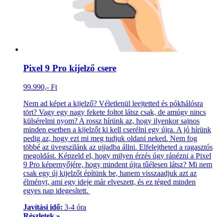
Pixel 9 Pro kijelző csere
99.990,- Ft
Nem ad képet a kijelző? Véletlenül leejtetted és pókhálósra
tört? Vagy egy nagy fekete foltot látsz csak, de amúgy nincs
külsérelmi nyom? A rossz hírünk az, hogy ilyenkor sajnos
minden esetben a kijelzőt ki kell cserélni egy újra. A jó hírünk
pedig az, hogy ezt mi meg tudjuk oldani neked. Nem fog
többé az üvegszilánk az ujjadba állni. Elfelejtheted a ragasztós
megoldást. Képzeld el, hogy milyen érzés úgy ránézni a Pixel
9 Pro képernyőjére, hogy mindent újra tűélesen látsz? Mi nem
csak egy új kijelzőt építünk be, hanem visszaadjuk azt az
élményt, ami egy ideje már elveszett, és ez téged minden
egyes nap idegesített.
Javítási idő:
3-4 óra
Részletek »