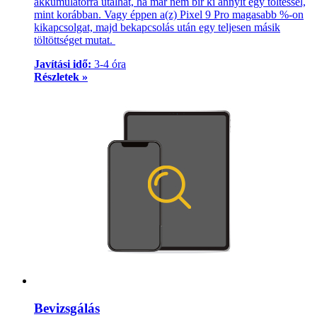
akkumulátorra utalhat, ha már nem bír ki annyit egy töltéssel,
mint korábban. Vagy éppen a(z) Pixel 9 Pro magasabb %-on
kikapcsolgat, majd bekapcsolás után egy teljesen másik
töltöttséget mutat.
Javítási idő:
3-4 óra
Részletek »
Bevizsgálás