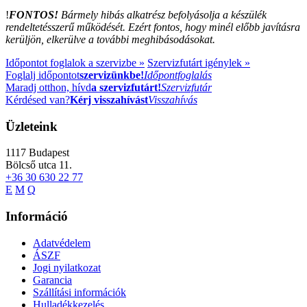
!
FONTOS!
Bármely hibás alkatrész befolyásolja a készülék
rendeltetésszerű működését. Ezért fontos, hogy minél előbb javításra
kerüljön, elkerülve a további meghibásodásokat.
Időpontot foglalok a szervizbe »
Szervizfutárt igénylek »
Foglalj időpontot
szervizünkbe!
Időpontfoglalás
Maradj otthon, hívd
a szervizfutárt!
Szervizfutár
Kérdésed van?
Kérj visszahívást
Visszahívás
Üzleteink
1117
Budapest
Bölcső utca 11.
+36 30 630 22 77
E
M
Q
Információ
Adatvédelem
ÁSZF
Jogi nyilatkozat
Garancia
Szállítási információk
Hulladékkezelés