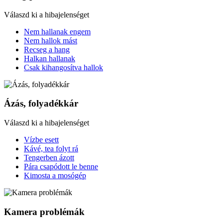
Válaszd ki a hibajelenséget
Nem hallanak engem
Nem hallok mást
Recseg a hang
Halkan hallanak
Csak kihangosítva hallok
Ázás, folyadékkár
Válaszd ki a hibajelenséget
Vízbe esett
Kávé, tea folyt rá
Tengerben ázott
Pára csapódott le benne
Kimosta a mosógép
Kamera problémák