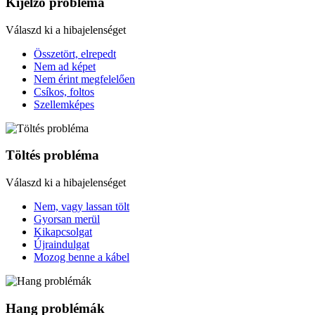
Kijelző probléma
Válaszd ki a hibajelenséget
Összetört, elrepedt
Nem ad képet
Nem érint megfelelően
Csíkos, foltos
Szellemképes
Töltés probléma
Válaszd ki a hibajelenséget
Nem, vagy lassan tölt
Gyorsan merül
Kikapcsolgat
Újraindulgat
Mozog benne a kábel
Hang problémák