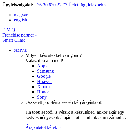
Ügyfélszolgálat:
+36 30 630 22 77
Üzleti ügyfeleknek »
magyar
english
E
M
Q
Franchise partner »
Smart Clinic
szerviz
Milyen készülékkel van gond?
Válaszd ki a márkát!
Apple
Samsung
Google
Huawei
Xiaomi
Honor
Sony
Összetett probléma esetén kérj árajánlatot!
Ha több sebből is vérzik a készüléked, akkor akár egy
kedvezményesebb árajánlatot is tudunk adni számodra.
Árajánlatot kérek »