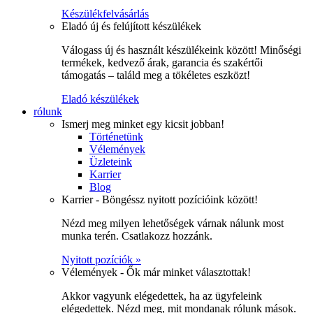
Készülékfelvásárlás
Eladó új és felújított készülékek
Válogass új és használt készülékeink között! Minőségi
termékek, kedvező árak, garancia és szakértői
támogatás – találd meg a tökéletes eszközt!
Eladó készülékek
rólunk
Ismerj meg minket egy kicsit jobban!
Történetünk
Vélemények
Üzleteink
Karrier
Blog
Karrier - Böngéssz nyitott pozícióink között!
Nézd meg milyen lehetőségek várnak nálunk most
munka terén. Csatlakozz hozzánk.
Nyitott pozíciók »
Vélemények - Ők már minket választottak!
Akkor vagyunk elégedettek, ha az ügyfeleink
elégedettek. Nézd meg, mit mondanak rólunk mások.