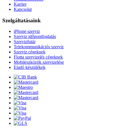
Karrier
Kapcsolat
Szolgáltatásaink
iPhone szerviz
Szerviz időpontfoglalás
Szervizfutár
Telekommunikációs szerviz
Szerviz cégeknek
Flotta szervizelés cégeknek
Mobileszközök szervizelése
Eladó készülékek