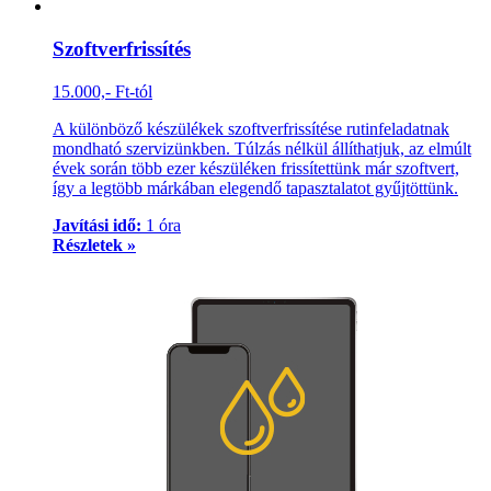
Szoftverfrissítés
15.000,- Ft-tól
A különböző készülékek szoftverfrissítése rutinfeladatnak
mondható szervizünkben. Túlzás nélkül állíthatjuk, az elmúlt
évek során több ezer készüléken frissítettünk már szoftvert,
így a legtöbb márkában elegendő tapasztalatot gyűjtöttünk.
Javítási idő:
1 óra
Részletek »