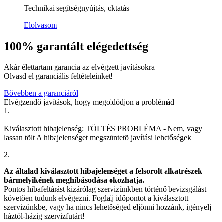
Technikai segítségnyújtás, oktatás
Elolvasom
100% garantált elégedettség
Akár élettartam garancia az elvégzett javításokra
Olvasd el garanciális feltételeinket!
Bővebben a garanciáról
Elvégzendő javítások, hogy megoldódjon a problémád
1.
Kiválasztott hibajelenség:
TÖLTÉS PROBLÉMA
-
Nem, vagy
lassan tölt
A hibajelenséget megszüntetõ javítási lehetőségek
2.
Az általad kiválasztott hibajelenséget a felsorolt alkatrészek
bármelyikének meghibásodása okozhatja.
Pontos hibafeltárást kizárólag szervizünkben történő bevizsgálást
követően tudunk elvégezni. Foglalj időpontot a kiválasztott
szervizünkbe, vagy ha nincs lehetőséged eljönni hozzánk, igényelj
háztól-házig szervizfutárt!