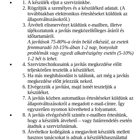
A készülék eljut a szervizünkbe.
Rögzítjük a személyes és a készüléked adatait. (A
továbbiakban elektronikus értesítéseket küldünk az
állapotváltozásokról.)
Átvételi elismervényt küldünk e-mailben, illetve
tájékoztatunk a javítás megközelítőleges áráról és
időtartamáról.
A javítások 75-80%-a órán belül elkészül, az esetek
fennmaradó 10-15%-ában 1-2 nap, bonyolult
problémák vagy egyedi alkatrészigény esetén (5-10%)
1-2 hét is lehet.
Szerviztechnikusaink a javítás megkezdése előtt
teljeskörűen tesztelik a készüléket.
Ha más meghibásodást is találunk, azt még a javítás
megkezdése előtt jelezzük neked.
Elvégezzük a javítást, majd ismét teszteljük a
készüléket.
A javítás közben automatikus értesítéseket küldünk az
állapotváltozásokról a megadott e-mail-címre. Így
egyszerűen nyomon követheted a folyamatot.
A javítás elvégzéséről szintén e-mailben értesítünk,
hogy a készülék átvehető – vagy futárrendelés esetén
átadtuk a szervizfutárnak.
Átvételkor kollégáink a megjavított készülék mellett
hasznos tanácsokat is adnak a készülékhasználattal