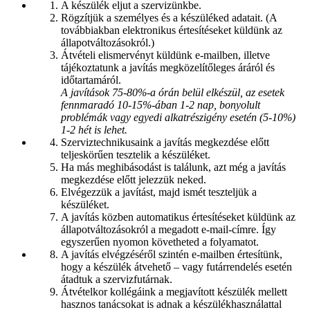
A készülék eljut a szervizünkbe.
Rögzítjük a személyes és a készüléked adatait. (A
továbbiakban elektronikus értesítéseket küldünk az
állapotváltozásokról.)
Átvételi elismervényt küldünk e-mailben, illetve
tájékoztatunk a javítás megközelítőleges áráról és
időtartamáról.
A javítások 75-80%-a órán belül elkészül, az esetek
fennmaradó 10-15%-ában 1-2 nap, bonyolult
problémák vagy egyedi alkatrészigény esetén (5-10%)
1-2 hét is lehet.
Szerviztechnikusaink a javítás megkezdése előtt
teljeskörűen tesztelik a készüléket.
Ha más meghibásodást is találunk, azt még a javítás
megkezdése előtt jelezzük neked.
Elvégezzük a javítást, majd ismét teszteljük a
készüléket.
A javítás közben automatikus értesítéseket küldünk az
állapotváltozásokról a megadott e-mail-címre. Így
egyszerűen nyomon követheted a folyamatot.
A javítás elvégzéséről szintén e-mailben értesítünk,
hogy a készülék átvehető – vagy futárrendelés esetén
átadtuk a szervizfutárnak.
Átvételkor kollégáink a megjavított készülék mellett
hasznos tanácsokat is adnak a készülékhasználattal