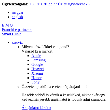
Ügyfélszolgálat:
+36 30 630 22 77
Üzleti ügyfeleknek »
magyar
english
E
M
Q
Franchise partner »
Smart Clinic
szerviz
Milyen készülékkel van gond?
Válaszd ki a márkát!
Apple
Samsung
Google
Huawei
Xiaomi
Honor
Sony
Összetett probléma esetén kérj árajánlatot!
Ha több sebből is vérzik a készüléked, akkor akár egy
kedvezményesebb árajánlatot is tudunk adni számodra.
Árajánlatot kérek »