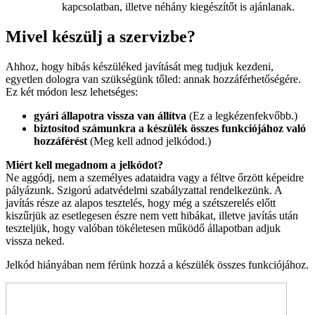
kapcsolatban, illetve néhány kiegészítőt is ajánlanak.
Mivel készülj a szervizbe?
Ahhoz, hogy hibás készüléked javítását meg tudjuk kezdeni,
egyetlen dologra van szükségünk tőled: annak hozzáférhetőségére.
Ez két módon lesz lehetséges:
gyári állapotra vissza van állítva
(Ez a legkézenfekvőbb.)
biztosítod számunkra a készülék összes funkciójához való
hozzáférést
(Meg kell adnod jelkódod.)
Miért kell megadnom a jelkódot?
Ne aggódj, nem a személyes adataidra vagy a féltve őrzött képeidre
pályázunk. Szigorú adatvédelmi szabályzattal rendelkezünk. A
javítás része az alapos tesztelés, hogy még a szétszerelés előtt
kiszűrjük az esetlegesen észre nem vett hibákat, illetve javítás után
teszteljük, hogy valóban tökéletesen működő állapotban adjuk
vissza neked.
Jelkód hiányában nem férünk hozzá a készülék összes funkciójához.