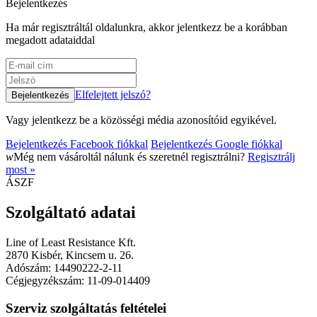
Bejelentkezés
Ha már regisztráltál oldalunkra, akkor jelentkezz be a korábban
megadott adataiddal
Elfelejtett jelszó?
Vagy jelentkezz be a közösségi média azonosítóid egyikével.
Bejelentkezés Facebook fiókkal
Bejelentkezés Google fiókkal
w
Még nem vásároltál nálunk és szeretnél regisztrálni?
Regisztrálj
most »
ÁSZF
Szolgáltató adatai
Line of Least Resistance Kft.
2870 Kisbér, Kincsem u. 26.
Adószám: 14490222-2-11
Cégjegyzékszám: 11-09-014409
Szerviz szolgáltatás feltételei