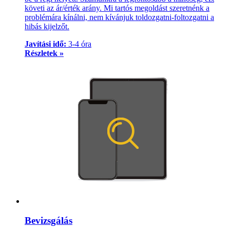
követi az ár/érték arány. Mi tartós megoldást szeretnénk a
problémára kínálni, nem kívánjuk toldozgatni-foltozgatni a
hibás kijelzőt.
Javítási idő:
3-4 óra
Részletek »
Bevizsgálás