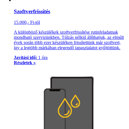
Szoftverfrissítés
15.000,- Ft-tól
A különböző készülékek szoftverfrissítése rutinfeladatnak
mondható szervizünkben. Túlzás nélkül állíthatjuk, az elmúlt
évek során több ezer készüléken frissítettünk már szoftvert,
így a legtöbb márkában elegendő tapasztalatot gyűjtöttünk.
Javítási idő:
1 óra
Részletek »