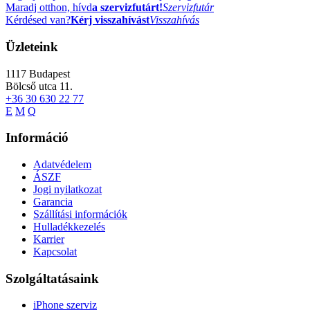
Maradj otthon, hívd
a szervizfutárt!
Szervizfutár
Kérdésed van?
Kérj visszahívást
Visszahívás
Üzleteink
1117
Budapest
Bölcső utca 11.
+36 30 630 22 77
E
M
Q
Információ
Adatvédelem
ÁSZF
Jogi nyilatkozat
Garancia
Szállítási információk
Hulladékkezelés
Karrier
Kapcsolat
Szolgáltatásaink
iPhone szerviz