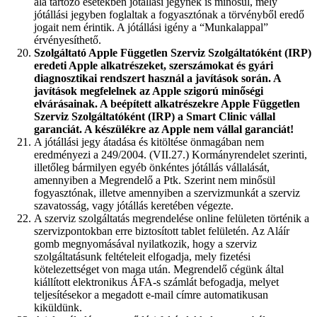
alá tartozó esetekben jótállási jegynek is minősül, mely
jótállási jegyben foglaltak a fogyasztónak a törvényből eredő
jogait nem érintik. A jótállási igény a “Munkalappal”
érvényesíthető.
Szolgáltató Apple Független Szerviz Szolgáltatóként (IRP)
eredeti Apple alkatrészeket, szerszámokat és gyári
diagnosztikai rendszert használ a javítások során. A
javítások megfelelnek az Apple szigorú minőségi
elvárásainak. A beépített alkatrészekre Apple Független
Szerviz Szolgáltatóként (IRP) a Smart Clinic vállal
garanciát. A készülékre az Apple nem vállal garanciát!
A jótállási jegy átadása és kitöltése önmagában nem
eredményezi a 249/2004. (VII.27.) Kormányrendelet szerinti,
illetőleg bármilyen egyéb önkéntes jótállás vállalását,
amennyiben a Megrendelő a Ptk. Szerint nem minősül
fogyasztónak, illetve amennyiben a szervizmunkát a szerviz
szavatosság, vagy jótállás keretében végezte.
A szerviz szolgáltatás megrendelése online felületen történik a
szervizpontokban erre biztosított tablet felületén. Az Aláír
gomb megnyomásával nyilatkozik, hogy a szerviz
szolgáltatásunk feltételeit elfogadja, mely fizetési
kötelezettséget von maga után. Megrendelő cégünk által
kiállított elektronikus ÁFA-s számlát befogadja, melyet
teljesítésekor a megadott e-mail címre automatikusan
kiküldünk.