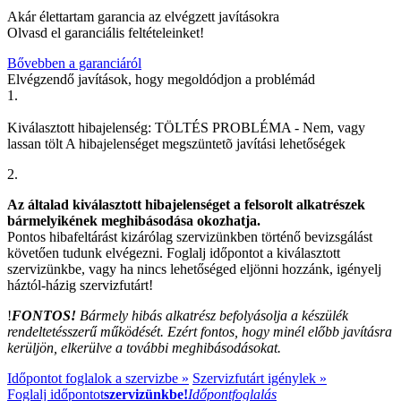
Akár élettartam garancia az elvégzett javításokra
Olvasd el garanciális feltételeinket!
Bővebben a garanciáról
Elvégzendő javítások, hogy megoldódjon a problémád
1.
Kiválasztott hibajelenség:
TÖLTÉS PROBLÉMA
-
Nem, vagy
lassan tölt
A hibajelenséget megszüntetõ javítási lehetőségek
2.
Az általad kiválasztott hibajelenséget a felsorolt alkatrészek
bármelyikének meghibásodása okozhatja.
Pontos hibafeltárást kizárólag szervizünkben történő bevizsgálást
követően tudunk elvégezni. Foglalj időpontot a kiválasztott
szervizünkbe, vagy ha nincs lehetőséged eljönni hozzánk, igényelj
háztól-házig szervizfutárt!
!
FONTOS!
Bármely hibás alkatrész befolyásolja a készülék
rendeltetésszerű működését. Ezért fontos, hogy minél előbb javításra
kerüljön, elkerülve a további meghibásodásokat.
Időpontot foglalok a szervizbe »
Szervizfutárt igénylek »
Foglalj időpontot
szervizünkbe!
Időpontfoglalás