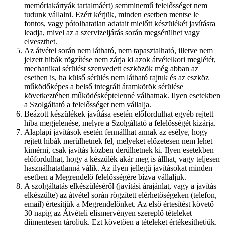
memóriakártyák tartalmáért) semminemű felelősséget nem
tudunk vállalni. Ezért kérjük, minden esetben mentse le
fontos, vagy pótolhatatlan adatait mielőtt készülékét javításra
leadja, mivel az a szervizeljárás során megsérülhet vagy
elveszthet.
Az átvétel során nem látható, nem tapasztalható, illetve nem
jelzett hibák rögzítése nem zárja ki azok átvételkori meglétét,
mechanikai sérülést szenvedett eszközök még abban az
esetben is, ha külső sérülés nem látható rajtuk és az eszköz
működőképes a belső integrált áramkörök sérülése
következtében működésképtelenné válhatnak. Ilyen esetekben
a Szolgáltató a felelősséget nem vállalja.
Beázott készülékek javítása esetén előfordulhat egyéb rejtett
hiba megjelenése, melyre a Szolgáltató a felelősségét kizárja.
Alaplapi javítások esetén fennállhat annak az esélye, hogy
rejtett hibák merülhetnek fel, melyeket előzetesen nem lehet
kimérni, csak javítás közben derülhetnek ki. Ilyen esetekben
előfordulhat, hogy a készülék akár meg is állhat, vagy teljesen
használhatatlanná válik. Az ilyen jellegű javításokat minden
esetben a Megrendelő felelősségére bízva vállaljuk.
A szolgáltatás elkészüléséről (javítási árajánlat, vagy a javítás
elkészülte) az átvétel során rögzített elérhetőségeken (telefon,
email) értesítjük a Megrendelőnket. Az első értesítést követő
30 napig az Átvételi elismervényen szereplő tételeket
díjmentesen tároljuk. Ezt követően a tételeket értékesíthetjük,