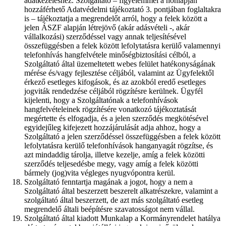
adatkezeléshez. Szolgáltató – figyelemmel a honlapján
hozzáférhető Adatvédelmi tájékoztató 3. pontjában foglaltakra
is – tájékoztatja a megrendelőt arról, hogy a felek között a
jelen ÁSZF alapján létrejövő (akár adásvételi -, akár
vállalkozási) szerződéssel vagy annak teljesítésével
összefüggésben a felek között lefolytatásra kerülő valamennyi
telefonhívás hangfelvétele minőségbiztosítási célból, a
Szolgáltató által üzemeltetett webes felület hatékonyságának
mérése és/vagy fejlesztése céljából, valamint az Ügyfelektől
érkező esetleges kifogások, és az azokból eredő esetleges
jogviták rendedzése céljából rögzítésre kerülnek. Ügyfél
kijelenti, hogy a Szolgáltatónak a telefonhívások
hangfelvételeinek rögzítésére vonatkozó tájékoztatását
megértette és elfogadja, és a jelen szerződés megkötésével
egyidejűleg kifejezett hozzájárulását adja ahhoz, hogy a
Szolgáltató a jelen szerződéssel összefüggésben a felek között
lefolytatásra kerülő telefonhívások hanganyagát rögzítse, és
azt mindaddig tárolja, illetve kezelje, amíg a felek közötti
szerződés teljesedésbe megy, vagy amíg a felek közötti
bármely (jog)vita végleges nyugvópontra kerül.
Szolgáltató fenntartja magának a jogot, hogy a nem a
Szolgáltató által beszerzett beszerelt alkatrészekre, valamint a
szolgáltató által beszerzett, de azt más szolgáltató esetleg
megrendelő általi beépítésre szavatosságot nem vállal.
Szolgáltató által kiadott Munkalap a Kormányrendelet hatálya