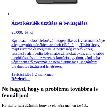
Ázott készülék tisztítása és bevizsgálása
25.000,- Ft-tól
Egy beázott okostelefon/számítógép sikeres javításának esélye
a legnagyobb mértékben az eltelt időtől függ. Tévhit, hogy
majd kiszárad és megjavul. A nedvesség vezető közeg,
feszültség alatt pedig folyamatos zárlatokat okoz, ami további
meghibásodásokhoz vezet. A korrózió egy önmagától soha
véget nem érő folyamat, ha nem állítjuk meg. Megállítani
ultrahangos tisztítással lehetséges.
Javítási idő:
1-2 munkanap
Részletek »
Ne hagyd, hogy a probléma továbbra is
fennálljon!
Keresd fel szervizünket, hogy az élet újra menjen tovább.