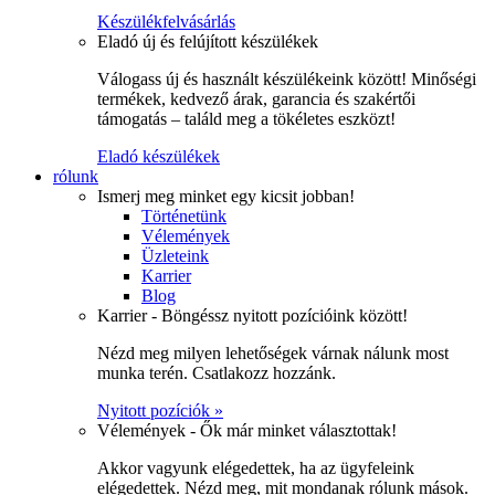
Készülékfelvásárlás
Eladó új és felújított készülékek
Válogass új és használt készülékeink között! Minőségi
termékek, kedvező árak, garancia és szakértői
támogatás – találd meg a tökéletes eszközt!
Eladó készülékek
rólunk
Ismerj meg minket egy kicsit jobban!
Történetünk
Vélemények
Üzleteink
Karrier
Blog
Karrier - Böngéssz nyitott pozícióink között!
Nézd meg milyen lehetőségek várnak nálunk most
munka terén. Csatlakozz hozzánk.
Nyitott pozíciók »
Vélemények - Ők már minket választottak!
Akkor vagyunk elégedettek, ha az ügyfeleink
elégedettek. Nézd meg, mit mondanak rólunk mások.