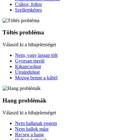
Csíkos, foltos
Szellemképes
Töltés probléma
Válaszd ki a hibajelenséget
Nem, vagy lassan tölt
Gyorsan merül
Kikapcsolgat
Újraindulgat
Mozog benne a kábel
Hang problémák
Válaszd ki a hibajelenséget
Nem hallanak engem
Nem hallok mást
Recseg a hang