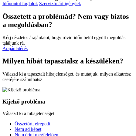
Időpontot foglalok
Szervizfutárt igénylek
Összetett a problémád? Nem vagy biztos
a megoldásban?
Kérj részletes árajánlatot, hogy rövid időn belül együtt megoldást
találjunk rá.
Árajánlatérés
Milyen hibát tapasztalsz a készüléken?
Válaszd ki a tapasztalt hibajelenséget, és mutatjuk, milyen alkatrész
cseréjére számíthatsz
Kijelző probléma
Válaszd ki a hibajelenséget
Összetört, elrepedt
Nem ad képet
Nem érint megfelelően