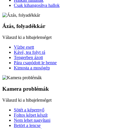
Halkan hallanak
Csak kihangosítva hallok
Ázás, folyadékkár
Válaszd ki a hibajelenséget
Vízbe esett
Kávé, tea folyt rá
Tengerben ázott
Pára csapódott le benne
Kimosta a mosógép
Kamera problémák
Válaszd ki a hibajelenséget
Sötét a képernyő
Foltos képet készít
Nem lehet nagyítani
Betört a lencse