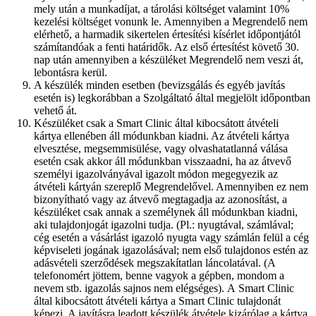
mely után a munkadíjat, a tárolási költséget valamint 10%
kezelési költséget vonunk le. Amennyiben a Megrendelő nem
elérhető, a harmadik sikertelen értesítési kísérlet időpontjától
számítandóak a fenti határidők. Az első értesítést követő 30.
nap után amennyiben a készüléket Megrendelő nem veszi át,
lebontásra kerül.
A készülék minden esetben (bevizsgálás és egyéb javítás
esetén is) legkorábban a Szolgáltató által megjelölt időpontban
vehető át.
Készüléket csak a Smart Clinic által kibocsátott átvételi
kártya ellenében áll módunkban kiadni. Az átvételi kártya
elvesztése, megsemmisülése, vagy olvashatatlanná válása
esetén csak akkor áll módunkban visszaadni, ha az átvevő
személyi igazolványával igazolt módon megegyezik az
átvételi kártyán szereplő Megrendelővel. Amennyiben ez nem
bizonyítható vagy az átvevő megtagadja az azonosítást, a
készüléket csak annak a személynek áll módunkban kiadni,
aki tulajdonjogát igazolni tudja. (Pl.: nyugtával, számlával;
cég esetén a vásárlást igazoló nyugta vagy számlán felül a cég
képviseleti jogának igazolásával; nem első tulajdonos estén az
adásvételi szerződések megszakítatlan láncolatával. (A
telefonomért jöttem, benne vagyok a gépben, mondom a
nevem stb. igazolás sajnos nem elégséges). A Smart Clinic
által kibocsátott átvételi kártya a Smart Clinic tulajdonát
képezi. A javításra leadott készülék átvétele kizárólag a kártya