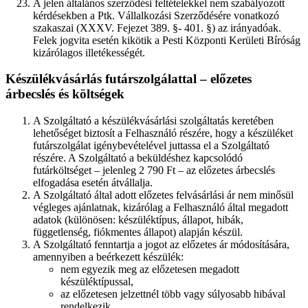
A jelen általános szerződési feltételekkel nem szabályozott
kérdésekben a Ptk. Vállalkozási Szerződésére vonatkozó
szakaszai (XXXV. Fejezet 389. §- 401. §) az irányadóak.
Felek jogvita esetén kikötik a Pesti Központi Kerületi Bíróság
kizárólagos illetékességét.
Készülékvásárlás futárszolgálattal – előzetes
árbecslés és költségek
A Szolgáltató a készülékvásárlási szolgáltatás keretében
lehetőséget biztosít a Felhasználó részére, hogy a készüléket
futárszolgálat igénybevételével juttassa el a Szolgáltató
részére. A Szolgáltató a beküldéshez kapcsolódó
futárköltséget – jelenleg 2 790 Ft – az előzetes árbecslés
elfogadása esetén átvállalja.
A Szolgáltató által adott előzetes felvásárlási ár nem minősül
végleges ajánlatnak, kizárólag a Felhasználó által megadott
adatok (különösen: készüléktípus, állapot, hibák,
függetlenség, fiókmentes állapot) alapján készül.
A Szolgáltató fenntartja a jogot az előzetes ár módosítására,
amennyiben a beérkezett készülék:
nem egyezik meg az előzetesen megadott
készüléktípussal,
az előzetesen jelzettnél több vagy súlyosabb hibával
rendelkezik,