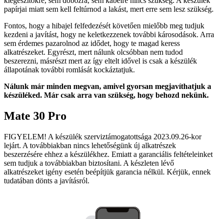
kiegészítőkre, sem dobozra, sem kábelre nincs szükség. A készülék
papírjai miatt sem kell feltúrnod a lakást, mert erre sem lesz szükség.
Fontos, hogy a hibajel felfedezését követően mielőbb meg tudjuk
kezdeni a javítást, hogy ne keletkezzenek további károsodások. Arra
sem érdemes pazarolnod az idődet, hogy te magad keress
alkatrészeket. Egyrészt, mert nálunk olcsóbban nem tudod
beszerezni, másrészt mert az így eltelt idővel is csak a készülék
állapotának további romlását kockáztatjuk.
Nálunk már minden megvan, amivel gyorsan megjavíthatjuk a
készüléked. Már csak arra van szükség, hogy behozd nekünk.
Mate 30 Pro
FIGYELEM! A készülék szerviztámogatottsága 2023.09.26-kor
lejárt. A továbbiakban nincs lehetőségünk új alkatrészek
beszerzésére ehhez a készülékhez. Emiatt a garanciális feltételeinket
sem tudjuk a továbbiakban biztosítani. A készleten lévő
alkatrészeket igény esetén beépítjük garancia nélkül. Kérjük, ennek
tudatában dönts a javításról.