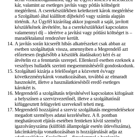
kár, valamint az esetleges javítás vagy pótlás költségeit
megtéríteni. A cserekészülékben keletkezett károk megtérítése
a Szolgáltató által kiállított díjbekérő vagy számla alapján
történik. Az Ügyfél kizárólag akkor jogosult a saját, javított
készülékének átvételére, ha a cserekészülékkel kapcsolatos
valamennyi díj – ideértve a javítási vagy pótlási költséget is –
maradéktalanul rendezésre került.
A javítás során kicserélt hibás alkatrészeket csak abban az
esetben szolgáltatjuk vissza, amennyiben a Megrendelő azt
előzetesen (legkésőbb a készülék átadásakor) kéri és az
átvételin ez a fenntartás szerepel. Ellenkező esetben ezeknek a
veszélyes hulladék szerinti megsemmisítéséről gondoskodunk.
Szolgáltató kizárja a felelősséget a közvetett és/vagy
következménykárok vonatkozásában, továbbá az elmaradt
hasznokért, illetve a használatkiesésből eredő esetleges
károkért is.
Megrendelő a szolgáltatás teljesítésével kapcsolatos kifogásait
a helyszínen a szervizvezetőnél, illetve a szolgáltatónál
kifüggesztett felügyeleti szerveknél teheti meg.
Megrendelő hozzájárul a szerviz szolgáltatás megrendelésekor
megadott személyes adatai kezeléséhez. A 8. pontban
meghatározott eljárás esetében fentieken kívül személyi
igazolványszáma (külföldi állampolgár esetén útlevélszáma),
lakcímkártyája vonatkozásában is hozzájárulását adja az