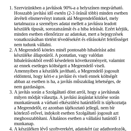
Szervizünkben a javítások 90%-a a helyszínen megvárható.
Hosszabb javítási idő esetén (2-3 óránál több) minden esetben
átvételi elismervényt iratunk alá Megrendelőinkkel, mely
tartalmazza a személyes adatai mellett a javításra leadott
készülék típusát, sorozatszámát és a hiba leírását. Ezért kérjük,
minden esetben ellenőrizze az adatokat, mert a bejegyzések
vonatkozásában történt tévedésekért és elírásokért felelősséget
nem tudunk vállalni.
A Megrendelő köteles minél pontosabb hibaleírást adni
készüléke állapotáról. A pontatlan, vagy valótlan
hibaleírásokból eredő késedelem következményeit, valamint
az ennek esetleges költségeit a Megrendelő viseli.
Amennyiben a készülék javítható, a Megrendelő jogosult
eldönteni, hogy kéri-e a javítást és viseli ennek költségét
abban az esetben is ha, a javítás műszakilag lehetséges, de
nem gazdaságos.
A javítás során a Szolgáltató dönt arról, hogy a javításnak
milyen módját választja. A javítási árajánlat közlése során
munkatársunk a várható elkészülési határidőről is tájékoztatja
a Megrendelőt, ez azonban tájékoztató jellegű, nem bír
kötelező erővel, indokolt esetben Szolgáltató jogosult azt
meghosszabbítani. Általános esetben a vállalási határidő 1
munkanap.
A készüléken lévő szoftverekért, adatokért (az adathordozók,