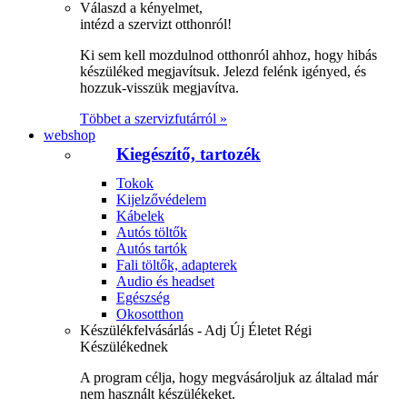
Válaszd a kényelmet,
intézd a szervizt otthonról!
Ki sem kell mozdulnod otthonról ahhoz, hogy hibás
készüléked megjavítsuk. Jelezd felénk igényed, és
hozzuk-visszük megjavítva.
Többet a szervizfutárról »
webshop
Kiegészítő, tartozék
Tokok
Kijelzővédelem
Kábelek
Autós töltők
Autós tartók
Fali töltők, adapterek
Audio és headset
Egészség
Okosotthon
Készülékfelvásárlás - Adj Új Életet Régi
Készülékednek
A program célja, hogy megvásároljuk az általad már
nem használt készülékeket.