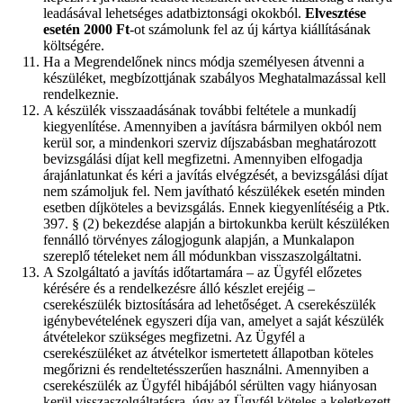
leadásával lehetséges adatbiztonsági okokból.
Elvesztése
esetén 2000 Ft
-ot számolunk fel az új kártya kiállításának
költségére.
Ha a Megrendelőnek nincs módja személyesen átvenni a
készüléket, megbízottjának szabályos Meghatalmazással kell
rendelkeznie.
A készülék visszaadásának további feltétele a munkadíj
kiegyenlítése. Amennyiben a javításra bármilyen okból nem
kerül sor, a mindenkori szerviz díjszabásban meghatározott
bevizsgálási díjat kell megfizetni. Amennyiben elfogadja
árajánlatunkat és kéri a javítás elvégzését, a bevizsgálási díjat
nem számoljuk fel. Nem javítható készülékek esetén minden
esetben díjköteles a bevizsgálás. Ennek kiegyenlítéséig a Ptk.
397. § (2) bekezdése alapján a birtokunkba került készüléken
fennálló törvényes zálogjogunk alapján, a Munkalapon
szereplő tételeket nem áll módunkban visszaszolgáltatni.
A Szolgáltató a javítás időtartamára – az Ügyfél előzetes
kérésére és a rendelkezésre álló készlet erejéig –
cserekészülék biztosítására ad lehetőséget. A cserekészülék
igénybevételének egyszeri díja van, amelyet a saját készülék
átvételekor szükséges megfizetni. Az Ügyfél a
cserekészüléket az átvételkor ismertetett állapotban köteles
megőrizni és rendeltetésszerűen használni. Amennyiben a
cserekészülék az Ügyfél hibájából sérülten vagy hiányosan
kerül visszaszolgáltatásra, úgy az Ügyfél köteles a keletkezett