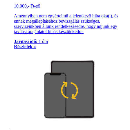
10.000,- Ft-tól
Amennyiben nem egyértelmű a jelentkező hiba oka(i), és
ennek megállapításához bevizsgálás szükséges,
szervizeinkben állunk rendelkezésedre, hogy adjunk egy
javítási árajánlatot hibás készülékedre.
Javítási idő:
1 óra
Részletek »