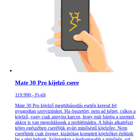
Mate 30 Pro kijelző csere
119.990,- Ft-tól
Mate 30 Pro kijelző meghibásodás esetén keresd fel
nyugodtan szervizünket. Ha összetört, nem ad képet, csíkos a
kijelző, vagy csak annyira karcos, hogy már bántja a szemed,
akkor is van megoldásunk a problémádra. A hibás alkatrészt
teljes egészében cseréljük gyári minőségű kijelzőre. Nem
cserélünk csak üveget, kizárólag komplett kijelzőket építünk
be a régi helyett. Számunkra a legfontosabb a minőség, ezt