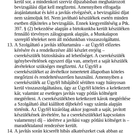
kerül sor, a mindenkori szerviz díjszabásban meghatározott
bevizsgálási díjat kell megfizetni. Amennyiben elfogadja
árajánlatunkat és kéri a javítás elvégzését, a bevizsgálási díjat
nem számoljuk fel. Nem javítható készülékek esetén minden
esetben díjköteles a bevizsgálás. Ennek kiegyenlítéséig a Ptk.
397. § (2) bekezdése alapján a birtokunkba került készüléken
fennálló törvényes zálogjogunk alapján, a Munkalapon
szereplő tételeket nem áll módunkban visszaszolgáltatni.
A Szolgáltató a javítás időtartamára – az Ügyfél előzetes
kérésére és a rendelkezésre álló készlet erejéig –
cserekészülék biztosítására ad lehetőséget. A cserekészülék
igénybevételének egyszeri díja van, amelyet a saját készülék
átvételekor szükséges megfizetni. Az Ügyfél a
cserekészüléket az átvételkor ismertetett állapotban köteles
megőrizni és rendeltetésszerűen használni. Amennyiben a
cserekészülék az Ügyfél hibájából sérülten vagy hiányosan
kerül visszaszolgáltatásra, úgy az Ügyfél köteles a keletkezett
kár, valamint az esetleges javítás vagy pótlás költségeit
megtéríteni. A cserekészülékben keletkezett károk megtérítése
a Szolgáltató által kiállított díjbekérő vagy számla alapján
történik. Az Ügyfél kizárólag akkor jogosult a saját, javított
készülékének átvételére, ha a cserekészülékkel kapcsolatos
valamennyi díj – ideértve a javítási vagy pótlási költséget is –
maradéktalanul rendezésre került.
A javítás során kicserélt hibás alkatrészeket csak abban az