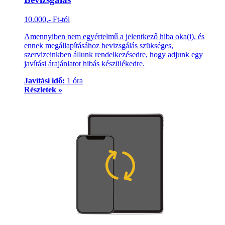
10.000,- Ft-tól
Amennyiben nem egyértelmű a jelentkező hiba oka(i), és
ennek megállapításához bevizsgálás szükséges,
szervizeinkben állunk rendelkezésedre, hogy adjunk egy
javítási árajánlatot hibás készülékedre.
Javítási idő:
1 óra
Részletek »