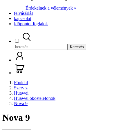
Érdekelnek a vélemények »
felvásárlás
kapcsolat
Időpontot foglalok
Keresés
Főoldal
Szerviz
Huawei
Huawei okostelefonok
Nova 9
Nova 9