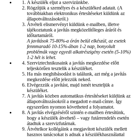
A készülék eljut a szervizünkbe.
Rögzítjük a személyes és a készüléked adatait. (A
továbbiakban elektronikus értesítéseket küldünk az
állapotváltozásokról.)
Átvételi elismervényt küldünk e-mailben, illetve
tájékoztatunk a javítás megközelítőleges áráról és
időtartamáról.
A javítások 75-80%-a órán belül elkészül, az esetek
fennmaradó 10-15%-ában 1-2 nap, bonyolult
problémák vagy egyedi alkatrészigény esetén (5-10%)
1-2 hét is lehet.
Szerviztechnikusaink a javítás megkezdése előtt
teljeskörűen tesztelik a készüléket.
Ha más meghibásodást is találunk, azt még a javítás
megkezdése előtt jelezzük neked.
Elvégezzük a javítást, majd ismét teszteljük a
készüléket.
A javítás közben automatikus értesítéseket küldünk az
állapotváltozásokról a megadott e-mail-címre. Így
egyszerűen nyomon követheted a folyamatot.
A javítás elvégzéséről szintén e-mailben értesítünk,
hogy a készülék átvehető – vagy futárrendelés esetén
átadtuk a szervizfutárnak.
Átvételkor kollégáink a megjavított készülék mellett
hasznos tanácsokat is adnak a készülékhasználattal