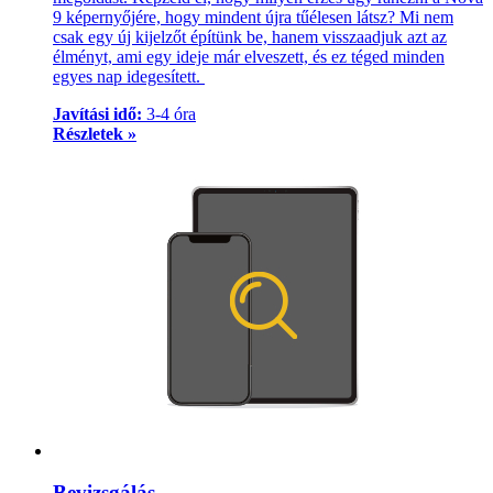
9 képernyőjére, hogy mindent újra tűélesen látsz? Mi nem
csak egy új kijelzőt építünk be, hanem visszaadjuk azt az
élményt, ami egy ideje már elveszett, és ez téged minden
egyes nap idegesített.
Javítási idő:
3-4 óra
Részletek »
Bevizsgálás