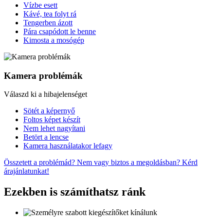
Vízbe esett
Kávé, tea folyt rá
Tengerben ázott
Pára csapódott le benne
Kimosta a mosógép
Kamera problémák
Válaszd ki a hibajelenséget
Sötét a képernyő
Foltos képet készít
Nem lehet nagyítani
Betört a lencse
Kamera használatakor lefagy
Összetett a problémád? Nem vagy biztos a megoldásban? Kérd
árajánlatunkat!
Ezekben is számíthatsz ránk