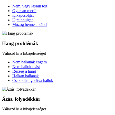
Nem, vagy lassan tölt
Gyorsan merül
Kikapcsolgat
Újraindulgat
Mozog benne a kábel
Hang problémák
Válaszd ki a hibajelenséget
Nem hallanak engem
Nem hallok mást
Recseg a hang
Halkan hallanak
Csak kihangosítva hallok
Ázás, folyadékkár
Válaszd ki a hibajelenséget