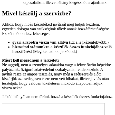
kapcsolatban, illetve néhány kiegészítőt is ajánlanak.
Mivel készülj a szervizbe?
Ahhoz, hogy hibás készüléked javítását meg tudjuk kezdeni,
egyetlen dologra van szükségünk tőled: annak hozzáférhetőségére.
Ez két módon lesz lehetséges:
gyári állapotra vissza van állítva
(Ez a legkézenfekvőbb.)
biztosítod számunkra a készülék összes funkciójához való
hozzáférést
(Meg kell adnod jelkódod.)
Miért kell megadnom a jelkódot?
Ne aggódj, nem a személyes adataidra vagy a féltve őrzött képeidre
pályázunk. Szigorú adatvédelmi szabályzattal rendelkezünk. A
javítás része az alapos tesztelés, hogy még a szétszerelés előtt
kiszűrjük az esetlegesen észre nem vett hibákat, illetve javítás után
teszteljük, hogy valóban tökéletesen működő állapotban adjuk
vissza neked.
Jelkód hiányában nem férünk hozzá a készülék összes funkciójához.