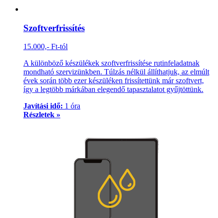
Szoftverfrissítés
15.000,- Ft-tól
A különböző készülékek szoftverfrissítése rutinfeladatnak
mondható szervizünkben. Túlzás nélkül állíthatjuk, az elmúlt
évek során több ezer készüléken frissítettünk már szoftvert,
így a legtöbb márkában elegendő tapasztalatot gyűjtöttünk.
Javítási idő:
1 óra
Részletek »