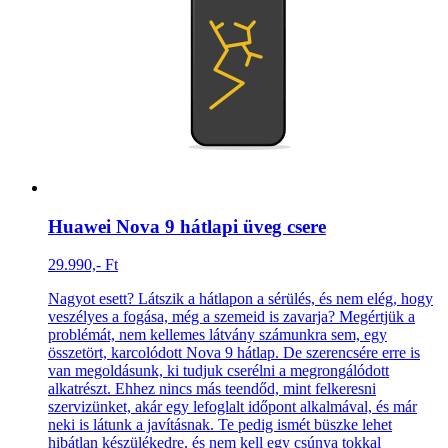
Huawei Nova 9 hátlapi üveg csere
29.990,- Ft
Nagyot esett? Látszik a hátlapon a sérülés, és nem elég, hogy
veszélyes a fogása, még a szemeid is zavarja? Megértjük a
problémát, nem kellemes látvány számunkra sem, egy
összetört, karcolódott Nova 9 hátlap. De szerencsére erre is
van megoldásunk, ki tudjuk cserélni a megrongálódott
alkatrészt. Ehhez nincs más teendőd, mint felkeresni
szervizünket, akár egy lefoglalt időpont alkalmával, és már
neki is látunk a javításnak. Te pedig ismét büszke lehet
hibátlan készülékedre, és nem kell egy csúnya tokkal