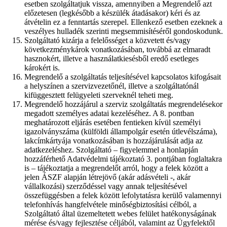
esetben szolgáltatjuk vissza, amennyiben a Megrendelő azt
előzetesen (legkésőbb a készülék átadásakor) kéri és az
átvételin ez a fenntartás szerepel. Ellenkező esetben ezeknek a
veszélyes hulladék szerinti megsemmisítéséről gondoskodunk.
Szolgáltató kizárja a felelősséget a közvetett és/vagy
következménykárok vonatkozásában, továbbá az elmaradt
hasznokért, illetve a használatkiesésből eredő esetleges
károkért is.
Megrendelő a szolgáltatás teljesítésével kapcsolatos kifogásait
a helyszínen a szervizvezetőnél, illetve a szolgáltatónál
kifüggesztett felügyeleti szerveknél teheti meg.
Megrendelő hozzájárul a szerviz szolgáltatás megrendelésekor
megadott személyes adatai kezeléséhez. A 8. pontban
meghatározott eljárás esetében fentieken kívül személyi
igazolványszáma (külföldi állampolgár esetén útlevélszáma),
lakcímkártyája vonatkozásában is hozzájárulását adja az
adatkezeléshez. Szolgáltató – figyelemmel a honlapján
hozzáférhető Adatvédelmi tájékoztató 3. pontjában foglaltakra
is – tájékoztatja a megrendelőt arról, hogy a felek között a
jelen ÁSZF alapján létrejövő (akár adásvételi -, akár
vállalkozási) szerződéssel vagy annak teljesítésével
összefüggésben a felek között lefolytatásra kerülő valamennyi
telefonhívás hangfelvétele minőségbiztosítási célból, a
Szolgáltató által üzemeltetett webes felület hatékonyságának
mérése és/vagy fejlesztése céljából, valamint az Ügyfelektől