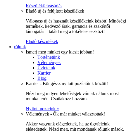
Készülékfelvásárlás
Eladó új és felújított készülékek
Válogass új és használt készülékeink között! Minőségi
termékek, kedvező árak, garancia és szakértői
támogatás – találd meg a tökéletes eszközt!
Eladó készülékek
rólunk
Ismerj meg minket egy kicsit jobban!
Történetünk
Vélemények
Üzleteink
Karrier
Blog
Karrier - Böngéssz nyitott pozícióink között!
Nézd meg milyen lehetőségek várnak nálunk most
munka terén. Csatlakozz hozzánk.
Nyitott pozíciók »
Vélemények - Ők már minket választottak!
Akkor vagyunk elégedettek, ha az ügyfeleink
elégedettek. Nézd meg, mit mondanak rólunk mások.