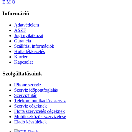
E
M
Q
Információ
Adatvédelem
ÁSZF
Jogi nyilatkozat
Garancia
Szállítási információk
Hulladékkezelés
Karrier
Kapcsolat
Szolgáltatásaink
iPhone szerviz
Szerviz időpontfoglalás
Szervizfutár
Telekommunikációs szerviz
Szerviz cégeknek
Flotta szervizelés cégeknek
Mobileszközök szervizelése
Eladó készülékek