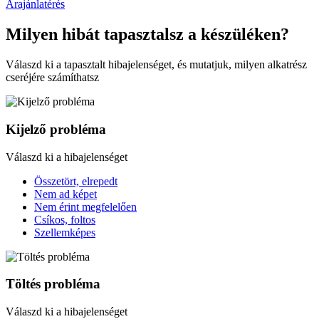
Árajánlatérés
Milyen hibát tapasztalsz a készüléken?
Válaszd ki a tapasztalt hibajelenséget, és mutatjuk, milyen alkatrész
cseréjére számíthatsz
Kijelző probléma
Válaszd ki a hibajelenséget
Összetört, elrepedt
Nem ad képet
Nem érint megfelelően
Csíkos, foltos
Szellemképes
Töltés probléma
Válaszd ki a hibajelenséget