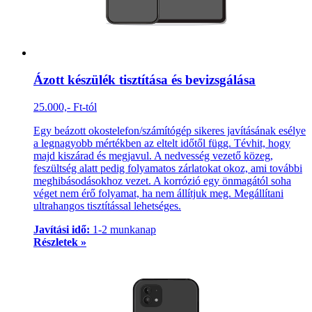
Ázott készülék tisztítása és bevizsgálása
25.000,- Ft-tól
Egy beázott okostelefon/számítógép sikeres javításának esélye
a legnagyobb mértékben az eltelt időtől függ. Tévhit, hogy
majd kiszárad és megjavul. A nedvesség vezető közeg,
feszültség alatt pedig folyamatos zárlatokat okoz, ami további
meghibásodásokhoz vezet. A korrózió egy önmagától soha
véget nem érő folyamat, ha nem állítjuk meg. Megállítani
ultrahangos tisztítással lehetséges.
Javítási idő:
1-2 munkanap
Részletek »