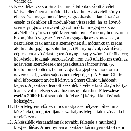
vehető át.
Készüléket csak a Smart Clinic által kibocsátott átvételi
kártya ellenében áll módunkban kiadni. Az átvételi kártya
elvesztése, megsemmisülése, vagy olvashatatlanná válása
esetén csak akkor áll módunkban visszaadni, ha az átvevő
személyi igazolványával igazolt módon megegyezik az
átvételi kártyán szereplő Megrendelővel. Amennyiben ez nem
bizonyítható vagy az átvevő megtagadja az azonosítást, a
készüléket csak annak a személynek áll módunkban kiadni,
aki tulajdonjogát igazolni tudja. (Pl.: nyugtával, számlával;
cég esetén a vásárlást igazoló nyugta vagy számlán felül a cég
képviseleti jogának igazolásával; nem első tulajdonos estén az
adásvételi szerződések megszakítatlan láncolatával. (A
telefonomért jöttem, benne vagyok a gépben, mondom a
nevem stb. igazolás sajnos nem elégséges). A Smart Clinic
által kibocsátott átvételi kártya a Smart Clinic tulajdonát
képezi. A javításra leadott készülék átvétele kizárólag a kártya
leadásával lehetséges adatbiztonsági okokból.
Elvesztése
esetén 2000 Ft
-ot számolunk fel az új kártya kiállításának
költségére.
Ha a Megrendelőnek nincs módja személyesen átvenni a
készüléket, megbízottjának szabályos Meghatalmazással kell
rendelkeznie.
A készülék visszaadásának további feltétele a munkadíj
kiegyenlítése. Amennyiben a javításra bármilyen okból nem