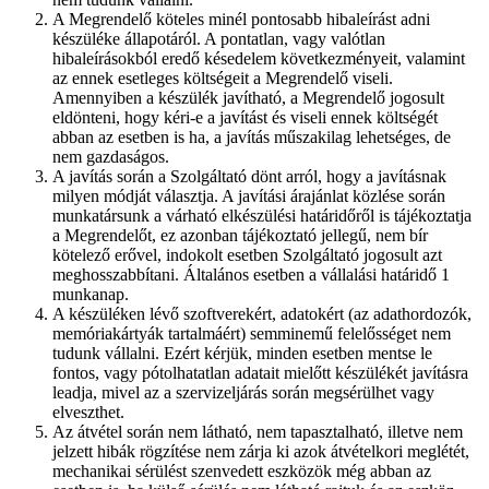
A Megrendelő köteles minél pontosabb hibaleírást adni
készüléke állapotáról. A pontatlan, vagy valótlan
hibaleírásokból eredő késedelem következményeit, valamint
az ennek esetleges költségeit a Megrendelő viseli.
Amennyiben a készülék javítható, a Megrendelő jogosult
eldönteni, hogy kéri-e a javítást és viseli ennek költségét
abban az esetben is ha, a javítás műszakilag lehetséges, de
nem gazdaságos.
A javítás során a Szolgáltató dönt arról, hogy a javításnak
milyen módját választja. A javítási árajánlat közlése során
munkatársunk a várható elkészülési határidőről is tájékoztatja
a Megrendelőt, ez azonban tájékoztató jellegű, nem bír
kötelező erővel, indokolt esetben Szolgáltató jogosult azt
meghosszabbítani. Általános esetben a vállalási határidő 1
munkanap.
A készüléken lévő szoftverekért, adatokért (az adathordozók,
memóriakártyák tartalmáért) semminemű felelősséget nem
tudunk vállalni. Ezért kérjük, minden esetben mentse le
fontos, vagy pótolhatatlan adatait mielőtt készülékét javításra
leadja, mivel az a szervizeljárás során megsérülhet vagy
elveszthet.
Az átvétel során nem látható, nem tapasztalható, illetve nem
jelzett hibák rögzítése nem zárja ki azok átvételkori meglétét,
mechanikai sérülést szenvedett eszközök még abban az