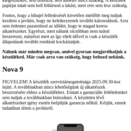
kiegészítőkre, sem dobozra, sem kábelre nincs szükség. A készülék
papírjai miatt sem kell feltúrnod a lakást, mert erre sem lesz szükség.
Fontos, hogy a hibajel felfedezését követően mielőbb meg tudjuk
kezdeni a javítást, hogy ne keletkezzenek további károsodások. Arra
sem érdemes pazarolnod az idődet, hogy te magad keress
alkatrészeket. Egyrészt, mert nálunk olcsóbban nem tudod
beszerezni, másrészt mert az így eltelt idővel is csak a készülék
állapotának további romlását kockáztatjuk.
Nálunk már minden megvan, amivel gyorsan megjavíthatjuk a
készüléked. Már csak arra van szükség, hogy behozd nekünk.
Nova 9
FIGYELEM! A készülék szerviztámogatottsága 2025.09.30-kor
lejárt. A továbbiakban nincs lehetőségünk új alkatrészek
beszerzésére ehhez a készülékhez. Emiatt a garanciális feltételeinket
sem tudjuk a továbbiakban biztosítani. A készleten lévő
alkatrészeket igény esetén beépítjük garancia nélkül. Kérjük, ennek
tudatában dönts a javításról.