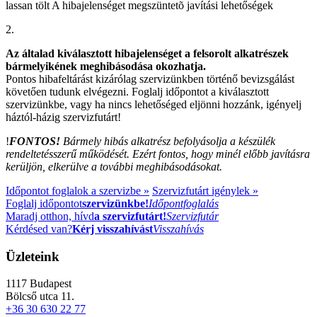
lassan tölt
A hibajelenséget megszüntetõ javítási lehetőségek
2.
Az általad kiválasztott hibajelenséget a felsorolt alkatrészek
bármelyikének meghibásodása okozhatja.
Pontos hibafeltárást kizárólag szervizünkben történő bevizsgálást
követően tudunk elvégezni. Foglalj időpontot a kiválasztott
szervizünkbe, vagy ha nincs lehetőséged eljönni hozzánk, igényelj
háztól-házig szervizfutárt!
!
FONTOS!
Bármely hibás alkatrész befolyásolja a készülék
rendeltetésszerű működését. Ezért fontos, hogy minél előbb javításra
kerüljön, elkerülve a további meghibásodásokat.
Időpontot foglalok a szervizbe »
Szervizfutárt igénylek »
Foglalj időpontot
szervizünkbe!
Időpontfoglalás
Maradj otthon, hívd
a szervizfutárt!
Szervizfutár
Kérdésed van?
Kérj visszahívást
Visszahívás
Üzleteink
1117
Budapest
Bölcső utca 11.
+36 30 630 22 77