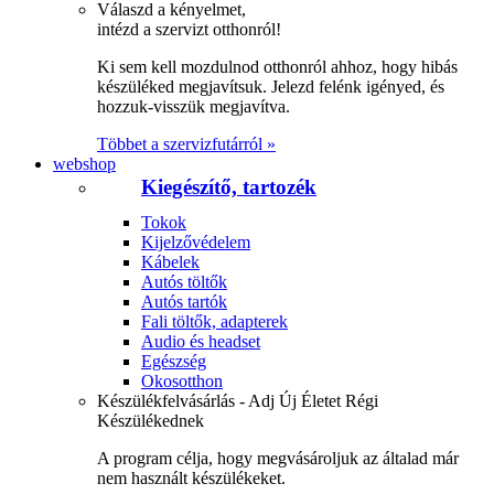
Válaszd a kényelmet,
intézd a szervizt otthonról!
Ki sem kell mozdulnod otthonról ahhoz, hogy hibás
készüléked megjavítsuk. Jelezd felénk igényed, és
hozzuk-visszük megjavítva.
Többet a szervizfutárról »
webshop
Kiegészítő, tartozék
Tokok
Kijelzővédelem
Kábelek
Autós töltők
Autós tartók
Fali töltők, adapterek
Audio és headset
Egészség
Okosotthon
Készülékfelvásárlás - Adj Új Életet Régi
Készülékednek
A program célja, hogy megvásároljuk az általad már
nem használt készülékeket.