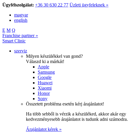
Ügyfélszolgálat:
+36 30 630 22 77
Üzleti ügyfeleknek »
magyar
english
E
M
Q
Franchise partner »
Smart Clinic
szerviz
Milyen készülékkel van gond?
Válaszd ki a márkát!
Apple
Samsung
Google
Huawei
Xiaomi
Honor
Sony
Összetett probléma esetén kérj árajánlatot!
Ha több sebből is vérzik a készüléked, akkor akár egy
kedvezményesebb árajánlatot is tudunk adni számodra.
Árajánlatot kérek »