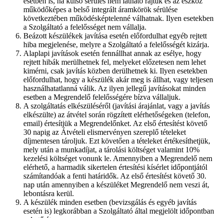
esetben is, ha külső sérülés nem látható rajtuk és az eszköz
működőképes a belső integrált áramkörök sérülése
következtében működésképtelenné válhatnak. Ilyen esetekben
a Szolgáltató a felelősséget nem vállalja.
Beázott készülékek javítása esetén előfordulhat egyéb rejtett
hiba megjelenése, melyre a Szolgáltató a felelősségét kizárja.
Alaplapi javítások esetén fennállhat annak az esélye, hogy
rejtett hibák merülhetnek fel, melyeket előzetesen nem lehet
kimérni, csak javítás közben derülhetnek ki. Ilyen esetekben
előfordulhat, hogy a készülék akár meg is állhat, vagy teljesen
használhatatlanná válik. Az ilyen jellegű javításokat minden
esetben a Megrendelő felelősségére bízva vállaljuk.
A szolgáltatás elkészüléséről (javítási árajánlat, vagy a javítás
elkészülte) az átvétel során rögzített elérhetőségeken (telefon,
email) értesítjük a Megrendelőnket. Az első értesítést követő
30 napig az Átvételi elismervényen szereplő tételeket
díjmentesen tároljuk. Ezt követően a tételeket értékesíthetjük,
mely után a munkadíjat, a tárolási költséget valamint 10%
kezelési költséget vonunk le. Amennyiben a Megrendelő nem
elérhető, a harmadik sikertelen értesítési kísérlet időpontjától
számítandóak a fenti határidők. Az első értesítést követő 30.
nap után amennyiben a készüléket Megrendelő nem veszi át,
lebontásra kerül.
A készülék minden esetben (bevizsgálás és egyéb javítás
esetén is) legkorábban a Szolgáltató által megjelölt időpontban