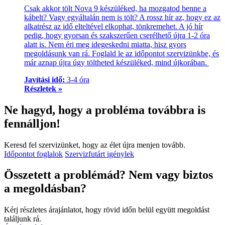
Csak akkor tölt Nova 9 készüléked, ha mozgatod benne a
kábelt? Vagy egyáltalán nem is tölt? A rossz hír az, hogy ez az
alkatrész az idő elteltével elkophat, tönkremehet. A jó hír
pedig, hogy gyorsan és szakszerűen cserélhető újra 1-2 óra
alatt is. Nem éri meg idegeskedni miatta, hisz gyors
megoldásunk van rá. Foglald le az időpontot szervizünkbe, és
már aznap újra úgy töltheted készüléked, mind újkorában.
Javítási idő:
3-4 óra
Részletek »
Ne hagyd, hogy a probléma továbbra is
fennálljon!
Keresd fel szervizünket, hogy az élet újra menjen tovább.
Időpontot foglalok
Szervizfutárt igénylek
Összetett a problémád? Nem vagy biztos
a megoldásban?
Kérj részletes árajánlatot, hogy rövid időn belül együtt megoldást
találjunk rá.