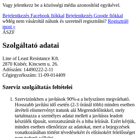
Vagy jelentkezz be a közösségi média azonosítóid egyikével.
Bejelentkezés Facebook fiókkal
Bejelentkezés Google fiókkal
w
Még nem vásároltál nálunk és szeretnél regisztrálni?
Regisztrálj
most »
ÁSZF
Szolgáltató adatai
Line of Least Resistance Kft.
2870 Kisbér, Kincsem u. 26.
Adószám: 14490222-2-11
Cégjegyzékszám: 11-09-014409
Szerviz szolgáltatás feltételei
Szervizünkben a javítások 90%-a a helyszínen megvárható.
Hosszabb javítási idő esetén (2-3 óránál több) minden esetben
átvételi elismervényt iratunk alá Megrendelőinkkel, mely
tartalmazza a személyes adatai mellett a javításra leadott
készülék típusát, sorozatszámát és a hiba leírását. Ezért kérjük,
minden esetben ellenőrizze az adatokat, mert a bejegyzések
vonatkozásában történt tévedésekért és elírásokért felelősséget
nem tudunk vállalni.