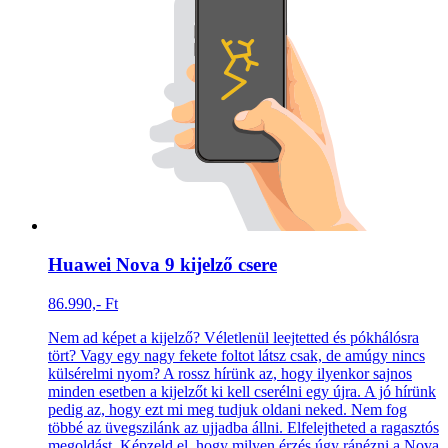
Huawei Nova 9 kijelző csere
86.990,- Ft
Nem ad képet a kijelző? Véletlenül leejtetted és pókhálósra
tört? Vagy egy nagy fekete foltot látsz csak, de amúgy nincs
külsérelmi nyom? A rossz hírünk az, hogy ilyenkor sajnos
minden esetben a kijelzőt ki kell cserélni egy újra. A jó hírünk
pedig az, hogy ezt mi meg tudjuk oldani neked. Nem fog
többé az üvegszilánk az ujjadba állni. Elfelejtheted a ragasztós
megoldást. Képzeld el, hogy milyen érzés úgy ránézni a Nova