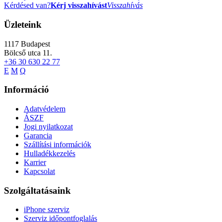
Kérdésed van?
Kérj visszahívást
Visszahívás
Üzleteink
1117
Budapest
Bölcső utca 11.
+36 30 630 22 77
E
M
Q
Információ
Adatvédelem
ÁSZF
Jogi nyilatkozat
Garancia
Szállítási információk
Hulladékkezelés
Karrier
Kapcsolat
Szolgáltatásaink
iPhone szerviz
Szerviz időpontfoglalás