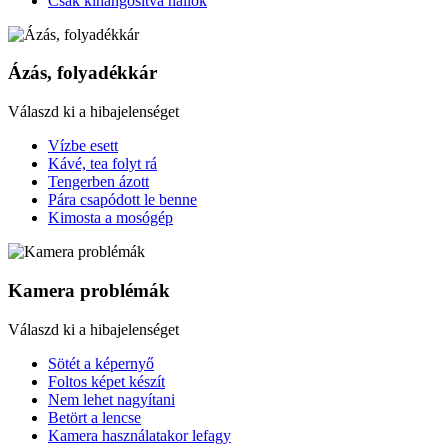
Csak kihangosítva hallok
Ázás, folyadékkár
Válaszd ki a hibajelenséget
Vízbe esett
Kávé, tea folyt rá
Tengerben ázott
Pára csapódott le benne
Kimosta a mosógép
Kamera problémák
Válaszd ki a hibajelenséget
Sötét a képernyő
Foltos képet készít
Nem lehet nagyítani
Betört a lencse
Kamera használatakor lefagy