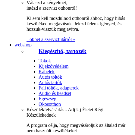
Válaszd a kényelmet,
intézd a szervizt otthonról!
Ki sem kell mozdulnod otthonról ahhoz, hogy hibás
készüléked megjavítsuk. Jelezd felénk igényed, és
hozzuk-visszük megjavítva.
Többet a szervizfutárról »
webshop
Kiegészítő, tartozék
Tokok
Kijelzővédelem
Kábelek
Autós töltők
Autós tartók
Fali töltők, adapterek
Audio és headset
Egészség
Okosotthon
Készülékfelvásárlás - Adj Új Életet Régi
Készülékednek
A program célja, hogy megvásároljuk az általad már
nem használt készülékeket.