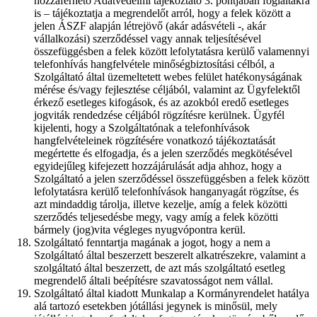
hozzáférhető Adatvédelmi tájékoztató 3. pontjában foglaltakra
is – tájékoztatja a megrendelőt arról, hogy a felek között a
jelen ÁSZF alapján létrejövő (akár adásvételi -, akár
vállalkozási) szerződéssel vagy annak teljesítésével
összefüggésben a felek között lefolytatásra kerülő valamennyi
telefonhívás hangfelvétele minőségbiztosítási célból, a
Szolgáltató által üzemeltetett webes felület hatékonyságának
mérése és/vagy fejlesztése céljából, valamint az Ügyfelektől
érkező esetleges kifogások, és az azokból eredő esetleges
jogviták rendedzése céljából rögzítésre kerülnek. Ügyfél
kijelenti, hogy a Szolgáltatónak a telefonhívások
hangfelvételeinek rögzítésére vonatkozó tájékoztatását
megértette és elfogadja, és a jelen szerződés megkötésével
egyidejűleg kifejezett hozzájárulását adja ahhoz, hogy a
Szolgáltató a jelen szerződéssel összefüggésben a felek között
lefolytatásra kerülő telefonhívások hanganyagát rögzítse, és
azt mindaddig tárolja, illetve kezelje, amíg a felek közötti
szerződés teljesedésbe megy, vagy amíg a felek közötti
bármely (jog)vita végleges nyugvópontra kerül.
Szolgáltató fenntartja magának a jogot, hogy a nem a
Szolgáltató által beszerzett beszerelt alkatrészekre, valamint a
szolgáltató által beszerzett, de azt más szolgáltató esetleg
megrendelő általi beépítésre szavatosságot nem vállal.
Szolgáltató által kiadott Munkalap a Kormányrendelet hatálya
alá tartozó esetekben jótállási jegynek is minősül, mely