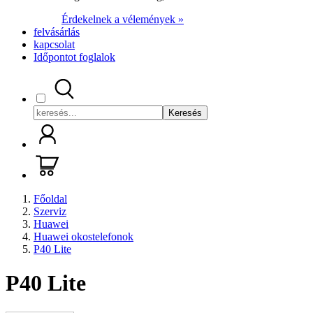
Érdekelnek a vélemények »
felvásárlás
kapcsolat
Időpontot foglalok
Keresés
Főoldal
Szerviz
Huawei
Huawei okostelefonok
P40 Lite
P40 Lite