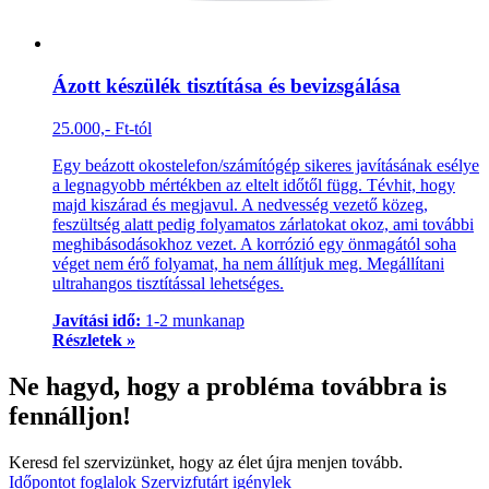
Ázott készülék tisztítása és bevizsgálása
25.000,- Ft-tól
Egy beázott okostelefon/számítógép sikeres javításának esélye
a legnagyobb mértékben az eltelt időtől függ. Tévhit, hogy
majd kiszárad és megjavul. A nedvesség vezető közeg,
feszültség alatt pedig folyamatos zárlatokat okoz, ami további
meghibásodásokhoz vezet. A korrózió egy önmagától soha
véget nem érő folyamat, ha nem állítjuk meg. Megállítani
ultrahangos tisztítással lehetséges.
Javítási idő:
1-2 munkanap
Részletek »
Ne hagyd, hogy a probléma továbbra is
fennálljon!
Keresd fel szervizünket, hogy az élet újra menjen tovább.
Időpontot foglalok
Szervizfutárt igénylek