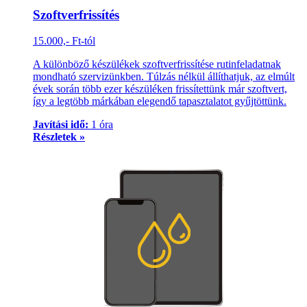
Szoftverfrissítés
15.000,- Ft-tól
A különböző készülékek szoftverfrissítése rutinfeladatnak
mondható szervizünkben. Túlzás nélkül állíthatjuk, az elmúlt
évek során több ezer készüléken frissítettünk már szoftvert,
így a legtöbb márkában elegendő tapasztalatot gyűjtöttünk.
Javítási idő:
1 óra
Részletek »