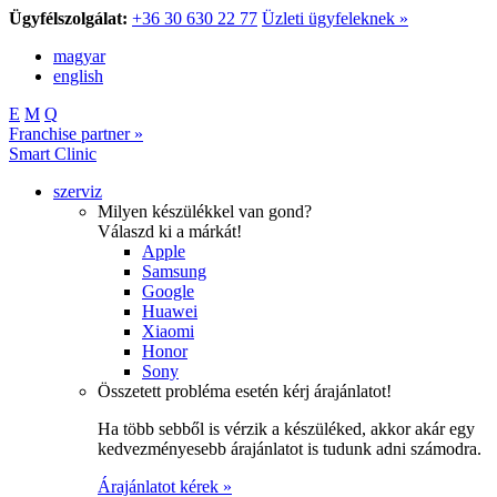
Ügyfélszolgálat:
+36 30 630 22 77
Üzleti ügyfeleknek »
magyar
english
E
M
Q
Franchise partner »
Smart Clinic
szerviz
Milyen készülékkel van gond?
Válaszd ki a márkát!
Apple
Samsung
Google
Huawei
Xiaomi
Honor
Sony
Összetett probléma esetén kérj árajánlatot!
Ha több sebből is vérzik a készüléked, akkor akár egy
kedvezményesebb árajánlatot is tudunk adni számodra.
Árajánlatot kérek »