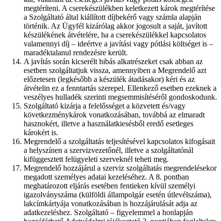
megtéríteni. A cserekészülékben keletkezett károk megtérítése
a Szolgáltató által kiállított díjbekérő vagy számla alapján
történik. Az Ügyfél kizárólag akkor jogosult a saját, javított
készülékének átvételére, ha a cserekészülékkel kapcsolatos
valamennyi díj – ideértve a javítási vagy pótlási költséget is –
maradéktalanul rendezésre került.
A javítás során kicserélt hibás alkatrészeket csak abban az
esetben szolgáltatjuk vissza, amennyiben a Megrendelő azt
előzetesen (legkésőbb a készülék átadásakor) kéri és az
átvételin ez a fenntartás szerepel. Ellenkező esetben ezeknek a
veszélyes hulladék szerinti megsemmisítéséről gondoskodunk.
Szolgáltató kizárja a felelősséget a közvetett és/vagy
következménykárok vonatkozásában, továbbá az elmaradt
hasznokért, illetve a használatkiesésből eredő esetleges
károkért is.
Megrendelő a szolgáltatás teljesítésével kapcsolatos kifogásait
a helyszínen a szervizvezetőnél, illetve a szolgáltatónál
kifüggesztett felügyeleti szerveknél teheti meg.
Megrendelő hozzájárul a szerviz szolgáltatás megrendelésekor
megadott személyes adatai kezeléséhez. A 8. pontban
meghatározott eljárás esetében fentieken kívül személyi
igazolványszáma (külföldi állampolgár esetén útlevélszáma),
lakcímkártyája vonatkozásában is hozzájárulását adja az
adatkezeléshez. Szolgáltató – figyelemmel a honlapján