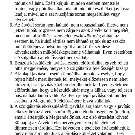
tudunk vállalni. Ezért kérjük, minden esetben mentse le
fontos, vagy pótolhatatlan adatait mielőtt készülékét javításra
leadja, mivel az a szervizeljárás során megsérülhet vagy
elveszthet.
Az átvétel során nem látható, nem tapasztalható, illetve nem
jelzett hibák rögzítése nem zárja ki azok átvételkori meglétét,
mechanikai sérülést szenvedett eszközök még abban az
esetben is, ha külső sérülés nem látható rajtuk és az eszköz
működőképes a belső integrált áramkörök sérülése
következtében működésképtelenné válhatnak. Ilyen esetekben
a Szolgáltató a felelősséget nem vállalja.
Beázott készülékek javítása esetén előfordulhat egyéb rejtett
hiba megjelenése, melyre a Szolgáltató a felelősségét kizárja.
Alaplapi javítások esetén fennállhat annak az esélye, hogy
rejtett hibák merülhetnek fel, melyeket előzetesen nem lehet
kimérni, csak javítás közben derülhetnek ki. Ilyen esetekben
előfordulhat, hogy a készülék akár meg is állhat, vagy teljesen
használhatatlanná válik. Az ilyen jellegű javításokat minden
esetben a Megrendelő felelősségére bízva vállaljuk.
A szolgáltatás elkészüléséről (javítási árajánlat, vagy a javítás
elkészülte) az átvétel során rögzített elérhetőségeken (telefon,
email) értesítjük a Megrendelőnket. Az első értesítést követő
30 napig az Átvételi elismervényen szereplő tételeket
díjmentesen tároljuk. Ezt követően a tételeket értékesíthetjük,
mely után a munkadíjat, a tárolási költséget valamint 10%