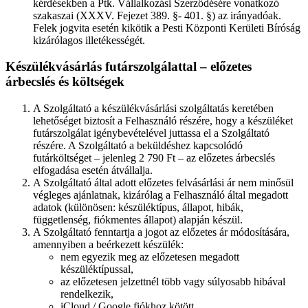
kérdésekben a Ptk. Vállalkozási Szerződésére vonatkozó
szakaszai (XXXV. Fejezet 389. §- 401. §) az irányadóak.
Felek jogvita esetén kikötik a Pesti Központi Kerületi Bíróság
kizárólagos illetékességét.
Készülékvásárlás futárszolgálattal – előzetes
árbecslés és költségek
A Szolgáltató a készülékvásárlási szolgáltatás keretében
lehetőséget biztosít a Felhasználó részére, hogy a készüléket
futárszolgálat igénybevételével juttassa el a Szolgáltató
részére. A Szolgáltató a beküldéshez kapcsolódó
futárköltséget – jelenleg 2 790 Ft – az előzetes árbecslés
elfogadása esetén átvállalja.
A Szolgáltató által adott előzetes felvásárlási ár nem minősül
végleges ajánlatnak, kizárólag a Felhasználó által megadott
adatok (különösen: készüléktípus, állapot, hibák,
függetlenség, fiókmentes állapot) alapján készül.
A Szolgáltató fenntartja a jogot az előzetes ár módosítására,
amennyiben a beérkezett készülék:
nem egyezik meg az előzetesen megadott
készüléktípussal,
az előzetesen jelzettnél több vagy súlyosabb hibával
rendelkezik,
iCloud / Google fiókhoz kötött,