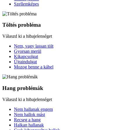
Szellemképes
Töltés probléma
Válaszd ki a hibajelenséget
Nem, vagy lassan tölt
Gyorsan merül
Kikapcsolgat
Újraindulgat
Mozog benne a kábel
Hang problémák
Válaszd ki a hibajelenséget
Nem hallanak engem
Nem hallok mást
Recseg a hang
Halkan hallanak