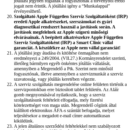
jótállási jegyben foglaltak a fogyasztónak a törvényből eredő
jogait nem érintik. A jótállási igény a “Munkalappal”
érvényesíthető.
Szolgáltató Apple Független Szerviz Szolgáltatóként (IRP)
eredeti Apple alkatrészeket, szerszámokat és gyári
diagnosztikai rendszert használ a javítások során. A
javítások megfelelnek az Apple szigorú minőségi
elvárásainak. A beépített alkatrészekre Apple Független
Szerviz Szolgáltatóként (IRP) a Smart Clinic vállal
garanciát. A készülékre az Apple nem vállal garanciát!
A jótállási jegy átadása és kitöltése önmagában nem
eredményezi a 249/2004. (VII.27.) Kormányrendelet szerinti,
illetőleg bármilyen egyéb önkéntes jótállás vállalását,
amennyiben a Megrendelő a Ptk. Szerint nem minősül
fogyasztónak, illetve amennyiben a szervizmunkát a szerviz
szavatosság, vagy jótállás keretében végezte.
A szerviz szolgáltatás megrendelése online felületen történik a
szervizpontokban erre biztosított tablet felületén. Az Aláír
gomb megnyomásával nyilatkozik, hogy a szerviz
szolgáltatásunk feltételeit elfogadja, mely fizetési
kötelezettséget von maga után. Megrendelő cégünk által
kiállított elektronikus ÁFA-s számlát befogadja, melyet
teljesítésekor a megadott e-mail címre automatikusan
kiküldünk.
A jelen általános szerződési feltételekkel nem szabályozott