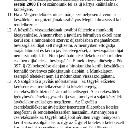
esetén 2000 Ft
-ot számolunk fel az új kártya kiállításának
költségére.
Ha a Megrendelőnek nincs módja személyesen átvenni a
készüléket, megbízottjának szabályos Meghatalmazással kell
rendelkeznie.
A készülék visszaadásának további feltétele a munkadíj
kiegyenlítése. Amennyiben a javításra bármilyen okból nem
kerül sor, a mindenkori szerviz díjszabásban meghatározott
bevizsgálási díjat kell megfizetni. Amennyiben elfogadja
árajánlatunkat és kéri a javítás elvégzését, a bevizsgálási díjat
nem számoljuk fel. Nem javítható készülékek esetén minden
esetben díjköteles a bevizsgálás. Ennek kiegyenlítéséig a Ptk.
397. § (2) bekezdése alapján a birtokunkba került készüléken
fennálló törvényes zálogjogunk alapján, a Munkalapon
szereplő tételeket nem áll módunkban visszaszolgáltatni.
A Szolgáltató a javítás időtartamára – az Ügyfél előzetes
kérésére és a rendelkezésre álló készlet erejéig –
cserekészülék biztosítására ad lehetőséget. A cserekészülék
igénybevételének egyszeri díja van, amelyet a saját készülék
átvételekor szükséges megfizetni. Az Ügyfél a
cserekészüléket az átvételkor ismertetett állapotban köteles
megőrizni és rendeltetésszerűen használni. Amennyiben a
cserekészülék az Ügyfél hibájából sérülten vagy hiányosan
kerül visszaszolgáltatásra, úgy az Ügyfél köteles a keletkezett
kár, valamint az esetleges javítás vagy pótlás költségeit