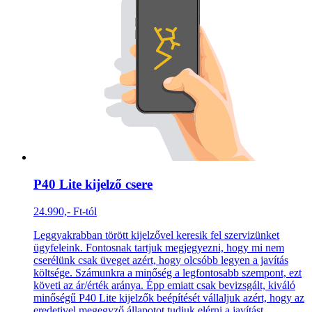
P40 Lite kijelző csere
24.990,- Ft-tól
Leggyakrabban törött kijelzővel keresik fel szervizünket
ügyfeleink. Fontosnak tartjuk megjegyezni, hogy mi nem
cserélünk csak üveget azért, hogy olcsóbb legyen a javítás
költsége. Számunkra a minőség a legfontosabb szempont, ezt
követi az ár/érték aránya. Épp emiatt csak bevizsgált, kiváló
minőségű P40 Lite kijelzők beépítését vállaljuk azért, hogy az
eredetivel megegyző állapotot tudjuk elérni a javítást