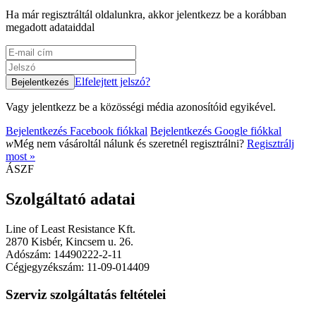
Ha már regisztráltál oldalunkra, akkor jelentkezz be a korábban
megadott adataiddal
Elfelejtett jelszó?
Vagy jelentkezz be a közösségi média azonosítóid egyikével.
Bejelentkezés Facebook fiókkal
Bejelentkezés Google fiókkal
w
Még nem vásároltál nálunk és szeretnél regisztrálni?
Regisztrálj
most »
ÁSZF
Szolgáltató adatai
Line of Least Resistance Kft.
2870 Kisbér, Kincsem u. 26.
Adószám: 14490222-2-11
Cégjegyzékszám: 11-09-014409
Szerviz szolgáltatás feltételei