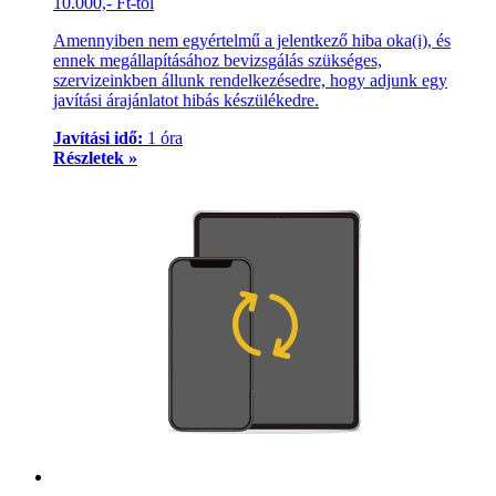
10.000,- Ft-tól
Amennyiben nem egyértelmű a jelentkező hiba oka(i), és
ennek megállapításához bevizsgálás szükséges,
szervizeinkben állunk rendelkezésedre, hogy adjunk egy
javítási árajánlatot hibás készülékedre.
Javítási idő:
1 óra
Részletek »