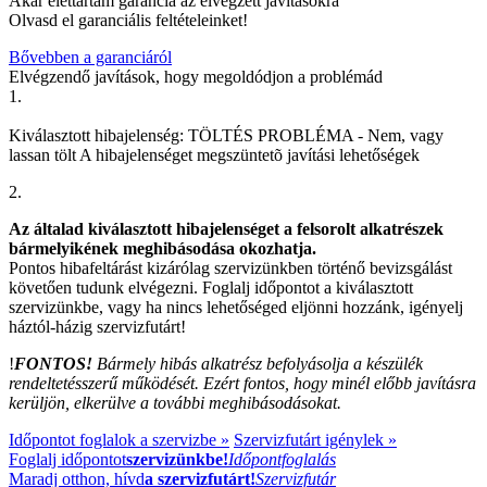
Akár élettartam garancia az elvégzett javításokra
Olvasd el garanciális feltételeinket!
Bővebben a garanciáról
Elvégzendő javítások, hogy megoldódjon a problémád
1.
Kiválasztott hibajelenség:
TÖLTÉS PROBLÉMA
-
Nem, vagy
lassan tölt
A hibajelenséget megszüntetõ javítási lehetőségek
2.
Az általad kiválasztott hibajelenséget a felsorolt alkatrészek
bármelyikének meghibásodása okozhatja.
Pontos hibafeltárást kizárólag szervizünkben történő bevizsgálást
követően tudunk elvégezni. Foglalj időpontot a kiválasztott
szervizünkbe, vagy ha nincs lehetőséged eljönni hozzánk, igényelj
háztól-házig szervizfutárt!
!
FONTOS!
Bármely hibás alkatrész befolyásolja a készülék
rendeltetésszerű működését. Ezért fontos, hogy minél előbb javításra
kerüljön, elkerülve a további meghibásodásokat.
Időpontot foglalok a szervizbe »
Szervizfutárt igénylek »
Foglalj időpontot
szervizünkbe!
Időpontfoglalás
Maradj otthon, hívd
a szervizfutárt!
Szervizfutár