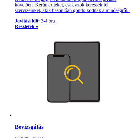
követően. Kérünk titeket, csak azok keressék fel
szervizeinket, akik hasonlóan gondolkodnak a minőségről.
Javítási idő:
3-4 óra
Részletek »
Bevizsgálás