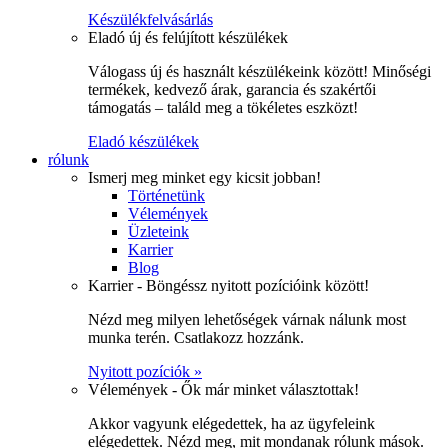
Készülékfelvásárlás
Eladó új és felújított készülékek
Válogass új és használt készülékeink között! Minőségi
termékek, kedvező árak, garancia és szakértői
támogatás – találd meg a tökéletes eszközt!
Eladó készülékek
rólunk
Ismerj meg minket egy kicsit jobban!
Történetünk
Vélemények
Üzleteink
Karrier
Blog
Karrier - Böngéssz nyitott pozícióink között!
Nézd meg milyen lehetőségek várnak nálunk most
munka terén. Csatlakozz hozzánk.
Nyitott pozíciók »
Vélemények - Ők már minket választottak!
Akkor vagyunk elégedettek, ha az ügyfeleink
elégedettek. Nézd meg, mit mondanak rólunk mások.