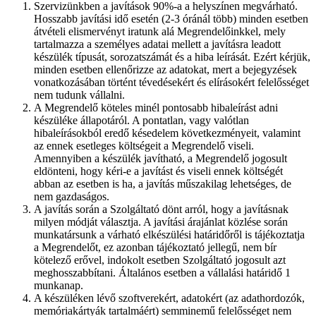
Szervizünkben a javítások 90%-a a helyszínen megvárható.
Hosszabb javítási idő esetén (2-3 óránál több) minden esetben
átvételi elismervényt iratunk alá Megrendelőinkkel, mely
tartalmazza a személyes adatai mellett a javításra leadott
készülék típusát, sorozatszámát és a hiba leírását. Ezért kérjük,
minden esetben ellenőrizze az adatokat, mert a bejegyzések
vonatkozásában történt tévedésekért és elírásokért felelősséget
nem tudunk vállalni.
A Megrendelő köteles minél pontosabb hibaleírást adni
készüléke állapotáról. A pontatlan, vagy valótlan
hibaleírásokból eredő késedelem következményeit, valamint
az ennek esetleges költségeit a Megrendelő viseli.
Amennyiben a készülék javítható, a Megrendelő jogosult
eldönteni, hogy kéri-e a javítást és viseli ennek költségét
abban az esetben is ha, a javítás műszakilag lehetséges, de
nem gazdaságos.
A javítás során a Szolgáltató dönt arról, hogy a javításnak
milyen módját választja. A javítási árajánlat közlése során
munkatársunk a várható elkészülési határidőről is tájékoztatja
a Megrendelőt, ez azonban tájékoztató jellegű, nem bír
kötelező erővel, indokolt esetben Szolgáltató jogosult azt
meghosszabbítani. Általános esetben a vállalási határidő 1
munkanap.
A készüléken lévő szoftverekért, adatokért (az adathordozók,
memóriakártyák tartalmáért) semminemű felelősséget nem