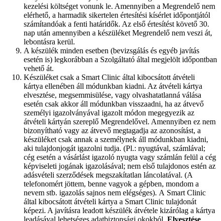
kezelési költséget vonunk le. Amennyiben a Megrendelő nem
elérhető, a harmadik sikertelen értesítési kísérlet időpontjától
számítandóak a fenti határidők. Az első értesítést követő 30.
nap után amennyiben a készüléket Megrendelő nem veszi át,
lebontásra kerül.
A készülék minden esetben (bevizsgálás és egyéb javítás
esetén is) legkorábban a Szolgáltató által megjelölt időpontban
vehető át.
Készüléket csak a Smart Clinic által kibocsátott átvételi
kártya ellenében áll módunkban kiadni. Az átvételi kártya
elvesztése, megsemmisülése, vagy olvashatatlanná válása
esetén csak akkor áll módunkban visszaadni, ha az átvevő
személyi igazolványával igazolt módon megegyezik az
átvételi kártyán szereplő Megrendelővel. Amennyiben ez nem
bizonyítható vagy az átvevő megtagadja az azonosítást, a
készüléket csak annak a személynek áll módunkban kiadni,
aki tulajdonjogát igazolni tudja. (Pl.: nyugtával, számlával;
cég esetén a vásárlást igazoló nyugta vagy számlán felül a cég
képviseleti jogának igazolásával; nem első tulajdonos estén az
adásvételi szerződések megszakítatlan láncolatával. (A
telefonomért jöttem, benne vagyok a gépben, mondom a
nevem stb. igazolás sajnos nem elégséges). A Smart Clinic
által kibocsátott átvételi kártya a Smart Clinic tulajdonát
képezi. A javításra leadott készülék átvétele kizárólag a kártya
leadásával lehetséges adatbiztonsági okokból.
Elvesztése