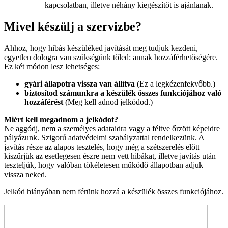
kapcsolatban, illetve néhány kiegészítőt is ajánlanak.
Mivel készülj a szervizbe?
Ahhoz, hogy hibás készüléked javítását meg tudjuk kezdeni,
egyetlen dologra van szükségünk tőled: annak hozzáférhetőségére.
Ez két módon lesz lehetséges:
gyári állapotra vissza van állítva
(Ez a legkézenfekvőbb.)
biztosítod számunkra a készülék összes funkciójához való
hozzáférést
(Meg kell adnod jelkódod.)
Miért kell megadnom a jelkódot?
Ne aggódj, nem a személyes adataidra vagy a féltve őrzött képeidre
pályázunk. Szigorú adatvédelmi szabályzattal rendelkezünk. A
javítás része az alapos tesztelés, hogy még a szétszerelés előtt
kiszűrjük az esetlegesen észre nem vett hibákat, illetve javítás után
teszteljük, hogy valóban tökéletesen működő állapotban adjuk
vissza neked.
Jelkód hiányában nem férünk hozzá a készülék összes funkciójához.