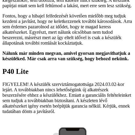
kiegészítőkre, sem dobozra, sem kábelre nincs szükség. A készülék
papírjai miatt sem kell feltúrnod a lakást, mert erre sem lesz szükség.
Fontos, hogy a hibajel felfedezését követően mielőbb meg tudjuk
kezdeni a javítást, hogy ne keletkezzenek további károsodások. Arra
sem érdemes pazarolnod az idődet, hogy te magad keress
alkatrészeket. Egyrészt, mert nálunk olcsóbban nem tudod
beszerezni, másrészt mert az így eltelt idővel is csak a készülék
állapotának további romlását kockáztatjuk.
Nálunk már minden megvan, amivel gyorsan megjavíthatjuk a
készüléked. Már csak arra van szükség, hogy behozd nekünk.
P40 Lite
FIGYELEM! A készülék szerviztámogatottsága 2024.03.02-kor
lejárt. A továbbiakban nincs lehetőségünk új alkatrészek
beszerzésére ehhez a készülékhez. Emiatt a garanciális feltételeinket
sem tudjuk a továbbiakban biztosítani. A készleten lévő
alkatrészeket igény esetén beépítjük garancia nélkül. Kérjük, ennek
tudatában dönts a javításról.