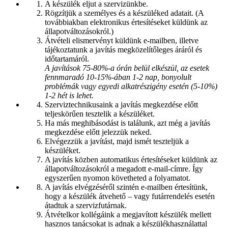
A készülék eljut a szervizünkbe.
Rögzítjük a személyes és a készüléked adatait. (A
továbbiakban elektronikus értesítéseket küldünk az
állapotváltozásokról.)
Átvételi elismervényt küldünk e-mailben, illetve
tájékoztatunk a javítás megközelítőleges áráról és
időtartamáról.
A javítások 75-80%-a órán belül elkészül, az esetek
fennmaradó 10-15%-ában 1-2 nap, bonyolult
problémák vagy egyedi alkatrészigény esetén (5-10%)
1-2 hét is lehet.
Szerviztechnikusaink a javítás megkezdése előtt
teljeskörűen tesztelik a készüléket.
Ha más meghibásodást is találunk, azt még a javítás
megkezdése előtt jelezzük neked.
Elvégezzük a javítást, majd ismét teszteljük a
készüléket.
A javítás közben automatikus értesítéseket küldünk az
állapotváltozásokról a megadott e-mail-címre. Így
egyszerűen nyomon követheted a folyamatot.
A javítás elvégzéséről szintén e-mailben értesítünk,
hogy a készülék átvehető – vagy futárrendelés esetén
átadtuk a szervizfutárnak.
Átvételkor kollégáink a megjavított készülék mellett
hasznos tanácsokat is adnak a készülékhasználattal