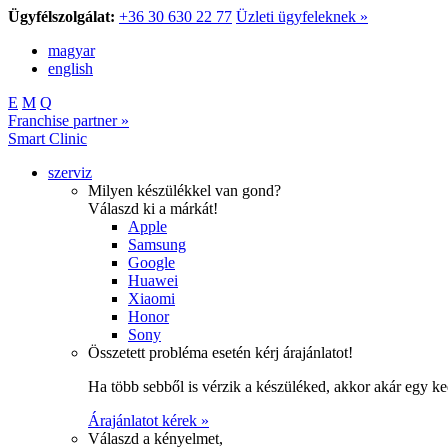
Ügyfélszolgálat:
+36 30 630 22 77
Üzleti ügyfeleknek »
magyar
english
E
M
Q
Franchise partner »
Smart Clinic
szerviz
Milyen készülékkel van gond?
Válaszd ki a márkát!
Apple
Samsung
Google
Huawei
Xiaomi
Honor
Sony
Összetett probléma esetén kérj árajánlatot!
Ha több sebből is vérzik a készüléked, akkor akár egy k
Árajánlatot kérek »
Válaszd a kényelmet,