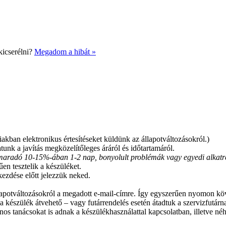
kicserélni?
Megadom a hibát »
akban elektronikus értesítéseket küldünk az állapotváltozásokról.)
tunk a javítás megközelítőleges áráról és időtartamáról.
nmaradó 10-15%-ában 1-2 nap, bonyolult problémák vagy egyedi alkatrés
en tesztelik a készüléket.
ezdése előtt jelezzük neked.
llapotváltozásokról a megadott e-mail-címre. Így egyszerűen nyomon kö
 a készülék átvehető – vagy futárrendelés esetén átadtuk a szervizfutárn
nos tanácsokat is adnak a készülékhasználattal kapcsolatban, illetve néh