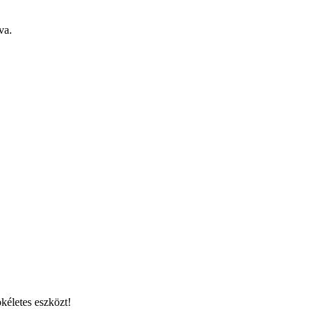
va.
kéletes eszközt!