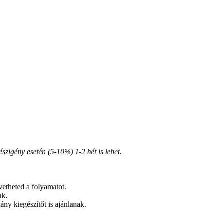
zigény esetén (5-10%) 1-2 hét is lehet.
vetheted a folyamatot.
ak.
ány kiegészítőt is ajánlanak.