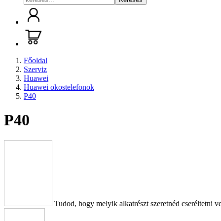
Főoldal
Szerviz
Huawei
Huawei okostelefonok
P40
P40
Tudod, hogy melyik alkatrészt szeretnéd cseréltetni v