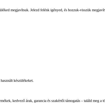
üléked megjavítsuk. Jelezd felénk igényed, és hozzuk-visszük megjavít
használt készülékeket.
rmékek, kedvező árak, garancia és szakértői támogatás – találd meg a tö