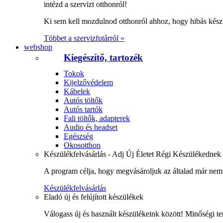
intézd a szervizt otthonról!
Ki sem kell mozdulnod otthonról ahhoz, hogy hibás kész
Többet a szervizfutárról »
webshop
Kiegészítő, tartozék
Tokok
Kijelzővédelem
Kábelek
Autós töltők
Autós tartók
Fali töltők, adapterek
Audio és headset
Egészség
Okosotthon
Készülékfelvásárlás - Adj Új Életet Régi Készülékednek
A program célja, hogy megvásároljuk az általad már nem 
Készülékfelvásárlás
Eladó új és felújított készülékek
Válogass új és használt készülékeink között! Minőségi te