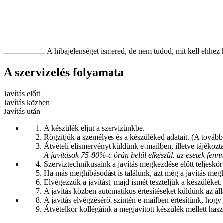
A hibajelenséget ismered, de nem tudod, mit kell ehhez 
A szervizelés folyamata
Javítás előtt
Javítás közben
Javítás után
A készülék eljut a szervizünkbe.
Rögzítjük a személyes és a készüléked adatait. (A további
Átvételi elismervényt küldünk e-mailben, illetve tájékozta
A javítások 75-80%-a órán belül elkészül, az esetek fen
Szerviztechnikusaink a javítás megkezdése előtt teljeskörű
Ha más meghibásodást is találunk, azt még a javítás megk
Elvégezzük a javítást, majd ismét teszteljük a készüléket.
A javítás közben automatikus értesítéseket küldünk az á
A javítás elvégzéséről szintén e-mailben értesítünk, hogy
Átvételkor kollégáink a megjavított készülék mellett hasz