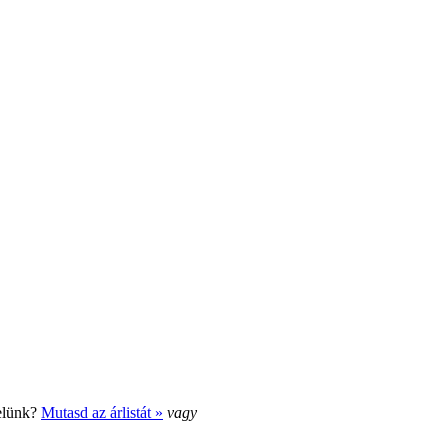
elünk?
Mutasd az árlistát »
vagy