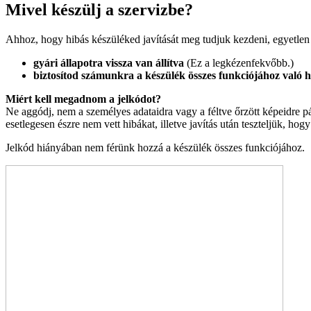
Mivel készülj a szervizbe?
Ahhoz, hogy hibás készüléked javítását meg tudjuk kezdeni, egyetlen
gyári állapotra vissza van állítva
(Ez a legkézenfekvőbb.)
biztosítod számunkra a készülék összes funkciójához való h
Miért kell megadnom a jelkódot?
Ne aggódj, nem a személyes adataidra vagy a féltve őrzött képeidre pá
esetlegesen észre nem vett hibákat, illetve javítás után teszteljük, h
Jelkód hiányában nem férünk hozzá a készülék összes funkciójához.