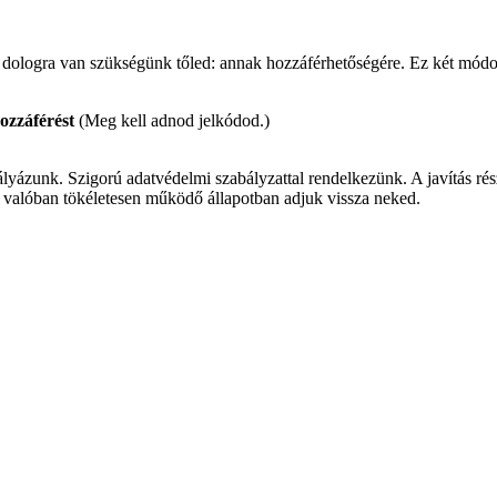
 dologra van szükségünk tőled: annak hozzáférhetőségére. Ez két módon
ozzáférést
(Meg kell adnod jelkódod.)
lyázunk. Szigorú adatvédelmi szabályzattal rendelkezünk. A javítás része
ogy valóban tökéletesen működő állapotban adjuk vissza neked.