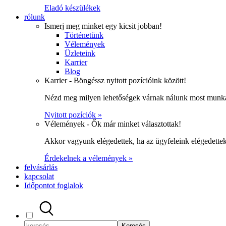
Eladó készülékek
rólunk
Ismerj meg minket egy kicsit jobban!
Történetünk
Vélemények
Üzleteink
Karrier
Blog
Karrier - Böngéssz nyitott pozícióink között!
Nézd meg milyen lehetőségek várnak nálunk most munka
Nyitott pozíciók »
Vélemények - Ők már minket választottak!
Akkor vagyunk elégedettek, ha az ügyfeleink elégedett
Érdekelnek a vélemények »
felvásárlás
kapcsolat
Időpontot foglalok
Keresés