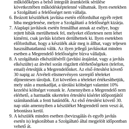
működőképes a belső integrált áramkörök sérülése
következtében működésképtelenné válhatnak. Ilyen esetekben
a Szolgáltató a felelősséget nem vállalja.
Beázott készülékek javítása esetén előfordulhat egyéb rejtett
hiba megjelenése, melyre a Szolgáltató a felelősségét kizárja.
Alaplapi javítások esetén fennállhat annak az esélye, hogy
rejtett hibák merülhetnek fel, melyeket előzetesen nem lehet
kimérni, csak javítás közben derülhetnek ki. Ilyen esetekben
előfordulhat, hogy a készülék akár meg is állhat, vagy teljesen
használhatatlanná válik. Az ilyen jellegű javításokat minden
esetben a Megrendelő felelősségére bízva vállaljuk.
A szolgáltatás elkészüléséről (javítási árajánlat, vagy a javítás
elkészülte) az átvétel során rögzített elérhetőségeken (telefon,
email) értesítjük a Megrendelőnket. Az első értesítést követő
30 napig az Átvételi elismervényen szereplő tételeket
díjmentesen tároljuk. Ezt követően a tételeket értékesíthetjük,
mely után a munkadíjat, a tárolási költséget valamint 10%
kezelési költséget vonunk le. Amennyiben a Megrendelő nem
elérhető, a harmadik sikertelen értesítési kísérlet időpontjától
számítandóak a fenti határidők. Az első értesítést követő 30.
nap után amennyiben a készüléket Megrendelő nem veszi át,
lebontásra kerül.
A készülék minden esetben (bevizsgálás és egyéb javítás
esetén is) legkorábban a Szolgáltató által megjelölt időpontban
vehető át.