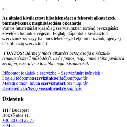
2.
Az általad kiválasztott hibajelenséget a felsorolt alkatrészek
bármelyikének meghibásodása okozhatja.
Pontos hibafeltárást kizárólag szervizünkben történő bevizsgálást
követően tudunk elvégezni. Foglalj időpontot a kiválasztott
szervizünkbe, vagy ha nincs lehetőséged eljönni hozzánk, igényelj
háztól-házig szervizfutárt!
!
FONTOS!
Bármely hibás alkatrész befolyásolja a készülék
rendeltetésszerű működését. Ezért fontos, hogy minél előbb javításra
kerüljön, elkerülve a további meghibásodásokat.
Időpontot foglalok a szervizbe »
Szervizfutárt igénylek »
Foglalj időpontot
szervizünkbe!
Időpontfoglalás
Maradj otthon, hívd
a szervizfutárt!
Szervizfutár
Kérdésed van?
Kérj visszahívást
Visszahívás
Üzleteink
1117
Budapest
Bölcső utca 11.
+36 30 630 22 77
E
M
Q