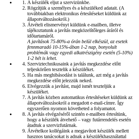
A készülék eljut a szervizünkbe.
Rögzítjük a személyes és a készüléked adatait. (A
továbbiakban elektronikus értesítéseket küldünk az
állapotváltozásokról.)
Átvételi elismervényt küldünk e-mailben, illetve
tájékoztatunk a javítás megközelítőleges áráról és
időtartamáról.
A javítások 75-80%-a órán belül elkészül, az esetek
fennmaradó 10-15%-ában 1-2 nap, bonyolult
problémák vagy egyedi alkatrészigény esetén (5-10%)
1-2 hét is lehet.
Szerviztechnikusaink a javítás megkezdése előtt
teljeskörűen tesztelik a készüléket.
Ha más meghibásodást is találunk, azt még a javítás
megkezdése előtt jelezzük neked.
Elvégezzük a javítást, majd ismét teszteljük a
készüléket.
A javítás közben automatikus értesítéseket küldünk az
állapotváltozásokról a megadott e-mail-címre. Így
egyszerűen nyomon követheted a folyamatot.
A javítás elvégzéséről szintén e-mailben értesítünk,
hogy a készülék átvehető – vagy futárrendelés esetén
átadtuk a szervizfutárnak.
Átvételkor kollégáink a megjavított készülék mellett
hasznos tanácsokat is adnak a készülékhasználattal