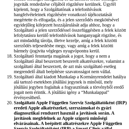
jogviták rendedzése céljából rögzítésre kerülnek. Ügyfél
kijelenti, hogy a Szolgáltatónak a telefonhívások
hangfelvételeinek rögzítésére vonatkozó tájékoztatását
megértette és elfogadja, és a jelen szerződés megkötésével
egyidejűleg kifejezett hozzájárulását adja ahhoz, hogy a
Szolgáltató a jelen szerződéssel összefüggésben a felek között
lefolytatásra kerülő telefonhívások hanganyagát rögzítse, és
azt mindaddig tárolja, illetve kezelje, amíg a felek közötti
szerződés teljesedésbe megy, vagy amíg a felek közötti
bármely (jog)vita végleges nyugvópontra kerül.
Szolgáltató fenntartja magának a jogot, hogy a nem a
Szolgáltató által beszerzett beszerelt alkatrészekre, valamint a
szolgáltató által beszerzett, de azt más szolgáltató esetleg
megrendelő általi beépítésre szavatosságot nem vállal.
Szolgáltató által kiadott Munkalap a Kormányrendelet hatálya
alá tartozó esetekben jótállási jegynek is minősül, mely
jótállási jegyben foglaltak a fogyasztónak a törvényből eredő
jogait nem érintik. A jótállási igény a “Munkalappal”
érvényesíthető.
Szolgáltató Apple Független Szerviz Szolgáltatóként (IRP)
eredeti Apple alkatrészeket, szerszámokat és gyári
diagnosztikai rendszert használ a javítások során. A
javítások megfelelnek az Apple szigorú minőségi
elvárásainak. A beépített alkatrészekre Apple Független
Szerviz Szolgáltatóként (IRP) a Smart Clinic vállal