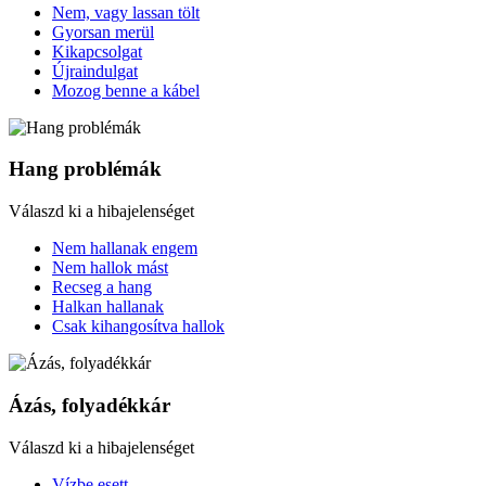
Nem, vagy lassan tölt
Gyorsan merül
Kikapcsolgat
Újraindulgat
Mozog benne a kábel
Hang problémák
Válaszd ki a hibajelenséget
Nem hallanak engem
Nem hallok mást
Recseg a hang
Halkan hallanak
Csak kihangosítva hallok
Ázás, folyadékkár
Válaszd ki a hibajelenséget
Vízbe esett