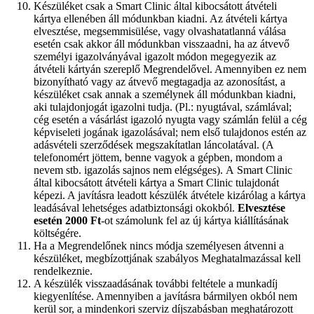
Készüléket csak a Smart Clinic által kibocsátott átvételi
kártya ellenében áll módunkban kiadni. Az átvételi kártya
elvesztése, megsemmisülése, vagy olvashatatlanná válása
esetén csak akkor áll módunkban visszaadni, ha az átvevő
személyi igazolványával igazolt módon megegyezik az
átvételi kártyán szereplő Megrendelővel. Amennyiben ez nem
bizonyítható vagy az átvevő megtagadja az azonosítást, a
készüléket csak annak a személynek áll módunkban kiadni,
aki tulajdonjogát igazolni tudja. (Pl.: nyugtával, számlával;
cég esetén a vásárlást igazoló nyugta vagy számlán felül a cég
képviseleti jogának igazolásával; nem első tulajdonos estén az
adásvételi szerződések megszakítatlan láncolatával. (A
telefonomért jöttem, benne vagyok a gépben, mondom a
nevem stb. igazolás sajnos nem elégséges). A Smart Clinic
által kibocsátott átvételi kártya a Smart Clinic tulajdonát
képezi. A javításra leadott készülék átvétele kizárólag a kártya
leadásával lehetséges adatbiztonsági okokból.
Elvesztése
esetén 2000 Ft
-ot számolunk fel az új kártya kiállításának
költségére.
Ha a Megrendelőnek nincs módja személyesen átvenni a
készüléket, megbízottjának szabályos Meghatalmazással kell
rendelkeznie.
A készülék visszaadásának további feltétele a munkadíj
kiegyenlítése. Amennyiben a javításra bármilyen okból nem
kerül sor, a mindenkori szerviz díjszabásban meghatározott