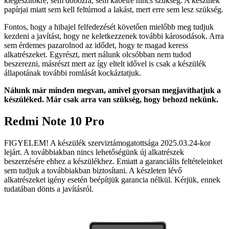
kiegészítőkre, sem dobozra, sem kábelre nincs szükség. A készülék
papírjai miatt sem kell feltúrnod a lakást, mert erre sem lesz szükség.
Fontos, hogy a hibajel felfedezését követően mielőbb meg tudjuk
kezdeni a javítást, hogy ne keletkezzenek további károsodások. Arra
sem érdemes pazarolnod az idődet, hogy te magad keress
alkatrészeket. Egyrészt, mert nálunk olcsóbban nem tudod
beszerezni, másrészt mert az így eltelt idővel is csak a készülék
állapotának további romlását kockáztatjuk.
Nálunk már minden megvan, amivel gyorsan megjavíthatjuk a
készüléked. Már csak arra van szükség, hogy behozd nekünk.
Redmi Note 10 Pro
FIGYELEM! A készülék szerviztámogatottsága 2025.03.24-kor
lejárt. A továbbiakban nincs lehetőségünk új alkatrészek
beszerzésére ehhez a készülékhez. Emiatt a garanciális feltételeinket
sem tudjuk a továbbiakban biztosítani. A készleten lévő
alkatrészeket igény esetén beépítjük garancia nélkül. Kérjük, ennek
tudatában dönts a javításról.