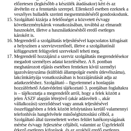
előzetesen (legkésőbb a készülék átadásakor) kéri és az
átvételin ez a fenntartás szerepel. Ellenkező esetben ezeknek a
veszélyes hulladék szerinti megsemmisítéséről gondoskodunk.
Szolgáltató kizárja a felelősséget a közvetett és/vagy
következménykárok vonatkozásában, továbbá az elmaradt
hasznokért, illetve a használatkiesésből eredő esetleges
károkért is.
Megrendelő a szolgáltatás teljesítésével kapcsolatos kifogásait
a helyszínen a szervizvezetőnél, illetve a szolgáltatónál
kifüggesztett felügyeleti szerveknél teheti meg.
Megrendelő hozzájárul a szerviz szolgáltatás megrendelésekor
megadott személyes adatai kezeléséhez. A 8. pontban
meghatározott eljárás esetében fentieken kívül személyi
igazolványszáma (külföldi állampolgár esetén útlevélszáma),
lakcímkártyája vonatkozásában is hozzájárulását adja az
adatkezeléshez. Szolgáltató – figyelemmel a honlapján
hozzáférhető Adatvédelmi tájékoztató 3. pontjában foglaltakra
is – tájékoztatja a megrendelőt arról, hogy a felek között a
jelen ÁSZF alapján létrejövő (akár adásvételi -, akár
vállalkozási) szerződéssel vagy annak teljesítésével
összefüggésben a felek között lefolytatásra kerülő valamennyi
telefonhívás hangfelvétele minőségbiztosítási célból, a
Szolgáltató által üzemeltetett webes felület hatékonyságának
mérése és/vagy fejlesztése céljából, valamint az Ügyfelektől
érkező esetleges kifogások, és az azokból eredő esetleges