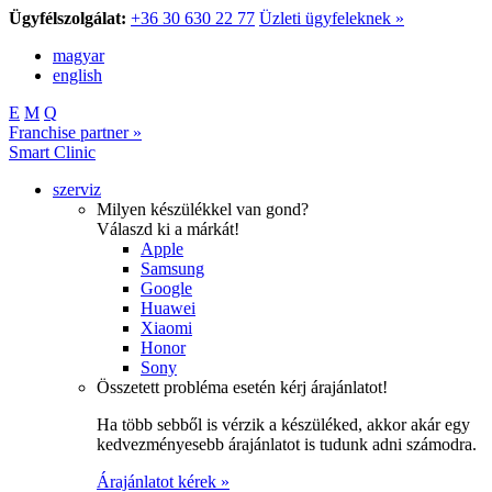
Ügyfélszolgálat:
+36 30 630 22 77
Üzleti ügyfeleknek »
magyar
english
E
M
Q
Franchise partner »
Smart Clinic
szerviz
Milyen készülékkel van gond?
Válaszd ki a márkát!
Apple
Samsung
Google
Huawei
Xiaomi
Honor
Sony
Összetett probléma esetén kérj árajánlatot!
Ha több sebből is vérzik a készüléked, akkor akár egy
kedvezményesebb árajánlatot is tudunk adni számodra.
Árajánlatot kérek »