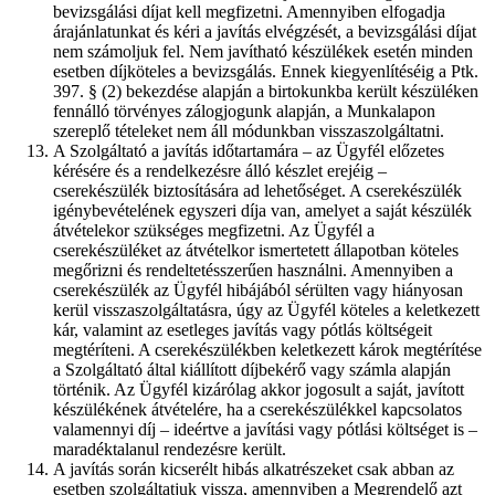
bevizsgálási díjat kell megfizetni. Amennyiben elfogadja
árajánlatunkat és kéri a javítás elvégzését, a bevizsgálási díjat
nem számoljuk fel. Nem javítható készülékek esetén minden
esetben díjköteles a bevizsgálás. Ennek kiegyenlítéséig a Ptk.
397. § (2) bekezdése alapján a birtokunkba került készüléken
fennálló törvényes zálogjogunk alapján, a Munkalapon
szereplő tételeket nem áll módunkban visszaszolgáltatni.
A Szolgáltató a javítás időtartamára – az Ügyfél előzetes
kérésére és a rendelkezésre álló készlet erejéig –
cserekészülék biztosítására ad lehetőséget. A cserekészülék
igénybevételének egyszeri díja van, amelyet a saját készülék
átvételekor szükséges megfizetni. Az Ügyfél a
cserekészüléket az átvételkor ismertetett állapotban köteles
megőrizni és rendeltetésszerűen használni. Amennyiben a
cserekészülék az Ügyfél hibájából sérülten vagy hiányosan
kerül visszaszolgáltatásra, úgy az Ügyfél köteles a keletkezett
kár, valamint az esetleges javítás vagy pótlás költségeit
megtéríteni. A cserekészülékben keletkezett károk megtérítése
a Szolgáltató által kiállított díjbekérő vagy számla alapján
történik. Az Ügyfél kizárólag akkor jogosult a saját, javított
készülékének átvételére, ha a cserekészülékkel kapcsolatos
valamennyi díj – ideértve a javítási vagy pótlási költséget is –
maradéktalanul rendezésre került.
A javítás során kicserélt hibás alkatrészeket csak abban az
esetben szolgáltatjuk vissza, amennyiben a Megrendelő azt