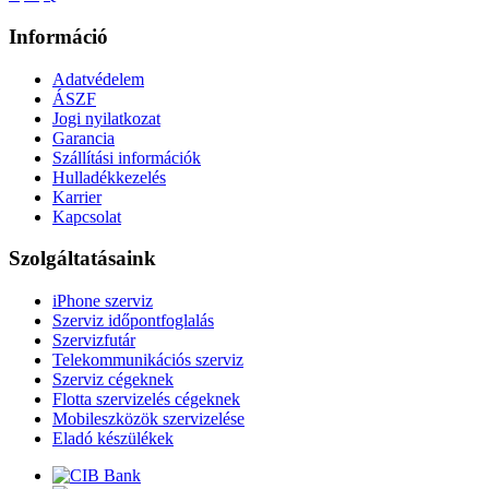
Információ
Adatvédelem
ÁSZF
Jogi nyilatkozat
Garancia
Szállítási információk
Hulladékkezelés
Karrier
Kapcsolat
Szolgáltatásaink
iPhone szerviz
Szerviz időpontfoglalás
Szervizfutár
Telekommunikációs szerviz
Szerviz cégeknek
Flotta szervizelés cégeknek
Mobileszközök szervizelése
Eladó készülékek