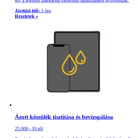
így a legtöbb márkában elegendő tapasztalatot gyűjtöttünk.
Javítási idő:
1 óra
Részletek »
Ázott készülék tisztítása és bevizsgálása
25.000,- Ft-tól