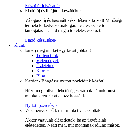
Készülékfelvásárlás
Eladó új és felújított készülékek
Válogass új és használt készülékeink között! Minőségi
termékek, kedvező árak, garancia és szakértői
támogatás – találd meg a tökéletes eszközt!
Eladó készülékek
rólunk
Ismerj meg minket egy kicsit jobban!
Történetünk
Vélemények
Üzleteink
Karrier
Blog
Karrier - Böngéssz nyitott pozícióink között!
Nézd meg milyen lehetőségek várnak nálunk most
munka terén. Csatlakozz hozzánk.
Nyitott pozíciók »
Vélemények - Ők már minket választottak!
Akkor vagyunk elégedettek, ha az ügyfeleink
elégedettek. Nézd meg, mit mondanak rólunk mások.