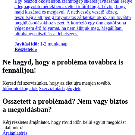
Egy beázott okostelefon/számítógép sikeres javításának esélye
a legnagyobb mértékben az eltelt időtől függ. Tévhit, hogy
majd kiszárad és megjavul. A nedvesség vezető közeg,
feszültség alatt pedig folyamatos zárlatokat okoz, ami további
meghibásodásokhoz vezet. A korrózió egy önmagától soha
véget nem érő folyamat, ha nem állítjuk meg. Megállítani
ultrahangos tisztítással lehetséges.
Javítási idő:
1-2 munkanap
Részletek »
Ne hagyd, hogy a probléma továbbra is
fennálljon!
Keresd fel szervizünket, hogy az élet újra menjen tovább.
Időpontot foglalok
Szervizfutárt igénylek
Összetett a problémád? Nem vagy biztos
a megoldásban?
Kérj részletes árajánlatot, hogy rövid időn belül együtt megoldást
találjunk rá.
Árajánlatérés