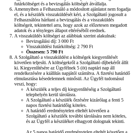
futárköltséget és a bevizsgálás költségét átvállalja.
Amennyiben a Felhasználó a módosított ajánlatot nem fogadja
el, és a készülék visszaküldését kéri, a Szolgáltató jogosult a
Felhasználóra hárítani a bevizsgálás és a visszaküldés
költségeit, tekintettel arra, hogy azok az előzetesen megadott
adatok és a tényleges állapot eltéréséből erednek.
A visszaküldés költségei az alábbiak szerint alakulnak:
Bevizsgálási díj: 3 000 Ft
Visszaküldési futárköltség: 2 790 Ft
Összesen: 5 790 Ft
A Szolgáltató a visszaküldést a költségek kiegyenlítését
követően teljesíti. A költségekről a Szolgáltató díjbekérőt állít
ki. Kiegyenlítésére az Ügyfélnek 5 (öt) naptári nap áll
rendelkezésére a kiállítás napjától számítva. A fizetési határidő
elmulasztása késedelemnek minősül. Az Ügyfél tudomásul
veszi, hogy:
A készülék a teljes díj kiegyenlítéséig a Szolgáltató
telephelyén kerül tárolásra.
A Szolgáltató a készülék őrzésére kizárólag a fenti 5
napos fizetési határidőig köteles.
A határidő eredménytelen elteltét követően a
Szolgáltató a készülék további tárolására nem köteles,
és az Ügyfél a készüléket elhagyott dolognak tekinti.
Az 5 napos határidő eredménytelen elteltét követően a