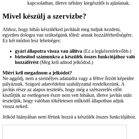
kapcsolatban, illetve néhány kiegészítőt is ajánlanak.
Mivel készülj a szervizbe?
Ahhoz, hogy hibás készüléked javítását meg tudjuk kezdeni,
egyetlen dologra van szükségünk tőled: annak hozzáférhetőségére.
Ez két módon lesz lehetséges:
gyári állapotra vissza van állítva
(Ez a legkézenfekvőbb.)
biztosítod számunkra a készülék összes funkciójához való
hozzáférést
(Meg kell adnod jelkódod.)
Miért kell megadnom a jelkódot?
Ne aggódj, nem a személyes adataidra vagy a féltve őrzött képeidre
pályázunk. Szigorú adatvédelmi szabályzattal rendelkezünk. A
javítás része az alapos tesztelés, hogy még a szétszerelés előtt
kiszűrjük az esetlegesen észre nem vett hibákat, illetve javítás után
teszteljük, hogy valóban tökéletesen működő állapotban adjuk
vissza neked.
Jelkód hiányában nem férünk hozzá a készülék összes funkciójához.