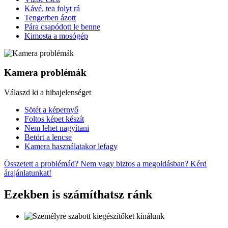
Kávé, tea folyt rá
Tengerben ázott
Pára csapódott le benne
Kimosta a mosógép
Kamera problémák
Válaszd ki a hibajelenséget
Sötét a képernyő
Foltos képet készít
Nem lehet nagyítani
Betört a lencse
Kamera használatakor lefagy
Összetett a problémád? Nem vagy biztos a megoldásban? Kérd
árajánlatunkat!
Ezekben is számíthatsz ránk