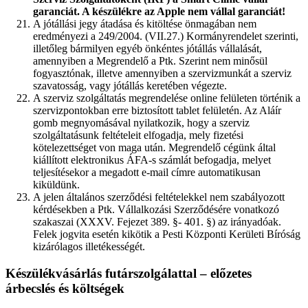
garanciát. A készülékre az Apple nem vállal garanciát!
A jótállási jegy átadása és kitöltése önmagában nem
eredményezi a 249/2004. (VII.27.) Kormányrendelet szerinti,
illetőleg bármilyen egyéb önkéntes jótállás vállalását,
amennyiben a Megrendelő a Ptk. Szerint nem minősül
fogyasztónak, illetve amennyiben a szervizmunkát a szerviz
szavatosság, vagy jótállás keretében végezte.
A szerviz szolgáltatás megrendelése online felületen történik a
szervizpontokban erre biztosított tablet felületén. Az Aláír
gomb megnyomásával nyilatkozik, hogy a szerviz
szolgáltatásunk feltételeit elfogadja, mely fizetési
kötelezettséget von maga után. Megrendelő cégünk által
kiállított elektronikus ÁFA-s számlát befogadja, melyet
teljesítésekor a megadott e-mail címre automatikusan
kiküldünk.
A jelen általános szerződési feltételekkel nem szabályozott
kérdésekben a Ptk. Vállalkozási Szerződésére vonatkozó
szakaszai (XXXV. Fejezet 389. §- 401. §) az irányadóak.
Felek jogvita esetén kikötik a Pesti Központi Kerületi Bíróság
kizárólagos illetékességét.
Készülékvásárlás futárszolgálattal – előzetes
árbecslés és költségek