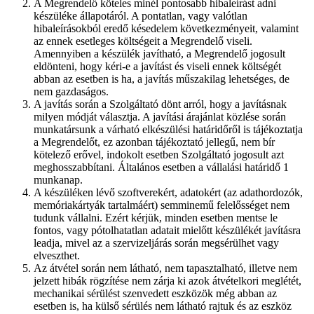
A Megrendelő köteles minél pontosabb hibaleírást adni
készüléke állapotáról. A pontatlan, vagy valótlan
hibaleírásokból eredő késedelem következményeit, valamint
az ennek esetleges költségeit a Megrendelő viseli.
Amennyiben a készülék javítható, a Megrendelő jogosult
eldönteni, hogy kéri-e a javítást és viseli ennek költségét
abban az esetben is ha, a javítás műszakilag lehetséges, de
nem gazdaságos.
A javítás során a Szolgáltató dönt arról, hogy a javításnak
milyen módját választja. A javítási árajánlat közlése során
munkatársunk a várható elkészülési határidőről is tájékoztatja
a Megrendelőt, ez azonban tájékoztató jellegű, nem bír
kötelező erővel, indokolt esetben Szolgáltató jogosult azt
meghosszabbítani. Általános esetben a vállalási határidő 1
munkanap.
A készüléken lévő szoftverekért, adatokért (az adathordozók,
memóriakártyák tartalmáért) semminemű felelősséget nem
tudunk vállalni. Ezért kérjük, minden esetben mentse le
fontos, vagy pótolhatatlan adatait mielőtt készülékét javításra
leadja, mivel az a szervizeljárás során megsérülhet vagy
elveszthet.
Az átvétel során nem látható, nem tapasztalható, illetve nem
jelzett hibák rögzítése nem zárja ki azok átvételkori meglétét,
mechanikai sérülést szenvedett eszközök még abban az
esetben is, ha külső sérülés nem látható rajtuk és az eszköz