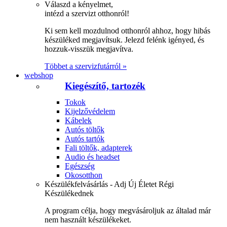
Válaszd a kényelmet,
intézd a szervizt otthonról!
Ki sem kell mozdulnod otthonról ahhoz, hogy hibás
készüléked megjavítsuk. Jelezd felénk igényed, és
hozzuk-visszük megjavítva.
Többet a szervizfutárról »
webshop
Kiegészítő, tartozék
Tokok
Kijelzővédelem
Kábelek
Autós töltők
Autós tartók
Fali töltők, adapterek
Audio és headset
Egészség
Okosotthon
Készülékfelvásárlás - Adj Új Életet Régi
Készülékednek
A program célja, hogy megvásároljuk az általad már
nem használt készülékeket.