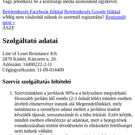
Vagy jelentkezz be a közösségi média azonosítóid egyikével.
Bejelentkezés Facebook fiókkal
Bejelentkezés Google fiókkal
w
Még nem vásároltál nálunk és szeretnél regisztrálni?
Regisztrálj
most »
ÁSZF
Szolgáltató adatai
Line of Least Resistance Kft.
2870 Kisbér, Kincsem u. 26.
Adószám: 14490222-2-11
Cégjegyzékszám: 11-09-014409
Szerviz szolgáltatás feltételei
Szervizünkben a javítások 90%-a a helyszínen megvárható.
Hosszabb javítási idő esetén (2-3 óránál több) minden esetben
átvételi elismervényt iratunk alá Megrendelőinkkel, mely
tartalmazza a személyes adatai mellett a javításra leadott
készülék típusát, sorozatszámát és a hiba leírását. Ezért kérjük,
minden esetben ellenőrizze az adatokat, mert a bejegyzések
vonatkozásában történt tévedésekért és elírásokért felelősséget
nem tudunk vállalni.