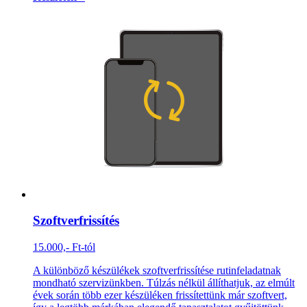
Szoftverfrissítés
15.000,- Ft-tól
A különböző készülékek szoftverfrissítése rutinfeladatnak
mondható szervizünkben. Túlzás nélkül állíthatjuk, az elmúlt
évek során több ezer készüléken frissítettünk már szoftvert,