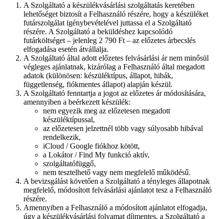
A Szolgáltató a készülékvásárlási szolgáltatás keretében
lehetőséget biztosít a Felhasználó részére, hogy a készüléket
futárszolgálat igénybevételével juttassa el a Szolgáltató
részére. A Szolgáltató a beküldéshez kapcsolódó
futárköltséget – jelenleg 2 790 Ft – az előzetes árbecslés
elfogadása esetén átvállalja.
A Szolgáltató által adott előzetes felvásárlási ár nem minősül
végleges ajánlatnak, kizárólag a Felhasználó által megadott
adatok (különösen: készüléktípus, állapot, hibák,
függetlenség, fiókmentes állapot) alapján készül.
A Szolgáltató fenntartja a jogot az előzetes ár módosítására,
amennyiben a beérkezett készülék:
nem egyezik meg az előzetesen megadott
készüléktípussal,
az előzetesen jelzettnél több vagy súlyosabb hibával
rendelkezik,
iCloud / Google fiókhoz kötött,
a Lokátor / Find My funkció aktív,
szolgáltatófüggő,
nem tesztelhető vagy nem megfelelő működésű.
A bevizsgálást követően a Szolgáltató a tényleges állapotnak
megfelelő, módosított felvásárlási ajánlatot tesz a Felhasználó
részére.
Amennyiben a Felhasználó a módosított ajánlatot elfogadja,
úgy a készülékvásárlási folyamat díjmentes, a Szolgáltató a