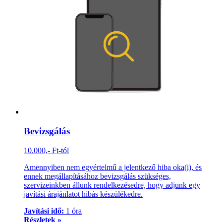
Bevizsgálás
10.000,- Ft-tól
Amennyiben nem egyértelmű a jelentkező hiba oka(i), és
ennek megállapításához bevizsgálás szükséges,
szervizeinkben állunk rendelkezésedre, hogy adjunk egy
javítási árajánlatot hibás készülékedre.
Javítási idő:
1 óra
Részletek »