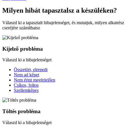
Milyen hibát tapasztalsz a készüléken?
Válaszd ki a tapasztalt hibajelenséget, és mutatjuk, milyen alkatrész
cseréjére számíthatsz
Kijelző probléma
Válaszd ki a hibajelenséget
Összetört, elrepedt
Nem ad képet
Nem érint megfelelően
Csíkos, foltos
Szellemképes
Töltés probléma
Válaszd ki a hibajelenséget