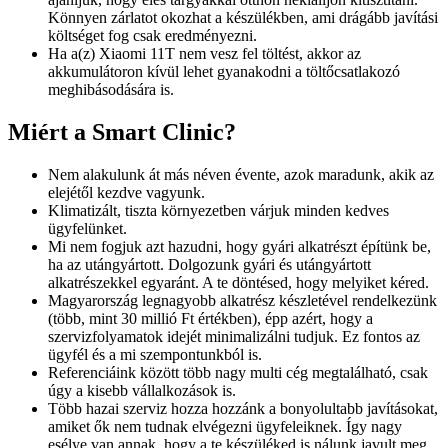
Könnyen zárlatot okozhat a készülékben, ami drágább javítási
költséget fog csak eredményezni.
Ha a(z) Xiaomi 11T nem vesz fel töltést, akkor az
akkumulátoron kívül lehet gyanakodni a töltőcsatlakozó
meghibásodására is.
Miért a Smart Clinic?
Nem alakulunk át más néven évente, azok maradunk, akik az
elejétől kezdve vagyunk.
Klimatizált, tiszta környezetben várjuk minden kedves
ügyfelünket.
Mi nem fogjuk azt hazudni, hogy gyári alkatrészt építünk be,
ha az utángyártott. Dolgozunk gyári és utángyártott
alkatrészekkel egyaránt. A te döntésed, hogy melyiket kéred.
Magyarország legnagyobb alkatrész készletével rendelkezünk
(több, mint 30 millió Ft értékben), épp azért, hogy a
szervizfolyamatok idejét minimalizálni tudjuk. Ez fontos az
ügyfél és a mi szempontunkból is.
Referenciáink között több nagy multi cég megtalálható, csak
úgy a kisebb vállalkozások is.
Több hazai szerviz hozza hozzánk a bonyolultabb javításokat,
amiket ők nem tudnak elvégezni ügyfeleiknek. Így nagy
esélye van annak, hogy a te készüléked is nálunk javult meg.