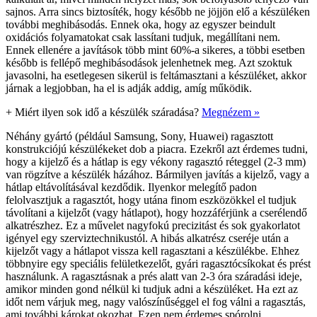
sajnos. Arra sincs biztosíték, hogy később ne jöjjön elő a készüléken
további meghibásodás. Ennek oka, hogy az egyszer beindult
oxidációs folyamatokat csak lassítani tudjuk, megállítani nem.
Ennek ellenére a javítások több mint 60%-a sikeres, a többi esetben
később is fellépő meghibásodások jelenhetnek meg. Azt szoktuk
javasolni, ha esetlegesen sikerül is feltámasztani a készüléket, akkor
járnak a legjobban, ha el is adják addig, amíg működik.
+
Miért ilyen sok idő a készülék száradása?
Megnézem »
Néhány gyártó (például Samsung, Sony, Huawei) ragasztott
konstrukciójú készülékeket dob a piacra. Ezekről azt érdemes tudni,
hogy a kijelző és a hátlap is egy vékony ragasztó réteggel (2-3 mm)
van rögzítve a készülék házához. Bármilyen javítás a kijelző, vagy a
hátlap eltávolításával kezdődik. Ilyenkor melegítő padon
felolvasztjuk a ragasztót, hogy utána finom eszközökkel el tudjuk
távolítani a kijelzőt (vagy hátlapot), hogy hozzáférjünk a cserélendő
alkatrészhez. Ez a művelet nagyfokú precizitást és sok gyakorlatot
igényel egy szerviztechnikustól. A hibás alkatrész cseréje után a
kijelzőt vagy a hátlapot vissza kell ragasztani a készülékbe. Ehhez
többnyire egy speciális felületkezelőt, gyári ragasztócsíkokat és prést
használunk. A ragasztásnak a prés alatt van 2-3 óra száradási ideje,
amikor minden gond nélkül ki tudjuk adni a készüléket. Ha ezt az
időt nem várjuk meg, nagy valószínűséggel el fog válni a ragasztás,
ami további károkat okozhat. Ezen nem érdemes spórolni.