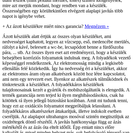
utáni tesztek (mint például merülés, töltés) szintén időigényesek,
mire azt merjük mondani, hogy rendben van a készülék.
Összességében egy körültekintően elvégzett alaplapi javítás több
napot is igénybe vehet.
+
Az ázott készülékre miért nincs garancia?
Megnézem »
Ázott készülék alatt értjük az összes olyan készüléket, ami
nedvességet kaphatott, legyen az vízcsepp, eső, medencébe merülés,
ráfolyt a kávé, beleesett a wc-be, lecsapódott benne a fürdőszoba
pára, ... stb. Az összes ilyen eset azt eredményezi, hogy a készülék
belsejében korróziós folyamatok indulnak meg. A folyadékok vezető
képességgel rendelkeznek. Az elektromosság mindig a legkisebb
ellenállás felé közlekedik. Így ha nedvesség éri a készüléket, akkor
az elektromos áram olyan alkatrészek között hoz létre kapcsolatot,
ami nem egy tervezett eset. Ilyenkor az alkatrészek túlműködnek és
tönkreteszik a készüléket. A folyadékkáros készülékek
tulajdonosainak kezét a gyártók és mobilszolgáltatók is elengedik. A
termék garanciája nem terjed ki ilyen meghibásodásokra, csak ha
kötöttek rá ilyen jellegű biztosítást korábban. Amit mi tudunk tenni,
hogy ezt az oxidációs folyamatot megpróbáljuk lelassítani. A
folyadékkáros alkatrészeket áttakarítjuk, illetve indokolt esetben
cseréljük. Az alaplapot ultrahangos mosóval szintén megtisztítjuk az
oxidrétegek döntő részétől. A javítás hatékonysága függ az ázás
mértékétől és az ázás óta eltelt időtől. Épp emiatt nincs előre
kalkulált ár, mivel minden helyzet más, sok befolyásoló tényező van