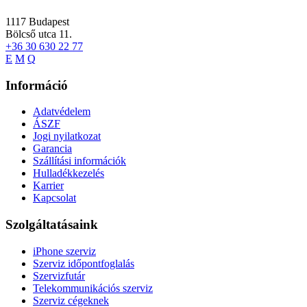
1117
Budapest
Bölcső utca 11.
+36 30 630 22 77
E
M
Q
Információ
Adatvédelem
ÁSZF
Jogi nyilatkozat
Garancia
Szállítási információk
Hulladékkezelés
Karrier
Kapcsolat
Szolgáltatásaink
iPhone szerviz
Szerviz időpontfoglalás
Szervizfutár
Telekommunikációs szerviz
Szerviz cégeknek