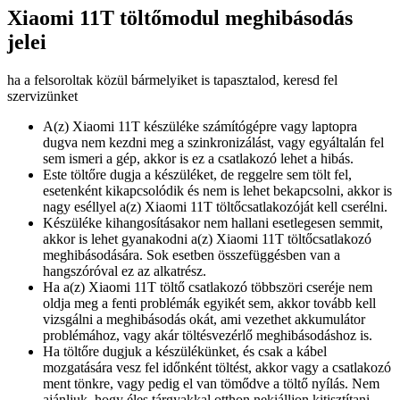
Xiaomi 11T töltőmodul meghibásodás
jelei
ha a felsoroltak közül bármelyiket is tapasztalod, keresd fel
szervizünket
A(z) Xiaomi 11T készüléke számítógépre vagy laptopra
dugva nem kezdni meg a szinkronizálást, vagy egyáltalán fel
sem ismeri a gép, akkor is ez a csatlakozó lehet a hibás.
Este töltőre dugja a készüléket, de reggelre sem tölt fel,
esetenként kikapcsolódik és nem is lehet bekapcsolni, akkor is
nagy eséllyel a(z) Xiaomi 11T töltőcsatlakozóját kell cserélni.
Készüléke kihangosításakor nem hallani esetlegesen semmit,
akkor is lehet gyanakodni a(z) Xiaomi 11T töltőcsatlakozó
meghibásodására. Sok esetben összefüggésben van a
hangszóróval ez az alkatrész.
Ha a(z) Xiaomi 11T töltő csatlakozó többszöri cseréje nem
oldja meg a fenti problémák egyikét sem, akkor tovább kell
vizsgálni a meghibásodás okát, ami vezethet akkumulátor
problémához, vagy akár töltésvezérlő meghibásodáshoz is.
Ha töltőre dugjuk a készülékünket, és csak a kábel
mozgatására vesz fel időnként töltést, akkor vagy a csatlakozó
ment tönkre, vagy pedig el van tömődve a töltő nyílás. Nem
ajánljuk, hogy éles tárgyakkal otthon nekiálljon kitisztítani.