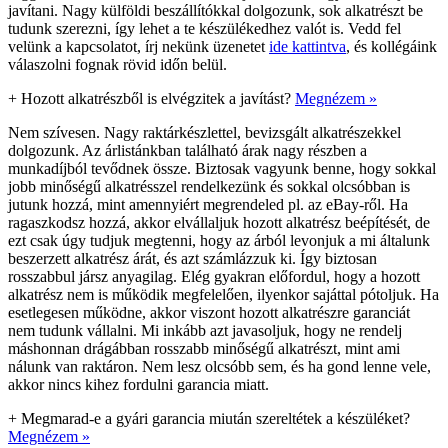
javítani. Nagy külföldi beszállítókkal dolgozunk, sok alkatrészt be
tudunk szerezni, így lehet a te készülékedhez valót is. Vedd fel
velünk a kapcsolatot, írj nekünk üzenetet
ide kattintva
, és kollégáink
válaszolni fognak rövid időn belül.
+
Hozott alkatrészből is elvégzitek a javítást?
Megnézem »
Nem szívesen. Nagy raktárkészlettel, bevizsgált alkatrészekkel
dolgozunk. Az árlistánkban található árak nagy részben a
munkadíjból tevődnek össze. Biztosak vagyunk benne, hogy sokkal
jobb minőségű alkatrésszel rendelkezünk és sokkal olcsóbban is
jutunk hozzá, mint amennyiért megrendeled pl. az eBay-ről. Ha
ragaszkodsz hozzá, akkor elvállaljuk hozott alkatrész beépítését, de
ezt csak úgy tudjuk megtenni, hogy az árból levonjuk a mi általunk
beszerzett alkatrész árát, és azt számlázzuk ki. Így biztosan
rosszabbul jársz anyagilag. Elég gyakran előfordul, hogy a hozott
alkatrész nem is működik megfelelően, ilyenkor sajáttal pótoljuk. Ha
esetlegesen működne, akkor viszont hozott alkatrészre garanciát
nem tudunk vállalni. Mi inkább azt javasoljuk, hogy ne rendelj
máshonnan drágábban rosszabb minőségű alkatrészt, mint ami
nálunk van raktáron. Nem lesz olcsóbb sem, és ha gond lenne vele,
akkor nincs kihez fordulni garancia miatt.
+
Megmarad-e a gyári garancia miután szereltétek a készüléket?
Megnézem »