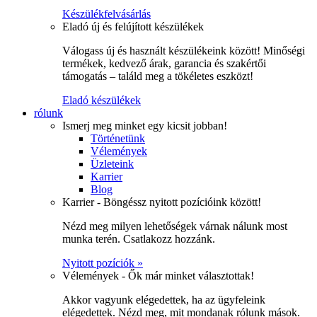
Készülékfelvásárlás
Eladó új és felújított készülékek
Válogass új és használt készülékeink között! Minőségi
termékek, kedvező árak, garancia és szakértői
támogatás – találd meg a tökéletes eszközt!
Eladó készülékek
rólunk
Ismerj meg minket egy kicsit jobban!
Történetünk
Vélemények
Üzleteink
Karrier
Blog
Karrier - Böngéssz nyitott pozícióink között!
Nézd meg milyen lehetőségek várnak nálunk most
munka terén. Csatlakozz hozzánk.
Nyitott pozíciók »
Vélemények - Ők már minket választottak!
Akkor vagyunk elégedettek, ha az ügyfeleink
elégedettek. Nézd meg, mit mondanak rólunk mások.