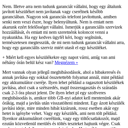
Nem. Illetve arra nem tudunk garanciát vállalni, hogy egy általunk
javított készüléket nem javítanak vagy cserélnek később
garanciában. Nagyon sok garanciás telefont javítottunk, amiben
senki nem veszi észre, hogy belenyúltunk. Nem is emiatt nem
akarunk ezért felelősséget vállalni. Ismerjük a garanciális szervizek
hozzáállását, és emiatt mi nem szeretnénk koloncot venni a
nyakunkba. Ha egy kedves ügyfél kéri, hogy segítsünk,
természetesen megtesszük, de mi nem tudunk garanciát vállalni arra,
hogy egy garanciális szerviz miért utasít el egy készüléket.
+
Miért kell egyes készülékekre egy napot várni, amíg van ami
néhány órán belül kész van?
Megnézem »
Mert vannak olyan jellegű meghibásodások, ahol a hibakeresés és
annak javítása egy sokkal összetettebb folyamat annál, mint például
egy akkumulátor cseréje. Ilyen lehet például a ragasztott készülékek
javítása, ahol csak a szétszedés, majd összeragasztás és száradás
csak 2-3 óra pluszt jelent. De ilyen lehet pl egy szoftveres
meghibásodás is, amikor több GB-nyi adatot kell mentenünk akár
órákig, majd a javítás után visszatölteni mindent. Egy ázott készülék
javítási ideje, mire minden hibát kizárunk, rossz esetben akár egy
hetet is igénybe vehet. Vagy egy készülék, ami nem tölt például.
Ilyenkor akkumulátort cserélünk, vagy egy töltőcsatlakozót, majd
ezután közvetlenül merülés és töltés teszteket hajtunk végre. Csak