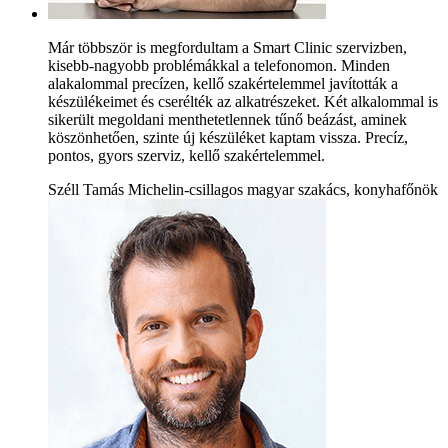
Már többször is megfordultam a Smart Clinic szervizben,
kisebb-nagyobb problémákkal a telefonomon. Minden
alakalommal precízen, kellő szakértelemmel javították a
készülékeimet és cserélték az alkatrészeket. Két alkalommal is
sikerült megoldani menthetetlennek tűnő beázást, aminek
köszönhetően, szinte új készüléket kaptam vissza. Precíz,
pontos, gyors szerviz, kellő szakértelemmel.
Széll Tamás Michelin-csillagos magyar szakács, konyhafőnök