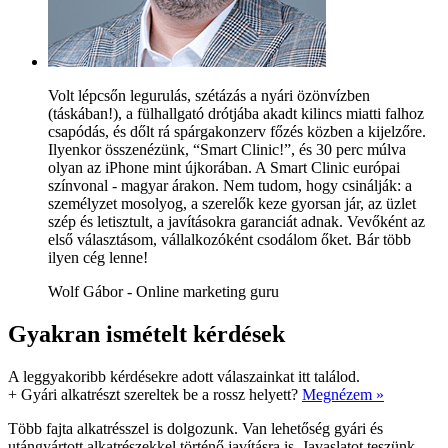
Volt lépcsőn legurulás, szétázás a nyári özönvízben
(táskában!), a fülhallgató drótjába akadt kilincs miatti falhoz
csapódás, és dőlt rá spárgakonzerv főzés közben a kijelzőre.
Ilyenkor összenézünk, “Smart Clinic!”, és 30 perc múlva
olyan az iPhone mint újkorában. A Smart Clinic európai
színvonal - magyar árakon. Nem tudom, hogy csinálják: a
személyzet mosolyog, a szerelők keze gyorsan jár, az üzlet
szép és letisztult, a javításokra garanciát adnak. Vevőként az
első választásom, vállalkozóként csodálom őket. Bár több
ilyen cég lenne!
Wolf Gábor - Online marketing guru
Gyakran ismételt kérdések
A leggyakoribb kérdésekre adott válaszainkat itt találod.
+
Gyári alkatrészt szereltek be a rossz helyett?
Megnézem »
Több fajta alkatrésszel is dolgozunk. Van lehetőség gyári és
utángyártott alkatrészekkel történő javításra is. Javaslatot teszünk