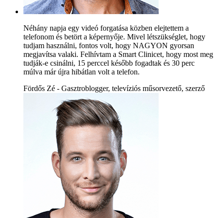
Néhány napja egy videó forgatása közben elejtettem a
telefonom és betört a képernyője. Mivel létszükséglet, hogy
tudjam használni, fontos volt, hogy NAGYON gyorsan
megjavítsa valaki. Felhívtam a Smart Clinicet, hogy most meg
tudják-e csinálni, 15 perccel később fogadtak és 30 perc
múlva már újra hibátlan volt a telefon.
Fördős Zé - Gasztroblogger, televíziós műsorvezető, szerző