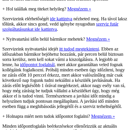
+
Hol talállak meg titeket helyileg?
Megnézem »
Szervizeink elérhetőségét
ide kattintva
nézheted meg. Ha távol laksz
tőlünk, akkor sincs gond, vedd igénybe nyugodtan
szerviz futár
szolgáltatásunkat ide kattintva
.
+
Nyitvatartási időn belül bármikor mehetek?
Megnézem »
Szervizeink nyitvatartási idejét
itt tudod megtekinteni
. Ebben az
időszakban bármikor bejöhetsz hozzánk, pár percen belül biztosan
sorra kerülsz, nem kell sokat várni a kiszolgálásra. A legjobb az
lenne, ha
időpontot foglalnál
, mert akkor garantáltan veled fognak
kollégáink foglalkozni. Próbálj minden esetben úgy időzíteni, hogy
ne zárás előtt 10 perccel érkezz, mert akkor valószínűleg már csak
következő nap fogunk tudni nekiállni a készülék javításának. Ha
zárás előtt legkésőbb 1 órával megérkezel, akkor nagy esély van rá,
hogy még zárásig be tudjuk vállalni a készüléket úgy, hogy még
akkor el is tudod vinni. Természetesen a javítási időt mindig a
helyszínen tudjuk pontosan megállapítani. A javítási idő minden
esetben függ a meghibásodás jellegétől és a szerviz terheltségétől.
+
Holnapra miért nem tudok időpontot foglalni?
Megnézem »
Minden időpontfoglalás beérkezésekor ellenőrizzük az aktuális