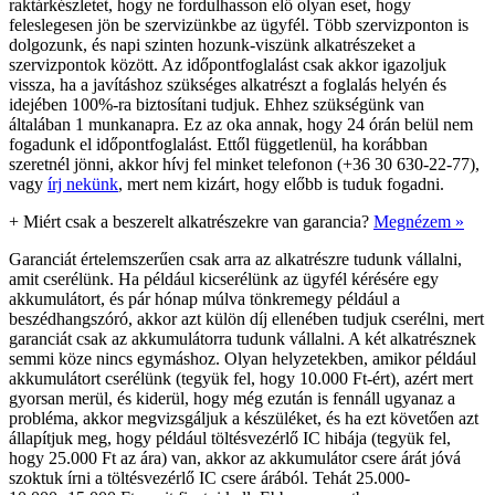
raktárkészletet, hogy ne fordulhasson elő olyan eset, hogy
feleslegesen jön be szervizünkbe az ügyfél. Több szervizponton is
dolgozunk, és napi szinten hozunk-viszünk alkatrészeket a
szervizpontok között. Az időpontfoglalást csak akkor igazoljuk
vissza, ha a javításhoz szükséges alkatrészt a foglalás helyén és
idejében 100%-ra biztosítani tudjuk. Ehhez szükségünk van
általában 1 munkanapra. Ez az oka annak, hogy 24 órán belül nem
fogadunk el időpontfoglalást. Ettől függetlenül, ha korábban
szeretnél jönni, akkor hívj fel minket telefonon (+36 30 630-22-77),
vagy
írj nekünk
, mert nem kizárt, hogy előbb is tuduk fogadni.
+
Miért csak a beszerelt alkatrészekre van garancia?
Megnézem »
Garanciát értelemszerűen csak arra az alkatrészre tudunk vállalni,
amit cserélünk. Ha például kicserélünk az ügyfél kérésére egy
akkumulátort, és pár hónap múlva tönkremegy például a
beszédhangszóró, akkor azt külön díj ellenében tudjuk cserélni, mert
garanciát csak az akkumulátorra tudunk vállalni. A két alkatrésznek
semmi köze nincs egymáshoz. Olyan helyzetekben, amikor például
akkumulátort cserélünk (tegyük fel, hogy 10.000 Ft-ért), azért mert
gyorsan merül, és kiderül, hogy még ezután is fennáll ugyanaz a
probléma, akkor megvizsgáljuk a készüléket, és ha ezt követően azt
állapítjuk meg, hogy például töltésvezérlő IC hibája (tegyük fel,
hogy 25.000 Ft az ára) van, akkor az akkumulátor csere árát jóvá
szoktuk írni a töltésvezérlő IC csere árából. Tehát 25.000-