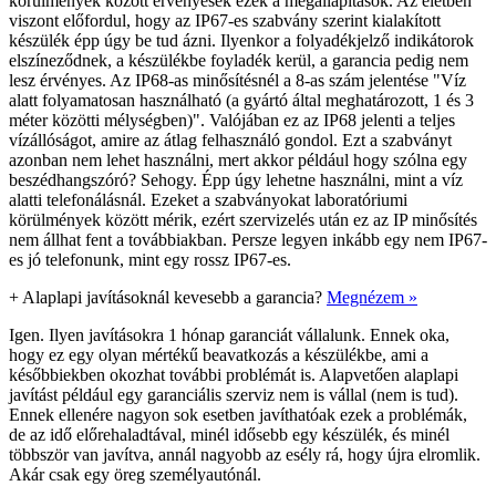
körülmények között érvényesek ezek a megállapítások. Az életben
viszont előfordul, hogy az IP67-es szabvány szerint kialakított
készülék épp úgy be tud ázni. Ilyenkor a folyadékjelző indikátorok
elszíneződnek, a készülékbe foyladék kerül, a garancia pedig nem
lesz érvényes. Az IP68-as minősítésnél a 8-as szám jelentése "Víz
alatt folyamatosan használható (a gyártó által meghatározott, 1 és 3
méter közötti mélységben)". Valójában ez az IP68 jelenti a teljes
vízállóságot, amire az átlag felhasználó gondol. Ezt a szabványt
azonban nem lehet használni, mert akkor például hogy szólna egy
beszédhangszóró? Sehogy. Épp úgy lehetne használni, mint a víz
alatti telefonálásnál. Ezeket a szabványokat laboratóriumi
körülmények között mérik, ezért szervizelés után ez az IP minősítés
nem állhat fent a továbbiakban. Persze legyen inkább egy nem IP67-
es jó telefonunk, mint egy rossz IP67-es.
+
Alaplapi javításoknál kevesebb a garancia?
Megnézem »
Igen. Ilyen javításokra 1 hónap garanciát vállalunk. Ennek oka,
hogy ez egy olyan mértékű beavatkozás a készülékbe, ami a
későbbiekben okozhat további problémát is. Alapvetően alaplapi
javítást például egy garanciális szerviz nem is vállal (nem is tud).
Ennek ellenére nagyon sok esetben javíthatóak ezek a problémák,
de az idő előrehaladtával, minél idősebb egy készülék, és minél
többször van javítva, annál nagyobb az esély rá, hogy újra elromlik.
Akár csak egy öreg személyautónál.