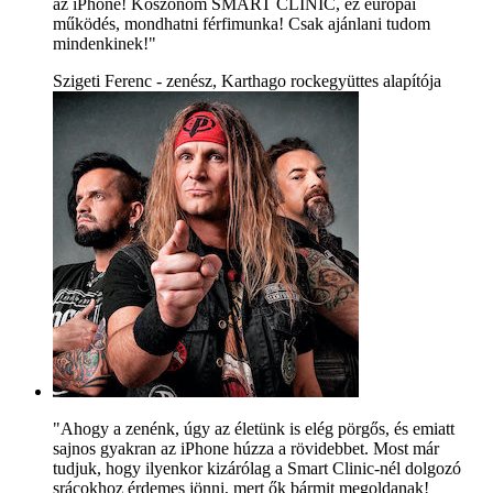
az iPhone! Köszönöm SMART CLINIC, ez európai
működés, mondhatni férfimunka! Csak ajánlani tudom
mindenkinek!"
Szigeti Ferenc - zenész, Karthago rockegyüttes alapítója
"Ahogy a zenénk, úgy az életünk is elég pörgős, és emiatt
sajnos gyakran az iPhone húzza a rövidebbet. Most már
tudjuk, hogy ilyenkor kizárólag a Smart Clinic-nél dolgozó
srácokhoz érdemes jönni, mert ők bármit megoldanak!