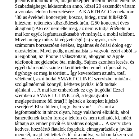
jelentős korábbik felét, tulajdonképpen telefon nélkül éltem le.
Szabadsághegyi lakásomban anno, közel 20 esztendőt vártam
a vonalas telefon bevezetésére... A KARTHAGO zenekarom
’80-as évekbeli koncertjeit, koszos, hideg, utcai fülkékből
intéztem, rettenetes küszködések árán. (250 koncertet éves
átlagban!) Aki ezt nem élte meg, az nem is tudja értékelni a
mai kor egyik legfantasztikusabb vívmányát, a mobil telefont.
Mivel amúgy műszaki végzettségű (is) vagyok, ezért
számomra borzasztóan értékes, izgalmas és óriási dolog egy
okostelefon. Mivel pedig maximalista is vagyok, ezért abból is
a legjobbat, az iPhone-t választottam, ahogyan az Apple
telefonok megjelenése óta, mindig. Sajnos azonban leesés, és
egyéb károsodás szinte elkerülhetetlen ennél a típusnál is,
úgyhogy ez meg is történt... Így keveredtem azután, totál
véletlenül, az újbudai SMART CLINIC szervizbe, miután a
szolgáltatómnál könnyű, kéthetes javítási időt tudtak
ajánlani…. A mai kor emberének ez egy tragédia! Ezzel
szemben a SMART CLINIC-nél, a legnagyobb
meglepetésemre fél órát(!!) ígértek a komplett kijelző
cseréjére! El se hittem, hogy ilyen van! ….és ami a
legfontosabb: itt nincs olyan, hogy valahová elküldik, ahol
ismeretlenek kezén forog a telefon és nem tudható, ki, miért
láthatja az ember privát és bizalmas dolgait…. A szervizben
kedves, hozzáértő fiatalok fogadtak, elmagyarázták a javítás
menetét, majd leültettek és fél óra múlva, valóban készen volt