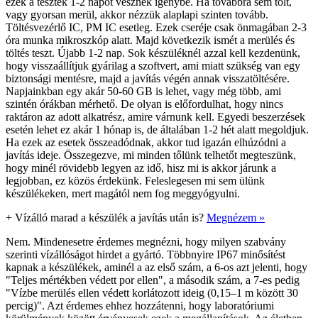
ezek a tesztek 1-2 napot vesznek igénybe. Ha továbbra sem tölt,
vagy gyorsan merül, akkor nézzük alaplapi szinten tovább.
Töltésvezérlő IC, PM IC esetleg. Ezek cseréje csak önmagában 2-3
óra munka mikroszkóp alatt. Majd következik ismét a merülés és
töltés teszt. Újabb 1-2 nap. Sok készüléknél azzal kell kezdenünk,
hogy visszaállítjuk gyárilag a szoftvert, ami miatt szükség van egy
biztonsági mentésre, majd a javítás végén annak visszatöltésére.
Napjainkban egy akár 50-60 GB is lehet, vagy még több, ami
szintén órákban mérhető. De olyan is előfordulhat, hogy nincs
raktáron az adott alkatrész, amire várnunk kell. Egyedi beszerzések
esetén lehet ez akár 1 hónap is, de általában 1-2 hét alatt megoldjuk.
Ha ezek az esetek összeadódnak, akkor tud igazán elhúzódni a
javítás ideje. Összegezve, mi minden tőlünk telhetőt megteszünk,
hogy minél rövidebb legyen az idő, hisz mi is akkor járunk a
legjobban, ez közös érdekünk. Feleslegesen mi sem ülünk
készülékeken, mert magától nem fog meggyógyulni.
+
Vízálló marad a készülék a javítás után is?
Megnézem »
Nem. Mindenesetre érdemes megnézni, hogy milyen szabvány
szerinti vízállóságot hirdet a gyártó. Többnyire IP67 minősítést
kapnak a készülékek, aminél a az első szám, a 6-os azt jelenti, hogy
"Teljes mértékben védett por ellen", a második szám, a 7-es pedig
"Vízbe merülés ellen védett korlátozott ideig (0,15–1 m között 30
percig)". Azt érdemes ehhez hozzátenni, hogy laboratóriumi