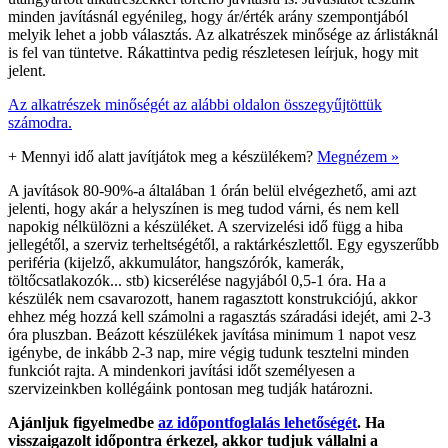
minden javításnál egyénileg, hogy ár/érték arány szempontjából
melyik lehet a jobb választás. Az alkatrészek minősége az árlistáknál
is fel van tüntetve. Rákattintva pedig részletesen leírjuk, hogy mit
jelent.
Az alkatrészek minőségét az alábbi oldalon összegyűjtöttük
számodra.
+
Mennyi idő alatt javítjátok meg a készülékem?
Megnézem »
A javítások 80-90%-a általában 1 órán belül elvégezhető, ami azt
jelenti, hogy akár a helyszínen is meg tudod várni, és nem kell
napokig nélkülözni a készüléket. A szervizelési idő függ a hiba
jellegétől, a szerviz terheltségétől, a raktárkészlettől. Egy egyszerűbb
periféria (kijelző, akkumulátor, hangszórók, kamerák,
töltőcsatlakozók... stb) kicserélése nagyjából 0,5-1 óra. Ha a
készülék nem csavarozott, hanem ragasztott konstrukciójú, akkor
ehhez még hozzá kell számolni a ragasztás száradási idejét, ami 2-3
óra pluszban. Beázott készülékek javítása minimum 1 napot vesz
igénybe, de inkább 2-3 nap, mire végig tudunk tesztelni minden
funkciót rajta. A mindenkori javítási időt személyesen a
szervizeinkben kollégáink pontosan meg tudják határozni.
Ajánljuk figyelmedbe
az időpontfoglalás lehetőségét
. Ha
visszaigazolt időpontra érkezel, akkor tudjuk vállalni a