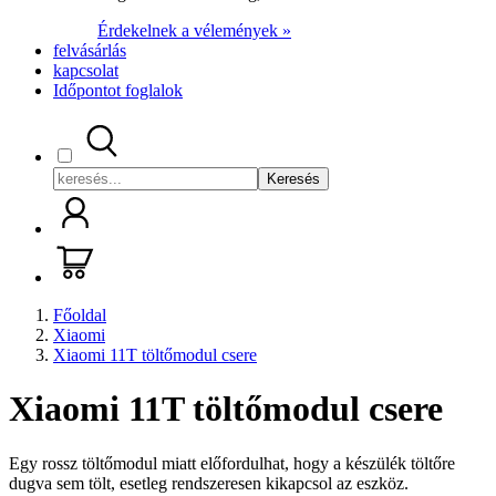
Érdekelnek a vélemények »
felvásárlás
kapcsolat
Időpontot foglalok
Keresés
Főoldal
Xiaomi
Xiaomi 11T töltőmodul csere
Xiaomi 11T töltőmodul csere
Egy rossz töltőmodul miatt előfordulhat, hogy a készülék töltőre
dugva sem tölt, esetleg rendszeresen kikapcsol az eszköz.