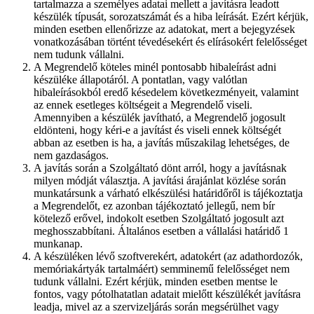
tartalmazza a személyes adatai mellett a javításra leadott
készülék típusát, sorozatszámát és a hiba leírását. Ezért kérjük,
minden esetben ellenőrizze az adatokat, mert a bejegyzések
vonatkozásában történt tévedésekért és elírásokért felelősséget
nem tudunk vállalni.
A Megrendelő köteles minél pontosabb hibaleírást adni
készüléke állapotáról. A pontatlan, vagy valótlan
hibaleírásokból eredő késedelem következményeit, valamint
az ennek esetleges költségeit a Megrendelő viseli.
Amennyiben a készülék javítható, a Megrendelő jogosult
eldönteni, hogy kéri-e a javítást és viseli ennek költségét
abban az esetben is ha, a javítás műszakilag lehetséges, de
nem gazdaságos.
A javítás során a Szolgáltató dönt arról, hogy a javításnak
milyen módját választja. A javítási árajánlat közlése során
munkatársunk a várható elkészülési határidőről is tájékoztatja
a Megrendelőt, ez azonban tájékoztató jellegű, nem bír
kötelező erővel, indokolt esetben Szolgáltató jogosult azt
meghosszabbítani. Általános esetben a vállalási határidő 1
munkanap.
A készüléken lévő szoftverekért, adatokért (az adathordozók,
memóriakártyák tartalmáért) semminemű felelősséget nem
tudunk vállalni. Ezért kérjük, minden esetben mentse le
fontos, vagy pótolhatatlan adatait mielőtt készülékét javításra
leadja, mivel az a szervizeljárás során megsérülhet vagy