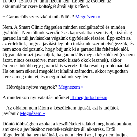
10.000=15.000 Ft, amit fizetni kell. Ebben az esetben az
akkumulátor csere költségét átvállaljuk tőled.
+
Garanciális szervizként működtök?
Megnézem »
Nem. A Smart Clinic független minden szolgáltatótól és minden
gyártótól. Nem állunk szerződéses kapcsolatban senkivel, kizárólag
garancián túli javításokat végzünk ügyfeleink részére. Épp ezért az
az érdekünk, hogy a javítást legjobb tudásunk szerint elvégezzük, és
nem azon dolgozunk, hogy bújjunk ki a garanciális feltételek alól.
Ugyanakkor azt javasoljuk, ha garanciális még a készüléked (és nem
ázott, nincs összetörve, mert ezek kizáró okok lesznek), akkor
érdemes inkább egy garanciális szervizt felkeresni a problémáddal.
Ha ott nem sikerül megoldást kínálni számodra, akkor nyugodtan
keress meg minket, és megpróbálunk segíteni.
+
Hétvégén nyitva vagytok?
Megnézem »
A mindenkori nyitvatartási időnket
itt meg tudod nézni
.
+
Az oldalon nem látom a készülékem típusát, azt is tudjátok
javítani?
Megnézem »
Döntő többségben azokat a készülékeket találod meg honlapunkon,
amiknek a javításához rendelkezésünkre áll alkatrész. Ettől
függetlenül, ha nem találnád, az nem jelenti azt, hogy nem tudjuk