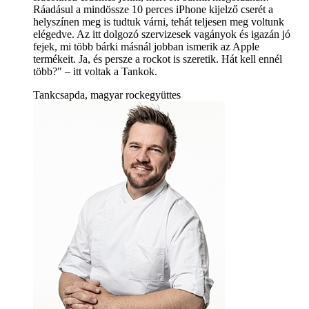
Ráadásul a mindössze 10 perces iPhone kijelző cserét a
helyszínen meg is tudtuk várni, tehát teljesen meg voltunk
elégedve. Az itt dolgozó szervizesek vagányok és igazán jó
fejek, mi több bárki másnál jobban ismerik az Apple
termékeit. Ja, és persze a rockot is szeretik. Hát kell ennél
több?" – itt voltak a Tankok.
Tankcsapda, magyar rockegyüttes