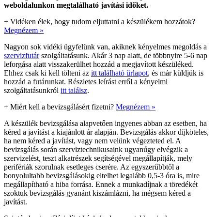
weboldalunkon megtalálható javítási időket.
+
Vidéken élek, hogy tudom eljuttatni a készülékem hozzátok?
Megnézem »
Nagyon sok vidéki ügyfelünk van, akiknek kényelmes megoldás a
szervizfutár
szolgáltatásunk. Akár 3 nap alatt, de többnyire 5-6 nap
leforgása alatt visszakerülhet hozzád a megjavított készüléked.
Ehhez csak ki kell tölteni az
itt található űrlapot
, és már küldjük is
hozzád a futárunkat. Részletes leírást erről a kényelmi
szolgáltatásunkról
itt találsz
.
+
Miért kell a bevizsgálásért fizetni?
Megnézem »
A készülék bevizsgálása alapvetően ingyenes abban az esetben, ha
kéred a javítást a kiajánlott ár alapján. Bevizsgálás akkor díjköteles,
ha nem kéred a javítást, vagy nem velünk végezteted el. A
bevizsgálás során szerviztechnikusaink ugyanúgy elvégzik a
szervizelést, teszt alkatrészek segítségével megállapítják, mely
perifériák szorulnak esetleges cserére. Az egyszerűbbtől a
bonyolultabb bevizsgálásokig eltelhet legalább 0,5-3 óra is, mire
megállapítható a hiba forrása. Ennek a munkadíjnak a töredékét
szoktuk bevizsgálás gyanánt kiszámlázni, ha mégsem kéred a
javítást.