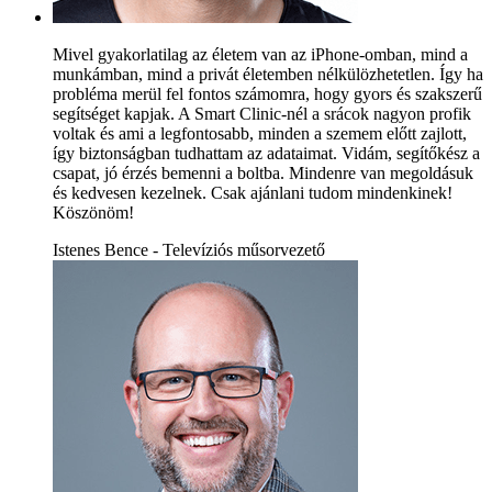
Mivel gyakorlatilag az életem van az iPhone-omban, mind a
munkámban, mind a privát életemben nélkülözhetetlen. Így ha
probléma merül fel fontos számomra, hogy gyors és szakszerű
segítséget kapjak. A Smart Clinic-nél a srácok nagyon profik
voltak és ami a legfontosabb, minden a szemem előtt zajlott,
így biztonságban tudhattam az adataimat. Vidám, segítőkész a
csapat, jó érzés bemenni a boltba. Mindenre van megoldásuk
és kedvesen kezelnek. Csak ajánlani tudom mindenkinek!
Köszönöm!
Istenes Bence - Televíziós műsorvezető