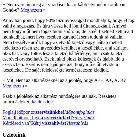
+
Nem várnám meg a száradási időt, inkább elvinném korábban.
Gond-e?
Megnézem »
Annyiban gond, hogy 90% bizonyossággal mondhatjuk, hogy el fog
válni a ragasztás. És újra vissza kell jönni újraragasztani. Amivel
nem hogy időt nem fogsz tudni spórolni, de ismét fizetned kell majd
munkadíjat, mert ilyen esetben garanciát sem tudunk rá vállalni.
Nem beszélve arról, hogy az elváló kijelző vagy hátlap mellett
keletkező résen szennyeződés kerülhet a készülékbe, ami zárlatot
okozhat, vagy foltos lesz a kijelző háttérfénye, ami csak kijelző
cserével orvosolható. Ezek mind plusz költségek és újabb idő a
szervizben. Ezért is nem ajánljuk azt, hogy idő előtt elvidd a
készüléket. De saját felelősségre természetesen kiadjuk.
+
Mit jelent az alkatrészeknél az a jelölés, hogy A++, A+, A, B?
Megnézem »
Ezek a jelölések az alkatrész minőségére utalnak. Részletes
információkért
kattints ide
.
Foglalj időpontot
szervizünkbe!
Időpontfoglalás
Maradj otthon, hívd
a szervizfutárt!
Szervizfutár
Kérdésed van?
Kérj visszahívást
Visszahívás
Üzleteink