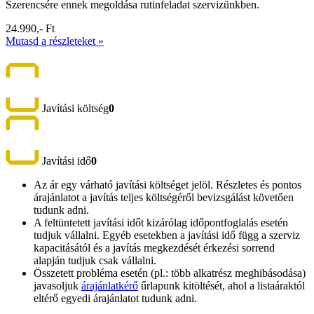
Szerencsére ennek megoldása rutinfeladat szervizünkben.
24.990,- Ft
Mutasd a részleteket »
Javítási költség
0
Javítási idő
0
Az ár egy várható javítási költséget jelöl. Részletes és pontos
árajánlatot a javítás teljes költségéről bevizsgálást követően
tudunk adni.
A feltüntetett javítási időt kizárólag időpontfoglalás esetén
tudjuk vállalni. Egyéb esetekben a javítási idő függ a szerviz
kapacitásától és a javítás megkezdését érkezési sorrend
alapján tudjuk csak vállalni.
Összetett probléma esetén (pl.: több alkatrész meghibásodása)
javasoljuk
árajánlatkérő
űrlapunk kitöltését, ahol a listaáraktól
eltérő egyedi árajánlatot tudunk adni.