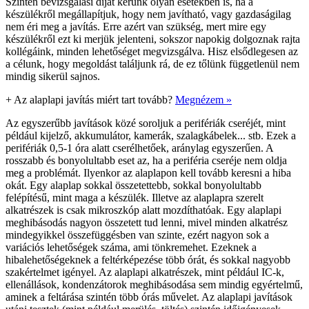
Szintén bevizsgálási díjat kérünk olyan esetekben is, ha a
készülékről megállapítjuk, hogy nem javítható, vagy gazdaságilag
nem éri meg a javítás. Erre azért van szükség, mert mire egy
készülékről ezt ki merjük jelenteni, sokszor napokig dolgoznak rajta
kollégáink, minden lehetőséget megvizsgálva. Hisz elsődlegesen az
a célunk, hogy megoldást találjunk rá, de ez tőlünk függetlenül nem
mindig sikerül sajnos.
+
Az alaplapi javítás miért tart tovább?
Megnézem »
Az egyszerűbb javítások közé soroljuk a perifériák cseréjét, mint
például kijelző, akkumulátor, kamerák, szalagkábelek... stb. Ezek a
perifériák 0,5-1 óra alatt cserélhetőek, aránylag egyszerűen. A
rosszabb és bonyolultabb eset az, ha a periféria cseréje nem oldja
meg a problémát. Ilyenkor az alaplapon kell tovább keresni a hiba
okát. Egy alaplap sokkal összetettebb, sokkal bonyolultabb
felépítésű, mint maga a készülék. Illetve az alaplapra szerelt
alkatrészek is csak mikroszkóp alatt mozdíthatóak. Egy alaplapi
meghibásodás nagyon összetett tud lenni, mivel minden alkatrész
mindegyikkel összefüggésben van szinte, ezért nagyon sok a
variációs lehetőségek száma, ami tönkremehet. Ezeknek a
hibalehetőségeknek a feltérképezése több órát, és sokkal nagyobb
szakértelmet igényel. Az alaplapi alkatrészek, mint például IC-k,
ellenállások, kondenzátorok meghibásodása sem mindig egyértelmű,
aminek a feltárása szintén több órás művelet. Az alaplapi javítások