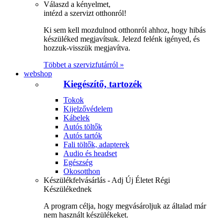
Válaszd a kényelmet,
intézd a szervizt otthonról!
Ki sem kell mozdulnod otthonról ahhoz, hogy hibás
készüléked megjavítsuk. Jelezd felénk igényed, és
hozzuk-visszük megjavítva.
Többet a szervizfutárról »
webshop
Kiegészítő, tartozék
Tokok
Kijelzővédelem
Kábelek
Autós töltők
Autós tartók
Fali töltők, adapterek
Audio és headset
Egészség
Okosotthon
Készülékfelvásárlás - Adj Új Életet Régi
Készülékednek
A program célja, hogy megvásároljuk az általad már
nem használt készülékeket.