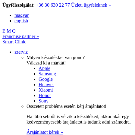
Ügyfélszolgálat:
+36 30 630 22 77
Üzleti ügyfeleknek »
magyar
english
E
M
Q
Franchise partner »
Smart Clinic
szerviz
Milyen készülékkel van gond?
Válaszd ki a márkát!
Apple
Samsung
Google
Huawei
Xiaomi
Honor
Sony
Összetett probléma esetén kérj árajánlatot!
Ha több sebből is vérzik a készüléked, akkor akár egy
kedvezményesebb árajánlatot is tudunk adni számodra.
Árajánlatot kérek »