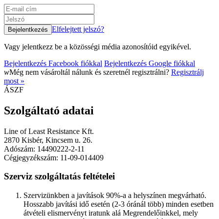
Elfelejtett jelszó?
Vagy jelentkezz be a közösségi média azonosítóid egyikével.
Bejelentkezés Facebook fiókkal
Bejelentkezés Google fiókkal
w
Még nem vásároltál nálunk és szeretnél regisztrálni?
Regisztrálj
most »
ÁSZF
Szolgáltató adatai
Line of Least Resistance Kft.
2870 Kisbér, Kincsem u. 26.
Adószám: 14490222-2-11
Cégjegyzékszám: 11-09-014409
Szerviz szolgáltatás feltételei
Szervizünkben a javítások 90%-a a helyszínen megvárható.
Hosszabb javítási idő esetén (2-3 óránál több) minden esetben
átvételi elismervényt iratunk alá Megrendelőinkkel, mely