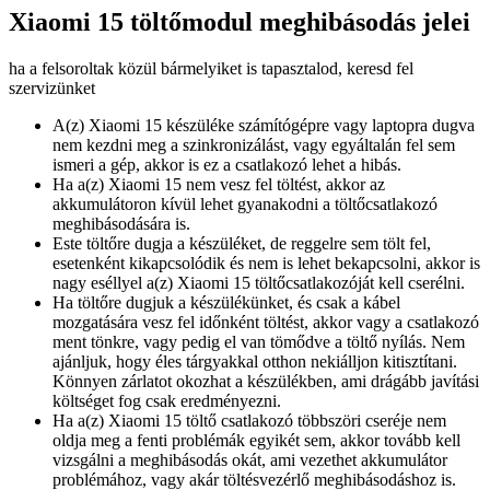
Xiaomi 15 töltőmodul meghibásodás jelei
ha a felsoroltak közül bármelyiket is tapasztalod, keresd fel
szervizünket
A(z) Xiaomi 15 készüléke számítógépre vagy laptopra dugva
nem kezdni meg a szinkronizálást, vagy egyáltalán fel sem
ismeri a gép, akkor is ez a csatlakozó lehet a hibás.
Ha a(z) Xiaomi 15 nem vesz fel töltést, akkor az
akkumulátoron kívül lehet gyanakodni a töltőcsatlakozó
meghibásodására is.
Este töltőre dugja a készüléket, de reggelre sem tölt fel,
esetenként kikapcsolódik és nem is lehet bekapcsolni, akkor is
nagy eséllyel a(z) Xiaomi 15 töltőcsatlakozóját kell cserélni.
Ha töltőre dugjuk a készülékünket, és csak a kábel
mozgatására vesz fel időnként töltést, akkor vagy a csatlakozó
ment tönkre, vagy pedig el van tömődve a töltő nyílás. Nem
ajánljuk, hogy éles tárgyakkal otthon nekiálljon kitisztítani.
Könnyen zárlatot okozhat a készülékben, ami drágább javítási
költséget fog csak eredményezni.
Ha a(z) Xiaomi 15 töltő csatlakozó többszöri cseréje nem
oldja meg a fenti problémák egyikét sem, akkor tovább kell
vizsgálni a meghibásodás okát, ami vezethet akkumulátor
problémához, vagy akár töltésvezérlő meghibásodáshoz is.