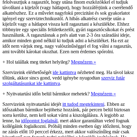
felolvasztjuk a ragasztót, hogy utána finom eszközökkel el tudjuk
távolítani a kijelzőt (vagy hátlapot), hogy hozzáférjünk a cserélendő
alkatrészhez. Ez a művelet nagyfokú precizitást és sok gyakorlatot
igényel egy szerviztechnikustól. A hibás alkatrész cseréje után a
kijelzőt vagy a hátlapot vissza kell ragasztani a készülékbe. Ehhez
többnyire egy speciális felületkezelőt, gyári ragasztócsíkokat és prést
használunk. A ragasztásnak a prés alatt van 2-3 óra száradási ideje,
amikor minden gond nélkül ki tudjuk adni a készüléket. Ha ezt az
időt nem várjuk meg, nagy valószínűséggel el fog válni a ragasztás,
ami további károkat okozhat. Ezen nem érdemes spórolni.
+
Hol talállak meg titeket helyileg?
Megnézem »
Szervizeink elérhetőségét
ide kattintva
nézheted meg. Ha távol laksz
tőlünk, akkor sincs gond, vedd igénybe nyugodtan
szerviz futár
szolgáltatásunkat ide kattintva
.
+
Nyitvatartási időn belül bármikor mehetek?
Megnézem »
Szervizeink nyitvatartási idejét
itt tudod megtekinteni
. Ebben az
időszakban bármikor bejöhetsz hozzánk, pár percen belül biztosan
sorra kerülsz, nem kell sokat várni a kiszolgálásra. A legjobb az
lenne, ha
időpontot foglalnál
, mert akkor garantáltan veled fognak
kollégáink foglalkozni. Próbálj minden esetben úgy időzíteni, hogy
ne zárás előtt 10 perccel érkezz, mert akkor valószínűleg már csak