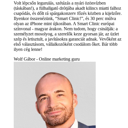
Volt lépcsőn legurulás, szétázás a nyári özönvízben
(táskában!), a fülhallgató drótjába akadt kilincs miatti falhoz
csapódás, és dőlt rá spárgakonzerv főzés közben a kijelzőre.
Ilyenkor összenézünk, “Smart Clinic!”, és 30 perc múlva
olyan az iPhone mint újkorában. A Smart Clinic európai
színvonal - magyar árakon. Nem tudom, hogy csinálják: a
személyzet mosolyog, a szerelők keze gyorsan jár, az üzlet
szép és letisztult, a javításokra garanciát adnak. Vevőként az
első választásom, vállalkozóként csodálom őket. Bár több
ilyen cég lenne!
Wolf Gábor - Online marketing guru