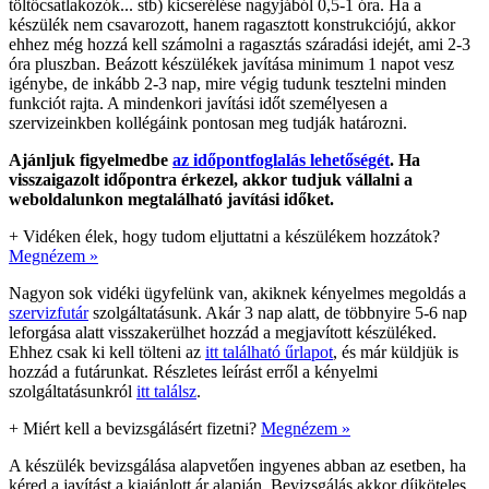
töltőcsatlakozók... stb) kicserélése nagyjából 0,5-1 óra. Ha a
készülék nem csavarozott, hanem ragasztott konstrukciójú, akkor
ehhez még hozzá kell számolni a ragasztás száradási idejét, ami 2-3
óra pluszban. Beázott készülékek javítása minimum 1 napot vesz
igénybe, de inkább 2-3 nap, mire végig tudunk tesztelni minden
funkciót rajta. A mindenkori javítási időt személyesen a
szervizeinkben kollégáink pontosan meg tudják határozni.
Ajánljuk figyelmedbe
az időpontfoglalás lehetőségét
. Ha
visszaigazolt időpontra érkezel, akkor tudjuk vállalni a
weboldalunkon megtalálható javítási időket.
+
Vidéken élek, hogy tudom eljuttatni a készülékem hozzátok?
Megnézem »
Nagyon sok vidéki ügyfelünk van, akiknek kényelmes megoldás a
szervizfutár
szolgáltatásunk. Akár 3 nap alatt, de többnyire 5-6 nap
leforgása alatt visszakerülhet hozzád a megjavított készüléked.
Ehhez csak ki kell tölteni az
itt található űrlapot
, és már küldjük is
hozzád a futárunkat. Részletes leírást erről a kényelmi
szolgáltatásunkról
itt találsz
.
+
Miért kell a bevizsgálásért fizetni?
Megnézem »
A készülék bevizsgálása alapvetően ingyenes abban az esetben, ha
kéred a javítást a kiajánlott ár alapján. Bevizsgálás akkor díjköteles,