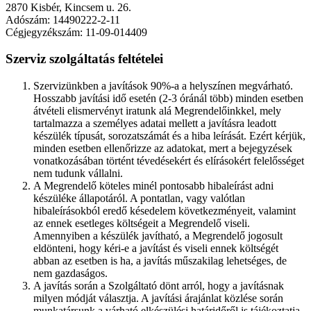
2870 Kisbér, Kincsem u. 26.
Adószám: 14490222-2-11
Cégjegyzékszám: 11-09-014409
Szerviz szolgáltatás feltételei
Szervizünkben a javítások 90%-a a helyszínen megvárható.
Hosszabb javítási idő esetén (2-3 óránál több) minden esetben
átvételi elismervényt iratunk alá Megrendelőinkkel, mely
tartalmazza a személyes adatai mellett a javításra leadott
készülék típusát, sorozatszámát és a hiba leírását. Ezért kérjük,
minden esetben ellenőrizze az adatokat, mert a bejegyzések
vonatkozásában történt tévedésekért és elírásokért felelősséget
nem tudunk vállalni.
A Megrendelő köteles minél pontosabb hibaleírást adni
készüléke állapotáról. A pontatlan, vagy valótlan
hibaleírásokból eredő késedelem következményeit, valamint
az ennek esetleges költségeit a Megrendelő viseli.
Amennyiben a készülék javítható, a Megrendelő jogosult
eldönteni, hogy kéri-e a javítást és viseli ennek költségét
abban az esetben is ha, a javítás műszakilag lehetséges, de
nem gazdaságos.
A javítás során a Szolgáltató dönt arról, hogy a javításnak
milyen módját választja. A javítási árajánlat közlése során
munkatársunk a várható elkészülési határidőről is tájékoztatja