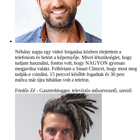
Néhány napja egy videó forgatása közben elejtettem a
telefonom és betört a képernyője. Mivel létszükséglet, hogy
tudjam használni, fontos volt, hogy NAGYON gyorsan
megjavítsa valaki. Felhívtam a Smart Clinicet, hogy most meg
tudják-e csinálni, 15 perccel később fogadtak és 30 perc
múlva már újra hibátlan volt a telefon.
Fördős Zé - Gasztroblogger, televíziós műsorvezető, szerző