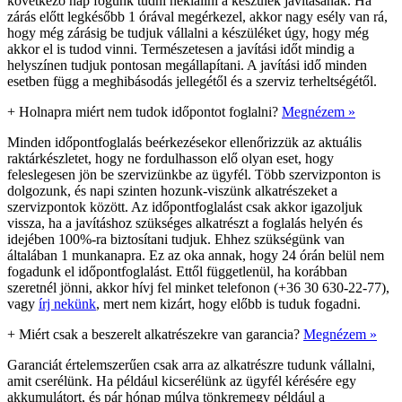
következő nap fogunk tudni nekiállni a készülék javításának. Ha
zárás előtt legkésőbb 1 órával megérkezel, akkor nagy esély van rá,
hogy még zárásig be tudjuk vállalni a készüléket úgy, hogy még
akkor el is tudod vinni. Természetesen a javítási időt mindig a
helyszínen tudjuk pontosan megállapítani. A javítási idő minden
esetben függ a meghibásodás jellegétől és a szerviz terheltségétől.
+
Holnapra miért nem tudok időpontot foglalni?
Megnézem »
Minden időpontfoglalás beérkezésekor ellenőrizzük az aktuális
raktárkészletet, hogy ne fordulhasson elő olyan eset, hogy
feleslegesen jön be szervizünkbe az ügyfél. Több szervizponton is
dolgozunk, és napi szinten hozunk-viszünk alkatrészeket a
szervizpontok között. Az időpontfoglalást csak akkor igazoljuk
vissza, ha a javításhoz szükséges alkatrészt a foglalás helyén és
idejében 100%-ra biztosítani tudjuk. Ehhez szükségünk van
általában 1 munkanapra. Ez az oka annak, hogy 24 órán belül nem
fogadunk el időpontfoglalást. Ettől függetlenül, ha korábban
szeretnél jönni, akkor hívj fel minket telefonon (+36 30 630-22-77),
vagy
írj nekünk
, mert nem kizárt, hogy előbb is tuduk fogadni.
+
Miért csak a beszerelt alkatrészekre van garancia?
Megnézem »
Garanciát értelemszerűen csak arra az alkatrészre tudunk vállalni,
amit cserélünk. Ha például kicserélünk az ügyfél kérésére egy
akkumulátort, és pár hónap múlva tönkremegy például a