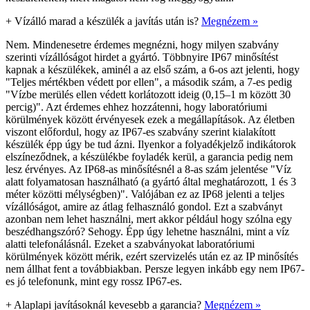
+
Vízálló marad a készülék a javítás után is?
Megnézem »
Nem. Mindenesetre érdemes megnézni, hogy milyen szabvány
szerinti vízállóságot hirdet a gyártó. Többnyire IP67 minősítést
kapnak a készülékek, aminél a az első szám, a 6-os azt jelenti, hogy
"Teljes mértékben védett por ellen", a második szám, a 7-es pedig
"Vízbe merülés ellen védett korlátozott ideig (0,15–1 m között 30
percig)". Azt érdemes ehhez hozzátenni, hogy laboratóriumi
körülmények között érvényesek ezek a megállapítások. Az életben
viszont előfordul, hogy az IP67-es szabvány szerint kialakított
készülék épp úgy be tud ázni. Ilyenkor a folyadékjelző indikátorok
elszíneződnek, a készülékbe foyladék kerül, a garancia pedig nem
lesz érvényes. Az IP68-as minősítésnél a 8-as szám jelentése "Víz
alatt folyamatosan használható (a gyártó által meghatározott, 1 és 3
méter közötti mélységben)". Valójában ez az IP68 jelenti a teljes
vízállóságot, amire az átlag felhasználó gondol. Ezt a szabványt
azonban nem lehet használni, mert akkor például hogy szólna egy
beszédhangszóró? Sehogy. Épp úgy lehetne használni, mint a víz
alatti telefonálásnál. Ezeket a szabványokat laboratóriumi
körülmények között mérik, ezért szervizelés után ez az IP minősítés
nem állhat fent a továbbiakban. Persze legyen inkább egy nem IP67-
es jó telefonunk, mint egy rossz IP67-es.
+
Alaplapi javításoknál kevesebb a garancia?
Megnézem »