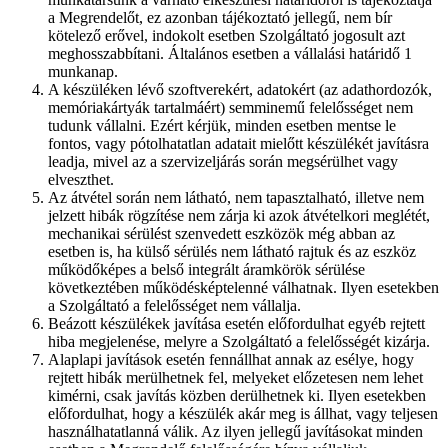
a Megrendelőt, ez azonban tájékoztató jellegű, nem bír
kötelező erővel, indokolt esetben Szolgáltató jogosult azt
meghosszabbítani. Általános esetben a vállalási határidő 1
munkanap.
A készüléken lévő szoftverekért, adatokért (az adathordozók,
memóriakártyák tartalmáért) semminemű felelősséget nem
tudunk vállalni. Ezért kérjük, minden esetben mentse le
fontos, vagy pótolhatatlan adatait mielőtt készülékét javításra
leadja, mivel az a szervizeljárás során megsérülhet vagy
elveszthet.
Az átvétel során nem látható, nem tapasztalható, illetve nem
jelzett hibák rögzítése nem zárja ki azok átvételkori meglétét,
mechanikai sérülést szenvedett eszközök még abban az
esetben is, ha külső sérülés nem látható rajtuk és az eszköz
működőképes a belső integrált áramkörök sérülése
következtében működésképtelenné válhatnak. Ilyen esetekben
a Szolgáltató a felelősséget nem vállalja.
Beázott készülékek javítása esetén előfordulhat egyéb rejtett
hiba megjelenése, melyre a Szolgáltató a felelősségét kizárja.
Alaplapi javítások esetén fennállhat annak az esélye, hogy
rejtett hibák merülhetnek fel, melyeket előzetesen nem lehet
kimérni, csak javítás közben derülhetnek ki. Ilyen esetekben
előfordulhat, hogy a készülék akár meg is állhat, vagy teljesen
használhatatlanná válik. Az ilyen jellegű javításokat minden