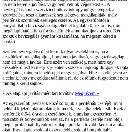
ha nem kéred a javítást, vagy nem velünk végezteted el. A
bevizsgálás során szerviztechnikusaink ugyanúgy elvégzik a
szervizelést, teszt alkatrészek segítségével megállapítják, mely
perifériák szorulnak esetleges cserére. Az egyszerűbbtől a
bonyolultabb bevizsgálásokig eltelhet legalább 0,5-3 óra is, mire
megállapítható a hiba forrása. Ennek a munkadíjnak a töredékét
szoktuk bevizsgálás gyanánt kiszámlázni, ha mégsem kéred a
javítást.
Szintén bevizsgálási díjat kérünk olyan esetekben is, ha a
készülékről megállapítjuk, hogy nem javítható, vagy gazdaságilag
nem éri meg a javítás. Erre azért van szükség, mert mire egy
készülékről ezt ki merjük jelenteni, sokszor napokig dolgoznak rajta
kollégáink, minden lehetőséget megvizsgálva. Hisz elsődlegesen az
a célunk, hogy megoldást találjunk rá, de ez tőlünk függetlenül nem
mindig sikerül sajnos.
+
Az alaplapi javítás miért tart tovább?
Megnézem »
Az egyszerűbb javítások közé soroljuk a perifériák cseréjét, mint
például kijelző, akkumulátor, kamerák, szalagkábelek... stb. Ezek a
perifériák 0,5-1 óra alatt cserélhetőek, aránylag egyszerűen. A
rosszabb és bonyolultabb eset az, ha a periféria cseréje nem oldja
meg a problémát. Ilyenkor az alaplapon kell tovább keresni a hiba
okát. Egy alaplap sokkal összetettebb, sokkal bonyolultabb