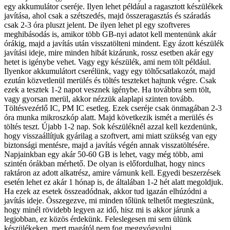
egy akkumulátor cseréje. Ilyen lehet például a ragasztott készülékek
javítása, ahol csak a szétszedés, majd összeragasztás és száradás
csak 2-3 óra pluszt jelent. De ilyen lehet pl egy szoftveres
meghibásodás is, amikor több GB-nyi adatot kell mentenünk akár
órákig, majd a javítás után visszatölteni mindent. Egy ázott készülék
javítási ideje, mire minden hibát kizárunk, rossz esetben akár egy
hetet is igénybe vehet. Vagy egy készülék, ami nem tölt például.
Ilyenkor akkumulátort cserélünk, vagy egy töltőcsatlakozót, majd
ezután közvetlenül merülés és töltés teszteket hajtunk végre. Csak
ezek a tesztek 1-2 napot vesznek igénybe. Ha továbbra sem tölt,
vagy gyorsan merül, akkor nézzük alaplapi szinten tovább.
Töltésvezérlő IC, PM IC esetleg. Ezek cseréje csak önmagában 2-3
óra munka mikroszkóp alatt. Majd következik ismét a merülés és
töltés teszt. Újabb 1-2 nap. Sok készüléknél azzal kell kezdenünk,
hogy visszaállítjuk gyárilag a szoftvert, ami miatt szükség van egy
biztonsági mentésre, majd a javítás végén annak visszatöltésére.
Napjainkban egy akár 50-60 GB is lehet, vagy még több, ami
szintén órákban mérhető. De olyan is előfordulhat, hogy nincs
raktáron az adott alkatrész, amire várnunk kell. Egyedi beszerzések
esetén lehet ez akár 1 hónap is, de általában 1-2 hét alatt megoldjuk.
Ha ezek az esetek összeadódnak, akkor tud igazán elhúzódni a
javítás ideje. Összegezve, mi minden tőlünk telhetőt megteszünk,
hogy minél rövidebb legyen az idő, hisz mi is akkor járunk a
legjobban, ez közös érdekünk. Feleslegesen mi sem ülünk
készülékeken, mert magától nem fog meggyógyulni.