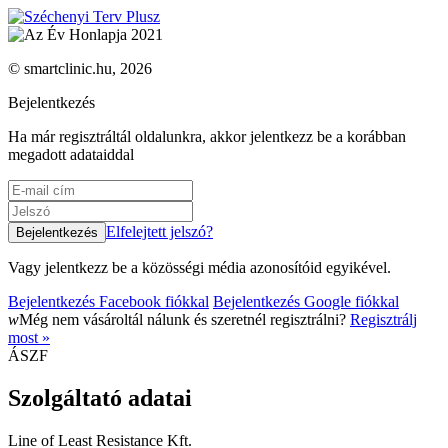
© smartclinic.hu, 2026
Bejelentkezés
Ha már regisztráltál oldalunkra, akkor jelentkezz be a korábban
megadott adataiddal
Elfelejtett jelszó?
Vagy jelentkezz be a közösségi média azonosítóid egyikével.
Bejelentkezés Facebook fiókkal
Bejelentkezés Google fiókkal
w
Még nem vásároltál nálunk és szeretnél regisztrálni?
Regisztrálj
most »
ÁSZF
Szolgáltató adatai
Line of Least Resistance Kft.