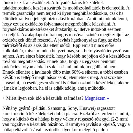
tönkreteszik a készüléket. A folyadékkáros készülékek
tulajdonosainak kezét a gyártók és mobilszolgáltatók is elengedik. A
termék garanciája nem terjed ki ilyen meghibásodásokra, csak ha
kötöttek rá ilyen jellegű biztosítást korábban. Amit mi tudunk tenni,
hogy ezt az oxidációs folyamatot megpróbáljuk lelassítani. A
folyadékkáros alkatrészeket áttakarítjuk, illetve indokolt esetben
cseréljük. Az alaplapot ultrahangos mosóval szintén megtisztítjuk az
oxidrétegek döntő részétől. A javítás hatékonysága függ az ázás
mértékétől és az ázás óta eltelt időtől. Épp emiatt nincs előre
kalkulált ár, mivel minden helyzet más, sok befolyásoló tényező van
sajnos. Arra sincs biztosíték, hogy később ne jöjjön elő a készüléken
további meghibásodás. Ennek oka, hogy az egyszer beindult
oxidációs folyamatokat csak lassítani tudjuk, megállítani nem.
Ennek ellenére a javítások több mint 60%-a sikeres, a többi esetben
később is fellépő meghibásodások jelenhetnek meg. Azt szoktuk
javasolni, ha esetlegesen sikerül is feltámasztani a készüléket, akkor
járnak a legjobban, ha el is adják addig, amíg működik.
+
Miért ilyen sok idő a készülék száradása?
Megnézem »
Néhány gyártó (például Samsung, Sony, Huawei) ragasztott
konstrukciójú készülékeket dob a piacra. Ezekről azt érdemes tudni,
hogy a kijelző és a hátlap is egy vékony ragasztó réteggel (2-3 mm)
van rögzítve a készülék házához. Bármilyen javítás a kijelző, vagy a
hátlap eltávolításával kezdődik. Ilyenkor melegítő padon