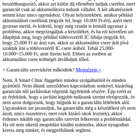
beszédhangszóró, akkor azt külön díj ellenében tudjuk cserélni, mert
garanciát csak az akkumulátorra tudunk vállalni. A két alkatrésznek
semmi köze nincs egymáshoz. Olyan helyzetekben, amikor például
akkumulátort cserélünk (tegyük fel, hogy 10.000 Ft-ért), azért mert
gyorsan merül, és kiderül, hogy még ezután is fennáll ugyanaz a
probléma, akkor megvizsgáljuk a készüléket, és ha ezt követően azt
állapítjuk meg, hogy például töltésvezérlő IC hibája (tegyük fel,
hogy 25.000 Ft az ára) van, akkor az akkumulátor csere árát jóvá
szoktuk írni a töltésvezérlő IC csere árából. Tehát 25.000-
10.000=15.000 Ft, amit fizetni kell. Ebben az esetben az
akkumulátor csere költségét átvállaljuk tőled.
+
Garanciális szervizként működtök?
Megnézem »
Nem. A Smart Clinic független minden szolgáltatótól és minden
gyártótól. Nem állunk szerződéses kapcsolatban senkivel, kizárólag
garancián túli javításokat végzünk ügyfeleink részére. Épp ezért az
az érdekünk, hogy a javítást legjobb tudásunk szerint elvégezzük, és
nem azon dolgozunk, hogy bújjunk ki a garanciális feltételek alól.
Ugyanakkor azt javasoljuk, ha garanciális még a készüléked (és nem
ázott, nincs összetörve, mert ezek kizáró okok lesznek), akkor
érdemes inkább egy garanciális szervizt felkeresni a problémáddal.
Ha ott nem sikerül megoldást kínálni számodra, akkor nyugodtan
keress meg minket, és megpróbálunk segíteni.