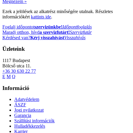
Megnézem »
Ezek a jelölések az alkatrész minőségére utalnak. Részletes
információkért
kattints ide
.
Foglalj időpontot
szervizünkbe!
Időpontfoglalás
Maradj otthon, hívd
a szervizfutárt!
Szervizfutár
Kérdésed van?
Kérj visszahívást
Visszahívás
Üzleteink
1117
Budapest
Bölcső utca 11.
+36 30 630 22 77
E
M
Q
Információ
Adatvédelem
ÁSZF
Jogi nyilatkozat
Garancia
Szállítási információk
Hulladékkezelés
Karrier