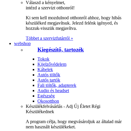
Válaszd a kényelmet,
intézd a szervizt otthonról!
Ki sem kell mozdulnod otthonról ahhoz, hogy hibás
készüléked megjavítsuk. Jelezd felénk igényed, és
hozzuk-visszük megjavítva.
Többet a szervizfutárról »
webshop
Kiegészítő, tartozék
Tokok
Kijelzővédelem
Kábelek
Autós töltők
Autós tartók
Fali töltők, adapterek
Audio és headset
Egészség
Okosotthon
Készülékfelvásárlás - Adj Új Életet Régi
Készülékednek
A program célja, hogy megvásároljuk az általad már
nem használt készülékeket.