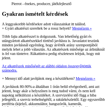
Pierrot - énekes, producer, játékfejlesztő
Gyakran ismételt kérdések
A leggyakoribb kérdésekre adott válaszainkat itt találod.
+
Gyári alkatrészt szereltek be a rossz helyett?
Megnézem »
Több fajta alkatrésszel is dolgozunk. Van lehetőség gyári és
utángyártott alkatrészekkel történő javításra is. Javaslatot teszünk
minden javításnál egyénileg, hogy ár/érték arány szempontjából
melyik lehet a jobb választás. Az alkatrészek minősége az árlistáknál
is fel van tüntetve. Rákattintva pedig részletesen leírjuk, hogy mit
jelent.
Az alkatrészek minőségét az alábbi oldalon összegyűjtöttük
számodra.
+
Mennyi idő alatt javítjátok meg a készülékem?
Megnézem »
A javítások 80-90%-a általában 1 órán belül elvégezhető, ami azt
jelenti, hogy akár a helyszínen is meg tudod várni, és nem kell
napokig nélkülözni a készüléket. A szervizelési idő függ a hiba
jellegétől, a szerviz terheltségétől, a raktárkészlettől. Egy egyszerűbb
periféria (kijelző, akkumulátor, hangszórók, kamerák,