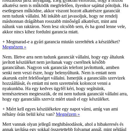
rosszabbul jársz anyagilag. Elég gyakran előfordul, hogy a hozott
alkatrész nem is működik megfelelően, ilyenkor sajáttal pótoljuk. Ha
esetlegesen működne, akkor viszont hozott alkatrészre garanciát
nem tudunk vállalni. Mi inkább azt javasoljuk, hogy ne rendelj
máshonnan drágábban rosszabb minőségű alkatrészt, mint ami
nálunk van raktáron. Nem lesz olcsóbb sem, és ha gond lenne vele,
akkor nincs kihez fordulni garancia miatt.
+
Megmarad-e a gyári garancia miután szereltétek a készüléket?
Megnézem »
Nem. Illetve arra nem tudunk garanciát vállalni, hogy egy általunk
javított készüléket nem javítanak vagy cserélnek később
garanciában. Nagyon sok garanciás telefont javítottunk, amiben
senki nem veszi észre, hogy belenyúltunk. Nem is emiatt nem
akarunk ezért felelősséget vállalni. Ismerjük a garanciális szervizek
hozzáállását, és emiatt mi nem szeretnénk koloncot venni a
nyakunkba. Ha egy kedves ügyfél kéri, hogy segítsünk,
természetesen megtesszük, de mi nem tudunk garanciát vállalni arra,
hogy egy garanciális szerviz miért utasít el egy készüléket.
+
Miért kell egyes készülékekre egy napot várni, amíg van ami
néhány órán belül kész van?
Megnézem »
Mert vannak olyan jellegű meghibásodások, ahol a hibakeresés és
annak javítása egy sokkal összetettebb folyamat annál, mint például