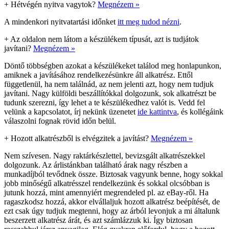
+
Hétvégén nyitva vagytok?
Megnézem »
A mindenkori nyitvatartási időnket
itt meg tudod nézni
.
+
Az oldalon nem látom a készülékem típusát, azt is tudjátok
javítani?
Megnézem »
Döntő többségben azokat a készülékeket találod meg honlapunkon,
amiknek a javításához rendelkezésünkre áll alkatrész. Ettől
függetlenül, ha nem találnád, az nem jelenti azt, hogy nem tudjuk
javítani. Nagy külföldi beszállítókkal dolgozunk, sok alkatrészt be
tudunk szerezni, így lehet a te készülékedhez valót is. Vedd fel
velünk a kapcsolatot, írj nekünk üzenetet
ide kattintva
, és kollégáink
válaszolni fognak rövid időn belül.
+
Hozott alkatrészből is elvégzitek a javítást?
Megnézem »
Nem szívesen. Nagy raktárkészlettel, bevizsgált alkatrészekkel
dolgozunk. Az árlistánkban található árak nagy részben a
munkadíjból tevődnek össze. Biztosak vagyunk benne, hogy sokkal
jobb minőségű alkatrésszel rendelkezünk és sokkal olcsóbban is
jutunk hozzá, mint amennyiért megrendeled pl. az eBay-ről. Ha
ragaszkodsz hozzá, akkor elvállaljuk hozott alkatrész beépítését, de
ezt csak úgy tudjuk megtenni, hogy az árból levonjuk a mi általunk
beszerzett alkatrész árát, és azt számlázzuk ki. Így biztosan