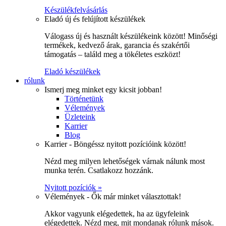
Készülékfelvásárlás
Eladó új és felújított készülékek
Válogass új és használt készülékeink között! Minőségi
termékek, kedvező árak, garancia és szakértői
támogatás – találd meg a tökéletes eszközt!
Eladó készülékek
rólunk
Ismerj meg minket egy kicsit jobban!
Történetünk
Vélemények
Üzleteink
Karrier
Blog
Karrier - Böngéssz nyitott pozícióink között!
Nézd meg milyen lehetőségek várnak nálunk most
munka terén. Csatlakozz hozzánk.
Nyitott pozíciók »
Vélemények - Ők már minket választottak!
Akkor vagyunk elégedettek, ha az ügyfeleink
elégedettek. Nézd meg, mit mondanak rólunk mások.