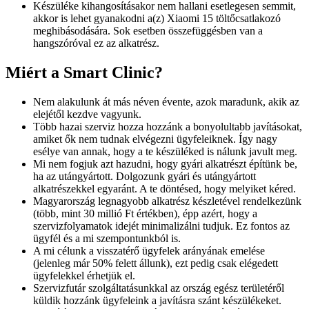
Készüléke kihangosításakor nem hallani esetlegesen semmit,
akkor is lehet gyanakodni a(z) Xiaomi 15 töltőcsatlakozó
meghibásodására. Sok esetben összefüggésben van a
hangszóróval ez az alkatrész.
Miért a Smart Clinic?
Nem alakulunk át más néven évente, azok maradunk, akik az
elejétől kezdve vagyunk.
Több hazai szerviz hozza hozzánk a bonyolultabb javításokat,
amiket ők nem tudnak elvégezni ügyfeleiknek. Így nagy
esélye van annak, hogy a te készüléked is nálunk javult meg.
Mi nem fogjuk azt hazudni, hogy gyári alkatrészt építünk be,
ha az utángyártott. Dolgozunk gyári és utángyártott
alkatrészekkel egyaránt. A te döntésed, hogy melyiket kéred.
Magyarország legnagyobb alkatrész készletével rendelkezünk
(több, mint 30 millió Ft értékben), épp azért, hogy a
szervizfolyamatok idejét minimalizálni tudjuk. Ez fontos az
ügyfél és a mi szempontunkból is.
A mi célunk a visszatérő ügyfelek arányának emelése
(jelenleg már 50% felett állunk), ezt pedig csak elégedett
ügyfelekkel érhetjük el.
Szervizfutár szolgáltatásunkkal az ország egész területéről
küldik hozzánk ügyfeleink a javításra szánt készülékeket.