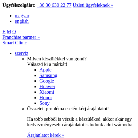
Ügyfélszolgálat:
+36 30 630 22 77
Üzleti ügyfeleknek »
magyar
english
E
M
Q
Franchise partner »
Smart Clinic
szerviz
Milyen készülékkel van gond?
Válaszd ki a márkát!
Apple
Samsung
Google
Huawei
Xiaomi
Honor
Sony
Összetett probléma esetén kérj árajánlatot!
Ha több sebből is vérzik a készüléked, akkor akár egy
kedvezményesebb árajánlatot is tudunk adni számodra.
Árajánlatot kérek »