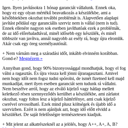
Igen. Ilyen javításokra 1 hónap garanciát vállalunk. Ennek oka,
hogy ez egy olyan mértékű beavatkozás a készülékbe, ami a
későbbiekben okozhat további problémát is. Alapvetően alaplapi
javítást például egy garanciális szerviz nem is vállal (nem is tud).
Ennek ellenére nagyon sok esetben javíthatóak ezek a problémák,
de az idő előrehaladtával, minél idősebb egy készülék, és minél
többször van javítva, annál nagyobb az esély rá, hogy újra elromlik.
Akár csak egy öreg személyautónál.
+
Nem várnám meg a száradási időt, inkább elvinném korábban.
Gond-e?
Megnézem »
Annyiban gond, hogy 90% bizonyossággal mondhatjuk, hogy el fog
válni a ragasztás. És újra vissza kell jönni újraragasztani. Amivel
nem hogy időt nem fogsz tudni spórolni, de ismét fizetned kell majd
munkadíjat, mert ilyen esetben garanciát sem tudunk rá vállalni.
Nem beszélve arról, hogy az elváló kijelző vagy hátlap mellett
keletkező résen szennyeződés kerülhet a készülékbe, ami zárlatot
okozhat, vagy foltos lesz a kijelző háttérfénye, ami csak kijelző
cserével orvosolható. Ezek mind plusz költségek és újabb idő a
szervizben. Ezért is nem ajánljuk azt, hogy idő előtt elvidd a
készüléket. De saját felelősségre természetesen kiadjuk.
+
Mit jelent az alkatrészeknél az a jelölés, hogy A++, A+, A, B?