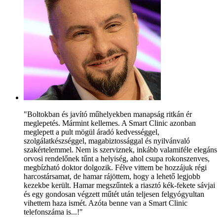
"Boltokban és javító műhelyekben manapság ritkán ér
meglepetés. Mármint kellemes. A Smart Clinic azonban
meglepett a pult mögül áradó kedvességgel,
szolgálatkészséggel, magabiztossággal és nyilvánvaló
szakértelemmel. Nem is szerviznek, inkább valamiféle elegáns
orvosi rendelőnek tűnt a helyiség, ahol csupa rokonszenves,
megbízható doktor dolgozik. Félve vittem be hozzájuk régi
harcostársamat, de hamar rájöttem, hogy a lehető legjobb
kezekbe került. Hamar megszűntek a riasztó kék-fekete sávjai
és egy gondosan végzett műtét után teljesen felgyógyultan
vihettem haza ismét. Azóta benne van a Smart Clinic
telefonszáma is...!"