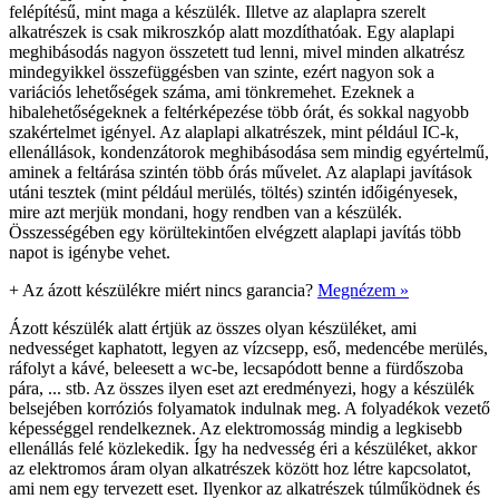
felépítésű, mint maga a készülék. Illetve az alaplapra szerelt
alkatrészek is csak mikroszkóp alatt mozdíthatóak. Egy alaplapi
meghibásodás nagyon összetett tud lenni, mivel minden alkatrész
mindegyikkel összefüggésben van szinte, ezért nagyon sok a
variációs lehetőségek száma, ami tönkremehet. Ezeknek a
hibalehetőségeknek a feltérképezése több órát, és sokkal nagyobb
szakértelmet igényel. Az alaplapi alkatrészek, mint például IC-k,
ellenállások, kondenzátorok meghibásodása sem mindig egyértelmű,
aminek a feltárása szintén több órás művelet. Az alaplapi javítások
utáni tesztek (mint például merülés, töltés) szintén időigényesek,
mire azt merjük mondani, hogy rendben van a készülék.
Összességében egy körültekintően elvégzett alaplapi javítás több
napot is igénybe vehet.
+
Az ázott készülékre miért nincs garancia?
Megnézem »
Ázott készülék alatt értjük az összes olyan készüléket, ami
nedvességet kaphatott, legyen az vízcsepp, eső, medencébe merülés,
ráfolyt a kávé, beleesett a wc-be, lecsapódott benne a fürdőszoba
pára, ... stb. Az összes ilyen eset azt eredményezi, hogy a készülék
belsejében korróziós folyamatok indulnak meg. A folyadékok vezető
képességgel rendelkeznek. Az elektromosság mindig a legkisebb
ellenállás felé közlekedik. Így ha nedvesség éri a készüléket, akkor
az elektromos áram olyan alkatrészek között hoz létre kapcsolatot,
ami nem egy tervezett eset. Ilyenkor az alkatrészek túlműködnek és