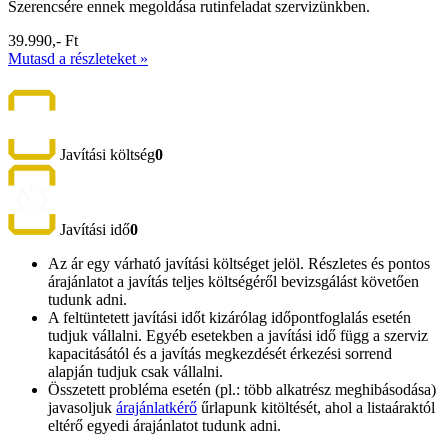
Szerencsére ennek megoldása rutinfeladat szervizünkben.
39.990,- Ft
Mutasd a részleteket »
Javítási költség
0
Javítási idő
0
Az ár egy várható javítási költséget jelöl. Részletes és pontos
árajánlatot a javítás teljes költségéről bevizsgálást követően
tudunk adni.
A feltüntetett javítási időt kizárólag időpontfoglalás esetén
tudjuk vállalni. Egyéb esetekben a javítási idő függ a szerviz
kapacitásától és a javítás megkezdését érkezési sorrend
alapján tudjuk csak vállalni.
Összetett probléma esetén (pl.: több alkatrész meghibásodása)
javasoljuk
árajánlatkérő
űrlapunk kitöltését, ahol a listaáraktól
eltérő egyedi árajánlatot tudunk adni.