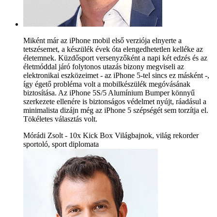
Miként már az iPhone mobil első verziója elnyerte a
tetszésemet, a készülék évek óta elengedhetetlen kelléke az
életemnek. Küzdősport versenyzőként a napi két edzés és az
életmóddal járó folytonos utazás bizony megviseli az
elektronikai eszközeimet - az iPhone 5-tel sincs ez másként -,
így égető probléma volt a mobilkészülék megóvásának
biztosítása. Az iPhone 5S/5 Alumínium Bumper könnyű
szerkezete ellenére is biztonságos védelmet nyújt, ráadásul a
minimalista dizájn még az iPhone 5 szépségét sem torzítja el.
Tökéletes választás volt.
Mórádi Zsolt - 10x Kick Box Világbajnok, világ rekorder
sportoló, sport diplomata