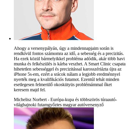
Ahogy a versenypályán, úgy a mindennapjaim során is
rendkívül fontos számomra az idő, a sebesség és a precizitás.
Ha ezek közül bármelyikkel probléma adódik, akár több havi
munka és felkészülés is kárba veszhet. A Smart Clinic csapata
hihetetlen sebességgel és precizitással karosszériázta újra az
iPhone 5s-em, ezért a srácok nálam a legjobb eredménnyel
nyerték meg a kvalifikációs futamot. Ezentúl tehát minden
esetlegesen felmerülő okoskütyüs problémámmal őket
keresem majd fel.
Michelisz Norbert - Európa-kupa és többszörös túraautó-
világbajnoki futamgyőztes magyar autóversenyző