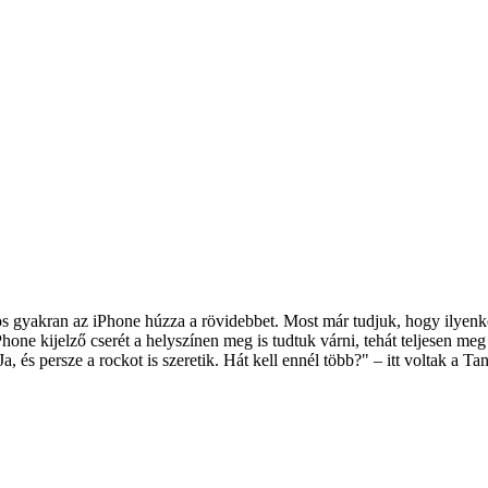
nos gyakran az iPhone húzza a rövidebbet. Most már tudjuk, hogy ilyenk
ne kijelző cserét a helyszínen meg is tudtuk várni, tehát teljesen meg
, és persze a rockot is szeretik. Hát kell ennél több?" – itt voltak a Ta