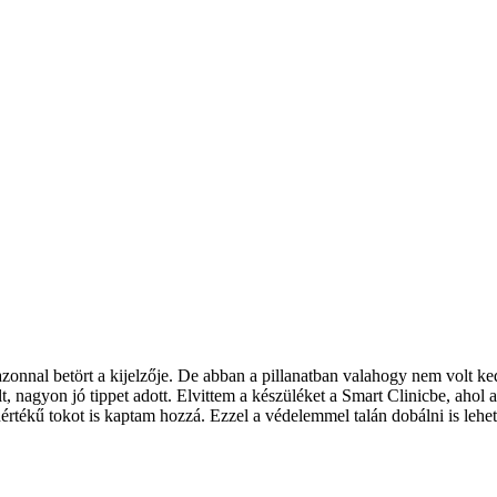
és azonnal betört a kijelzője. De abban a pillanatban valahogy nem vol
 nagyon jó tippet adott. Elvittem a készüléket a Smart Clinicbe, ahol az
tékű tokot is kaptam hozzá. Ezzel a védelemmel talán dobálni is lehet