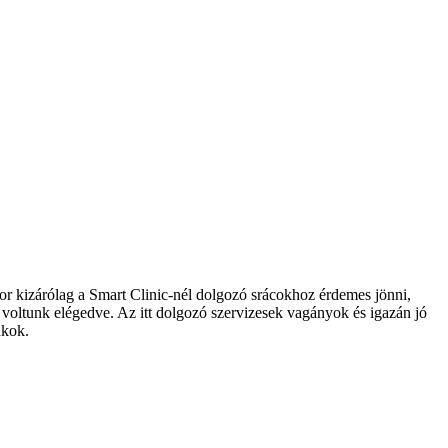
or kizárólag a Smart Clinic-nél dolgozó srácokhoz érdemes jönni,
 voltunk elégedve. Az itt dolgozó szervizesek vagányok és igazán jó
nkok.