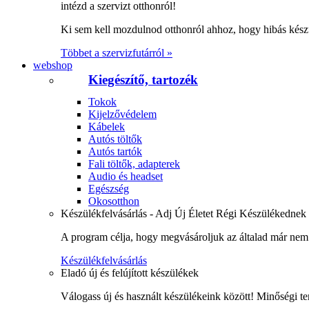
intézd a szervizt otthonról!
Ki sem kell mozdulnod otthonról ahhoz, hogy hibás kész
Többet a szervizfutárról »
webshop
Kiegészítő, tartozék
Tokok
Kijelzővédelem
Kábelek
Autós töltők
Autós tartók
Fali töltők, adapterek
Audio és headset
Egészség
Okosotthon
Készülékfelvásárlás - Adj Új Életet Régi Készülékednek
A program célja, hogy megvásároljuk az általad már nem 
Készülékfelvásárlás
Eladó új és felújított készülékek
Válogass új és használt készülékeink között! Minőségi te