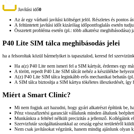
Javítási idő
0
Az ár egy várható javítási költséget jelöl. Részletes és pontos ár
A feltüntetett javítási időt kizárólag időpontfoglalás esetén tud
Összetett probléma esetén (pl.: több alkatrész meghibásodása) 
P40 Lite SIM tálca meghibásodás jelei
ha a felsoroltak közül bármelyiket is tapasztalod, keresd fel szervizün
Ha a(z) P40 Lite nem ismeri fel a SIM kártyát, érdemes egy má
A törött, repedt P40 Lite SIM tálcát nehéz a készülékbe helyezn
A(z) P40 Lite SIM tálca leginkább erős mechanikai behatás (pl.
A SIM tálca biztosítja a SIM kártya tökéletes illeszkedését, így
Miért a Smart Clinic?
Mi nem fogjuk azt hazudni, hogy gyári alkatrészt építünk be, ha
Pénz visszafizetési garanciát vállalunk minden általunk beépíte
Munkánkra a feltétel nélküli precizitás a jellemző. Kollégáink e
Szervizfutár szolgáltatásunkkal az ország egész területéről küld
Nem csak javításokat végzünk, hanem mindig ajánlunk olyan kie