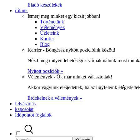
Eladó készülékek
rólunk
Ismerj meg minket egy kicsit jobban!
Történetünk
Vélemények
Üzleteink
Karrier
Blog
Karrier - Böngéssz nyitott pozícióink között!
Nézd meg milyen lehetőségek várnak nálunk most munka
Nyitott pozíciók »
Vélemények - Ők már minket választottak!
Akkor vagyunk elégedettek, ha az ügyfeleink elégedett
Érdekelnek a vélemények »
felvásárlás
kapcsolat
Időpontot foglalok
Keresés