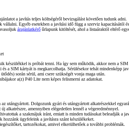
ajánlatot a javítás teljes költségéről bevizsgálást követően tudunk adni.
juk vállalni. Egyéb esetekben a javítási idő függ a szerviz kapacitásától 
javasoljuk
árajánlatkérő
űrlapunk kitöltését, ahol a listaáraktól eltérő egy
ket
sik készülékkel is próbát tenni. Ha így sem működik, akkor nem a SIM 
i és a SIM kártyát is megkarcolhatja. Sérülésekor tehát mindenképp java
 ütődés) során sérül, ami csere szükségét vonja maga után.
 hibájakor a(z) P40 Lite nem képes felismerni az adatokat.
 az utángyártott. Dolgozunk gyári és utángyártott alkatrészekkel egyar
tt új alkatrészre, amennyiben elégedetlen lennél a végeredménnyel.
lhivatottak a szakmájuk iránt, emiatt is minden tudásukat beleadják a ja
ik hozzánk ügyfeleink a javításra szánt készülékeket.
gészítőket, tartozékokat, amivel elkerülhetőek a további problémák.