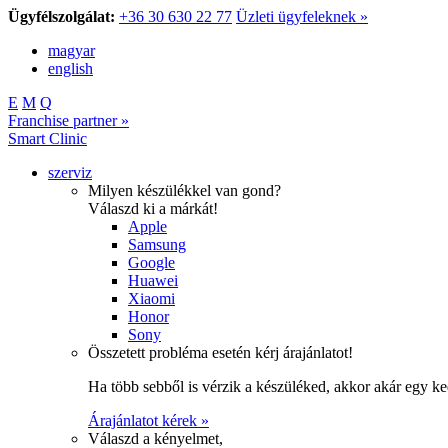
Ügyfélszolgálat:
+36 30 630 22 77
Üzleti ügyfeleknek »
magyar
english
E
M
Q
Franchise partner »
Smart Clinic
szerviz
Milyen készülékkel van gond?
Válaszd ki a márkát!
Apple
Samsung
Google
Huawei
Xiaomi
Honor
Sony
Összetett probléma esetén kérj árajánlatot!
Ha több sebből is vérzik a készüléked, akkor akár egy k
Árajánlatot kérek »
Válaszd a kényelmet,