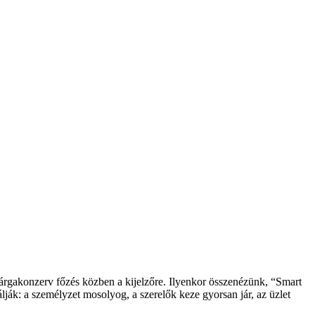
 spárgakonzerv főzés közben a kijelzőre. Ilyenkor összenézünk, “Smart
ják: a személyzet mosolyog, a szerelők keze gyorsan jár, az üzlet