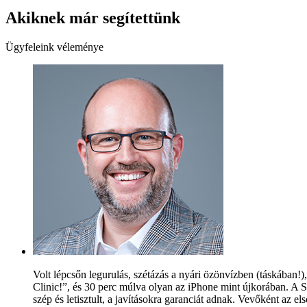
Akiknek már segítettünk
Ügyfeleink véleménye
Volt lépcsőn legurulás, szétázás a nyári özönvízben (táskában!),
Clinic!”, és 30 perc múlva olyan az iPhone mint újkorában. A S
szép és letisztult, a javításokra garanciát adnak. Vevőként az e