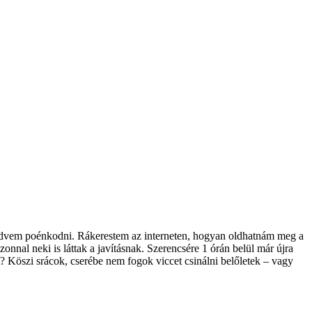
t kedvem poénkodni. Rákerestem az interneten, hogyan oldhatnám meg a
onnal neki is láttak a javításnak. Szerencsére 1 órán belül már újra
? Köszi srácok, cserébe nem fogok viccet csinálni belőletek – vagy