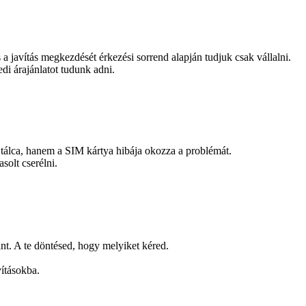
és a javítás megkezdését érkezési sorrend alapján tudjuk csak vállalni.
edi árajánlatot tudunk adni.
tálca, hanem a SIM kártya hibája okozza a problémát.
solt cserélni.
ánt. A te döntésed, hogy melyiket kéred.
vításokba.