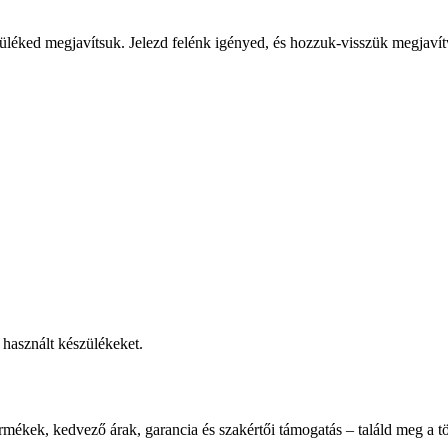
üléked megjavítsuk. Jelezd felénk igényed, és hozzuk-visszük megjavít
használt készülékeket.
rmékek, kedvező árak, garancia és szakértői támogatás – találd meg a tö