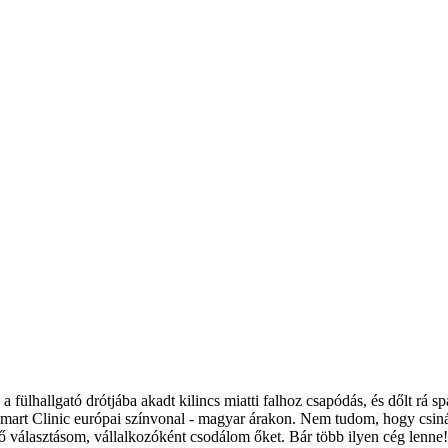
 a fülhallgató drótjába akadt kilincs miatti falhoz csapódás, és dőlt rá
mart Clinic európai színvonal - magyar árakon. Nem tudom, hogy csinál
lső választásom, vállalkozóként csodálom őket. Bár több ilyen cég lenne!