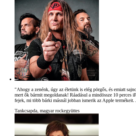
"Ahogy a zenénk, úgy az életünk is elég pörgős, és emiatt saj
mert ők bármit megoldanak! Ráadásul a mindössze 10 perces iPho
fejek, mi több bárki másnál jobban ismerik az Apple termékeit. Ja
Tankcsapda, magyar rockegyüttes