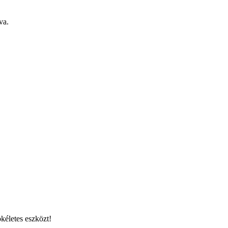
va.
kéletes eszközt!