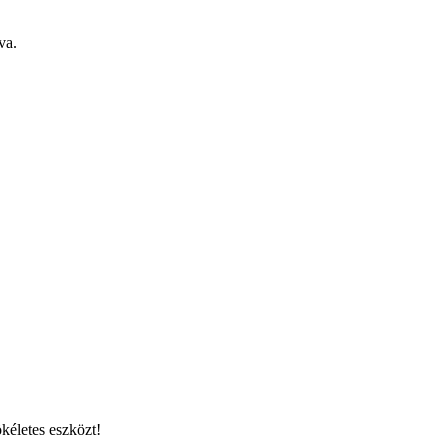
va.
kéletes eszközt!