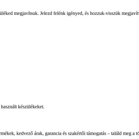
üléked megjavítsuk. Jelezd felénk igényed, és hozzuk-visszük megjavít
használt készülékeket.
rmékek, kedvező árak, garancia és szakértői támogatás – találd meg a tö