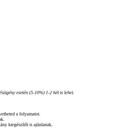
zigény esetén (5-10%) 1-2 hét is lehet.
vetheted a folyamatot.
ak.
ány kiegészítőt is ajánlanak.