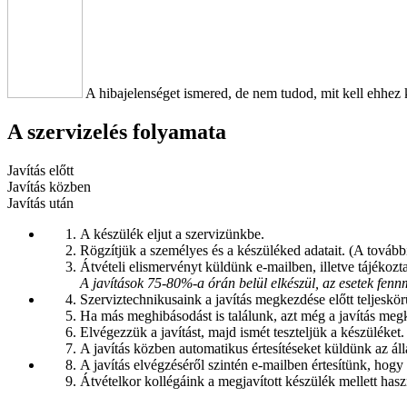
A hibajelenséget ismered, de nem tudod, mit kell ehhez 
A szervizelés folyamata
Javítás előtt
Javítás közben
Javítás után
A készülék eljut a szervizünkbe.
Rögzítjük a személyes és a készüléked adatait. (A további
Átvételi elismervényt küldünk e-mailben, illetve tájékozta
A javítások 75-80%-a órán belül elkészül, az esetek fen
Szerviztechnikusaink a javítás megkezdése előtt teljeskörű
Ha más meghibásodást is találunk, azt még a javítás megk
Elvégezzük a javítást, majd ismét teszteljük a készüléket.
A javítás közben automatikus értesítéseket küldünk az á
A javítás elvégzéséről szintén e-mailben értesítünk, hogy
Átvételkor kollégáink a megjavított készülék mellett hasz