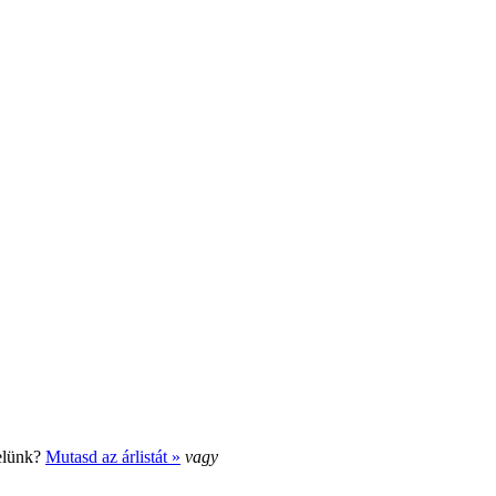
elünk?
Mutasd az árlistát »
vagy