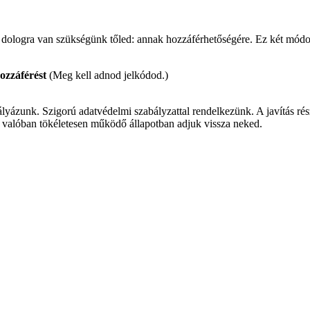
 dologra van szükségünk tőled: annak hozzáférhetőségére. Ez két módon
ozzáférést
(Meg kell adnod jelkódod.)
lyázunk. Szigorú adatvédelmi szabályzattal rendelkezünk. A javítás része
ogy valóban tökéletesen működő állapotban adjuk vissza neked.