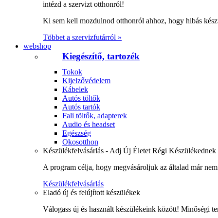
intézd a szervizt otthonról!
Ki sem kell mozdulnod otthonról ahhoz, hogy hibás kész
Többet a szervizfutárról »
webshop
Kiegészítő, tartozék
Tokok
Kijelzővédelem
Kábelek
Autós töltők
Autós tartók
Fali töltők, adapterek
Audio és headset
Egészség
Okosotthon
Készülékfelvásárlás - Adj Új Életet Régi Készülékednek
A program célja, hogy megvásároljuk az általad már nem 
Készülékfelvásárlás
Eladó új és felújított készülékek
Válogass új és használt készülékeink között! Minőségi te