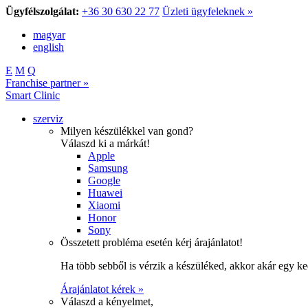
Ügyfélszolgálat:
+36 30 630 22 77
Üzleti ügyfeleknek »
magyar
english
E
M
Q
Franchise partner »
Smart Clinic
szerviz
Milyen készülékkel van gond?
Válaszd ki a márkát!
Apple
Samsung
Google
Huawei
Xiaomi
Honor
Sony
Összetett probléma esetén kérj árajánlatot!
Ha több sebből is vérzik a készüléked, akkor akár egy k
Árajánlatot kérek »
Válaszd a kényelmet,