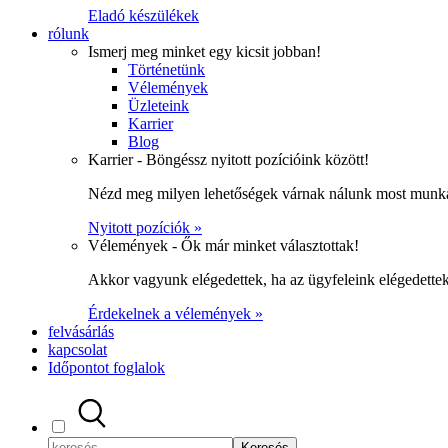
Eladó készülékek
rólunk
Ismerj meg minket egy kicsit jobban!
Történetünk
Vélemények
Üzleteink
Karrier
Blog
Karrier - Böngéssz nyitott pozícióink között!
Nézd meg milyen lehetőségek várnak nálunk most munka
Nyitott pozíciók »
Vélemények - Ők már minket választottak!
Akkor vagyunk elégedettek, ha az ügyfeleink elégedett
Érdekelnek a vélemények »
felvásárlás
kapcsolat
Időpontot foglalok
Keresés