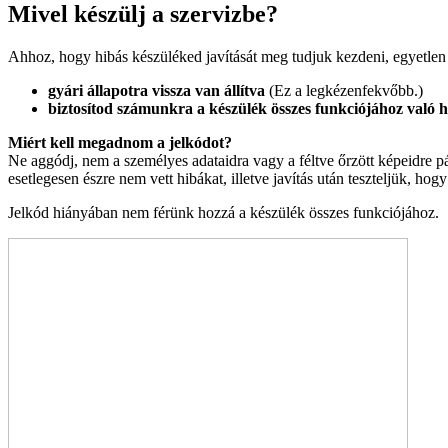
Mivel készülj a szervizbe?
Ahhoz, hogy hibás készüléked javítását meg tudjuk kezdeni, egyetlen
gyári állapotra vissza van állítva
(Ez a legkézenfekvőbb.)
biztosítod számunkra a készülék összes funkciójához való h
Miért kell megadnom a jelkódot?
Ne aggódj, nem a személyes adataidra vagy a féltve őrzött képeidre pá
esetlegesen észre nem vett hibákat, illetve javítás után teszteljük, h
Jelkód hiányában nem férünk hozzá a készülék összes funkciójához.