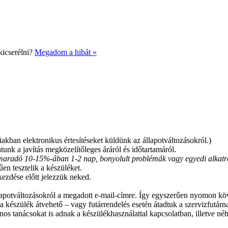
kicserélni?
Megadom a hibát »
akban elektronikus értesítéseket küldünk az állapotváltozásokról.)
tunk a javítás megközelítőleges áráról és időtartamáról.
nmaradó 10-15%-ában 1-2 nap, bonyolult problémák vagy egyedi alkatrés
en tesztelik a készüléket.
ezdése előtt jelezzük neked.
llapotváltozásokról a megadott e-mail-címre. Így egyszerűen nyomon kö
 a készülék átvehető – vagy futárrendelés esetén átadtuk a szervizfutárn
nos tanácsokat is adnak a készülékhasználattal kapcsolatban, illetve néh