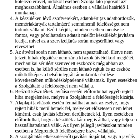
kötelező erővel, indokolt esetben Szolgáltató jogosult azt
meghosszabbítani. Általános esetben a vállalási határidő 1
munkanap.
A készüléken lévő szoftverekért, adatokért (az adathordozók,
memóriakártyák tartalmáért) semminemű felelősséget nem
tudunk vállalni. Ezért kérjük, minden esetben mentse le
fontos, vagy pótolhatatlan adatait mielőtt készülékét javításra
leadja, mivel az a szervizeljárás során megsérülhet vagy
elveszthet.
Az átvétel során nem látható, nem tapasztalható, illetve nem
jelzett hibák rögzítése nem zárja ki azok átvételkori meglétét,
mechanikai sérülést szenvedett eszközök még abban az
esetben is, ha külső sérülés nem látható rajtuk és az eszköz
működőképes a belső integrált áramkörök sérülése
következtében működésképtelenné válhatnak. Ilyen esetekben
a Szolgáltató a felelősséget nem vállalja.
Beázott készülékek javítása esetén előfordulhat egyéb rejtett
hiba megjelenése, melyre a Szolgáltató a felelősségét kizárja.
Alaplapi javítások esetén fennállhat annak az esélye, hogy
rejtett hibák merülhetnek fel, melyeket előzetesen nem lehet
kimérni, csak javítás közben derülhetnek ki. Ilyen esetekben
előfordulhat, hogy a készülék akár meg is állhat, vagy teljesen
használhatatlanná válik. Az ilyen jellegű javításokat minden
esetben a Megrendelő felelősségére bízva vállaljuk.
A szolgáltatás elkészüléséről (javítási árajánlat, vagy a javítás