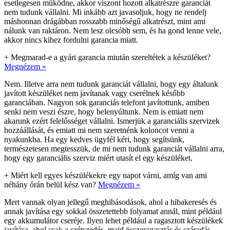
esetlegesen működne, akkor viszont hozott alkatrészre garanciát
nem tudunk vállalni. Mi inkább azt javasoljuk, hogy ne rendelj
máshonnan drágábban rosszabb minőségű alkatrészt, mint ami
nálunk van raktáron. Nem lesz olcsóbb sem, és ha gond lenne vele,
akkor nincs kihez fordulni garancia miatt.
+
Megmarad-e a gyári garancia miután szereltétek a készüléket?
Megnézem »
Nem. Illetve arra nem tudunk garanciát vállalni, hogy egy általunk
javított készüléket nem javítanak vagy cserélnek később
garanciában. Nagyon sok garanciás telefont javítottunk, amiben
senki nem veszi észre, hogy belenyúltunk. Nem is emiatt nem
akarunk ezért felelősséget vállalni. Ismerjük a garanciális szervizek
hozzáállását, és emiatt mi nem szeretnénk koloncot venni a
nyakunkba. Ha egy kedves ügyfél kéri, hogy segítsünk,
természetesen megtesszük, de mi nem tudunk garanciát vállalni arra,
hogy egy garanciális szerviz miért utasít el egy készüléket.
+
Miért kell egyes készülékekre egy napot várni, amíg van ami
néhány órán belül kész van?
Megnézem »
Mert vannak olyan jellegű meghibásodások, ahol a hibakeresés és
annak javítása egy sokkal összetettebb folyamat annál, mint például
egy akkumulátor cseréje. Ilyen lehet például a ragasztott készülékek
javítása, ahol csak a szétszedés, majd összeragasztás és száradás