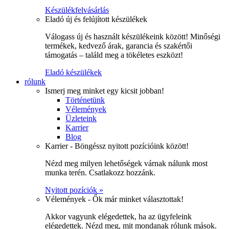
Készülékfelvásárlás
Eladó új és felújított készülékek
Válogass új és használt készülékeink között! Minőségi
termékek, kedvező árak, garancia és szakértői
támogatás – találd meg a tökéletes eszközt!
Eladó készülékek
rólunk
Ismerj meg minket egy kicsit jobban!
Történetünk
Vélemények
Üzleteink
Karrier
Blog
Karrier - Böngéssz nyitott pozícióink között!
Nézd meg milyen lehetőségek várnak nálunk most
munka terén. Csatlakozz hozzánk.
Nyitott pozíciók »
Vélemények - Ők már minket választottak!
Akkor vagyunk elégedettek, ha az ügyfeleink
elégedettek. Nézd meg, mit mondanak rólunk mások.