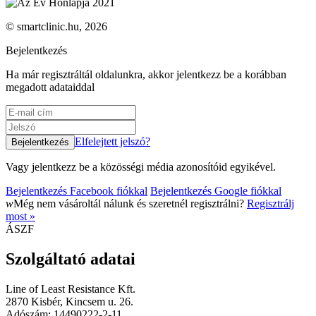
© smartclinic.hu, 2026
Bejelentkezés
Ha már regisztráltál oldalunkra, akkor jelentkezz be a korábban
megadott adataiddal
Elfelejtett jelszó?
Vagy jelentkezz be a közösségi média azonosítóid egyikével.
Bejelentkezés Facebook fiókkal
Bejelentkezés Google fiókkal
w
Még nem vásároltál nálunk és szeretnél regisztrálni?
Regisztrálj
most »
ÁSZF
Szolgáltató adatai
Line of Least Resistance Kft.
2870 Kisbér, Kincsem u. 26.
Adószám: 14490222-2-11