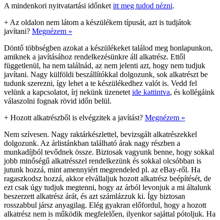
A mindenkori nyitvatartási időnket
itt meg tudod nézni
.
+
Az oldalon nem látom a készülékem típusát, azt is tudjátok
javítani?
Megnézem »
Döntő többségben azokat a készülékeket találod meg honlapunkon,
amiknek a javításához rendelkezésünkre áll alkatrész. Ettől
függetlenül, ha nem találnád, az nem jelenti azt, hogy nem tudjuk
javítani. Nagy külföldi beszállítókkal dolgozunk, sok alkatrészt be
tudunk szerezni, így lehet a te készülékedhez valót is. Vedd fel
velünk a kapcsolatot, írj nekünk üzenetet
ide kattintva
, és kollégáink
válaszolni fognak rövid időn belül.
+
Hozott alkatrészből is elvégzitek a javítást?
Megnézem »
Nem szívesen. Nagy raktárkészlettel, bevizsgált alkatrészekkel
dolgozunk. Az árlistánkban található árak nagy részben a
munkadíjból tevődnek össze. Biztosak vagyunk benne, hogy sokkal
jobb minőségű alkatrésszel rendelkezünk és sokkal olcsóbban is
jutunk hozzá, mint amennyiért megrendeled pl. az eBay-ről. Ha
ragaszkodsz hozzá, akkor elvállaljuk hozott alkatrész beépítését, de
ezt csak úgy tudjuk megtenni, hogy az árból levonjuk a mi általunk
beszerzett alkatrész árát, és azt számlázzuk ki. Így biztosan
rosszabbul jársz anyagilag. Elég gyakran előfordul, hogy a hozott
alkatrész nem is működik megfelelően, ilyenkor sajáttal pótoljuk. Ha