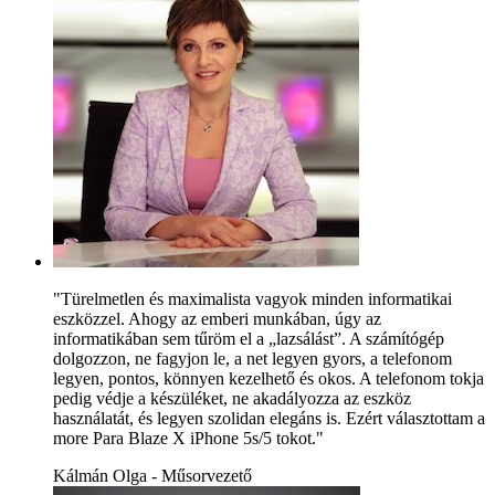
"Türelmetlen és maximalista vagyok minden informatikai
eszközzel. Ahogy az emberi munkában, úgy az
informatikában sem tűröm el a „lazsálást”. A számítógép
dolgozzon, ne fagyjon le, a net legyen gyors, a telefonom
legyen, pontos, könnyen kezelhető és okos. A telefonom tokja
pedig védje a készüléket, ne akadályozza az eszköz
használatát, és legyen szolidan elegáns is. Ezért választottam a
more Para Blaze X iPhone 5s/5 tokot."
Kálmán Olga - Műsorvezető