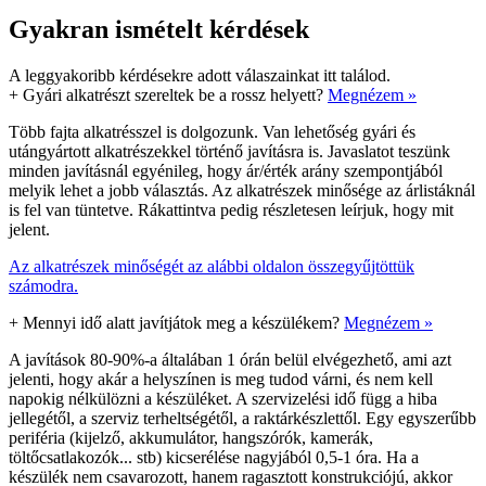
Gyakran ismételt kérdések
A leggyakoribb kérdésekre adott válaszainkat itt találod.
+
Gyári alkatrészt szereltek be a rossz helyett?
Megnézem »
Több fajta alkatrésszel is dolgozunk. Van lehetőség gyári és
utángyártott alkatrészekkel történő javításra is. Javaslatot teszünk
minden javításnál egyénileg, hogy ár/érték arány szempontjából
melyik lehet a jobb választás. Az alkatrészek minősége az árlistáknál
is fel van tüntetve. Rákattintva pedig részletesen leírjuk, hogy mit
jelent.
Az alkatrészek minőségét az alábbi oldalon összegyűjtöttük
számodra.
+
Mennyi idő alatt javítjátok meg a készülékem?
Megnézem »
A javítások 80-90%-a általában 1 órán belül elvégezhető, ami azt
jelenti, hogy akár a helyszínen is meg tudod várni, és nem kell
napokig nélkülözni a készüléket. A szervizelési idő függ a hiba
jellegétől, a szerviz terheltségétől, a raktárkészlettől. Egy egyszerűbb
periféria (kijelző, akkumulátor, hangszórók, kamerák,
töltőcsatlakozók... stb) kicserélése nagyjából 0,5-1 óra. Ha a
készülék nem csavarozott, hanem ragasztott konstrukciójú, akkor