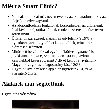
Miért a Smart Clinic?
Nem alakulunk át más néven évente, azok maradunk, akik az
elejétől kezdve vagyunk.
Az időpontfoglalás funkciónak köszönhetően az ügyfeleink
által kívánt időpontban állunk rendelkezésére természetesen
soron kívül.
Ügyfél visszajelzések alapján az ügyfeleink 91,9%-a
nyilatkozta azt, hogy többet kapott tőlünk, mint amire
előzetesen számított.
Minősített beszállítókkal együttműködve a garanciális
javításaink aránya 6,72%. Minden 100 megjavított
készülékből kevesebb, mint 7 db-ot kell újra javítanunk.
Magyarországon az átlagos arány közel 20%.
Ügyfél visszajelzések alapján az ügyfeleink 54,7%-a
visszatérő ügyfél.
Akiknek már segítettünk
Ügyfeleink véleménye