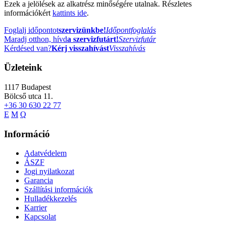
Ezek a jelölések az alkatrész minőségére utalnak. Részletes
információkért
kattints ide
.
Foglalj időpontot
szervizünkbe!
Időpontfoglalás
Maradj otthon, hívd
a szervizfutárt!
Szervizfutár
Kérdésed van?
Kérj visszahívást
Visszahívás
Üzleteink
1117
Budapest
Bölcső utca 11.
+36 30 630 22 77
E
M
Q
Információ
Adatvédelem
ÁSZF
Jogi nyilatkozat
Garancia
Szállítási információk
Hulladékkezelés
Karrier
Kapcsolat