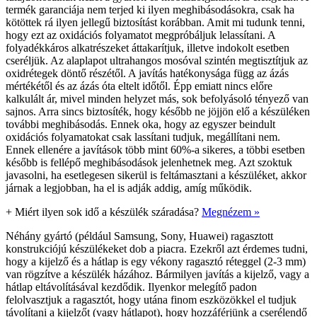
termék garanciája nem terjed ki ilyen meghibásodásokra, csak ha
kötöttek rá ilyen jellegű biztosítást korábban. Amit mi tudunk tenni,
hogy ezt az oxidációs folyamatot megpróbáljuk lelassítani. A
folyadékkáros alkatrészeket áttakarítjuk, illetve indokolt esetben
cseréljük. Az alaplapot ultrahangos mosóval szintén megtisztítjuk az
oxidrétegek döntő részétől. A javítás hatékonysága függ az ázás
mértékétől és az ázás óta eltelt időtől. Épp emiatt nincs előre
kalkulált ár, mivel minden helyzet más, sok befolyásoló tényező van
sajnos. Arra sincs biztosíték, hogy később ne jöjjön elő a készüléken
további meghibásodás. Ennek oka, hogy az egyszer beindult
oxidációs folyamatokat csak lassítani tudjuk, megállítani nem.
Ennek ellenére a javítások több mint 60%-a sikeres, a többi esetben
később is fellépő meghibásodások jelenhetnek meg. Azt szoktuk
javasolni, ha esetlegesen sikerül is feltámasztani a készüléket, akkor
járnak a legjobban, ha el is adják addig, amíg működik.
+
Miért ilyen sok idő a készülék száradása?
Megnézem »
Néhány gyártó (például Samsung, Sony, Huawei) ragasztott
konstrukciójú készülékeket dob a piacra. Ezekről azt érdemes tudni,
hogy a kijelző és a hátlap is egy vékony ragasztó réteggel (2-3 mm)
van rögzítve a készülék házához. Bármilyen javítás a kijelző, vagy a
hátlap eltávolításával kezdődik. Ilyenkor melegítő padon
felolvasztjuk a ragasztót, hogy utána finom eszközökkel el tudjuk
távolítani a kijelzőt (vagy hátlapot), hogy hozzáférjünk a cserélendő