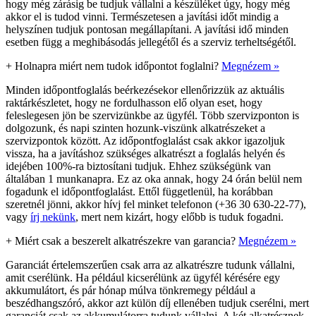
hogy még zárásig be tudjuk vállalni a készüléket úgy, hogy még
akkor el is tudod vinni. Természetesen a javítási időt mindig a
helyszínen tudjuk pontosan megállapítani. A javítási idő minden
esetben függ a meghibásodás jellegétől és a szerviz terheltségétől.
+
Holnapra miért nem tudok időpontot foglalni?
Megnézem »
Minden időpontfoglalás beérkezésekor ellenőrizzük az aktuális
raktárkészletet, hogy ne fordulhasson elő olyan eset, hogy
feleslegesen jön be szervizünkbe az ügyfél. Több szervizponton is
dolgozunk, és napi szinten hozunk-viszünk alkatrészeket a
szervizpontok között. Az időpontfoglalást csak akkor igazoljuk
vissza, ha a javításhoz szükséges alkatrészt a foglalás helyén és
idejében 100%-ra biztosítani tudjuk. Ehhez szükségünk van
általában 1 munkanapra. Ez az oka annak, hogy 24 órán belül nem
fogadunk el időpontfoglalást. Ettől függetlenül, ha korábban
szeretnél jönni, akkor hívj fel minket telefonon (+36 30 630-22-77),
vagy
írj nekünk
, mert nem kizárt, hogy előbb is tuduk fogadni.
+
Miért csak a beszerelt alkatrészekre van garancia?
Megnézem »
Garanciát értelemszerűen csak arra az alkatrészre tudunk vállalni,
amit cserélünk. Ha például kicserélünk az ügyfél kérésére egy
akkumulátort, és pár hónap múlva tönkremegy például a
beszédhangszóró, akkor azt külön díj ellenében tudjuk cserélni, mert
garanciát csak az akkumulátorra tudunk vállalni. A két alkatrésznek