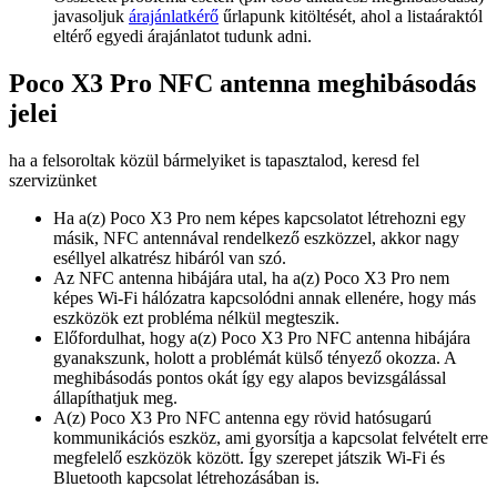
javasoljuk
árajánlatkérő
űrlapunk kitöltését, ahol a listaáraktól
eltérő egyedi árajánlatot tudunk adni.
Poco X3 Pro NFC antenna meghibásodás
jelei
ha a felsoroltak közül bármelyiket is tapasztalod, keresd fel
szervizünket
Ha a(z) Poco X3 Pro nem képes kapcsolatot létrehozni egy
másik, NFC antennával rendelkező eszközzel, akkor nagy
eséllyel alkatrész hibáról van szó.
Az NFC antenna hibájára utal, ha a(z) Poco X3 Pro nem
képes Wi-Fi hálózatra kapcsolódni annak ellenére, hogy más
eszközök ezt probléma nélkül megteszik.
Előfordulhat, hogy a(z) Poco X3 Pro NFC antenna hibájára
gyanakszunk, holott a problémát külső tényező okozza. A
meghibásodás pontos okát így egy alapos bevizsgálással
állapíthatjuk meg.
A(z) Poco X3 Pro NFC antenna egy rövid hatósugarú
kommunikációs eszköz, ami gyorsítja a kapcsolat felvételt erre
megfelelő eszközök között. Így szerepet játszik Wi-Fi és
Bluetooth kapcsolat létrehozásában is.