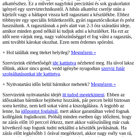
alkatrészhez. Ez a művelet nagyfokú precizitást és sok gyakorlatot
igényel egy szerviztechnikustól. A hibás alkatrész cseréje után a
kijelzőt vagy a hátlapot vissza kell ragasztani a készülékbe. Ehhez
többnyire egy speciális felületkezelőt, gyári ragasztócsíkokat és prést
használunk. A ragasztásnak a prés alatt van 2-3 óra száradási ideje,
amikor minden gond nélkül ki tudjuk adni a készüléket. Ha ezt az
időt nem várjuk meg, nagy valószínűséggel el fog válni a ragasztás,
ami további károkat okozhat. Ezen nem érdemes spórolni.
+
Hol talállak meg titeket helyileg?
Megnézem »
Szervizeink elérhetőségét
ide kattintva
nézheted meg. Ha távol laksz
tőlünk, akkor sincs gond, vedd igénybe nyugodtan
szerviz futár
szolgáltatásunkat ide kattintva
.
+
Nyitvatartási időn belül bármikor mehetek?
Megnézem »
Szervizeink nyitvatartási idejét
itt tudod megtekinteni
. Ebben az
időszakban bármikor bejöhetsz hozzánk, pár percen belül biztosan
sorra kerülsz, nem kell sokat várni a kiszolgálásra. A legjobb az
lenne, ha
időpontot foglalnál
, mert akkor garantáltan veled fognak
kollégáink foglalkozni. Próbálj minden esetben úgy időzíteni, hogy
ne zárás előtt 10 perccel érkezz, mert akkor valószínűleg már csak
következő nap fogunk tudni nekiállni a készülék javításának. Ha
zárás előtt legkésőbb 1 órával megérkezel, akkor nagy esély van rá,