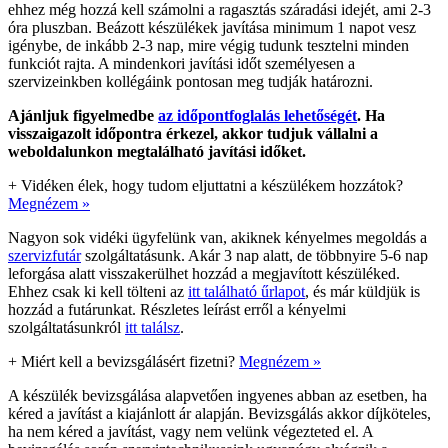
ehhez még hozzá kell számolni a ragasztás száradási idejét, ami 2-3
óra pluszban. Beázott készülékek javítása minimum 1 napot vesz
igénybe, de inkább 2-3 nap, mire végig tudunk tesztelni minden
funkciót rajta. A mindenkori javítási időt személyesen a
szervizeinkben kollégáink pontosan meg tudják határozni.
Ajánljuk figyelmedbe
az időpontfoglalás lehetőségét
. Ha
visszaigazolt időpontra érkezel, akkor tudjuk vállalni a
weboldalunkon megtalálható javítási időket.
+
Vidéken élek, hogy tudom eljuttatni a készülékem hozzátok?
Megnézem »
Nagyon sok vidéki ügyfelünk van, akiknek kényelmes megoldás a
szervizfutár
szolgáltatásunk. Akár 3 nap alatt, de többnyire 5-6 nap
leforgása alatt visszakerülhet hozzád a megjavított készüléked.
Ehhez csak ki kell tölteni az
itt található űrlapot
, és már küldjük is
hozzád a futárunkat. Részletes leírást erről a kényelmi
szolgáltatásunkról
itt találsz
.
+
Miért kell a bevizsgálásért fizetni?
Megnézem »
A készülék bevizsgálása alapvetően ingyenes abban az esetben, ha
kéred a javítást a kiajánlott ár alapján. Bevizsgálás akkor díjköteles,
ha nem kéred a javítást, vagy nem velünk végezteted el. A