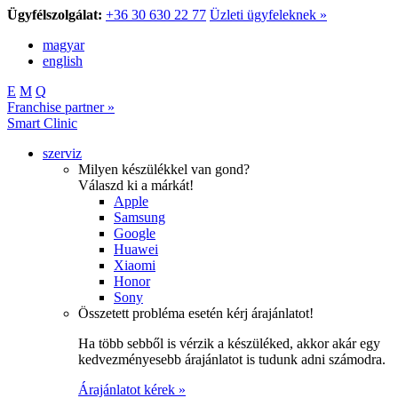
Ügyfélszolgálat:
+36 30 630 22 77
Üzleti ügyfeleknek »
magyar
english
E
M
Q
Franchise partner »
Smart Clinic
szerviz
Milyen készülékkel van gond?
Válaszd ki a márkát!
Apple
Samsung
Google
Huawei
Xiaomi
Honor
Sony
Összetett probléma esetén kérj árajánlatot!
Ha több sebből is vérzik a készüléked, akkor akár egy
kedvezményesebb árajánlatot is tudunk adni számodra.
Árajánlatot kérek »