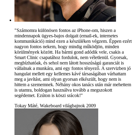
"Számomra különösen fontos az iPhone-om, hiszen a
mindennapok ügyes-bajos dolgait (email-ek, internetes
kommunikáció) mind ezen a készüléken végzem. Éppen ezért
nagyon fontos nekem, hogy mindig működjön, minden
körülmények között. Ha bármi gond adódik vele, csakis a
Smart Clinic csapatához fordulok, nem véletlenül. Gyorsak,
megbízhatóak, és sehol nem látott hosszúságú garanciát is
vállalnak a munkára, ami egy fontos tényező. A szervizben jó
hangulat mellett egy kellemes kávé társaságában várhattam
meg a javítást, ami olyan gyorsan elkészült, hogy nem is
hittem a szememnek. Néhány okos tanács után már mehettem
is utamra, boldogan használva tovább a megszokott
segédemet. Ezúton is köszi srácok!"
Tokay Máté, Wakeboard világbajnok 2009