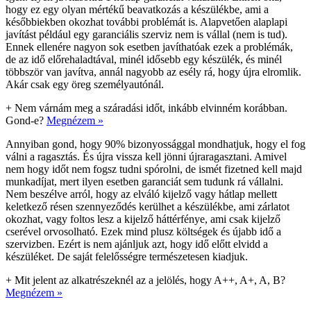
hogy ez egy olyan mértékű beavatkozás a készülékbe, ami a
későbbiekben okozhat további problémát is. Alapvetően alaplapi
javítást például egy garanciális szerviz nem is vállal (nem is tud).
Ennek ellenére nagyon sok esetben javíthatóak ezek a problémák,
de az idő előrehaladtával, minél idősebb egy készülék, és minél
többször van javítva, annál nagyobb az esély rá, hogy újra elromlik.
Akár csak egy öreg személyautónál.
+
Nem várnám meg a száradási időt, inkább elvinném korábban.
Gond-e?
Megnézem »
Annyiban gond, hogy 90% bizonyossággal mondhatjuk, hogy el fog
válni a ragasztás. És újra vissza kell jönni újraragasztani. Amivel
nem hogy időt nem fogsz tudni spórolni, de ismét fizetned kell majd
munkadíjat, mert ilyen esetben garanciát sem tudunk rá vállalni.
Nem beszélve arról, hogy az elváló kijelző vagy hátlap mellett
keletkező résen szennyeződés kerülhet a készülékbe, ami zárlatot
okozhat, vagy foltos lesz a kijelző háttérfénye, ami csak kijelző
cserével orvosolható. Ezek mind plusz költségek és újabb idő a
szervizben. Ezért is nem ajánljuk azt, hogy idő előtt elvidd a
készüléket. De saját felelősségre természetesen kiadjuk.
+
Mit jelent az alkatrészeknél az a jelölés, hogy A++, A+, A, B?
Megnézem »