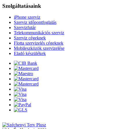
Szolgáltatásaink
iPhone szerviz
Szerviz időpontfoglalás
Szervizfutár
Telekommunikációs szerviz
Szerviz cégeknek
Flotta szervizelés cégeknek
Mobileszközök szervizelése
Eladó készülékek