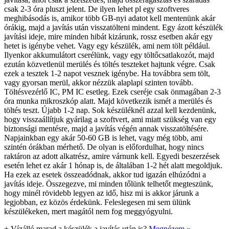
csak 2-3 óra pluszt jelent. De ilyen lehet pl egy szoftveres
meghibásodás is, amikor több GB-nyi adatot kell mentenünk akár
órákig, majd a javítás után visszatölteni mindent. Egy ázott készülék
javítási ideje, mire minden hibát kizárunk, rossz esetben akár egy
hetet is igénybe vehet. Vagy egy készülék, ami nem tölt például.
Ilyenkor akkumulátort cserélünk, vagy egy töltőcsatlakozót, majd
ezután közvetlenül merülés és töltés teszteket hajtunk végre. Csak
ezek a tesztek 1-2 napot vesznek igénybe. Ha továbbra sem tölt,
vagy gyorsan merül, akkor nézzük alaplapi szinten tovább.
Töltésvezérlő IC, PM IC esetleg. Ezek cseréje csak önmagában 2-3
óra munka mikroszkóp alatt. Majd következik ismét a merülés és
töltés teszt. Újabb 1-2 nap. Sok készüléknél azzal kell kezdenünk,
hogy visszaállítjuk gyárilag a szoftvert, ami miatt szükség van egy
biztonsági mentésre, majd a javítás végén annak visszatöltésére.
Napjainkban egy akár 50-60 GB is lehet, vagy még több, ami
szintén órákban mérhető. De olyan is előfordulhat, hogy nincs
raktáron az adott alkatrész, amire várnunk kell. Egyedi beszerzések
esetén lehet ez akár 1 hónap is, de általában 1-2 hét alatt megoldjuk.
Ha ezek az esetek összeadódnak, akkor tud igazán elhúzódni a
javítás ideje. Összegezve, mi minden tőlünk telhetőt megteszünk,
hogy minél rövidebb legyen az idő, hisz mi is akkor járunk a
legjobban, ez közös érdekünk. Feleslegesen mi sem ülünk
készülékeken, mert magától nem fog meggyógyulni.
+
Vízálló marad a készülék a javítás után is?
Megnézem »