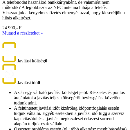
A telefonodat használod bankkártyaként, de valamiért nem
működik? A legtöbbször az NFC antenna hibája a felelős.
Visszaadjuk a kényelmes fizetés élményét azzal, hogy kicseréljük a
hibás alkatrészt.
24.990,- Ft
Mutasd a részleteket »
Javítási költség
0
Javítási idő
0
Az ár egy várható javítási költséget jelöl. Részletes és pontos
árajánlatot a javítás teljes költségéről bevizsgálást követően
tudunk adni.
A feltüntetett javítási időt kizárólag időpontfoglalás esetén
tudjuk vállalni. Egyéb esetekben a javítási idő függ a szerviz
kapacitásától és a javítás megkezdését érkezési sorrend
alapján tudjuk csak vállalni.
Összetett probléma esetén (pl.: több alkatrész meghibásodása)