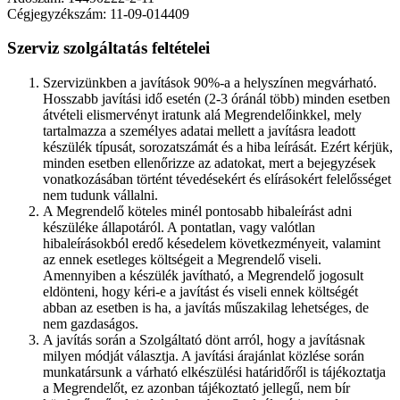
Cégjegyzékszám: 11-09-014409
Szerviz szolgáltatás feltételei
Szervizünkben a javítások 90%-a a helyszínen megvárható.
Hosszabb javítási idő esetén (2-3 óránál több) minden esetben
átvételi elismervényt iratunk alá Megrendelőinkkel, mely
tartalmazza a személyes adatai mellett a javításra leadott
készülék típusát, sorozatszámát és a hiba leírását. Ezért kérjük,
minden esetben ellenőrizze az adatokat, mert a bejegyzések
vonatkozásában történt tévedésekért és elírásokért felelősséget
nem tudunk vállalni.
A Megrendelő köteles minél pontosabb hibaleírást adni
készüléke állapotáról. A pontatlan, vagy valótlan
hibaleírásokból eredő késedelem következményeit, valamint
az ennek esetleges költségeit a Megrendelő viseli.
Amennyiben a készülék javítható, a Megrendelő jogosult
eldönteni, hogy kéri-e a javítást és viseli ennek költségét
abban az esetben is ha, a javítás műszakilag lehetséges, de
nem gazdaságos.
A javítás során a Szolgáltató dönt arról, hogy a javításnak
milyen módját választja. A javítási árajánlat közlése során
munkatársunk a várható elkészülési határidőről is tájékoztatja
a Megrendelőt, ez azonban tájékoztató jellegű, nem bír