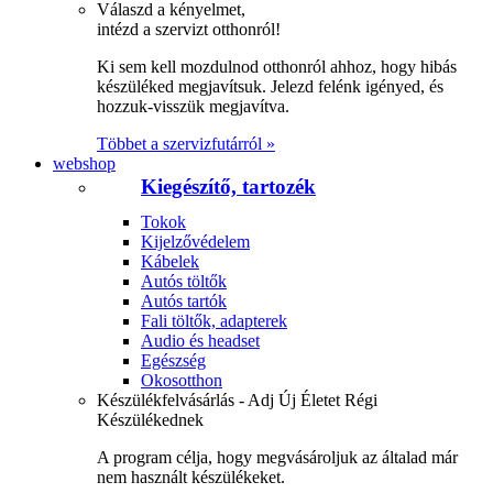
Válaszd a kényelmet,
intézd a szervizt otthonról!
Ki sem kell mozdulnod otthonról ahhoz, hogy hibás
készüléked megjavítsuk. Jelezd felénk igényed, és
hozzuk-visszük megjavítva.
Többet a szervizfutárról »
webshop
Kiegészítő, tartozék
Tokok
Kijelzővédelem
Kábelek
Autós töltők
Autós tartók
Fali töltők, adapterek
Audio és headset
Egészség
Okosotthon
Készülékfelvásárlás - Adj Új Életet Régi
Készülékednek
A program célja, hogy megvásároljuk az általad már
nem használt készülékeket.