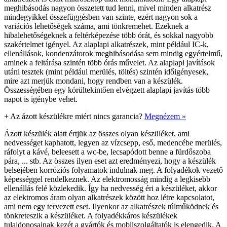
meghibásodás nagyon összetett tud lenni, mivel minden alkatrész
mindegyikkel összefüggésben van szinte, ezért nagyon sok a
variációs lehetőségek száma, ami tönkremehet. Ezeknek a
hibalehetőségeknek a feltérképezése több órát, és sokkal nagyobb
szakértelmet igényel. Az alaplapi alkatrészek, mint például IC-k,
ellenállások, kondenzátorok meghibásodása sem mindig egyértelmű,
aminek a feltárása szintén több órás művelet. Az alaplapi javítások
utáni tesztek (mint például merülés, töltés) szintén időigényesek,
mire azt merjük mondani, hogy rendben van a készülék.
Összességében egy körültekintően elvégzett alaplapi javítás több
napot is igénybe vehet.
+
Az ázott készülékre miért nincs garancia?
Megnézem »
Ázott készülék alatt értjük az összes olyan készüléket, ami
nedvességet kaphatott, legyen az vízcsepp, eső, medencébe merülés,
ráfolyt a kávé, beleesett a wc-be, lecsapódott benne a fürdőszoba
pára, ... stb. Az összes ilyen eset azt eredményezi, hogy a készülék
belsejében korróziós folyamatok indulnak meg. A folyadékok vezető
képességgel rendelkeznek. Az elektromosság mindig a legkisebb
ellenállás felé közlekedik. Így ha nedvesség éri a készüléket, akkor
az elektromos áram olyan alkatrészek között hoz létre kapcsolatot,
ami nem egy tervezett eset. Ilyenkor az alkatrészek túlműködnek és
tönkreteszik a készüléket. A folyadékkáros készülékek
tulajdonosainak kezét a gyártók és mobilszolgáltatók is elengedik. A