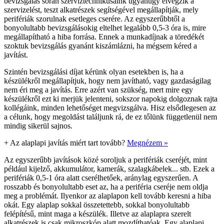
bevizsgálás során szerviztechnikusaink ugyanúgy elvégzik a
szervizelést, teszt alkatrészek segítségével megállapítják, mely
perifériák szorulnak esetleges cserére. Az egyszerűbbtől a
bonyolultabb bevizsgálásokig eltelhet legalább 0,5-3 óra is, mire
megállapítható a hiba forrása. Ennek a munkadíjnak a töredékét
szoktuk bevizsgálás gyanánt kiszámlázni, ha mégsem kéred a
javítást.
Szintén bevizsgálási díjat kérünk olyan esetekben is, ha a
készülékről megállapítjuk, hogy nem javítható, vagy gazdaságilag
nem éri meg a javítás. Erre azért van szükség, mert mire egy
készülékről ezt ki merjük jelenteni, sokszor napokig dolgoznak rajta
kollégáink, minden lehetőséget megvizsgálva. Hisz elsődlegesen az
a célunk, hogy megoldást találjunk rá, de ez tőlünk függetlenül nem
mindig sikerül sajnos.
+
Az alaplapi javítás miért tart tovább?
Megnézem »
Az egyszerűbb javítások közé soroljuk a perifériák cseréjét, mint
például kijelző, akkumulátor, kamerák, szalagkábelek... stb. Ezek a
perifériák 0,5-1 óra alatt cserélhetőek, aránylag egyszerűen. A
rosszabb és bonyolultabb eset az, ha a periféria cseréje nem oldja
meg a problémát. Ilyenkor az alaplapon kell tovább keresni a hiba
okát. Egy alaplap sokkal összetettebb, sokkal bonyolultabb
felépítésű, mint maga a készülék. Illetve az alaplapra szerelt
alkatrészek is csak mikroszkóp alatt mozdíthatóak. Egy alaplapi