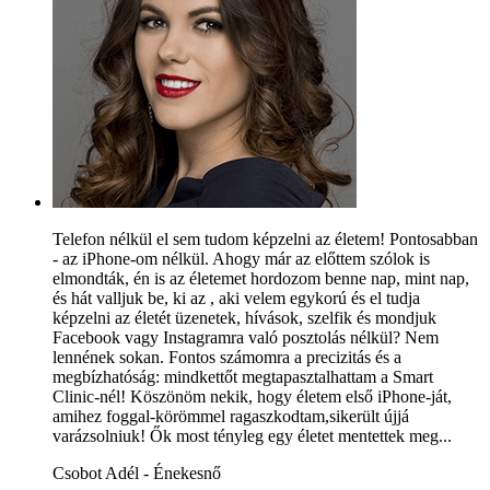
Telefon nélkül el sem tudom képzelni az életem! Pontosabban
- az iPhone-om nélkül. Ahogy már az előttem szólok is
elmondták, én is az életemet hordozom benne nap, mint nap,
és hát valljuk be, ki az , aki velem egykorú és el tudja
képzelni az életét üzenetek, hívások, szelfik és mondjuk
Facebook vagy Instagramra való posztolás nélkül? Nem
lennének sokan. Fontos számomra a precizitás és a
megbízhatóság: mindkettőt megtapasztalhattam a Smart
Clinic-nél! Köszönöm nekik, hogy életem első iPhone-ját,
amihez foggal-körömmel ragaszkodtam,sikerült újjá
varázsolniuk! Ők most tényleg egy életet mentettek meg...
Csobot Adél - Énekesnő