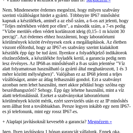
Nem. Mindenesetre érdemes megnézni, hogy milyen szabvány
szerinti vízállóságot hirdet a gyártó. Többnyire IP67 minősítést
kapnak a készülékek, aminél a az első szám, a 6-os azt jelenti, hogy
"Teljes mértékben védett por ellen", a második szám, a 7-es pedig
"Vízbe merülés ellen védett korlátozott ideig (0,15–1 m között 30
percig)". Azt érdemes ehhez hozzátenni, hogy laboratóriumi
körülmények között érvényesek ezek a megállapítások. Az életben
viszont előfordul, hogy az IP67-es szabvány szerint kialakított
készülék épp úgy be tud ázni. Ilyenkor a folyadékjelző indikátorok
elszíneződnek, a készülékbe foyladék kerül, a garancia pedig nem
lesz érvényes. Az IP68-as minősítésnél a 8-as szám jelentése "Víz
alatt folyamatosan használható (a gyártó által meghatározott, 1 és 3
méter közötti mélységben)". Valójában ez az IP68 jelenti a teljes
vízállóságot, amire az átlag felhasználó gondol. Ezt a szabványt
azonban nem lehet használni, mert akkor például hogy szólna egy
beszédhangszóró? Sehogy. Épp úgy lehetne használni, mint a víz
alatti telefonálásnál. Ezeket a szabványokat laboratóriumi
körülmények között mérik, ezért szervizelés után ez az IP minősítés
nem állhat fent a továbbiakban. Persze legyen inkább egy nem IP67-
es jó telefonunk, mint egy rossz IP67-es.
+
Alaplapi javításoknál kevesebb a garancia?
Megnézem »
Igen. Ilyen javításokra 1 hónap garanciát vállalunk. Ennek oka,