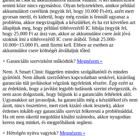
semmi köze nincs egymáshoz. Olyan helyzetekben, amikor például
akkumulátort cserélünk (tegyük fel, hogy 10.000 Ft-ért), azért mert
gyorsan merül, és kiderül, hogy még ezután is fennáll ugyanaz a
probléma, akkor megvizsgáljuk a készüléket, és ha ezt követően azt
állapítjuk meg, hogy például töltésvezérlő IC hibája (tegyük fel,
hogy 25.000 Ft az ára) van, akkor az akkumulátor csere árát jóvá
szoktuk írni a töltésvezérlő IC csere árából. Tehát 25.000-
10.000=15.000 Ft, amit fizetni kell. Ebben az esetben az
akkumulátor csere költségét átvállaljuk tőled.
+
Garanciális szervizként működtök?
Megnézem »
Nem. A Smart Clinic független minden szolgáltatótól és minden
gyártótól. Nem állunk szerződéses kapcsolatban senkivel, kizárólag
garancián túli javításokat végzünk ügyfeleink részére. Épp ezért az
az érdekünk, hogy a javítást legjobb tudásunk szerint elvégezzük, és
nem azon dolgozunk, hogy bújjunk ki a garanciális feltételek alól.
Ugyanakkor azt javasoljuk, ha garanciális még a készüléked (és nem
ázott, nincs összetörve, mert ezek kizáró okok lesznek), akkor
érdemes inkább egy garanciális szervizt felkeresni a problémáddal.
Ha ott nem sikerül megoldást kínálni számodra, akkor nyugodtan
keress meg minket, és megpróbálunk segíteni.
+
Hétvégén nyitva vagytok?
Megnézem »