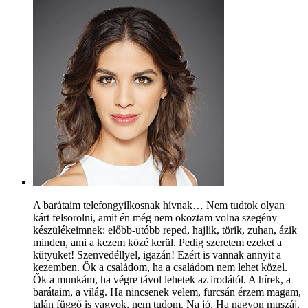
A barátaim telefongyilkosnak hívnak… Nem tudtok olyan
kárt felsorolni, amit én még nem okoztam volna szegény
készülékeimnek: előbb-utóbb reped, hajlik, törik, zuhan, ázik
minden, ami a kezem közé kerül. Pedig szeretem ezeket a
kütyüket! Szenvedéllyel, igazán! Ezért is vannak annyit a
kezemben. Ők a családom, ha a családom nem lehet közel.
Ők a munkám, ha végre távol lehetek az irodától. A hírek, a
barátaim, a világ. Ha nincsenek velem, furcsán érzem magam,
talán függő is vagyok, nem tudom. Na jó. Ha nagyon muszáj,